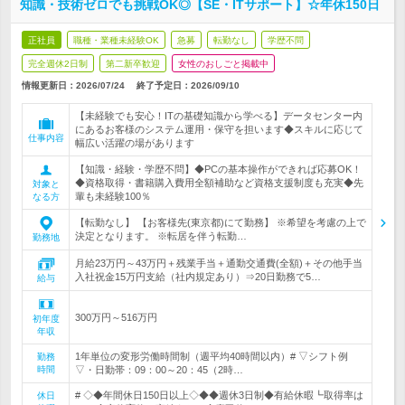
知識・技術ゼロでも挑戦OK◎【SE・ITサポート】☆年休150日
正社員
職種・業種未経験OK
急募
転勤なし
学歴不問
完全週休2日制
第二新卒歓迎
女性のおしごと掲載中
情報更新日：2026/07/24
終了予定日：
2026/09/10
【未経験でも安心！ITの基礎知識から学べる】データセンター内
にあるお客様のシステム運用・保守を担います◆スキルに応じて
仕事内容
幅広い活躍の場があります
【知識・経験・学歴不問】◆PCの基本操作ができれば応募OK！
◆資格取得・書籍購入費用全額補助など資格支援制度も充実◆先
対象と
輩も未経験100％
なる方
【転勤なし】 【お客様先(東京都)にて勤務】 ※希望を考慮の上で
決定となります。 ※転居を伴う転勤…
勤務地
月給23万円～43万円＋残業手当＋通勤交通費(全額)＋その他手当
入社祝金15万円支給（社内規定あり）⇒20日勤務で5…
給与
300万円～516万円
初年度
年収
1年単位の変形労働時間制（週平均40時間以内）# ▽シフト例
勤務
時間
▽・日勤帯：09：00～20：45（2時…
# ◇◆年間休日150日以上◇◆◆週休3日制◆有給休暇┗取得率は
休日