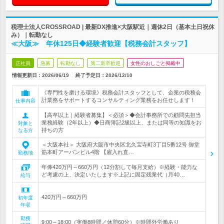
税理士法人CROSSROAD | 最新DX推進×大阪駅近｜週休2日（基本土日祝休
み）｜転勤なし
≪大阪≫ 年休125日◆経験者歓迎【税務会計スタッフ】
正社員
急募
転勤なし
第二新卒歓迎
女性のおしごと掲載中
情報更新日：2026/06/19
終了予定日：
2026/12/10
《専門性を磨ける環境》税務会計スタッフとして、企業の税務会
計業務をサポートするコンサルティング業務をお任せします！
仕事内容
【高卒以上｜経験者募集】＜必須＞◆会計事務所での顧問先担当
業務経験（2年以上）◆日商簿記2級以上、または同等の知識をお
対象と
持ちの方
なる方
＜大阪本社＞ 大阪府大阪市中央区北久宝寺町3丁目5番12号 御堂
筋本町アーバンビル4階 【雇入れ直…
勤務地
年俸420万円～660万円（12分割して毎月支給）※経験・能力な
ど考慮の上、決定いたします※上記に固定残業代（月40…
給与
420万円～660万円
初年度
年収
勤務
9:00～18:00（実働8時間／休憩60分）※時間外労働あり