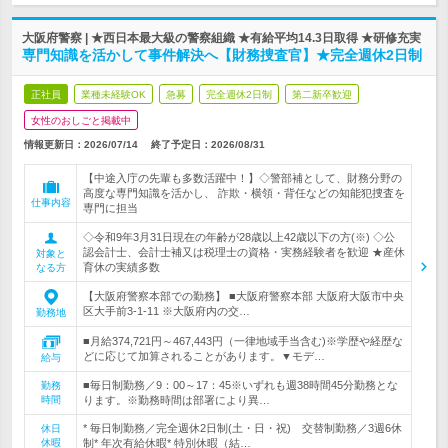
大阪府警察 | ★西日本最大級の警察組織 ★有給平均14.3日取得 ★研修充実
専門知識を活かして事件解決へ【財務捜査官】★完全週休2日制
正社員
業種未経験OK
急募
完全週休2日制
第二新卒歓迎
女性のおしごと掲載中
情報更新日：2026/07/14
終了予定日：
2026/08/31
【中途入庁の先輩も多数活躍中！】◇警部補として、財務分野の
高度な専門知識を活かし、 詐欺・横領・背任などの知能犯捜査を
仕事内容
専門に担当
◇令和9年3月31日現在の年齢が28歳以上42歳以下の方(※) ◇公
認会計士、会計士補又は税理士の資格・実務経験者を歓迎 ★産休
対象と
育休の実績多数
なる方
【大阪府警察本部での勤務】 ■大阪府警察本部 大阪府大阪市中央
区大手前3-1-11 ※大阪府内の交…
勤務地
■月給374,721円～467,443円（一律地域手当含む)※学歴や経歴な
どに応じて加算されることがあります。▼モデ…
給与
■毎日制勤務／9：00～17：45※いずれも週38時間45分勤務とな
勤務
時間
ります。※勤務時間は部署により異…
* 毎日制勤務／完全週休2日制(土・日・祝) 交替制勤務／3週6休
休日
休暇
制* 年次有給休暇* 特別休暇（結…