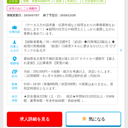
正社員
職種・業種未経験OK
急募
転勤なし
完全週休2日制
女性のおしごと掲載中
情報更新日：2026/07/07
終了予定日：
2026/12/28
《データ入力や請求書・伝票作成など経理まわりの事務業務をお
任せします！》★顧問の社労士や税理士としっかり連携しながら
仕事内容
業務を進めています。
【経験者募集／20～40代活躍中】《必須》◆日商簿記2級以上 ◆
経理の実務経験 《歓迎》◎経理スキルに磨きをかけたい方 ◎ブ
対象と
ランクがある方
なる方
愛知県名古屋市千種区茶屋が坂1-15-17 ※マイカー通勤可 【雇入
れ直後】上記事業所 【変更の範…
勤務地
月給：250,000円～※経験・能力を考慮の上、決定いたします。
〇試用期間：6ヶ月※当初6ヵ月間は契約社員（月給19…
給与
9:00～18:00（実働8時間／休憩1時間）※残業はありません。原
勤務
時間
則定時退社となります。
★完全週休2日制（土・日）、祝日★年間休日120日以上・GW休
休日
休暇
暇・夏季休暇・年末年始休暇・有給休暇（…
求人詳細を見る
気になる