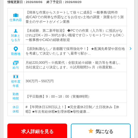
情報更新日：2026/08/06
終了予定日：
2026/08/20
【簡単な作業からスタートして徐々に成長】一般事務/資料作
成/CADでの簡単な作図などをお任せ♪土地の調査・測量を行う測
仕事内容
量士のサポートがメイン業務
【未経験、第二新卒歓迎】 ◆PCでの作業（入力等）に抵抗がな
ければOK＜20～30代が多い職場です◎＞リモートワークもOK◇
対象と
一般事務やCADの経験者歓迎
なる方
【原則転勤なし／首都圏で採用強化中！】 ★配属先希望や居住地
を考慮して決定いたします ＼最寄り駅か…
勤務地
月給220,000円～※残業代：全額支給※経験・能力等を考慮し、
当社規定により決定します。※試用期間3ヶ月（待遇変動…
給与
300万円～550万円
初年度
年収
勤務
【平日勤務】9：00～18：00（実働8時間）
時間
# 【年間休日128日以上！】■完全週休2日制／土日祝休み【休
休日
休暇
暇】■年次有給休暇■生理休暇■母性健康…
求人詳細を見る
気になる