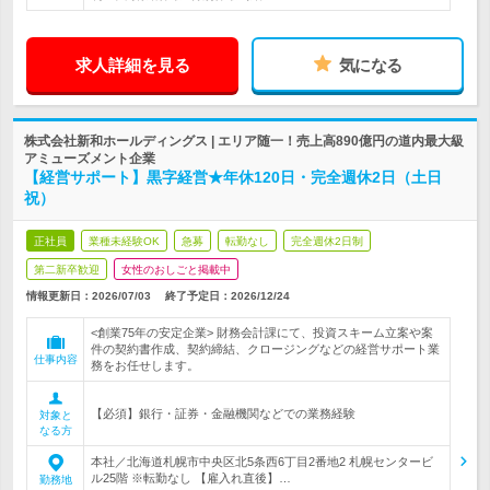
求人詳細を見る
気になる
株式会社新和ホールディングス | エリア随一！売上高890億円の道内最大級
アミューズメント企業
【経営サポート】黒字経営★年休120日・完全週休2日（土日
祝）
正社員
業種未経験OK
急募
転勤なし
完全週休2日制
第二新卒歓迎
女性のおしごと掲載中
情報更新日：2026/07/03
終了予定日：
2026/12/24
<創業75年の安定企業> 財務会計課にて、投資スキーム立案や案
件の契約書作成、契約締結、クロージングなどの経営サポート業
仕事内容
務をお任せします。
【必須】銀行・証券・金融機関などでの業務経験
対象と
なる方
本社／北海道札幌市中央区北5条西6丁目2番地2 札幌センタービ
ル25階 ※転勤なし 【雇入れ直後】…
勤務地