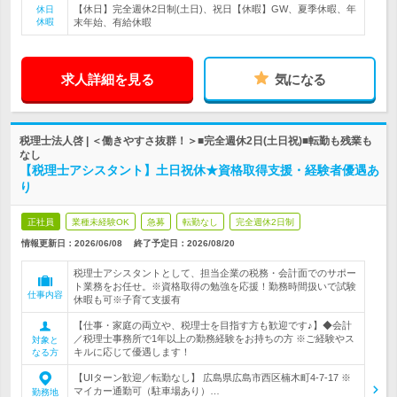
【休日】完全週休2日制(土日)、祝日【休暇】GW、夏季休暇、年
休日
休暇
末年始、有給休暇
求人詳細を見る
気になる
税理士法人啓 | ＜働きやすさ抜群！＞■完全週休2日(土日祝)■転勤も残業も
なし
【税理士アシスタント】土日祝休★資格取得支援・経験者優遇あ
り
正社員
業種未経験OK
急募
転勤なし
完全週休2日制
情報更新日：2026/06/08
終了予定日：
2026/08/20
税理士アシスタントとして、担当企業の税務・会計面でのサポー
ト業務をお任せ。※資格取得の勉強を応援！勤務時間扱いで試験
仕事内容
休暇も可※子育て支援有
【仕事・家庭の両立や、税理士を目指す方も歓迎です♪】◆会計
／税理士事務所で1年以上の勤務経験をお持ちの方 ※ご経験やス
対象と
キルに応じて優遇します！
なる方
【UIターン歓迎／転勤なし】 広島県広島市西区楠木町4-7-17 ※
マイカー通勤可（駐車場あり）…
勤務地