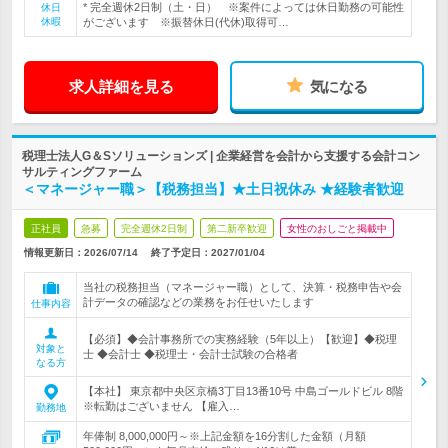
* 完全週休2日制（土・日） ※案件によっては休日勤務の可能性
休日
休暇
がございます ※振替休日(代休)取得可…
求人詳細を見る
気になる
税理士法人G＆Sソリューションズ | 企業経営を会計から支援する会計コン
サルティングファーム
＜マネージャー職＞【税務担当】★土日祝休み ★経験者歓迎
正社員
急募
完全週休2日制
第二新卒歓迎
女性のおしごと掲載中
情報更新日：2026/07/14
終了予定日：
2027/01/04
当社の税務担当（マネージャー職）として、決算・税務申告や会
計データの確認などの業務をお任せいたします
仕事内容
【必須】◆会計事務所での実務経験（5年以上）【歓迎】◆税理
対象と
士 ◆会計士 ◆税理士・会計士試験の合格者
なる方
【本社】 東京都中央区京橋3丁目13番10号 中島ゴールドビル 8階
※転勤はございません 【雇入…
勤務地
年俸制 8,000,000円～※上記金額を16分割した金額（月額