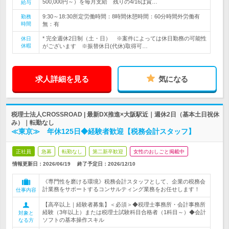
500,000円～）を毎月支給 残りの4/16は賞…
給与
9:30～18:30所定労働時間：8時間休憩時間：60分時間外労働有
勤務
時間
無：有
* 完全週休2日制（土・日） ※案件によっては休日勤務の可能性
休日
休暇
がございます ※振替休日(代休)取得可…
求人詳細を見る
気になる
税理士法人CROSSROAD | 最新DX推進×大阪駅近｜週休2日（基本土日祝休
み）｜転勤なし
≪東京≫ 年休125日◆経験者歓迎【税務会計スタッフ】
正社員
急募
転勤なし
第二新卒歓迎
女性のおしごと掲載中
情報更新日：2026/06/19
終了予定日：
2026/12/10
《専門性を磨ける環境》税務会計スタッフとして、企業の税務会
計業務をサポートするコンサルティング業務をお任せします！
仕事内容
【高卒以上｜経験者募集】＜必須＞◆税理士事務所・会計事務所
経験（3年以上）または税理士試験科目合格者（1科目～）◆会計
対象と
ソフトの基本操作スキル
なる方