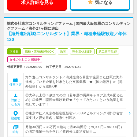
求人詳細を見る
気になる
株式会社東京コンサルティングファーム | 国内最大級規模のコンサルティン
グファーム／海外27ヶ国に進出
【海外進出戦略コンサルタント】業界・職種未経験歓迎／年休
120
正社員
職種・業種未経験OK
急募
完全週休2日制
第二新卒歓迎
女性のおしごと掲載中
情報更新日：2026/08/06
終了予定日：
2027/01/21
海外進出コンサルタント／海外進出を目指す企業または既に海外
進出している企業を対象とした支援業務 ★［国内勤務］or［海
仕事内容
外勤務］から選択OK
◎大卒以上◎35歳までの方（若年層の長期キャリア形成を図るた
め）◎業界・職種未経験歓迎★「やってみたい」という熱量を重
対象と
視しています！
なる方
◎東京本社／東京都新宿区新宿2-5-3 AMビルディング7階 ◎名古
屋支社／愛知県名古屋市中村区名…
勤務地
月給30万円～36万円※給与に月45時間分（79,000円～94,000円）
の固定残業手当を含む／超過分は別途支給※…
給与