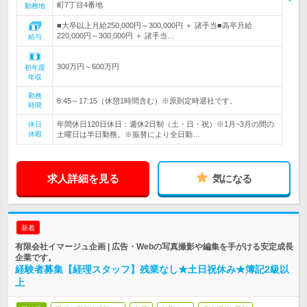
町7丁目4番地
勤務地
■大卒以上月給250,000円～300,000円 ＋ 諸手当■高卒月給
220,000円～300,000円 ＋ 諸手当…
給与
300万円～600万円
初年度
年収
勤務
8:45～17:15（休憩1時間含む）※原則定時退社です。
時間
年間休日120日休日：週休2日制（土・日・祝）※1月~3月の間の
休日
休暇
土曜日は半日勤務。※振替により全日勤…
求人詳細を見る
気になる
新着
有限会社イマージュ企画 | 広告・Webの写真撮影や編集を手がける安定成長
企業です。
経験者募集【経理スタッフ】残業なし★土日祝休み★簿記2級以
上