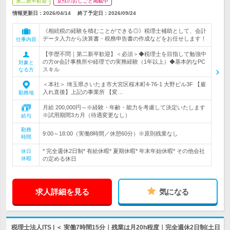
第二新卒歓迎
女性のおしごと掲載中
情報更新日：2026/04/14
終了予定日：
2026/09/24
《相続税の経験を積むことができる◎》税理士補助として、会計
データ入力から決算書・税務申告書の作成などをお任せします！
仕事内容
【学歴不問｜第二新卒歓迎】＜必須＞◆税理士を目指して勉強中
の方or会計事務所や経理での実務経験（1年以上）◆基本的なPC
対象と
スキル
なる方
＜本社＞ 埼玉県さいたま市大宮区桜木町4-76-1 大野ビル3F 【雇
入れ直後】上記の事業所 【変…
勤務地
月給 200,000円～※経験・年齢・能力を考慮して決定いたします
※試用期間3カ月（待遇変更なし）
給与
勤務
9:00～18:00（実働8時間／休憩60分）※原則残業なし
時間
* 完全週休2日制* 有給休暇* 夏期休暇* 年末年始休暇* その他会社
休日
休暇
の定める休日
求人詳細を見る
気になる
税理士法人ITS | ＜ 実働7時間15分｜残業は月20h程度｜完全週休2日制(土日