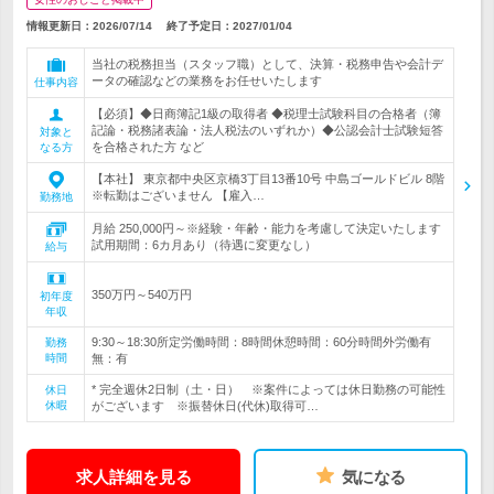
情報更新日：2026/07/14
終了予定日：
2027/01/04
当社の税務担当（スタッフ職）として、決算・税務申告や会計デ
ータの確認などの業務をお任せいたします
仕事内容
【必須】◆日商簿記1級の取得者 ◆税理士試験科目の合格者（簿
記論・税務諸表論・法人税法のいずれか）◆公認会計士試験短答
対象と
を合格された方 など
なる方
【本社】 東京都中央区京橋3丁目13番10号 中島ゴールドビル 8階
※転勤はございません 【雇入…
勤務地
月給 250,000円～※経験・年齢・能力を考慮して決定いたします
試用期間：6カ月あり（待遇に変更なし）
給与
350万円～540万円
初年度
年収
9:30～18:30所定労働時間：8時間休憩時間：60分時間外労働有
勤務
時間
無：有
* 完全週休2日制（土・日） ※案件によっては休日勤務の可能性
休日
休暇
がございます ※振替休日(代休)取得可…
求人詳細を見る
気になる