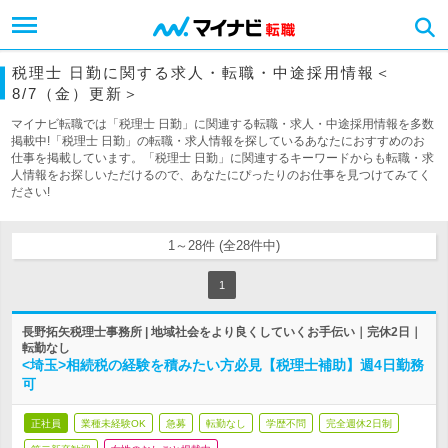
税理士 日勤に関する求人・転職・中途採用情報＜
8/7（金）更新＞
マイナビ転職では「税理士 日勤」に関連する転職・求人・中途採用情報を多数
掲載中!「税理士 日勤」の転職・求人情報を探しているあなたにおすすめのお
仕事を掲載しています。「税理士 日勤」に関連するキーワードからも転職・求
人情報をお探しいただけるので、あなたにぴったりのお仕事を見つけてみてく
ださい!
1～28件 (全28件中)
1
長野拓矢税理士事務所 | 地域社会をより良くしていくお手伝い｜完休2日｜
転勤なし
<埼玉>相続税の経験を積みたい方必見【税理士補助】週4日勤務
可
正社員
業種未経験OK
急募
転勤なし
学歴不問
完全週休2日制