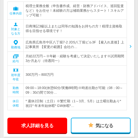
税理士業務全般（申告書作成、経営・財務アドバイス、巡回監査
など）をお任せ！未経験の方は補助業務からスタート！スキルア
仕事内容
ップ可能！
日商簿記3級以上または同等の知識をお持ちの方！税理士資格取
対象と
得を目指せる環境です！
なる方
広島県広島市中区八丁堀7-2 JDS八丁堀ビル3F 【雇入れ直後】上
記事業所 【変更の範囲】会社の…
勤務地
月給22万円～※年齢・経験を考慮して決定いたします※試用期間
3か月あり（待遇同一）
給与
300万円～800万円
初年度
年収
09:00～18:00(休憩60分/実働8時間)※時差出勤が可能（08：00～
勤務
時間
09：30の間で30分…
* 週休2日制（土日）※繁忙期（1～3月、5月）は土曜出勤あり*
休日
休暇
祝日* 年末年始休暇* GW休暇*…
求人詳細を見る
気になる