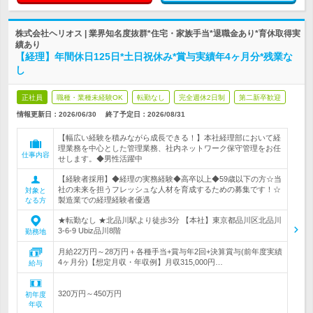
株式会社ヘリオス | 業界知名度抜群*住宅・家族手当*退職金あり*育休取得実
績あり
【経理】年間休日125日*土日祝休み*賞与実績年4ヶ月分*残業な
し
正社員
職種・業種未経験OK
転勤なし
完全週休2日制
第二新卒歓迎
情報更新日：2026/06/30
終了予定日：
2026/08/31
【幅広い経験を積みながら成長できる！】本社経理部において経
理業務を中心とした管理業務、社内ネットワーク保守管理をお任
仕事内容
せします。◆男性活躍中
【経験者採用】◆経理の実務経験◆高卒以上◆59歳以下の方☆当
社の未来を担うフレッシュな人材を育成するための募集です！☆
対象と
製造業での経理経験者優遇
なる方
★転勤なし ★北品川駅より徒歩3分 【本社】東京都品川区北品川
3-6-9 Ubiz品川8階
勤務地
月給22万円～28万円＋各種手当+賞与年2回+決算賞与(前年度実績
4ヶ月分)【想定月収・年収例】月収315,000円…
給与
320万円～450万円
初年度
年収