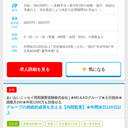
月給：330,000円～＋各種手当＋賞与年2回※経験・能力・前給を
考慮の上、当社規定により決定※試用期間3か月あり（…
給与
600万円～800万円
初年度
年収
勤務
8：00～17：00（実働：8時間・休憩：60分）※残業あり
時間
年間休日120日以上* 完全週休2日制（土日）* 祝日* 年末年始* 年
休日
休暇
次有給休暇* 慶弔休暇* 生…
求人詳細を見る
気になる
新着
あいおいニッセイ同和損害保険株式会社 | ★MS＆ADグループ★土日祝休★
残業月20h★年収1300万も目指せる
グループの持続的成長を支える【内部監査】★年間休日120日以
上
正社員
業種未経験OK
急募
完全週休2日制
第二新卒歓迎