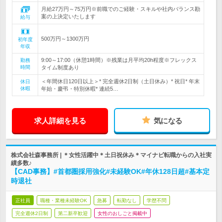
月給27万円～75万円※前職でのご経験・スキルや社内バランス勘
案の上決定いたします
給与
500万円～1300万円
初年度
年収
9:00～17:00（休憩1時間）※残業は月平均20h程度※フレックス
勤務
時間
タイム制度あり
＜年間休日120日以上＞* 完全週休2日制（土日休み）* 祝日* 年末
休日
休暇
年始・慶弔・特別休暇* 連続5…
求人詳細を見る
気になる
株式会社森事務所 | ＊女性活躍中＊土日祝休み＊マイナビ転職からの入社実
績多数♪
【CAD事務】#首都圏採用強化#未経験OK#年休128日超#基本定
時退社
正社員
職種・業種未経験OK
急募
転勤なし
学歴不問
完全週休2日制
第二新卒歓迎
女性のおしごと掲載中