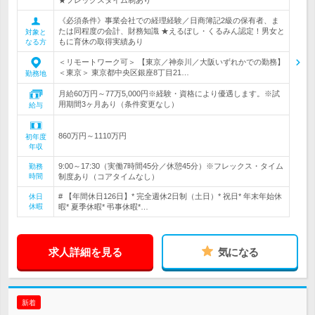
★フレックスタイム制あり
《必須条件》事業会社での経理経験／日商簿記2級の保有者、ま
たは同程度の会計、財務知識 ★えるぼし・くるみん認定！男女と
対象と
もに育休の取得実績あり
なる方
＜リモートワーク可＞ 【東京／神奈川／大阪いずれかでの勤務】
＜東京＞ 東京都中央区銀座8丁目21…
勤務地
月給60万円～77万5,000円※経験・資格により優遇します。※試
用期間3ヶ月あり（条件変更なし）
給与
860万円～1110万円
初年度
年収
9:00～17:30（実働7時間45分／休憩45分）※フレックス・タイム
勤務
時間
制度あり（コアタイムなし）
# 【年間休日126日】* 完全週休2日制（土日）* 祝日* 年末年始休
休日
休暇
暇* 夏季休暇* 弔事休暇*…
求人詳細を見る
気になる
新着