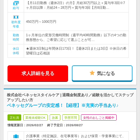
【月11日勤務（週休2日）の方】月給30万円以上＋賞与年3回※7
ヶ月目以降：月給24～28万円＋賞与年3回【月8日勤…
給与
450万円～1000万円
初年度
年収
1ヶ月単位の変形労働時間制（週平均40時間勤務）以下の4つの勤
勤務
時間
務形態から、ご希望に応じて選ぶことが可…
★週休3日制は年間休日173日！【週休2日または3日】※休日の希
休日
休暇
望曜日は応相談
求人詳細を見る
気になる
株式会社ベネッセスタイルケア | 退職金制度あり／経験を活かしてステップ
アップしたい方
ベネッセグループの安定感！【経理】※充実の手当あり♪
正社員
業種未経験OK
急募
学歴不問
女性のおしごと掲載中
情報更新日：2026/02/27
終了予定日：
2026/08/27
介護事業（特定施設、在宅事業等）および保育・学童事業にて、