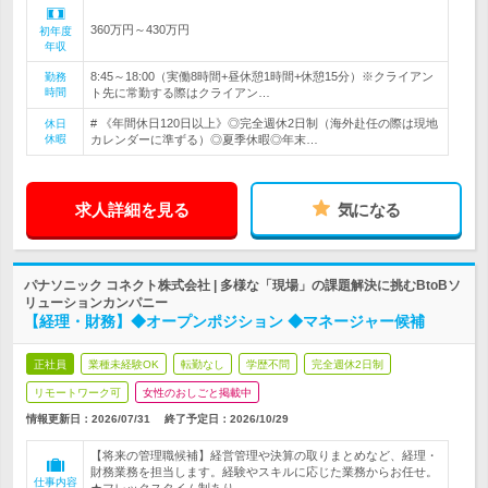
360万円～430万円
初年度
年収
8:45～18:00（実働8時間+昼休憩1時間+休憩15分）※クライアン
勤務
時間
ト先に常勤する際はクライアン…
# 《年間休日120日以上》◎完全週休2日制（海外赴任の際は現地
休日
休暇
カレンダーに準ずる）◎夏季休暇◎年末…
求人詳細を見る
気になる
パナソニック コネクト株式会社 | 多様な「現場」の課題解決に挑むBtoBソ
リューションカンパニー
【経理・財務】◆オープンポジション ◆マネージャー候補
正社員
業種未経験OK
転勤なし
学歴不問
完全週休2日制
リモートワーク可
女性のおしごと掲載中
情報更新日：2026/07/31
終了予定日：
2026/10/29
【将来の管理職候補】経営管理や決算の取りまとめなど、経理・
財務業務を担当します。経験やスキルに応じた業務からお任せ。
仕事内容