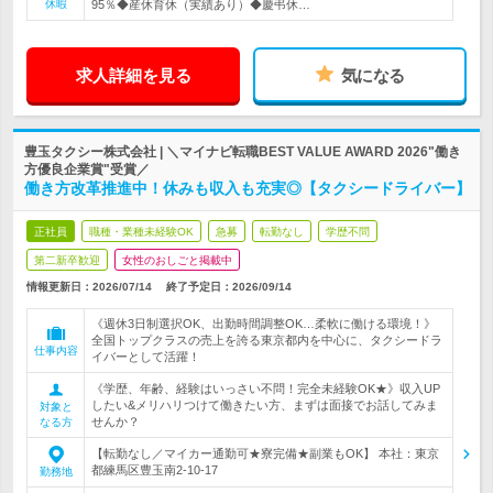
休暇
95％◆産休育休（実績あり）◆慶弔休…
求人詳細を見る
気になる
豊玉タクシー株式会社 | ＼マイナビ転職BEST VALUE AWARD 2026"働き
方優良企業賞"受賞／
働き方改革推進中！休みも収入も充実◎【タクシードライバー】
正社員
職種・業種未経験OK
急募
転勤なし
学歴不問
第二新卒歓迎
女性のおしごと掲載中
情報更新日：2026/07/14
終了予定日：
2026/09/14
《週休3日制選択OK、出勤時間調整OK…柔軟に働ける環境！》
全国トップクラスの売上を誇る東京都内を中心に、タクシードラ
仕事内容
イバーとして活躍！
《学歴、年齢、経験はいっさい不問！完全未経験OK★》収入UP
したい&メリハリつけて働きたい方、まずは面接でお話してみま
対象と
せんか？
なる方
【転勤なし／マイカー通勤可★寮完備★副業もOK】 本社：東京
都練馬区豊玉南2-10-17
勤務地