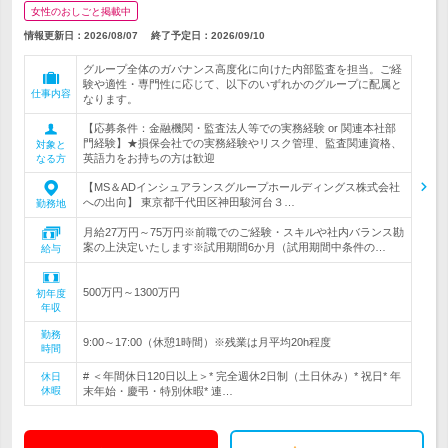
女性のおしごと掲載中
情報更新日：2026/08/07
終了予定日：
2026/09/10
グループ全体のガバナンス高度化に向けた内部監査を担当。ご経
験や適性・専門性に応じて、以下のいずれかのグループに配属と
仕事内容
なります。
【応募条件：金融機関・監査法人等での実務経験 or 関連本社部
門経験】★損保会社での実務経験やリスク管理、監査関連資格、
対象と
英語力をお持ちの方は歓迎
なる方
【MS＆ADインシュアランスグループホールディングス株式会社
への出向】 東京都千代田区神田駿河台３…
勤務地
月給27万円～75万円※前職でのご経験・スキルや社内バランス勘
案の上決定いたします※試用期間6か月（試用期間中条件の…
給与
500万円～1300万円
初年度
年収
勤務
9:00～17:00（休憩1時間）※残業は月平均20h程度
時間
# ＜年間休日120日以上＞* 完全週休2日制（土日休み）* 祝日* 年
休日
休暇
末年始・慶弔・特別休暇* 連…