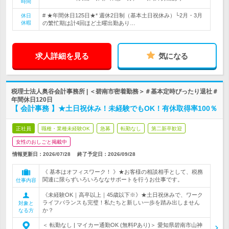
時間
# ★年間休日125日★* 週休2日制（基本土日祝休み）└2月・3月
休日
休暇
の繁忙期は計4回ほど土曜出勤あり…
求人詳細を見る
気になる
税理士法人奥谷会計事務所 | ＜碧南市密着勤務＞＃基本定時ぴったり退社＃
年間休日120日
【 会計事務 】★土日祝休み！未経験でもOK！有休取得率100％
正社員
職種・業種未経験OK
急募
転勤なし
第二新卒歓迎
女性のおしごと掲載中
情報更新日：2026/07/28
終了予定日：
2026/09/28
《 基本はオフィスワーク！ 》★お客様の相談相手として、税務
関連に限らずいろいろななサポートを行うお仕事です。
仕事内容
《未経験OK｜高卒以上｜45歳以下※》★土日祝休みで、ワーク
ライフバランスも完璧！私たちと新しい一歩を踏み出しません
対象と
か？
なる方
＜ 転勤なし | マイカー通勤OK (無料Pあり)＞ 愛知県碧南市山神