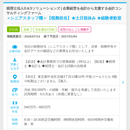
税理士法人G＆Sソリューションズ | 企業経営を会計から支援する会計コン
サルティングファーム
＜シニアスタッフ職＞【税務担当】★土日祝休み ★経験者歓迎
正社員
急募
完全週休2日制
女性のおしごと掲載中
情報更新日：2026/07/14
終了予定日：
2027/01/04
当社の税務担当（シニアスタッフ職）として、決算・税務申告や
会計データの確認などの業務をお任せいたします
仕事内容
【必須】◆会計事務所での実務経験（3年以上）【歓迎】◆税理
対象と
士 ◆会計士 ◆税理士・会計士試験の合格者
なる方
【本社】 東京都中央区京橋3丁目13番10号 中島ゴールドビル 8階
※転勤はございません 【雇入…
勤務地
月給 350,000円～※経験・年齢・能力を考慮して決定いたします
試用期間：6カ月あり（待遇に変更なし）
給与
540万円～800万円
初年度
年収
9:30～18:30所定労働時間：8時間休憩時間：60分時間外労働有
勤務
時間
無：有