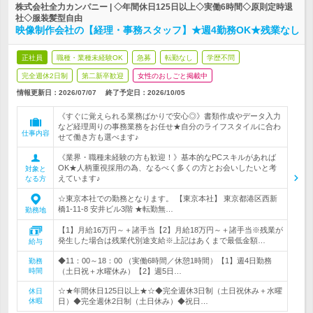
株式会社全力カンパニー | ◇年間休日125日以上◇実働6時間◇原則定時退
社◇服装髪型自由
映像制作会社の【経理・事務スタッフ】★週4勤務OK★残業なし
正社員
職種・業種未経験OK
急募
転勤なし
学歴不問
完全週休2日制
第二新卒歓迎
女性のおしごと掲載中
情報更新日：2026/07/07
終了予定日：
2026/10/05
《すぐに覚えられる業務ばかりで安心◎》書類作成やデータ入力
など経理周りの事務業務をお任せ★自分のライフスタイルに合わ
仕事内容
せて働き方も選べます♪
《業界・職種未経験の方も歓迎！》基本的なPCスキルがあれば
OK★人柄重視採用の為、なるべく多くの方とお会いしたいと考
対象と
えています♪
なる方
☆東京本社での勤務となります。 【東京本社】 東京都港区西新
橋1-11-8 安井ビル3階 ★転勤無…
勤務地
【1】月給16万円～＋諸手当【2】月給18万円～＋諸手当※残業が
発生した場合は残業代別途支給※上記はあくまで最低金額…
給与
◆11：00～18：00 （実働6時間／休憩1時間）【1】週4日勤務
勤務
時間
（土日祝＋水曜休み）【2】週5日…
☆★年間休日125日以上★☆◆完全週休3日制（土日祝休み＋水曜
休日
休暇
日）◆完全週休2日制（土日休み）◆祝日…