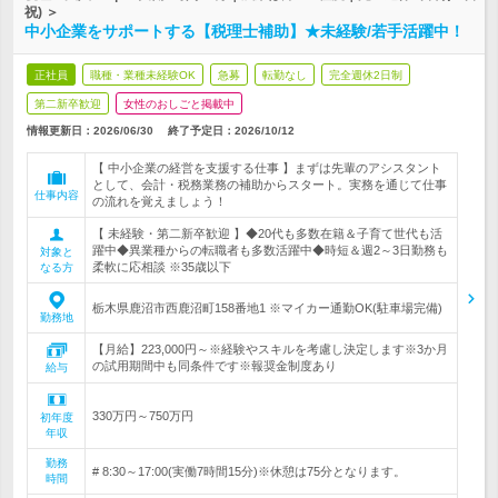
祝) ＞
中小企業をサポートする【税理士補助】★未経験/若手活躍中！
正社員
職種・業種未経験OK
急募
転勤なし
完全週休2日制
第二新卒歓迎
女性のおしごと掲載中
情報更新日：2026/06/30
終了予定日：
2026/10/12
【 中小企業の経営を支援する仕事 】まずは先輩のアシスタント
として、会計・税務業務の補助からスタート。実務を通じて仕事
仕事内容
の流れを覚えましょう！
【 未経験・第二新卒歓迎 】◆20代も多数在籍＆子育て世代も活
躍中◆異業種からの転職者も多数活躍中◆時短＆週2～3日勤務も
対象と
柔軟に応相談 ※35歳以下
なる方
栃木県鹿沼市西鹿沼町158番地1 ※マイカー通勤OK(駐車場完備)
勤務地
【月給】223,000円～※経験やスキルを考慮し決定します※3か月
の試用期間中も同条件です※報奨金制度あり
給与
330万円～750万円
初年度
年収
勤務
# 8:30～17:00(実働7時間15分)※休憩は75分となります。
時間