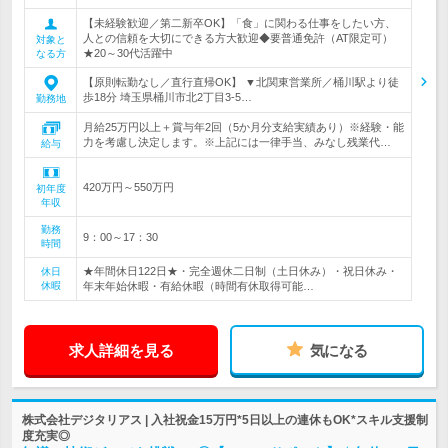
【未経験歓迎／第二新卒OK】「食」に関わる仕事をしたい方、
人との信頼を大切にできる方大歓迎◆要普通免許（AT限定可）
対象と
★20～30代活躍中
なる方
【原則転勤なし／直行直帰OK】 ▼北関東営業所／桶川駅より徒
歩18分 埼玉県桶川市北2丁目3-5…
勤務地
月給25万円以上＋賞与年2回（5か月分支給実績あり）※経験・能
力を考慮し決定します。※上記には一律手当、みなし残業代…
給与
420万円～550万円
初年度
年収
勤務
9：00～17：30
時間
★年間休日122日★・完全週休二日制（土日休み）・祝日休み・
休日
休暇
年末年始休暇・有給休暇（時間有休取得可能…
求人詳細を見る
気になる
株式会社デジタリアス | 入社祝金15万円*5日以上の連休もOK*スキル支援制
度充実◎