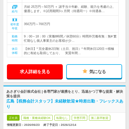
月給 25万円～50万円 ＋ 諸手当※年齢、経験、能力を考慮の上、
優遇します。※試用期間3ヶ月間（待遇同一）※待遇条…
給与
350万円～700万円
初年度
年収
9：00～18：00（実働8時間／休憩60分）時間外労働有無：無# 繁
勤務
時間
忙期なし個人事業主のお客様が少…
【休日】* 完全週休2日制（土日、祝日）* 年間休日120日⇒積極
休日
休暇
的に有給も取得しており、 実質年間…
求人詳細を見る
気になる
あさぎり会計株式会社 | 各専門家が連携をとり、迅速かつ丁寧な提案・解決
策を提供
広島【税務会計スタッフ】未経験歓迎★時差出勤・フレックスあ
り
正社員
職種・業種未経験OK
転勤なし
学歴不問
第二新卒歓迎
情報更新日：2026/06/23
終了予定日：
2026/12/14