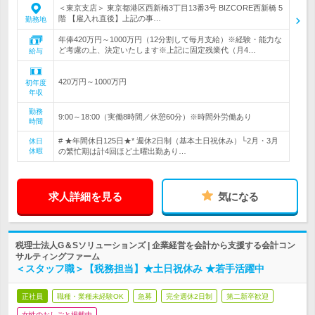
＜東京支店＞ 東京都港区西新橋3丁目13番3号 BIZCORE西新橋 5
階 【雇入れ直後】上記の事…
勤務地
年俸420万円～1000万円（12分割して毎月支給）※経験・能力な
ど考慮の上、決定いたします※上記に固定残業代（月4…
給与
420万円～1000万円
初年度
年収
勤務
9:00～18:00（実働8時間／休憩60分）※時間外労働あり
時間
# ★年間休日125日★* 週休2日制（基本土日祝休み）└2月・3月
休日
休暇
の繁忙期は計4回ほど土曜出勤あり…
求人詳細を見る
気になる
税理士法人G＆Sソリューションズ | 企業経営を会計から支援する会計コン
サルティングファーム
＜スタッフ職＞【税務担当】★土日祝休み ★若手活躍中
正社員
職種・業種未経験OK
急募
完全週休2日制
第二新卒歓迎
女性のおしごと掲載中