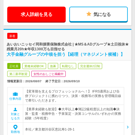
求人詳細を見る
気になる
新着
あいおいニッセイ同和損害保険株式会社 | ★MS＆ADグループ★土日祝休★
残業月20h★年収1300万も目指せる
大手金融グループの中核を担う【経理（マネジメント候補）】
正社員
業種未経験OK
急募
転勤なし
完全週休2日制
第二新卒歓迎
女性のおしごと掲載中
情報更新日：2026/08/07
終了予定日：
2026/09/10
【変革期を支えるプロフェッショナルへ！】 IFRS適用および合
併プロジェクトに携わりつつ、決算・税務等の実務を管理職目線
仕事内容
で牽引いただきます。
【業界未経験も歓迎】◆大卒以上◆簿記2級程度以上の知識◆決
算・監査・税務申告・予算策定・決算コンサルのいずれかの実務
対象と
経験（5年程度）
なる方
本社／東京都渋谷区恵比寿1-28-1
勤務地