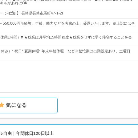
キルがあればOK
ーン歓迎 】 長崎県長崎市馬町47-1-2F
0円～550,000円※経験、年齢、能力などを考慮の上、優遇いたします。※上記にはそ
30（休憩1時間）# ★残業は月平均15時間程度★残業をせずに早く帰宅することを会
日休み）* 祝日* 夏期休暇* 年末年始休暇 など※繁忙期は出勤設定あり。土曜日
気になる
ル自由｜年間休日120日以上