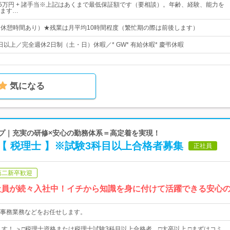
35万円 + 諸手当※上記はあくまで最低保証額です（要相談）。年齢、経験、能力を
ます…
00（休憩時間あり）★残業は月平均10時間程度（繁忙期の際は前後します）
0日以上／完全週休2日制（土・日）休暇／* GW* 有給休暇* 慶弔休暇
気になる
ープ｜充実の研修×安心の勤務体系＝高定着を実現！
 税理士 】※試験3科目以上合格者募集
正社員
第二新卒歓迎
の社員が続々入社中！イチから知識を身に付けて活躍できる安心
事務業務などをお任せします。
ます！ ＞□税理士資格または税理士試験3科目以上合格者 □大卒以上 □まずはコミ