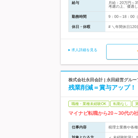
給与
月給：20万円～
考慮の上、優遇し
勤務時間
9：00～18：
休日・休暇
# ＼年間休日12
求人詳細を見る
株式会社永田会計 | 永田経営グル
残業削減＝賞与アップ！【
職種・業種未経験OK
転勤なし
マイナビ転職から20～30代
仕事内容
税理士業務や各種
対象となる方
＜ 未経験歓迎し