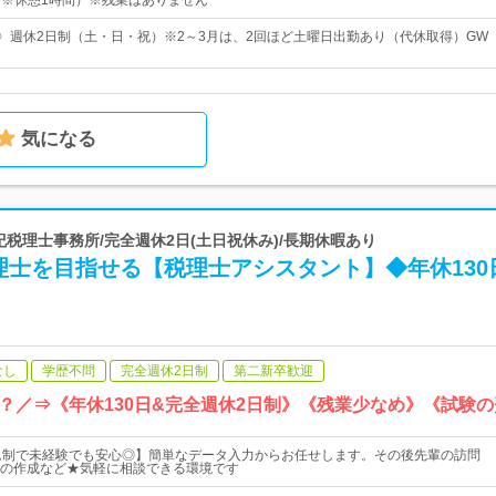
0（※休憩1時間）※残業はありません
日〉週休2日制（土・日・祝）※2～3月は、2回ほど土曜日出勤あり（代休取得）GW
気になる
有紀税理士事務所/完全週休2日(土日祝休み)/長期休暇あり
理士を目指せる【税理士アシスタント】◆年休130
なし
学歴不問
完全週休2日制
第二新卒歓迎
？／⇒《年休130日&完全週休2日制》《残業少なめ》《試験
ム制で未経験でも安心◎】簡単なデータ入力からお任せします。その後先輩の訪問
の作成など★気軽に相談できる環境です