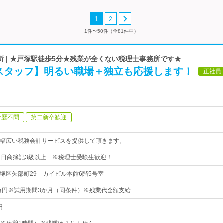
1
2
1件〜50件（全81件中）
 | ★戸塚駅徒歩5分★残業が全くない税理士事務所です★
スタッフ】明るい職場＋独立も応援します！
正社員
学歴不問
第二新卒歓迎
幅広い税務会計サービスを提供して頂きます。
】日商簿記3級以上 ※税理士受験生歓迎！
塚区矢部町29 カイビル本館6階5号室
5万円※試用期間3か月（同条件）※残業代全額支給
円