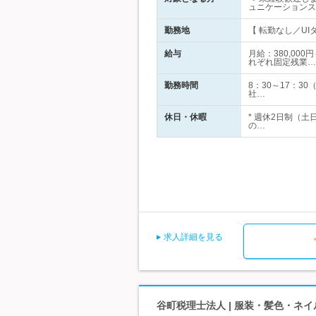
ュニケーションス
勤務地
【 転勤なし／UIタ
給与
月給：380,00
れぞれ固定残業…
勤務時間
8：30～17：
社…
休日・休暇
* 週休2日制（土
の…
求人詳細を見る
谷町税理士法人 | 服装・髪色・ネイ