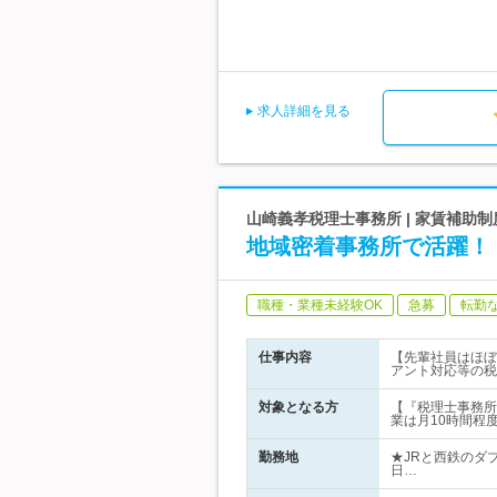
求人詳細を見る
山崎義孝税理士事務所 | 家賃補助
地域密着事務所で活躍！
職種・業種未経験OK
急募
転勤
仕事内容
【先輩社員はほぼ
アント対応等の税
対象となる方
【『税理士事務所
業は月10時間程度
勤務地
★JRと西鉄のダ
日…