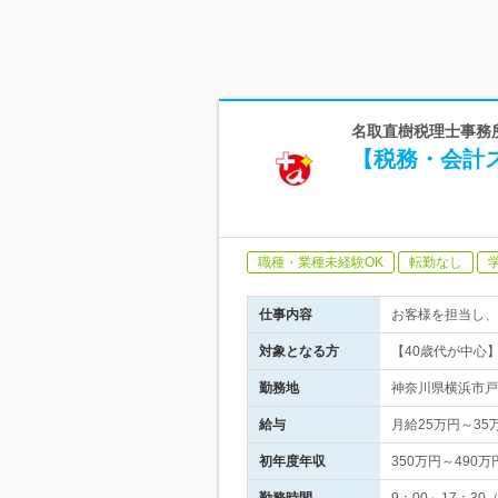
名取直樹税理士事務所
【税務・会計
職種・業種未経験OK
転勤なし
仕事内容
お客様を担当し、
対象となる方
【40歳代が中心
勤務地
神奈川県横浜市戸
給与
月給25万円～3
初年度年収
350万円～490万