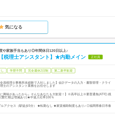
気になる
制度や家族手当もあり◎年間休日120日以上♪
【税理士アシスタント】★内勤メイン
正社員
なし
学歴不問
完全週休2日制
第二新卒歓迎
全員税理士事務所未経験で入社しました】会計データの入力・書類管理・クライ
理士のアシスタント業務をお任せします
に興味があったから』そんなあなたも大歓迎！】※高卒以上※要普通免(AT可) 残
(繁忙期は増減あり)★中途入社率100％
ブルアクセス（駅徒歩5分） ★転勤なし ★家賃補助制度もあり♪ ◎福岡県春日市春