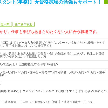
スタント(事務)】★資格試験の勉強もサポート！
学歴不問
第二新卒歓迎
かり。仕事も学びもあきらめたくない人に合う職場です。
もOK》まずはデータ入力や書類づくりからスタート。慣れてきたら税務申告やお
し、専門性を身につけていける仕事です
したい意欲がある方大歓迎／◎税務・会計の知識を活かしたい方、税理士を目指
所での経験を活かして復職したい方
K／転勤なし》 三重県松阪市郷津町192番地5
月給24万円～40万円＋諸手当＋賞与年2回未経験者：月給22万円～30万円＋諸手
年齢…
円
30（実働7時間45分）▼オンオフのメリハリつけて働けます！ほぼ毎日定時で帰れるの
8日＋計画有休10日＝年128日の休み！# 【休日】* 週休2日制(土・日)* 祝…