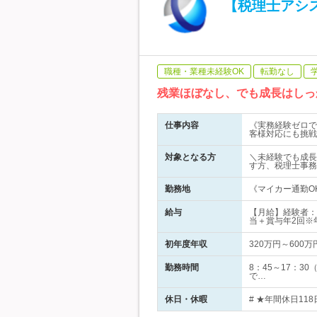
【税理士アシ
職種・業種未経験OK
転勤なし
残業ほぼなし、でも成長はしっ
仕事内容
《実務経験ゼロで
客様対応にも挑戦
対象となる方
＼未経験でも成長
す方、税理士事務
勤務地
《マイカー通勤O
給与
【月給】経験者：
当＋賞与年2回※
初年度年収
320万円～600万
勤務時間
8：45～17：
で…
休日・休暇
# ★年間休日11