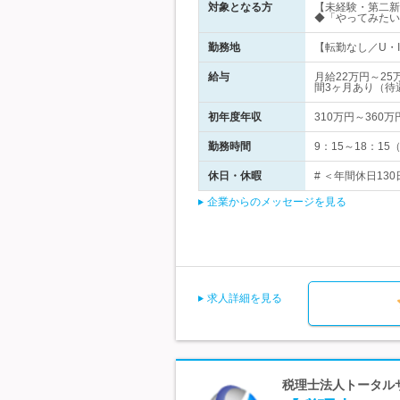
対象となる方
【未経験・第二新
◆「やってみたい
勤務地
【転勤なし／U・I
給与
月給22万円～2
間3ヶ月あり（待
初年度年収
310万円～360万
勤務時間
9：15～18：1
休日・休暇
# ＜年間休日130
企業からのメッセージを見る
求人詳細を見る
税理士法人トータルサ