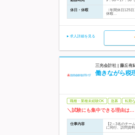
勤務時間
9：00～17：3
休日・休暇
〈年間休日125
休暇…
求人詳細を見る
三光会計社 | 藤丘
働きながら税
職種・業種未経験OK
急募
転勤
＼試験にも集中できる理由は…
仕事内容
【2～3名のチー
に同行、訪問資料