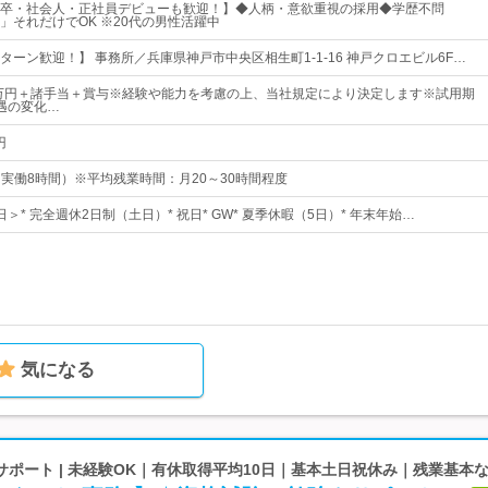
卒・社会人・正社員デビューも歓迎！】◆人柄・意欲重視の採用◆学歴不問
」それだけでOK ※20代の男性活躍中
ターン歓迎！】 事務所／兵庫県神戸市中央区相生町1‐1‐16 神戸クロエビル6F…
5万円＋諸手当＋賞与※経験や能力を考慮の上、当社規定により決定します※試用期
遇の変化…
円
5（実働8時間）※平均残業時間：月20～30時間程度
日＞* 完全週休2日制（土日）* 祝日* GW* 夏季休暇（5日）* 年末年始…
気になる
ポート | 未経験OK｜有休取得平均10日｜基本土日祝休み｜残業基本