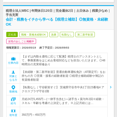
税理士法人WBC | 年間休日120日｜完全週休2日｜土日休み｜残業少なめ｜
手当充実
会計・税務をイチから学べる【税理士補助】◎無資格・未経験
OK
正社員
職種・業種未経験OK
急募
転勤なし
第二新卒歓迎
女性のおしごと掲載中
情報更新日：2026/05/19
終了予定日：
2026/09/03
【まずは内勤＆適性に応じて配属】税理士のアシスタントとし
て、事務業務をはじめお客様対応などを担当いただきます。◎48
仕事内容
時間分の充実研修あり
【未経験・第二新卒歓迎】普通自動車運転免許（AT限定可）をお
持ちの方 ◎営業・接客の経験者歓迎 ◎税理士補助経験や簿記の
対象と
有資格者歓迎
なる方
【転勤なし｜守谷駅前すぐ】 茨城県守谷市中央1丁目23番地4 ア
クロスプラザ守谷1階
勤務地
月給24万5,455円～(一律手当含む)＋諸手当＋賞与年2回※経験・
スキル・年齢を考慮の上決定します。※上記月給には…
給与
350万円～450万円
初年度