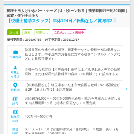
税理士法人けやきパートナーズ | U・Iターン歓迎｜残業時間月平均20時間｜
家族・住宅手当あり
【税理士補助スタッフ】年休124日／転勤なし／賞与年2回
正社員
急募
転勤なし
女性のおしごと掲載中
情報更新日：2026/07/16
終了予定日：
2026/12/17
決算書等の作成や年末調整、確定申告などの税理士補助業務をお
任せします。中小企業のお客様に対する税務コンサルティングな
仕事内容
どにも挑戦可能です。
各種手当も充実◎【応募条件】高卒以上／税理士法人等での勤務
対象と
経験、または税理士試験科目の合格（1科目以上）に該当する方
なる方
【転勤当面なし】埼玉県さいたま市大宮区吉敷町1-92-3至誠堂ビ
ル2F 【雇入れ直後】上記事業所…
勤務地
月給26万6,000円～36万6,000円※経験・能力を考慮の上決定しま
す※試用期間3ヶ月（待遇に変更なし）※固定残…
給与
400万円～550万円
初年度
年収
08：30～17：30（実働8時間0分／休憩60分）※残業：あり（月
勤務
時間
平均残業時間：20時間程度）