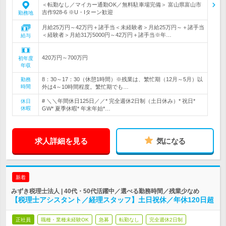
＜転勤なし／マイカー通勤OK／無料駐車場完備＞ 富山県富山市
吉作928-6 ※U・Iターン歓迎
勤務地
月給25万円～42万円＋諸手当＜未経験者＞月給25万円～＋諸手当
＜経験者＞月給31万5000円～42万円＋諸手当※年…
給与
420万円～700万円
初年度
年収
8：30～17：30（休憩1時間）※残業は、繁忙期（12月～5月）以
勤務
時間
外は4～10時間程度。繁忙期でも…
# ＼＼年間休日125日／／* 完全週休2日制（土日休み）* 祝日*
休日
休暇
GW* 夏季休暇* 年末年始*…
求人詳細を見る
気になる
新着
みずき税理士法人 | 40代・50代活躍中／選べる勤務時間／残業少なめ
【税理士アシスタント／経理スタッフ】土日祝休／年休120日超
正社員
職種・業種未経験OK
急募
転勤なし
完全週休2日制