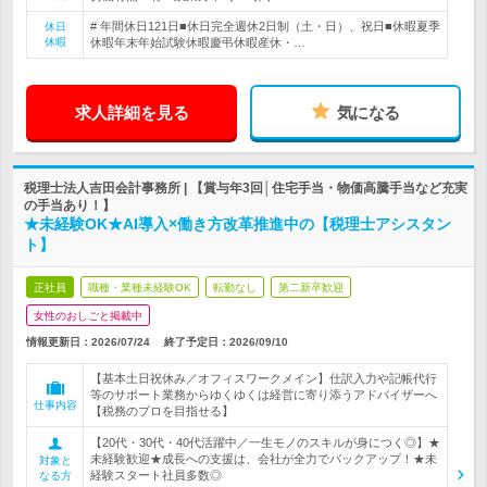
# 年間休日121日■休日完全週休2日制（土・日）、祝日■休暇夏季
休日
休暇
休暇年末年始試験休暇慶弔休暇産休・…
求人詳細を見る
気になる
税理士法人吉田会計事務所 | 【賞与年3回│住宅手当・物価高騰手当など充実
の手当あり！】
★未経験OK★AI導入×働き方改革推進中の【税理士アシスタン
ト】
正社員
職種・業種未経験OK
転勤なし
第二新卒歓迎
女性のおしごと掲載中
情報更新日：2026/07/24
終了予定日：
2026/09/10
【基本土日祝休み／オフィスワークメイン】仕訳入力や記帳代行
等のサポート業務からゆくゆくは経営に寄り添うアドバイザーへ
仕事内容
【税務のプロを目指せる】
【20代・30代・40代活躍中／一生モノのスキルが身につく◎】★
未経験歓迎★成長への支援は、会社が全力でバックアップ！★未
対象と
経験スタート社員多数◎
なる方