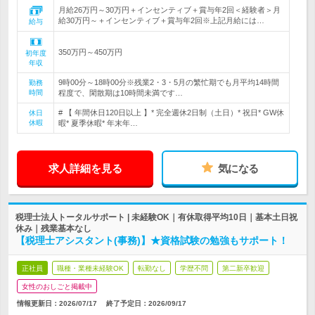
月給26万円～30万円＋インセンティブ＋賞与年2回＜経験者＞月
給30万円～＋インセンティブ＋賞与年2回※上記月給には…
給与
350万円～450万円
初年度
年収
9時00分～18時00分※残業2・3・5月の繁忙期でも月平均14時間
勤務
時間
程度で、閑散期は10時間未満です…
# 【 年間休日120日以上 】* 完全週休2日制（土日）* 祝日* GW休
休日
休暇
暇* 夏季休暇* 年末年…
求人詳細を見る
気になる
税理士法人トータルサポート | 未経験OK｜有休取得平均10日｜基本土日祝
休み｜残業基本なし
【税理士アシスタント(事務)】★資格試験の勉強もサポート！
正社員
職種・業種未経験OK
転勤なし
学歴不問
第二新卒歓迎
女性のおしごと掲載中
情報更新日：2026/07/17
終了予定日：
2026/09/17