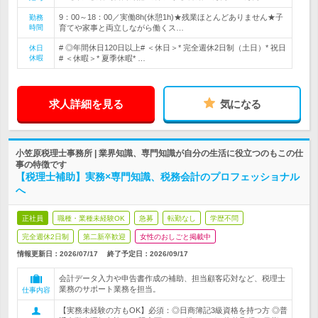
9：00～18：00／実働8h(休憩1h)★残業ほとんどありません★子
勤務
時間
育てや家事と両立しながら働くス…
# ◎年間休日120日以上# ＜休日＞* 完全週休2日制（土日）* 祝日
休日
休暇
# ＜休暇＞* 夏季休暇* …
求人詳細を見る
気になる
小笠原税理士事務所 | 業界知識、専門知識が自分の生活に役立つのもこの仕
事の特徴です
【税理士補助】実務×専門知識、税務会計のプロフェッショナル
へ
正社員
職種・業種未経験OK
急募
転勤なし
学歴不問
完全週休2日制
第二新卒歓迎
女性のおしごと掲載中
情報更新日：2026/07/17
終了予定日：
2026/09/17
会計データ入力や申告書作成の補助、担当顧客応対など、税理士
業務のサポート業務を担当。
仕事内容
【実務未経験の方もOK】必須：◎日商簿記3級資格を持つ方 ◎普