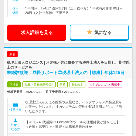
* 年間休日124日* 週休2日制（土日祝休み）* 年次有給休暇10日～
休日
休暇
20日（入社半年後に下限日数…
求人詳細を見る
気になる
新着
税理士法人ロジエンス | お客様と共に成長する税理士法人を目指し、期待以
上のサービスを
未経験歓迎！成長サポート◎税理士法人の【総務】年休125日
正社員
職種・業種未経験OK
急募
転勤なし
女性のおしごと掲載中
情報更新日：2026/06/11
終了予定日：
2026/11/30
税理士法人を支える総務や広報など、バックオフィス業務全般を
お任せいたします。社内システムの管理やSNS運用などもご担当
仕事内容
いただきます。
【20代～40代活躍中★kintone等ツールの使用経験が活かせる】
対象と
＜必須＞高卒以上＜歓迎＞総務業務経験ほか
なる方