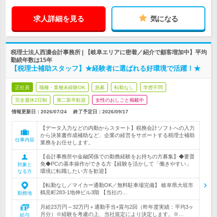
求人詳細を見る
気になる
税理士法人西濃会計事務所 | 【岐阜エリアに密着／紹介で顧客増加中】平均
勤続年数は15年
【税理士補助スタッフ】★経験者に選ばれる好環境で活躍！★
正社員
職種・業種未経験OK
急募
転勤なし
学歴不問
完全週休2日制
第二新卒歓迎
女性のおしごと掲載中
情報更新日：2026/07/24
終了予定日：
2026/09/17
【データ入力などの内勤からスタート】税務会計ソフトへの入力
から決算書作成補助など、企業の経営をサポートする税理士補助
仕事内容
業務をお任せします。
【会計事務所や金融関係での勤務経験をお持ちの方募集】◆要普
免◆PCの基本操作ができる方【経験を活かして「働きやすい」
対象と
環境に転職したい方を歓迎】
なる方
【転勤なし／マイカー通勤OK／無料駐車場完備】 岐阜県大垣市
鶴見町283-1地伸ビル3階 【当社の…
勤務地
月給23万円～32万円＋通勤手当+賞与2回（昨年度実績：平均3ヶ
月分）※経験を考慮の上、当社規定により決定します。※…
給与