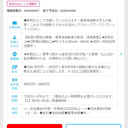
女性のおしごと掲載中
情報更新日：2026/08/07
終了予定日：
2026/10/08
◆即戦力として活躍していただけます！業界未経験の方も大歓
迎！これまでの経験とスキルを活かしてステップアップしていっ
仕事内容
てください。
【経理の即戦力募集・業界未経験者大歓迎・増員募集】■高卒以
上■日商簿記2級以上■PCスキル(Excel・Word) ★40代～50代女性
対象と
活躍中！
なる方
★転勤なし／最寄り駅から徒歩3分の好立地／心斎橋・なんばが
徒歩圏内のため、仕事終わりの買い物などに…
勤務地
◆月給 26万円 ～ 40万円＋賞与年2回※経験や能力を考慮の上、
弊法人規定により決定します。※上記には固定残業代:…
給与
365万円～560万円
初年度
年収
下記のいずれかで、ご都合のよい時間帯をお選びいただけます。
勤務
時間
【1】09:00~18:00（実働8時間・…
☆～完全週休2日制・年間休日120日以上～☆◆完全週休2日制
休日
休暇
（土・日）◆祝日◆有給休暇◆夏季休暇◆年…