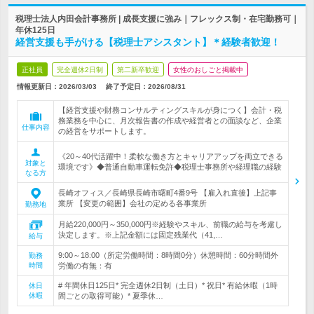
税理士法人内田会計事務所 | 成長支援に強み｜フレックス制・在宅勤務可｜
年休125日
経営支援も手がける【税理士アシスタント】＊経験者歓迎！
正社員
完全週休2日制
第二新卒歓迎
女性のおしごと掲載中
情報更新日：2026/03/03
終了予定日：
2026/08/31
【経営支援や財務コンサルティングスキルが身につく】会計・税
務業務を中心に、月次報告書の作成や経営者との面談など、企業
仕事内容
の経営をサポートします。
《20～40代活躍中！柔軟な働き方とキャリアアップを両立できる
対象と
環境です》◆普通自動車運転免許◆税理士事務所や経理職の経験
なる方
長崎オフィス／長崎県長崎市曙町4番9号 【雇入れ直後】上記事
業所 【変更の範囲】会社の定める各事業所
勤務地
月給220,000円～350,000円※経験やスキル、前職の給与を考慮し
決定します。※上記金額には固定残業代（41,…
給与
9:00～18:00（所定労働時間：8時間0分）休憩時間：60分時間外
勤務
時間
労働の有無：有
# 年間休日125日* 完全週休2日制（土日）* 祝日* 有給休暇（1時
休日
休暇
間ごとの取得可能）* 夏季休…