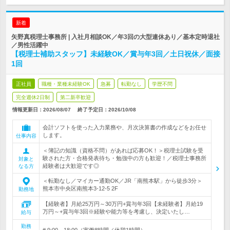
新着
矢野真税理士事務所 | 入社月相談OK／年3回の大型連休あり／基本定時退社
／男性活躍中
【税理士補助スタッフ】未経験OK／賞与年3回／土日祝休／面接
1回
正社員
職種・業種未経験OK
急募
転勤なし
学歴不問
完全週休2日制
第二新卒歓迎
情報更新日：2026/08/07
終了予定日：
2026/10/08
会計ソフトを使った入力業務や、月次決算書の作成などをお任せ
します。
仕事内容
＜簿記の知識（資格不問）があれば応募OK！＞税理士試験を受
験された方・合格発表待ち・勉強中の方も歓迎！／税理士事務所
対象と
経験者は大歓迎です◎
なる方
＜転勤なし／マイカー通勤OK／JR「南熊本駅」から徒歩3分＞
熊本市中央区南熊本3-12-5 2F
勤務地
【経験者】月給25万円～30万円+賞与年3回【未経験者】月給19
万円～+賞与年3回※経験や能力等を考慮し、決定いたし…
給与
勤務
# 9:00～18:00（実働8時間／休憩1時間）