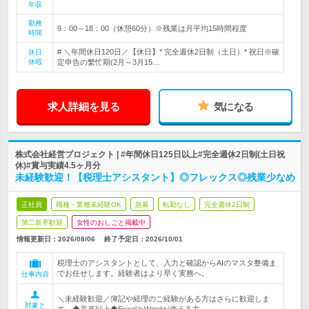
年収
勤務
9：00～18：00（休憩60分）※残業は月平均15時間程度
時間
# ＼年間休日120日／【休日】* 完全週休2日制（土日）* 祝日※確
休日
休暇
定申告の繁忙期(2月～3月15…
求人詳細を見る
気になる
株式会社経営プロジェクト | #年間休日125日以上#完全週休2日制(土日祝
休)#賞与実績4.5ヶ月分
未経験歓迎！【税理士アシスタント】◎フレックス◎残業少なめ
正社員
職種・業種未経験OK
急募
転勤なし
完全週休2日制
第二新卒歓迎
女性のおしごと掲載中
情報更新日：2026/08/06
終了予定日：
2026/10/01
税理士のアシスタントとして、入力と確認からAIのマスタ整備ま
でお任せします。経験者はより早く実務へ。
仕事内容
＼未経験歓迎／簿記や経理のご経験がある方はさらに歓迎しま
対象と