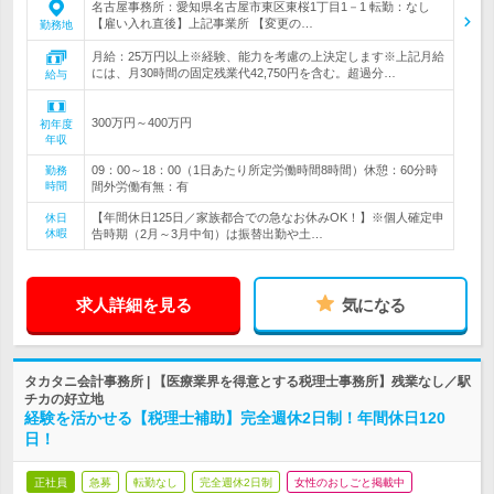
名古屋事務所：愛知県名古屋市東区東桜1丁目1－1 転勤：なし
【雇い入れ直後】上記事業所 【変更の…
勤務地
月給：25万円以上※経験、能力を考慮の上決定します※上記月給
には、月30時間の固定残業代42,750円を含む。超過分…
給与
300万円～400万円
初年度
年収
09：00～18：00（1日あたり所定労働時間8時間）休憩：60分時
勤務
時間
間外労働有無：有
【年間休日125日／家族都合での急なお休みOK！】※個人確定申
休日
休暇
告時期（2月～3月中旬）は振替出勤や土…
求人詳細を見る
気になる
タカタニ会計事務所 | 【医療業界を得意とする税理士事務所】残業なし／駅
チカの好立地
経験を活かせる【税理士補助】完全週休2日制！年間休日120
日！
正社員
急募
転勤なし
完全週休2日制
女性のおしごと掲載中