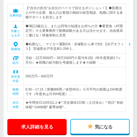
【“自分の担当”を自分のペースで回せるポジション！】◆医療法
人や中小企業、個人のお客様の相続や経営相談、税務に関する各
仕事内容
種サポートを担当します
◆簿記3級以上、または同等の知識をお持ちの方 ◆要普免（AT限
定可）※士業事務所で勤務経験がある方は活かせます。自由度高
対象と
く働ける！研修体制も充実
なる方
◆転勤なし・マイカー通勤OK・赤塚駅から車で8分 【水戸オフィ
ス】 茨城県水戸市見和1-299-1…
勤務地
月給：22万3000円～38万2000円※賞与年2回（昨年度実績3.7ヶ
月分）★前職の給与額を考慮致します★※経験・…
給与
350万円～600万円
初年度
年収
8:30～17:15（実働8時間／休憩45分）※月平均の残業は15H程度
勤務
時間
です（年度末は月30H程度）…
★年間休日120日以上★* 完全週休2日制（土日休み）* 祝日* 有給
休日
休暇
休暇* GW休暇* 夏季休暇*…
求人詳細を見る
気になる