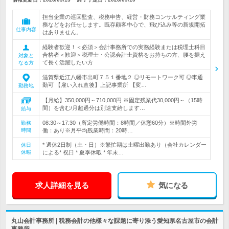
担当企業の巡回監査、税務申告、経営・財務コンサルティング業
務などをお任せします。既存顧客中心で、飛び込み等の新規開拓
仕事内容
はありません。
経験者歓迎！＜必須＞会計事務所での実務経験または税理士科目
合格者＜歓迎＞税理士・公認会計士資格をお持ちの方、腰を据え
対象と
て長く活躍したい方
なる方
滋賀県近江八幡市出町７５１番地２ ◎リモートワーク可 ◎車通
勤可 【雇い入れ直後】上記事業所 【変…
勤務地
【月給】350,000円～710,000円 ※固定残業代30,000円～（15時
間）を含む/月超過分は別途支給します…
給与
08:30～17:30（所定労働時間：8時間／休憩60分）※時間外労
勤務
時間
働：あり※月平均残業時間：20時…
* 週休2日制（土・日）※繁忙期は土曜出勤あり（会社カレンダー
休日
休暇
による* 祝日 * 夏季休暇 * 年末…
求人詳細を見る
気になる
丸山会計事務所 | 税務会計の他様々な課題に寄り添う愛知県名古屋市の会計