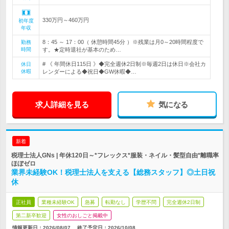
330万円～460万円
初年度
年収
8：45 ～ 17：00（ 休憩時間45分 ）※残業は月0～20時間程度で
勤務
時間
す。★定時退社が基本のため…
# 《 年間休日115日 》◆完全週休2日制※毎週2日は休日※会社カ
休日
休暇
レンダーによる◆祝日◆GW休暇◆…
求人詳細を見る
気になる
新着
税理士法人GNs | 年休120日～*フレックス*服装・ネイル・髪型自由*離職率
ほぼゼロ
業界未経験OK！税理士法人を支える【総務スタッフ】◎土日祝
休
正社員
業種未経験OK
急募
転勤なし
学歴不問
完全週休2日制
第二新卒歓迎
女性のおしごと掲載中
情報更新日：2026/08/07
終了予定日：
2026/10/08