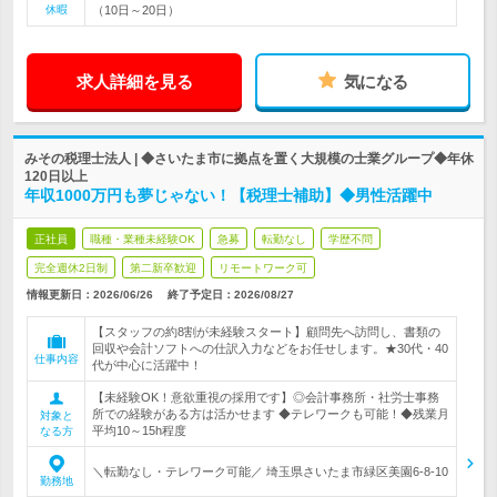
休暇
（10日～20日）
求人詳細を見る
気になる
みその税理士法人 | ◆さいたま市に拠点を置く大規模の士業グループ◆年休
120日以上
年収1000万円も夢じゃない！【税理士補助】◆男性活躍中
正社員
職種・業種未経験OK
急募
転勤なし
学歴不問
完全週休2日制
第二新卒歓迎
リモートワーク可
情報更新日：2026/06/26
終了予定日：
2026/08/27
【スタッフの約8割が未経験スタート】顧問先へ訪問し、書類の
回収や会計ソフトへの仕訳入力などをお任せします。★30代・40
仕事内容
代が中心に活躍中！
【未経験OK！意欲重視の採用です】◎会計事務所・社労士事務
所での経験がある方は活かせます ◆テレワークも可能！◆残業月
対象と
平均10～15h程度
なる方
＼転勤なし・テレワーク可能／ 埼玉県さいたま市緑区美園6-8-10
勤務地