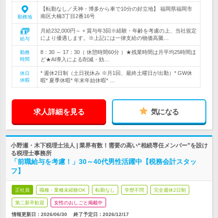
【転勤なし／天神・博多から車で10分の好立地】 福岡県福岡市
南区大楠3丁目2番16号
勤務地
月給232,000円～ + 賞与年3回※経験・年齢を考慮の上、当社規定
により優遇します。※上記には一律支給の物価高騰…
給与
8：30 ～ 17：30（ 休憩時間60分 ）★残業時間は月平均25時間ほ
勤務
時間
ど★AI導入による削減・効…
* 週休2日制（土日祝休み ※月1回、最終土曜日が出勤）* GW休
休日
休暇
暇* 夏季休暇* 年末年始休暇* …
求人詳細を見る
気になる
小野瀬・木下税理士法人 | 業界有数！需要の高い“相続専任メンバー”を設け
る税理士事務所
「前職給与を考慮！」30～40代男性活躍中【税務会計スタッ
フ】
正社員
職種・業種未経験OK
転勤なし
学歴不問
完全週休2日制
第二新卒歓迎
女性のおしごと掲載中
情報更新日：2026/06/30
終了予定日：
2026/12/17