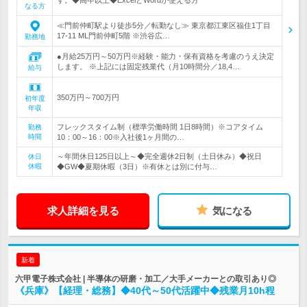
す。◆高卒以上◆ExcelとWordが使える方
なる方
≪門前仲町駅より徒歩5分／転勤なし≫ 東京都江東区福住1丁目
17-11 ML門前仲町5階 ※渋谷広…
勤務地
●月給25万円～50万円※経験・能力・保有資格を考慮のうえ決定
します。 ※上記には固定残業代（月10時間分／18,4…
給与
350万円～700万円
初年度
年収
フレックスタイム制（標準労働時間 1日8時間）※コアタイム
勤務
時間
10：00～16：00※入社後1ヶ月間の…
～年間休日125日以上～◆完全週休2日制（土日休み）◆祝日
休日
休暇
◆GW◆夏期休暇（3日）※有休とは別に付与…
求人詳細を見る
気になる
新着
六甲電子株式会社 | 半導体の研磨・加工／大手メーカーとの取引あり◎
《兵庫》【経理・総務】◆40代～50代活躍中◆残業月10h程