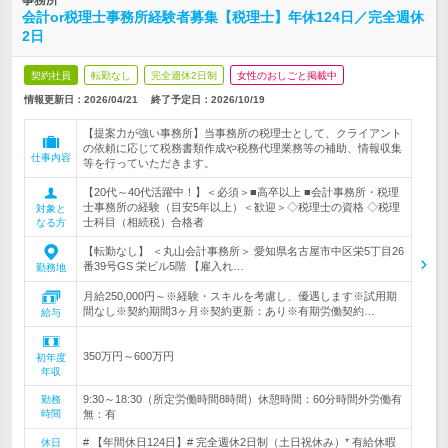
事務所
会計or税理士事務所経験者募集【税理士】年休124日／完全週休
2日
契約社員
転勤なし
完全週休2日制
女性のおしごと掲載中
情報更新日：2026/04/21
終了予定日：
2026/10/19
【提案力が強い事務所】当事務所の税理士として、クライアント
の依頼に応じて税務書類作成や税務代理業務等の補助、情報収集
仕事内容
等を行っていただきます。
【20代～40代活躍中！】＜必須＞■高卒以上 ■会計事務所・税理
士事務所の経験（目安5年以上）＜歓迎＞◇税理士の資格 ◇税理
対象と
士科目（相続税）合格者
なる方
【転勤なし】 ＜丸山会計事務所＞ 愛知県名古屋市中区栄5丁目26
番39号GS 栄ビル5階 【雇入れ…
勤務地
月給250,000円～※経験・スキルを考慮し、優遇します※試用期
間なし※契約期間3ヶ月※契約更新：あり※有期労働契約…
給与
350万円～600万円
初年度
年収
9:30～18:30（所定労働時間8時間）休憩時間：60分時間外労働有
勤務
時間
無：有
# 【年間休日124日】# 完全週休2日制（土日祝休み）* 有給休暇
休日