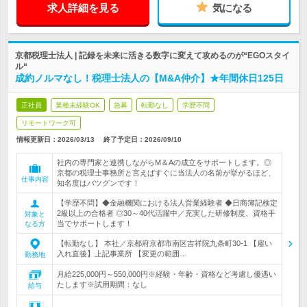
求人詳細を見る
気になる
京都税理士法人 | 記録を未来に活きる数字に変えて攻めるのが“EGOスタイ
ル“
成約ノルマなし！税理士法人の【M&A仲介】★年間休日125日
正社員
業種未経験OK
急募
転勤なし
学歴不問
リモートワーク可
情報更新日：2026/03/13
終了予定日：
2026/09/10
社内の専門家と連携しながらM＆Aの成立をサポートします。◎
京都の税理士事務所と言えばすぐに当法人の名前が挙がるほど、
仕事内容
知名度はバツグンです！
【学歴不問】◆金融機関における法人営業経験者 ◆日商簿記検定
2級以上の合格者 ◎30～40代活躍中／充実した研修制度、資格手
対象と
当でサポートします！
なる方
【転勤なし】 本社／京都府京都市南区吉祥院九条町30-1 【雇い
入れ直後】上記事業所 【変更の範囲…
勤務地
月給225,000円～550,000円※経験・年齢・資格など考慮し優遇い
たします※試用期間：なし
給与