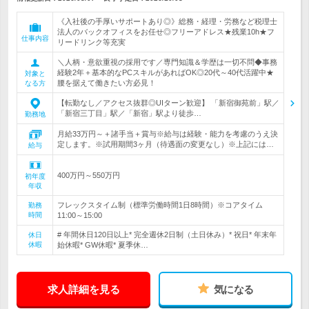
《入社後の手厚いサポートあり◎》総務・経理・労務など税理士
法人のバックオフィスをお任せ◎フリーアドレス★残業10h★フ
仕事内容
リードリンク等充実
＼人柄・意欲重視の採用です／専門知識＆学歴は一切不問◆事務
経験2年＋基本的なPCスキルがあればOK◎20代～40代活躍中★
対象と
腰を据えて働きたい方必見！
なる方
【転勤なし／アクセス抜群◎UIターン歓迎】 「新宿御苑前」駅／
「新宿三丁目」駅／「新宿」駅より徒歩…
勤務地
月給33万円～＋諸手当＋賞与※給与は経験・能力を考慮のうえ決
定します。※試用期間3ヶ月（待遇面の変更なし）※上記には…
給与
400万円～550万円
初年度
年収
フレックスタイム制（標準労働時間1日8時間）※コアタイム
勤務
時間
11:00～15:00
# 年間休日120日以上* 完全週休2日制（土日休み）* 祝日* 年末年
休日
休暇
始休暇* GW休暇* 夏季休…
求人詳細を見る
気になる