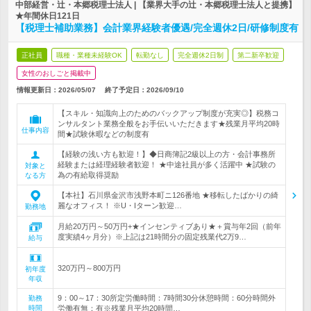
中部経営・辻・本郷税理士法人 | 【業界大手の辻・本郷税理士法人と提携】
★年間休日121日
【税理士補助業務】会計業界経験者優遇/完全週休2日/研修制度有
正社員
職種・業種未経験OK
転勤なし
完全週休2日制
第二新卒歓迎
女性のおしごと掲載中
情報更新日：2026/05/07
終了予定日：
2026/09/10
【スキル・知識向上のためのバックアップ制度が充実◎】税務コ
ンサルタント業務全般をお手伝いいただきます★残業月平均20時
仕事内容
間★試験休暇などの制度有
【経験の浅い方も歓迎！】◆日商簿記2級以上の方・会計事務所
経験または経理経験者歓迎！ ★中途社員が多く活躍中 ★試験の
対象と
為の有給取得奨励
なる方
【本社】石川県金沢市浅野本町ニ126番地 ★移転したばかりの綺
麗なオフィス！ ※U・Iターン歓迎…
勤務地
月給20万円～50万円+★インセンティブあり★＋賞与年2回（前年
度実績4ヶ月分）※上記は21時間分の固定残業代2万9…
給与
320万円～800万円
初年度
年収
9：00～17：30所定労働時間：7時間30分休憩時間：60分時間外
勤務
時間
労働有無：有※残業月平均20時間…