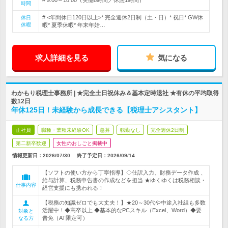
時間
# <年間休日120日以上>* 完全週休2日制（土・日）* 祝日* GW休
休日
休暇
暇* 夏季休暇* 年末年始…
求人詳細を見る
気になる
わかもり税理士事務所 | ★完全土日祝休み＆基本定時退社 ★有休の平均取得
数12日
年休125日！未経験から成長できる【税理士アシスタント】
正社員
職種・業種未経験OK
急募
転勤なし
完全週休2日制
第二新卒歓迎
女性のおしごと掲載中
情報更新日：2026/07/30
終了予定日：
2026/09/14
【ソフトの使い方から丁寧指導】◇仕訳入力、財務データ作成 、
給与計算、税務申告書の作成などを担当 ★ゆくゆくは税務相談・
仕事内容
経営支援にも携われる！
【税務の知識ゼロでも大丈夫！】★20～30代や中途入社組も多数
活躍中！◆高卒以上 ◆基本的なPCスキル（Excel、Word）◆要
対象と
普免（AT限定可）
なる方