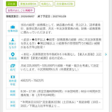
正社員
業種未経験OK
転勤なし
完全週休2日制
女性のおしごと掲載中
情報更新日：2026/08/07
終了予定日：
2027/01/28
当社の経理・総務職として、納品書の作成、売上計上、請求書発
行、振替伝票の起票、月次・年次決算業務の他、財務・総務業務
仕事内容
に携わっていただきます。
＜必須＞◆高卒以上 ◆経理・財務業務の経験（特に月次決算業務
を担える方）◆簿記2級以上 ☆総務等の管理部門での幅広い経験
対象と
がある方等は歓迎！
なる方
＜本社＞ 兵庫県西宮市中島町8-5 ※転勤なし 【雇入れ直後】上記
事業所 【変更の範囲】会社の定め…
勤務地
月給 225,000円～535,000円※経験・年齢・能力を考慮して決定
いたします。※試用期間6カ月（待遇変更なし）
給与
400万円～750万円
初年度
年収
8:30～17:30（所定労働時間8時間）※休憩時間：60分※時間外労
勤務
時間
働有無：有（月平均10時間）
* 年間休日115日* 完全週休2日制（土日休み）* 有給休暇（10日～
休日
休暇
20日／下限は入社半年後より…