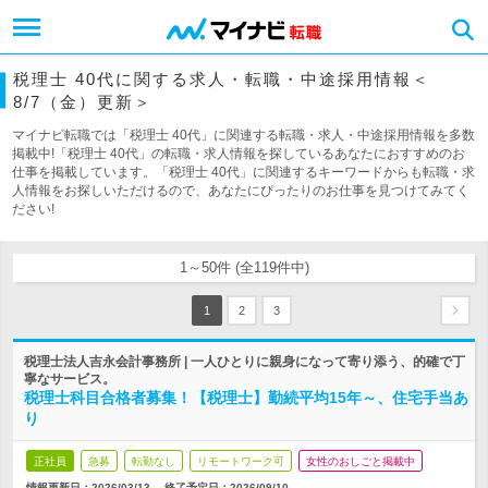
税理士 40代に関する求人・転職・中途採用情報＜
8/7（金）更新＞
マイナビ転職では「税理士 40代」に関連する転職・求人・中途採用情報を多数
掲載中!「税理士 40代」の転職・求人情報を探しているあなたにおすすめのお
仕事を掲載しています。「税理士 40代」に関連するキーワードからも転職・求
人情報をお探しいただけるので、あなたにぴったりのお仕事を見つけてみてく
ださい!
1～50件 (全119件中)
1
2
3
税理士法人吉永会計事務所 | 一人ひとりに親身になって寄り添う、的確で丁
寧なサービス。
税理士科目合格者募集！【税理士】勤続平均15年～、住宅手当あ
り
正社員
急募
転勤なし
リモートワーク可
女性のおしごと掲載中
情報更新日：2026/03/13
終了予定日：
2026/09/10