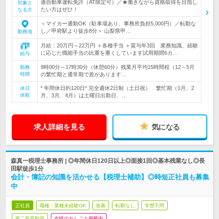
通自動車運転免許（AT限定可）／★働きながら資格取得を目指し
対象と
たい方はぜひ！
なる方
＜マイカー通勤OK（駐車場あり、事務所負担5,000円）／転勤な
し／甲府駅より徒歩8分＞ 山梨県甲…
勤務地
月給：20万円～22万円 ＋各種手当 ＋賞与年3回 業務知識、経験
に応じた職能手当の比重を重くしています試用期間6カ…
給与
9時00分～17時30分（休憩60分）残業月平均15時間程（12～5月
勤務
時間
の繁忙期と通常期で差があります…
* 年間休日約120日* 完全週休2日制（土日祝） 繁忙期（1月、2
休日
休暇
月、3月、4月）は土曜日出勤日、…
求人詳細を見る
気になる
森真一税理士事務所 | ◎年間休日120日以上◎面接1回◎基本残業なし◎長
田駅徒歩1分
会計・簿記の知識を活かせる【税理士補助】◎時短正社員も募集
中
正社員
職種・業種未経験OK
急募
転勤なし
学歴不問
第二新卒歓迎
女性のおしごと掲載中