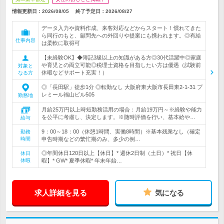
情報更新日：2026/08/05
終了予定日：
2026/08/27
データ入力や資料作成、来客対応などからスタート！慣れてきた
ら同行のもと、顧問先への外回りや提案にも携われます。◎有給
仕事内容
は柔軟に取得可
【未経験OK】◆簿記3級以上の知識がある方◎30代活躍中◎家庭
や育児との両立可能◎税理士資格を目指したい方は優遇（試験前
対象と
休暇などサポート充実！）
なる方
◎「長田駅」徒歩1分 ◎転勤なし 大阪府東大阪市長田東2-1-31 プ
レミール福山ビル505
勤務地
月給25万円以上時短勤務活用の場合：月給19万円～※経験や能力
を公平に考慮し、決定します。※随時評価を行い、基本給や…
給与
9：00～18：00（休憩1時間、実働8時間）※基本残業なし（確定
勤務
時間
申告時期などの繁忙期のみ、多少の例…
◎年間休日120日以上【休日】* 週休2日制（土日）* 祝日【休
休日
休暇
暇】* GW* 夏季休暇* 年末年始…
求人詳細を見る
気になる