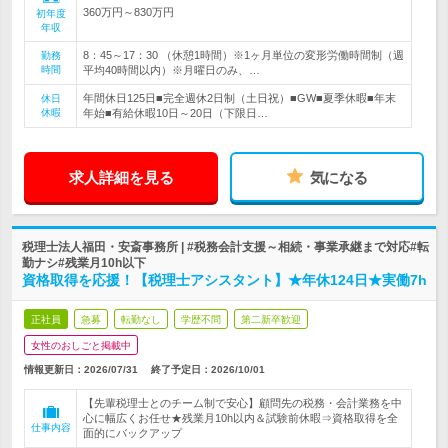
360万円～830万円
初年度
年収
8：45～17：30 （休憩1時間）※1ヶ月単位の変形労働時間制（週
勤務
時間
平均40時間以内）※月曜日のみ、…
年間休日125日■完全週休2日制（土日祝）■GW■夏季休暇■年末
休日
休暇
年始■有給休暇10日～20日（下限日…
求人詳細を見る
気になる
税理士法人福田・安斎事務所 | #税務会計支援～相続・事業承継まで対応#転
勤ナシ#残業月10h以下
資格取得を応援！【税理士アシスタント】★年休124日★実働7h
正社員
急募
転勤なし
学歴不問
第二新卒歓迎
女性のおしごと掲載中
情報更新日：2026/07/31
終了予定日：
2026/10/01
【先輩税理士とのチーム制で安心】顧問先の税務・会計業務を中
心に幅広くお任せ★残業月10h以内＆試験前休暇⇒資格取得を全
仕事内容
面的にバックアップ