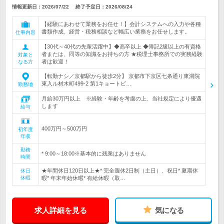
情報更新日：2026/07/22
終了予定日：
2026/08/24
【経験にあわせて業務をお任せ！】会計システムへの入力や各種
書類作成、経営・税務相談など幅広い業務をお任せします。
仕事内容
【30代～40代の先輩活躍中】◆高卒以上 ◆簿記2級以上の有資格
者または、同等の知識をお持ちの方 ★税理士事務所での実務経験
対象と
者は歓迎！
なる方
【転勤ナシ／京都駅から徒歩2分】 京都市下京区七条通り東洞院
東入ル材木町499-2 第1キョートビ…
勤務地
月給30万円以上 ※経験・年齢を考慮の上、当社規定により優遇
します
給与
400万円～500万円
初年度
年収
勤務
* 9:00～18:00※基本的に残業はありません
時間
★年間休日120日以上★* 完全週休2日制（土日）、祝日* 夏期休
休日
休暇
暇* 年末年始休暇* 有給休暇（取…
求人詳細を見る
気になる