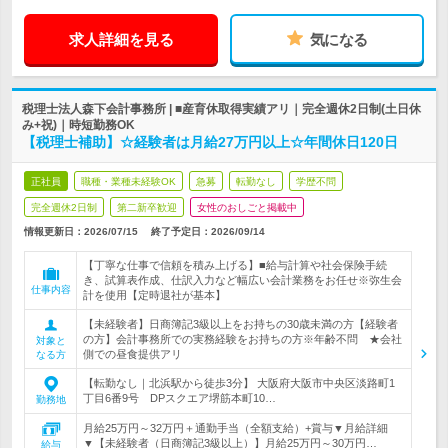
求人詳細を見る
気になる
税理士法人森下会計事務所 | ■産育休取得実績アリ｜完全週休2日制(土日休
み+祝)｜時短勤務OK
【税理士補助】☆経験者は月給27万円以上☆年間休日120日
正社員
職種・業種未経験OK
急募
転勤なし
学歴不問
完全週休2日制
第二新卒歓迎
女性のおしごと掲載中
情報更新日：2026/07/15
終了予定日：
2026/09/14
【丁寧な仕事で信頼を積み上げる】■給与計算や社会保険手続
き、試算表作成、仕訳入力など幅広い会計業務をお任せ※弥生会
仕事内容
計を使用【定時退社が基本】
【未経験者】日商簿記3級以上をお持ちの30歳未満の方【経験者
の方】会計事務所での実務経験をお持ちの方※年齢不問 ★会社
対象と
側での昼食提供アリ
なる方
【転勤なし｜北浜駅から徒歩3分】 大阪府大阪市中央区淡路町1
丁目6番9号 DPスクエア堺筋本町10…
勤務地
月給25万円～32万円＋通勤手当（全額支給）+賞与▼月給詳細
▼【未経験者（日商簿記3級以上）】月給25万円～30万円…
給与