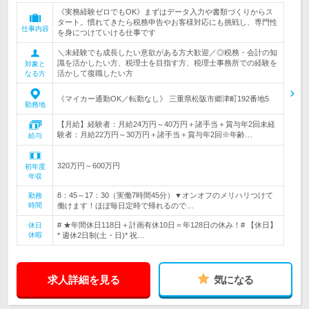
《実務経験ゼロでもOK》まずはデータ入力や書類づくりからス
タート。慣れてきたら税務申告やお客様対応にも挑戦し、専門性
仕事内容
を身につけていける仕事です
＼未経験でも成長したい意欲がある方大歓迎／◎税務・会計の知
識を活かしたい方、税理士を目指す方、税理士事務所での経験を
対象と
活かして復職したい方
なる方
《マイカー通勤OK／転勤なし》 三重県松阪市郷津町192番地5
勤務地
【月給】経験者：月給24万円～40万円＋諸手当＋賞与年2回未経
験者：月給22万円～30万円＋諸手当＋賞与年2回※年齢…
給与
320万円～600万円
初年度
年収
8：45～17：30（実働7時間45分）▼オンオフのメリハリつけて
勤務
時間
働けます！ほぼ毎日定時で帰れるので…
# ★年間休日118日＋計画有休10日＝年128日の休み！# 【休日】
休日
休暇
* 週休2日制(土・日)* 祝…
求人詳細を見る
気になる