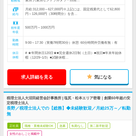
重洲 八重洲セントラルタワー12階…
勤務地
月給:312,000～627,000円※上記には、固定残業代として62,800
円～126,000円（30時間分）を含…
給与
500万円～1000万円
初年度
年収
勤務
9:00～17:30（実働7時間30分）休憩: 60分時間外労働有無：有
時間
# ★年間休日120日★■完全週休2日制（土日）■祝日■年末年始休
休日
休暇
暇（12/29~1/3）■試験休暇…
求人詳細を見る
気になる
税理士法人大沼田経営会計事務所 | 塩尻・松本エリア密着｜創業60年超の安
定税理士法人
長野／税理士法人での【総務】◆未経験歓迎／月給25万～／転勤
無
正社員
職種・業種未経験OK
急募
転勤なし
第二新卒歓迎
女性のおしごと掲載中