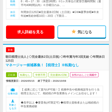
8：45～17：30 （休憩1時間）※1ヶ月単位の変形労働時間制（週
勤務
時間
平均40時間以内）※月曜日のみ、…
年間休日125日■完全週休2日制（土日祝）■GW■夏季休暇■年末
休日
休暇
年始■有給休暇10日～20日（下限日…
求人詳細を見る
気になる
新着
朝日税理士法人 | ◇完全週休2日(土日祝) ◇昨年賞与年3回支給 ◇年間休日
125日
マネージャー候補募集！【税理士】※転勤なし
正社員
転勤なし
学歴不問
完全週休2日制
女性のおしごと掲載中
情報更新日：2026/05/15
終了予定日：
2026/10/08
【 成果に応じて賞与UP可能！】税務申告や税務相談等を行う当
税理士法人にて、相続税の申告業務をメインにお任せします！
仕事内容
◆高卒以上 ◆要普免(AT限定可) ◆税理士資格者または相続税の
対象と
申告業務経験
なる方