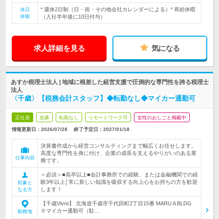
* 週休2日制（日・祝・その他会社カレンダーによる）* 有給休暇
休日
休暇
（入社半年後に10日付与）
求人詳細を見る
気になる
あすか税理士法人 | 地域に根差した経営支援で圧倒的な専門性を誇る税理士
法人
〈千歳〉【税務会計スタッフ】◆転勤なし◆マイカー通勤可
正社員
急募
転勤なし
リモートワーク可
女性のおしごと掲載中
情報更新日：2026/07/28
終了予定日：
2027/01/18
決算書作成から経営コンサルティングまで幅広くお任せします。
高度な専門性を身に付け、企業の成長を支えるやりがいのある業
仕事内容
務です。
＜必須＞■高卒以上■会計事務所での経験、または金融機関での経
験3年以上│常に新しい知識を吸収する向上心をお持ちの方を歓迎
対象と
します！
なる方
【千歳Vivre】 北海道千歳市千代田町2丁目15番 MARU A BLDG
※マイカー通勤可（駐…
勤務地