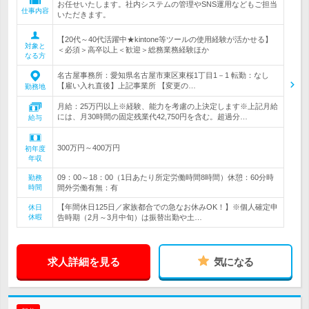
お任せいたします。社内システムの管理やSNS運用などもご担当
仕事内容
いただきます。
【20代～40代活躍中★kintone等ツールの使用経験が活かせる】
対象と
＜必須＞高卒以上＜歓迎＞総務業務経験ほか
なる方
名古屋事務所：愛知県名古屋市東区東桜1丁目1－1 転勤：なし
【雇い入れ直後】上記事業所 【変更の…
勤務地
月給：25万円以上※経験、能力を考慮の上決定します※上記月給
には、月30時間の固定残業代42,750円を含む。超過分…
給与
300万円～400万円
初年度
年収
09：00～18：00（1日あたり所定労働時間8時間）休憩：60分時
勤務
時間
間外労働有無：有
【年間休日125日／家族都合での急なお休みOK！】※個人確定申
休日
休暇
告時期（2月～3月中旬）は振替出勤や土…
求人詳細を見る
気になる