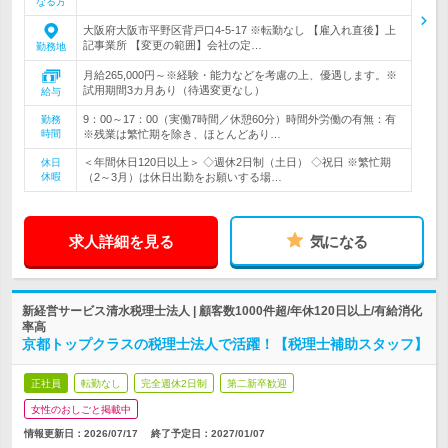
なる方
大阪府大阪市平野区背戸口4-5-17 ※転勤なし 【雇入れ直後】上
記事業所 【変更の範囲】会社の定…
勤務地
月給265,000円～※経験・能力などを考慮の上、優遇します。※
試用期間3カ月あり（待遇変更なし）
給与
9：00～17：00（実働7時間／休憩60分）時間外労働の有無：有
勤務
時間
※残業は繁忙期を除き、ほとんどあり…
＜年間休日120日以上＞ ◇週休2日制（土日） ◇祝日 ※繁忙期
休日
休暇
（2～3月）は休日出勤をお願いする場…
求人詳細を見る
気になる
新経営サービス清水税理士法人 | 顧客数1000件超/年休120日以上/有給消化
率高
京都トップクラスの税理士法人で活躍！【税理士補助スタッフ】
正社員
転勤なし
完全週休2日制
第二新卒歓迎
女性のおしごと掲載中
情報更新日：2026/07/17
終了予定日：
2027/01/07