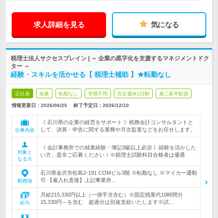
求人詳細を見る
気になる
税理士法人サクセスブレイン | ～ 企業の黒字化を支援するマネジメントドク
ター ～
経験・スキルを活かせる【 税理士補助 】★転勤なし
正社員
急募
転勤なし
学歴不問
完全週休2日制
第二新卒歓迎
情報更新日：2026/06/25
終了予定日：
2026/12/10
《 石川県の企業の経営をサポート 》税務会計コンサルタントと
して、決算・申告に関する業務や月次監査などをお任せします。
仕事内容
《 会計事務所での就業経験・簿記3級以上必須 》経験を活かした
対象と
い方、是非ご応募ください！※税理士試験科目合格者は優遇
なる方
石川県金沢市松島2-191 COMビル3階 ※転勤なし ※マイカー通勤
可 【雇入れ直後】上記事業所…
勤務地
月給215,330円以上（一律手当含む）※固定残業代10時間分
15,330円～を含む 超過分は別途支給いたします※試…
給与