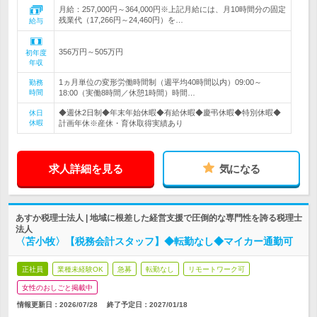
月給：257,000円～364,000円※上記月給には、月10時間分の固定
残業代（17,266円～24,460円）を…
給与
356万円～505万円
初年度
年収
1ヵ月単位の変形労働時間制（週平均40時間以内）09:00～
勤務
時間
18:00（実働8時間／休憩1時間）時間…
◆週休2日制◆年末年始休暇◆有給休暇◆慶弔休暇◆特別休暇◆
休日
休暇
計画年休※産休・育休取得実績あり
求人詳細を見る
気になる
あすか税理士法人 | 地域に根差した経営支援で圧倒的な専門性を誇る税理士
法人
〈苫小牧〉【税務会計スタッフ】◆転勤なし◆マイカー通勤可
正社員
業種未経験OK
急募
転勤なし
リモートワーク可
女性のおしごと掲載中
情報更新日：2026/07/28
終了予定日：
2027/01/18