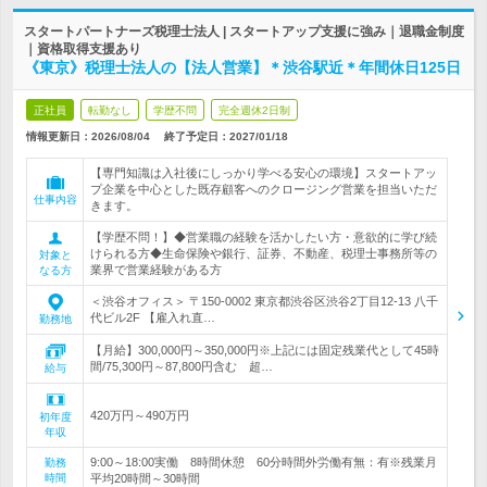
スタートパートナーズ税理士法人 | スタートアップ支援に強み｜退職金制度
｜資格取得支援あり
《東京》税理士法人の【法人営業】＊渋谷駅近＊年間休日125日
正社員
転勤なし
学歴不問
完全週休2日制
情報更新日：2026/08/04
終了予定日：
2027/01/18
【専門知識は入社後にしっかり学べる安心の環境】スタートアッ
プ企業を中心とした既存顧客へのクロージング営業を担当いただ
仕事内容
きます。
【学歴不問！】◆営業職の経験を活かしたい方・意欲的に学び続
けられる方◆生命保険や銀行、証券、不動産、税理士事務所等の
対象と
業界で営業経験がある方
なる方
＜渋谷オフィス＞ 〒150-0002 東京都渋谷区渋谷2丁目12-13 八千
代ビル2F 【雇入れ直…
勤務地
【月給】300,000円～350,000円※上記には固定残業代として45時
間/75,300円～87,800円含む 超…
給与
420万円～490万円
初年度
年収
9:00～18:00実働 8時間休憩 60分時間外労働有無：有※残業月
勤務
時間
平均20時間～30時間