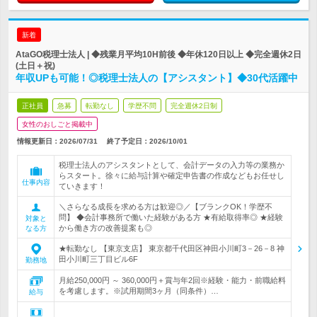
新着
AtaGO税理士法人 | ◆残業月平均10H前後 ◆年休120日以上 ◆完全週休2日
(土日＋祝)
年収UPも可能！◎税理士法人の【アシスタント】◆30代活躍中
正社員
急募
転勤なし
学歴不問
完全週休2日制
女性のおしごと掲載中
情報更新日：2026/07/31
終了予定日：
2026/10/01
税理士法人のアシスタントとして、会計データの入力等の業務か
らスタート。徐々に給与計算や確定申告書の作成などもお任せし
仕事内容
ていきます！
＼さらなる成長を求める方は歓迎◎／【ブランクOK！学歴不
問】 ◆会計事務所で働いた経験がある方 ★有給取得率◎ ★経験
対象と
から働き方の改善提案も◎
なる方
★転勤なし 【東京支店】 東京都千代田区神田小川町3－26－8 神
田小川町三丁目ビル6F
勤務地
月給250,000円 ～ 360,000円＋賞与年2回※経験・能力・前職給料
を考慮します。※試用期間3ヶ月（同条件）…
給与