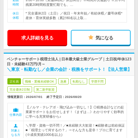
9:00～18:00（実働8時間／休憩60分）※時間外労働あり ※月平均
勤務
時間
残業20時間程度繁忙期でも、…
* 完全週休2日（土日）／祝日・年末年始／有給休暇／慶弔休暇*
休日
休暇
産休・育休実績多数（累計80名以上取…
求人詳細を見る
気になる
ベンチャーサポート税理士法人 | 日本最大級士業グループ｜土日祝/年休123
日・未経験43万円/月～
＼東京・転勤なし／企業の会計・税務をサポート！【法人営業】
正社員
職種・業種未経験OK
急募
転勤なし
学歴不問
完全週休2日制
第二新卒歓迎
情報更新日：2026/07/01
終了予定日：
2026/08/20
【ノルマ・テレアポ・飛び込み一切なし！】◎税務会計などの起
業家サポートをお任せします！《まずは…》わかりやすく効率的
仕事内容
に学べる充実研修から♪
＼学歴・資格一切不問！／■未経験大大歓迎！■経験者は前給保証
■「税理士って何するの？」⇒そんな方も是非！プロに育てます
対象と
(※成長実績1000名以上)
なる方