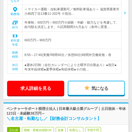
なる方
＜マイカー通勤・自転車通勤可／無料駐車場あり＞ 滋賀県栗東市
小柿四丁目13番11-202号 ※宿泊…
勤務地
年俸制：600万円～900万円※経験・年齢・能力などを考慮して、
給与額を決定します。※試用期間3カ月あり（条件に変更…
給与
600万円～900万円
初年度
年収
勤務
8:55～17:40(実働7時間45分／休憩60分)時間外労働有無：有
時間
●週休2日制（会社カレンダーにより土曜半日出勤あり）●祝日●
休日
休暇
年末年始休暇●夏季休暇●有給休暇●その他…
求人詳細を見る
気になる
ベンチャーサポート税理士法人 | 日本最大級士業グループ｜土日祝休・年休
123日・未経験38万円～
＼名古屋・転勤なし／【財務会計コンサルタント】
正社員
職種・業種未経験OK
急募
転勤なし
学歴不問