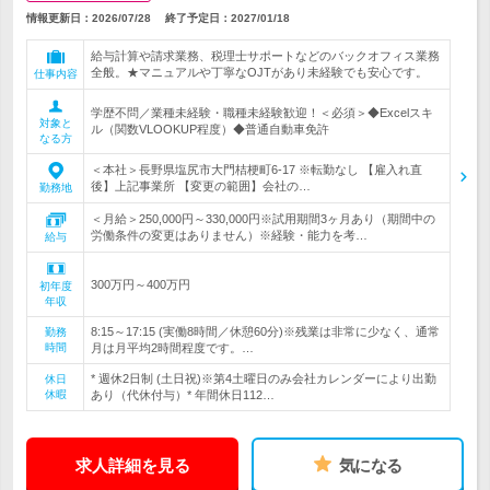
情報更新日：2026/07/28
終了予定日：
2027/01/18
給与計算や請求業務、税理士サポートなどのバックオフィス業務
全般。★マニュアルや丁寧なOJTがあり未経験でも安心です。
仕事内容
学歴不問／業種未経験・職種未経験歓迎！＜必須＞◆Excelスキ
対象と
ル（関数VLOOKUP程度）◆普通自動車免許
なる方
＜本社＞長野県塩尻市大門桔梗町6-17 ※転勤なし 【雇入れ直
後】上記事業所 【変更の範囲】会社の…
勤務地
＜月給＞250,000円～330,000円※試用期間3ヶ月あり（期間中の
労働条件の変更はありません）※経験・能力を考…
給与
300万円～400万円
初年度
年収
8:15～17:15 (実働8時間／休憩60分)※残業は非常に少なく、通常
勤務
時間
月は月平均2時間程度です。…
* 週休2日制 (土日祝)※第4土曜日のみ会社カレンダーにより出勤
休日
休暇
あり（代休付与）* 年間休日112…
求人詳細を見る
気になる