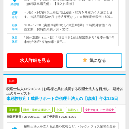
（無料駐車場完備） 【雇入れ直後】…
勤務地
＜月給＞24万円以上※給与は経験・能力を考慮のうえ決定しま
す。※試用期間3か月（待遇変更なし）☆初年度年収例：600…
給与
9:00～17:30（実働7時間30分／休憩1時間）※時間外労働：有・
勤務
時間
通常期：10時間未満／月・繁忙…
* 週休2日制（土・日）* 祝日※月1回土曜出勤あり* 夏季休暇* 年
休日
休暇
末年始休暇* 有給休暇* 慶弔…
求人詳細を見る
気になる
新着
税理士法人ロジエンス | お客様と共に成長する税理士法人を目指し、期待以
上のサービスを
未経験歓迎！成長サポート◎税理士法人の【総務】年休125日
正社員
職種・業種未経験OK
急募
転勤なし
女性のおしごと掲載中
情報更新日：2026/06/11
終了予定日：
2026/11/30
税理士法人を支える総務や広報など、バックオフィス業務全般を