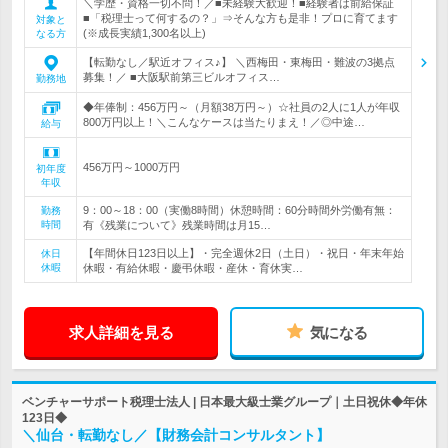
＼学歴・資格一切不問！／■未経験大歓迎！■経験者は前給保証
■「税理士って何するの？」⇒そんな方も是非！プロに育てます
対象と
(※成長実績1,300名以上)
なる方
【転勤なし／駅近オフィス♪】 ＼西梅田・東梅田・難波の3拠点
募集！／ ■大阪駅前第三ビルオフィス…
勤務地
◆年俸制：456万円～（月額38万円～）☆社員の2人に1人が年収
800万円以上！＼こんなケースは当たりまえ！／◎中途…
給与
456万円～1000万円
初年度
年収
9：00～18：00（実働8時間）休憩時間：60分時間外労働有無：
勤務
時間
有《残業について》残業時間は月15…
【年間休日123日以上】・完全週休2日（土日）・祝日・年末年始
休日
休暇
休暇・有給休暇・慶弔休暇・産休・育休実…
求人詳細を見る
気になる
ベンチャーサポート税理士法人 | 日本最大級士業グループ｜土日祝休◆年休
123日◆
＼仙台・転勤なし／【財務会計コンサルタント】