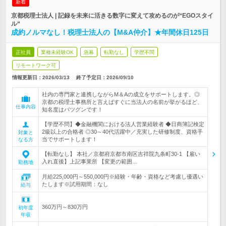
新着
京都税理士法人 | 記録を未来に活きる数字に変えて攻めるのが“EGOスタイ
ル“
成約ノルマなし！税理士法人の【M&A仲介】★年間休日125日
正社員
業種未経験OK
急募
転勤なし
学歴不問
リモートワーク可
情報更新日：2026/03/13
終了予定日：
2026/09/10
社内の専門家と連携しながらM＆Aの成立をサポートします。◎
京都の税理士事務所と言えばすぐに当法人の名前が挙がるほど、
仕事内容
知名度はバツグンです！
【学歴不問】◆金融機関における法人営業経験者 ◆日商簿記検定
2級以上の合格者 ◎30～40代活躍中／充実した研修制度、資格手
対象と
当でサポートします！
なる方
【転勤なし】 本社／京都府京都市南区吉祥院九条町30-1 【雇い
入れ直後】上記事業所 【変更の範囲…
勤務地
月給225,000円～550,000円※経験・年齢・資格など考慮し優遇い
たします※試用期間：なし
給与
360万円～830万円
初年度
年収