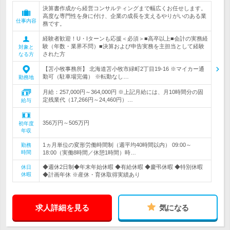
決算書作成から経営コンサルティングまで幅広くお任せします。
高度な専門性を身に付け、企業の成長を支えるやりがいのある業
仕事内容
務です。
経験者歓迎！U・Iターンも応援＜必須＞■高卒以上■会計の実務経
験（年数・業界不問）■決算および申告実務を主担当として経験
対象と
された方
なる方
【苫小牧事務所】 北海道苫小牧市緑町2丁目19-16 ※マイカー通
勤可（駐車場完備） ※転勤なし…
勤務地
月給：257,000円～364,000円 ※上記月給には、月10時間分の固
定残業代（17,266円～24,460円）…
給与
356万円～505万円
初年度
年収
1ヵ月単位の変形労働時間制（週平均40時間以内） 09:00～
勤務
時間
18:00（実働8時間／休憩1時間）時…
◆週休2日制◆年末年始休暇 ◆有給休暇 ◆慶弔休暇 ◆特別休暇
休日
休暇
◆計画年休 ※産休・育休取得実績あり
求人詳細を見る
気になる