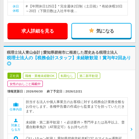
# 【年間休日125日】* 完全週休2日制（土日祝）* 有給休暇10日
休日
休暇
～20日（下限日数は入社半年後…
求人詳細を見る
気になる
税理士法人青山会計 | 愛知県碧南市に根差した歴史ある税理士法人
税理士法人の【税務会計スタッフ】未経験歓迎！賞与年2回あり
◎
正社員
職種・業種未経験OK
転勤なし
第二新卒歓迎
女性のおしごと掲載中
情報更新日：2026/06/30
終了予定日：
2026/12/21
担当する法人や個人事業主のお客様に対する税務会計業務全般を
お任せします。各種申告書の作成から監査までを担っていただき
仕事内容
ます。
未経験・第二新卒歓迎！＜必須要件＞専門卒または高卒以上、普
対象と
通自動車免許（AT限定可）をお持ちの方
なる方
◎U・Iターン歓迎！ 愛知県碧南市松本町137 ※マイカー通勤可