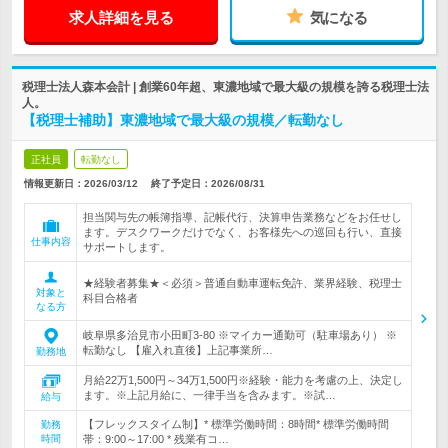
求人詳細を見る
気になる
税理士法人森本会計 | 創業60年超、東濃地域で最大級の規模を誇る税理士法
人。
【税理士補助】東濃地域で最大級の規模／転勤なし
正社員
転勤なし
情報更新日：2026/03/12
終了予定日：
2026/08/31
担当関与先の帳簿指導、記帳代行、決算申告業務などをお任せし
ます。デスクワークだけでなく、お客様先への巡回も行い、直接
仕事内容
サポートします。
★経験者募集★＜必須＞普通自動車運転免許、業界経験、税理士
対象と
科目合格者
なる方
岐阜県多治見市小田町3-80 ※マイカー通勤可（駐車場あり） ※
転勤なし 【雇入れ直後】上記事業所…
勤務地
月給22万1,500円～34万1,500円※経験・能力を考慮の上、決定し
ます。※上記月給に、一律手当を含みます。※試…
給与
【フレックスタイム制】* 標準労働時間：8時間* 標準労働時間
勤務
時間
帯：9:00～17:00 * 残業有コ…