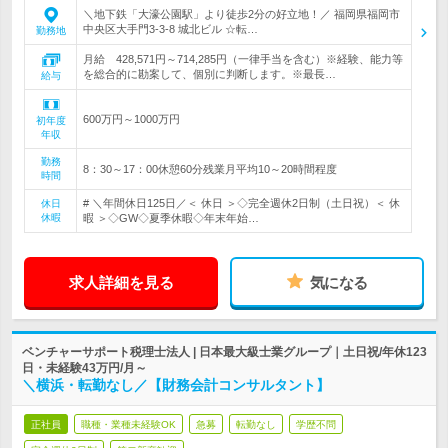
＼地下鉄「大濠公園駅」より徒歩2分の好立地！／ 福岡県福岡市
中央区大手門3-3-8 城北ビル ☆転…
勤務地
月給 428,571円～714,285円（一律手当を含む）※経験、能力等
を総合的に勘案して、個別に判断します。※最長…
給与
600万円～1000万円
初年度
年収
勤務
8：30～17：00休憩60分残業月平均10～20時間程度
時間
# ＼年間休日125日／＜ 休日 ＞◇完全週休2日制（土日祝）＜ 休
休日
休暇
暇 ＞◇GW◇夏季休暇◇年末年始…
求人詳細を見る
気になる
ベンチャーサポート税理士法人 | 日本最大級士業グループ｜土日祝/年休123
日・未経験43万円/月～
＼横浜・転勤なし／【財務会計コンサルタント】
正社員
職種・業種未経験OK
急募
転勤なし
学歴不問