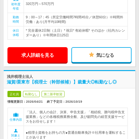
320万円～570万円
初年度
年収
9：00～17：45（所定労働時間7時間45分／休憩60分）※時間外
勤務
時間
労働：あり(月平均10時間)
* 完全週休2日制（土日）* 祝日* 有給休暇* そのほか（社内カレン
休日
休暇
ダーあり）※年間休日125日
求人詳細を見る
気になる
浅井税理士法人
滋賀/栗東市【税理士（幹部候補）】裁量大◎転勤なし◎
正社員
転勤なし
第二新卒歓迎
情報更新日：2026/04/21
終了予定日：
2026/10/19
「法人、個人の会計、決算、申告支援」「相続税、贈与税申告支
援業務」などの各種税務業務全般、及び顧問先の経営支援サービ
仕事内容
スをお任せします！
●税理士資格をお持ちの方●普通自動車免許※社用車を運転するこ
対象と
とがあります