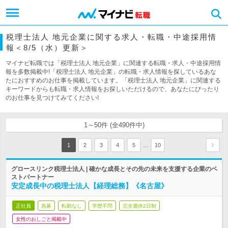
税理士法人 地元企業に関する求人・転職・中途採用情
報＜8/5（水）更新＞
マイナビ転職では「税理士法人 地元企業」に関連する転職・求人・中途採用情
報を多数掲載中!「税理士法人 地元企業」の転職・求人情報を探しているあな
たにおすすめのお仕事を掲載しています。「税理士法人 地元企業」に関連する
キーワードからも転職・求人情報をお探しいただけるので、あなたにぴったり
のお仕事を見つけてみてください!
1～50件 (全490件中)
…
1
2
3
4
5
10
グロースリンク税理士法人 | 確かな成長とその先の未来を支援する企業のベ
ストパートナー
安定成長中の税理士法人【経理総務】《名古屋》
正社員
急募
転勤なし
学歴不問
完全週休2日制
女性のおしごと掲載中