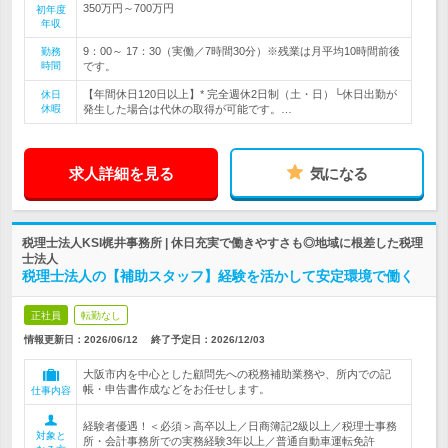
350万円～700万円
初年度
年収
9：00～ 17：30（実働／7時間30分）※残業は月平均10時間前後
勤務
時間
です。
【年間休日120日以上】* 完全週休2日制（土・日）└休日出勤が
休日
休暇
発生した場合は代休の取得が可能です。…
求人詳細を見る
気になる
税理士法人KSI梶井事務所 | 休日充実で働きやすさも◎地域に根差した税理
士法人
税理士法人の【補助スタッフ】経験を活かして安定環境で働く
正社員
転勤なし
情報更新日：2026/06/12
終了予定日：
2026/12/03
大阪市内を中心とした顧問先への税務補助業務や、所内での記
帳・申告書作成などをお任せします。
仕事内容
経験者優遇！＜必須＞高卒以上／日商簿記2級以上／税理士事務
対象と
所・会計事務所での実務経験3年以上／普通自動車運転免許