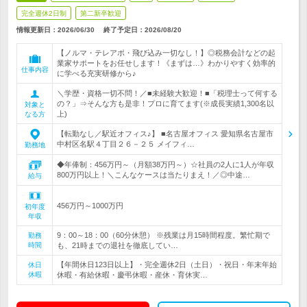
完全週休2日制
第二新卒歓迎
情報更新日：2026/06/30
終了予定日：
2026/08/20
【ノルマ・テレアポ・飛び込み一切なし！】◎税務会計などの起
業家サポートをお任せします！《まずは…》わかりやすく効率的
仕事内容
に学べる充実研修から♪
＼学歴・資格一切不問！／■未経験大歓迎！■「税理士って何する
の？」⇒そんな方も是非！プロに育てます(※成長実績1,300名以
対象と
上)
なる方
【転勤なし／駅近オフィス♪】 ■名古屋オフィス 愛知県名古屋市
中村区名駅４丁目２６－２５ メイフィ…
勤務地
◆年俸制：456万円～（月額38万円～）☆社員の2人に1人が年収
800万円以上！＼こんなケースは当たりまえ！／◎中途…
給与
456万円～1000万円
初年度
年収
9：00～18：00（60分休憩） ※残業は月15時間程度。繁忙期で
勤務
時間
も、21時までの退社を徹底してい…
【年間休日123日以上】・完全週休2日（土日）・祝日・年末年始
休日
休暇
休暇・有給休暇・慶弔休暇・産休・育休実…