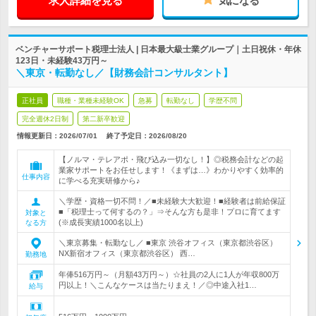
求人詳細を見る
気になる
ベンチャーサポート税理士法人 | 日本最大級士業グループ｜土日祝休・年休
123日・未経験43万円～
＼東京・転勤なし／【財務会計コンサルタント】
正社員
職種・業種未経験OK
急募
転勤なし
学歴不問
完全週休2日制
第二新卒歓迎
情報更新日：2026/07/01
終了予定日：
2026/08/20
【ノルマ・テレアポ・飛び込み一切なし！】◎税務会計などの起
業家サポートをお任せします！《まずは…》わかりやすく効率的
仕事内容
に学べる充実研修から♪
＼学歴・資格一切不問！／■未経験大大歓迎！■経験者は前給保証
■「税理士って何するの？」⇒そんな方も是非！プロに育てます
対象と
(※成長実績1000名以上)
なる方
＼東京募集・転勤なし／ ■東京 渋谷オフィス（東京都渋谷区）
NX新宿オフィス（東京都渋谷区） 西…
勤務地
年俸516万円～（月額43万円～）☆社員の2人に1人が年収800万
円以上！＼こんなケースは当たりまえ！／◎中途入社1…
給与