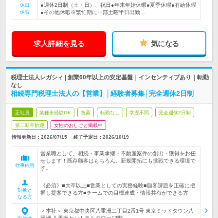
●週休2日制（土・日）、祝日●年末年始休暇●夏季休暇●有給休暇
休日
休暇
●その他休暇※繁忙期に一部土曜半日出勤…
求人詳細を見る
気になる
税理士法人レガシィ | 創業60年以上の安定基盤｜インセンティブあり｜転勤
なし
相続専門税理士法人の【営業】│経験者募集│完全週休2日制
正社員
業種未経験OK
急募
転勤なし
学歴不問
完全週休2日制
第二新卒歓迎
女性のおしごと掲載中
情報更新日：2026/07/15
終了予定日：
2026/10/19
営業職として、相続・事業承継・不動産案件の創出・獲得をお任
せします！既存顧客はもちろん、新規開拓にも挑戦できる環境で
仕事内容
す。
《必須》■大卒以上■営業としての実務経験■顧客課題を正確に把
対象と
握し提案できる方■チームでの目標達成・情報共有ができる方
なる方
＜本社＞ 東京都中央区八重洲二丁目2番1号 東京ミッドタウン八