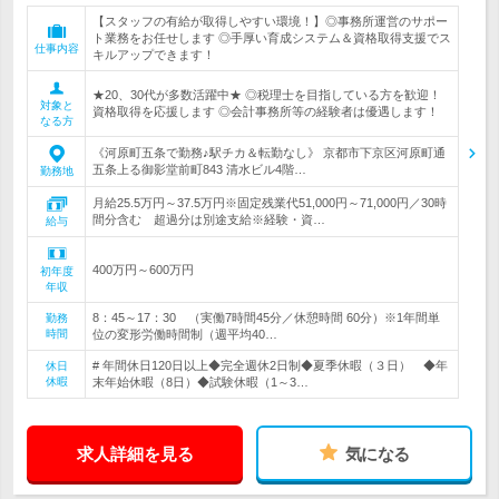
【スタッフの有給が取得しやすい環境！】◎事務所運営のサポー
ト業務をお任せします ◎手厚い育成システム＆資格取得支援でス
仕事内容
キルアップできます！
★20、30代が多数活躍中★ ◎税理士を目指している方を歓迎！
対象と
資格取得を応援します ◎会計事務所等の経験者は優遇します！
なる方
《河原町五条で勤務♪駅チカ＆転勤なし》 京都市下京区河原町通
五条上る御影堂前町843 清水ビル4階…
勤務地
月給25.5万円～37.5万円※固定残業代51,000円～71,000円／30時
間分含む 超過分は別途支給※経験・資…
給与
400万円～600万円
初年度
年収
8：45～17：30 （実働7時間45分／休憩時間 60分）※1年間単
勤務
時間
位の変形労働時間制（週平均40…
# 年間休日120日以上◆完全週休2日制◆夏季休暇（３日） ◆年
休日
休暇
末年始休暇（8日）◆試験休暇（1～3…
求人詳細を見る
気になる