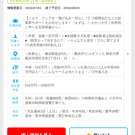
完全週休2日制
第二新卒歓迎
情報更新日：2026/07/01
終了予定日：
2026/08/20
【ノルマ・テレアポ・飛び込み一切なし！】◎税務会計などの起
業家サポートをお任せします！《まずは…》わかりやすく効率的
仕事内容
に学べる充実研修から♪
＼学歴・資格一切不問！／■未経験大大歓迎！■経験者は前給保証
■「税理士って何するの？」⇒そんな方も是非！プロに育てます
対象と
(※成長実績1000名以上)
なる方
＼転勤なし・横浜駅徒歩5分／ ・横浜STビルオフィス 神奈川県
横浜市西区北幸1丁目11－15 ・コ…
勤務地
年俸：516万円～（月額43万円～）☆社員の2人に1人が年収800
万円以上！＼こんなケースは当たりまえ！／◎中途入社…
給与
516万円～1000万円
初年度
年収
9:00～18:00（実働8時間／休憩60分）※時間外労働あり ※月平均
勤務
時間
残業20時間程度繁忙期でも、…
* 完全週休2日（土日）／祝日・年末年始／有給休暇／慶弔休暇*
休日
休暇
産休・育休実績多数（累計80名以上取…