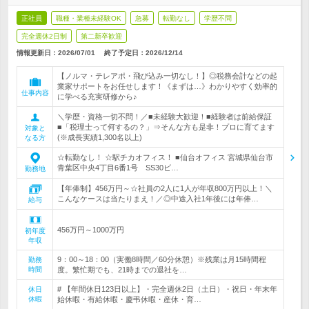
正社員
職種・業種未経験OK
急募
転勤なし
学歴不問
完全週休2日制
第二新卒歓迎
情報更新日：2026/07/01
終了予定日：
2026/12/14
【ノルマ・テレアポ・飛び込み一切なし！】◎税務会計などの起
業家サポートをお任せします！《まずは…》わかりやすく効率的
仕事内容
に学べる充実研修から♪
＼学歴・資格一切不問！／■未経験大歓迎！■経験者は前給保証
■「税理士って何するの？」⇒そんな方も是非！プロに育てます
対象と
(※成長実績1,300名以上)
なる方
☆転勤なし！ ☆駅チカオフィス！ ■仙台オフィス 宮城県仙台市
青葉区中央4丁目6番1号 SS30ビ…
勤務地
【年俸制】456万円～☆社員の2人に1人が年収800万円以上！＼
こんなケースは当たりまえ！／◎中途入社1年後には年俸…
給与
456万円～1000万円
初年度
年収
9：00～18：00（実働8時間／60分休憩）※残業は月15時間程
勤務
時間
度。繁忙期でも、21時までの退社を…
# 【年間休日123日以上】・完全週休2日（土日）・祝日・年末年
休日
休暇
始休暇・有給休暇・慶弔休暇・産休・育…