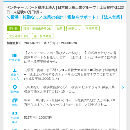
ベンチャーサポート税理士法人 | 日本最大級士業グループ｜土日祝/年休123
日・未経験43万円/月～
＼横浜・転勤なし／企業の会計・税務をサポート！【法人営業】
正社員
職種・業種未経験OK
急募
転勤なし
学歴不問
完全週休2日制
第二新卒歓迎
情報更新日：2026/07/01
終了予定日：
2026/08/20
【ノルマ・テレアポ・飛び込み一切なし！】◎税務会計などの起
業家サポートをお任せします！《まずは…》わかりやすく効率的
仕事内容
に学べる充実研修から♪
＼学歴・資格一切不問！／■未経験大大歓迎！■経験者は前給保証
■「税理士って何するの？」⇒そんな方も是非！プロに育てます
対象と
(※成長実績1000名以上)
なる方
＼転勤なし・横浜駅徒歩5分／ ・横浜STビルオフィス 神奈川県
横浜市西区北幸1丁目11－15 ・コ…
勤務地
年俸：516万円～（月額43万円～）☆社員の2人に1人が年収800
万円以上！＼こんなケースは当たりまえ！／◎中途入社…
給与
516万円～1000万円
初年度
年収