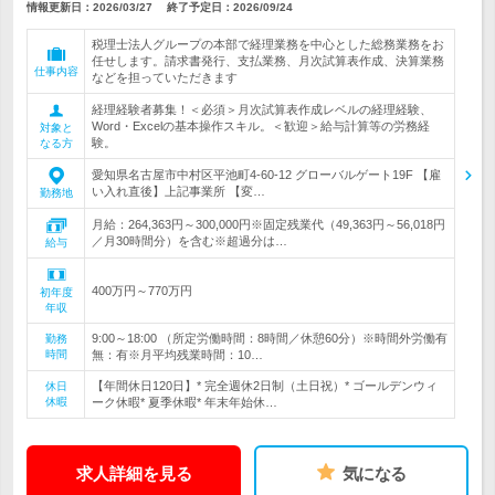
情報更新日：2026/03/27
終了予定日：
2026/09/24
税理士法人グループの本部で経理業務を中心とした総務業務をお
任せします。請求書発行、支払業務、月次試算表作成、決算業務
仕事内容
などを担っていただきます
経理経験者募集！＜必須＞月次試算表作成レベルの経理経験、
Word・Excelの基本操作スキル。＜歓迎＞給与計算等の労務経
対象と
験。
なる方
愛知県名古屋市中村区平池町4-60-12 グローバルゲート19F 【雇
い入れ直後】上記事業所 【変…
勤務地
月給：264,363円～300,000円※固定残業代（49,363円～56,018円
／月30時間分）を含む※超過分は…
給与
400万円～770万円
初年度
年収
9:00～18:00 （所定労働時間：8時間／休憩60分）※時間外労働有
勤務
時間
無：有※月平均残業時間：10…
【年間休日120日】* 完全週休2日制（土日祝）* ゴールデンウィ
休日
休暇
ーク休暇* 夏季休暇* 年末年始休…
求人詳細を見る
気になる