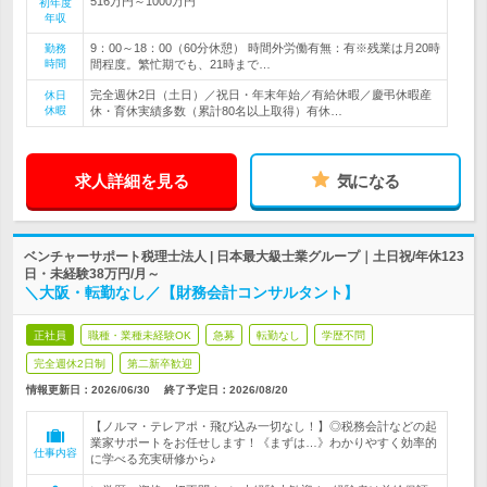
516万円～1000万円
初年度
年収
9：00～18：00（60分休憩） 時間外労働有無：有※残業は月20時
勤務
時間
間程度。繁忙期でも、21時まで…
完全週休2日（土日）／祝日・年末年始／有給休暇／慶弔休暇産
休日
休暇
休・育休実績多数（累計80名以上取得）有休…
求人詳細を見る
気になる
ベンチャーサポート税理士法人 | 日本最大級士業グループ｜土日祝/年休123
日・未経験38万円/月～
＼大阪・転勤なし／【財務会計コンサルタント】
正社員
職種・業種未経験OK
急募
転勤なし
学歴不問
完全週休2日制
第二新卒歓迎
情報更新日：2026/06/30
終了予定日：
2026/08/20
【ノルマ・テレアポ・飛び込み一切なし！】◎税務会計などの起
業家サポートをお任せします！《まずは…》わかりやすく効率的
仕事内容
に学べる充実研修から♪