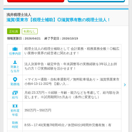
浅井税理士法人
滋賀/栗東市【税理士補助】◎滋賀県有数の税理士法人！
正社員
転勤なし
情報更新日：2026/04/21
終了予定日：
2026/10/19
税理士法人の税理士補助として 会計業務・税務業務全般！◎幅広
い業務や業界の経営者に関われます！
仕事内容
法人決算申告・確定申告・年末調整等の実務経験を3年以上お持
対象と
ちの方！◎実務経験を活かせます！
なる方
＜マイカー通勤・自転車通勤可／無料駐車場あり＞ 滋賀県栗東市
小柿4-13-11-202号 【雇い入…
勤務地
月給:23.3万円～※経験・年齢・能力などを考慮して、給与額を決
定します。※試用期間3カ月あり（条件に変更なし）
給与
350万円～550万円
初年度
年収
勤務
8:55～17:40(実働7時間45分／休憩60分)時間外労働有無：有
時間