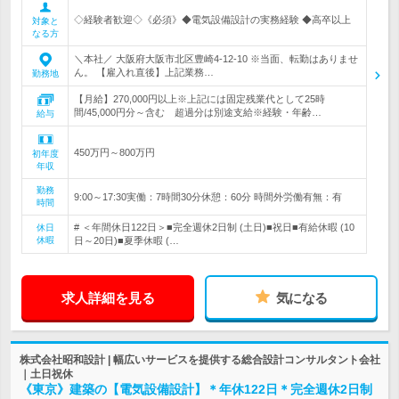
◇経験者歓迎◇《必須》◆電気設備設計の実務経験 ◆高卒以上
対象と
なる方
＼本社／ 大阪府大阪市北区豊崎4-12-10 ※当面、転勤はありませ
ん。 【雇入れ直後】上記業務…
勤務地
【月給】270,000円以上※上記には固定残業代として25時
間/45,000円分～含む 超過分は別途支給※経験・年齢…
給与
450万円～800万円
初年度
年収
勤務
9:00～17:30実働：7時間30分休憩：60分 時間外労働有無：有
時間
# ＜年間休日122日＞■完全週休2日制 (土日)■祝日■有給休暇 (10
休日
休暇
日～20日)■夏季休暇 (…
求人詳細を見る
気になる
株式会社昭和設計 | 幅広いサービスを提供する総合設計コンサルタント会社
｜土日祝休
《東京》建築の【電気設備設計】＊年休122日＊完全週休2日制