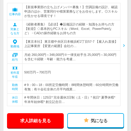
【新規事業部の立ち上げメンバー募集！】空調設備の設計、確認
申請のほか、営業同行や積算業務などをお任せします。◎スキル
仕事内容
が生かせる環境です！
《経験者募集》【必須】◆設備設計の経験・知識をお持ちの方
【歓迎】◇基本的なPCスキル（Word、Excel、PowerPointな
対象と
ど）・CADの操作経験をお持ちの方
なる方
【東京本社】 東京都中央区日本橋浜町2丁目57-7 【雇入れ直後】
上記事業所 【変更の範囲】会社の…
勤務地
月給 260,000円～348,000円※一律支給手当 25,000円～30,000円
を含む※経験・年齢・能力を考慮…
給与
500万円～700万円
初年度
年収
# 9：00～18：00所定労働時間：8時間休憩時間：60分時間外労働
勤務
時間
有無：有※会社全体の月平均残業…
# 年間休日：125日* 完全週休2日制（土・日）* 祝日* 夏季休暇*
休日
休暇
年末年始休暇* 創立記念日…
求人詳細を見る
気になる