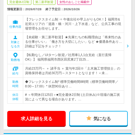
完全週休2日制
第二新卒歓迎
女性のおしごと掲載中
情報更新日：2026/07/28
終了予定日：
2026/10/26
【フレックスタイム制 ⇒ 午後出社や早上がりもOK！】福岡市&
近郊エリアの「道路・橋・河川・上下水道」など、公共工事の現
仕事内容
場管理をお任せします。
【未経験・第二新卒歓迎】★先輩たちの転職理由は「将来性のあ
る仕事がいい」「働き方を大切にしたい」など ★優遇条件あり…
対象と
詳細は下記をチェック！
なる方
【転勤なし／UIターン歓迎／社用車1人1台支給（直行直帰
OK）】 福岡県福岡市西区田尻東2丁目25…
勤務地
月給23万円～ ＋ 諸手当 ＋ 賞与年2回※「土木施工管理技士」の
資格保持者は月給30万円～スタートとなります！＜未…
給与
◆フレックスタイム制* 標準労働時間8時間（標準労働時間帯／
勤務
時間
8:00～17:00）* 休憩90分あり…
# ＜年間休日125日＞■完全週休2日制 (土日休み)※現場の施工状
休日
休暇
況によって異なる場合があります。…
求人詳細を見る
気になる