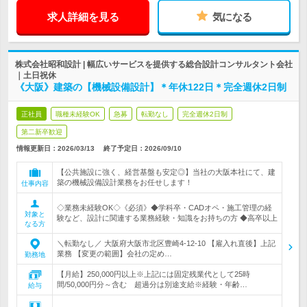
求人詳細を見る
気になる
株式会社昭和設計 | 幅広いサービスを提供する総合設計コンサルタント会社
｜土日祝休
《大阪》建築の【機械設備設計】＊年休122日＊完全週休2日制
正社員
職種未経験OK
急募
転勤なし
完全週休2日制
第二新卒歓迎
情報更新日：2026/03/13
終了予定日：
2026/09/10
【公共施設に強く、経営基盤も安定◎】当社の大阪本社にて、建
築の機械設備設計業務をお任せします！
仕事内容
◇業務未経験OK◇《必須》◆学科卒・CADオペ・施工管理の経
対象と
験など、設計に関連する業務経験・知識をお持ちの方 ◆高卒以上
なる方
＼転勤なし／ 大阪府大阪市北区豊崎4-12-10 【雇入れ直後】上記
業務 【変更の範囲】会社の定め…
勤務地
【月給】250,000円以上※上記には固定残業代として25時
間/50,000円分～含む 超過分は別途支給※経験・年齢…
給与