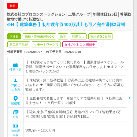
新着
株式会社コプロコンストラクション | 上場グループ│年間休日125日│希望勤
務地で働けて転勤なし
※H【 建築事務 】初年度年収400万以上も可／完全週休2日制
正社員
職種・業種未経験OK
急募
転勤なし
完全週休2日制
第二新卒歓迎
リモートワーク可
女性のおしごと掲載中
情報更新日：2026/08/07
終了予定日：
2026/09/10
【 未経験からまちづくりに携われる！】書類作成やスケジュール
管理、現場サポートといった事務業務をお任せします ★オフィス
仕事内容
と現場のバランスが◎
【 未経験・第二新卒歓迎 】◎高卒以上 ◎建物や街づくりに興味
のある方 ★「面接で話を聞いてから決めたい」という方の応募も
対象と
歓迎します♪
なる方
【 全国各地で募集します！希望エリアで通勤可能 】 ▼転勤はあ
りません！ 〈 支店一覧 〉 札幌支…
勤務地
【関東(東京/千葉/神奈川/埼玉)】月給29万1230円＋皆勤手当1万
円【関西(大阪/京都/兵庫)】月給29万130…
給与
300万円～1200万円
初年度
年収