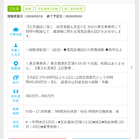
正社員
急募
完全週休2日制
第二新卒歓迎
情報更新日：2026/03/13
終了予定日：
2026/09/10
【公共施設に強く、経営基盤も安定◎】当社の東京事務所にて、
照明や配線など、建築物に関わる電気設備を設計をお任せしま
仕事内容
す。
◇経験者歓迎◇《必須》◆電気設備設計の実務経験 ◆高卒以上
対象と
なる方
＼東京事務所／ 東京都港区芝浦3-16-20 ※当面、転勤はありませ
ん。 【雇入れ直後】上記業務…
勤務地
【月給】270,000円以上※上記には固定残業代として25時
間/45,000円分～含む 超過分は別途支給※経験・年齢…
給与
450万円～800万円
初年度
年収
勤務
9:00～17:30実働：7時間30分休憩：60分 時間外労働有無：有
時間
# ＜年間休日122日＞■完全週休2日制 (土日)■祝日■有給休暇 (10
休日
休暇
日～20日)■夏季休暇 (…