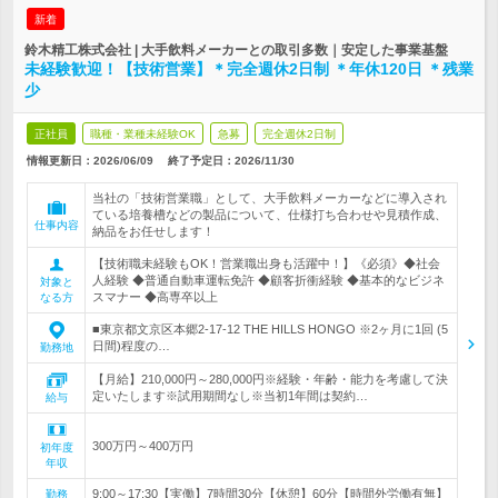
新着
鈴木精工株式会社 | 大手飲料メーカーとの取引多数｜安定した事業基盤
未経験歓迎！【技術営業】＊完全週休2日制 ＊年休120日 ＊残業
少
正社員
職種・業種未経験OK
急募
完全週休2日制
情報更新日：2026/06/09
終了予定日：
2026/11/30
当社の「技術営業職」として、大手飲料メーカーなどに導入され
ている培養槽などの製品について、仕様打ち合わせや見積作成、
仕事内容
納品をお任せします！
【技術職未経験もOK！営業職出身も活躍中！】《必須》◆社会
人経験 ◆普通自動車運転免許 ◆顧客折衝経験 ◆基本的なビジネ
対象と
スマナー ◆高専卒以上
なる方
■東京都文京区本郷2-17-12 THE HILLS HONGO ※2ヶ月に1回 (5
日間)程度の…
勤務地
【月給】210,000円～280,000円※経験・年齢・能力を考慮して決
定いたします※試用期間なし※当初1年間は契約…
給与
300万円～400万円
初年度
年収
9:00～17:30【実働】7時間30分【休憩】60分【時間外労働有無】
勤務