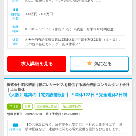
の上、優遇します。※6ヶ月間の試用期間あり（ …
給与
330万円～450万円
初年度
年収
勤務
8：20 ～ 17：１0（休憩７0分）※残業：月平均10時間程度
時間
# ★平均有給取得日数は13日休日／* 完全週休2日制（土・日）、
休日
休暇
その他※会社カレンダーあり休暇／*…
求人詳細を見る
気になる
株式会社昭和設計 | 幅広いサービスを提供する総合設計コンサルタント会社
｜土日祝休
《大阪》建築の【電気設備設計】＊年休122日＊完全週休2日制
正社員
急募
完全週休2日制
第二新卒歓迎
情報更新日：2026/03/13
終了予定日：
2026/09/10
【公共施設に強く、経営基盤も安定◎】当社の大阪本社にて、照
明や配線など、建築物に関わる電気設備を設計をお任せします。
仕事内容