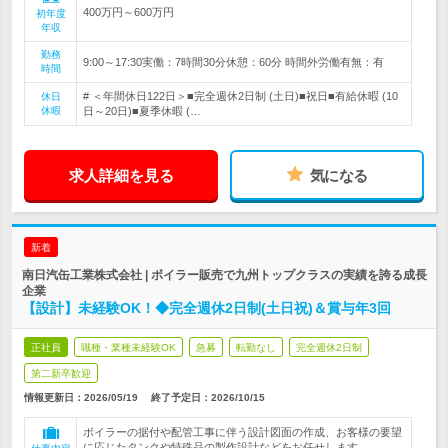
400万円～600万円
初年度
年収
勤務
9:00～17:30実働：7時間30分休憩：60分 時間外労働有無：有
時間
# ＜年間休日122日＞■完全週休2日制 (土日)■祝日■有給休暇 (10
休日
休暇
日～20日)■夏季休暇 (…
求人詳細を見る
気になる
新着
南日汽缶工業株式会社 | ボイラー販売で九州トップクラスの実績を誇る成長
企業
【設計】未経験OK！◆完全週休2日制(土日祝)＆賞与年3回
正社員
職種・業種未経験OK
急募
転勤なし
完全週休2日制
第二新卒歓迎
情報更新日：2026/05/19
終了予定日：
2026/10/15
ボイラーの据付や配管工事に伴う設計図面の作成、お客様の要望
に応じたタンクや特殊品の製作設計などをお任せします。