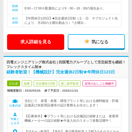
勤務
8:00～17:00※配属先により9：00～18：00の場合あり。
時間
【年間休日125日】■完全週休2日制（土・日 ※プロジェクト先
休日
休暇
により、月2回の土曜出勤あり）└土曜出…
求人詳細を見る
気になる
四電エンジニアリング株式会社 | 四国電力グループとして安定経営を継続！
フレックスタイム制★
経験者歓迎！【機械設計】完全週休2日制★年間休日123日
正社員
急募
完全週休2日制
第二新卒歓迎
女性のおしごと掲載中
情報更新日：2026/05/26
終了予定日：
2026/11/16
当社にて、発電・産業・環境プラント等における燃料輸送・貯蔵
設備及び灰処理設備等の設計業務をお任せします！
仕事内容
【応募条件】◆プラント等における設備設計経験または、産業用
対象と
機械メーカーの設計経験★中途入社のスタッフ多数活躍中！
なる方
【UIターン歓迎】 【本社】 香川県高松市上之町3-1-4 ※マイカー