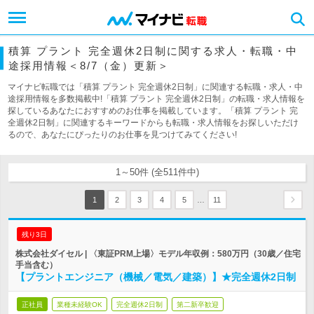
積算 プラント 完全週休2日制に関する求人・転職・中
途採用情報＜8/7（金）更新＞
マイナビ転職では「積算 プラント 完全週休2日制」に関連する転職・求人・中
途採用情報を多数掲載中!「積算 プラント 完全週休2日制」の転職・求人情報を
探しているあなたにおすすめのお仕事を掲載しています。「積算 プラント 完
全週休2日制」に関連するキーワードからも転職・求人情報をお探しいただけ
るので、あなたにぴったりのお仕事を見つけてみてください!
1～50件 (全511件中)
…
1
2
3
4
5
11
残り3日
株式会社ダイセル | 〈東証PRM上場〉モデル年収例：580万円（30歳／住宅
手当含む）
【プラントエンジニア（機械／電気／建築）】★完全週休2日制
正社員
業種未経験OK
完全週休2日制
第二新卒歓迎