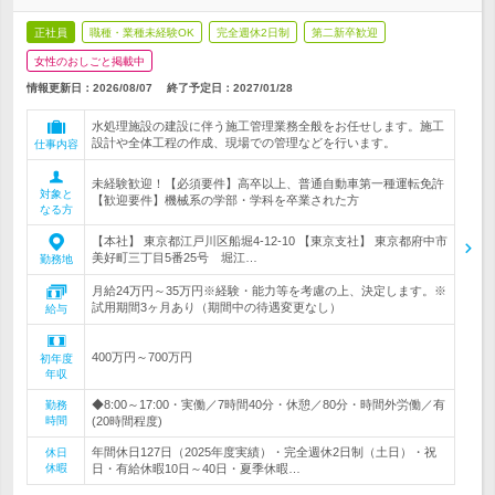
正社員
職種・業種未経験OK
完全週休2日制
第二新卒歓迎
女性のおしごと掲載中
情報更新日：2026/08/07
終了予定日：
2027/01/28
水処理施設の建設に伴う施工管理業務全般をお任せします。施工
設計や全体工程の作成、現場での管理などを行います。
仕事内容
未経験歓迎！【必須要件】高卒以上、普通自動車第一種運転免許
対象と
【歓迎要件】機械系の学部・学科を卒業された方
なる方
【本社】 東京都江戸川区船堀4-12-10 【東京支社】 東京都府中市
美好町三丁目5番25号 堀江…
勤務地
月給24万円～35万円※経験・能力等を考慮の上、決定します。※
試用期間3ヶ月あり（期間中の待遇変更なし）
給与
400万円～700万円
初年度
年収
◆8:00～17:00・実働／7時間40分・休憩／80分・時間外労働／有
勤務
時間
(20時間程度)
年間休日127日（2025年度実績）・完全週休2日制（土日）・祝
休日
休暇
日・有給休暇10日～40日・夏季休暇…