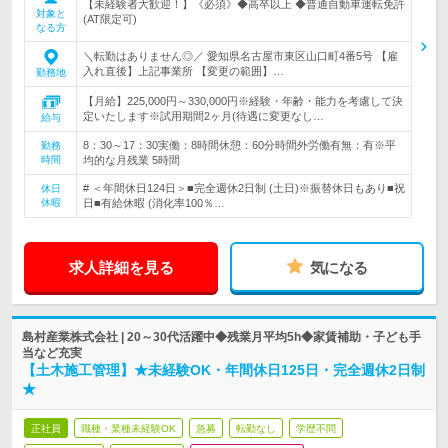
【未経験者大歓迎！】《必須》◆高卒以上 ◆普通自動車運転免許
対象と
(AT限定可)
なる方
＼転勤はありません◎／ 愛知県名古屋市東区山口町4番5号 【雇
入れ直後】上記事業所 【変更の範囲】…
勤務地
【月給】225,000円～330,000円※経験・年齢・能力を考慮して決
定いたします※試用期間2ヶ月(待遇に変更なし…
給与
8：30～17：30実働：8時間休憩：60分時間外労働有無：有※平
勤務
時間
均的な月残業 5時間
# ＜年間休日124日＞■完全週休2日制 (土日)※振替休日もあり■祝
休日
休暇
日■有給休暇 (消化率100％…
求人詳細を見る
気になる
島村産業株式会社 | 20～30代活躍中◆残業月平均5h◆家賃補助・子ども手
当など充実
【土木施工管理】★未経験OK・年間休日125日・完全週休2日制
★
正社員
職種・業種未経験OK
急募
転勤なし
学歴不問