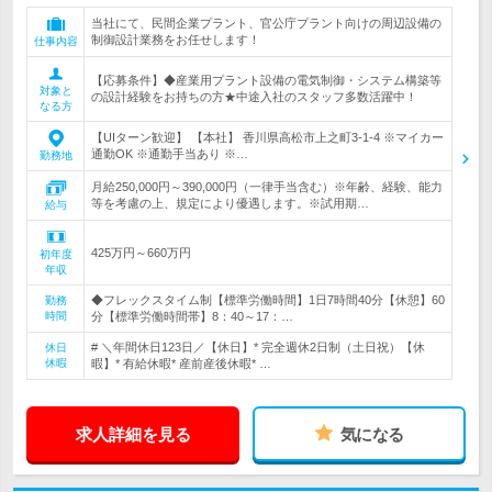
当社にて、民間企業プラント、官公庁プラント向けの周辺設備の
制御設計業務をお任せします！
仕事内容
【応募条件】◆産業用プラント設備の電気制御・システム構築等
対象と
の設計経験をお持ちの方★中途入社のスタッフ多数活躍中！
なる方
【UIターン歓迎】 【本社】 香川県高松市上之町3-1-4 ※マイカー
通勤OK ※通勤手当あり ※…
勤務地
月給250,000円～390,000円（一律手当含む）※年齢、経験、能力
等を考慮の上、規定により優遇します。※試用期…
給与
425万円～660万円
初年度
年収
◆フレックスタイム制【標準労働時間】1日7時間40分【休憩】60
勤務
時間
分【標準労働時間帯】8：40～17：…
# ＼年間休日123日／【休日】* 完全週休2日制（土日祝）【休
休日
休暇
暇】* 有給休暇* 産前産後休暇* …
求人詳細を見る
気になる