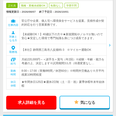
正社員
職種・業種未経験OK
転勤なし
学歴不問
情報更新日：2026/08/07
終了予定日：
2026/10/01
官公庁や企業、個人宅へ環境保全サービスを提案。見積作成や契
約対応を行う営業業務です。
仕事内容
【未経験OK！】40歳以下の方※★新規開拓やノルマが無いので
対象と
安心★安定した環境で専門知識を身につけ成長できます。
なる方
【本社】静岡県三島市八反畑85-3 ※マイカー通勤OK
勤務地
月給220,000円～＋諸手当＋賞与（年2回）※経験・年齢・能力を
考慮の上、決定します※試用期間3カ月（待遇変更なし…
給与
8:00～17:00（実働8時間／休憩60分）※時間外労働あり※月平均
勤務
時間
残業10時間程度
★年間休日125日★週休2日制（土・日・祝）夏季休暇年末年始休
休日
休暇
暇
求人詳細を見る
気になる