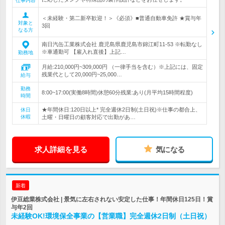
仕事内容
＜未経験・第二新卒歓迎！＞《必須》■普通自動車免許 ★賞与年
対象と
3回
なる方
南日汽缶工業株式会社 鹿児島県鹿児島市錦江町11-53 ※転勤なし
※車通勤可 【雇入れ直後】上記…
勤務地
月給:210,000円~309,000円 （一律手当を含む）※上記には、固定
残業代として20,000円~25,000…
給与
勤務
8:00~17:00(実働8時間)休憩60分残業:あり(月平均15時間程度)
時間
★年間休日:120日以上* 完全週休2日制(土日祝)※仕事の都合上、
休日
休暇
土曜・日曜日の顧客対応で出勤があ…
求人詳細を見る
気になる
新着
伊豆総業株式会社 | 景気に左右されない安定した仕事！年間休日125日！賞
与年2回
未経験OK!環境保全事業の【営業職】完全週休2日制（土日祝）