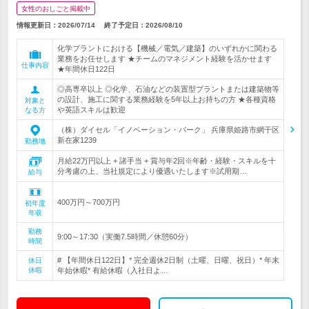
女性のおしごと掲載中
情報更新日：2026/07/14
終了予定日：
2026/08/10
化学プラントにおける【機械／電気／建築】のいずれかに関わる
業務をお任せします ★チームのマネジメント経験を活かせます
仕事内容
★年間休日122日
◎高専卒以上 ◎化学、石油などの装置型プラントまたは建築物等
の設計、施工に関する業務経験を5年以上お持ちの方 ★各種資格
対象と
や英語スキルは歓迎
なる方
（株）ダイセル「イノベーション・パーク」 兵庫県姫路市網干区
新在家1239
勤務地
月給22万円以上 + 諸手当 + 賞与年2回※年齢・経験・スキルを十
分考慮の上、当社規定により優遇いたします※試用期…
給与
400万円～700万円
初年度
年収
勤務
9:00～17:30（実働7.5時間／休憩60分）
時間
# 【年間休日122日】* 完全週休2日制（土曜、日曜、祝日）* 年末
休日
休暇
年始休暇* 有給休暇（入社日よ…