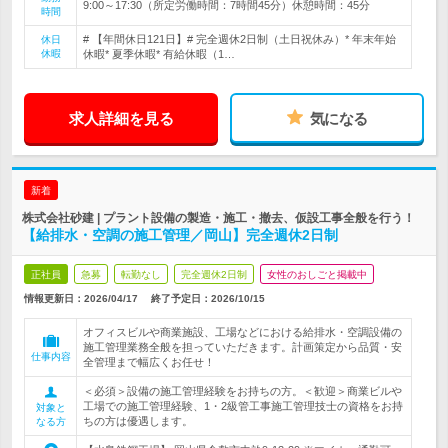
9:00～17:30（所定労働時間：7時間45分）休憩時間：45分
時間
# 【年間休日121日】# 完全週休2日制（土日祝休み）* 年末年始
休日
休暇
休暇* 夏季休暇* 有給休暇（1…
求人詳細を見る
気になる
新着
株式会社砂建 | プラント設備の製造・施工・撤去、仮設工事全般を行う！
【給排水・空調の施工管理／岡山】完全週休2日制
正社員
急募
転勤なし
完全週休2日制
女性のおしごと掲載中
情報更新日：2026/04/17
終了予定日：
2026/10/15
オフィスビルや商業施設、工場などにおける給排水・空調設備の
施工管理業務全般を担っていただきます。計画策定から品質・安
仕事内容
全管理まで幅広くお任せ！
＜必須＞設備の施工管理経験をお持ちの方。＜歓迎＞商業ビルや
工場での施工管理経験、1・2級管工事施工管理技士の資格をお持
対象と
ちの方は優遇します。
なる方