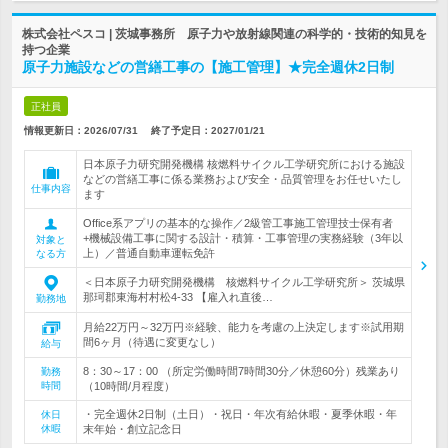
株式会社ペスコ | 茨城事務所 原子力や放射線関連の科学的・技術的知見を
持つ企業
原子力施設などの営繕工事の【施工管理】★完全週休2日制
正社員
情報更新日：2026/07/31
終了予定日：
2027/01/21
日本原子力研究開発機構 核燃料サイクル工学研究所における施設
などの営繕工事に係る業務および安全・品質管理をお任せいたし
仕事内容
ます
Office系アプリの基本的な操作／2級管工事施工管理技士保有者
+機械設備工事に関する設計・積算・工事管理の実務経験（3年以
対象と
上）／普通自動車運転免許
なる方
＜日本原子力研究開発機構 核燃料サイクル工学研究所＞ 茨城県
那珂郡東海村村松4-33 【雇入れ直後…
勤務地
月給22万円～32万円※経験、能力を考慮の上決定します※試用期
間6ヶ月（待遇に変更なし）
給与
8：30～17：00 （所定労働時間7時間30分／休憩60分）残業あり
勤務
時間
（10時間/月程度）
・完全週休2日制（土日）・祝日・年次有給休暇・夏季休暇・年
休日
休暇
末年始・創立記念日