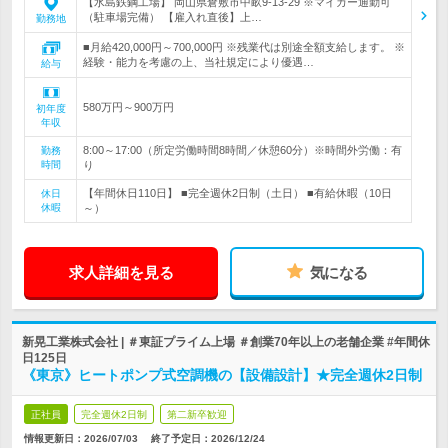
【水島鉄鋼工場】 岡山県倉敷市中畝9-13-29 ※マイカー通勤可
（駐車場完備） 【雇入れ直後】上…
勤務地
■月給420,000円～700,000円 ※残業代は別途全額支給します。 ※
経験・能力を考慮の上、当社規定により優遇…
給与
580万円～900万円
初年度
年収
8:00～17:00（所定労働時間8時間／休憩60分）※時間外労働：有
勤務
時間
り
【年間休日110日】 ■完全週休2日制（土日） ■有給休暇（10日
休日
休暇
～）
求人詳細を見る
気になる
新晃工業株式会社 | ＃東証プライム上場 ＃創業70年以上の老舗企業 #年間休
日125日
《東京》ヒートポンプ式空調機の【設備設計】★完全週休2日制
正社員
完全週休2日制
第二新卒歓迎
情報更新日：2026/07/03
終了予定日：
2026/12/24