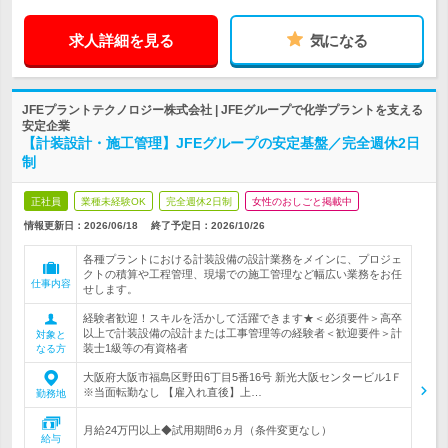
求人詳細を見る
気になる
JFEプラントテクノロジー株式会社 | JFEグループで化学プラントを支える
安定企業
【計装設計・施工管理】JFEグループの安定基盤／完全週休2日
制
正社員
業種未経験OK
完全週休2日制
女性のおしごと掲載中
情報更新日：2026/06/18
終了予定日：
2026/10/26
各種プラントにおける計装設備の設計業務をメインに、プロジェ
クトの積算や工程管理、現場での施工管理など幅広い業務をお任
仕事内容
せします。
経験者歓迎！スキルを活かして活躍できます★＜必須要件＞高卒
以上で計装設備の設計または工事管理等の経験者＜歓迎要件＞計
対象と
装士1級等の有資格者
なる方
大阪府大阪市福島区野田6丁目5番16号 新光大阪センタービル1Ｆ
※当面転勤なし 【雇入れ直後】上…
勤務地
月給24万円以上◆試用期間6ヵ月（条件変更なし）
給与