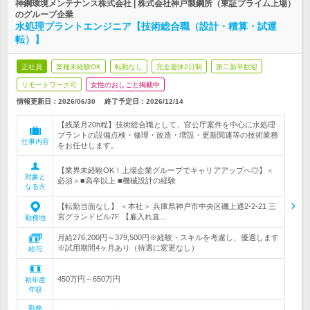
神鋼環境メンテナンス株式会社 | 株式会社神戸製鋼所（東証プライム上場）
のグループ企業
水処理プラントエンジニア【技術総合職（設計・積算・試運
転）】
正社員
業種未経験OK
転勤なし
完全週休2日制
第二新卒歓迎
リモートワーク可
女性のおしごと掲載中
情報更新日：2026/06/30
終了予定日：
2026/12/14
【残業月20h程】技術総合職として、官公庁案件を中心に水処理
プラントの設備点検・修理・改造・増設・更新関連等の技術業務
仕事内容
をお任せします。
【業界未経験OK！上場企業グループでキャリアアップへ◎】＜
対象と
必須＞■高卒以上 ■機械設計の経験
なる方
【転勤当面なし】 ＜本社＞ 兵庫県神戸市中央区磯上通2-2-21 三
宮グランドビル7F 【雇入れ直…
勤務地
月給276,200円～379,500円※経験・スキルを考慮し、優遇します
※試用期間4ヶ月あり（待遇に変更なし）
給与
450万円～650万円
初年度
年収
勤務