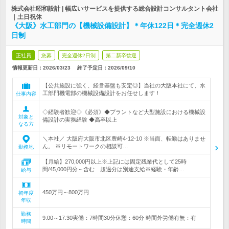
株式会社昭和設計 | 幅広いサービスを提供する総合設計コンサルタント会社
｜土日祝休
《大阪》水工部門の【機械設備設計】＊年休122日＊完全週休2
日制
正社員
急募
完全週休2日制
第二新卒歓迎
情報更新日：2026/03/23
終了予定日：
2026/09/10
【公共施設に強く、経営基盤も安定◎】当社の大阪本社にて、水
工部門機電部の機械設備設計をお任せします！
仕事内容
◇経験者歓迎◇《必須》◆プラントなど大型施設における機械設
対象と
備設計の実務経験 ◆高卒以上
なる方
＼本社／ 大阪府大阪市北区豊崎4-12-10 ※当面、転勤はありませ
ん。 ※リモートワークの相談可…
勤務地
【月給】270,000円以上※上記には固定残業代として25時
間/45,000円分～含む 超過分は別途支給※経験・年齢…
給与
450万円～800万円
初年度
年収
勤務
9:00～17:30実働：7時間30分休憩：60分 時間外労働有無：有
時間