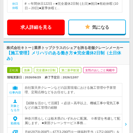
# ＜年間休日122日＞■完全週休2日制 (土日)■祝日■有給休暇 (10
休日
休暇
日～20日)■夏季休暇 (…
求人詳細を見る
気になる
株式会社キトー | 業界トップクラスのシェアを誇る老舗クレーンメーカー
【施工管理】メリハリのある働き方★完全週休2日制（土日休
み）
正社員
急募
完全週休2日制
第二新卒歓迎
女性のおしごと掲載中
情報更新日：2026/06/29
終了予定日：
2026/12/07
自社製天井クレーンなどの設置現場における施工管理や予算管
理、定期点検などをお任せします。
仕事内容
【経験を活かして活躍】＜必須＞高卒以上、機械工事や電気工事
対象と
などの施工管理の経験
なる方
神奈川県もしくは栃木県のいずれかに配属。 ※希望を考慮して配
属します。 ■東部クレーンサービス事務…
勤務地
月給29万8,059円～47万3,290円※一律福利手当（1万2,000円）を