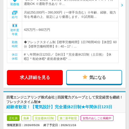
通勤OK ※通勤手当あり ※…
勤務地
月給250,000円～390,000円（一律手当含む）※年齢、経験、能力
等を考慮の上、規定により優遇します。※試用期…
給与
425万円～660万円
初年度
年収
◆フレックスタイム制【標準労働時間】1日7時間40分【休憩】60
勤務
時間
分【標準労働時間帯】8：40～17：…
# ＼年間休日123日／【休日】* 完全週休2日制（土日祝）【休
休日
休暇
暇】* 有給休暇* 産前産後休暇* …
求人詳細を見る
気になる
四電エンジニアリング株式会社 | 四国電力グループとして安定経営を継続！
フレックスタイム制★
経験者歓迎！【電気設計】完全週休2日制★年間休日123日
正社員
急募
完全週休2日制
第二新卒歓迎
女性のおしごと掲載中
情報更新日：2026/05/26
終了予定日：
2026/11/16