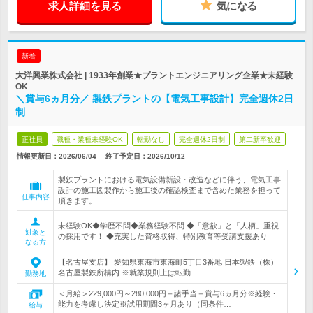
求人詳細を見る
気になる
新着
大洋興業株式会社 | 1933年創業★プラントエンジニアリング企業★未経験
OK
＼賞与6ヵ月分／ 製鉄プラントの【電気工事設計】完全週休2日
制
正社員
職種・業種未経験OK
転勤なし
完全週休2日制
第二新卒歓迎
情報更新日：2026/06/04
終了予定日：
2026/10/12
製鉄プラントにおける電気設備新設・改造などに伴う、電気工事
設計の施工図製作から施工後の確認検査まで含めた業務を担って
仕事内容
頂きます。
未経験OK◆学歴不問◆業務経験不問 ◆「意欲」と「人柄」重視
対象と
の採用です！ ◆充実した資格取得、特別教育等受講支援あり
なる方
【名古屋支店】 愛知県東海市東海町5丁目3番地 日本製鉄（株）
名古屋製鉄所構内 ※就業規則上は転勤…
勤務地
＜月給＞229,000円～280,000円＋諸手当＋賞与6ヵ月分※経験・
能力を考慮し決定※試用期間3ヶ月あり（同条件…
給与