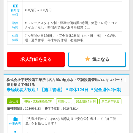
450万円～950万円
初年度
年収
# フレックスタイム制・標準労働時間8時間／休憩：60分・コア
勤務
時間
タイム／なし・時間外労働／あり※残業に…
# ＼年間休日126日／・完全週休2日制（土・日・祝） ・GW休
休日
休暇
暇・夏季休暇・年末年始休暇・有給休暇…
求人詳細を見る
気になる
株式会社平野設備工業所 | 名古屋の給排水・空調設備管理のエキスパート｜
腰を据えて働ける
未経験者大歓迎！【施工管理】＊年休124日 ＊完全週休2日制
正社員
職種・業種未経験OK
転勤なし
完全週休2日制
第二新卒歓迎
情報更新日：2026/06/23
終了予定日：
2026/12/14
【先輩社員のていねいな指導ありで安心◎】当社にて「施工管
理」をお任せします！
仕事内容