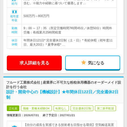
含む。※能力や経験に基づいて優遇します…
給与
500万円～800万円
初年度
年収
9：00 ～ 17：35 （所定労働時間7時間45分／休憩50分）時間外
勤務
時間
労働：有残業月25時間程度
年間休日121日* 完全週休2日制（土・日）* 有給休暇（初年度11
休日
休暇
日、最大20日）* 夏季休暇* …
求人詳細を見る
気になる
フルード工業株式会社 | 産業界に不可欠な粉粒体用機器のオーダーメイド設
計を行う会社
設計・開発中心の【機械設計】★年間休日122日／完全週休2日
制
正社員
職種・業種未経験OK
転勤なし
完全週休2日制
第二新卒歓迎
情報更新日：2026/07/31
終了予定日：
2027/01/21
【自分の成長を実感できる技術者を目指せる環境】空気輸送装置