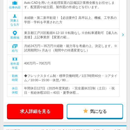
Auto CADを用いた水処理装置の設備設計業務全般をお任せしま
す。配置図や組立図、製作図の作成などを行います。
仕事内容
未経験・第二新卒歓迎！【必須要件】高卒以上、機械、工学系の
対象と
学部・学科を卒業された方
なる方
東京都江戸川区船堀4-12-10 ※転勤なし ※自転車通勤可 【雇入れ
直後】上記事業所 【変更の範…
勤務地
月給24万円～35万円※経験・能力等を考慮の上、決定します。※
試用期間3ヶ月あり（期間中の待遇変更なし）
給与
400万円～700万円
初年度
年収
◆フレックスタイム制・標準労働時間／1日7時間40分・コアタイ
勤務
時間
ム／10:00～15:00・休憩／80…
年間休日127日（2025年度実績）・完全週休2日制（土日）・祝
休日
休暇
日・有給休暇10日～40日・夏季休暇…
求人詳細を見る
気になる