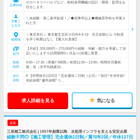
やロータリーバルブなど、粉粒体用機械の設計・開発・監理をお
仕事内容
任せします。
＼未経験・第二新卒歓迎！／◆高專卒以上◆機械系学科を卒業さ
対象と
れた方
なる方
＜東京本社＞ 東京都文京区小日向4-6-19 共立会館ビル ※転居
を伴う転勤はなし 【雇入れ直後】…
勤務地
【月給】255,000円～270,000円※経験・年齢・能力を考慮して決
定いたします※試用期間3ヶ月あり(待遇に変更…
給与
9:00～17:30（実働7.5時間／休憩12:00～13:00）時間外労働有
勤務
時間
無：有（月平均残業20…
# 【年間休日122日】* 完全週休二日制（土日）* 祝日* 年末年始*
休日
休暇
有給休暇* 慶弔休暇* リ…
求人詳細を見る
気になる
新着
三辰精工株式会社 | 1957年創業以降、水処理インフラを支える安定企業
経験不問◎【施工管理】完全週休2日制／賞与年2回／年休127日