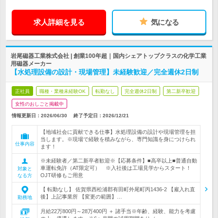
求人詳細を見る
気になる
岩尾磁器工業株式会社 | 創業100年超｜国内シェアトップクラスの化学工業
用磁器メーカー
【水処理設備の設計・現場管理】未経験歓迎／完全週休2日制
正社員
職種・業種未経験OK
転勤なし
完全週休2日制
第二新卒歓迎
女性のおしごと掲載中
情報更新日：2026/06/30
終了予定日：
2026/12/21
【地域社会に貢献できる仕事】水処理設備の設計や現場管理を担
当します。※現場で経験を積みながら、専門知識を身につけられ
仕事内容
ます！
※未経験者／第二新卒者歓迎※【応募条件】■高卒以上■普通自動
車運転免許（AT限定可） ※入社後は工場見学からスタート！
対象と
OJT研修もご用意
なる方
【 転勤なし】 佐賀県西松浦郡有田町外尾町丙1436-2 【雇入れ直
後】上記事業所 【変更の範囲】…
勤務地
月給22万800円～28万400円 ＋ 諸手当※年齢、経験、能力を考慮