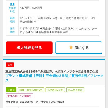
420万円～500万円
初年度
年収
8:15～17:15 （実働8時間）休憩：60分時間外労働有無:有 月平
勤務
時間
均20時間程度
# 年間休日120日◆完全週休2日制（土日休み）※社内カレンダー
休日
休暇
による◆祝日◆有給休暇◆年末年始休暇…
求人詳細を見る
気になる
新着
三辰精工株式会社 | 1957年創業以降、水処理インフラを支える安定企業
プラント機械設備【設計】完全週休2日制／賞与年2回／フレック
ス
正社員
職種・業種未経験OK
完全週休2日制
第二新卒歓迎
女性のおしごと掲載中
情報更新日：2026/08/07
終了予定日：
2027/01/28