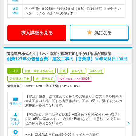
時間
# ＜年間休日105日＞* 週休2日制（日曜＋隔週土曜）※会社カレ
休日
休暇
ンダーによる* 祝日* 年次有給休…
求人詳細を見る
気になる
菅原建設株式会社 | 土木・港湾・建築工事を手がける総合建設業
創業127年の老舗企業！建設工事の【営業職】※年間休日130日
正社員
職種・業種未経験OK
急募
転勤なし
学歴不問
完全週休2日制
第二新卒歓迎
女性のおしごと掲載中
情報更新日：2026/04/28
終了予定日：
2026/10/26
【官公庁施設、教育施設など多くの実績あり】公共工事や民間の
建設工事の入札に関する書類作成や、工事の受注に繋げるための
仕事内容
調整業務をおこないます。
【未経験者、第二新卒者歓迎】■要普免（AT限定可）■45歳以下
の方 ■PCの基本スキル（Word・Excelなど） ※意欲・人物面重
対象と
視の採用をおこないます。
なる方
■本社 茨城県水戸市白梅1-2-33 ※マイカー通勤可