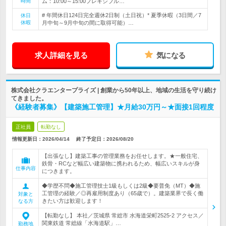
時間
ム：10:00～15:00フレキシブル…
# 年間休日124日完全週休2日制（土日祝）* 夏季休暇（3日間／7
休日
休暇
月中旬～9月中旬の間に取得可能）…
求人詳細を見る
気になる
株式会社クラエンタープライズ | 創業から50年以上、地域の生活を守り続け
てきました。
《経験者募集》【建築施工管理】★月給30万円～★面接1回程度
正社員
転勤なし
情報更新日：2026/04/14
終了予定日：
2026/08/20
【出張なし】建築工事の管理業務をお任せします。★一般住宅、
鉄骨・RCなど幅広い建築物に携われるため、幅広いスキルが身
仕事内容
につきます。
◆学歴不問◆施工管理技士1級もしくは2級◆要普免（MT）◆施
工管理の経験／◎再雇用制度あり（65歳で）。建築業界で長く働
対象と
きたい方は歓迎します！
なる方
【転勤なし】 本社／茨城県 常総市 水海道栄町2525-2 アクセス／
関東鉄道 常総線「水海道駅」…
勤務地