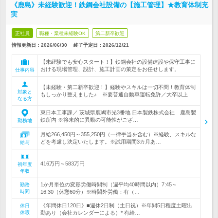
《鹿島》未経験歓迎！鉄鋼会社設備の【施工管理】★教育体制充
実
正社員
職種・業種未経験OK
第二新卒歓迎
情報更新日：2026/06/30
終了予定日：
2026/12/21
【未経験でも安心スタート！】鉄鋼会社の設備建設や保守工事に
おける現場管理、設計、施工計画の策定をお任せします。
仕事内容
【未経験・第二新卒歓迎！】経験やスキルは一切不問！教育体制
対象と
もしっかり整えました♪ ※要普通自動車運転免許／大卒以上
なる方
東日本工事課／ 茨城県鹿嶋市光3番地 日本製鉄株式会社 鹿島製
鉄所内 ※将来的に異動の可能性がござ…
勤務地
月給266,450円～355,250円（一律手当を含む）※経験、スキルな
どを考慮し決定いたします。※試用期間3カ月あ…
給与
416万円～583万円
初年度
年収
1か月単位の変形労働時間制（週平均40時間以内）7:45～
勤務
時間
16:30（休憩60分）※時間外労働：有（…
《年間休日120日》■週休2日制（土日祝）※年間5日程度土曜出
休日
休暇
勤あり（会社カレンダーによる）* 有給…