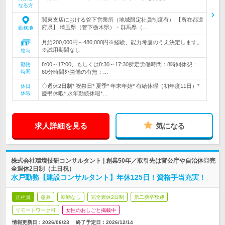
なる方
関東支店における管下営業所（地域限定社員制度有） 【所在都道
府県】 埼玉県（管下栃木県）・群馬県（…
勤務地
月給200,000円～480,000円※経験、能力考慮のうえ決定します。
※試用期間なし
給与
8:00～17:00、もしくは8:30～17:30所定労働時間：8時間休憩：
勤務
時間
60分時間外労働の有無：…
◇週休2日制* 祝祭日* 夏季* 年末年始* 有給休暇（初年度11日）*
休日
休暇
慶弔休暇* 永年勤続休暇*…
求人詳細を見る
気になる
株式会社環境技研コンサルタント | 創業50年／取引先は官公庁や自治体◎完
全週休2日制（土日祝）
水戸勤務【建設コンサルタント】年休125日！資格手当充実！
正社員
急募
転勤なし
完全週休2日制
第二新卒歓迎
リモートワーク可
女性のおしごと掲載中
情報更新日：2026/06/23
終了予定日：
2026/12/14