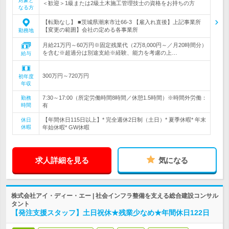
対象と
＜歓迎＞1級または2級土木施工管理技士の資格をお持ちの方
なる方
【転勤なし】 ■茨城県潮来市辻66-3 【雇入れ直後】上記事業所
【変更の範囲】会社の定める各事業所
勤務地
月給21万円～60万円※固定残業代（2万8,000円～／月20時間分）
を含む※超過分は別途支給※経験、能力を考慮の上…
給与
300万円～720万円
初年度
年収
7:30～17:00（所定労働時間8時間／休憩1.5時間）※時間外労働：
勤務
時間
有
【年間休日115日以上】* 完全週休2日制（土日）* 夏季休暇* 年末
休日
休暇
年始休暇* GW休暇
求人詳細を見る
気になる
株式会社アイ・ディー・エー | 社会インフラ整備を支える総合建設コンサル
タント
【発注支援スタッフ】土日祝休★残業少なめ★年間休日122日