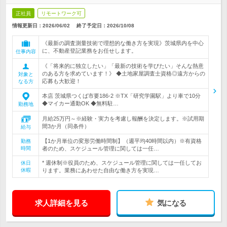
正社員
リモートワーク可
情報更新日：2026/06/02
終了予定日：
2026/10/08
《最新の調査測量技術で理想的な働き方を実現》茨城県内を中心
に、不動産登記業務をお任せします。
仕事内容
《「将来的に独立したい」「最新の技術を学びたい」そんな熱意
のある方を求めています！》 ◆土地家屋調査士資格◎遠方からの
対象と
応募も大歓迎！
なる方
本店 茨城県つくば市要186-2 ※TX「研究学園駅」より車で10分
◆マイカー通勤OK ◆無料駐…
勤務地
月給25万円～※経験・実力を考慮し報酬を決定します。※試用期
間3か月（同条件）
給与
【1か月単位の変形労働時間制】（週平均40時間以内）※有資格
勤務
時間
者のため、スケジュール管理に関しては一任…
* 週休制※役員のため、スケジュール管理に関しては一任してお
休日
休暇
ります。業務にあわせた自由な働き方を実現…
求人詳細を見る
気になる