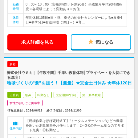
8：30～18：00（実働8時間／休憩90分）※残業月平均20時間程
勤務
時間
度※各現場によって変動あり※お住…
年間休日105日■日・祝 ※その他会社カレンダーによる■夏季4
休日
休暇
日■冬季5日■有給休暇（10日～）■育…
求人詳細を見る
気になる
新着
株式会社ウミカ | 【年数不問】手厚い教育体制│プライベートを大切にでき
る環境！
地域づくりの"要"を担う！【測量】★完全土日休み ★年休120日
正社員
急募
転勤なし
完全週休2日制
第二新卒歓迎
女性のおしごと掲載中
情報更新日：2026/06/16
終了予定日：
2026/11/05
【現場作業はほぼ定時終了】"トータルステーション"などの機器
を用いた測量業務をお任せします！2～3名のチーム制なのでサポ
仕事内容
ート充実！◎転勤なし