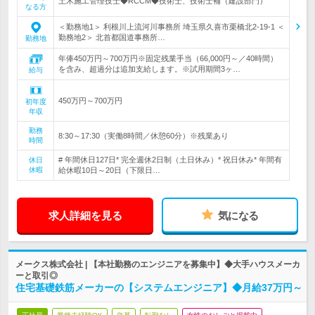
土木施工管理技士◆RCCM◆技術士、技術士補（建設部門）
なる方
＜勤務地1＞ 利根川上流河川事務所 埼玉県久喜市栗橋北2-19-1 ＜
勤務地2＞ 北首都国道事務所…
勤務地
年俸450万円～700万円※固定残業手当（66,000円～／40時間）
を含み、超過分は追加支給します。※試用期間3ヶ…
給与
450万円～700万円
初年度
年収
勤務
8:30～17:30（実働8時間／休憩60分）※残業あり
時間
# 年間休日127日* 完全週休2日制（土日休み）* 祝日休み* 年間有
休日
休暇
給休暇10日～20日（下限日…
求人詳細を見る
気になる
メークス株式会社 | 【本社勤務のエンジニアを募集中】◆大手ハウスメーカ
ーと取引◎
住宅基礎鉄筋メーカーの【システムエンジニア】◆月給37万円～