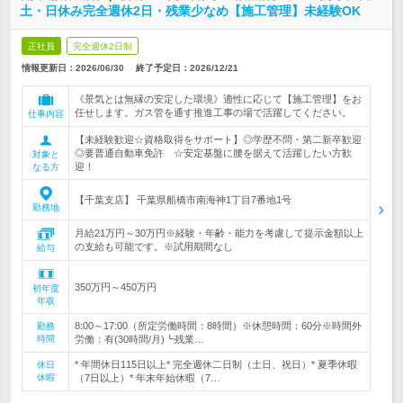
土・日休み完全週休2日・残業少なめ【施工管理】未経験OK
正社員
完全週休2日制
情報更新日：2026/06/30
終了予定日：
2026/12/21
《景気とは無縁の安定した環境》適性に応じて【施工管理】をお
任せします。ガス管を通す推進工事の場で活躍してください。
仕事内容
【未経験歓迎☆資格取得をサポート】◎学歴不問・第二新卒歓迎
◎要普通自動車免許 ☆安定基盤に腰を据えて活躍したい方歓
対象と
迎！
なる方
【千葉支店】 千葉県船橋市南海神1丁目7番地1号
勤務地
月給21万円～30万円※経験・年齢・能力を考慮して提示金額以上
の支給も可能です。※試用期間なし
給与
350万円～450万円
初年度
年収
8:00～17:00（所定労働時間：8時間）※休憩時間：60分※時間外
勤務
時間
労働：有(30時間/月)┗残業…
* 年間休日115日以上* 完全週休二日制（土日、祝日）* 夏季休暇
休日
休暇
（7日以上）* 年末年始休暇（7…