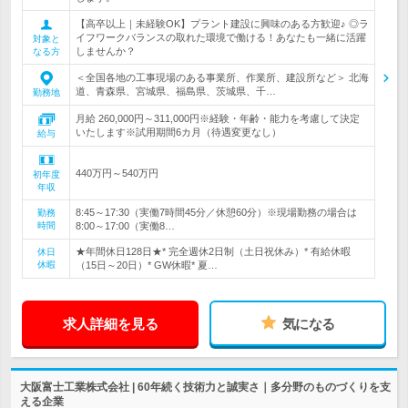
【高卒以上｜未経験OK】プラント建設に興味のある方歓迎♪ ◎ラ
イフワークバランスの取れた環境で働ける！あなたも一緒に活躍
対象と
しませんか？
なる方
＜全国各地の工事現場のある事業所、作業所、建設所など＞ 北海
道、青森県、宮城県、福島県、茨城県、千…
勤務地
月給 260,000円～311,000円※経験・年齢・能力を考慮して決定
いたします※試用期間6カ月（待遇変更なし）
給与
440万円～540万円
初年度
年収
8:45～17:30（実働7時間45分／休憩60分）※現場勤務の場合は
勤務
時間
8:00～17:00（実働8…
★年間休日128日★* 完全週休2日制（土日祝休み）* 有給休暇
休日
休暇
（15日～20日）* GW休暇* 夏…
求人詳細を見る
気になる
大阪富士工業株式会社 | 60年続く技術力と誠実さ｜多分野のものづくりを支
える企業