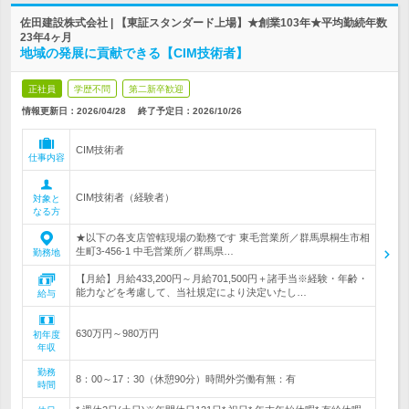
佐田建設株式会社 | 【東証スタンダード上場】★創業103年★平均勤続年数
23年4ヶ月
地域の発展に貢献できる【CIM技術者】
正社員
学歴不問
第二新卒歓迎
情報更新日：2026/04/28
終了予定日：
2026/10/26
CIM技術者
仕事内容
CIM技術者（経験者）
対象と
なる方
★以下の各支店管轄現場の勤務です 東毛営業所／群馬県桐生市相
生町3-456-1 中毛営業所／群馬県…
勤務地
【月給】月給433,200円～月給701,500円＋諸手当※経験・年齢・
能力などを考慮して、当社規定により決定いたし…
給与
630万円～980万円
初年度
年収
勤務
8：00～17：30（休憩90分）時間外労働有無：有
時間