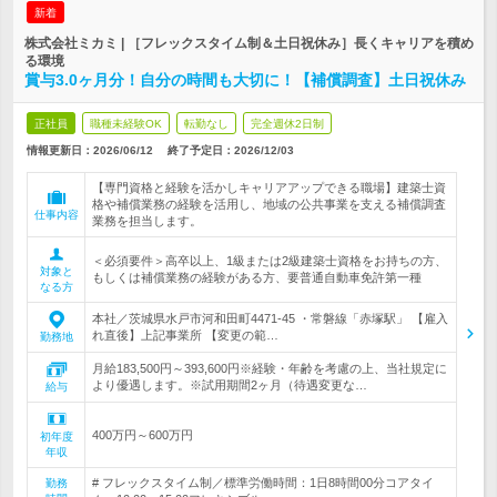
新着
株式会社ミカミ | ［フレックスタイム制＆土日祝休み］長くキャリアを積め
る環境
賞与3.0ヶ月分！自分の時間も大切に！【補償調査】土日祝休み
正社員
職種未経験OK
転勤なし
完全週休2日制
情報更新日：2026/06/12
終了予定日：
2026/12/03
【専門資格と経験を活かしキャリアアップできる職場】建築士資
格や補償業務の経験を活用し、地域の公共事業を支える補償調査
仕事内容
業務を担当します。
＜必須要件＞高卒以上、1級または2級建築士資格をお持ちの方、
対象と
もしくは補償業務の経験がある方、要普通自動車免許第一種
なる方
本社／茨城県水戸市河和田町4471-45 ・常磐線「赤塚駅」 【雇入
れ直後】上記事業所 【変更の範…
勤務地
月給183,500円～393,600円※経験・年齢を考慮の上、当社規定に
より優遇します。※試用期間2ヶ月（待遇変更な…
給与
400万円～600万円
初年度
年収
# フレックスタイム制／標準労働時間：1日8時間00分コアタイ
勤務