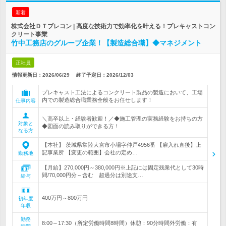
新着
株式会社ＤＴプレコン | 高度な技術力で効率化を叶える！プレキャストコン
クリート事業
竹中工務店のグループ企業！【製造総合職】◆マネジメント
正社員
情報更新日：2026/06/29
終了予定日：
2026/12/03
プレキャスト工法によるコンクリート製品の製造において、工場
内での製造総合職業務全般をお任せします！
仕事内容
＼高卒以上・経験者歓迎！／◆施工管理の実務経験をお持ちの方
対象と
◆図面の読み取りができる方！
なる方
【本社】 茨城県常陸大宮市小場字仲戸4956番 【雇入れ直後】上
記事業所 【変更の範囲】会社の定め…
勤務地
【月給】270,000円～380,000円※上記には固定残業代として30時
間/70,000円分～含む 超過分は別途支…
給与
400万円～800万円
初年度
年収
勤務
8:00～17:30（所定労働時間8時間）休憩：90分時間外労働：有