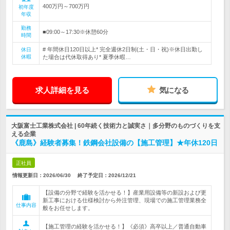
400万円～700万円
初年度
年収
勤務
■09:00～17:30※休憩60分
時間
# 年間休日120日以上* 完全週休2日制(土・日・祝)※休日出勤し
休日
休暇
た場合は代休取得あり* 夏季休暇…
求人詳細を見る
気になる
大阪富士工業株式会社 | 60年続く技術力と誠実さ｜多分野のものづくりを支
える企業
《鹿島》経験者募集！鉄鋼会社設備の【施工管理】★年休120日
正社員
情報更新日：2026/06/30
終了予定日：
2026/12/21
【設備の分野で経験を活かせる！】産業用設備等の新設および更
新工事における仕様検討から外注管理、現場での施工管理業務全
仕事内容
般をお任せします。
【施工管理の経験を活かせる！】《必須》高卒以上／普通自動車