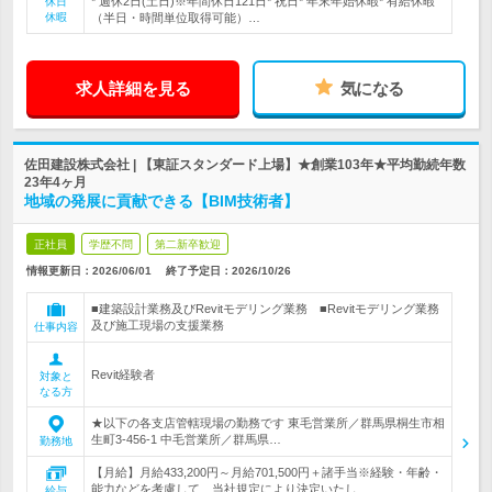
* 週休2日(土日)※年間休日121日* 祝日* 年末年始休暇* 有給休暇
休日
休暇
（半日・時間単位取得可能）…
求人詳細を見る
気になる
佐田建設株式会社 | 【東証スタンダード上場】★創業103年★平均勤続年数
23年4ヶ月
地域の発展に貢献できる【BIM技術者】
正社員
学歴不問
第二新卒歓迎
情報更新日：2026/06/01
終了予定日：
2026/10/26
■建築設計業務及びRevitモデリング業務 ■Revitモデリング業務
及び施工現場の支援業務
仕事内容
Revit経験者
対象と
なる方
★以下の各支店管轄現場の勤務です 東毛営業所／群馬県桐生市相
生町3-456-1 中毛営業所／群馬県…
勤務地
【月給】月給433,200円～月給701,500円＋諸手当※経験・年齢・
能力などを考慮して、当社規定により決定いたし…
給与