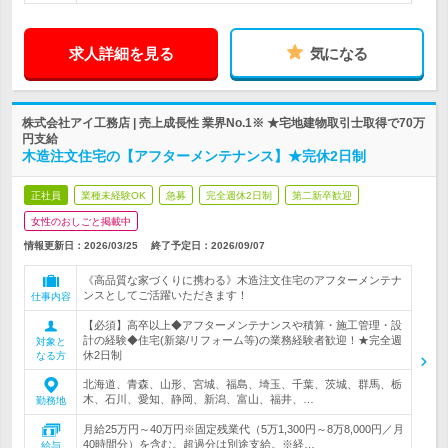
求人詳細を見る
気になる
株式会社アイ工務店 | 売上成長性 業界No.1※ ★宅地建物取引士取得で70万
円支給
木造注文住宅の【アフターメンテナンス】★完休2日制
正社員
業種未経験OK
急募
完全週休2日制
第二新卒歓迎
女性のおしごと掲載中
情報更新日：2026/03/25
終了予定日：
2026/09/07
《高品質な家づくりに携わる》木造注文住宅のアフターメンテナ
ンスとしてご活躍いただきます！
仕事内容
【必須】高卒以上◆アフターメンテナンスや積算・施工管理・設
計の経験◆住宅(新築/リフォーム等)の業務経験者歓迎！★完全週
対象と
休2日制
なる方
北海道、青森、山形、宮城、福島、埼玉、千葉、茨城、群馬、栃
木、石川、愛知、静岡、新潟、富山、福井、…
勤務地
月給25万円～40万円※固定残業代（5万1,300円～8万8,000円／月
40時間分）を含む。超過分は別途支給。※経…
給与