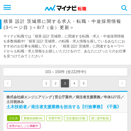
積算 設計 茨城県に関する求人・転職・中途採用情報
(3ページ目 )＜8/7（金）更新＞
マイナビ転職では「積算 設計 茨城県」に関連する転職・求人・中途採用情報
を多数掲載中!「積算 設計 茨城県」の転職・求人情報を探しているあなたにお
すすめのお仕事を掲載しています。「積算 設計 茨城県」に関連するキーワー
ドからも転職・求人情報をお探しいただけるので、あなたにぴったりのお仕事
を見つけてみてください!
101～150件 (全222件中)
1
2
3
4
5
株式会社緑エンジニアリング | 官公庁案件／発注者支援業務／年休127日／
土日祝休み
土木技術者／発注者支援業務を担当する【行政事務】《千葉》
正社員
業種未経験OK
学歴不問
完全週休2日制
第二新卒歓迎
女性のおしごと掲載中