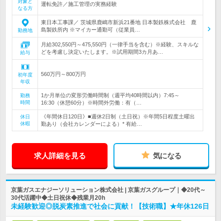
対象と
運転免許／施工管理の実務経験
なる方
東日本工事課／ 茨城県鹿嶋市新浜21番地 日本製鉄株式会社 鹿
島製鉄所内 ※マイカー通勤可（従業員…
勤務地
月給302,550円～475,550円（一律手当を含む）※経験、スキルな
どを考慮し決定いたします。※試用期間3カ月あ…
給与
560万円～800万円
初年度
年収
1か月単位の変形労働時間制（週平均40時間以内）7:45～
勤務
時間
16:30（休憩60分）※時間外労働：有（…
《年間休日120日》■週休2日制（土日祝）※年間5日程度土曜出
休日
休暇
勤あり（会社カレンダーによる）* 有給…
求人詳細を見る
気になる
京葉ガスエナジーソリューション株式会社 | 京葉ガスグループ｜◆20代～
30代活躍中◆土日祝休◆残業月20h
未経験歓迎◎脱炭素推進で社会に貢献！【技術職】★年休126日