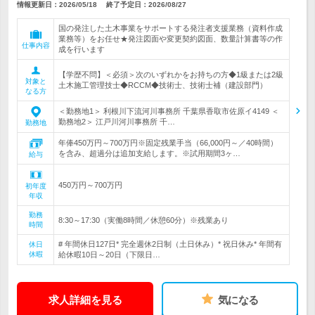
情報更新日：2026/05/18
終了予定日：
2026/08/27
国の発注した土木事業をサポートする発注者支援業務（資料作成
業務等）をお任せ★発注図面や変更契約図面、数量計算書等の作
仕事内容
成を行います
【学歴不問】＜必須＞次のいずれかをお持ちの方◆1級または2級
対象と
土木施工管理技士◆RCCM◆技術士、技術士補（建設部門）
なる方
＜勤務地1＞ 利根川下流河川事務所 千葉県香取市佐原イ4149 ＜
勤務地2＞ 江戸川河川事務所 千…
勤務地
年俸450万円～700万円※固定残業手当（66,000円～／40時間）
を含み、超過分は追加支給します。※試用期間3ヶ…
給与
450万円～700万円
初年度
年収
勤務
8:30～17:30（実働8時間／休憩60分）※残業あり
時間
# 年間休日127日* 完全週休2日制（土日休み）* 祝日休み* 年間有
休日
休暇
給休暇10日～20日（下限日…
求人詳細を見る
気になる