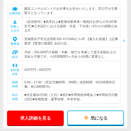
建設コンサルタントのお仕事をお任せいたします。官公庁が主要
取引となっています。
仕事内容
《必須条件》■高卒以上■普通自動車第一種免許お持ちの方(AT限
定可)■土木設計における道路・水道・下水道いずれかの経験があ
対象と
る方
なる方
茨城県水戸市元吉田町332-4 FOMAビル3F 【雇入れ直後】上記事
業所 【変更の範囲】会社の定…
勤務地
月給：250,000円※経験・年齢・能力を考慮して提示金額以上の
支給も可能です。※試用期間3ヶ月あり(待遇に変更なし…
給与
420万円～600万円
初年度
年収
9:00～17:00 （所定労働時間：7時間）休憩時間：60分時間外労
勤務
時間
働：有(16時間/月)
■完全週休2日制（土日）■祝日■年間有給休暇あり■年間休日日数
休日
休暇
125日■休暇制度：夏季休暇、年末年始…
求人詳細を見る
気になる