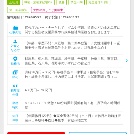
正社員
職種・業種未経験OK
急募
学歴不問
完全週休2日制
第二新卒歓迎
女性のおしごと掲載中
情報更新日：2026/05/22
終了予定日：
2026/11/12
官公庁のパートナーとして、ダムや河川、道路などの土木工事に
関する発注者支援業務や行政事務補助業務をお任せします。
仕事内容
【年齢・学歴不問！未経験・第二新卒歓迎！／女性活躍中】＜必
対象と
須要件＞普通自動車免許をお持ちの方。◎残業少なめ！
なる方
群馬県、栃木県、茨城県、埼玉県、千葉県、神奈川県、東京都、
富山県、石川県、長野県のいずれかの官公庁…
勤務地
月給26万円～36万円+各種手当※一律手当（住宅手当）含む※年
齢・経験を考慮し、社内規定により決定。※試用期間：有（…
給与
460万円～780万円
初年度
年収
8：30～17：30休憩：60分時間外労働有無：有（月平均20時間程
勤務
時間
度）
【年間休日122日】◆完全週休2日制（土・日）※休日出勤時は振
休日
休暇
替休日を取得◆祝日◆夏季：有給休暇にて…