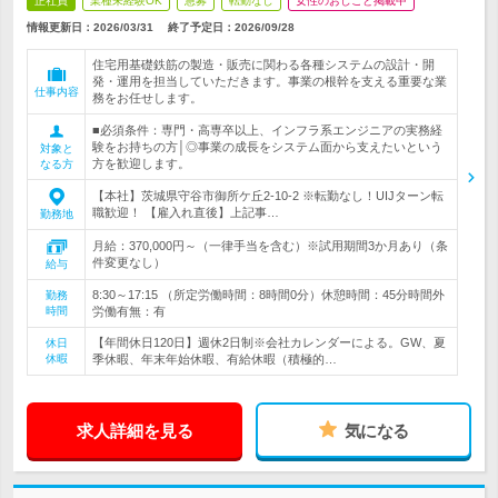
正社員
業種未経験OK
急募
転勤なし
女性のおしごと掲載中
情報更新日：2026/03/31
終了予定日：
2026/09/28
住宅用基礎鉄筋の製造・販売に関わる各種システムの設計・開
発・運用を担当していただきます。事業の根幹を支える重要な業
仕事内容
務をお任せします。
■必須条件：専門・高専卒以上、インフラ系エンジニアの実務経
験をお持ちの方│◎事業の成長をシステム面から支えたいという
対象と
方を歓迎します。
なる方
【本社】茨城県守谷市御所ケ丘2-10-2 ※転勤なし！UIJターン転
職歓迎！ 【雇入れ直後】上記事…
勤務地
月給：370,000円～（一律手当を含む）※試用期間3か月あり（条
件変更なし）
給与
8:30～17:15 （所定労働時間：8時間0分）休憩時間：45分時間外
勤務
時間
労働有無：有
【年間休日120日】週休2日制※会社カレンダーによる。GW、夏
休日
休暇
季休暇、年末年始休暇、有給休暇（積極的…
求人詳細を見る
気になる