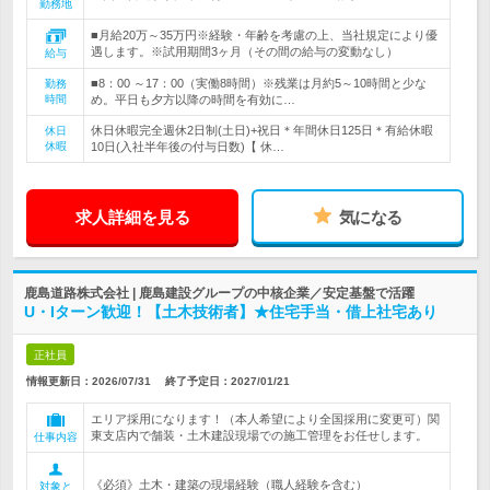
勤務地
■月給20万～35万円※経験・年齢を考慮の上、当社規定により優
遇します。※試用期間3ヶ月（その間の給与の変動なし）
給与
■8：00 ～17：00（実働8時間）※残業は月約5～10時間と少な
勤務
時間
め。平日も夕方以降の時間を有効に…
休日休暇完全週休2日制(土日)+祝日＊年間休日125日＊有給休暇
休日
休暇
10日(入社半年後の付与日数)【 休…
求人詳細を見る
気になる
鹿島道路株式会社 | 鹿島建設グループの中核企業／安定基盤で活躍
U・Iターン歓迎！【土木技術者】★住宅手当・借上社宅あり
正社員
情報更新日：2026/07/31
終了予定日：
2027/01/21
エリア採用になります！（本人希望により全国採用に変更可）関
東支店内で舗装・土木建設現場での施工管理をお任せします。
仕事内容
《必須》土木・建築の現場経験（職人経験を含む）
対象と