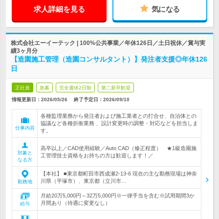
求人詳細を見る
気になる
株式会社エーイーテック | 100%公共事業／年休126日／土日祝休／賞与実
績3ヶ月分
【造園施工管理（造園コンサルタント）】発注者支援◎年休126
日
正社員
急募
完全週休2日制
第二新卒歓迎
情報更新日：2026/05/26
終了予定日：
2026/09/10
各種監理業務から発注者および施工業者との打合せ、自治体との
協議など各種折衝業務 、設計変更時の調整・対応などを担当しま
仕事内容
す。
高卒以上／CAD使用経験／Auto CAD（修正程度） ★1級造園施
対象と
工管理技士資格をお持ちの方は歓迎します！／
なる方
【本社】 ■東京都町田市西成瀬2-13-6 現在の主な勤務現場は神奈
川県（平塚市）、東京都（立川市…
勤務地
月給20万5,000円～32万5,000円※一律手当を含む※試用期間3か
月間あり（待遇に変更なし）
給与