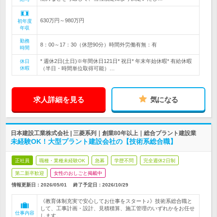
630万円～980万円
初年度
年収
勤務
8：00～17：30（休憩90分）時間外労働有無：有
時間
* 週休2日(土日)※年間休日121日* 祝日* 年末年始休暇* 有給休暇
休日
休暇
（半日・時間単位取得可能）…
求人詳細を見る
気になる
日本建設工業株式会社 | 三菱系列｜創業80年以上｜総合プラント建設業
未経験OK！大型プラント建設会社の【技術系総合職】
正社員
職種・業種未経験OK
急募
学歴不問
完全週休2日制
第二新卒歓迎
女性のおしごと掲載中
情報更新日：2026/05/01
終了予定日：
2026/10/29
《教育体制充実で安心してお仕事をスタート♪》技術系総合職と
して、工事計画・設計、見積積算、施工管理のいずれかをお任せ
仕事内容
します。