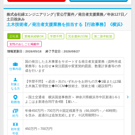
株式会社緑エンジニアリング | 官公庁案件／発注者支援業務／年休127日／
土日祝休み
土木技術者／発注者支援業務を担当する【行政事務】《横浜》
正社員
業種未経験OK
学歴不問
完全週休2日制
第二新卒歓迎
女性のおしごと掲載中
情報更新日：2026/05/18
終了予定日：
2026/08/27
国の発注した土木事業をサポートする発注者支援業務（資料作成
業務等）をお任せ★発注図面や変更契約図面、数量計算書等の作
仕事内容
成を行います
【学歴不問】＜必須＞次のいずれかをお持ちの方◆1級または2級
対象と
土木施工管理技士◆RCCM◆技術士、技術士補（建設部門）
なる方
＜国土交通省 横浜国道事務所＞ 神奈川県横浜市中区新港1-6-1
よこはま新港合同庁舎4階 【雇い…
勤務地
年俸450万円～700万円※固定残業手当（66,000円～／40時間）
を含み、超過分は追加支給します。※試用期間3ヶ…
給与
450万円～700万円
初年度
年収