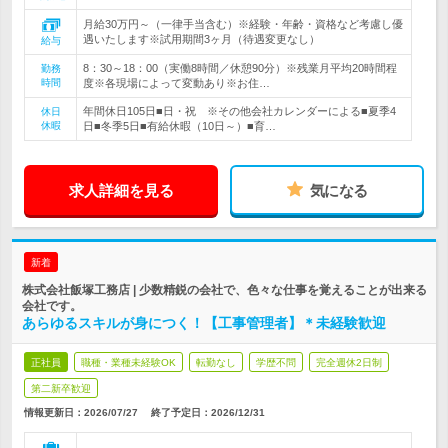
月給30万円～（一律手当含む）※経験・年齢・資格など考慮し優
遇いたします※試用期間3ヶ月（待遇変更なし）
給与
8：30～18：00（実働8時間／休憩90分）※残業月平均20時間程
勤務
時間
度※各現場によって変動あり※お住…
年間休日105日■日・祝 ※その他会社カレンダーによる■夏季4
休日
休暇
日■冬季5日■有給休暇（10日～）■育…
求人詳細を見る
気になる
新着
株式会社飯塚工務店 | 少数精鋭の会社で、色々な仕事を覚えることが出来る
会社です。
あらゆるスキルが身につく！【工事管理者】＊未経験歓迎
正社員
職種・業種未経験OK
転勤なし
学歴不問
完全週休2日制
第二新卒歓迎
情報更新日：2026/07/27
終了予定日：
2026/12/31