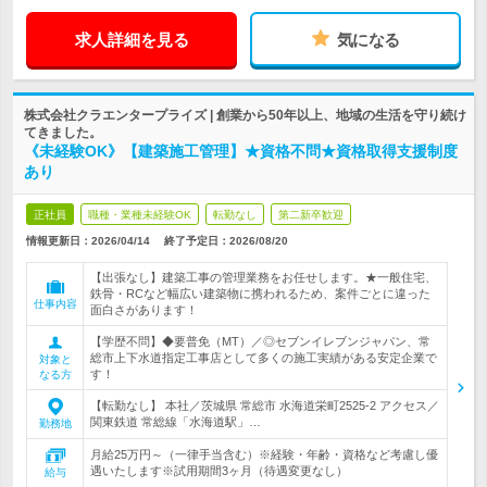
求人詳細を見る
気になる
株式会社クラエンタープライズ | 創業から50年以上、地域の生活を守り続け
てきました。
《未経験OK》【建築施工管理】★資格不問★資格取得支援制度
あり
正社員
職種・業種未経験OK
転勤なし
第二新卒歓迎
情報更新日：2026/04/14
終了予定日：
2026/08/20
【出張なし】建築工事の管理業務をお任せします。★一般住宅、
鉄骨・RCなど幅広い建築物に携われるため、案件ごとに違った
仕事内容
面白さがあります！
【学歴不問】◆要普免（MT）／◎セブンイレブンジャパン、常
総市上下水道指定工事店として多くの施工実績がある安定企業で
対象と
す！
なる方
【転勤なし】 本社／茨城県 常総市 水海道栄町2525-2 アクセス／
関東鉄道 常総線「水海道駅」…
勤務地
月給25万円～（一律手当含む）※経験・年齢・資格など考慮し優
遇いたします※試用期間3ヶ月（待遇変更なし）
給与