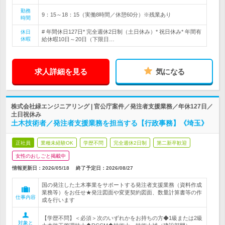
勤務
9：15～18：15（実働8時間／休憩60分）※残業あり
時間
# 年間休日127日* 完全週休2日制（土日休み）* 祝日休み* 年間有
休日
休暇
給休暇10日～20日（下限日…
求人詳細を見る
気になる
株式会社緑エンジニアリング | 官公庁案件／発注者支援業務／年休127日／
土日祝休み
土木技術者／発注者支援業務を担当する【行政事務】《埼玉》
正社員
業種未経験OK
学歴不問
完全週休2日制
第二新卒歓迎
女性のおしごと掲載中
情報更新日：2026/05/18
終了予定日：
2026/08/27
国の発注した土木事業をサポートする発注者支援業務（資料作成
業務等）をお任せ★発注図面や変更契約図面、数量計算書等の作
仕事内容
成を行います
【学歴不問】＜必須＞次のいずれかをお持ちの方◆1級または2級
対象と