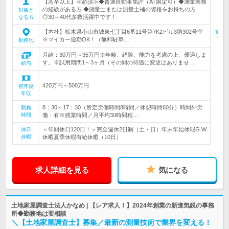
【高卒以上】≪必須≫◆普通自動車免許（AT限定可）◆測量業務
の経験がある方 ◆測量士または測量士補の資格をお持ちの方
対象と
◎30～40代多数活躍中です！
なる方
【本社】栃木県小山市城東七丁目6番11号第7K2ビル3階302号室
※マイカー通勤OK！（無料駐車…
勤務地
月給：30万円～35万円※年齢、経験、能力を考慮の上、優遇しま
す。※試用期間1～3ヶ月（その間の待遇に変更はありませ…
給与
420万円～500万円
初年度
年収
8：30～17：30（所定労働時間8時間／休憩時間60分）時間外労
勤務
時間
働：有※残業時間／月平均30時間程…
＜年間休日120日！＞完全週休2日制（土・日）年末年始休暇G.W
休日
休暇
休暇夏季休暇有給休暇（10日）
求人詳細を見る
気になる
土地家屋調査士法人かなめ | 【レア求人！】2024年創業の新進気鋭の事務
所◆勤務地は要相談
＼【土地家屋調査士】募集／最新の測量技術で業界を変える！