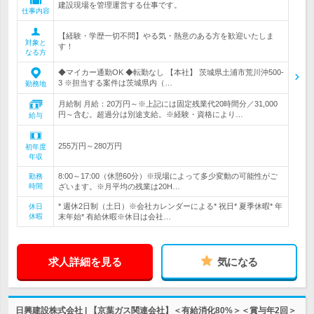
建設現場を管理運営する仕事です。
仕事内容
【経験・学歴一切不問】やる気・熱意のある方を歓迎いたしま
対象と
す！
なる方
◆マイカー通勤OK ◆転勤なし 【本社】 茨城県土浦市荒川沖500-
3 ※担当する案件は茨城県内（…
勤務地
月給制 月給：20万円～※上記には固定残業代20時間分／31,000
円～含む。超過分は別途支給。※経験・資格により…
給与
255万円～280万円
初年度
年収
8:00～17:00（休憩60分）※現場によって多少変動の可能性がご
勤務
時間
ざいます。※月平均の残業は20H…
* 週休2日制（土日）※会社カレンダーによる* 祝日* 夏季休暇* 年
休日
休暇
末年始* 有給休暇※休日は会社…
求人詳細を見る
気になる
日興建設株式会社 | 【京葉ガス関連会社】＜有給消化80%＞＜賞与年2回＞