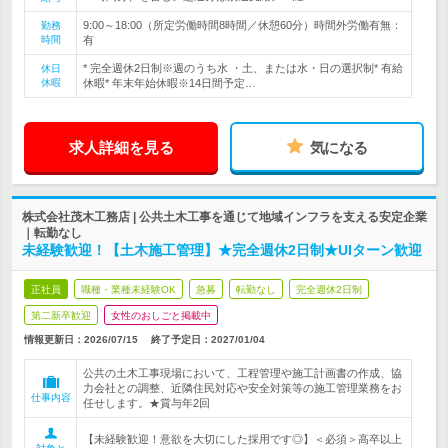
9:00～18:00（所定労働時間8時間／休憩60分）時間外労働有無：
勤務
時間
有
* 完全週休2日制※週のうち水 ・土、または水・日の選択制* 有給
休日
休暇
休暇* 年末年始休暇※14日間予定…
求人詳細を見る
気になる
株式会社茂木工務店 | 公共土木工事を通じて地域インフラを支える安定企業
｜転勤なし
未経験歓迎！【土木施工管理】★完全週休2日制★UIターン歓迎
正社員
職種・業種未経験OK
急募
転勤なし
完全週休2日制
第二新卒歓迎
女性のおしごと掲載中
情報更新日：2026/07/15
終了予定日：
2027/01/04
公共の土木工事現場において、工程管理や施工計画書の作成、協
力会社との調整、近隣住民対応や安全対策等の施工管理業務をお
仕事内容
任せします。★賞与年2回
【未経験歓迎！意欲を大切にした採用です◎】＜必須＞高卒以上