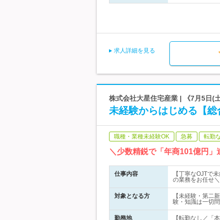
求人詳細を見る
株式会社大星住宅産業 | 《7月5日
未経験からはじめる【総
職種・業種未経験OK
急募
転勤
＼少数精鋭で「年商101億円
仕事内容
【丁寧なOJTで
の業務をお任せ＼
対象となる方
【未経験・第二新
験・知識は一切問
勤務地
【転勤なし／「本町