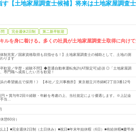
指す【土地家屋調査士候補】将来は土地家屋調査士
不問
完全週休2日制
第二新卒歓迎
キルを身に着ける。多くの社員が土地家屋調査士取得に向けて
体制充実／国家資格取得も目指せる！】土地家屋調査士の補助として、土地の測
わります
卒歓迎／学歴・経験不問】◆普通自動車運転免許(AT限定可)必須 ◎「土地家屋調
、専門職へ成長したい方を歓迎！
浜の希望拠点で採用！》 【本社／立川事務所】 東京都立川市錦町2丁目3番12号
0万円 + 賞与年2回※経験・年齢を考慮の上、当社規定により優遇します。※上記金
手当…
円
（休憩60分）
日以上】■完全週休2日制（土日休み）■祝日■年末年始休暇（6日）■有給休暇■慶弔休