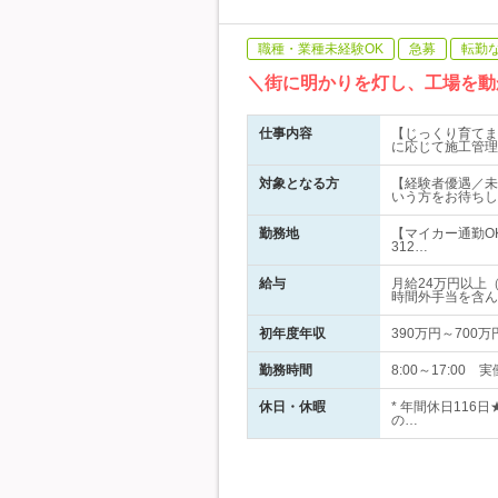
職種・業種未経験OK
急募
転勤
＼街に明かりを灯し、工場を動
仕事内容
【じっくり育てま
に応じて施工管理
対象となる方
【経験者優遇／未
いう方をお待ちし
勤務地
【マイカー通勤O
312…
給与
月給24万円以上
時間外手当を含ん
初年度年収
390万円～700万
勤務時間
8:00～17:0
休日・休暇
* 年間休日116
の…