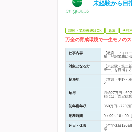
未経験から目
職種・業種未経験OK
急募
学歴
万全の育成環境で一生モノのス
仕事内容
【教育・フォロー
量・登記業務に携
対象となる方
【未経験・第二新
査士」を目指す方
勤務地
《立川・中野・横
2…
給与
月給27万円～6
額には、固定残業
初年度年収
360万円～720万
勤務時間
9：00～18：00
休日・休暇
【年間休日120
暇…