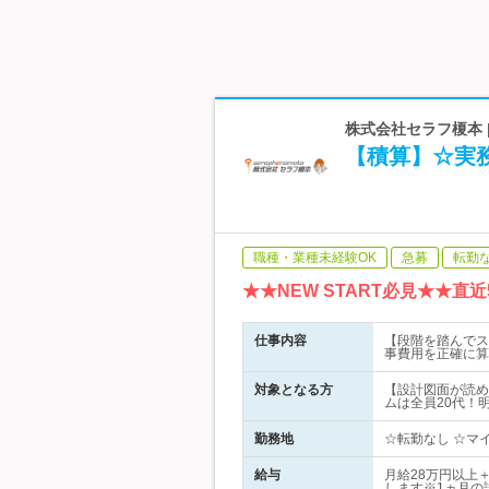
株式会社セラフ榎本 |
【積算】☆実務
職種・業種未経験OK
急募
転勤
★★NEW START必見★★直
仕事内容
【段階を踏んでス
事費用を正確に算
対象となる方
【設計図面が読め
ムは全員20代！
勤務地
☆転勤なし ☆マイ
給与
月給28万円以上
します※1ヵ月の