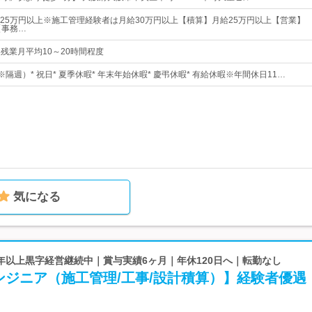
25万円以上※施工管理経験者は月給30万円以上【積算】月給25万円以上【営業】
【事務…
0※残業月平均10～20時間程度
※隔週）* 祝日* 夏季休暇* 年末年始休暇* 慶弔休暇* 有給休暇※年間休日11…
気になる
70年以上黒字経営継続中｜賞与実績6ヶ月｜年休120日へ｜転勤なし
ンジニア（施工管理/工事/設計積算）】経験者優遇