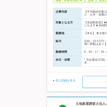
職種・業種未経験OK
急募
転勤
仕事内容
【平均勤続年数1
ど、土木・造園の
対象となる方
【未経験歓迎】■
ごせます★未経験
勤務地
【本社】 東京都小
給与
月給：20.5万
遇に変動はありま
勤務時間
8：00～17：0
休日・休暇
* 完全週休2日
末…
求人詳細を見る
土地家屋調査士法人え