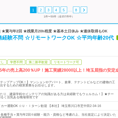
…
1
2
3
4
5
8
1件〜50件（全357件中）
 ★賞与年2回 ★残業月20h程度 ★基本土日休み ★連休取得もOK
経験不問 ☆リモートワークOK ☆平均年齢20代
なし
学歴不問
第二新卒歓迎
リモートワーク可
近5年の売上高200％UP！施工実績28000以上！埼玉屈指の安
テップアップOK！】マンションやアパート、倉庫、テナントビルなどの建物の工
出するための積算業務をお任せします。
たり、建築学科やインテリアの知識がある方は未経験でもウェルカム！】★チー
明るく活気ある職場環境です
カー通勤OK ☆Ｕ・Ｉターン歓迎 【本社】 埼玉県川口市芝中田2-34-16
＋各種手当＋賞与年2回※経験・能力・資格など考慮の上、当社規定により決定いた
試用期間…