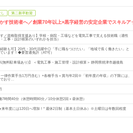
なし
第二新卒歓迎
かす技術者へ／創業70年以上×黒字経営の安定企業でスキルア
す／資格取得支援あり】学校・病院・工場などを電気工事で支える技術職（適性
・工事・設計積算のいずれかを担当）
経験も可】20代・30代活躍中◎「手に職をつけたい」「地域で長く働きたい」と
ています！◆要普通免許（AT可）
K(無料駐車場あり)】 ＜電気工事・施工管理・設計積算＞ 静岡県焼津市越後島
（一律作業手当1万円含む）+各種手当＋賞与年2回※「初年度の年収」の下限には、
でおり…
円
0 実働7時間40分（休憩時間80分／10分休憩2回＋昼休憩）
日★来年度には120日へ増加！* 週休2日制（基本土日休み）※土曜日は年数回程度