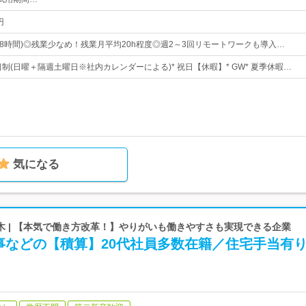
円
0(実働8時間)◎残業少なめ！残業月平均20h程度◎週2～3回リモートワークも導入…
日制(日曜＋隔週土曜日※社内カレンダーによる)* 祝日【休暇】* GW* 夏季休暇…
気になる
木 | 【本気で働き方改革！】やりがいも働きやすさも実現できる企業
事などの【積算】20代社員多数在籍／住宅手当有