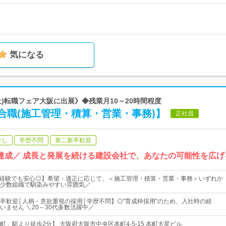
気になる
(土)転職フェア大阪に出展》◆残業月10～20時間程度
合職(施工管理・積算・営業・事務)】
正社員
なし
学歴不問
第二新卒歓迎
」達成／ 成長と発展を続ける建設会社で、あなたの可能性を広
未経験でも安心◎】希望・適正に応じて、＜施工管理・積算・営業・事務＞いずれか
少数組織で馴染みやすい雰囲気／
卒歓迎│人柄・意欲重視の採用│学歴不問】◎"育成枠採用"のため、入社時の経
いません ＼20～30代多数活躍中／
」駅より徒歩2分】 大阪府大阪市中央区本町4-5-15 本町大星ビル