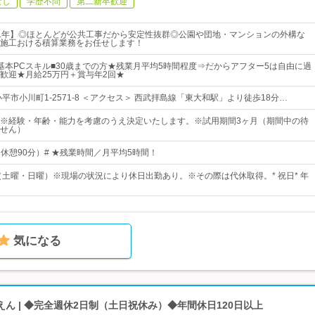
なし
学歴不問
第二新卒歓迎
1年】◎ほとんどが公共工事だから安定性抜群◎公園や団地・マンションの外構な
施工おける積算業務をお任せします！
基本PCスキル■30歳までの方★残業月平均5時間程度⇒だからアフター5は自由に過
歓迎★月給25万円＋賞与年2回★
平市小川町1-2571-8 ＜アクセス＞ 西武拝島線「東大和駅」より徒歩18分…
円～※経験・年齢・能力を考慮のうえ決定いたします。※試用期間3ヶ月（期間中の待
せん）
0（休憩90分）# ★残業時間／月平均5時間！
制（土曜・日曜）※現場の状況により休日出勤あり。※その際は代休取得。* 祝日* 年
気になる
ん | ◆完全週休2日制（土日祝休み）◆年間休日120日以上