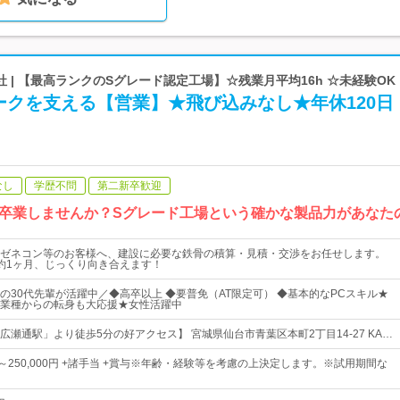
 | 【最高ランクのSグレード認定工場】☆残業月平均16h ☆未経験OK
ークを支える【営業】★飛び込みなし★年休120日
なし
学歴不問
第二新卒歓迎
卒業しませんか？Sグレード工場という確かな製品力があなた
ゼネコン等のお客様へ、建設に必要な鉄骨の積算・見積・交渉をお任せします。
約1ヶ月、じっくり向き合えます！
の30代先輩が活躍中／◆高卒以上 ◆要普免（AT限定可） ◆基本的なPCスキル★
業種からの転身も大応援★女性活躍中
広瀬通駅」より徒歩5分の好アクセス】 宮城県仙台市青葉区本町2丁目14-27 KA…
0円～250,000円 +諸手当 +賞与※年齢・経験等を考慮の上決定します。※試用期間な