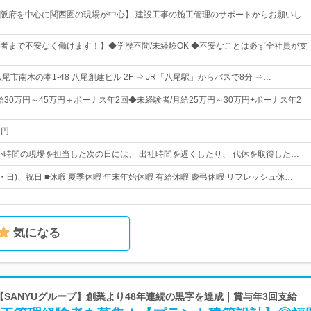
阪府を中心に関西圏の現場が中心】 建設工事の施工管理のサポートからお願いし
者まで不安なく働けます！】◆学歴不問/未経験OK ◆不安なことは必ず全社員が支
尾市南木の本1-48 八尾創建ビル 2F ⇒ JR「八尾駅」からバスで8分 ⇒…
給30万円～45万円＋ボーナス年2回◆未経験者/月給25万円～30万円+ボーナス年2
万円
0 ※遅い時間の現場を担当した次の日には、 出社時間を遅くしたり、 代休を取得した…
土・日)、祝日 ■休暇 夏季休暇 年末年始休暇 有給休暇 慶弔休暇 リフレッシュ休…
気になる
 【SANYUグループ】創業より48年連続の黒字を達成｜賞与年3回支給