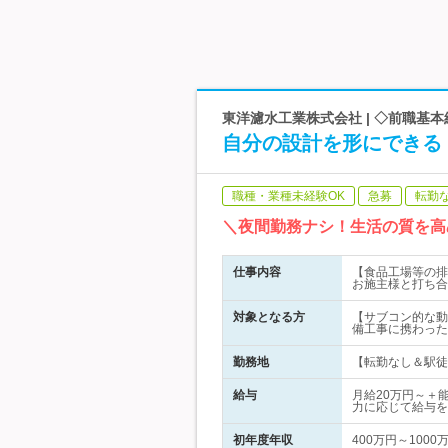
東洋濾水工業株式会社 | ◇前職基本
自分の設計を形にできる
職種・業種未経験OK
急募
転勤
＼夜間勤務ナシ！生活の質を高
仕事内容
【食品工場等の排
お施主様と打ち合
対象となる方
【サブコン的な動
備工事に携わった
勤務地
【転勤なし＆駅徒
給与
月給20万円～＋
力に応じて給与を
初年度年収
400万円～1000