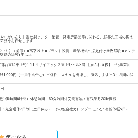
やりがいあり】当社製タンク・配管・発電所部品等に関わる、顧客先工場の据え
業務をお任せします。
活躍中！】＜必須＞■高卒以上 ■プラント設備・産業機械の据え付け業務経験 ■メンテ
監督の経験3年以上
都台東区東上野1-11-4 ザイマックス東上野ビル3階 【雇入れ直後】上記事業所…
円～361,000円（一律手当含む）※経験・スキルを考慮し、優遇します※3ヶ月間の試
万円
0（所定労働時間8時間）休憩時間：60分時間外労働有無：有残業月20時間程
日】* 完全週休2日制（土日休み）└その他会社カレンダーによる* 有給休暇5日～
気になる