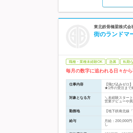
東北鉄骨橋梁株式会社
街のランドマ
職種・業種未経験OK
急募
転勤
毎月の数字に追われる日々から
仕事内容
【飛び込みゼロ】
★1件の受注まで
対象となる方
＼未経験スタート
営業デビューや異
勤務地
【地下鉄南北線「
給与
月給：200,00
し