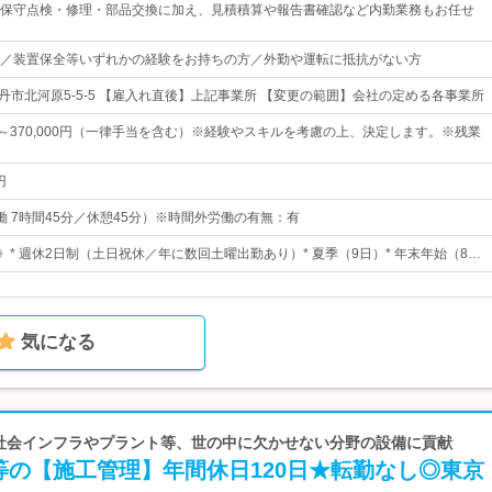
保守点検・修理・部品交換に加え、見積積算や報告書確認など内勤業務もお任せ
／装置保全等いずれかの経験をお持ちの方／外勤や運転に抵抗がない方
伊丹市北河原5-5-5 【雇入れ直後】上記事業所 【変更の範囲】会社の定める各事業所
0円～370,000円（一律手当を含む）※経験やスキルを考慮の上、決定します。※残業
円
0（実働 7時間45分／休憩45分）※時間外労働の有無：有
》* 週休2日制（土日祝休／年に数回土曜出勤あり）* 夏季（9日）* 年末年始（8…
気になる
| 社会インフラやプラント等、世の中に欠かせない分野の設備に貢献
等の【施工管理】年間休日120日★転勤なし◎東京