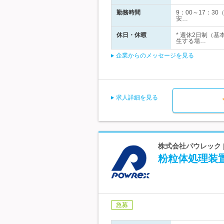
勤務時間
9：00～17：
安…
休日・休暇
* 週休2日制（
生する場…
企業からのメッセージを見る
求人詳細を見る
株式会社パウレック
粉粒体処理装置
急募