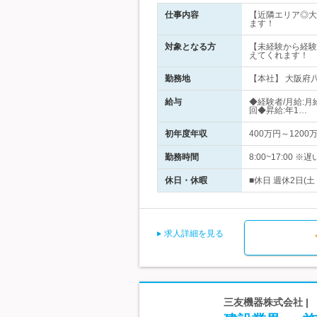
仕事内容
【近隣エリア◎大
ます！
対象となる方
【未経験から経験
えてくれます！
勤務地
【本社】 大阪府八
給与
◆経験者/月給:月
回◆昇給:年1…
初年度年収
400万円～1200
勤務時間
8:00~17:0
休日・休暇
■休日 週休2日(
求人詳細を見る
三友機器株式会社 |