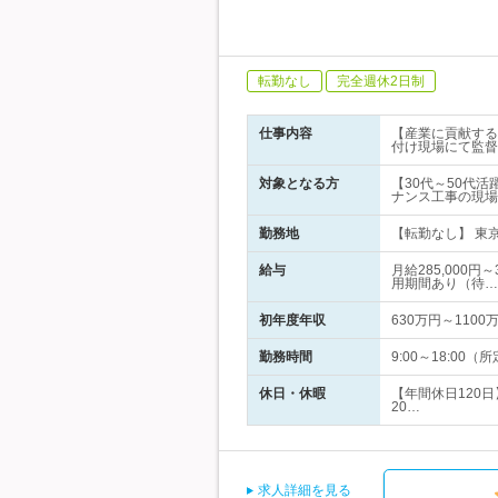
転勤なし
完全週休2日制
仕事内容
【産業に貢献する
付け現場にて監督
対象となる方
【30代～50代
ナンス工事の現場
勤務地
【転勤なし】 東京
給与
月給285,000
用期間あり（待…
初年度年収
630万円～1100
勤務時間
9:00～18:0
休日・休暇
【年間休日120
20…
求人詳細を見る