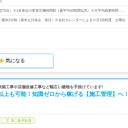
円
0（休憩75分）※1年単位の変形労働時間制（週平均40時間以内）※月平均残業時間：…
0日# 週休2日制（基本土日休み、祝日）※会社カレンダーによる※月1回程度、土曜出
気になる
 新築工事や店舗改修工事など幅広い建物を手掛けています!
円以上も可能！知識ゼロから稼げる【施工管理】へ
なし
第二新卒歓迎