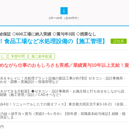
1
1件〜44件（全44件中）
給保証 ◇600工場に納入実績 ◇賞与年3回 ◇残業なし
！食品工場など水処理設備の【施工管理】
正社員
なし
学歴不問
第二新卒歓迎
めながら仕事のおもしろさも実感／業績賞与10年以上支給！
水をキレイに！水処理プラント設備の新設工事が約7割】ゼネコン・設計事務所・
わせ・調整～実施設計～現場管理など
きができる方歓迎】◆ゼネコン・設計事務所・お施主様と打ち合せをしながら設
経験（施工管理／設計／CADオペなど）
歩4分！リニューアルしたての新オフィス】 東京都大田区北千束3-18-21 《全国…
能力給＋諸手当＋賞与（実績3～6ヶ月分）【初年度：前職基本給与保証】経験・能
決定しま…
万円