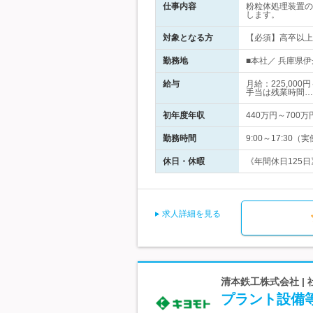
仕事内容
粉粒体処理装置の
します。
対象となる方
【必須】高卒以上
勤務地
■本社／ 兵庫県
給与
月給：225,00
手当は残業時間…
初年度年収
440万円～700万
勤務時間
9:00～17:3
休日・休暇
《年間休日125日
求人詳細を見る
清本鉄工株式会社 
プラント設備