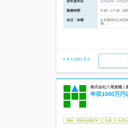
初年度年収
270万円～370万
勤務時間
8:30～17:3
休日・休暇
# 年間休日12
勤…
求人詳細を見る
株式会社八尾創建 |
年収1000万
職種・業種未経験OK
急募
転勤