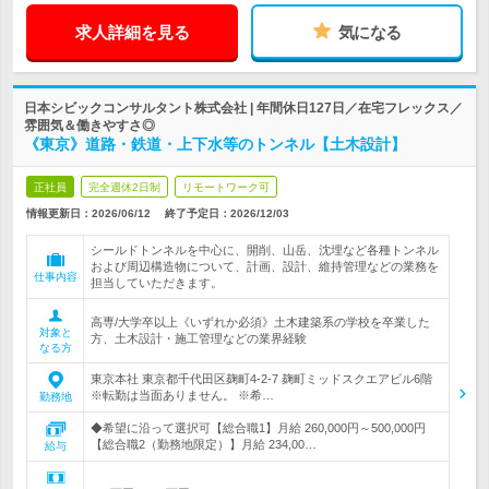
求人詳細を見る
気になる
日本シビックコンサルタント株式会社 | 年間休日127日／在宅フレックス／
雰囲気＆働きやすさ◎
《東京》道路・鉄道・上下水等のトンネル【土木設計】
正社員
完全週休2日制
リモートワーク可
情報更新日：2026/06/12
終了予定日：
2026/12/03
シールドトンネルを中心に、開削、山岳、沈埋など各種トンネル
および周辺構造物について、計画、設計、維持管理などの業務を
仕事内容
担当していただきます。
高専/大学卒以上《いずれか必須》土木建築系の学校を卒業した
対象と
方、土木設計・施工管理などの業界経験
なる方
東京本社 東京都千代田区麹町4-2-7 麹町ミッドスクエアビル6階
※転勤は当面ありません。 ※希…
勤務地
◆希望に沿って選択可【総合職1】月給 260,000円～500,000円
【総合職2（勤務地限定）】月給 234,00…
給与