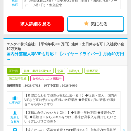
# 《年間休日127日》* 完全週休2日制（土日）* 国民の祝日* メー
休日
休暇
デー（5月1日）* 創立記念…
求人詳細を見る
気になる
エムケイ株式会社 | 【平均年収901万円】連休・土日休みも可｜入社祝い金
10万支給
国内外芸能人等VIPも対応！【ハイヤードライバー】月給40万円
～
正社員
職種・業種未経験OK
急募
転勤なし
学歴不問
第二新卒歓迎
女性のおしごと掲載中
情報更新日：2026/07/13
終了予定日：
2026/10/05
【希望に合わせて昼勤or夜勤は選べる！】◆役員・要人、国内外
VIPなど事前予約のお客様の送迎業務 ◆最長5ヶ月の研修で経験
仕事内容
ゼロから学べます◎
【運転に自信のない方もOK！】◆学歴・年齢不問 ◆要普免(AT
可) ◆経験ゼロからスキルをつけ、将来は高収入を目指したいと
対象と
いう方はぜひご応募を！
なる方
【遠方からのご応募大歓迎！WEB面接あり】 京都府内の営業所