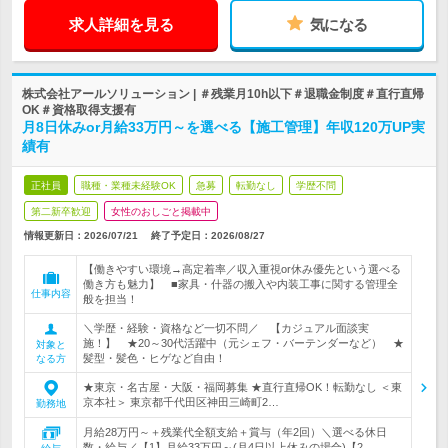
求人詳細を見る
気になる
株式会社アールソリューション | ＃残業月10h以下＃退職金制度＃直行直帰
OK＃資格取得支援有
月8日休みor月給33万円～を選べる【施工管理】年収120万UP実
績有
正社員
職種・業種未経験OK
急募
転勤なし
学歴不問
第二新卒歓迎
女性のおしごと掲載中
情報更新日：2026/07/21
終了予定日：
2026/08/27
【働きやすい環境→高定着率／収入重視or休み優先という選べる
働き方も魅力】 ■家具・什器の搬入や内装工事に関する管理全
仕事内容
般を担当！
＼学歴・経験・資格など一切不問／ 【カジュアル面談実
施！】 ★20～30代活躍中（元シェフ・バーテンダーなど） ★
対象と
髪型・髪色・ヒゲなど自由！
なる方
★東京・名古屋・大阪・福岡募集 ★直行直帰OK！転勤なし ＜東
京本社＞ 東京都千代田区神田三崎町2…
勤務地
月給28万円～＋残業代全額支給＋賞与（年2回）＼選べる休日
数・給与／【1】月給33万円～(月4日以上休みの場合)【2…