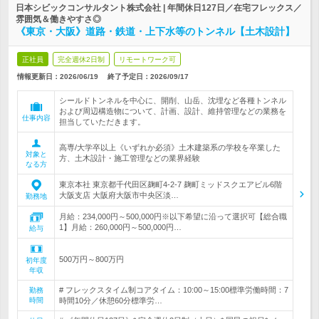
日本シビックコンサルタント株式会社 | 年間休日127日／在宅フレックス／
雰囲気＆働きやすさ◎
《東京・大阪》道路・鉄道・上下水等のトンネル【土木設計】
正社員
完全週休2日制
リモートワーク可
情報更新日：2026/06/19
終了予定日：
2026/09/17
シールドトンネルを中心に、開削、山岳、沈埋など各種トンネル
および周辺構造物について、計画、設計、維持管理などの業務を
仕事内容
担当していただきます。
高専/大学卒以上《いずれか必須》土木建築系の学校を卒業した
対象と
方、土木設計・施工管理などの業界経験
なる方
東京本社 東京都千代田区麹町4-2-7 麹町ミッドスクエアビル6階
大阪支店 大阪府大阪市中央区淡…
勤務地
月給：234,000円～500,000円※以下希望に沿って選択可【総合職
1】月給：260,000円～500,000円…
給与
500万円～800万円
初年度
年収
# フレックスタイム制コアタイム：10:00～15:00標準労働時間：7
勤務
時間
時間10分／休憩60分標準労…