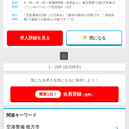
9：00～18：00（実働8時間／休憩あり）★社用車で直行OK★ガ
勤務
時間
ソリン&パーキング代支給# 《1日…
* 完全週休2日制（土日休み）└連休の取得も可能です。* 有給休
休日
休暇
暇 ※連続での取得も可能です！* G…
求人詳細を見る
気になる
1
1～15件 (全15件中)
気になる求人を気になるに保存しよう！
会員登録
簡単1分！
（無料）
関連キーワード
空港警備 枚方市