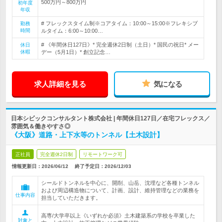
500万円～800万円
初年度
年収
# フレックスタイム制※コアタイム：10:00～15:00※フレキシブ
勤務
時間
ルタイム：6:00～10:00…
# 《年間休日127日》* 完全週休2日制（土日）* 国民の祝日* メー
休日
休暇
デー（5月1日）* 創立記念…
求人詳細を見る
気になる
日本シビックコンサルタント株式会社 | 年間休日127日／在宅フレックス／
雰囲気＆働きやすさ◎
《大阪》道路・上下水等のトンネル【土木設計】
正社員
完全週休2日制
リモートワーク可
情報更新日：2026/06/12
終了予定日：
2026/12/03
シールドトンネルを中心に、開削、山岳、沈埋など各種トンネル
および周辺構造物について、計画、設計、維持管理などの業務を
仕事内容
担当していただきます。
高専/大学卒以上《いずれか必須》土木建築系の学校を卒業した
対象と