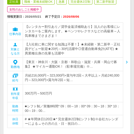
正社員
職種・業種未経験OK
急募
完全週休2日制
第二新卒歓迎
女性のおしごと掲載中
情報更新日：2026/05/21
終了予定日：
2026/08/06
【レンタカー割引あり／奨学金返済補助あり】法人のお客様にレ
ンタカーをご案内します。★ベンツやレクサスなどの高級車～人
仕事内容
気車種までさまざま！
【入社前に車に関する知識は不要！】★未経験・第二新卒・正社
員デビュー歓迎★20代～30代活躍中◎普通自動車免許(AT可) ★
対象と
異業種出身の先輩も活躍中
なる方
【東京・神奈川・大阪・京都・和歌山・滋賀・兵庫・岡山で募
集】 ★マイカー通勤OK！（駐車場完備）※…
勤務地
月給216,000円～323,000円+賞与年2回＜大卒以上＞月給240,000
円～323,000円+賞与年2回＜短…
給与
300万円～500万円
初年度
年収
■シフト制／実働8時間* 09：00～18：00* 09：30～18：30* 10：
勤務
時間
00～19：00…
# ★年間休日120日★* 完全週休2日制(シフト制)※会社カレンダ
休日
休暇
ーによる→その月の土・日・祝日の…