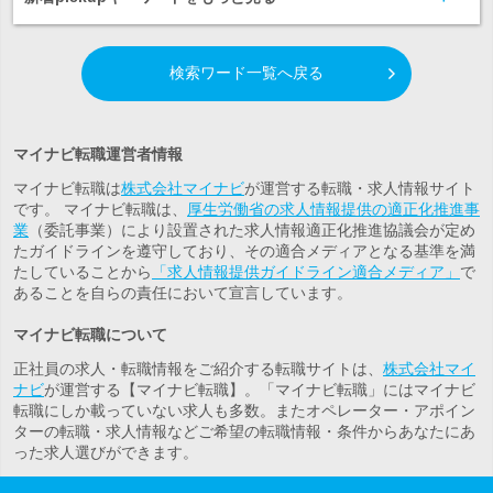
検索ワード一覧へ戻る
マイナビ転職運営者情報
マイナビ転職は
株式会社マイナビ
が運営する転職・求人情報サイト
です。 マイナビ転職は、
厚生労働省の求人情報提供の適正化推進事
業
（委託事業）により設置された求人情報適正化推進協議会が定め
たガイドラインを遵守しており、その適合メディアとなる基準を満
たしていることから
「求人情報提供ガイドライン適合メディア」
で
あることを自らの責任において宣言しています。
マイナビ転職について
正社員の求人・転職情報をご紹介する転職サイトは、
株式会社マイ
ナビ
が運営する【マイナビ転職】。「マイナビ転職」にはマイナビ
転職にしか載っていない求人も多数。また
オペレーター・アポイン
ター
の転職・求人情報などご希望の転職情報・条件からあなたにあ
った求人選びができます。