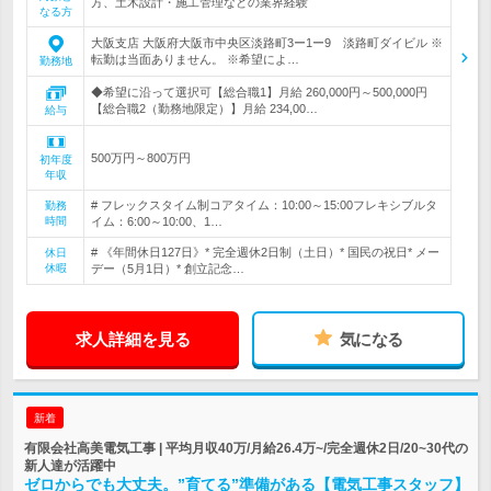
方、土木設計・施工管理などの業界経験
なる方
大阪支店 大阪府大阪市中央区淡路町3ー1ー9 淡路町ダイビル ※
転勤は当面ありません。 ※希望によ…
勤務地
◆希望に沿って選択可【総合職1】月給 260,000円～500,000円
【総合職2（勤務地限定）】月給 234,00…
給与
500万円～800万円
初年度
年収
# フレックスタイム制コアタイム：10:00～15:00フレキシブルタ
勤務
時間
イム：6:00～10:00、1…
# 《年間休日127日》* 完全週休2日制（土日）* 国民の祝日* メー
休日
休暇
デー（5月1日）* 創立記念…
求人詳細を見る
気になる
新着
有限会社高美電気工事 | 平均月収40万/月給26.4万~/完全週休2日/20~30代の
新人達が活躍中
ゼロからでも大丈夫。”育てる”準備がある【電気工事スタッフ】