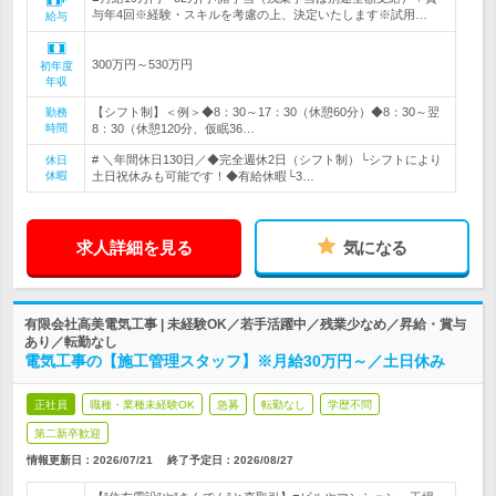
与年4回※経験・スキルを考慮の上、決定いたします※試用…
給与
300万円～530万円
初年度
年収
【シフト制】＜例＞◆8：30～17：30（休憩60分）◆8：30～翌
勤務
時間
8：30（休憩120分、仮眠36…
# ＼年間休日130日／◆完全週休2日（シフト制）└シフトにより
休日
休暇
土日祝休みも可能です！◆有給休暇└3…
求人詳細を見る
気になる
有限会社高美電気工事 | 未経験OK／若手活躍中／残業少なめ／昇給・賞与
あり／転勤なし
電気工事の【施工管理スタッフ】※月給30万円～／土日休み
正社員
職種・業種未経験OK
急募
転勤なし
学歴不問
第二新卒歓迎
情報更新日：2026/07/21
終了予定日：
2026/08/27