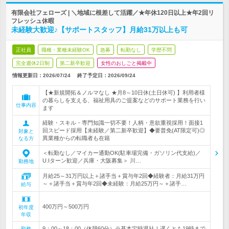
有限会社フェローズ | ＼地域に根差して活躍／★年休120日以上★年2回リ
フレッシュ休暇
未経験大歓迎♪【サポートスタッフ】月給31万以上も可
正社員
職種・業種未経験OK
急募
転勤なし
学歴不問
完全週休2日制
第二新卒歓迎
女性のおしごと掲載中
情報更新日：2026/07/24
終了予定日：
2026/09/24
【★新規開拓＆ノルマなし ★月8～10日休(土日休可) 】利用者様
の暮らしを支える、福祉用具のご提案などのサポート業務を行い
仕事内容
ます
経験・スキル・専門知識一切不要！人柄・意欲重視採用！面接1
回スピード採用【未経験／第二新卒歓迎】◆要普免(AT限定可)◎
対象と
異業種からの転職者も在籍
なる方
＜転勤なし／マイカー通勤OK(駐車場完備・ガソリン代支給)／
U.Iターン歓迎／兵庫・大阪募集＞ 川…
勤務地
月給25～31万円以上＋諸手当＋賞与年2回◆経験者：月給31万円
～＋諸手当＋賞与年2回◆未経験：月給25万円～＋諸手…
給与
400万円～500万円
初年度
年収
9：00～18：00（休憩60分）※基本定時退社！遅くとも19時まで
勤務