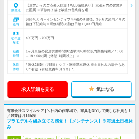
【遠方からのご応募大歓迎！WEB面接あり】 京都府内の営業所
に配属 ※研修終了後は希望の営業所を選…
勤務地
月給40万円＋インセンティブ※4週の研修後、3ヶ月の給与／その
後は下記給与※研修期間(4週)は日給11,000円月給…
給与
400万円～700万円
初年度
年収
1ヶ月単位の変形労働時間制/週平均40時間以内勤務時間／7：00
勤務
時間
～19：00の間（休憩1時間以上）＜…
* 週休2日制（月8日）シフト制※基本連休 ※土日休みの場合もあ
休日
休暇
り* 有給（有給取得率81.9％）*…
求人詳細を見る
気になる
有限会社スマイルケア | ＼社内の作業場で、家具をDIYして楽しむ社員も！
／残業は月16h程
プラモデルを組み立てる感覚！【メンテナンス】※毎週土日祝休
み