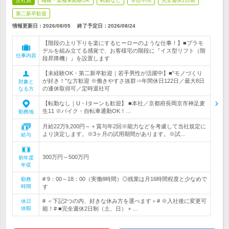
正社員
職種・業種未経験OK
転勤なし
学歴不問
完全週休2日制
第二新卒歓迎
情報更新日：2026/08/05
終了予定日：
2026/08/24
【階段の上り下りを楽にするヒーローのような仕事！】■プラモ
デルを組み立てる感覚で、お客様宅の階段に『イス型リフト（階
仕事内容
段昇降機）』を設置します
【未経験OK・第二新卒歓迎｜若手男性が活躍中】■"モノづくり
が好き！"な方歓迎 ※働きやすさ抜群⇒年間休日122日／最大8日
対象と
の連休取得可／定時退社可
なる方
【転勤なし｜U・Iターンも歓迎】 ■本社／京都府長岡京市神足麦
生11 ※バイク・自転車通勤OK！…
勤務地
月給22万9,200円～＋賞与年2回※能力などを考慮して当社規定に
より決定します。※3ヶ月の試用期間があります。※試…
給与
300万円～500万円
初年度
年収
# 9：00～18：00（実働8時間）◎残業は月16時間程度と少なめで
勤務
時間
す
# ＜下記2つの内、好きな休み方を選べます＞# ※入社後に変更可
休日
休暇
能！# ■完全週休2日制（土、日）＋…