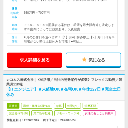
給与
350万円～700万円
初年度
年収
9：00～18：00※配属する案件は、希望を最大限考慮し決定しま
勤務
時間
す※案件によっては残業あり、又夜勤案…
# 月の公休日を選べます！【1】月4日休み以上【2】月8日休み※
休日
休暇
現場がない時は土日休みも可能！■有給…
求人詳細を見る
気になる
カコムス株式会社 | 《AI活用／自社内開発案件が多数》フレックス勤務／残
業月11h程
【ITエンジニア】＃未経験OK＃在宅OK＃年休127日＃完全土日
休み
正社員
職種・業種未経験OK
急募
転勤なし
学歴不問
完全週休2日制
第二新卒歓迎
リモートワーク可
女性のおしごと掲載中
情報更新日：2026/07/07
終了予定日：
2026/08/24