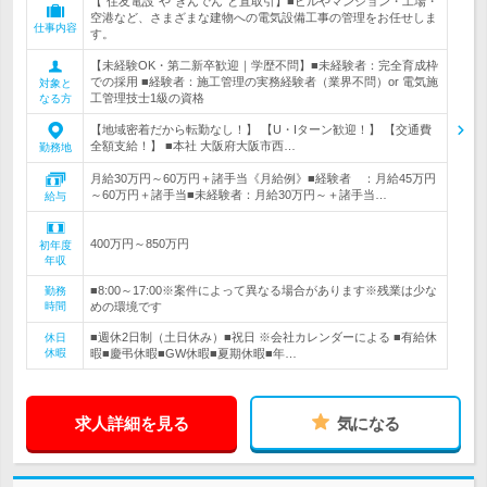
【”住友電設”や”きんでん”と直取引】■ビルやマンション・工場・
空港など、さまざまな建物への電気設備工事の管理をお任せしま
仕事内容
す。
【未経験OK・第二新卒歓迎｜学歴不問】■未経験者：完全育成枠
での採用 ■経験者：施工管理の実務経験者（業界不問）or 電気施
対象と
工管理技士1級の資格
なる方
【地域密着だから転勤なし！】 【U・Iターン歓迎！】 【交通費
全額支給！】 ■本社 大阪府大阪市西…
勤務地
月給30万円～60万円＋諸手当《月給例》■経験者 ：月給45万円
～60万円＋諸手当■未経験者：月給30万円～＋諸手当…
給与
400万円～850万円
初年度
年収
■8:00～17:00※案件によって異なる場合があります※残業は少な
勤務
時間
めの環境です
■週休2日制（土日休み）■祝日 ※会社カレンダーによる ■有給休
休日
休暇
暇■慶弔休暇■GW休暇■夏期休暇■年…
求人詳細を見る
気になる