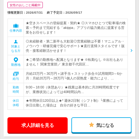
女性のおしごと掲載中
情報更新日：2026/07/31
終了予定日：
2026/09/17
★空きスペースの登録提案・契約★ ◎スマホひとつで駐車場の検
索～予約まで完結する「akippa」アプリの協力拠点に提案する営
仕事内容
業をお任せします！
◎未経験者・第二新卒も大歓迎◎営業経験は不要！マニュアル・
ノウハウ・研修完備で安心サポート★直行直帰スタイルです！販
対象と
売・接客経験活かせます！
なる方
★ご希望の勤務地へ配属となります★ ※転勤なし ※出社もあり
ません！ 関東営業部／ 東京都千代田区…
勤務地
月給23万円～30万円＋諸手当＋ストック歩合※試用期間3～6か
月：月給20万円～28万円└個人の習熟度・能力により、…
給与
9:00～18:00（休憩あり）★残業は基本的に月20時間程度です
勤務
時間
が、業務状況によっては40時間以内…
★年間休日120日以上★* 週休2日制（シフト制）└業務によって
休日
休暇
休日出勤した場合は 自分の好きな平日…
求人詳細を見る
気になる