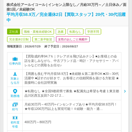
株式会社アールイコール | インセン上限なし／月給30万円～／土日休み／面
接1回／未経験OK
平均月収58.9万／完全週休2日【買取スタッフ】20代・30代活躍
中
正社員
職種・業種未経験OK
急募
転勤なし
学歴不問
完全週休2日制
第二新卒歓迎
女性のおしごと掲載中
情報更新日：2026/07/29
終了予定日：
2026/08/27
【買取成約率94.7％｜テレアポ＆飛び込みナシ】■お客様との会
話を楽しみながら、中古ブランド品・時計・アクセサリー・アパ
仕事内容
レルなどの買取をお任せ♪
【周囲も羨む平均月収58.9万】■未経験＆第二新卒OK ■20～30代
活躍中 ■話すのが好きで、お客様との信頼関係を築ける方歓迎 ★
対象と
面接時に会社説明実施
なる方
★転勤なし ★全国9都府県で募集 ★配属先は希望を考慮 1:東京都
品川区西五反田7-22-17 2…
勤務地
月給30万円～40万円+インセンティブあり★平均月収58.9万円！
★年収1200万円以上も実現可能！※経験・能力・適…
給与
400万円～800万円
初年度
年収