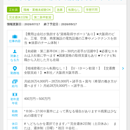
正社員
職種・業種未経験OK
急募
転勤なし
学歴不問
完全週休2日制
第二新卒歓迎
情報更新日：2026/07/17
終了予定日：
2026/09/17
【費用は会社が負担する"資格取得サポート"あり】■大阪府のビ
ル、工場、空港、商業施設の電気設備の工事やメンテナンスを担
仕事内容
当 ★抜群のチーム体制！
【未経験・第二新卒OK｜20～30代の若手が活躍中】■必要なスキ
ルは入社後に学べます ■国家資格の取得支援もあり ■マイナビ転
対象と
職から入社した方も在籍
なる方
【地域密着だから転勤なし！】 【U・Iターン歓迎！】 【交通費
全額支給！】 ■本社／大阪府大阪市西…
勤務地
月給26万4,000円～28万8,000円＋諸手当＋賞与《希望の働き方が
選べます！》月給28万8,000円～＋諸手当…
給与
400万円～500万円
初年度
年収
* 8:00～17:00※案件によって異なる場合があります※残業は少な
勤務
時間
めの環境です
# ＼どちらかを選択できます／* 完全週休2日制（土日休み） ま
休日
休暇
たは、週休制（日曜）* 祝日 ※会社…