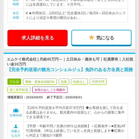
時間
には全員退社しています。※月平均…
# ★年間休日…120日以上* 完全週休2日／毎月8～10日休み※シフ
休日
休暇
トにより決定※希望の曜日があれ…
求人詳細を見る
気になる
エムケイ株式会社 | 月給40万円～｜土日休み・連休も可｜社員寮有｜入社祝
い金10万円
【完全予約送迎の観光コンシェルジュ】免許のある方全員と面接
正社員
職種・業種未経験OK
急募
転勤なし
学歴不問
第二新卒歓迎
女性のおしごと掲載中
情報更新日：2026/08/05
終了予定日：
2026/08/31
【100％予約送迎＆平均月収37.8万円】◆お客様を探して街を走
る必要はありません。観光案内や送迎など、心からの接客に集中
仕事内容
できる環境です。
【学歴・年齢不問／先輩の99％は未経験】＜応募条件＞■普免(AT
可)取得後、1年以上経過している方→全員と面接します◆応募か
対象と
ら内定まで最短2~3週間
なる方