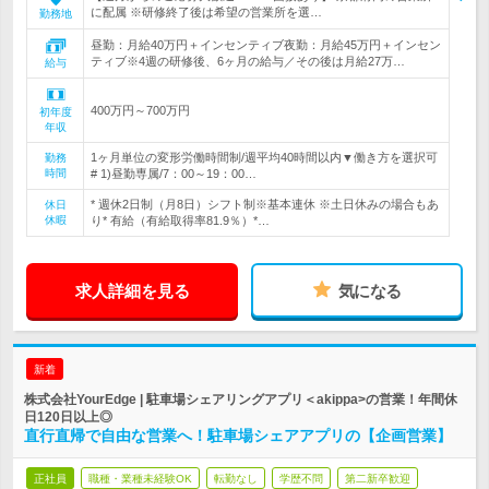
に配属 ※研修終了後は希望の営業所を選…
勤務地
昼勤：月給40万円＋インセンティブ夜勤：月給45万円＋インセン
ティブ※4週の研修後、6ヶ月の給与／その後は月給27万…
給与
400万円～700万円
初年度
年収
1ヶ月単位の変形労働時間制/週平均40時間以内▼働き方を選択可
勤務
時間
# 1)昼勤専属/7：00～19：00…
* 週休2日制（月8日）シフト制※基本連休 ※土日休みの場合もあ
休日
休暇
り* 有給（有給取得率81.9％）*…
求人詳細を見る
気になる
新着
株式会社YourEdge | 駐車場シェアリングアプリ＜akippa>の営業！年間休
日120日以上◎
直行直帰で自由な営業へ！駐車場シェアアプリの【企画営業】
正社員
職種・業種未経験OK
転勤なし
学歴不問
第二新卒歓迎