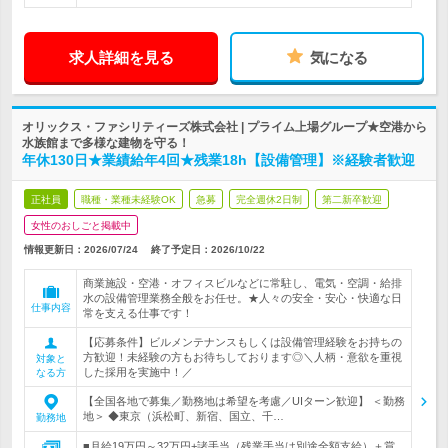
求人詳細を見る
気になる
オリックス・ファシリティーズ株式会社 | プライム上場グループ★空港から
水族館まで多様な建物を守る！
年休130日★業績給年4回★残業18h【設備管理】※経験者歓迎
正社員
職種・業種未経験OK
急募
完全週休2日制
第二新卒歓迎
女性のおしごと掲載中
情報更新日：2026/07/24
終了予定日：
2026/10/22
商業施設・空港・オフィスビルなどに常駐し、電気・空調・給排
水の設備管理業務全般をお任せ。★人々の安全・安心・快適な日
仕事内容
常を支える仕事です！
【応募条件】ビルメンテナンスもしくは設備管理経験をお持ちの
方歓迎！未経験の方もお待ちしております◎＼人柄・意欲を重視
対象と
した採用を実施中！／
なる方
【全国各地で募集／勤務地は希望を考慮／UIターン歓迎】 ＜勤務
地＞ ◆東京（浜松町、新宿、国立、千…
勤務地
■月給19万円～32万円+諸手当（残業手当は別途全額支給）＋賞