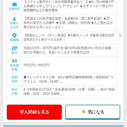
【プライム案件中心｜自社内開発案件あり！】■3ヶ月の研修でIT
を基礎から学んで"エンジニア"デビュー ★大手メーカー/官公庁/
仕事内容
教育機関などの案件豊富
【35歳までの若手限定採用｜未経験OK・第二新卒歓迎】★20・
30代の若手たち活躍中 ★文理・経験は一切不問 ★人と関わる仕
対象と
事が好きな方にもピッタリ！
なる方
【転勤なし／U・Iターン歓迎】 ■大阪オフィス 大阪府大阪市北区
堂島浜1-2-1 新ダイビル26F…
勤務地
月給22万円～30万円+諸手当+賞与(年2回/実績3.8ヶ月分)※経験・
能力を考慮の上、決定いたします※残業代は10…
給与
370万円～500万円
初年度
年収
◆フレックスタイム制 1日の標準労働時間8時間／休憩45分* コ
勤務
時間
アタイム 10:00～14:45* …
# 【年間休日127日】* 完全週休2日制（土曜・日曜）、祝日* 有給
休日
休暇
休暇：10日～20日* GW休…
求人詳細を見る
気になる