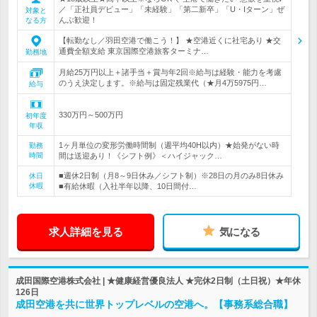
／「正社員デビュー」「未経験」「第二新卒」「U・Iターン」ぜ
対象と
んぶ歓迎！
なる方
【転勤なし／羽田空港で働こう！】 ★空港近くに社宅あり ★交
通費全額支給 東京国際空港旅客ターミナ…
勤務地
月給25万円以上＋諸手当＋賞与年2回※給与は経験・能力を考慮
のうえ決定します。※給与は固定残業代（★月4万5975円…
給与
330万円～500万円
初年度
年収
1ヶ月単位の変形労働時間制（週平均40H以内）★始発がない時
勤務
時間
間は送迎あり！《シフト例》＜ハイジャック…
■週休2日制（月8～9日休み／シフト制）※28日の月のみ8日休み
休日
休暇
■有給休暇（入社半年以降、10日間付…
求人詳細を見る
気になる
成田国際空港株式会社 | ★健康経営優良法人 ★完休2日制（土日祝）★年休
126日
成田空港を共に世界トップレベルの空港へ。【事務系総合職】