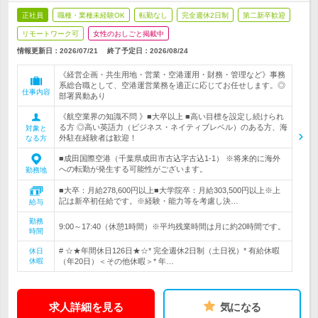
正社員
職種・業種未経験OK
転勤なし
完全週休2日制
第二新卒歓迎
リモートワーク可
女性のおしごと掲載中
情報更新日：2026/07/21
終了予定日：
2026/08/24
《経営企画・共生用地・営業・空港運用・財務・管理など》事務
系総合職として、空港運営業務を適正に応じてお任せします。◎
仕事内容
部署異動あり
《航空業界の知識不問 》■大卒以上 ■高い目標を設定し続けられ
る方 ◎高い英語力（ビジネス・ネイティブレベル）のある方、海
対象と
外駐在経験者は歓迎！
なる方
■成田国際空港（千葉県成田市古込字古込1-1） ※将来的に海外
への転勤が発生する可能性がございます。
勤務地
■大卒：月給278,600円以上■大学院卒：月給303,500円以上※上
記は新卒初任給です。※経験・能力等を考慮し決…
給与
勤務
9:00～17:40（休憩1時間）※平均残業時間は月に約20時間です。
時間
# ☆★年間休日126日★☆* 完全週休2日制（土日祝）* 有給休暇
休日
休暇
（年20日）＜その他休暇＞* 年…
求人詳細を見る
気になる