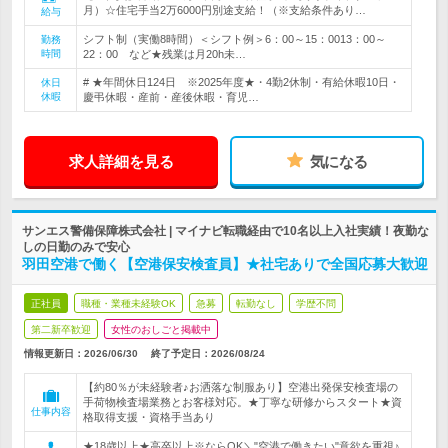
月）☆住宅手当2万6000円別途支給！（※支給条件あり…
給与
シフト制（実働8時間）＜シフト例＞6：00～15：0013：00～
勤務
時間
22：00 など★残業は月20h未…
# ★年間休日124日 ※2025年度★・4勤2休制・有給休暇10日・
休日
休暇
慶弔休暇・産前・産後休暇・育児…
求人詳細を見る
気になる
サンエス警備保障株式会社 | マイナビ転職経由で10名以上入社実績！夜勤な
しの日勤のみで安心
羽田空港で働く【空港保安検査員】★社宅ありで全国応募大歓迎
正社員
職種・業種未経験OK
急募
転勤なし
学歴不問
第二新卒歓迎
女性のおしごと掲載中
情報更新日：2026/06/30
終了予定日：
2026/08/24
【約80％が未経験者♪お洒落な制服あり】空港出発保安検査場の
手荷物検査場業務とお客様対応。★丁寧な研修からスタート★資
仕事内容
格取得支援・資格手当あり
★18歳以上★高卒以上※ならOK＼"空港で働きたい"意欲を重視♪