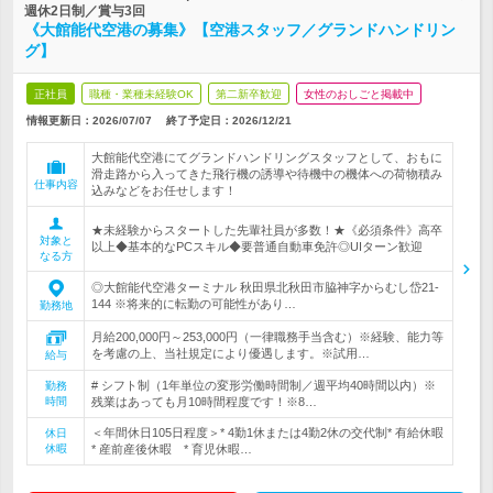
週休2日制／賞与3回
《大館能代空港の募集》【空港スタッフ／グランドハンドリン
グ】
正社員
職種・業種未経験OK
第二新卒歓迎
女性のおしごと掲載中
情報更新日：2026/07/07
終了予定日：
2026/12/21
大館能代空港にてグランドハンドリングスタッフとして、おもに
滑走路から入ってきた飛行機の誘導や待機中の機体への荷物積み
仕事内容
込みなどをお任せします！
★未経験からスタートした先輩社員が多数！★《必須条件》高卒
対象と
以上◆基本的なPCスキル◆要普通自動車免許◎UIターン歓迎
なる方
◎大館能代空港ターミナル 秋田県北秋田市脇神字からむし岱21‐
144 ※将来的に転勤の可能性があり…
勤務地
月給200,000円～253,000円（一律職務手当含む）※経験、能力等
を考慮の上、当社規定により優遇します。※試用…
給与
# シフト制（1年単位の変形労働時間制／週平均40時間以内）※
勤務
時間
残業はあっても月10時間程度です！※8…
＜年間休日105日程度＞* 4勤1休または4勤2休の交代制* 有給休暇
休日
休暇
* 産前産後休暇 * 育児休暇…