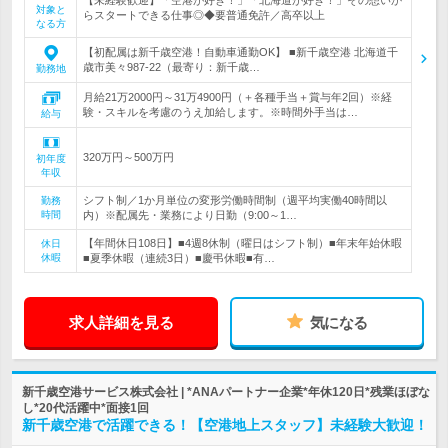
【未経験歓迎】「空港が好き！」「北海道が好き！」その想いか
対象と
らスタートできる仕事◎◆要普通免許／高卒以上
なる方
【初配属は新千歳空港！自動車通勤OK】 ■新千歳空港 北海道千
歳市美々987-22（最寄り：新千歳…
勤務地
月給21万2000円～31万4900円（＋各種手当＋賞与年2回）※経
験・スキルを考慮のうえ加給します。※時間外手当は…
給与
320万円～500万円
初年度
年収
シフト制／1か月単位の変形労働時間制（週平均実働40時間以
勤務
時間
内）※配属先・業務により日勤（9:00～1…
【年間休日108日】■4週8休制（曜日はシフト制）■年末年始休暇
休日
休暇
■夏季休暇（連続3日）■慶弔休暇■有…
求人詳細を見る
気になる
新千歳空港サービス株式会社 | *ANAパートナー企業*年休120日*残業ほぼな
し*20代活躍中*面接1回
新千歳空港で活躍できる！【空港地上スタッフ】未経験大歓迎！