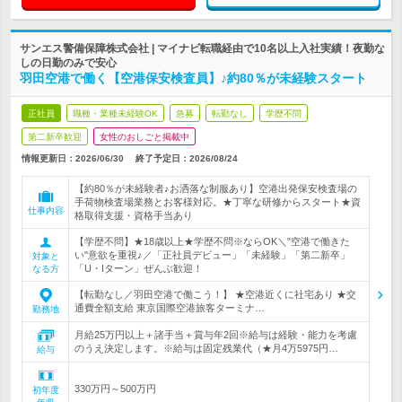
サンエス警備保障株式会社 | マイナビ転職経由で10名以上入社実績！夜勤な
しの日勤のみで安心
羽田空港で働く【空港保安検査員】♪約80％が未経験スタート
正社員
職種・業種未経験OK
急募
転勤なし
学歴不問
第二新卒歓迎
女性のおしごと掲載中
情報更新日：2026/06/30
終了予定日：
2026/08/24
【約80％が未経験者♪お洒落な制服あり】空港出発保安検査場の
手荷物検査場業務とお客様対応。★丁寧な研修からスタート★資
仕事内容
格取得支援・資格手当あり
【学歴不問】★18歳以上★学歴不問※ならOK＼"空港で働きた
い"意欲を重視♪／「正社員デビュー」「未経験」「第二新卒」
対象と
「U・Iターン」ぜんぶ歓迎！
なる方
【転勤なし／羽田空港で働こう！】 ★空港近くに社宅あり ★交
通費全額支給 東京国際空港旅客ターミナ…
勤務地
月給25万円以上＋諸手当＋賞与年2回※給与は経験・能力を考慮
のうえ決定します。※給与は固定残業代（★月4万5975円…
給与
330万円～500万円
初年度