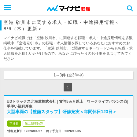
空港 砂川市に関する求人・転職・中途採用情報＜
8/6（木）更新＞
マイナビ転職では「空港 砂川市」に関連する転職・求人・中途採用情報を多数
掲載中!「空港 砂川市」の転職・求人情報を探しているあなたにおすすめのお
仕事を掲載しています。「空港 砂川市」に関連するキーワードからも転職・求
人情報をお探しいただけるので、あなたにぴったりのお仕事を見つけてみてく
ださい!
1～3件 (全3件中)
1
UDトラックス北海道株式会社 | 賞与5ヵ月以上｜ワークライフバランス◎|
手厚い福利厚生
大型車両の【整備スタッフ】研修充実＜年間休日123日＞
正社員
第二新卒歓迎
情報更新日：2026/04/07
終了予定日：
2026/10/05