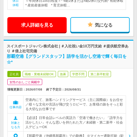
＜年間休日105日程度＞* 4勤1休または4勤2休の交代制* 有給休暇
休日
休暇
* 産前産後休暇 * 育児休暇…
求人詳細を見る
気になる
スイスポートジャパン株式会社 | ＃入社祝い金10万円支給 ＃提供航空券あ
り ＃借上社宅完備
那覇空港【グランドスタッフ】語学を活かし空港で輝く毎日を
☆*
正社員
職種・業種未経験OK
急募
学歴不問
第二新卒歓迎
女性のおしごと掲載中
情報更新日：2026/07/08
終了予定日：
2026/08/31
空港内にて、旅客ハンドリングサービス（主に国際線）をお任せ
／様々な文化や言語が飛び交うロビーで、お客様の旅をそっと彩
仕事内容
る大切なお仕事です
【必須】日常会話レベルの英語力「空港で働きたい」「語学力を
活かしたい」そんな思いを持たれた方／未経験・第二新卒・社会
対象と
人デビューOK
なる方
【那覇空港（沖縄県那覇市）での勤務】 ※マイカー通勤可能（駐