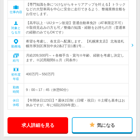
【専門知識を身につけながらキャリアアップを叶える】トラック
などの大型車両を中心に安全に走行できるよう、整備業務全般を
仕事内容
お任せします。
【高卒以上・UIJターン歓迎】普通自動車免許（AT車限定不可）
※取得見込みの方も可／整備の知識・経験をお持ちの方（普通車
対象と
の経験のみでもOKです）
なる方
希望を考慮し、各支店へ配属します。 【札幌東支店】 北海道札
幌市厚別区厚別中央2条2丁目1番1号…
勤務地
月給209,500円～＋各種手当・賞与※年齢、経験を考慮し決定し
ます。※試用期間6ヵ月（同条件）
給与
400万円～550万円
初年度
年収
勤務
9：00～17：45（休憩60分）
時間
【年間休日123日】* 週休2日制（日曜・祝日）※土曜も基本はお
休日
休暇
休みですが、年に6回(2026年度)…
求人詳細を見る
気になる