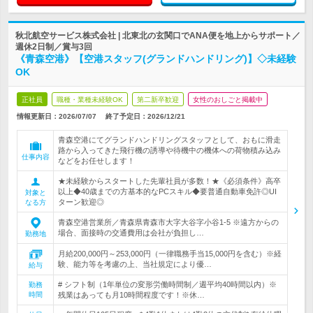
秋北航空サービス株式会社 | 北東北の玄関口でANA便を地上からサポート／
週休2日制／賞与3回
《青森空港》【空港スタッフ(グランドハンドリング)】◇未経験
OK
正社員
職種・業種未経験OK
第二新卒歓迎
女性のおしごと掲載中
情報更新日：2026/07/07
終了予定日：
2026/12/21
青森空港にてグランドハンドリングスタッフとして、おもに滑走
路から入ってきた飛行機の誘導や待機中の機体への荷物積み込み
仕事内容
などをお任せします！
★未経験からスタートした先輩社員が多数！★《必須条件》高卒
以上◆40歳までの方基本的なPCスキル◆要普通自動車免許◎UI
対象と
ターン歓迎◎
なる方
青森空港営業所／青森県青森市大字大谷字小谷1-5 ※遠方からの
場合、面接時の交通費用は会社が負担し…
勤務地
月給200,000円～253,000円（一律職務手当15,000円を含む）※経
験、能力等を考慮の上、当社規定により優…
給与
# シフト制（1年単位の変形労働時間制／週平均40時間以内）※
勤務
時間
残業はあっても月10時間程度です！※休…