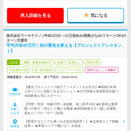
求人詳細を見る
気になる
株式会社ワーキテクノ | 年休125日～/土日祝休み/残業少なめ/リモートOK/UI
ターン支援有
平均月収45万円｜街の景色を変える【プロジェクトアシスタン
ト】
正社員
職種・業種未経験OK
急募
転勤なし
学歴不問
完全週休2日制
第二新卒歓迎
リモートワーク可
女性のおしごと掲載中
情報更新日：2026/07/28
終了予定日：
2026/10/12
【建設プロジェクトの進行アシスタントをお任せ】■地域の未来
と街づくりに貢献できるポジション ★OJT研修＆資格取得支援で
仕事内容
未経験者も安心スタート♪
【学歴・性別・年齢不問｜未経験・第二新卒OK】■定着率は業界
随一の95％！安心して働ける職場 ★WEB面接＆引っ越し支援制
対象と
度あり！※U・Iターン歓迎♪
なる方
【希望するエリアを選べる大型全国採用！】 ★北海道エリア積極
採用！ ★希望エリアで働ける！ 北海道…
勤務地