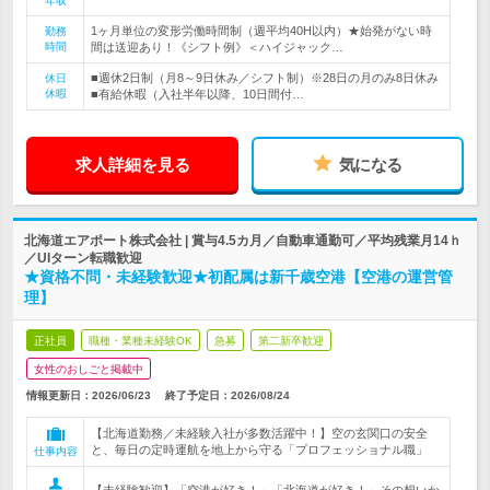
年収
1ヶ月単位の変形労働時間制（週平均40H以内）★始発がない時
勤務
時間
間は送迎あり！《シフト例》＜ハイジャック…
■週休2日制（月8～9日休み／シフト制）※28日の月のみ8日休み
休日
休暇
■有給休暇（入社半年以降、10日間付…
求人詳細を見る
気になる
北海道エアポート株式会社 | 賞与4.5カ月／自動車通勤可／平均残業月14ｈ
／UIターン転職歓迎
★資格不問・未経験歓迎★初配属は新千歳空港【空港の運営管
理】
正社員
職種・業種未経験OK
急募
第二新卒歓迎
女性のおしごと掲載中
情報更新日：2026/06/23
終了予定日：
2026/08/24
【北海道勤務／未経験入社が多数活躍中！】空の玄関口の安全
と、毎日の定時運航を地上から守る「プロフェッショナル職」
仕事内容