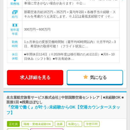
車場に空きがない場合があります） ※公…
勤務地
那覇空港月給18万円～35万円＋賞与年2回＋各種手当※経験・ス
キルを考慮のうえ決定します。※上記は最低支給額です（そ…
給与
300万円～600万円
初年度
年収
1ヵ月単位の変形労働時間制（週平均40時間以内）※月平均2～3
勤務
時間
日、希望休の取得可能！（フライト状況に…
■年間休日114日（※2026年度は移行期のため111日）■月8～10
休日
休暇
日休み（シフト制）■年次有給休…
求人詳細を見る
気になる
名古屋航空旅客サービス株式会社 | 中部国際空港セントレア┃■未経験OK ■
面接1回 ■残業ほぼなし
『空港で働く』が叶う♪未経験からOK【空港カウンタースタッ
フ】
正社員
職種・業種未経験OK
急募
転勤なし
学歴不問