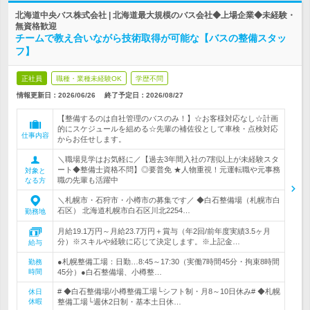
北海道中央バス株式会社 | 北海道最大規模のバス会社◆上場企業◆未経験・
無資格歓迎
チームで教え合いながら技術取得が可能な【バスの整備スタッ
フ】
正社員
職種・業種未経験OK
学歴不問
情報更新日：2026/06/26
終了予定日：
2026/08/27
【整備するのは自社管理のバスのみ！】☆お客様対応なし☆計画
的にスケジュールを組める☆先輩の補佐役として車検・点検対応
仕事内容
からお任せします。
＼職場見学はお気軽に／【過去3年間入社の7割以上が未経験スタ
ート◆整備士資格不問】◎要普免 ★人物重視！元運転職や元事務
対象と
職の先輩も活躍中
なる方
＼札幌市・石狩市・小樽市の募集です／ ◆白石整備場（札幌市白
石区） 北海道札幌市白石区川北2254…
勤務地
月給19.1万円～月給23.7万円＋賞与（年2回/前年度実績3.5ヶ月
分）※スキルや経験に応じて決定します。※上記金…
給与
●札幌整備工場：日勤…8:45～17:30（実働7時間45分・拘束8時間
勤務
時間
45分）●白石整備場、小樽整…
# ◆白石整備場/小樽整備工場└シフト制・月8～10日休み# ◆札幌
休日
休暇
整備工場└週休2日制・基本土日休…