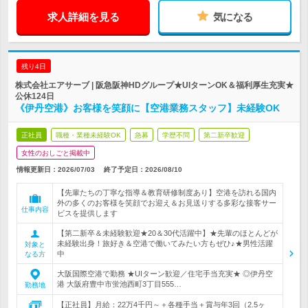
求人詳細を見る
気になる
残り4日
株式会社エアサーブ | 阪急阪神HDグループ★UIターンOK＆福利厚生充実★
公休124日
《伊丹空港》お客様を笑顔に【空港業務スタッフ】未経験OK
正社員
職種・業種未経験OK
急募
学歴不問
第二新卒歓迎
女性のおしごと掲載中
情報更新日：2026/07/03
終了予定日：
2026/08/10
【先輩たちの丁寧な指導＆教育研修制度あり】空港を訪れる国内
外の多くのお客様を笑顔でお迎え＆お見送りする多彩な接客サー
仕事内容
ビスを提供します
【第二新卒＆未経験歓迎★20＆30代活躍中】★先輩のほとんどが
未経験出身！旅好き＆空港で働いてみたい方もぜひ♪★男性活躍
対象と
中
なる方
大阪国際空港で勤務 ★UIターン歓迎／住宅手当充実★ ◎伊丹空
港 大阪府豊中市蛍池西町3丁目555…
勤務地
【正社員】月給：22万4千円～＋各種手当＋賞与年3回（2.5ヶ