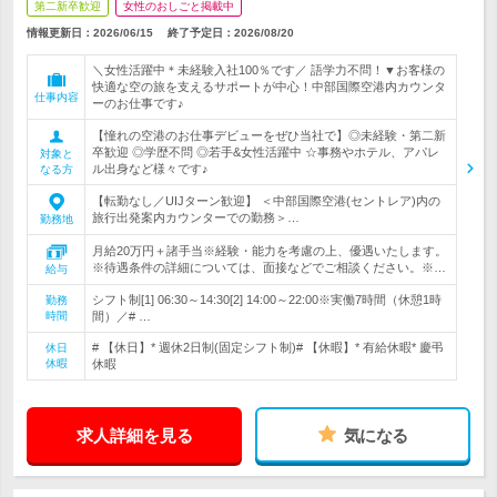
第二新卒歓迎
女性のおしごと掲載中
情報更新日：2026/06/15
終了予定日：
2026/08/20
＼女性活躍中＊未経験入社100％です／ 語学力不問！▼お客様の
快適な空の旅を支えるサポートが中心！中部国際空港内カウンタ
仕事内容
ーのお仕事です♪
【憧れの空港のお仕事デビューをぜひ当社で】◎未経験・第二新
卒歓迎 ◎学歴不問 ◎若手&女性活躍中 ☆事務やホテル、アパレ
対象と
ル出身など様々です♪
なる方
【転勤なし／UIJターン歓迎】 ＜中部国際空港(セントレア)内の
旅行出発案内カウンターでの勤務＞…
勤務地
月給20万円＋諸手当※経験・能力を考慮の上、優遇いたします。
※待遇条件の詳細については、面接などでご相談ください。※…
給与
シフト制[1] 06:30～14:30[2] 14:00～22:00※実働7時間（休憩1時
勤務
時間
間）／# …
# 【休日】* 週休2日制(固定シフト制)# 【休暇】* 有給休暇* 慶弔
休日
休暇
休暇
求人詳細を見る
気になる