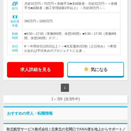
月給32万円～70万円＋各種手当■未経験者：月給32万円～＋各種
手当■経験者（施工管理経験2年以上）：月給38万円～…
給与
380万円～1000万円
初年度
年収
■8:00～17:00（実働8時間、休憩1時間）■8:30～17:30（実働8時
勤務
時間
間、休憩1時間）※プ…
# ＜年間休日125日以上！＞■完全週休2日制（土日休み）⇒希望
休日
休暇
があれば平日休みのプロジェクトにも参…
求人詳細を見る
気になる
1
1～3件 (全3件中)
おすすめの求人・転職情報
秋北航空サービス株式会社 | 北東北の玄関口でANA便を地上からサポート／