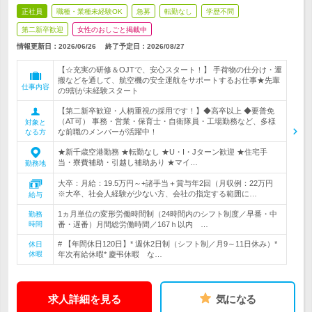
正社員
職種・業種未経験OK
急募
転勤なし
学歴不問
第二新卒歓迎
女性のおしごと掲載中
情報更新日：2026/06/26
終了予定日：
2026/08/27
【☆充実の研修＆OJTで、安心スタート！】 手荷物の仕分け・運
搬などを通して、航空機の安全運航をサポートするお仕事★先輩
仕事内容
の9割が未経験スタート
【第二新卒歓迎・人柄重視の採用です！】◆高卒以上 ◆要普免
（AT可） 事務・営業・保育士・自衛隊員・工場勤務など、多様
対象と
な前職のメンバーが活躍中！
なる方
★新千歳空港勤務 ★転勤なし ★U・I・Jターン歓迎 ★住宅手
当・寮費補助・引越し補助あり ★マイ…
勤務地
大卒：月給：19.5万円～+諸手当＋賞与年2回（月収例：22万円
※大卒、社会人経験が少ない方、会社の指定する範囲に…
給与
1ヵ月単位の変形労働時間制（24時間内のシフト制度／早番・中
勤務
時間
番・遅番）月間総労働時間／167ｈ以内 …
# 【年間休日120日】* 週休2日制（シフト制／月9～11日休み）*
休日
休暇
年次有給休暇* 慶弔休暇 な…
求人詳細を見る
気になる