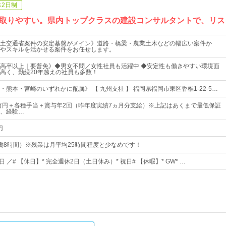
休2日制
取りやすい。県内トップクラスの建設コンサルタントで、リス
土交通省案件の安定基盤がメイン》道路・橋梁・農業土木などの幅広い案件か
やスキルを活かせる案件をお任せします。
高卒以上｜要普免》◆男女不問／女性社員も活躍中 ◆安定性も働きやすい環境面
高く、勤続20年越えの社員も多数！
熊本・宮崎のいずれかに配属》 【 九州支社 】 福岡県福岡市東区香椎1-22-5…
0万円＋各種手当＋賞与年2回（昨年度実績7ヵ月分支給）※上記はあくまで最低保証
、経験…
円
0（実働8時間）※残業は月平均25時間程度と少なめです！
5日 ／# 【休日】* 完全週休2日（土日休み）* 祝日# 【休暇】* GW* …