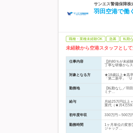
サンエス警備保障株式
羽田空港で働
職種・業種未経験OK
急募
転勤
未経験から空港スタッフとして
仕事内容
【約80％が未経
丁寧な研修からス
対象となる方
★18歳以上★高
「第二新卒」「U
勤務地
【転勤なし／羽田
ミナ…
給与
月給25万円以上
業代（★月4万59
初年度年収
330万円～500万
勤務時間
1ヶ月単位の変形
ジャック…