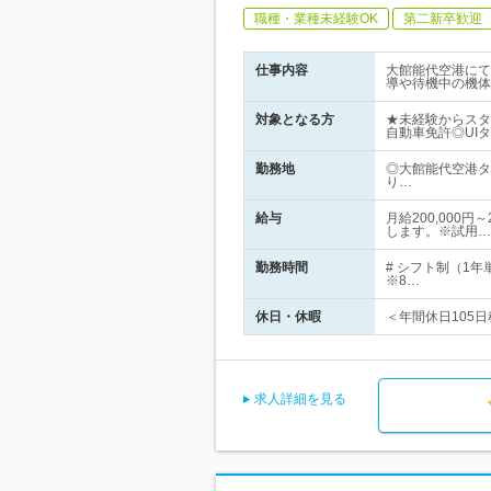
職種・業種未経験OK
第二新卒歓迎
仕事内容
大館能代空港にて
導や待機中の機体
対象となる方
★未経験からスタ
自動車免許◎UI
勤務地
◎大館能代空港タ
り…
給与
月給200,000
します。※試用…
勤務時間
# シフト制（1
※8…
休日・休暇
＜年間休日105日
求人詳細を見る