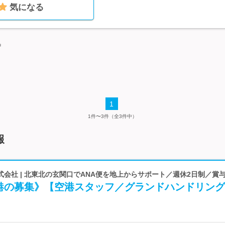
気になる
中
1
1件〜3件（全3件中）
報
会社 | 北東北の玄関口でANA便を地上からサポート／週休2日制／賞与
港の募集》【空港スタッフ／グランドハンドリング