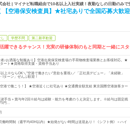
会社 | マイナビ転職経由で10名以上入社実績！夜勤なしの日勤のみで
く【空港保安検査員】★社宅ありで全国応募大歓迎
なし
学歴不問
第二新卒歓迎
活躍できるチャンス！充実の研修体制のもと同期と一緒にスタ
験者♪お洒落な制服あり】空港出発保安検査場の手荷物検査場業務とお客様対応。★
タート★資格取得支援・資格手当あり
卒以上※ならOK＼"空港で働きたい"意欲を重視♪／「正社員デビュー」「未経験」
・Iターン」ぜんぶ歓迎！
空港で働こう！】 ★空港近くに社宅あり ★交通費全額支給 東京国際空港旅客ター
＋諸手当＋賞与年2回※給与は経験・能力を考慮のうえ決定します。※給与は固定残
75円…
円
労働時間制（週平均40H以内）★始発がない時間は送迎あり！《シフト例》＜ハイ