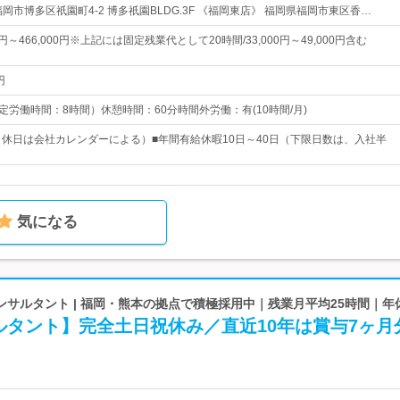
岡市博多区祇園町4-2 博多祇園BLDG.3F 《福岡東店》 福岡県福岡市東区香…
0円～466,000円※上記には固定残業代として20時間/33,000円～49,000円含む
円
 （所定労働時間：8時間）休憩時間：60分時間外労働：有(10時間/月)
（休日は会社カレンダーによる）■年間有給休暇10日～40日（下限日数は、入社半
気になる
サルタント | 福岡・熊本の拠点で積極採用中｜残業月平均25時間｜年休
ルタント】完全土日祝休み／直近10年は賞与7ヶ月