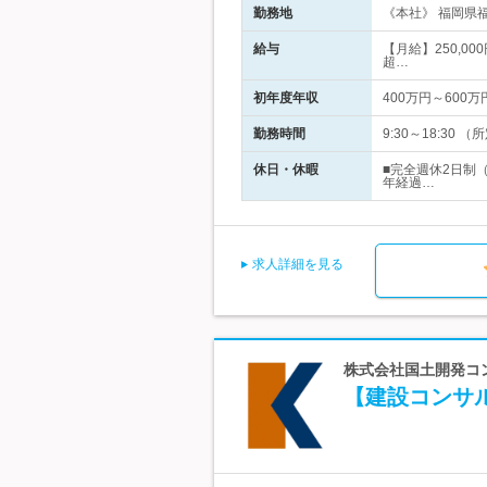
勤務地
《本社》 福岡県福
給与
【月給】250,00
超…
初年度年収
400万円～600万
勤務時間
9:30～18:30
休日・休暇
■完全週休2日制
年経過…
求人詳細を見る
株式会社国土開発コン
【建設コンサ