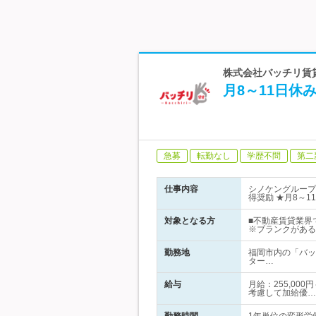
株式会社バッチリ賃貸
月8～11日
急募
転勤なし
学歴不問
第二
仕事内容
シノケングループ
得奨励 ★月8～1
対象となる方
■不動産賃貸業界
※ブランクがある
勤務地
福岡市内の「バッ
ター…
給与
月給：255,00
考慮して加給優…