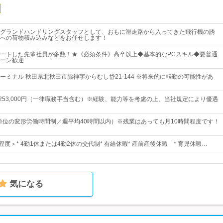
グランドハンドリングスタッフとして、おもに滑走路から入ってきた飛行機の誘
への荷物積み込みなどをお任せします！
ートした先輩社員が多数！★《必須条件》高卒以上◆基本的なPCスキル◆要普通
ターン歓迎
ーミナル 秋田県北秋田市脇神字からむし岱21‐144 ※将来的に転勤の可能性があ
円～253,000円（一律職務手当含む）※経験、能力等を考慮の上、当社規定により優遇
年単位の変形労働時間制／週平均40時間以内）※残業はあっても月10時間程度です！
程度＞* 4勤1休または4勤2休の交代制* 有給休暇* 産前産後休暇 * 育児休暇…
気になる