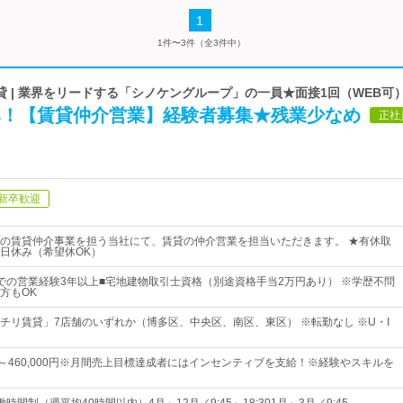
1
1件〜3件（全3件中）
 | 業界をリードする「シノケングループ」の一員★面接1回（WEB可
休み！【賃貸仲介営業】経験者募集★残業少なめ
正社
新卒歓迎
の賃貸仲介事業を担う当社にて、賃貸の仲介営業を担当いただきます。 ★有休取
1日休み（希望休OK）
での営業経験3年以上■宅地建物取引士資格（別途資格手当2万円あり） ※学歴不問
方もOK
チリ賃貸」7店舗のいずれか（博多区、中央区、南区、東区） ※転勤なし ※U・I
0円～460,000円※月間売上目標達成者にはインセンティブを支給！※経験やスキルを