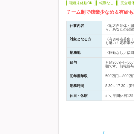
職種未経験OK
転勤なし
完全週
チーム制で残業少なめ＆有給も
仕事内容
《地方自治体・国
ら、あなたの経験
対象となる方
《有資格者募集｜
も魅力！定着率が
勤務地
《転勤なし／福岡・
給与
月給30万円～5
額です。前職給与
初年度年収
500万円～800万
勤務時間
8:30～17:3
休日・休暇
# ＼ 年間休日12