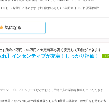
時間制（週平均40時間以内）4月～12月／9:45～18:301月～3月／9:45…
～11日）※希望日に休めます（土日祝休みも可）* 年間休日110日* 夏季休暇* …
気になる
 | 月給25万円～46万円／★定着率も高く安定して勤務ができます。
入れ】インセンティブが充実！しっかり評価！
正
ブランド《iDEA》シリーズなどにおける用地仕入れ業務を担当していただきま
動産業界において何らかの業務経験がある方 ■普通自動車第一種免許をお持ちの方