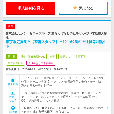
求人詳細を見る
気になる
新着
株式会社セノン | セコムグループ/立ちっぱなしの仕事じゃない/未経験大歓
迎！
東京限定募集＊【警備スタッフ】＊50～60歳の正社員毎月誕生
中！
正社員
職種・業種未経験OK
急募
転勤なし
学歴不問
第二新卒歓迎
女性のおしごと掲載中
情報更新日：2026/07/21
終了予定日：
2026/09/21
【デビュー前：丁寧な研修でフォロー⇒デビュー後：20～60代の
仲間とチームで活躍♪】オフィスや商業施設等の安心・安全・快
仕事内容
適さを守る仕事をお任せ！
【50～60歳の社員が多数活躍中♪学歴・経験は一切不問！】いつ
でも・どこでも気になったらすぐ応募ができる⇒Web面接へ
対象と
GO ＃未経験大・大・大歓迎♪
なる方
【転勤なし！】 ◆東京都内にあるオフィスビル・商業施設に勤務
＜東京＞ 東京都千代田区、東京都中央…
勤務地