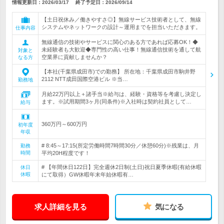
情報更新日：2026/03/17
終了予定日：
2026/09/14
【土日祝休み／働きやすさ◎】無線サービス技術者として、無線
システムやネットワークの設計～運用までを担当いただきます。
仕事内容
無線通信の技術やサービスに関心のある方であれば応募OK！◆
未経験者も大歓迎◆専門性の高い仕事！無線通信技術を通して航
対象と
空業界に貢献しませんか？
なる方
【本社(千葉県成田市)での勤務】 所在地：千葉県成田市駒井野
2112 NTT成田国際空港ビル ※当…
勤務地
月給22万円以上＋諸手当※給与は、経験・資格等を考慮し決定し
ます。※試用期間3ヶ月(同条件)※入社時は契約社員として…
給与
360万円～600万円
初年度
年収
# 8:45～17:15(所定労働時間7時間30分／休憩60分)※残業は、月
勤務
時間
平均20H程度です！
# 【年間休日122日】完全週休2日制(土日)祝日夏季休暇(有給休暇
休日
休暇
にて取得）GW休暇年末年始休暇有…
求人詳細を見る
気になる