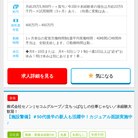
月給29万5,900円～＋賞与／年2回※未経験者の場合は月給23万5
千円～※試用期間（3ヶ月）あり。（待遇に変動はあ…
給与
400万円～450万円
初年度
年収
1ヶ月単位の変形労働時間制(週平均実働時間：40時間)◎時間外
勤務
時間
手当は、全額支給します。◎勤務時間は勤…
◆月8～10日または、月4～5日(シフト制)⇒週1日以上は"必ず"お
休日
休暇
休み！明け休みは別にあります！希…
求人詳細を見る
気になる
新着
株式会社セノン | セコムグループ／立ちっぱなしの仕事じゃない／未経験大
歓迎！
【施設警備】＃50代後半の新人も活躍中！カジュアル面談実施中
♪
正社員
職種・業種未経験OK
急募
転勤なし
学歴不問