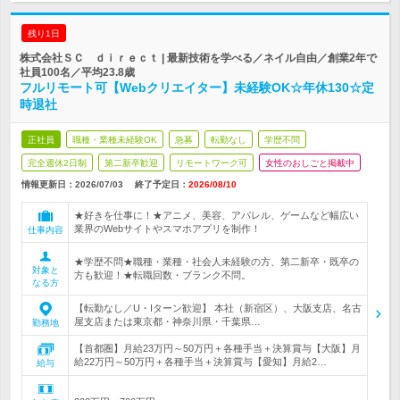
残り1日
株式会社ＳＣ ｄｉｒｅｃｔ | 最新技術を学べる／ネイル自由／創業2年で
社員100名／平均23.8歳
フルリモート可【Webクリエイター】未経験OK☆年休130☆定
時退社
正社員
職種・業種未経験OK
急募
転勤なし
学歴不問
完全週休2日制
第二新卒歓迎
リモートワーク可
女性のおしごと掲載中
情報更新日：2026/07/03
終了予定日：
2026/08/10
★好きを仕事に！★アニメ、美容、アパレル、ゲームなど幅広い
業界のWebサイトやスマホアプリを制作！
仕事内容
★学歴不問★職種・業種・社会人未経験の方、第二新卒・既卒の
対象と
方も歓迎！★転職回数・ブランク不問。
なる方
【転勤なし／U・Iターン歓迎】 本社（新宿区）、大阪支店、名古
屋支店または東京都・神奈川県・千葉県…
勤務地
【首都圏】月給23万円～50万円＋各種手当＋決算賞与【大阪】月
給22万円～50万円＋各種手当＋決算賞与【愛知】月給2…
給与