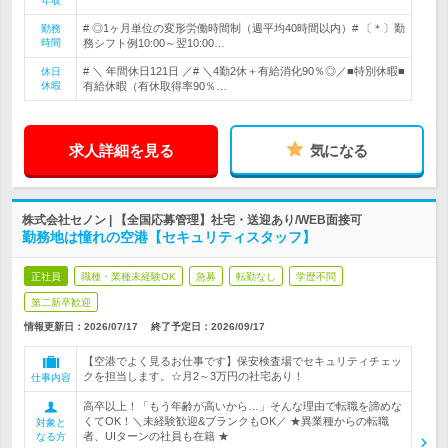
年収
# ◎1ヶ月単位の変形労働時間制（週平均40時間以内）# 〔＊〕勤
勤務
時間
務シフト例10:00～翌10:00…
# ＼ 年間休日121日 ／# ＼4勤2休＋有給消化90％◎／■特別休暇■
休日
休暇
有給休暇（有休取得率90％…
求人詳細を見る
気になる
株式会社セノン | 【全国応募管理】社宅・送迎あり/WEB面接可
勤務地は憧れの空港【セキュリティスタッフ】
正社員
職種・業種未経験OK
急募
転勤なし
学歴不問
第二新卒歓迎
情報更新日：2026/07/17
終了予定日：
2026/09/17
【空港でよく見るお仕事です】保安検査場でセキュリティチェッ
クを担当します。☆月2～3万円の社宅あり！
仕事内容
高卒以上！「もう年齢が高いから…」そんな理由で転職を諦めな
くてOK！＼未経験歓迎&ブランクもOK／ ★異業種からの転職
対象と
者、UIターンの社員も在籍 ★
なる方