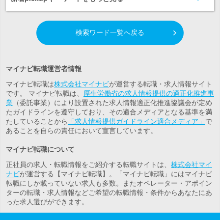
検索ワード一覧へ戻る
マイナビ転職運営者情報
マイナビ転職は
株式会社マイナビ
が運営する転職・求人情報サイト
です。 マイナビ転職は、
厚生労働省の求人情報提供の適正化推進事
業
（委託事業）により設置された求人情報適正化推進協議会が定め
たガイドラインを遵守しており、その適合メディアとなる基準を満
たしていることから
「求人情報提供ガイドライン適合メディア」
で
あることを自らの責任において宣言しています。
マイナビ転職について
正社員の求人・転職情報をご紹介する転職サイトは、
株式会社マイ
ナビ
が運営する【マイナビ転職】。「マイナビ転職」にはマイナビ
転職にしか載っていない求人も多数。また
オペレーター・アポイン
ター
の転職・求人情報などご希望の転職情報・条件からあなたにあ
った求人選びができます。