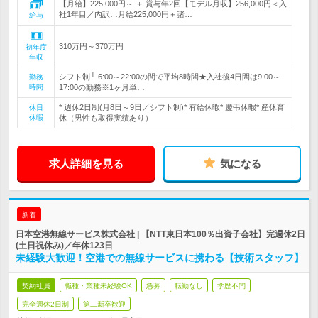
【月給】225,000円～ ＋ 賞与年2回【モデル月収】256,000円＜入
社1年目／内訳…月給225,000円＋諸…
給与
310万円～370万円
初年度
年収
シフト制└ 6:00～22:00の間で平均8時間★入社後4日間は9:00～
勤務
時間
17:00の勤務※1ヶ月単…
* 週休2日制(月8日～9日／シフト制)* 有給休暇* 慶弔休暇* 産休育
休日
休暇
休（男性も取得実績あり）
求人詳細を見る
気になる
新着
日本空港無線サービス株式会社 | 【NTT東日本100％出資子会社】完週休2日
(土日祝休み)／年休123日
未経験大歓迎！空港での無線サービスに携わる【技術スタッフ】
契約社員
職種・業種未経験OK
急募
転勤なし
学歴不問
完全週休2日制
第二新卒歓迎