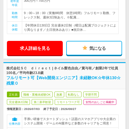
300万円～700万円
初年度
年収
9：00～18：00（実働8時間 休憩1時間）フルリモート勤務、フ
勤務
時間
レックス制、週休3日制あり。※配属…
【年間休日130日】完全週休2日制（曜日は配属プロジェクトによ
休日
休暇
り異なります／土日祝休みあり）■祝日休…
求人詳細を見る
気になる
株式会社ＳＣ ｄｉｒｅｃｔ | ネイル髪色自由／賞与有／創業2年で社員
100名／平均年齢23.8歳
フルリモート可【Web開発エンジニア】未経験OK☆年休130☆
残業０
正社員
職種・業種未経験OK
急募
転勤なし
学歴不問
完全週休2日制
第二新卒歓迎
リモートワーク可
女性のおしごと掲載中
情報更新日：2026/07/03
終了予定日：
2026/08/27
手厚い研修でスタートダッシュ！話題のスマホアプリや大企業の
システム開発・ゲームやAI案件など多数のキャリアをご用意！
仕事内容