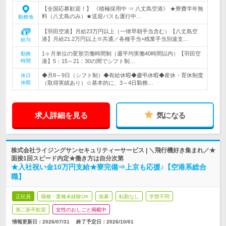
【全国応募歓迎！】 《積極採用中 ⇒ 八丈島空港》 ★寮費半年無
料（八丈島のみ）★送迎バスも運行中…
勤務地
【羽田空港】月給23万円以上（一律早朝手当含む）【八丈島空
港】月給21.2万円以上※共通／各種手当+残業手当別途支…
給与
1ヶ月単位の変形労働時間制（週平均実働40時間以内）【羽田空
勤務
時間
港】5：15～21：30の間でシフト制…
◆月8～9日（シフト制）◆有給休暇◆慶弔休暇◆産休・育休制度
休日
休暇
（取得実績あり）☆基本的に、3～4日勤務…
求人詳細を見る
気になる
株式会社ライジングサンセキュリティーサービス | ＼飛行機好き集まれ／★
面接1回スピード内定★働き方は自分次第
★入社祝い金10万円支給★寮完備⇒上京も応援♪【空港系総合
職】
正社員
職種・業種未経験OK
急募
転勤なし
学歴不問
第二新卒歓迎
女性のおしごと掲載中
情報更新日：2026/07/31
終了予定日：
2026/10/01