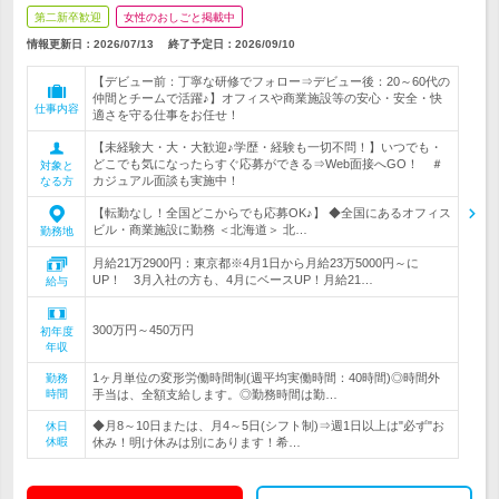
第二新卒歓迎
女性のおしごと掲載中
情報更新日：2026/07/13
終了予定日：
2026/09/10
【デビュー前：丁寧な研修でフォロー⇒デビュー後：20～60代の
仲間とチームで活躍♪】オフィスや商業施設等の安心・安全・快
仕事内容
適さを守る仕事をお任せ！
【未経験大・大・大歓迎♪学歴・経験も一切不問！】いつでも・
どこでも気になったらすぐ応募ができる⇒Web面接へGO！ ＃
対象と
カジュアル面談も実施中！
なる方
【転勤なし！全国どこからでも応募OK♪】 ◆全国にあるオフィス
ビル・商業施設に勤務 ＜北海道＞ 北…
勤務地
月給21万2900円：東京都※4月1日から月給23万5000円～に
UP！ 3月入社の方も、4月にベースUP！月給21…
給与
300万円～450万円
初年度
年収
1ヶ月単位の変形労働時間制(週平均実働時間：40時間)◎時間外
勤務
時間
手当は、全額支給します。◎勤務時間は勤…
◆月8～10日または、月4～5日(シフト制)⇒週1日以上は"必ず"お
休日
休暇
休み！明け休みは別にあります！希…