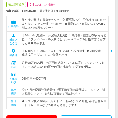
第二新卒歓迎
女性のおしごと掲載中
情報更新日：2026/07/31
終了予定日：
2026/10/01
航空機の監視や貨物チェック、交通誘導など、飛行機好きにはた
まらない”レアな仕事”をお任せ！★日勤のみ・夜勤のみもOK★9
仕事内容
割以上が未経験スタート
【20～40代活躍中／未経験大歓迎】＼飛行機・空港が好きな方必
見！／プライベートを大切にしたいorWワークを目指す方にもぴ
対象と
ったり◆高卒以上
なる方
【転勤なし！全国どこからでも応募OK♪寮完備】 ◆成田空港 千
葉県成田市古込1-1 ※ご希望のエリ…
勤務地
月給28万6000円～40万円※経験やスキルに応じて決定いたしま
す。※上記には45時間分の固定残業代（7万5937円…
給与
340万円～600万円
初年度
年収
◎1ヶ月の変形労働時間制（週平均実働40時間以内）※シフト制
勤務
時間
※配置先により、時間が変動する可能性がご…
◆シフト制／希望休（月4日～10日休み）※週1日は必ずお休み※
休日
休暇
土日休み・連休などの希望も考慮します！…