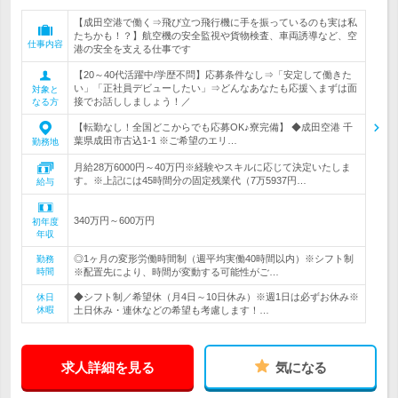
【成田空港で働く⇒飛び立つ飛行機に手を振っているのも実は私
たちかも！？】航空機の安全監視や貨物検査、車両誘導など、空
仕事内容
港の安全を支える仕事です
【20～40代活躍中/学歴不問】応募条件なし⇒「安定して働きた
い」「正社員デビューしたい」⇒どんなあなたも応援＼まずは面
対象と
接でお話ししましょう！／
なる方
【転勤なし！全国どこからでも応募OK♪寮完備】 ◆成田空港 千
葉県成田市古込1-1 ※ご希望のエリ…
勤務地
月給28万6000円～40万円※経験やスキルに応じて決定いたしま
す。※上記には45時間分の固定残業代（7万5937円…
給与
340万円～600万円
初年度
年収
◎1ヶ月の変形労働時間制（週平均実働40時間以内）※シフト制
勤務
時間
※配置先により、時間が変動する可能性がご…
◆シフト制／希望休（月4日～10日休み）※週1日は必ずお休み※
休日
休暇
土日休み・連休などの希望も考慮します！…
求人詳細を見る
気になる