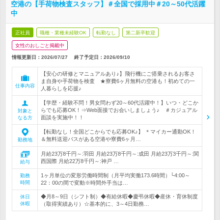
空港の【手荷物検査スタッフ】＃全国で採用中＃20～50代活躍
中
正社員
職種・業種未経験OK
転勤なし
第二新卒歓迎
女性のおしごと掲載中
情報更新日：2026/07/27
終了予定日：
2026/09/10
【安心の研修とマニュアルあり♪】飛行機にご搭乗されるお客さ
ま自身や手荷物を検査 ★寮費6ヶ月無料の空港も！初めての一
仕事内容
人暮らしを応援♪
【学歴・経験不問！男女問わず20～60代活躍中！】いつ・どこか
らでも応募OK！⇒Web面接でお会いしましょう♪ ＃カジュアル
対象と
面談を実施中！！
なる方
【転勤なし！全国どこからでも応募OK♪】 ＊マイカー通勤OK！
＆無料送迎バスがある空港や寮費6ヶ月…
勤務地
月給23万8千円～:羽田 月給23万8千円～:成田 月給23万3千円～:関
西国際 月給22万8千円～:神戸 …
給与
1ヶ月単位の変形労働時間制（月平均実働173.6時間）└4:00～
勤務
時間
22：00の間で変動※時間外手当は…
◆月8～9日（シフト制）◆有給休暇◆慶弔休暇◆産休・育休制度
休日
休暇
（取得実績あり）☆基本的に、3～4日勤務…