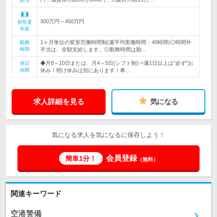
給与
300万円～450万円
初年度
年収
1ヶ月単位の変形労働時間制(週平均実働時間：40時間)◎時間外
勤務
時間
手当は、全額支給します。◎勤務時間は勤…
◆月8～10日または、月4～5日(シフト制)⇒週1日以上は"必ず"お
休日
休暇
休み！明け休みは別にあります！希…
求人詳細を見る
気になる
気になる求人を気になるに保存しよう！
会員登録
簡単1分！
（無料）
関連キーワード
空港警備