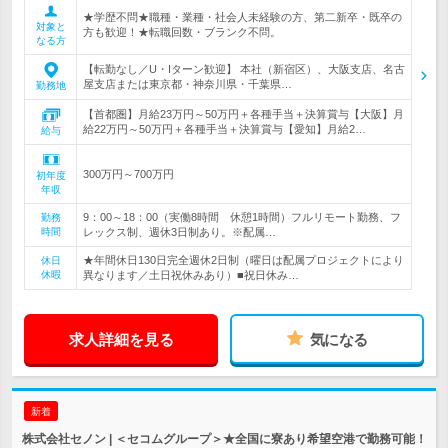
★学歴不問★職種・業種・社会人未経験の方、第二新卒・既卒の
対象と
方も歓迎！★転職回数・ブランク不問。
なる方
【転勤なし／U・Iターン歓迎】 本社（新宿区）、大阪支店、名古
屋支店または東京都・神奈川県・千葉県…
勤務地
【首都圏】月給23万円～50万円＋各種手当＋決算賞与【大阪】月
給22万円～50万円＋各種手当＋決算賞与【愛知】月給2…
給与
300万円～700万円
初年度
年収
9：00～18：00（実働8時間 休憩1時間）フルリモート勤務、フ
勤務
時間
レックス制、週休3日制あり。※配属…
★年間休日130日完全週休2日制（曜日は配属プロジェクトにより
休日
休暇
異なります／土日祝休みあり）■祝日休み…
求人詳細を見る
気になる
新着
株式会社セノン | ＜セコムグループ＞★全国に寮あり希望空港で勤務可能！