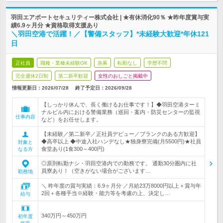
羽田エアポートセキュリティー株式会社 | ★有休消化90％ ★昨年度賞与実
績6.9ヶ月分 ★資格取得支援あり
＼羽田空港で活躍！／【警備スタッフ】*未経験大歓迎*年休121
日
正社員
職種・業種未経験OK
急募
転勤なし
学歴不問
完全週休2日制
第二新卒歓迎
女性のおしごと掲載中
情報更新日：2026/07/28
終了予定日：
2026/09/28
【しっかり休んで、長く働けるお仕事です！】◆羽田空港ターミ
ナルビル内における警備業務（巡回・案内・防災センターの監視
仕事内容
など）をお任せします。
【未経験／第二新卒／正社員デビュー／ブランクのある方歓迎】
◆高卒以上 ◆中途入社ハンデなし★独身寮完備(月5500円)★社員
対象と
食堂あり(1食300～400円)
なる方
◎原則転勤ナシ・羽田空港内での勤務です。 通勤30分圏内に社
員寮あり！（空きがない場合がございます…
勤務地
＼ 昨年度の賞与実績：6.9ヶ月分 ／月給23万8000円以上＋賞与年
2回＋各種手当※経験・能力等を考慮の上、決定し…
給与
340万円～450万円
初年度