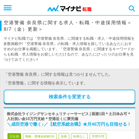
空港警備 奈良県に関する求人・転職・中途採用情報＜
8/7（金）更新＞
マイナビ転職では「空港警備 奈良県」に関連する転職・求人・中途採用情報を
多数掲載中!「空港警備 奈良県」の転職・求人情報を探しているあなたにおす
すめのお仕事を掲載しています。「空港警備 奈良県」に関連するキーワードか
らも転職・求人情報をお探しいただけるので、あなたにぴったりのお仕事を見
つけてみてください!
「空港警備 奈良県」に関する情報は見つかりませんでした。
「空港警備」に関する情報を表示しています。
検索条件を変更する
株式会社ライジングサンセキュリティーサービス | 面接1回＊土日休み可＊
入社祝い金10万円支給＊空港近くに寮完備
＼成田空港で働く♪／【航空系総合職】★月40万円も目指せる！
正社員
職種・業種未経験OK
急募
転勤なし
学歴不問