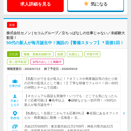
求人詳細を見る
気になる
新着
株式会社セノン | セコムグループ／立ちっぱなしの仕事じゃない／未経験大
歓迎！
50代の新人が毎月誕生中！施設の【警備スタッフ】＊面接1回！
正社員
職種・業種未経験OK
急募
転勤なし
学歴不問
第二新卒歓迎
女性のおしごと掲載中
情報更新日：2026/07/13
終了予定日：
2026/09/10
【気配りができるが収入に！？オフィスや商業施設等の当たり前
の日常の監視人として働く！】丁寧な研修でフォロー！20～60代
仕事内容
の仲間とチームで活躍♪
【＃カジュアル面談も実施中！いつでも・どこでも気になったら
すぐ応募可能♪】◆高卒以上 ◆経験なども一切不問！⇒50代の
対象と
新人が毎月誕生中！
なる方
【転勤なし！全国どこからでも応募OK♪】 ◆全国にあるオフィス
ビル・商業施設に勤務 ＜北海道＞ 北…
勤務地
月給23万5000円：東京都月給21万2700円：神奈川県月給21万
円：滋賀県月給20万5000円：大阪府月給19万…