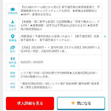
【5人1組のチーム制だから安心】新千歳空港の保安検査場で、手
荷物検査やセキュリティチェックを担当。★研修は未経験向け
仕事内容
★Wi-Fi・家電付き社宅も
【未経験・第二新卒も歓迎】◎志望動機は「空港で働きたい」で
もOK！★接客経験・語学力は不問(あれば活かせます) ★産休育
対象と
休の取得実績あり
なる方
JR駅直結！千歳市街地から送迎バスあり！ 【新千歳空港】 北海
道千歳市美々 新千歳空港ターミナルビ…
勤務地
【月給】225,000円～ ＋ 賞与年2回【モデル月収】256,000円＜入
社1年目／内訳…月給225,000円＋諸…
給与
310万円～370万円
初年度
年収
シフト制└ 6:00～22:00の間で平均8時間★入社後4日間は9:00～
勤務
時間
17:00の勤務※1ヶ月単…
* 週休2日制(月8日～9日／シフト制)* 有給休暇* 慶弔休暇* 産休育
休日
休暇
休（男性も取得実績あり）
求人詳細を見る
気になる