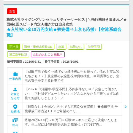
新着
株式会社ライジングサンセキュリティーサービス | ＼飛行機好き集まれ／★
面接1回スピード内定★働き方は自分次第
★入社祝い金10万円支給★寮完備⇒上京も応援♪【空港系総合
職】
正社員
職種・業種未経験OK
急募
転勤なし
学歴不問
第二新卒歓迎
女性のおしごと掲載中
情報更新日：2026/07/31
終了予定日：
2026/10/01
【成田空港で働く⇒飛び立つ飛行機に手を振っているのも実は私
たちかも！？】航空機の安全監視や貨物検査、車両誘導など、空
仕事内容
港の安全を支える仕事です
【20～40代活躍中/学歴不問】応募条件なし⇒「安定して働きた
い」「正社員デビューしたい」⇒どんなあなたも応援＼まずは面
対象と
接でお話ししましょう！／
なる方
【転勤なし！全国どこからでも応募OK♪寮完備】 ◆成田空港 千
葉県成田市古込1-1 ※ご希望のエリ…
勤務地
月給28万6000円～40万円※経験やスキルに応じて決定いたしま
す。※上記には45時間分の固定残業代（7万5937円…
給与