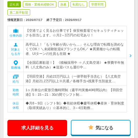
正社員
職種・業種未経験OK
急募
転勤なし
学歴不問
第二新卒歓迎
情報更新日：2026/07/17
終了予定日：
2026/09/17
【空港でよく見るお仕事です】保安検査場でセキュリティチェッ
クを担当します。☆月2～3万円の社宅あり！
仕事内容
高卒以上！「もう年齢が高いから…」そんな理由で転職を諦めな
くてOK！＼未経験歓迎&ブランクもOK／ ★異業種からの転職
対象と
者、UIターンの社員も在籍 ★
なる方
【全国応募歓迎！】 《積極採用中 ⇒ 八丈島空港》 ★寮費半年無
料（八丈島のみ）★送迎バスも運行中…
勤務地
【羽田空港】月給23万円以上（一律早朝手当含む）【八丈島空
港】月給21.2万円以上※共通／各種手当+残業手当別途支…
給与
1ヶ月単位の変形労働時間制（週平均実働40時間以内）【羽田空
勤務
時間
港】5：15～21：30の間でシフト制…
◆月8～9日（シフト制）◆有給休暇◆慶弔休暇◆産休・育休制度
休日
休暇
（取得実績あり）☆基本的に、3～4日勤務…
求人詳細を見る
気になる