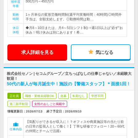
300万円～450万円
初年度
年収
1ヶ月単位の変形労働時間制(週平均実働時間：40時間)◎時間外
勤務
時間
手当は、全額支給します。◎勤務時間は勤…
◆月8～10日または、月4～5日(シフト制)⇒週1日以上は"必ず"お
休日
休暇
休み！明け休みは別にあります！希…
求人詳細を見る
気になる
株式会社セノン | セコムグループ／立ちっぱなしの仕事じゃない／未経験大
歓迎！
50代の新人が毎月誕生中！施設の【警備スタッフ】＊面接1回！
正社員
職種・業種未経験OK
急募
転勤なし
学歴不問
第二新卒歓迎
女性のおしごと掲載中
情報更新日：2026/07/13
終了予定日：
2026/09/10
【気配りができるが収入に！？オフィスや商業施設等の当たり前
の日常の監視人として働く！】丁寧な研修でフォロー！20～60代
仕事内容
の仲間とチームで活躍♪