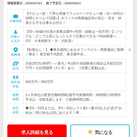
情報更新日：2026/07/21
終了予定日：
2026/09/21
【デビュー前：丁寧な研修でフォロー⇒デビュー後：20～60代の
仲間とチームで活躍♪】オフィスや商業施設等の安心・安全・快
仕事内容
適さを守る仕事をお任せ！
【50～60歳の社員が多数活躍中♪学歴・経験は一切不問！】いつ
でも・どこでも気になったらすぐ応募ができる⇒Web面接へ
対象と
GO ＃未経験大・大・大歓迎♪
なる方
【転勤なし！】 ◆東京都内にあるオフィスビル・商業施設に勤務
＜東京＞ 東京都千代田区、東京都中央…
勤務地
月給29万5,900円～＋賞与／年2回※未経験者の場合は月給23万5
千円～※試用期間（3ヶ月）あり。（待遇に変動はあ…
給与
400万円～450万円
初年度
年収
1ヶ月単位の変形労働時間制(週平均実働時間：40時間)◎時間外
勤務
時間
手当は、全額支給します。◎勤務時間は勤…
◆月8～10日または、月4～5日(シフト制)⇒週1日以上は"必ず"お
休日
休暇
休み！明け休みは別にあります！希…
求人詳細を見る
気になる