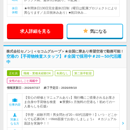
レックス制、週休3日制あり。※配属…
★年間休日130日完全週休2日制（曜日は配属プロジェクトにより
休日
休暇
異なります／土日祝休みあり）■祝日休み…
求人詳細を見る
気になる
株式会社セノン | ＜セコムグループ＞★全国に寮あり希望空港で勤務可能！
空港の【手荷物検査スタッフ】＃全国で採用中＃20～50代活躍
中
正社員
職種・業種未経験OK
転勤なし
第二新卒歓迎
女性のおしごと掲載中
情報更新日：2026/07/27
終了予定日：
2026/09/10
【安心の研修とマニュアルあり♪】飛行機にご搭乗されるお客さ
ま自身や手荷物を検査 ★寮費6ヶ月無料の空港も！初めての一
仕事内容
人暮らしを応援♪
【学歴・経験不問！男女問わず20～60代活躍中！】いつ・どこか
らでも応募OK！⇒Web面接でお会いしましょう♪ ＃カジュアル
対象と
面談を実施中！！
なる方