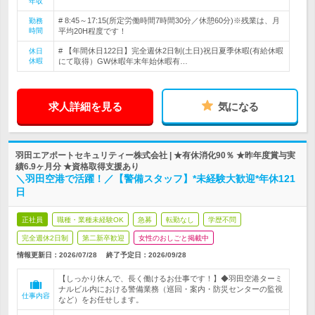
年収
# 8:45～17:15(所定労働時間7時間30分／休憩60分)※残業は、月
勤務
時間
平均20H程度です！
# 【年間休日122日】完全週休2日制(土日)祝日夏季休暇(有給休暇
休日
休暇
にて取得）GW休暇年末年始休暇有…
求人詳細を見る
気になる
羽田エアポートセキュリティー株式会社 | ★有休消化90％ ★昨年度賞与実
績6.9ヶ月分 ★資格取得支援あり
＼羽田空港で活躍！／【警備スタッフ】*未経験大歓迎*年休121
日
正社員
職種・業種未経験OK
急募
転勤なし
学歴不問
完全週休2日制
第二新卒歓迎
女性のおしごと掲載中
情報更新日：2026/07/28
終了予定日：
2026/09/28
【しっかり休んで、長く働けるお仕事です！】◆羽田空港ターミ
ナルビル内における警備業務（巡回・案内・防災センターの監視
仕事内容
など）をお任せします。