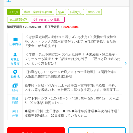
上
正社員
職種・業種未経験OK
急募
転勤なし
学歴不問
第二新卒歓迎
女性のおしごと掲載中
情報更新日：2026/07/10
終了予定日：
2026/08/06
《 ほぼ固定時間の勤務⇒生活リズムも安定♪ 》貨物の保安検査
や、人・トラックの出入管理を行います ★"日常"を見守るため
仕事内容
「安全」が大前提です！
《 学歴・男女不問◎20～30代も活躍中 》★未経験・第二新卒・
フリーターも歓迎！ ★「話すのは少し苦手」「黙々と取り組みた
対象と
い」という方もぜひ！
なる方
【転勤なし／U・Iターン歓迎／マイカー通勤可】 ＜関西空港＞
大阪府泉佐野市泉州空港北1番地
勤務地
基本給（月給）21万円以上＋諸手当＋賞与年2回※経験、年齢、
スキル等を考慮の上、当社規程に基づき決定します。※深夜手…
給与
シフト制＜シフトは2パターン＞* 18：00～翌5：00* 19：00～翌
勤務
時間
5：00※休憩1時間※1ヶ…
◆週休2日制（土日休み）◆GW◆年末年始休暇◆年次有給休暇└
休日
休暇
取得率90%以上！20日取得している人も…