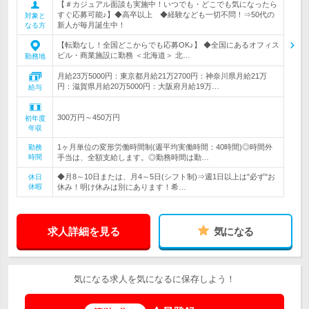
【＃カジュアル面談も実施中！いつでも・どこでも気になったら
すぐ応募可能♪】◆高卒以上 ◆経験なども一切不問！⇒50代の
対象と
新人が毎月誕生中！
なる方
【転勤なし！全国どこからでも応募OK♪】 ◆全国にあるオフィス
ビル・商業施設に勤務 ＜北海道＞ 北…
勤務地
月給23万5000円：東京都月給21万2700円：神奈川県月給21万
円：滋賀県月給20万5000円：大阪府月給19万…
給与
300万円～450万円
初年度
年収
1ヶ月単位の変形労働時間制(週平均実働時間：40時間)◎時間外
勤務
時間
手当は、全額支給します。◎勤務時間は勤…
◆月8～10日または、月4～5日(シフト制)⇒週1日以上は"必ず"お
休日
休暇
休み！明け休みは別にあります！希…
求人詳細を見る
気になる
気になる求人を気になるに保存しよう！