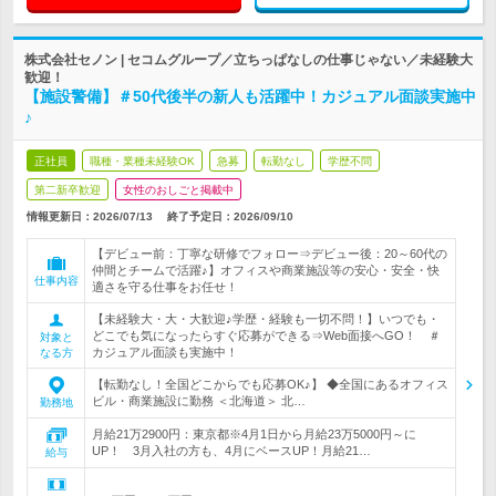
株式会社セノン | セコムグループ／立ちっぱなしの仕事じゃない／未経験大
歓迎！
【施設警備】＃50代後半の新人も活躍中！カジュアル面談実施中
♪
正社員
職種・業種未経験OK
急募
転勤なし
学歴不問
第二新卒歓迎
女性のおしごと掲載中
情報更新日：2026/07/13
終了予定日：
2026/09/10
【デビュー前：丁寧な研修でフォロー⇒デビュー後：20～60代の
仲間とチームで活躍♪】オフィスや商業施設等の安心・安全・快
仕事内容
適さを守る仕事をお任せ！
【未経験大・大・大歓迎♪学歴・経験も一切不問！】いつでも・
どこでも気になったらすぐ応募ができる⇒Web面接へGO！ ＃
対象と
カジュアル面談も実施中！
なる方
【転勤なし！全国どこからでも応募OK♪】 ◆全国にあるオフィス
ビル・商業施設に勤務 ＜北海道＞ 北…
勤務地
月給21万2900円：東京都※4月1日から月給23万5000円～に
UP！ 3月入社の方も、4月にベースUP！月給21…
給与