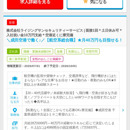
求人詳細を見る
気になる
新着
株式会社ライジングサンセキュリティーサービス | 面接1回＊土日休み可＊
入社祝い金10万円支給＊空港近くに寮完備
＼成田空港で働く♪／【航空系総合職】★月40万円も目指せる！
正社員
職種・業種未経験OK
急募
転勤なし
学歴不問
第二新卒歓迎
女性のおしごと掲載中
情報更新日：2026/07/31
終了予定日：
2026/10/01
航空機の監視や貨物チェック、交通誘導など、飛行機好きにはた
まらない”レアな仕事”をお任せ！★日勤のみ・夜勤のみもOK★9
仕事内容
割以上が未経験スタート
【20～40代活躍中／未経験大歓迎】＼飛行機・空港が好きな方必
見！／プライベートを大切にしたいorWワークを目指す方にもぴ
対象と
ったり◆高卒以上
なる方
【転勤なし！全国どこからでも応募OK♪寮完備】 ◆成田空港 千
葉県成田市古込1-1 ※ご希望のエリ…
勤務地
月給28万6000円～40万円※経験やスキルに応じて決定いたしま
す。※上記には45時間分の固定残業代（7万5937円…
給与