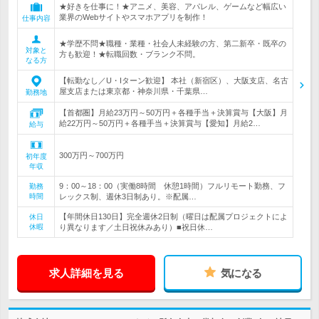
★好きを仕事に！★アニメ、美容、アパレル、ゲームなど幅広い
業界のWebサイトやスマホアプリを制作！
仕事内容
★学歴不問★職種・業種・社会人未経験の方、第二新卒・既卒の
対象と
方も歓迎！★転職回数・ブランク不問。
なる方
【転勤なし／U・Iターン歓迎】 本社（新宿区）、大阪支店、名古
屋支店または東京都・神奈川県・千葉県…
勤務地
【首都圏】月給23万円～50万円＋各種手当＋決算賞与【大阪】月
給22万円～50万円＋各種手当＋決算賞与【愛知】月給2…
給与
300万円～700万円
初年度
年収
9：00～18：00（実働8時間 休憩1時間）フルリモート勤務、フ
勤務
時間
レックス制、週休3日制あり。※配属…
【年間休日130日】完全週休2日制（曜日は配属プロジェクトによ
休日
休暇
り異なります／土日祝休みあり）■祝日休…
求人詳細を見る
気になる