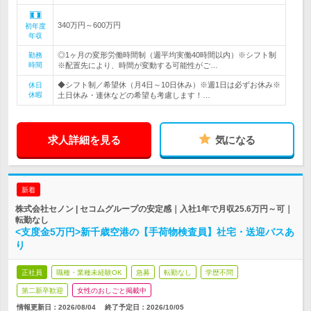
340万円～600万円
初年度
年収
◎1ヶ月の変形労働時間制（週平均実働40時間以内）※シフト制
勤務
時間
※配置先により、時間が変動する可能性がご…
◆シフト制／希望休（月4日～10日休み）※週1日は必ずお休み※
休日
休暇
土日休み・連休などの希望も考慮します！…
求人詳細を見る
気になる
新着
株式会社セノン | セコムグループの安定感｜入社1年で月収25.6万円～可｜
転勤なし
<支度金5万円>新千歳空港の【手荷物検査員】社宅・送迎バスあ
り
正社員
職種・業種未経験OK
急募
転勤なし
学歴不問
第二新卒歓迎
女性のおしごと掲載中
情報更新日：2026/08/04
終了予定日：
2026/10/05