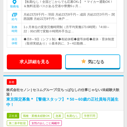
【転勤なし！全国どこからでも応募OK♪】 ＊マイカー通勤OK！
＆無料送迎バスがある空港や寮費6ヶ月…
勤務地
月給23万8千円～:羽田 月給23万8千円～:成田 月給23万3千円～:関
西国際 月給22万8千円～:神戸 …
給与
1ヶ月単位の変形労働時間制（月平均実働173.6時間）└4:00～
勤務
時間
22：00の間で変動※時間外手当は…
◆月8～9日（シフト制）◆有給休暇◆慶弔休暇◆産休・育休制度
休日
休暇
（取得実績あり）☆基本的に、3～4日勤務…
求人詳細を見る
気になる
新着
株式会社セノン | セコムグループ/立ちっぱなしの仕事じゃない/未経験大歓
迎！
東京限定募集＊【警備スタッフ】＊50～60歳の正社員毎月誕生
中！
正社員
職種・業種未経験OK
急募
転勤なし
学歴不問
第二新卒歓迎
女性のおしごと掲載中