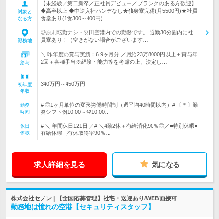
【未経験／第二新卒／正社員デビュー／ブランクのある方歓迎】
◆高卒以上 ◆中途入社ハンデなし★独身寮完備(月5500円)★社員
対象と
食堂あり(1食300～400円)
なる方
◎原則転勤ナシ・羽田空港内での勤務です。 通勤30分圏内に社
員寮あり！（空きがない場合がございます…
勤務地
＼ 昨年度の賞与実績：6.9ヶ月分 ／月給23万8000円以上＋賞与年
2回＋各種手当※経験・能力等を考慮の上、決定し…
給与
340万円～450万円
初年度
年収
# ◎1ヶ月単位の変形労働時間制（週平均40時間以内）# 〔＊〕勤
勤務
時間
務シフト例10:00～翌10:00…
# ＼ 年間休日121日 ／# ＼4勤2休＋有給消化90％◎／■特別休暇■
休日
休暇
有給休暇（有休取得率90％…
求人詳細を見る
気になる
株式会社セノン | 【全国応募管理】社宅・送迎あり/WEB面接可
勤務地は憧れの空港【セキュリティスタッフ】