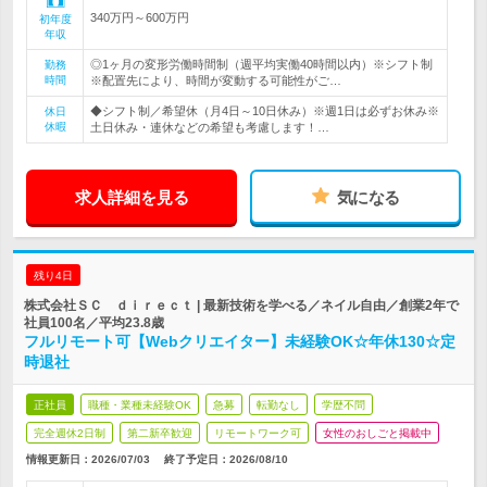
340万円～600万円
初年度
年収
◎1ヶ月の変形労働時間制（週平均実働40時間以内）※シフト制
勤務
時間
※配置先により、時間が変動する可能性がご…
◆シフト制／希望休（月4日～10日休み）※週1日は必ずお休み※
休日
休暇
土日休み・連休などの希望も考慮します！…
求人詳細を見る
気になる
残り4日
株式会社ＳＣ ｄｉｒｅｃｔ | 最新技術を学べる／ネイル自由／創業2年で
社員100名／平均23.8歳
フルリモート可【Webクリエイター】未経験OK☆年休130☆定
時退社
正社員
職種・業種未経験OK
急募
転勤なし
学歴不問
完全週休2日制
第二新卒歓迎
リモートワーク可
女性のおしごと掲載中
情報更新日：2026/07/03
終了予定日：
2026/08/10