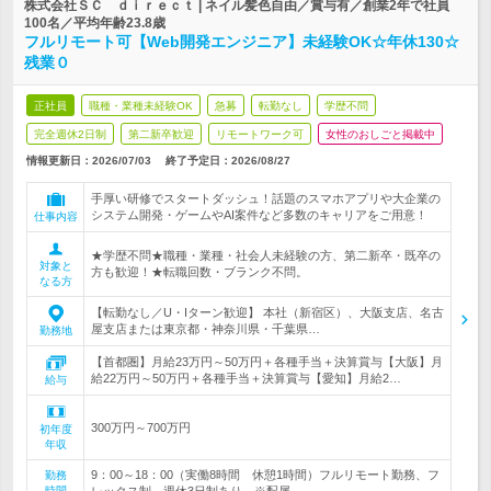
株式会社ＳＣ ｄｉｒｅｃｔ | ネイル髪色自由／賞与有／創業2年で社員
100名／平均年齢23.8歳
フルリモート可【Web開発エンジニア】未経験OK☆年休130☆
残業０
正社員
職種・業種未経験OK
急募
転勤なし
学歴不問
完全週休2日制
第二新卒歓迎
リモートワーク可
女性のおしごと掲載中
情報更新日：2026/07/03
終了予定日：
2026/08/27
手厚い研修でスタートダッシュ！話題のスマホアプリや大企業の
システム開発・ゲームやAI案件など多数のキャリアをご用意！
仕事内容
★学歴不問★職種・業種・社会人未経験の方、第二新卒・既卒の
対象と
方も歓迎！★転職回数・ブランク不問。
なる方
【転勤なし／U・Iターン歓迎】 本社（新宿区）、大阪支店、名古
屋支店または東京都・神奈川県・千葉県…
勤務地
【首都圏】月給23万円～50万円＋各種手当＋決算賞与【大阪】月
給22万円～50万円＋各種手当＋決算賞与【愛知】月給2…
給与
300万円～700万円
初年度
年収
9：00～18：00（実働8時間 休憩1時間）フルリモート勤務、フ
勤務
時間