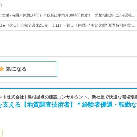
円
：00（実働7時間／休憩1時間）※残業は平均月30時間程度！ 繁忙期以外は定時退社…
7日★《休日》◇完全週休2日制（土日）・祝日《休暇》* 有給休暇* 夏季特別休暇*…
気になる
ント株式会社 | 島根拠点の建設コンサルタント。新社屋で快適な職場環
を支える【地質調査技術者】＊経験者優遇・転勤な