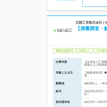
北開工営株式会社 
【測量調査・解
業種未経験OK
転勤なし
完全週
仕事内容
【出張あり】測量
調査および路面探
対象となる方
【経験者歓迎】◆
者
勤務地
★転勤なし ＜本
給与
月給266,050円
全…
初年度年収
460万円～630万