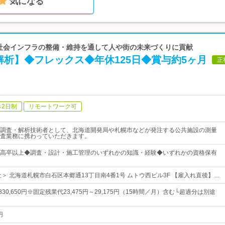
気になる
| 社会インフラの整備・維持を通して人や街の未来づくりに貢献
析】◆フレックス◆年休125日◆賞与約5ヶ月
正
休2日制
リモートワーク可
調査・解析技術者として、北海道開発局や札幌市などが発注する公共施設の測量
査業務に携わっていただきます。
高卒以上◆調査・設計・施工管理のいずれかの知識・経験◆いずれかの資格保有
社＞ 北海道札幌市白石区本郷通13丁目南4番1号 ムトウ西ビル3F 【雇入れ直後】…
～330,650円※固定残業代23,475円～29,175円（15時間／月）含む└超過分は別途
円