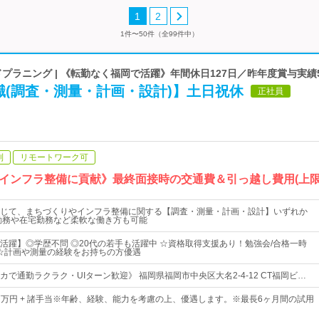
1
2
1件〜50件（全99件中）
ドプラニング | 《転勤なく福岡で活躍》年間休日127日／昨年度賞与実績
職(調査・測量・計画・設計)】土日祝休
正社員
制
リモートワーク可
インフラ整備に貢献》最終面接時の交通費＆引っ越し費用(上限
じて、まちづくりやインフラ整備に関する【調査・測量・計画・設計】いずれか
勤務や在宅勤務など柔軟な働き方も可能
活躍】◎学歴不問 ◎20代の若手も活躍中 ☆資格取得支援あり！勉強会/合格一時
 ☆計画や測量の経験をお持ちの方優遇
で通勤ラクラク・UIターン歓迎》 福岡県福岡市中央区大名2-4-12 CT福岡ビ…
 27万円 + 諸手当※年齢、経験、能力を考慮の上、優遇します。※最長6ヶ月間の試用