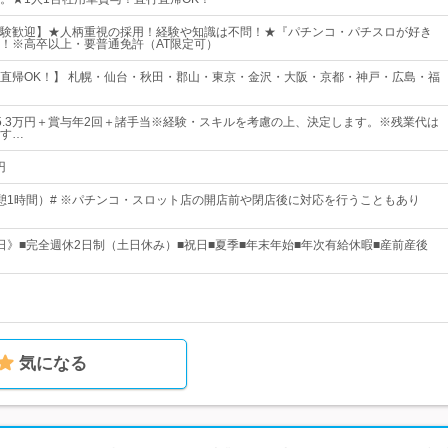
験歓迎】★人柄重視の採用！経験や知識は不問！★『パチンコ・パチスロが好き
！※高卒以上・要普通免許（AT限定可）
直帰OK！】 札幌・仙台・秋田・郡山・東京・金沢・大阪・京都・神戸・広島・福
～35.3万円＋賞与年2回＋諸手当※経験・スキルを考慮の上、決定します。※残業代は
す…
円
0（休憩1時間）# ※パチンコ・スロット店の開店前や閉店後に対応を行うこともあり
28日》■完全週休2日制（土日休み）■祝日■夏季■年末年始■年次有給休暇■産前産後
気になる