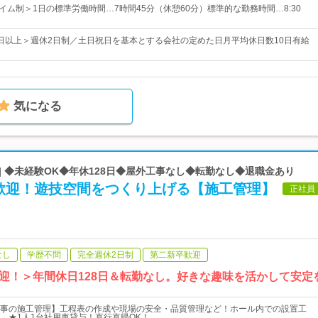
イム制＞1日の標準労働時間…7時間45分（休憩60分）標準的な勤務時間…8:30
25日以上＞週休2日制／土日祝日を基本とする会社の定めた日月平均休日数10日有給
気になる
| ◆未経験OK◆年休128日◆屋外工事なし◆転勤なし◆退職金あり
歓迎！遊技空間をつくり上げる【施工管理】
正社員
なし
学歴不問
完全週休2日制
第二新卒歓迎
迎！＞年間休日128日＆転勤なし。好きな趣味を活かして安定
事の施工管理】工程表の作成や現場の安全・品質管理など！ホール内での設置工
。★1人1台社用車貸与！直行直帰OK！