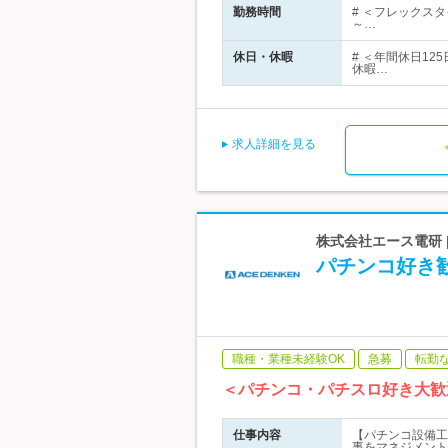
勤務時間
# ＜フレックスタ
～…
休日・休暇
# ＜年間休日1
休暇…
求人詳細を見る
株式会社エース電研 
パチンコ好き
職種・業種未経験OK
急募
転勤
＜パチンコ・パチスロ好き大歓
仕事内容
【パチンコ設備工
事をマネジメント