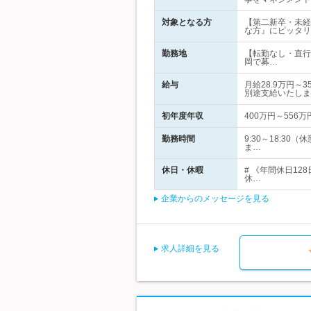
対象となる方
【第二新卒・未経
な方』にピッタリ
勤務地
【転勤なし・直行
岡で募…
給与
月給28.9万円
別途支給いたしま
初年度年収
400万円～556万
勤務時間
9:30～18:3
ま…
休日・休暇
# 《年間休日1
休…
企業からのメッセージを見る
求人詳細を見る