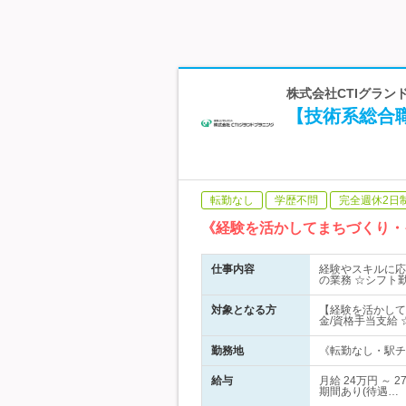
株式会社CTIグラン
【技術系総合
転勤なし
学歴不問
完全週休2日
《経験を活かしてまちづくり・
仕事内容
経験やスキルに応
の業務 ☆シフト
対象となる方
【経験を活かして
金/資格手当支給
勤務地
《転勤なし・駅チカ
給与
月給 24万円 ～
期間あり(待遇…