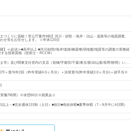
土づくりに貢献！官公庁案件9割】河川・砂防・海岸・治山・道路等の地質調査、
わせ等をお任せします。 ☆年休120日
】≪必須≫■高卒以上 ■河川/砂防/海岸/道路/橋梁/軟弱地盤/地質等の調査の実務経
連する技術資格（技術士・RCCM）
ま市）及び関東支社管内の支店（前橋/宇都宮/千葉/東京/新潟/山梨/長野/静岡）い…
万円＋賞与年2回（昨年実績4.0ヶ月分）＋決算賞与(昨年実績3.0ヶ月分)＋諸手当※
円
0（実働7時間）※休憩60分※残業あり
0日以上～■完全週休2日制（土日）■祝日■有給休暇■夏季休暇（7～9月中に4日間）