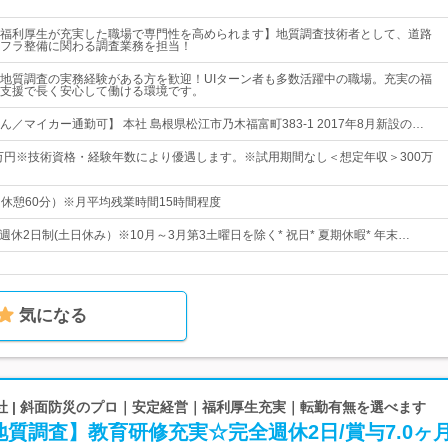
福利厚生が充実した職場で専門性を高められます】地質調査技術者として、道路
フラ整備に関わる調査業務を担当！
地質調査の実務経験がある方を歓迎！UIターン者も多数活躍中の職場。充実の福
支援で長く安心して働ける環境です。
／マイカー通勤可】 本社 島根県松江市乃木福富町383-1 2017年8月新設の…
0万円※技術資格・経験年数により優遇します。※試用期間なし＜想定年収＞300万
0（休憩60分）※月平均残業時間15時間程度
■週休2日制(土日休み）※10月～3月第3土曜日を除く* 祝日* 夏期休暇* 年末…
気になる
社 | 斜面防災のプロ｜安定経営｜福利厚生充実｜転勤有無を選べます
質調査】教育研修充実☆完全週休2日/賞与7.0ヶ