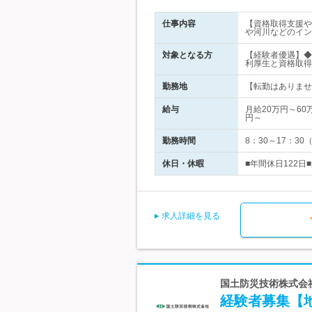
仕事内容
【資格取得支援や
や河川などのイン
対象となる方
【経験者優遇】◆
利厚生と資格取得
勤務地
【転勤はありません
給与
月給20万円～6
円～
勤務時間
8：30～17：3
休日・休暇
■年間休日122日
求人詳細を見る
国土防災技術株式会
経験者募集【地