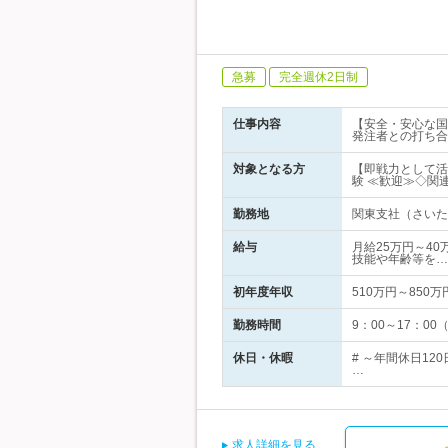
急募
完全週休2日制
仕事内容
【安全・安心な国
発注者との打ち合
対象となる方
【即戦力として活躍
験 ≪歓迎≫◇関
勤務地
関東支社（さいた
給与
月給25万円～40
技能や年齢等を…
初年度年収
510万円～850万
勤務時間
9：00～17：0
休日・休暇
# ～年間休日12
…
求人詳細を見る