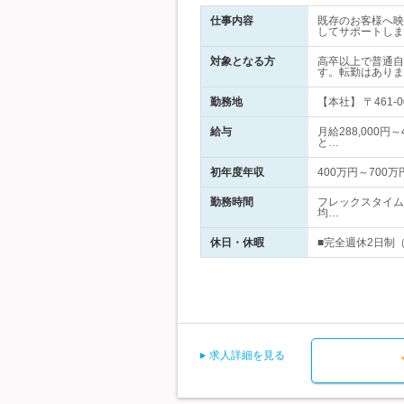
仕事内容
既存のお客様へ映
してサポートしま
対象となる方
高卒以上で普通自
す。転勤はありま
勤務地
【本社】 〒461
給与
月給288,000円
と…
初年度年収
400万円～700万
勤務時間
フレックスタイム制
均…
休日・休暇
■完全週休2日制（
求人詳細を見る