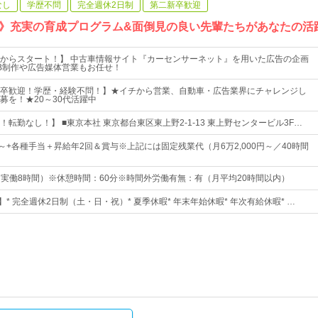
なし
学歴不問
完全週休2日制
第二新卒歓迎
》充実の育成プログラム&面倒見の良い先輩たちがあなたの活
からスタート！】 中古車情報サイト『カーセンサーネット』を用いた広告の企画
B制作や広告媒体営業もお任せ！
卒歓迎！学歴・経験不問！】★イチから営業、自動車・広告業界にチャレンジし
募を！★20～30代活躍中
転勤なし！】 ■東京本社 東京都台東区東上野2-1-13 東上野センタービル3F…
0円～+各種手当＋昇給年2回＆賞与※上記には固定残業代（月6万2,000円～／40時間
30（実働8時間）※休憩時間：60分※時間外労働有無：有（月平均20時間以内）
】* 完全週休2日制（土・日・祝）* 夏季休暇* 年末年始休暇* 年次有給休暇* …