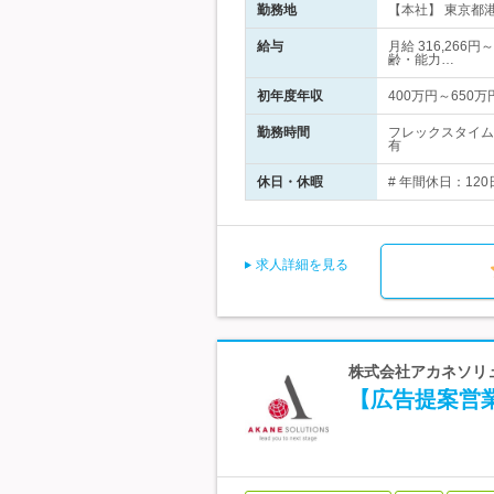
勤務地
【本社】 東京都港
給与
月給 316,26
齢・能力…
初年度年収
400万円～650万
勤務時間
フレックスタイム
有
休日・休暇
# 年間休日：12
求人詳細を見る
株式会社アカネソリュ
【広告提案営