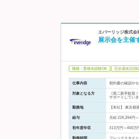
エバーリッジ株式会社
展示会を主催
職種・業種未経験OK
完全週休2日制
仕事内容
契約書の確認やセ
対象となる方
《第二新卒歓迎！
サポートしていき
勤務地
【本社】 東京都港
給与
月給 226,394
初年度年収
313万円～400万
勤務時間
フレックスタイム