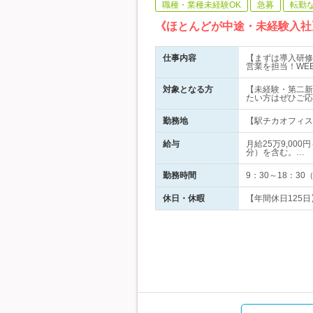
職種・業種未経験OK
急募
転勤
《ほとんどが中途・未経験入社
仕事内容
【まずは導入研修
営業を担当！WE
対象となる方
【未経験・第二新
たい方はぜひご応
勤務地
【駅チカオフィス！
給与
月給25万9,00
分）を含む。…
勤務時間
9：30～18：
休日・休暇
【年間休日125日