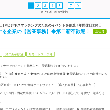
…
1
2
3
4
5
7
1件〜50件（全310件中）
 | #ビジネスマッチングのためのイベントを創造 #年間休日120日
する企業の【営業事務】◆第二新卒歓迎！
正社員
第二新卒歓迎
リモートワーク可
ミナーでのアテンド業務など、営業事務をお任せいたします！
》【必須】◆高卒以上 ◆何かしらの顧客折衝経験 ◆営業事務としての営業の方を
たい方
区高輪2-19-17 PMO高輪ゲートウェイ 5F 【雇入れ直後】上記事業所 【…
円～291,599円※固定残業代 17,415円～22,431円（10時間／月）を含む 超過分は…
円
制（コアタイムなし）標準労働時間1日：8時間休憩時間：60分時間外労働有無：