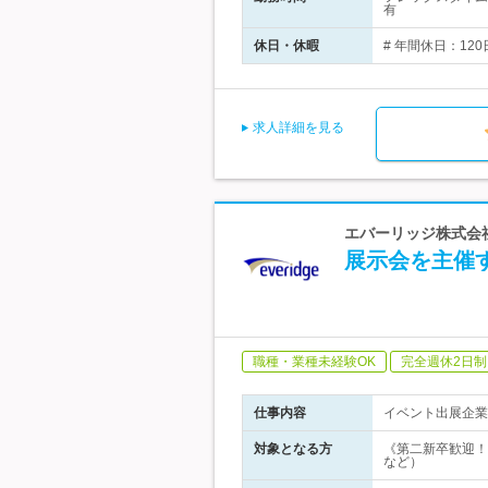
有
休日・休暇
# 年間休日：12
求人詳細を見る
エバーリッジ株式会社
展示会を主催
職種・業種未経験OK
完全週休2日制
仕事内容
イベント出展企業
対象となる方
《第二新卒歓迎！
など）