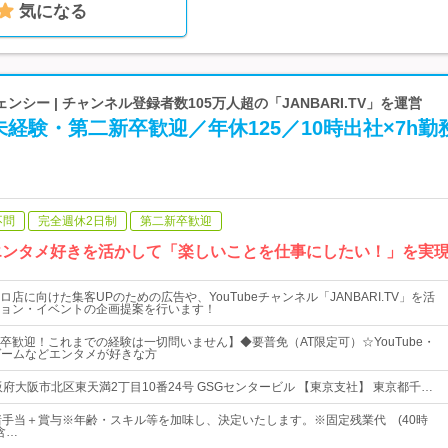
気になる
シー | チャンネル登録者数105万人超の「JANBARI.TV」を運営
経験・第二新卒歓迎／年休125／10時出社×7h勤
不問
完全週休2日制
第二新卒歓迎
e…エンタメ好きを活かして「楽しいことを仕事にしたい！」を実
店に向けた集客UPのための広告や、YouTubeチャンネル「JANBARI.TV」を活
ョン・イベントの企画提案を行います！
卒歓迎！これまでの経験は一切問いません】◆要普免（AT限定可）☆YouTube・
ゲームなどエンタメが好きな方
府大阪市北区東天満2丁目10番24号 GSGセンタービル 【東京支社】 東京都千…
諸手当＋賞与※年齢・スキル等を加味し、決定いたします。※固定残業代 (40時
を含…