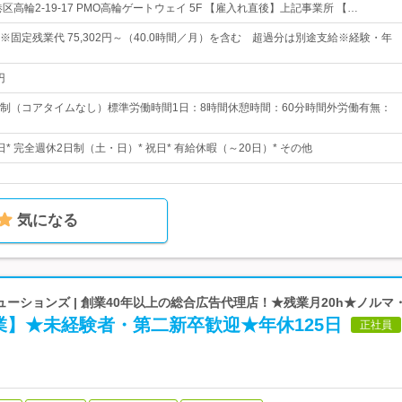
区高輪2-19-17 PMO高輪ゲートウェイ 5F 【雇入れ直後】上記事業所 【…
6円～※固定残業代 75,302円～（40.0時間／月）を含む 超過分は別途支給※経験・年
円
制（コアタイムなし）標準労働時間1日：8時間休憩時間：60分時間外労働有無：
0日* 完全週休2日制（土・日）* 祝日* 有給休暇（～20日）* その他
気になる
ーションズ | 創業40年以上の総合広告代理店！★残業月20h★ノルマ
業】★未経験者・第二新卒歓迎★年休125日
正社員