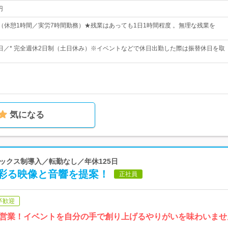
円
00（休憩1時間／実労7時間勤務）★残業はあっても1日1時間程度 。無理な残業を
25日／* 完全週休2日制（土日休み）※イベントなどで休日出勤した際は振替休日を取
気になる
レックス制導入／転勤なし／年休125日
彩る映像と音響を提案！
正社員
卒歓迎
営業！イベントを自分の手で創り上げるやりがいを味わいませ