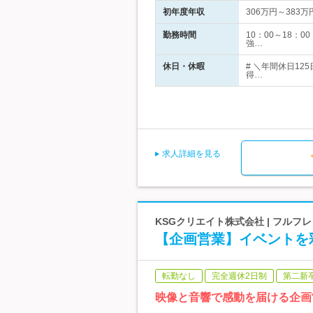
初年度年収
306万円～383万
勤務時間
10：00～18：
強…
休日・休暇
# ＼年間休日1
得…
求人詳細を見る
KSGクリエイト株式会社 | フルフ
【企画営業】イベントを
転勤なし
完全週休2日制
第二新
映像と音響で感動を届ける企画