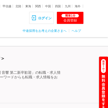
甲信越
北陸
東海
関西
中国
四国
九州
海外
簡単1分
ログイン
会員登録
中途採用をお考えの企業さまへ
ヘルプ
新＞
 音響 第二新卒歓迎」の転職・求人情
キーワードからも転職・求人情報をお