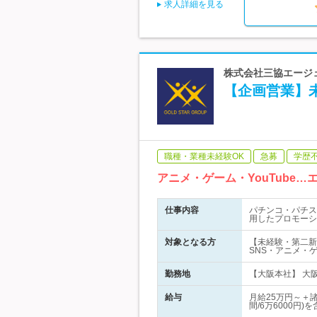
求人詳細を見る
株式会社三協エージェン
【企画営業】未
職種・業種未経験OK
急募
学歴
アニメ・ゲーム・YouTub
仕事内容
パチンコ・パチスロ
用したプロモーシ
対象となる方
【未経験・第二新
SNS・アニメ・
勤務地
【大阪本社】 大阪
給与
月給25万円～＋
間/6万6000円)