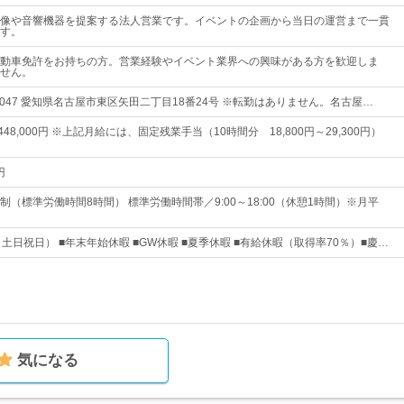
像や音響機器を提案する法人営業です。イベントの企画から当日の運営まで一貫
す。
動車免許をお持ちの方。営業経験やイベント業界への興味がある方を歓迎しま
せん。
-0047 愛知県名古屋市東区矢田二丁目18番24号 ※転勤はありません。名古屋…
～448,000円 ※上記月給には、固定残業手当（10時間分 18,800円～29,300円）
円
（標準労働時間8時間） 標準労働時間帯／9:00～18:00（休憩1時間）※月平
土日祝日） ■年末年始休暇 ■GW休暇 ■夏季休暇 ■有給休暇（取得率70％）■慶…
気になる