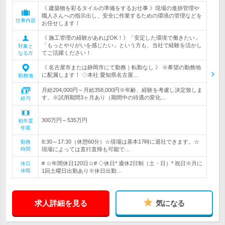
《 建築物を彩るタイルの準備をするお仕事 》現場の進捗管理や
職人さんへの指示出し、安全に作業するための環境の管理などを
仕事内容
お任せします！
《 施工管理の経験があればOK！》「安定した環境で働きたい」
「もっとやりがいを感じたい」という方も、当社で経験を活かし
対象と
てご活躍ください！
なる方
《 名古屋市または静岡市にて勤務｜転勤なし 》 ※希望の勤務地
に配属します！ ◇本社 愛知県名古屋…
勤務地
月給204,000円～月給358,000円※年齢、経験を考慮し決定致しま
す。※試用期間3ヶ月あり（期間中の待遇の変化…
給与
300万円～535万円
初年度
年収
8:30～17:30（休憩60分）☆現場は基本17時に退社できます。☆
勤務
時間
現場によっては直行直帰も可能で…
# ☆年間休日120日☆# ◇休日* 週休2日制（土・日）* 祝日※月に
休日
休暇
1回土曜日出勤あり※休日出勤…
求人詳細を見る
気になる