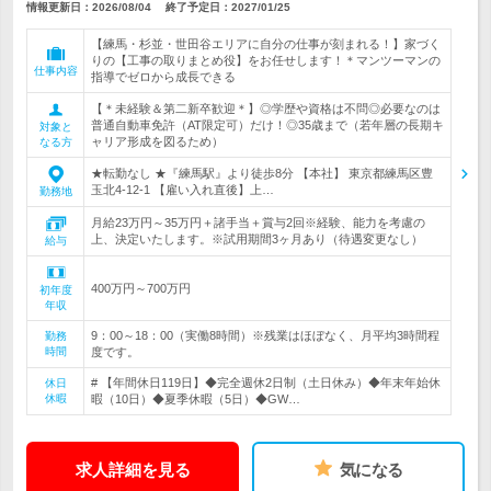
情報更新日：2026/08/04
終了予定日：
2027/01/25
【練馬・杉並・世田谷エリアに自分の仕事が刻まれる！】家づく
りの【工事の取りまとめ役】をお任せします！＊マンツーマンの
仕事内容
指導でゼロから成長できる
【＊未経験＆第二新卒歓迎＊】◎学歴や資格は不問◎必要なのは
普通自動車免許（AT限定可）だけ！◎35歳まで（若年層の長期キ
対象と
ャリア形成を図るため）
なる方
★転勤なし ★『練馬駅』より徒歩8分 【本社】 東京都練馬区豊
玉北4-12-1 【雇い入れ直後】上…
勤務地
月給23万円～35万円＋諸手当＋賞与2回※経験、能力を考慮の
上、決定いたします。※試用期間3ヶ月あり（待遇変更なし）
給与
400万円～700万円
初年度
年収
9：00～18：00（実働8時間）※残業はほぼなく、月平均3時間程
勤務
時間
度です。
# 【年間休日119日】◆完全週休2日制（土日休み）◆年末年始休
休日
休暇
暇（10日）◆夏季休暇（5日）◆GW…
求人詳細を見る
気になる