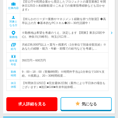
【官公庁や民間企業から受託したプロジェクトの運営業務】年間
休日125日☆未経験歓迎☆これまでの後輩指導経験なども活かせ
仕事内容
ます♪
【何らかのリーダー業務やマネジメント経験を持つ方歓迎】◆高
対象と
卒以上の方 ◆基本的なPCスキル◆20～30代活躍中！
なる方
※勤務地は希望を考慮のうえ、決定します 【関東】東京(23区中
心)、神奈川(川崎市)、埼玉(川口市…
勤務地
月給238,000円以上＋賞与＋残業代（1分単位で別途全額支給）※
あなたの経験・能力・年齢・前職での給与などを考慮し…
給与
350万円～600万円
初年度
年収
9：00～18：00（実働8時間）※時間外手当は1分単位で100％支
勤務
時間
給。※残業は、20～30時間程度…
【年間休日125日】■完全週休2日制（案件により平日休の場合も
休日
休暇
ございます）■祝日■GW■年末年始休暇…
求人詳細を見る
気になる