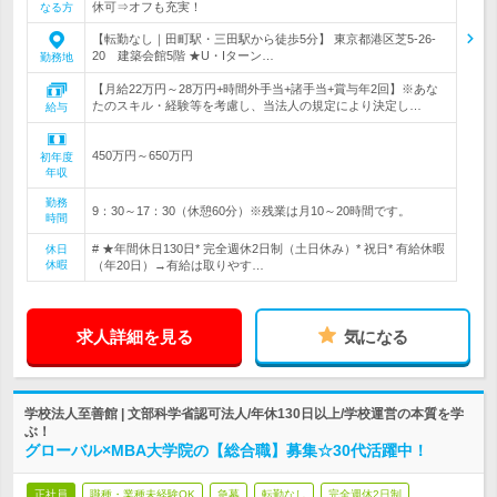
休可⇒オフも充実！
なる方
【転勤なし｜田町駅・三田駅から徒歩5分】 東京都港区芝5-26-
20 建築会館5階 ★U・Iターン…
勤務地
【月給22万円～28万円+時間外手当+諸手当+賞与年2回】※あな
たのスキル・経験等を考慮し、当法人の規定により決定し…
給与
450万円～650万円
初年度
年収
勤務
9：30～17：30（休憩60分）※残業は月10～20時間です。
時間
# ★年間休日130日* 完全週休2日制（土日休み）* 祝日* 有給休暇
休日
休暇
（年20日）→有給は取りやす…
求人詳細を見る
気になる
学校法人至善館 | 文部科学省認可法人/年休130日以上/学校運営の本質を学
ぶ！
グローバル×MBA大学院の【総合職】募集☆30代活躍中！
正社員
職種・業種未経験OK
急募
転勤なし
完全週休2日制