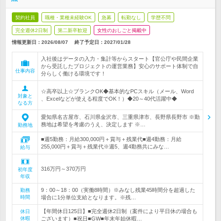
契約社員
職種・業種未経験OK
急募
転勤なし
学歴不問
完全週休2日制
第二新卒歓迎
女性のおしごと掲載中
情報更新日：2026/08/07
終了予定日：
2027/01/28
入社後はデータの入力・集計等からスタート【官公庁や民間企業
から受託したプロジェクトの運営業務】安心のサポート体制で自
仕事内容
分らしく働ける環境です！
☆高卒以上☆ブランクOK◆基本的なPCスキル（メール、Word
対象と
、Excelなどが使える程度でOK！）◆20～40代活躍中◆
なる方
愛知県名古屋市、石川県金沢市、三重県津市、長野県長野市 ※勤
務地は希望を考慮のうえ、決定します ※…
勤務地
■週5勤務：月給300,000円＋賞与＋残業代■週4勤務：月給
255,000円＋賞与＋残業代※週5、週4勤務共にみな…
給与
316万円～370万円
初年度
年収
9：00～18：00（実働8時間）※みなし残業45時間分を超過した
勤務
時間
場合に1分単位支給となります。※残…
【年間休日125日】■完全週休2日制（案件により平日休の場合も
休日
休暇
ございます）■祝日■GW■年末年始休暇…