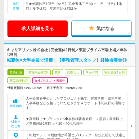
# ★年間休日125日【休日】完全週休二日制(土、日、祝日)【休
休日
休暇
暇】夏季休暇、年末年始休暇ほか
求人詳細を見る
気になる
キャリアリンク株式会社 | 完全週休2日制／東証プライム市場上場／年休
125日
転勤無×大手企業で活躍！【事務管理スタッフ】経験者募集◎
契約社員
業種未経験OK
急募
転勤なし
学歴不問
完全週休2日制
第二新卒歓迎
女性のおしごと掲載中
情報更新日：2026/07/21
終了予定日：
2026/12/28
大手企業を中心としたプロジェクト先で、営業事務・総務事務・
人事事務などを担っていただきます★サポート体制抜群の環境で
仕事内容
す！
★高卒以上★ブランクOK◆事務経験者歓迎！＜必須＞高卒以上
対象と
／事務経験1年以上＊20～40代活躍中
なる方
☆転勤ナシ☆ ※勤務地は希望とプロジェクト状況に応じて決定し