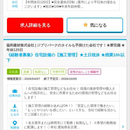
【年間休日125日】■完全週休2日制（案件により平日休の場合も
休日
休暇
ございます）■祝日■GW■年末年始休暇…
求人詳細を見る
気になる
協和建材株式会社 | ジブリパークのタイルも手掛けた会社です！★寮完備 ★
年休120日
《経験者募集》住宅設備の【施工管理】★土日祝休 ★残業10h以
下
正社員
急募
転勤なし
学歴不問
女性のおしごと掲載中
情報更新日：2026/04/07
終了予定日：
2026/10/05
《 住宅設備の施工管理などをお任せ 》現場の進捗管理や職人さ
んへの指示出し、安全に作業するための環境の管理などをお任せ
仕事内容
します！
《 施工管理の経験があればOK！》「安定した環境で働きたい」
「もっとやりがいを感じたい」という方も、当社で経験を活かし
対象と
てご活躍ください！
なる方
《 名古屋市または静岡市にて勤務｜転勤なし 》 ※希望の勤務地
に配属します！ ◇本社 愛知県名古屋…
勤務地