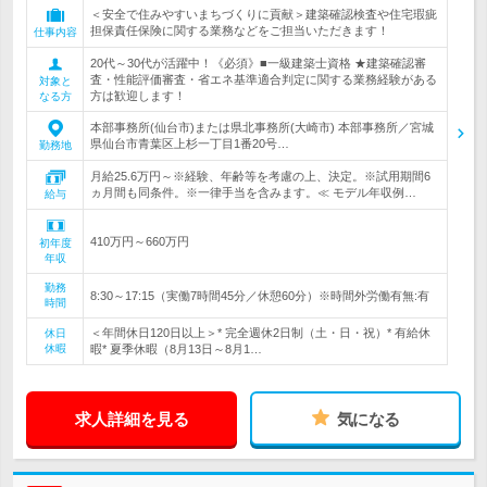
＜安全で住みやすいまちづくりに貢献＞建築確認検査や住宅瑕疵
担保責任保険に関する業務などをご担当いただきます！
仕事内容
20代～30代が活躍中！《必須》■一級建築士資格 ★建築確認審
査・性能評価審査・省エネ基準適合判定に関する業務経験がある
対象と
方は歓迎します！
なる方
本部事務所(仙台市)または県北事務所(大崎市) 本部事務所／宮城
県仙台市青葉区上杉一丁目1番20号…
勤務地
月給25.6万円～※経験、年齢等を考慮の上、決定。※試用期間6
ヵ月間も同条件。※一律手当を含みます。≪ モデル年収例…
給与
410万円～660万円
初年度
年収
勤務
8:30～17:15（実働7時間45分／休憩60分）※時間外労働有無:有
時間
＜年間休日120日以上＞* 完全週休2日制（土・日・祝）* 有給休
休日
休暇
暇* 夏季休暇（8月13日～8月1…
求人詳細を見る
気になる