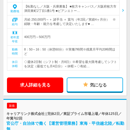
【転勤なし／大阪・兵庫募集】 ■枚方キャンパス／大阪府枚方市
津田東町2丁目1番1号 ■ビアンエトー…
勤務地
月給 250,000円～＋ 諸手当 ＋ 賞与（年2回／実績4ヶ月分） ※
経験・年齢・能力を考慮して決定いたします■ …
給与
400万円～500万円
初年度
年収
8：50～16：50（休憩60分）※実働7時間※残業月平均20時間ほ
勤務
時間
ど
◇週休2日制（シフト制・月8日）※希望を最大限考慮してシフト
休日
休暇
を決定（最低でも月4日分）＜休暇＞◇有給…
求人詳細を見る
気になる
新着
キャリアリンク株式会社 | 完休2日／東証プライム市場上場／年休125日／
年賞与2回
官公庁・自治体で働く【運営管理業務】東海・甲信越北陸／転勤
無