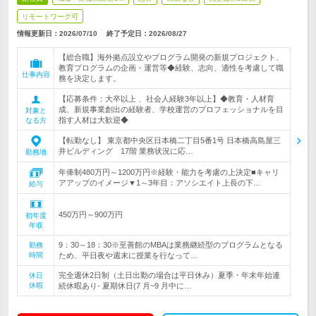
リモートワーク可
情報更新日：2026/07/10
終了予定日：
2026/08/27
【総合職】海外拠点設立やプログラム開発の新規プロジェクト、
教育プログラムの企画・運営等◆経験、志向、適性を考慮して職
仕事内容
務を決定します。
【応募条件：大卒以上 、社会人経験3年以上】◆教育・人材育
成、新規事業創出の経験者、学校運営のプロフェッショナルを目
対象と
指す人材は大歓迎◆
なる方
【転勤なし】 東京都中央区日本橋二丁目5番1号 日本橋高島屋三
井ビルディング 17階 業務状況に応…
勤務地
年俸制480万円～1200万円※経験・能力を考慮の上決定■キャリ
アアップのイメージ▼1～3年目：アソシエイト上長の下…
給与
450万円～900万円
初年度
年収
9：30～18：30※至善館のMBAは業務継続型のプログラムとなる
勤務
時間
ため、平日夜や週末に授業を行なって…
完全週休2日制（土日出勤の場合は平日休み）夏季・年末年始連
休日
休暇
続休暇あり- 夏期休日(7 月~9 月中に…