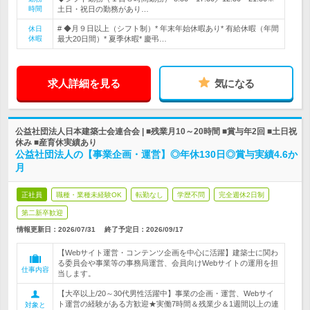
時間
土日・祝日の勤務があり…
# ◆月９日以上（シフト制）* 年末年始休暇あり* 有給休暇（年間
休日
休暇
最大20日間）* 夏季休暇* 慶弔…
求人詳細を見る
気になる
公益社団法人日本建築士会連合会 | ■残業月10～20時間 ■賞与年2回 ■土日祝
休み ■産育休実績あり
公益社団法人の【事業企画・運営】◎年休130日◎賞与実績4.6か
月
正社員
職種・業種未経験OK
転勤なし
学歴不問
完全週休2日制
第二新卒歓迎
情報更新日：2026/07/31
終了予定日：
2026/09/17
【Webサイト運営・コンテンツ企画を中心に活躍】建築士に関わ
る委員会や事業等の事務局運営、会員向けWebサイトの運用を担
仕事内容
当します。
【大卒以上/20～30代男性活躍中】事業の企画・運営、Webサイ
ト運営の経験がある方歓迎★実働7時間＆残業少＆1週間以上の連
対象と