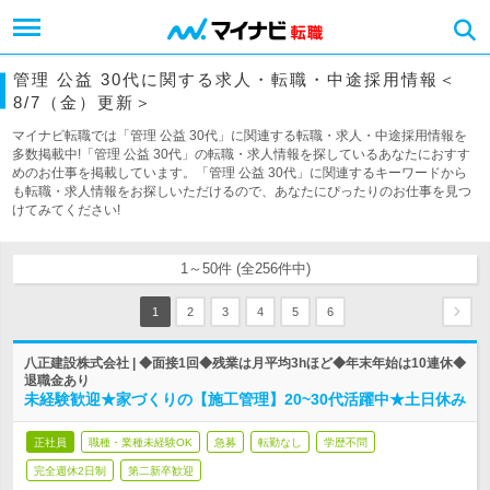
管理 公益 30代に関する求人・転職・中途採用情報＜
8/7（金）更新＞
マイナビ転職では「管理 公益 30代」に関連する転職・求人・中途採用情報を
多数掲載中!「管理 公益 30代」の転職・求人情報を探しているあなたにおすす
めのお仕事を掲載しています。「管理 公益 30代」に関連するキーワードから
も転職・求人情報をお探しいただけるので、あなたにぴったりのお仕事を見つ
けてみてください!
1～50件 (全256件中)
1
2
3
4
5
6
八正建設株式会社 | ◆面接1回◆残業は月平均3hほど◆年末年始は10連休◆
退職金あり
未経験歓迎★家づくりの【施工管理】20~30代活躍中★土日休み
正社員
職種・業種未経験OK
急募
転勤なし
学歴不問
完全週休2日制
第二新卒歓迎