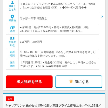
☆高卒以上☆ブランクOK◆基本的なPCスキル（メール、Word
対象と
、Excelなどが使える程度でOK！）◆20～40代活躍中◆
なる方
岩手県一関市 転勤無し
勤務地
■週5勤務：月給270,000円＋賞与＋残業代■週4勤務：月給
230,000円＋賞与＋残業代※週5、週4勤務共にはみ…
給与
316万円～370万円
初年度
年収
9：00～18：00（実働8時間）※みなし残業45時間分を超過した
勤務
時間
場合に1分単位支給となります。※残…
【年間休日125日】■完全週休2日制（案件により平日休の場合も
休日
休暇
ございます）■祝日■GW■年末年始休暇…
求人詳細を見る
気になる
新着
キャリアリンク株式会社 | 完休2日／東証プライム市場上場／年休125日／