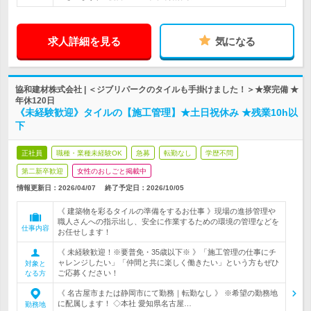
求人詳細を見る
気になる
協和建材株式会社 | ＜ジブリパークのタイルも手掛けました！＞★寮完備 ★
年休120日
《未経験歓迎》タイルの【施工管理】★土日祝休み ★残業10h以
下
正社員
職種・業種未経験OK
急募
転勤なし
学歴不問
第二新卒歓迎
女性のおしごと掲載中
情報更新日：2026/04/07
終了予定日：
2026/10/05
《 建築物を彩るタイルの準備をするお仕事 》現場の進捗管理や
職人さんへの指示出し、安全に作業するための環境の管理などを
仕事内容
お任せします！
《 未経験歓迎！※要普免・35歳以下※ 》「施工管理の仕事にチ
ャレンジしたい」「仲間と共に楽しく働きたい」という方もぜひ
対象と
ご応募ください！
なる方
《 名古屋市または静岡市にて勤務｜転勤なし 》 ※希望の勤務地
に配属します！ ◇本社 愛知県名古屋…
勤務地