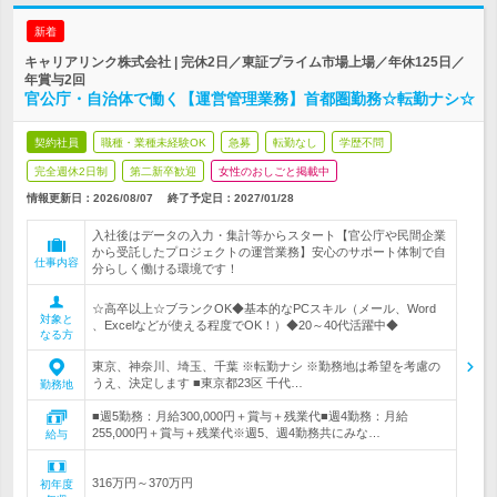
新着
キャリアリンク株式会社 | 完休2日／東証プライム市場上場／年休125日／
年賞与2回
官公庁・自治体で働く【運営管理業務】首都圏勤務☆転勤ナシ☆
契約社員
職種・業種未経験OK
急募
転勤なし
学歴不問
完全週休2日制
第二新卒歓迎
女性のおしごと掲載中
情報更新日：2026/08/07
終了予定日：
2027/01/28
入社後はデータの入力・集計等からスタート【官公庁や民間企業
から受託したプロジェクトの運営業務】安心のサポート体制で自
仕事内容
分らしく働ける環境です！
☆高卒以上☆ブランクOK◆基本的なPCスキル（メール、Word
対象と
、Excelなどが使える程度でOK！）◆20～40代活躍中◆
なる方
東京、神奈川、埼玉、千葉 ※転勤ナシ ※勤務地は希望を考慮の
うえ、決定します ■東京都23区 千代…
勤務地
■週5勤務：月給300,000円＋賞与＋残業代■週4勤務：月給
255,000円＋賞与＋残業代※週5、週4勤務共にみな…
給与
316万円～370万円
初年度