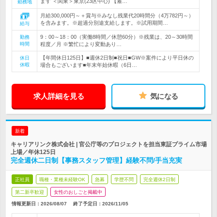
ます ＜関東＞東京(23区中心) 【雇…
勤務地
月給300,000円～＋賞与※みなし残業代20時間分（4万782円～）
を含みます。※超過分別途支給します。※試用期間…
給与
9：00～18：00（実働8時間／休憩60分）※残業は、20～30時間
勤務
時間
程度／月 ※繁忙により変動あり…
【年間休日125日】■週休2日制■祝日■GW※案件により平日休の
休日
休暇
場合もございます■年末年始休暇（6日…
求人詳細を見る
気になる
新着
キャリアリンク株式会社 | 官公庁等のプロジェクトを担当東証プライム市場
上場／年休125日
完全週休二日制【事務スタッフ管理】経験不問/手当充実
正社員
職種・業種未経験OK
急募
学歴不問
完全週休2日制
第二新卒歓迎
女性のおしごと掲載中
情報更新日：2026/08/07
終了予定日：
2026/11/05