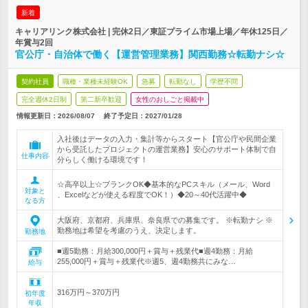
新着
キャリアリンク株式会社 | 完休2日／東証プライム市場上場／年休125日／
年賞与2回
官公庁・自治体で働く【運営管理業務】関西勤務☆転勤ナシ☆
契約社員
職種・業種未経験OK
急募
転勤なし
学歴不問
完全週休2日制
第二新卒歓迎
女性のおしごと掲載中
情報更新日：2026/08/07
終了予定日：
2027/01/28
入社後はデータの入力・集計等からスタート【官公庁や民間企業
から受託したプロジェクトの運営業務】安心のサポート体制で自
仕事内容
分らしく働ける環境です！
☆高卒以上☆ブランクOK◆基本的なPCスキル（メール、Word
対象と
、Excelなどが使える程度でOK！）◆20～40代活躍中◆
なる方
大阪府、京都府、兵庫県、奈良県での募集です。 ※転勤ナシ ※
勤務地は希望を考慮のうえ、決定します。
勤務地
■週5勤務：月給300,000円＋賞与＋残業代■週4勤務：月給
255,000円＋賞与＋残業代※週5、週4勤務共にみな…
給与
316万円～370万円
初年度
年収