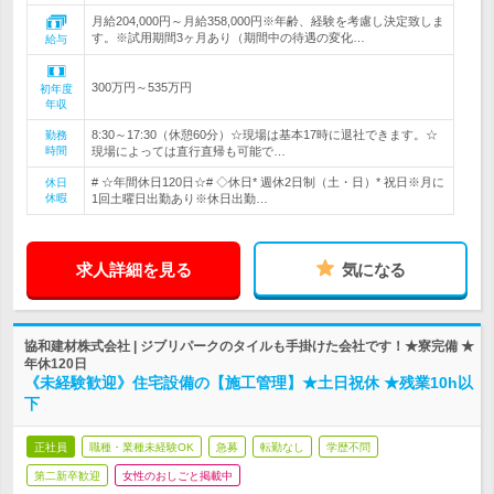
月給204,000円～月給358,000円※年齢、経験を考慮し決定致しま
す。※試用期間3ヶ月あり（期間中の待遇の変化…
給与
300万円～535万円
初年度
年収
8:30～17:30（休憩60分）☆現場は基本17時に退社できます。☆
勤務
時間
現場によっては直行直帰も可能で…
# ☆年間休日120日☆# ◇休日* 週休2日制（土・日）* 祝日※月に
休日
休暇
1回土曜日出勤あり※休日出勤…
求人詳細を見る
気になる
協和建材株式会社 | ジブリパークのタイルも手掛けた会社です！★寮完備 ★
年休120日
《未経験歓迎》住宅設備の【施工管理】★土日祝休 ★残業10h以
下
正社員
職種・業種未経験OK
急募
転勤なし
学歴不問
第二新卒歓迎
女性のおしごと掲載中