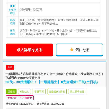
350万円～420万円
初年度
年収
8:45～17:45 （所定労働時間：8時間）休憩時間：60分＜残業＞時
勤務
時間
間外労働有無：有月平均20時…
月8日～14日休み（シフト制・基本土日休み・年間20日前後の土
休日
休暇
日出勤あり）年間休日数120日祝日年次…
求人詳細を見る
気になる
新着
一般財団法人宮城県建築住宅センター | 建築・住宅審査・検査業務を担う！
宮城県内で確かな実績あり
20代～30代活躍中！【一級建築士】■完全週休2日制(土日祝)
正社員
転勤なし
学歴不問
完全週休2日制
第二新卒歓迎
女性のおしごと掲載中
情報更新日：2026/08/07
終了予定日：
2027/01/28