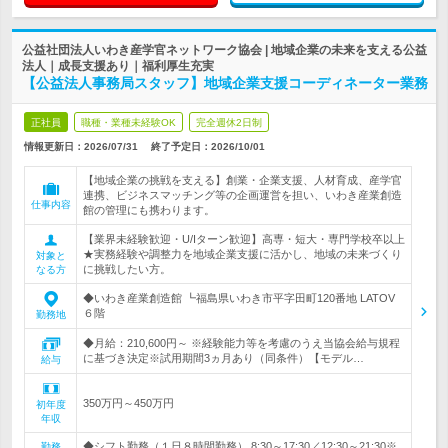
公益社団法人いわき産学官ネットワーク協会 | 地域企業の未来を支える公益
法人｜成長支援あり｜福利厚生充実
【公益法人事務局スタッフ】地域企業支援コーディネーター業務
正社員
職種・業種未経験OK
完全週休2日制
情報更新日：2026/07/31
終了予定日：
2026/10/01
【地域企業の挑戦を支える】創業・企業支援、人材育成、産学官
連携、ビジネスマッチング等の企画運営を担い、いわき産業創造
仕事内容
館の管理にも携わります。
【業界未経験歓迎・U/Iターン歓迎】高専・短大・専門学校卒以上
★実務経験や調整力を地域企業支援に活かし、地域の未来づくり
対象と
に挑戦したい方。
なる方
◆いわき産業創造館 ┗福島県いわき市平字田町120番地 LATOV
６階
勤務地
◆月給：210,600円～ ※経験能力等を考慮のうえ当協会給与規程
に基づき決定※試用期間3ヵ月あり（同条件）【モデル…
給与
350万円～450万円
初年度
年収
◆シフト勤務（１日８時間勤務） 8:30～17:30／12:30～21:30※
勤務