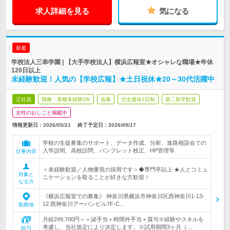
求人詳細を見る
気になる
新着
学校法人三幸学園 | 【大手学校法人】横浜広報室★オシャレな職場★年休
120日以上
未経験歓迎！人気の【学校広報】★土日祝休★20～30代活躍中
正社員
職種・業種未経験OK
急募
完全週休2日制
第二新卒歓迎
女性のおしごと掲載中
情報更新日：2026/05/21
終了予定日：
2026/09/17
学校の生徒募集のサポート、データ作成、分析、進路相談会での
入学説明、高校訪問、パンフレット校正、HP管理等
仕事内容
＜未経験歓迎／人物重視の採用です＞◆専門卒以上 ★人とコミュ
対象と
ニケーションを取ることが好きな方歓迎！
なる方
《横浜広報室での募集》 神奈川県横浜市神奈川区西神奈川1-13-
12 西神奈川アーバンビル7F-C…
勤務地
月給249,700円～＋諸手当＋時間外手当＋賞与※経験やスキルを
考慮し、当社規定により決定します。※試用期間3ヶ月（…
給与