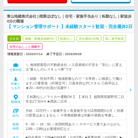
青山地建株式会社 | 残業ほぼなし｜住宅・家族手当あり｜転勤なし｜駅徒歩
4分の職場
【 マンション管理サポート 】未経験スタート歓迎・完全週休2日
正社員
職種・業種未経験OK
転勤なし
完全週休2日制
第二新卒歓迎
女性のおしごと掲載中
情報更新日：2026/07/14
終了予定日：
2026/09/28
＼ 地域密着型の不動産会社 ／入居者様の不安を『安心』に変え
る”暮らしのレスキュー隊”です
仕事内容
《 経験・性別不問 》地域密着なので『大宰府』に根差して働け
ます♪◎要普免（AT限定可）◎基本的なPCスキル ◎高卒以上
対象と
★20～40代の社員が活躍中！
なる方
【 転勤なし／マイカー通勤OK 】 【 本社 】 福岡県筑紫野市二日
市北2丁目4-6 ★西鉄二日市…
勤務地
月給：23万円～＋各種手当＋有資格手当※試用期間3カ月（ 待遇
の変更はありません ）※実務経験者は年齢や資格を考慮し…
給与
9：00 ～ 18：00（ 休憩時間あり ）※サービス業でありながら、
勤務
時間
12時～13時はお客様対応など…
■完全週休二日制■GW休暇（※9日間）■夏季休暇（※6日間）■
休日