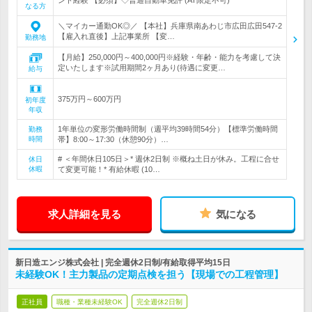
ント経験 【必須】◇普通自動車免許 (AT限定不可)
なる方
＼マイカー通勤OK◎／ 【本社】兵庫県南あわじ市広田広田547-2
【雇入れ直後】上記事業所 【変…
勤務地
【月給】250,000円～400,000円※経験・年齢・能力を考慮して決
定いたします※試用期間2ヶ月あり(待遇に変更…
給与
375万円～600万円
初年度
年収
1年単位の変形労働時間制（週平均39時間54分）【標準労働時間
勤務
時間
帯】8:00～17:30（休憩90分）…
# ＜年間休日105日＞* 週休2日制 ※概ね土日が休み。工程に合せ
休日
休暇
て変更可能！* 有給休暇 (10…
求人詳細を見る
気になる
新日造エンジ株式会社 | 完全週休2日制/有給取得平均15日
未経験OK！主力製品の定期点検を担う【現場での工程管理】
正社員
職種・業種未経験OK
完全週休2日制