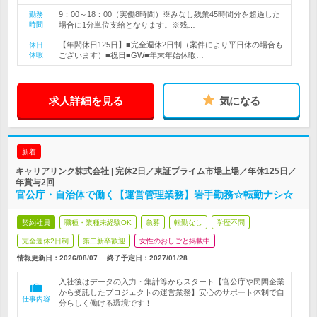
9：00～18：00（実働8時間）※みなし残業45時間分を超過した
勤務
時間
場合に1分単位支給となります。※残…
【年間休日125日】■完全週休2日制（案件により平日休の場合も
休日
休暇
ございます）■祝日■GW■年末年始休暇…
求人詳細を見る
気になる
新着
キャリアリンク株式会社 | 完休2日／東証プライム市場上場／年休125日／
年賞与2回
官公庁・自治体で働く【運営管理業務】岩手勤務☆転勤ナシ☆
契約社員
職種・業種未経験OK
急募
転勤なし
学歴不問
完全週休2日制
第二新卒歓迎
女性のおしごと掲載中
情報更新日：2026/08/07
終了予定日：
2027/01/28
入社後はデータの入力・集計等からスタート【官公庁や民間企業
から受託したプロジェクトの運営業務】安心のサポート体制で自
仕事内容
分らしく働ける環境です！