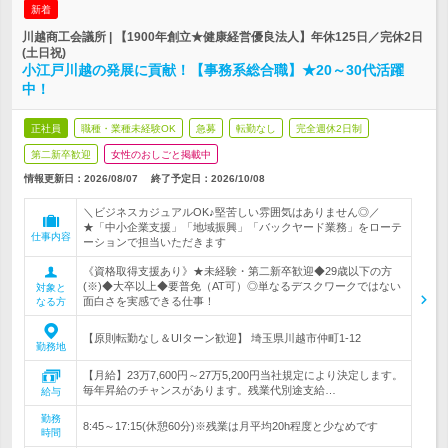
新着
川越商工会議所 | 【1900年創立★健康経営優良法人】年休125日／完休2日
(土日祝)
小江戸川越の発展に貢献！【事務系総合職】★20～30代活躍
中！
正社員
職種・業種未経験OK
急募
転勤なし
完全週休2日制
第二新卒歓迎
女性のおしごと掲載中
情報更新日：2026/08/07
終了予定日：
2026/10/08
＼ビジネスカジュアルOK♪堅苦しい雰囲気はありません◎／
★「中小企業支援」「地域振興」「バックヤード業務」をローテ
仕事内容
ーションで担当いただきます
《資格取得支援あり》★未経験・第二新卒歓迎◆29歳以下の方
(※)◆大卒以上◆要普免（AT可）◎単なるデスクワークではない
対象と
面白さを実感できる仕事！
なる方
【原則転勤なし＆UIターン歓迎】 埼玉県川越市仲町1-12
勤務地
【月給】23万7,600円～27万5,200円当社規定により決定します。
毎年昇給のチャンスがあります。残業代別途支給…
給与
勤務
8:45～17:15(休憩60分)※残業は月平均20h程度と少なめです
時間