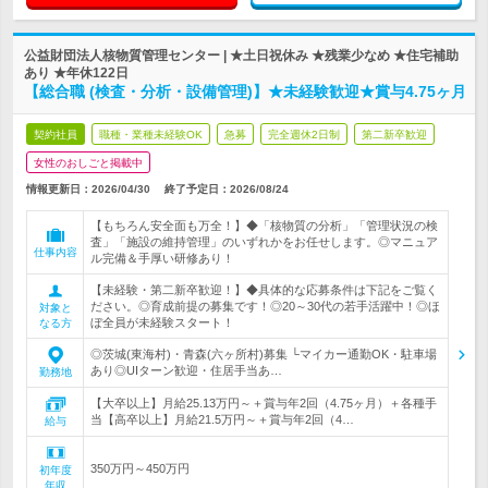
公益財団法人核物質管理センター | ★土日祝休み ★残業少なめ ★住宅補助
あり ★年休122日
【総合職 (検査・分析・設備管理)】★未経験歓迎★賞与4.75ヶ月
契約社員
職種・業種未経験OK
急募
完全週休2日制
第二新卒歓迎
女性のおしごと掲載中
情報更新日：2026/04/30
終了予定日：
2026/08/24
【もちろん安全面も万全！】◆「核物質の分析」「管理状況の検
査」「施設の維持管理」のいずれかをお任せします。◎マニュア
仕事内容
ル完備＆手厚い研修あり！
【未経験・第二新卒歓迎！】◆具体的な応募条件は下記をご覧く
ださい。◎育成前提の募集です！◎20～30代の若手活躍中！◎ほ
対象と
ぼ全員が未経験スタート！
なる方
◎茨城(東海村)・青森(六ヶ所村)募集 └マイカー通勤OK・駐車場
あり◎UIターン歓迎・住居手当あ…
勤務地
【大卒以上】月給25.13万円～＋賞与年2回（4.75ヶ月）＋各種手
当【高卒以上】月給21.5万円～＋賞与年2回（4…
給与
350万円～450万円
初年度
年収