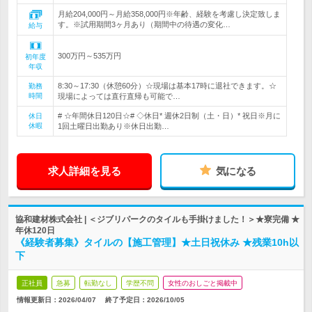
月給204,000円～月給358,000円※年齢、経験を考慮し決定致しま
す。※試用期間3ヶ月あり（期間中の待遇の変化…
給与
300万円～535万円
初年度
年収
8:30～17:30（休憩60分）☆現場は基本17時に退社できます。☆
勤務
時間
現場によっては直行直帰も可能で…
# ☆年間休日120日☆# ◇休日* 週休2日制（土・日）* 祝日※月に
休日
休暇
1回土曜日出勤あり※休日出勤…
求人詳細を見る
気になる
協和建材株式会社 | ＜ジブリパークのタイルも手掛けました！＞★寮完備 ★
年休120日
《経験者募集》タイルの【施工管理】★土日祝休み ★残業10h以
下
正社員
急募
転勤なし
学歴不問
女性のおしごと掲載中
情報更新日：2026/04/07
終了予定日：
2026/10/05