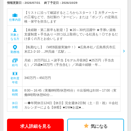
情報更新日：2026/07/31
終了予定日：
2026/10/29
【リストに沿って確認するところからスタート！】大手メーカー
の工場などで、当社製の『タービン』または『ポンプ』の定期点
仕事内容
検・保守を担当します
【未経験・第二新卒も歓迎！】★20～30代活躍中 ★手厚い資格
支援制度＋手当あり⇒20コ以上取得している社員も！◎できるだ
対象と
け多くの方とお会いします
なる方
【転勤なし】 《WEB面接実施中！》 ■広島本社／広島県呉市広
末広1-2-10 …JR呉線「広駅」…
勤務地
月給：20万円以上 + 諸手当【モデル月収例】■25万円（手当含
む）／25歳■33万円（手当含む）／35歳※経験・年…
給与
340万円～450万円
初年度
年収
8:00～16:45（実働8時間/休憩45分）※出張時は8:00～17:00（実
勤務
時間
働8時間/休憩60分…
―◆年間休日124日【休日】完全週休2日制（土・日・祝）※会社
休日
休暇
カレンダーによる【休暇】■GW■お盆■…
求人詳細を見る
気になる