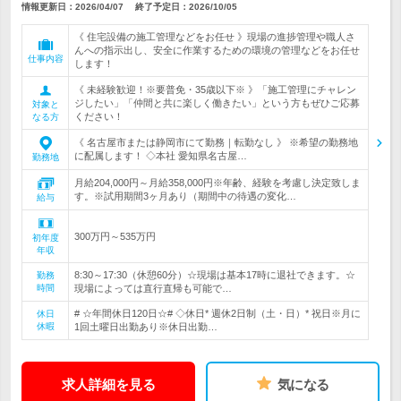
情報更新日：2026/04/07
終了予定日：
2026/10/05
《 住宅設備の施工管理などをお任せ 》現場の進捗管理や職人さ
んへの指示出し、安全に作業するための環境の管理などをお任せ
仕事内容
します！
《 未経験歓迎！※要普免・35歳以下※ 》「施工管理にチャレン
ジしたい」「仲間と共に楽しく働きたい」という方もぜひご応募
対象と
ください！
なる方
《 名古屋市または静岡市にて勤務｜転勤なし 》 ※希望の勤務地
に配属します！ ◇本社 愛知県名古屋…
勤務地
月給204,000円～月給358,000円※年齢、経験を考慮し決定致しま
す。※試用期間3ヶ月あり（期間中の待遇の変化…
給与
300万円～535万円
初年度
年収
8:30～17:30（休憩60分）☆現場は基本17時に退社できます。☆
勤務
時間
現場によっては直行直帰も可能で…
# ☆年間休日120日☆# ◇休日* 週休2日制（土・日）* 祝日※月に
休日
休暇
1回土曜日出勤あり※休日出勤…
求人詳細を見る
気になる