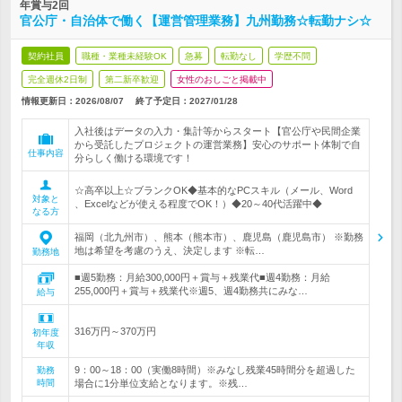
年賞与2回
官公庁・自治体で働く【運営管理業務】九州勤務☆転勤ナシ☆
契約社員
職種・業種未経験OK
急募
転勤なし
学歴不問
完全週休2日制
第二新卒歓迎
女性のおしごと掲載中
情報更新日：2026/08/07
終了予定日：
2027/01/28
入社後はデータの入力・集計等からスタート【官公庁や民間企業
から受託したプロジェクトの運営業務】安心のサポート体制で自
仕事内容
分らしく働ける環境です！
☆高卒以上☆ブランクOK◆基本的なPCスキル（メール、Word
対象と
、Excelなどが使える程度でOK！）◆20～40代活躍中◆
なる方
福岡（北九州市）、熊本（熊本市）、鹿児島（鹿児島市） ※勤務
地は希望を考慮のうえ、決定します ※転…
勤務地
■週5勤務：月給300,000円＋賞与＋残業代■週4勤務：月給
255,000円＋賞与＋残業代※週5、週4勤務共にみな…
給与
316万円～370万円
初年度
年収
9：00～18：00（実働8時間）※みなし残業45時間分を超過した
勤務
時間
場合に1分単位支給となります。※残…