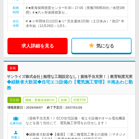
# ■東海保障措置センター8:30～17:00（実働7時間30分／休憩1時
勤務
時間
間）# ■六ヶ所保障措置セ…
# ★☆年間休日122日★☆* 完全週休2日制（土日休み）* 祝日* 年
休日
休暇
末年始（12月29日～1月3…
求人詳細を見る
気になる
新着
サンライズ株式会社 | 無理な工期設定なし｜資格手当充実！｜教育制度充実
◆経験者大歓迎◆住宅エコ設備の【電気施工管理】※南あわじ勤
務
正社員
職種・業種未経験OK
急募
学歴不問
情報更新日：2026/08/07
終了予定日：
2027/01/28
《資格手当充実！》ECO住宅設備・省エネ設備やオール電化機器
などを扱う当社にて、電気施工管理をお任せします！
仕事内容
◆経験者大歓迎◆【優遇】◇第二種電気工事士の資格 ◇マネジメ
対象と