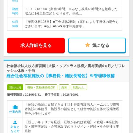
年収
9：00～18：00（実働8時間）※みなし残業45時間分を超過した
勤務
時間
場合に1分単位支給となります。※残…
【年間休日125日】■完全週休2日制（案件により平日休の場合も
休日
休暇
ございます）■祝日■GW■年末年始休暇…
求人詳細を見る
気になる
社会福祉法人枚方療育園 | 大阪トップクラス規模／賞与実績4ヵ月／リフレ
ッシュ休暇・手当
総合社会福祉施設の【事務長・施設長補佐】※管理職候補
契約社員
職種・業種未経験OK
急募
転勤なし
情報更新日：2026/07/31
終了予定日：
2026/10/01
【施設の発展に貢献できます◎】特別養護老人ホームおよび障害
者施設の事務長・施設長の補佐として経営や施設全体の現場管理
仕事内容
等をお任せします
【新しいキャリアを応援！経験があれば歓迎】＜歓迎＞■福祉施
設・障害者施設・介護施設でのマネジメント経験 ■社会福祉従事
対象と
経験
なる方