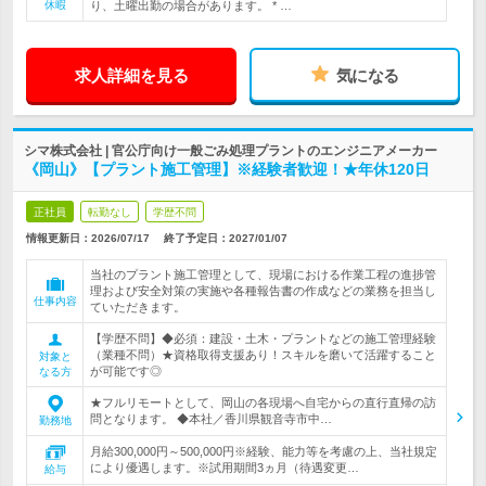
休暇
り、土曜出勤の場合があります。 * …
求人詳細を見る
気になる
シマ株式会社 | 官公庁向け一般ごみ処理プラントのエンジニアメーカー
《岡山》【プラント施工管理】※経験者歓迎！★年休120日
正社員
転勤なし
学歴不問
情報更新日：2026/07/17
終了予定日：
2027/01/07
当社のプラント施工管理として、現場における作業工程の進捗管
理および安全対策の実施や各種報告書の作成などの業務を担当し
仕事内容
ていただきます。
【学歴不問】◆必須：建設・土木・プラントなどの施工管理経験
（業種不問）★資格取得支援あり！スキルを磨いて活躍すること
対象と
が可能です◎
なる方
★フルリモートとして、岡山の各現場へ自宅からの直行直帰の訪
問となります。 ◆本社／香川県観音寺市中…
勤務地
月給300,000円～500,000円※経験、能力等を考慮の上、当社規定
により優遇します。※試用期間3ヵ月（待遇変更…
給与