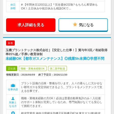
# 【年間休日120日以上】* 完全週休2日制└もちろん希望休も
休日
休暇
OK！土日休みや祝日休みも相談OKで…
求人詳細を見る
気になる
新着
玉機プラントテックス株式会社 | 【安定した仕事！】賞与年3回／有給取得
率85%超／手厚い教育体制
未経験OK【都市ガスメンテナンス】◎残業5h未満◎学歴不問
正社員
職種・業種未経験OK
第二新卒歓迎
情報更新日：2026/06/09
終了予定日：
2026/11/30
プラント設備の点検・整備を行います。人々の暮らしに欠かせな
い都市ガスを安定供給できるよう、プラントをメンテナンスで支
仕事内容
える仕事です。
職種・業種未経験の方OK！必須は普通自動車免許のみ！入社後
のサポート体制が充実しているため、専門知識がなくても安心し
対象と
て挑戦できます。
なる方
根岸営業所 神奈川県横浜市磯子区新磯子町34 東京ガス(株)根岸