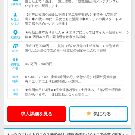
慮した上で「設計」「施工管理」「技能職(設備メンテナンス)」
仕事内容
いずれかに配属します。
【応募に知識や経験は不問！第二新卒歓迎♪】要普免（AT限定
可）◆20代～30代・男女ともに活躍中◆キャリアの再スタートや
対象と
安定感を求めたい方も是非！
なる方
★転勤は基本ありません★ ★エリアによってはマイカー勤務も可
能★ 西日本支店：岡山県倉敷市水島川崎…
勤務地
月給21万2000円～ ＋ 賞与（約7か月分の支給実績！）※別途残
業代は1分単位で支給※一律支給の固定手当含む※経験…
給与
460万円～700万円
初年度
年収
8：30～17：00（実働7時間45分／休憩45分）時間外労働有無：
勤務
時間
有※エリアにより勤務時間と休憩時…
★年間休日123日★■完全週休2日制（土日休み）└年2回土曜日出
休日
休暇
勤があります。 休日出勤となった場合…
求人詳細を見る
気になる
オカツウエレクトロニクス株式会社 | 情報通信のパイオニア企業／県下トッ