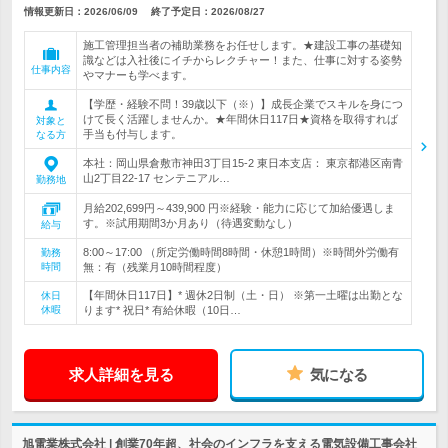
情報更新日：2026/06/09
終了予定日：
2026/08/27
施工管理担当者の補助業務をお任せします。★建設工事の基礎知
識などは入社後にイチからレクチャー！また、仕事に対する姿勢
仕事内容
やマナーも学べます。
【学歴・経験不問！39歳以下（※）】成長企業でスキルを身につ
けて長く活躍しませんか。★年間休日117日★資格を取得すれば
対象と
手当も付与します。
なる方
本社：岡山県倉敷市神田3丁目15-2 東日本支店： 東京都港区南青
山2丁目22-17 センテニアル…
勤務地
月給202,699円～439,900 円※経験・能力に応じて加給優遇しま
す。※試用期間3か月あり（待遇変動なし）
給与
8:00～17:00 （所定労働時間8時間・休憩1時間）※時間外労働有
勤務
時間
無：有（残業月10時間程度）
【年間休日117日】* 週休2日制（土・日） ※第一土曜は出勤とな
休日
休暇
ります* 祝日* 有給休暇（10日…
求人詳細を見る
気になる
旭電業株式会社 | 創業70年超、社会のインフラを支える電気設備工事会社