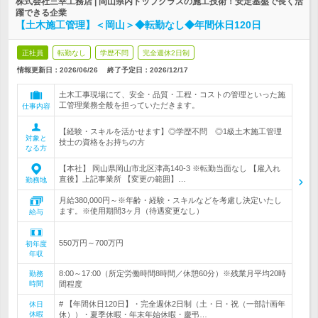
株式会社三幸工務店 | 岡山県内トップクラスの施工技術！安定基盤で長く活
躍できる企業
【土木施工管理】＜岡山＞◆転勤なし◆年間休日120日
正社員
転勤なし
学歴不問
完全週休2日制
情報更新日：2026/06/26
終了予定日：
2026/12/17
土木工事現場にて、安全・品質・工程・コストの管理といった施
工管理業務全般を担っていただきます。
仕事内容
【経験・スキルを活かせます】◎学歴不問 ◎1級土木施工管理
対象と
技士の資格をお持ちの方
なる方
【本社】 岡山県岡山市北区津高140-3 ※転勤当面なし 【雇入れ
直後】上記事業所 【変更の範囲】…
勤務地
月給380,000円～※年齢・経験・スキルなどを考慮し決定いたし
ます。※使用期間3ヶ月（待遇変更なし）
給与
550万円～700万円
初年度
年収
8:00～17:00（所定労働時間8時間／休憩60分）※残業月平均20時
勤務
時間
間程度
# 【年間休日120日】・完全週休2日制（土・日・祝（一部計画年
休日
休暇
休））・夏季休暇・年末年始休暇・慶弔…