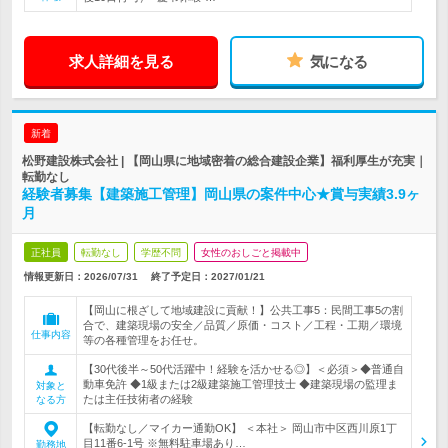
求人詳細を見る
気になる
新着
松野建設株式会社 | 【岡山県に地域密着の総合建設企業】福利厚生が充実｜
転勤なし
経験者募集【建築施工管理】岡山県の案件中心★賞与実績3.9ヶ
月
正社員
転勤なし
学歴不問
女性のおしごと掲載中
情報更新日：2026/07/31
終了予定日：
2027/01/21
【岡山に根ざして地域建設に貢献！】公共工事5：民間工事5の割
合で、建築現場の安全／品質／原価・コスト／工程・工期／環境
仕事内容
等の各種管理をお任せ。
【30代後半～50代活躍中！経験を活かせる◎】＜必須＞◆普通自
動車免許 ◆1級または2級建築施工管理技士 ◆建築現場の監理ま
対象と
たは主任技術者の経験
なる方
【転勤なし／マイカー通勤OK】 ＜本社＞ 岡山市中区西川原1丁
目11番6-1号 ※無料駐車場あり…
勤務地