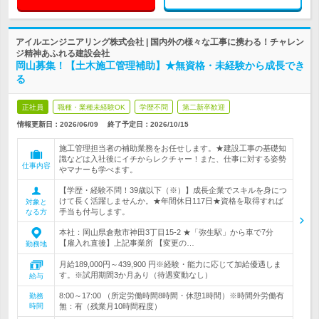
アイルエンジニアリング株式会社 | 国内外の様々な工事に携わる！チャレン
ジ精神あふれる建設会社
岡山募集！【土木施工管理補助】★無資格・未経験から成長でき
る
正社員
職種・業種未経験OK
学歴不問
第二新卒歓迎
情報更新日：2026/06/09
終了予定日：
2026/10/15
施工管理担当者の補助業務をお任せします。★建設工事の基礎知
識などは入社後にイチからレクチャー！また、仕事に対する姿勢
仕事内容
やマナーも学べます。
【学歴・経験不問！39歳以下（※）】成長企業でスキルを身につ
けて長く活躍しませんか。★年間休日117日★資格を取得すれば
対象と
手当も付与します。
なる方
本社：岡山県倉敷市神田3丁目15-2 ★「弥生駅」から車で7分
【雇入れ直後】上記事業所 【変更の…
勤務地
月給189,000円～439,900 円※経験・能力に応じて加給優遇しま
す。※試用期間3か月あり（待遇変動なし）
給与
8:00～17:00 （所定労働時間8時間・休憩1時間）※時間外労働有
勤務
時間
無：有（残業月10時間程度）