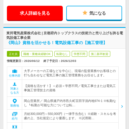
求人詳細を見る
気になる
東邦電気産業株式会社 | 京都府内トップクラスの技術力と売り上げを誇る電
気設備工事企業
《岡山》資格を活かせる！電気設備工事の【施工管理】
正社員
職種・業種未経験OK
転勤なし
学歴不問
第二新卒歓迎
情報更新日：2026/06/12
終了予定日：
2026/12/03
大手メーカーの工場などを中心に、現場の監督業務やお客様との
打ち合わせなど電気工事の施工管理業務をお任せします。
仕事内容
【資格を活かす！】＜必須＞学歴不問／電気工事士または電気工
対象と
事施工管理技士の資格
なる方
岡山営業所／ 岡山県瀬戸内市邑久町豆田字清内地974-1 ※転勤な
し ┗転勤が可能な方については転…
勤務地
月給300,000円～550,000円（一律手当含む）※経験・スキルを考
慮の上、当社規定により優遇します。 ※試用期…
給与