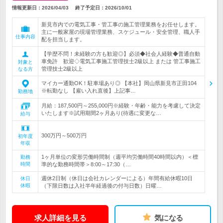
情報更新日：2026/04/03
終了予定日：
2026/10/01
新見市内での電気工事・管工事の施工管理業務をお任せします。
主に一般家屋の現場管理業務、スケジュール・安全管理、職人手
仕事内容
配を担当します。
【学歴不問！未経験の方も歓迎◎】必須◆社会人経験◆普通自動
車免許 歓迎◇電気工事施工管理技士2級以上 または 管工事施工
対象と
管理技士2級以上
なる方
マイカー通勤OK！駐車場あり◎ 【本社】岡山県新見市正田104
※転勤なし 【雇い入れ直後】上記事…
勤務地
月給：187,500円～255,000円※経験・年齢・能力を考慮して決定
いたします※試用期間2ヶ月あり(待遇に変更な…
給与
300万円～500万円
初年度
年収
1ヶ月単位の変形労働時間制（週平均労働時間40時間以内）＜標
勤務
時間
準的な勤務時間帯＞8:00～17:30（…
週休2日制（休日は会社カレンダーによる）年間有給休暇10日
休日
休暇
（下限日数は入社半年経過後の付与日数）日曜…
求人詳細を見る
気になる