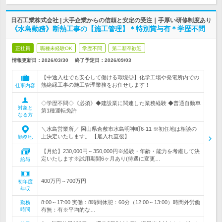
日石工業株式会社 | 大手企業からの信頼と安定の受注｜手厚い研修制度あり
《水島勤務》断熱工事の【施工管理】＊特別賞与有＊学歴不問
正社員
職種未経験OK
学歴不問
第二新卒歓迎
情報更新日：2026/03/30
終了予定日：
2026/09/03
【中途入社でも安心して働ける環境◎】化学工場や発電所内での
熱絶縁工事の施工管理業務をお任せします！
仕事内容
◇学歴不問◇《必須》◆建設業に関連した業務経験 ◆普通自動車
対象と
第1種運転免許
なる方
＼水島営業所／ 岡山県倉敷市水島明神町6-11 ※初任地は相談の
上決定いたします。 【雇入れ直後】…
勤務地
【月給】230,000円～350,000円※経験・年齢・能力を考慮して決
定いたします※試用期間6ヶ月あり(待遇に変更…
給与
400万円～700万円
初年度
年収
8:00～17:00 実働：8時間休憩：60分（12:00～13:00）時間外労働
勤務
時間
有無：有※平均的な…