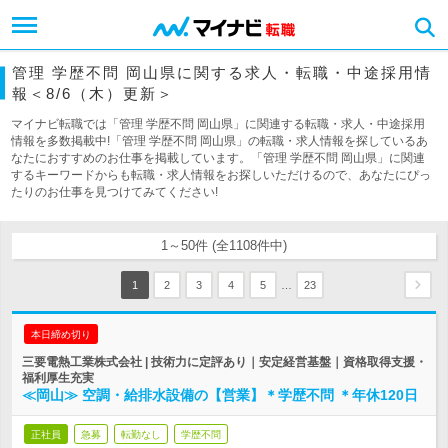
管理 学歴不問 岡山県に関する求人・転職・中途採用情
報＜8/6（木）更新＞
マイナビ転職では「管理 学歴不問 岡山県」に関連する転職・求人・中途採用
情報を多数掲載中!「管理 学歴不問 岡山県」の転職・求人情報を探しているあ
なたにおすすめのお仕事を掲載しています。「管理 学歴不問 岡山県」に関連
するキーワードからも転職・求人情報をお探しいただけるので、あなたにぴっ
たりのお仕事を見つけてみてください!
1～50件 (全1108件中)
…
1
2
3
4
5
23
本日締め切り
三要電熱工業株式会社 | 技術力に定評あり｜安定経営基盤｜資格取得支援・
福利厚生充実
≪岡山≫ 空調・給排水設備の【営業】＊学歴不問 ＊年休120日
正社員
急募
転勤なし
学歴不問