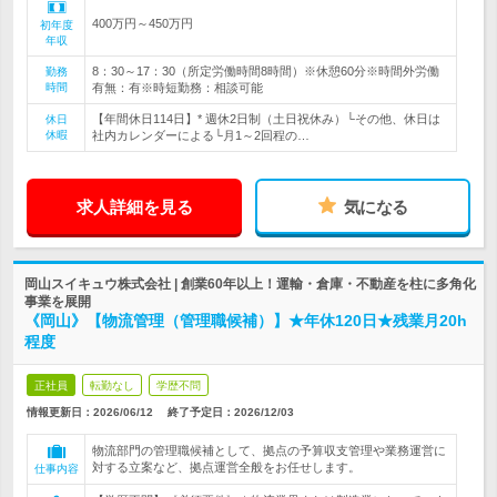
400万円～450万円
初年度
年収
8：30～17：30（所定労働時間8時間）※休憩60分※時間外労働
勤務
時間
有無：有※時短勤務：相談可能
【年間休日114日】* 週休2日制（土日祝休み）└その他、休日は
休日
休暇
社内カレンダーによる└月1～2回程の…
求人詳細を見る
気になる
岡山スイキュウ株式会社 | 創業60年以上！運輸・倉庫・不動産を柱に多角化
事業を展開
《岡山》【物流管理（管理職候補）】★年休120日★残業月20h
程度
正社員
転勤なし
学歴不問
情報更新日：2026/06/12
終了予定日：
2026/12/03
物流部門の管理職候補として、拠点の予算収支管理や業務運営に
対する立案など、拠点運営全般をお任せします。
仕事内容