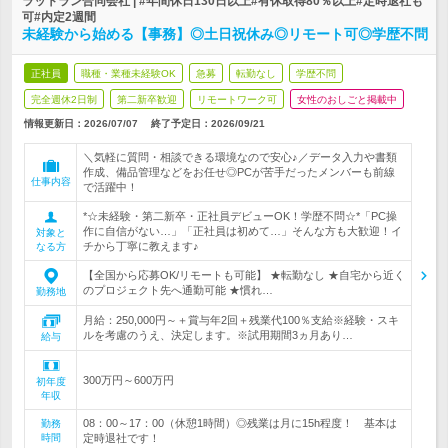
ラットラン合同会社 | #年間休日130日以上#有休取得80％以上#定時退社も
可#内定2週間
未経験から始める【事務】◎土日祝休み◎リモート可◎学歴不問
正社員
職種・業種未経験OK
急募
転勤なし
学歴不問
完全週休2日制
第二新卒歓迎
リモートワーク可
女性のおしごと掲載中
情報更新日：2026/07/07
終了予定日：
2026/09/21
＼気軽に質問・相談できる環境なので安心♪／データ入力や書類
作成、備品管理などをお任せ◎PCが苦手だったメンバーも前線
仕事内容
で活躍中！
*☆未経験・第二新卒・正社員デビューOK！学歴不問☆*「PC操
作に自信がない…」「正社員は初めて…」そんな方も大歓迎！イ
対象と
チから丁寧に教えます♪
なる方
【全国から応募OK/リモートも可能】 ★転勤なし ★自宅から近く
のプロジェクト先へ通勤可能 ★慣れ…
勤務地
月給：250,000円～＋賞与年2回＋残業代100％支給※経験・スキ
ルを考慮のうえ、決定します。※試用期間3ヵ月あり…
給与
300万円～600万円
初年度
年収
08：00～17：00（休憩1時間）◎残業は月に15h程度！ 基本は
勤務
時間
定時退社です！