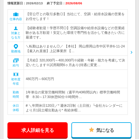
情報更新日：2026/02/13
終了予定日：
2026/08/06
【官公庁との取引多数◎】当社にて、空調・給排水設備の営業を
お任せします！
仕事内容
【経験者歓迎！学歴不問◎】空調設備や給排水設備などの営業経
験がある方歓迎！安定した環境で専門性を活かして働きたい方に
対象と
最適です。
なる方
＼転勤はありません◎／ 【本社】 岡山県岡山市中区平井6-11-24
【雇入れ直後】上記事業所 【…
勤務地
【月給】320,000円～400,000円※経験・年齢・能力を考慮して決
定いたします※試用期間6ヶ月あり(待遇に変更…
給与
480万円～600万円
初年度
年収
1年単位の変形労働時間制（週平均40時間以内）標準労働時間
勤務
時間
帯 8:30～17:30休憩60分※時間外…
# ＼年間休日120日／* 週休2日制（土日祝）└会社カレンダーに
休日
休暇
より月1回土曜出勤あり* 有給休暇…
求人詳細を見る
気になる