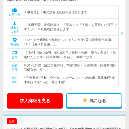
工事管理と工事受注管理全般をお任せします。
仕事内容
＼ 学歴不問！未経験歓迎！「意欲」と「人柄」を重視した採用で
対象と
す！ ／ ※経験者は優遇します
なる方
＜マイカー通勤OK/転勤なし＞ 〒712-8044 岡山県倉敷市東塚1-
11-7 【雇入れ直後】上…
勤務地
【月給】250,000円～400,000円※経験・年齢・能力を考慮して決
定いたします※試用期間1ヶ月あり 期間中は月…
給与
8:00～17:00（所定労働時間：7時間30分）休憩時間：90分時間外
勤務
時間
労働有無：有
* 完全週休2日制（会社カレンダーあり）* GW休暇* 夏季休暇* 年
休日
休暇
末年始休暇* 出産・育児休暇*…
求人詳細を見る
気になる
新着