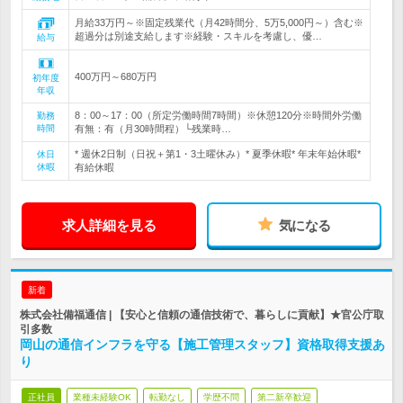
月給33万円～※固定残業代（月42時間分、5万5,000円～）含む※
超過分は別途支給します※経験・スキルを考慮し、優…
給与
400万円～680万円
初年度
年収
8：00～17：00（所定労働時間7時間）※休憩120分※時間外労働
勤務
時間
有無：有（月30時間程）└残業時…
* 週休2日制（日祝＋第1・3土曜休み）* 夏季休暇* 年末年始休暇*
休日
休暇
有給休暇
求人詳細を見る
気になる
新着
株式会社備福通信 | 【安心と信頼の通信技術で、暮らしに貢献】★官公庁取
引多数
岡山の通信インフラを守る【施工管理スタッフ】資格取得支援あ
り
正社員
業種未経験OK
転勤なし
学歴不問
第二新卒歓迎