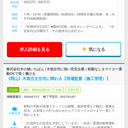
550万円～900万円
初年度
年収
7:45～16:45（実働8時間／休憩60分）時間外労働の有無：有（月
勤務
時間
平均30時間程度）
《年間休日115日》■週休2日制（会社カレンダーによる） ┗法
休日
休暇
定休日は日曜日で、その他休日は会社カレ…
求人詳細を見る
気になる
株式会社木の城いちばん | 木造住宅に強い安定企業｜転勤なし＆マイカー通
勤OKで長く働ける
《岡山》木造注文住宅に関わる【現場監督（施工管理）】
正社員
職種・業種未経験OK
急募
学歴不問
情報更新日：2026/07/17
終了予定日：
2027/01/07
材料の手配や現場スタッフとの調整、進捗管理など幅広い業務を
担当。お客様との打ち合わせからアフターフォローまで一貫して
仕事内容
関わります。
《社員同士の交流を大切にしています》＜必須＞普通自動車運転
免許（MT）＜歓迎＞工務経験、二級建築士または一級建築施工
対象と