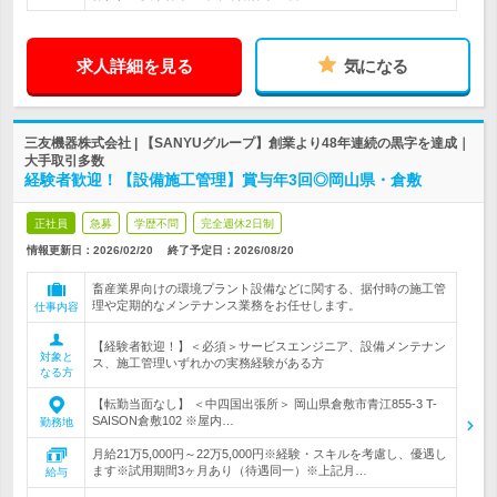
求人詳細を見る
気になる
三友機器株式会社 | 【SANYUグループ】創業より48年連続の黒字を達成｜
大手取引多数
経験者歓迎！【設備施工管理】賞与年3回◎岡山県・倉敷
正社員
急募
学歴不問
完全週休2日制
情報更新日：2026/02/20
終了予定日：
2026/08/20
畜産業界向けの環境プラント設備などに関する、据付時の施工管
理や定期的なメンテナンス業務をお任せします。
仕事内容
【経験者歓迎！】＜必須＞サービスエンジニア、設備メンテナン
対象と
ス、施工管理いずれかの実務経験がある方
なる方
【転勤当面なし】 ＜中四国出張所＞ 岡山県倉敷市青江855-3 T-
SAISON倉敷102 ※屋内…
勤務地
月給21万5,000円～22万5,000円※経験・スキルを考慮し、優遇し
ます※試用期間3ヶ月あり（待遇同一）※上記月…
給与