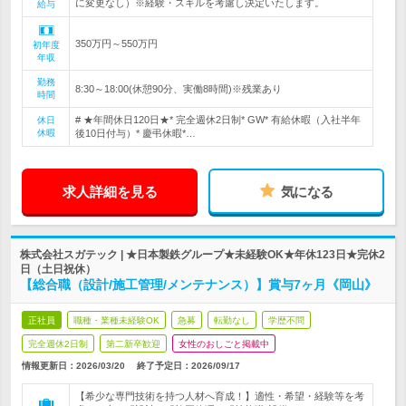
に変更なし）※経験・スキルを考慮し決定いたします。
給与
350万円～550万円
初年度
年収
勤務
8:30～18:00(休憩90分、実働8時間)※残業あり
時間
# ★年間休日120日★* 完全週休2日制* GW* 有給休暇（入社半年
休日
休暇
後10日付与）* 慶弔休暇*…
求人詳細を見る
気になる
株式会社スガテック | ★日本製鉄グループ★未経験OK★年休123日★完休2
日（土日祝休）
【総合職（設計/施工管理/メンテナンス）】賞与7ヶ月《岡山》
正社員
職種・業種未経験OK
急募
転勤なし
学歴不問
完全週休2日制
第二新卒歓迎
女性のおしごと掲載中
情報更新日：2026/03/20
終了予定日：
2026/09/17
【希少な専門技術を持つ人材へ育成！】適性・希望・経験等を考