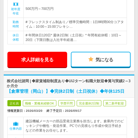
500万円～700万円
初年度
年収
# フレックスタイム制あり／標準労働時間：1日8時間00分コアタ
勤務
時間
イム：10:00～15:00フレキシ…
# 年間休日120日* 週休2日制（土日祝）* 年間有給休暇：10日～
休日
休暇
20日（下限日数は入社半年経過…
求人詳細を見る
気になる
株式会社諸岡 | ◆家賃補助制度あり◆UIJターン転職大歓迎◆賞与実績2～3
か月分
【倉庫管理（岡山）】◆完休2日制（土日祝休）◆年休125日
正社員
職種・業種未経験OK
学歴不問
完全週休2日制
第二新卒歓迎
情報更新日：2026/03/20
終了予定日：
2026/09/17
建設機械メーカーの部品受発注業務を担当します。倉庫内でのピ
ッキングや梱包・発送作業、PCでの見積もり作成や発注手続き
仕事内容
などの作業をお任せします。