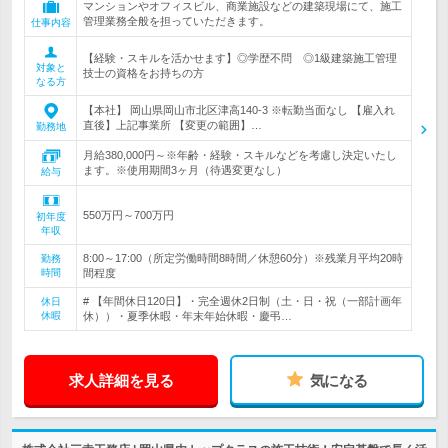
マンションやオフィスビル、商業施設などの建築現場にて、施工
管理業務全般を担っていただきます。
仕事内容
【経験・スキルを活かせます】◎学歴不問 ◎1級建築施工管理
対象と
技士の資格をお持ちの方
なる方
【本社】 岡山県岡山市北区津高140-3 ※転勤当面なし 【雇入れ
直後】上記事業所 【変更の範囲】…
勤務地
月給380,000円～※年齢・経験・スキルなどを考慮し決定いたし
ます。※使用期間3ヶ月（待遇変更なし）
給与
550万円～700万円
初年度
年収
8:00～17:00（所定労働時間8時間／休憩60分）※残業月平均20時
勤務
時間
間程度
# 【年間休日120日】・完全週休2日制（土・日・祝（一部計画年
休日
休暇
休））・夏季休暇・年末年始休暇・慶弔…
求人詳細を見る
気になる