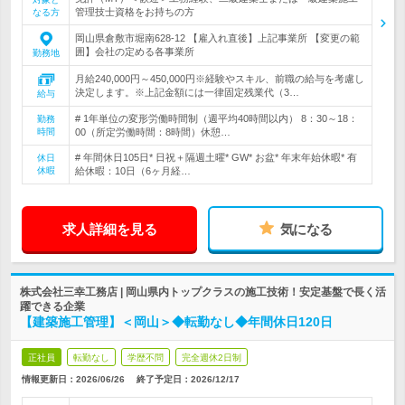
管理技士資格をお持ちの方
なる方
岡山県倉敷市堀南628‐12 【雇入れ直後】上記事業所 【変更の範
囲】会社の定める各事業所
勤務地
月給240,000円～450,000円※経験やスキル、前職の給与を考慮し
決定します。※上記金額には一律固定残業代（3…
給与
# 1年単位の変形労働時間制（週平均40時間以内） 8：30～18：
勤務
時間
00（所定労働時間：8時間）休憩…
# 年間休日105日* 日祝＋隔週土曜* GW* お盆* 年末年始休暇* 有
休日
休暇
給休暇：10日（6ヶ月経…
求人詳細を見る
気になる
株式会社三幸工務店 | 岡山県内トップクラスの施工技術！安定基盤で長く活
躍できる企業
【建築施工管理】＜岡山＞◆転勤なし◆年間休日120日
正社員
転勤なし
学歴不問
完全週休2日制
情報更新日：2026/06/26
終了予定日：
2026/12/17