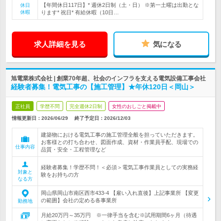
【年間休日117日】* 週休2日制（土・日） ※第一土曜は出勤とな
休日
休暇
ります* 祝日* 有給休暇（10日…
求人詳細を見る
気になる
旭電業株式会社 | 創業70年超、社会のインフラを支える電気設備工事会社
経験者募集！電気工事の【施工管理】★年休120日＜岡山＞
正社員
学歴不問
完全週休2日制
女性のおしごと掲載中
情報更新日：2026/06/29
終了予定日：
2026/12/03
建築物における電気工事の施工管理全般を担っていただきます。
お客様との打ち合わせ、図面作成、資材・作業員手配、現場での
仕事内容
品質・安全・工程管理など
経験者募集！学歴不問！＜必須＞電気工事作業員としての実務経
対象と
験をお持ちの方
なる方
岡山県岡山市南区西市433-4 【雇い入れ直後】上記事業所 【変更
の範囲】会社の定める各事業所
勤務地
月給20万円～35万円 ※一律手当を含む※試用期間6ヶ月（待遇