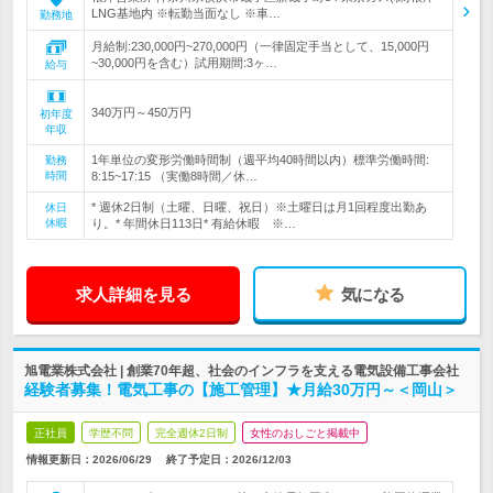
LNG基地内 ※転勤当面なし ※車…
勤務地
月給制:230,000円~270,000円（一律固定手当として、15,000円
~30,000円を含む）試用期間:3ヶ…
給与
340万円～450万円
初年度
年収
1年単位の変形労働時間制（週平均40時間以内）標準労働時間:
勤務
時間
8:15~17:15 （実働8時間／休…
* 週休2日制（土曜、日曜、祝日）※土曜日は月1回程度出勤あ
休日
休暇
り。* 年間休日113日* 有給休暇 ※…
求人詳細を見る
気になる
旭電業株式会社 | 創業70年超、社会のインフラを支える電気設備工事会社
経験者募集！電気工事の【施工管理】★月給30万円～＜岡山＞
正社員
学歴不問
完全週休2日制
女性のおしごと掲載中
情報更新日：2026/06/29
終了予定日：
2026/12/03