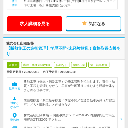
# ＜年間休日122日＞■週休2日制 (土日)■祝日※会社カレンダーに
休日
休暇
準じ土曜・祝日を優先的に設定※…
求人詳細を見る
気になる
株式会社山陽断熱
【断熱施工の進捗管理】学歴不問×未経験歓迎！資格取得支援あ
り
正社員
職種・業種未経験OK
転勤なし
学歴不問
第二新卒歓迎
情報更新日：2026/06/12
終了予定日：
2026/09/10
断熱工事（保温・保冷工事）の施工管理を担当します。安全・品
質・工程を管理しながら、工事が計画通りに進むよう現場全体を
仕事内容
まとめる仕事です。
未経験歓迎／第二新卒歓迎／学歴不問／普通自動車免許（AT限定
対象と
可）／人と関わることが好きな方
なる方
株式会社山陽断熱 ＜岡山事業所＞ 〒702-8045 岡山県岡山市南区
海岸通2丁目2-33 アクセ…
勤務地