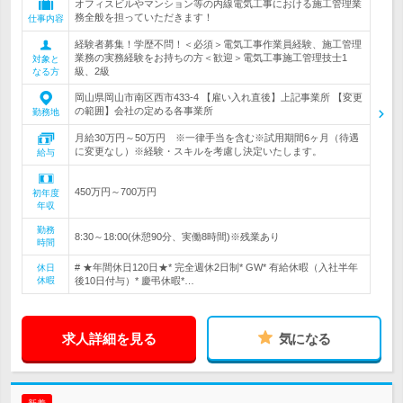
オフィスビルやマンション等の内線電気工事における施工管理業
務全般を担っていただきます！
仕事内容
経験者募集！学歴不問！＜必須＞電気工事作業員経験、施工管理
業務の実務経験をお持ちの方＜歓迎＞電気工事施工管理技士1
対象と
級、2級
なる方
岡山県岡山市南区西市433-4 【雇い入れ直後】上記事業所 【変更
の範囲】会社の定める各事業所
勤務地
月給30万円～50万円 ※一律手当を含む※試用期間6ヶ月（待遇
に変更なし）※経験・スキルを考慮し決定いたします。
給与
450万円～700万円
初年度
年収
勤務
8:30～18:00(休憩90分、実働8時間)※残業あり
時間
# ★年間休日120日★* 完全週休2日制* GW* 有給休暇（入社半年
休日
休暇
後10日付与）* 慶弔休暇*…
求人詳細を見る
気になる