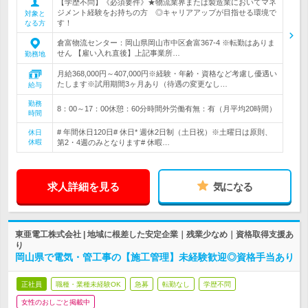
【学歴不問】《必須要件》★物流業界または製造業においてマネ
ジメント経験をお持ちの方 ◎キャリアアップが目指せる環境で
対象と
す！
なる方
倉富物流センター：岡山県岡山市中区倉富367-4 ※転勤はありま
せん 【雇い入れ直後】上記事業所…
勤務地
月給368,000円～407,000円※経験・年齢・資格など考慮し優遇い
たします※試用期間3ヶ月あり（待遇の変更なし…
給与
勤務
8：00～17：00休憩：60分時間外労働有無：有（月平均20時間）
時間
# 年間休日120日# 休日* 週休2日制（土日祝）※土曜日は原則、
休日
休暇
第2・4週のみとなります# 休暇…
求人詳細を見る
気になる
東亜電工株式会社 | 地域に根差した安定企業｜残業少なめ｜資格取得支援あ
り
岡山県で電気・管工事の【施工管理】未経験歓迎◎資格手当あり
正社員
職種・業種未経験OK
急募
転勤なし
学歴不問
女性のおしごと掲載中