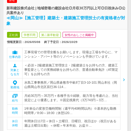
新着
新和建設株式会社 | 地域密着の建設会社◎月収30万円以上可◎日祝休み◎公
共案件あり
≪岡山≫【施工管理】建築士・建築施工管理技士の有資格者が対
象
正社員
学歴不問
第二新卒歓迎
女性のおしごと掲載中
情報更新日：2026/05/08
終了予定日：
2026/10/29
工事現場での管理全般をお願いします。現場は工場を中心に、マ
ンション・アパート等のリノベーションも手掛けています。
仕事内容
＜必須＞2級建築施工管理技士・2級建築士をお持ちの方、建築工
事監督としての実務経験をお持ちの方、普通自動車免許（AT限定
対象と
可）をお持ちの方
なる方
水島工事事務所／岡山県倉敷市中畝8丁目3-10-101 岡山本社（岡
山県岡山市北区辰巳36-114…
勤務地
月給30万円～35万円＋各種手当※経験、能力等を考慮の上、当社
規定により優遇します。※固定残業代（3万743円～3万…
給与
1年単位の変形労働時間制（週平均40時間以内）※基本的な勤務
勤務
時間
時間帯／8:00～18:00（休憩120…
年間休日117日＜休日＞土曜日、日曜日、祝日ほか（祝日がある
休日
休暇
週は土曜日出勤）＜休暇＞年末年始、お盆※…