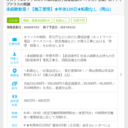
プクラスの実績
未経験歓迎！【施工管理】★年休120日★転勤なし（岡山）
正社員
職種・業種未経験OK
転勤なし
学歴不問
情報更新日：2026/07/21
終了予定日：
2027/01/11
オフィスや病院、官公庁などに向けた通信設備（ネットワーク・
電話・ナースコール・防災無線など）の導入工事における「管
仕事内容
理・段取り」をお任せします
＜未経験歓迎！学歴不問＞【必須条件】社会人経験をお持ちの方
対象と
【歓迎条件】電気工事士、消防設備士の資格
なる方
＼転勤なし・出張ほぼなし・直行直帰OK！／ 岡山県岡山市北区
野田2-11-17 【雇入れ直後】上記…
勤務地
月給210,000円～330,000円※固定残業代（30,000円～40,000円／
月20時間分）を含む。超過分は別…
給与
350万円～500万円
初年度
年収
8:45～18:00（所定労働時間8時間0分／休憩75分）※時間外労働
勤務
時間
有⇒繁閑状況に応じて月間0.5…
# ★年間休日120日* 週休2日制（土日祝）会社カレンダーによ
休日