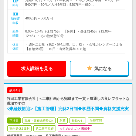
月給25万円～33万円＜年収例＞・20代／入社2年目：450万円～
540万円・30代／入社6年目：520万円～660…
給与
400万円～500万円
初年度
年収
8:00～16:45（休憩75分）【休憩】・昼休憩45分（12:00～
勤務
時間
12:45）・その他休憩30分…
・週休二日制（第2・第4土曜、日、祝）・会社カレンダーによる
休日
休暇
【有給休暇】・10日・有休取得率90％超…
求人詳細を見る
気になる
残り4日
竹田工業有限会社 | ＜工事計画から完成まで一貫＞風通しの良いフラットな
職場です◎
<未経験歓迎>【施工管理】完休2日制◆学歴不問◆資格支援充実
正社員
職種・業種未経験OK
急募
転勤なし
学歴不問
完全週休2日制
第二新卒歓迎
女性のおしごと掲載中
情報更新日：2026/06/09
終了予定日：
2026/08/10