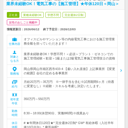
業界未経験OK！電気工事の【施工管理】★年休120日＜岡山＞
正社員
業種未経験OK
学歴不問
完全週休2日制
女性のおしごと掲載中
情報更新日：2026/06/12
終了予定日：
2026/12/03
オフィスビルやマンション等の内線電気工事における施工管理業
務全般を担っていただきます！
仕事内容
業界未経験者OK！学歴不問！＜必須＞プラント・ゼネコンでの
対象と
施工管理経験＜歓迎＞1級または2級電気工事施工管理技士の資格
なる方
岡山県岡山市南区西市433-4 【雇い入れ直後】上記事業所 【変更
の範囲】会社の定める各事業所
勤務地
月給20万円～35万円 ※一律手当を含む※試用期間6ヶ月（待遇
に変更なし）※経験・スキルを考慮し決定いたします。
給与
350万円～550万円
初年度
年収
勤務
8:30～18:00(休憩90分、実働8時間)※残業あり
時間
# ★年間休日120日★* 完全週休2日制* GW* 有給休暇（入社半年
休日
休暇
後10日付与）* 慶弔休暇*…