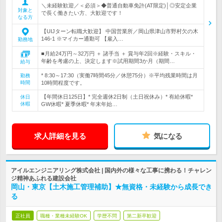
＼未経験歓迎／＜必須＞◆普通自動車免許(AT限定)│◎安定企業
対象と
で長く働きたい方、大歓迎です！
なる方
【UIJターン転職大歓迎】 中国営業所／岡山県津山市野村欠の木
146-1 ※マイカー通勤可 【雇入…
勤務地
■月給24万円～32万円 ＋ 諸手当 ＋ 賞与年2回※経験・スキル・
年齢を考慮の上、決定します※試用期間3か月（期間…
給与
* 8:30～17:30（実働7時間45分／休憩75分）※平均残業時間は月
勤務
時間
10時間程度です。
【年間休日125日】* 完全週休2日制（土日祝休み）* 有給休暇*
休日
休暇
GW休暇* 夏季休暇* 年末年始…
求人詳細を見る
気になる
アイルエンジニアリング株式会社 | 国内外の様々な工事に携わる！チャレン
ジ精神あふれる建設会社
岡山・東京【土木施工管理補助】★無資格・未経験から成長でき
る
正社員
職種・業種未経験OK
学歴不問
第二新卒歓迎