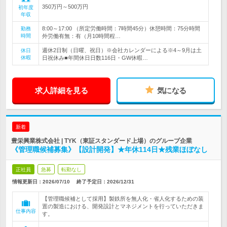
350万円～500万円
初年度
年収
8:00～17:00 （所定労働時間：7時間45分）休憩時間：75分時間
勤務
時間
外労働有無：有（月10時間程…
週休2日制（日曜、祝日）※会社カレンダーによる※4～9月は土
休日
休暇
日祝休み■年間休日日数116日・GW休暇…
求人詳細を見る
気になる
新着
豊栄興業株式会社 | TYK（東証スタンダード上場）のグループ企業
《管理職候補募集》【設計開発】★年休114日★残業ほぼなし
正社員
急募
転勤なし
情報更新日：2026/07/10
終了予定日：
2026/12/31
【管理職候補として採用】製鉄所を無人化・省人化するための装
置の製造における、開発設計とマネジメントを行っていただきま
仕事内容
す。