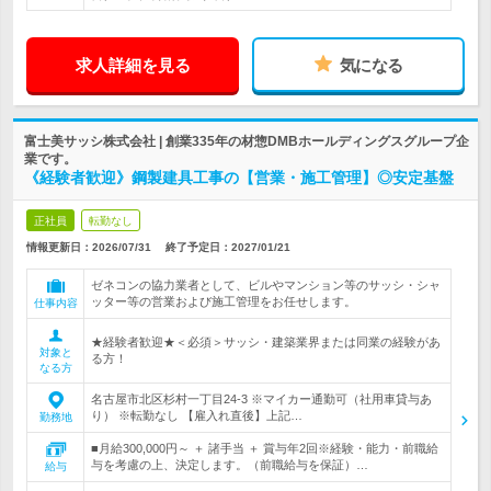
求人詳細を見る
気になる
富士美サッシ株式会社 | 創業335年の材惣DMBホールディングスグループ企
業です。
《経験者歓迎》鋼製建具工事の【営業・施工管理】◎安定基盤
正社員
転勤なし
情報更新日：2026/07/31
終了予定日：
2027/01/21
ゼネコンの協力業者として、ビルやマンション等のサッシ・シャ
ッター等の営業および施工管理をお任せします。
仕事内容
★経験者歓迎★＜必須＞サッシ・建築業界または同業の経験があ
対象と
る方！
なる方
名古屋市北区杉村一丁目24-3 ※マイカー通勤可（社用車貸与あ
り） ※転勤なし 【雇入れ直後】上記…
勤務地
■月給300,000円～ ＋ 諸手当 ＋ 賞与年2回※経験・能力・前職給
与を考慮の上、決定します。（前職給与を保証）…
給与