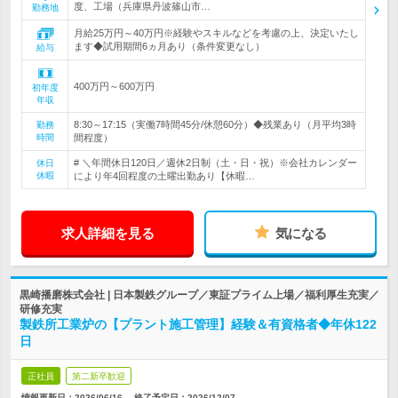
度、工場（兵庫県丹波篠山市…
勤務地
月給25万円～40万円※経験やスキルなどを考慮の上、決定いたし
ます◆試用期間6ヵ月あり（条件変更なし）
給与
400万円～600万円
初年度
年収
8:30～17:15（実働7時間45分/休憩60分）◆残業あり（月平均3時
勤務
時間
間程度）
# ＼年間休日120日／週休2日制（土・日・祝）※会社カレンダー
休日
休暇
により年4回程度の土曜出勤あり【休暇…
求人詳細を見る
気になる
黒崎播磨株式会社 | 日本製鉄グループ／東証プライム上場／福利厚生充実／
研修充実
製鉄所工業炉の【プラント施工管理】経験＆有資格者◆年休122
日
正社員
第二新卒歓迎
情報更新日：2026/06/16
終了予定日：
2026/12/07