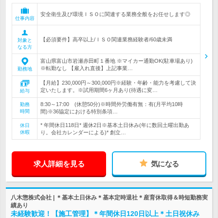
安全衛生及び環境ＩＳＯに関連する業務全般をお任せします◎
仕事内容
【必須要件】高卒以上/ＩＳＯ関連業務経験者/60歳未満
対象と
なる方
富山県富山市岩瀬赤田町１番地 ※マイカー通勤OK(駐車場あり)
※転勤なし 【雇入れ直後】上記事業…
勤務地
【月給】230,000円～300,000円※経験・年齢・能力を考慮して決
定いたします。※試用期間6ヶ月あり(待遇に変…
給与
8:30～17:00 (休憩50分)※時間外労働有無：有(月平均10時
勤務
時間
間)※36協定における特別条項…
* 年間休日118日* 週休2日※基本土日休み(年に数回土曜出勤あ
休日
休暇
り。会社カレンダーによる)* 創立…
求人詳細を見る
気になる
八木惣株式会社 | ＊基本土日休み＊基本定時退社＊産育休取得＆時短勤務実
績あり
未経験歓迎！【施工管理】＊年間休日120日以上＊土日祝休み