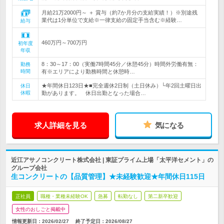
月給21万2000円～ ＋ 賞与（約7か月分の支給実績！）※別途残
業代は1分単位で支給※一律支給の固定手当含む※経験…
給与
460万円～700万円
初年度
年収
8：30～17：00（実働7時間45分／休憩45分）時間外労働有無：
勤務
時間
有※エリアにより勤務時間と休憩時…
★年間休日123日★■完全週休2日制（土日休み）└年2回土曜日出
休日
休暇
勤があります。 休日出勤となった場合…
求人詳細を見る
気になる
近江アサノコンクリート株式会社 | 東証プライム上場「太平洋セメント」の
グループ会社
生コンクリートの【品質管理】★未経験歓迎★年間休日115日
正社員
職種・業種未経験OK
急募
転勤なし
第二新卒歓迎
女性のおしごと掲載中
情報更新日：2026/02/27
終了予定日：
2026/08/27