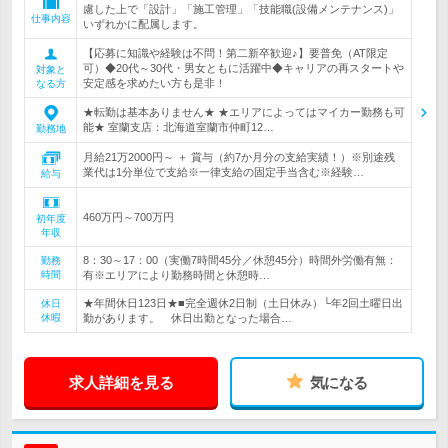
慮した上で「設計」「施工管理」「技能職(設備メンテナンス)」
仕事内容
いずれかに配属します。
【応募に知識や経験は不問！第二新卒歓迎♪】要普免（AT限定
可）◆20代～30代・男女ともに活躍中◆キャリアの再スタートや
対象と
安定感を求めたい方も是非！
なる方
★転勤は基本ありません★ ★エリアによってはマイカー勤務も可
能★ 室蘭支店：北海道室蘭市仲町12…
勤務地
月給21万2000円～ ＋ 賞与（約7か月分の支給実績！）※別途残
業代は1分単位で支給※一律支給の固定手当含む※経験…
給与
460万円～700万円
初年度
年収
8：30～17：00（実働7時間45分／休憩45分）時間外労働有無：
勤務
時間
有※エリアにより勤務時間と休憩時…
★年間休日123日★■完全週休2日制（土日休み）└年2回土曜日出
休日
休暇
勤があります。 休日出勤となった場合…
求人詳細を見る
気になる