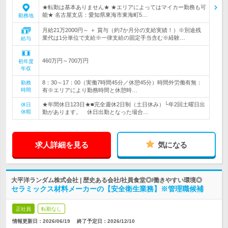
★転勤は基本ありません★ ★エリアによってはマイカー勤務も可
能★ 名古屋支店：愛知県東海市東海町5…
勤務地
月給21万2000円～ ＋ 賞与（約7か月分の支給実績！）※別途残
業代は1分単位で支給※一律支給の固定手当含む※経験…
給与
460万円～700万円
初年度
年収
8：30～17：00（実働7時間45分／休憩45分）時間外労働有無：
勤務
時間
有※エリアにより勤務時間と休憩時…
★年間休日123日★■完全週休2日制（土日休み）└年2回土曜日出
休日
休暇
勤があります。 休日出勤となった場合…
求人詳細を見る
気になる
大平洋ランダム株式会社 | 歴史ある会社/社員食堂◎/働きやすい環境◎
セラミックス材料メーカーの【安全衛生業務】※管理職候補
正社員
転勤なし
情報更新日：2026/06/19
終了予定日：
2026/12/10