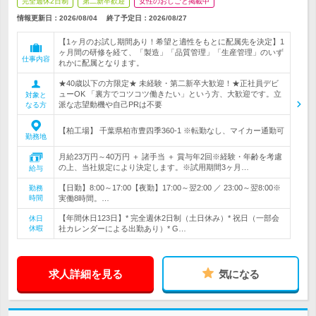
完全週休2日制
第二新卒歓迎
女性のおしごと掲載中
情報更新日：2026/08/04
終了予定日：
2026/08/27
【1ヶ月のお試し期間あり！希望と適性をもとに配属先を決定】1
ヶ月間の研修を経て、「製造」「品質管理」「生産管理」のいず
仕事内容
れかに配属となります。
★40歳以下の方限定★ 未経験・第二新卒大歓迎！★正社員デビ
ューOK 「裏方でコツコツ働きたい」という方、大歓迎です。立
対象と
派な志望動機や自己PRは不要
なる方
【柏工場】 千葉県柏市豊四季360-1 ※転勤なし、マイカー通勤可
勤務地
月給23万円～40万円 ＋ 諸手当 ＋ 賞与年2回※経験・年齢を考慮
の上、当社規定により決定します。※試用期間3ヶ月…
給与
【日勤】8:00～17:00【夜勤】17:00～翌2:00 ／ 23:00～翌8:00※
勤務
時間
実働8時間。…
【年間休日123日】* 完全週休2日制（土日休み）* 祝日（一部会
休日
休暇
社カレンダーによる出勤あり）* G…
求人詳細を見る
気になる