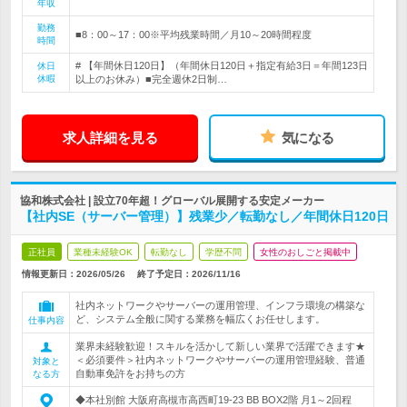
年収
勤務
■8：00～17：00※平均残業時間／月10～20時間程度
時間
# 【年間休日120日】（年間休日120日＋指定有給3日＝年間123日
休日
休暇
以上のお休み）■完全週休2日制…
求人詳細を見る
気になる
協和株式会社 | 設立70年超！グローバル展開する安定メーカー
【社内SE（サーバー管理）】残業少／転勤なし／年間休日120日
正社員
業種未経験OK
転勤なし
学歴不問
女性のおしごと掲載中
情報更新日：2026/05/26
終了予定日：
2026/11/16
社内ネットワークやサーバーの運用管理、インフラ環境の構築な
ど、システム全般に関する業務を幅広くお任せします。
仕事内容
業界未経験歓迎！スキルを活かして新しい業界で活躍できます★
＜必須要件＞社内ネットワークやサーバーの運用管理経験、普通
対象と
自動車免許をお持ちの方
なる方
◆本社別館 大阪府高槻市高西町19-23 BB BOX2階 月1～2回程