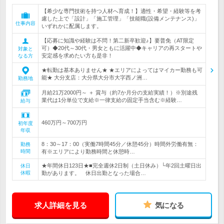
【希少な専門技術を持つ人材へ育成！】適性・希望・経験等を考
慮した上で「設計」「施工管理」「技能職(設備メンテナンス)」
仕事内容
いずれかに配属します。
【応募に知識や経験は不問！第二新卒歓迎♪】要普免（AT限定
可）◆20代～30代・男女ともに活躍中◆キャリアの再スタートや
対象と
安定感を求めたい方も是非！
なる方
★転勤は基本ありません★ ★エリアによってはマイカー勤務も可
能★ 大分支店：大分県大分市大字西ノ洲…
勤務地
月給21万2000円～ ＋ 賞与（約7か月分の支給実績！）※別途残
業代は1分単位で支給※一律支給の固定手当含む※経験…
給与
460万円～700万円
初年度
年収
8：30～17：00（実働7時間45分／休憩45分）時間外労働有無：
勤務
時間
有※エリアにより勤務時間と休憩時…
★年間休日123日★■完全週休2日制（土日休み）└年2回土曜日出
休日
休暇
勤があります。 休日出勤となった場合…
求人詳細を見る
気になる