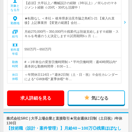
【必須】大卒以上／機械設計の経験（3年以上）／何らかのマネ
対象と
ジメント経験 ☆20代・30代も活躍中！
なる方
★転勤なし ＜本社＞ 岐阜県多治見市脇之島町1-21 【雇入れ直
後】上記事業所 【変更の範囲】会社…
勤務地
月給270,000円～350,000円※残業代は別途支給します※経験・ス
キルを考慮のうえ決定します※試用期間6ヶ月（…
給与
550万円～650万円
初年度
年収
# ＜1年単位の変形労働時間制＞* 平均労働時間：週40時間以内*
勤務
時間
基本的な勤務時間帯：8:00～1…
＜年間休日114日＞* 週休2日制（土・日・祝）※会社カレンダー
休日
休暇
による* GW休暇* 夏季休暇* 年…
求人詳細を見る
気になる
株式会社SRC | 大手上場企業と直接取引★完全週休2日制（土日祝）/年休
130日
【技術職（設計・案件管理）】月給40～100万◎残業ほぼなし