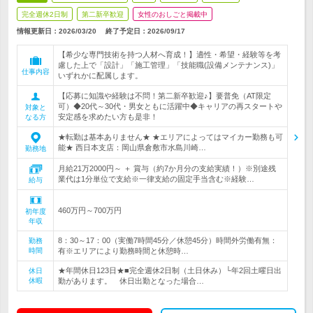
完全週休2日制
第二新卒歓迎
女性のおしごと掲載中
情報更新日：2026/03/20
終了予定日：
2026/09/17
【希少な専門技術を持つ人材へ育成！】適性・希望・経験等を考
慮した上で「設計」「施工管理」「技能職(設備メンテナンス)」
仕事内容
いずれかに配属します。
【応募に知識や経験は不問！第二新卒歓迎♪】要普免（AT限定
可）◆20代～30代・男女ともに活躍中◆キャリアの再スタートや
対象と
安定感を求めたい方も是非！
なる方
★転勤は基本ありません★ ★エリアによってはマイカー勤務も可
能★ 西日本支店：岡山県倉敷市水島川崎…
勤務地
月給21万2000円～ ＋ 賞与（約7か月分の支給実績！）※別途残
業代は1分単位で支給※一律支給の固定手当含む※経験…
給与
460万円～700万円
初年度
年収
8：30～17：00（実働7時間45分／休憩45分）時間外労働有無：
勤務
時間
有※エリアにより勤務時間と休憩時…
★年間休日123日★■完全週休2日制（土日休み）└年2回土曜日出
休日
休暇
勤があります。 休日出勤となった場合…