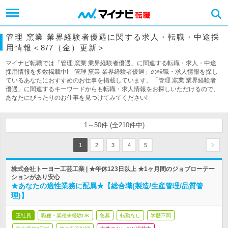
管理 窯業 業界経験者優遇に関する求人・転職・中途採
用情報＜8/7（金）更新＞
マイナビ転職では「管理 窯業 業界経験者優遇」に関連する転職・求人・中途
採用情報を多数掲載中!「管理 窯業 業界経験者優遇」の転職・求人情報を探し
ているあなたにおすすめのお仕事を掲載しています。「管理 窯業 業界経験者
優遇」に関連するキーワードからも転職・求人情報をお探しいただけるので、
あなたにぴったりのお仕事を見つけてみてください!
1～50件 (全210件中)
1
2
3
4
5
株式会社トーヨー工芸工業 | ★年休123日以上 ★1ヶ月間のジョブローテー
ションがあり安心
★あなたの適性業務に配属★【総合職(製造/生産管理/品質管
理)】
正社員
職種・業種未経験OK
急募
転勤なし
学歴不問