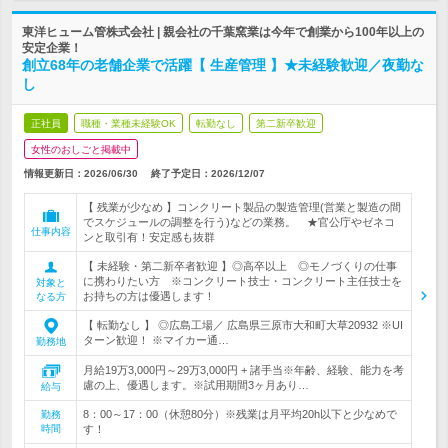
東洋ヒューム管株式会社 | 親会社の千葉窯業は今年で創業から100年以上の
安定企業！
創立68年の老舗企業で活躍【 生産管理 】★未経験歓迎／夜勤な
し
正社員
職種・業種未経験OK
転勤なし
第二新卒歓迎
女性のおしごと掲載中
情報更新日：2026/06/30
終了予定日：
2026/12/07
【 残業が少なめ 】コンクリート製品の製造管理(営業と製造の間
でスケジュールの調整を行う)などの業務。 ★官公庁やゼネコ
仕事内容
ンと取引有！安定感も抜群
【 未経験・第二新卒者歓迎 】◎高卒以上 ◎モノづくりの仕事
に携わりたい方 ※コンクリート技士・コンクリート主任技士を
対象と
お持ちの方は優遇します！
なる方
【 転勤なし 】 ◎広島工場／ 広島県三原市大和町大草20932 ※UI
ターン歓迎！ ※マイカー通…
勤務地
月給19万3,000円～29万3,000円 + 諸手当※年齢、経験、能力を考
慮の上、優遇します。※試用期間3ヶ月あり…
給与
8：00～17：00（休憩80分）※残業は月平均20h以下と少なめで
勤務
時間
す！