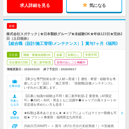
求人詳細を見る
気になる
新着
株式会社スガテック | ★日本製鉄グループ★未経験OK★年休123日★完休2
日（土日祝休）
【総合職（設計/施工管理/メンテナンス）】賞与7ヶ月《福岡》
正社員
職種・業種未経験OK
急募
転勤なし
学歴不問
完全週休2日制
第二新卒歓迎
女性のおしごと掲載中
情報更新日：2026/03/20
終了予定日：
2026/09/17
【希少な専門技術を持つ人材へ育成！】適性・希望・経験等を考
慮した上で「設計」「施工管理」「技能職(設備メンテナンス)」
仕事内容
いずれかに配属します。
【応募に知識や経験は不問！第二新卒歓迎♪】要普免（AT限定
可）◆20代～30代・男女ともに活躍中◆キャリアの再スタートや
対象と
安定感を求めたい方も是非！
なる方
★転勤は基本ありません★ ★エリアによってはマイカー勤務も可
能★ プラント事業部：福岡県北九州市若…
勤務地
月給21万2000円～ ＋ 賞与（約7か月分の支給実績！）※別途残