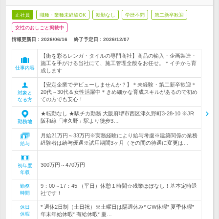
正社員
職種・業種未経験OK
転勤なし
学歴不問
第二新卒歓迎
女性のおしごと掲載中
情報更新日：2026/06/16
終了予定日：
2026/12/07
【街を彩るレンガ・タイルの専門商社】商品の輸入・企画製造・
施工を手がける当社にて、施工管理全般をお任せ。＊イチから育
仕事内容
成します
【安定企業でデビューしませんか？】＊未経験・第二新卒歓迎＊
20代～30代＆女性活躍中＊きめ細かな育成スキルがあるので初め
対象と
ての方でも安心！
なる方
★転勤なし ★駅チカ勤務 大阪府堺市西区津久野町3-28-10 ※JR
阪和線「津久野」駅より徒歩3…
勤務地
月給21万円～33万円※実務経験により給与考慮※建築関係の業務
経験者は給与優遇※試用期間3ヶ月（その間の待遇に変更は…
給与
300万円～470万円
初年度
年収
9：00～17：45 （平日）休憩１時間☆残業ほぼなし！基本定時退
勤務
時間
社です！
* 週休2日制（土日祝）※土曜日は隔週休み* GW休暇* 夏季休暇*
休日
休暇
年末年始休暇* 有給休暇* 慶…