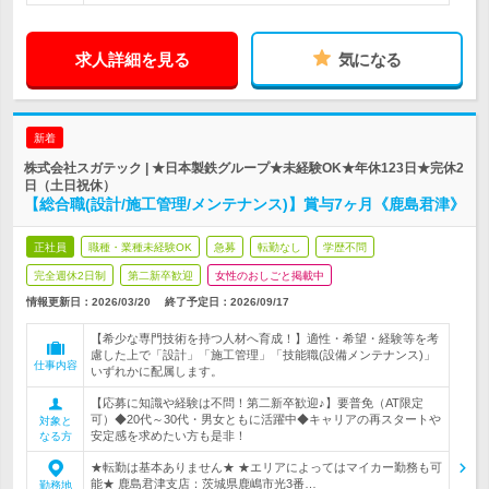
求人詳細を見る
気になる
新着
株式会社スガテック | ★日本製鉄グループ★未経験OK★年休123日★完休2
日（土日祝休）
【総合職(設計/施工管理/メンテナンス)】賞与7ヶ月《鹿島君津》
正社員
職種・業種未経験OK
急募
転勤なし
学歴不問
完全週休2日制
第二新卒歓迎
女性のおしごと掲載中
情報更新日：2026/03/20
終了予定日：
2026/09/17
【希少な専門技術を持つ人材へ育成！】適性・希望・経験等を考
慮した上で「設計」「施工管理」「技能職(設備メンテナンス)」
仕事内容
いずれかに配属します。
【応募に知識や経験は不問！第二新卒歓迎♪】要普免（AT限定
可）◆20代～30代・男女ともに活躍中◆キャリアの再スタートや
対象と
安定感を求めたい方も是非！
なる方
★転勤は基本ありません★ ★エリアによってはマイカー勤務も可
能★ 鹿島君津支店：茨城県鹿嶋市光3番…
勤務地