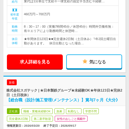
業代は1分単位で支給※一律支給の固定手当含む※経験…
給与
460万円～700万円
初年度
年収
8：30～17：00（実働7時間45分／休憩45分）時間外労働有無：
勤務
時間
有※エリアにより勤務時間と休憩時…
★年間休日123日★■完全週休2日制（土日休み）└年2回土曜日出
休日
休暇
勤があります。 休日出勤となった場合…
求人詳細を見る
気になる
新着
株式会社スガテック | ★日本製鉄グループ★未経験OK★年休123日★完休2
日（土日祝休）
【総合職（設計/施工管理/メンテナンス）】賞与7ヶ月《大分》
正社員
職種・業種未経験OK
急募
転勤なし
学歴不問
完全週休2日制
第二新卒歓迎
女性のおしごと掲載中
情報更新日：2026/03/20
終了予定日：
2026/09/17