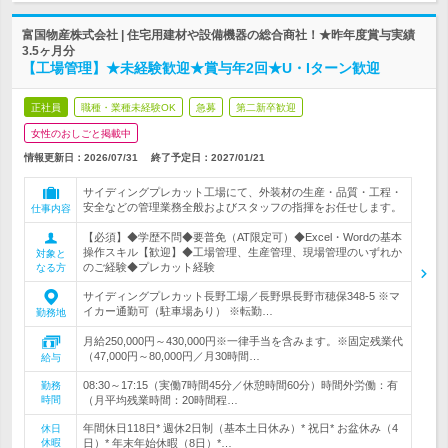
富国物産株式会社 | 住宅用建材や設備機器の総合商社！★昨年度賞与実績
3.5ヶ月分
【工場管理】★未経験歓迎★賞与年2回★U・Iターン歓迎
正社員
職種・業種未経験OK
急募
第二新卒歓迎
女性のおしごと掲載中
情報更新日：2026/07/31
終了予定日：
2027/01/21
サイディングプレカット工場にて、外装材の生産・品質・工程・
安全などの管理業務全般およびスタッフの指揮をお任せします。
仕事内容
【必須】◆学歴不問◆要普免（AT限定可）◆Excel・Wordの基本
操作スキル【歓迎】◆工場管理、生産管理、現場管理のいずれか
対象と
のご経験◆プレカット経験
なる方
サイディングプレカット長野工場／長野県長野市穂保348-5 ※マ
イカー通勤可（駐車場あり） ※転勤…
勤務地
月給250,000円～430,000円※一律手当を含みます。※固定残業代
（47,000円～80,000円／月30時間…
給与
08:30～17:15（実働7時間45分／休憩時間60分）時間外労働：有
勤務
時間
（月平均残業時間：20時間程…
年間休日118日* 週休2日制（基本土日休み）* 祝日* お盆休み（4
休日
休暇
日）* 年末年始休暇（8日）*…