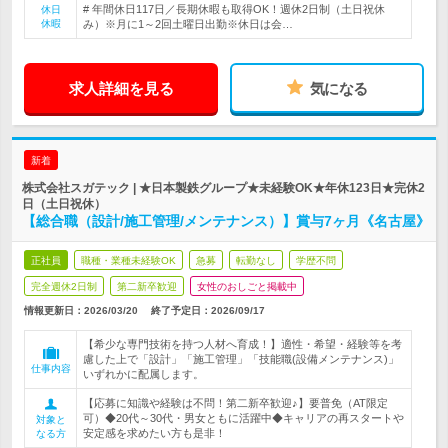
# 年間休日117日／長期休暇も取得OK！週休2日制（土日祝休
休日
休暇
み）※月に1～2回土曜日出勤※休日は会…
求人詳細を見る
気になる
新着
株式会社スガテック | ★日本製鉄グループ★未経験OK★年休123日★完休2
日（土日祝休）
【総合職（設計/施工管理/メンテナンス）】賞与7ヶ月《名古屋》
正社員
職種・業種未経験OK
急募
転勤なし
学歴不問
完全週休2日制
第二新卒歓迎
女性のおしごと掲載中
情報更新日：2026/03/20
終了予定日：
2026/09/17
【希少な専門技術を持つ人材へ育成！】適性・希望・経験等を考
慮した上で「設計」「施工管理」「技能職(設備メンテナンス)」
仕事内容
いずれかに配属します。
【応募に知識や経験は不問！第二新卒歓迎♪】要普免（AT限定
可）◆20代～30代・男女ともに活躍中◆キャリアの再スタートや
対象と
安定感を求めたい方も是非！
なる方