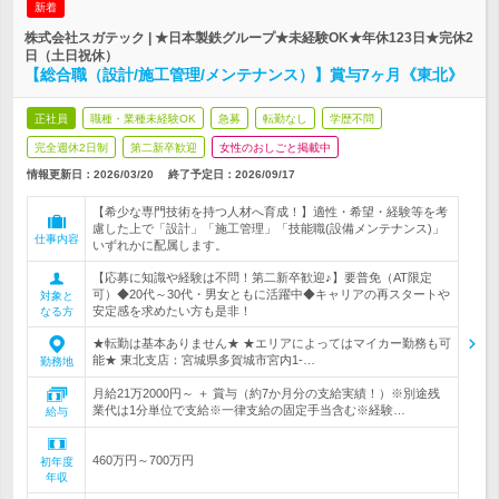
新着
株式会社スガテック | ★日本製鉄グループ★未経験OK★年休123日★完休2
日（土日祝休）
【総合職（設計/施工管理/メンテナンス）】賞与7ヶ月《東北》
正社員
職種・業種未経験OK
急募
転勤なし
学歴不問
完全週休2日制
第二新卒歓迎
女性のおしごと掲載中
情報更新日：2026/03/20
終了予定日：
2026/09/17
【希少な専門技術を持つ人材へ育成！】適性・希望・経験等を考
慮した上で「設計」「施工管理」「技能職(設備メンテナンス)」
仕事内容
いずれかに配属します。
【応募に知識や経験は不問！第二新卒歓迎♪】要普免（AT限定
可）◆20代～30代・男女ともに活躍中◆キャリアの再スタートや
対象と
安定感を求めたい方も是非！
なる方
★転勤は基本ありません★ ★エリアによってはマイカー勤務も可
能★ 東北支店：宮城県多賀城市宮内1-…
勤務地
月給21万2000円～ ＋ 賞与（約7か月分の支給実績！）※別途残
業代は1分単位で支給※一律支給の固定手当含む※経験…
給与
460万円～700万円
初年度
年収