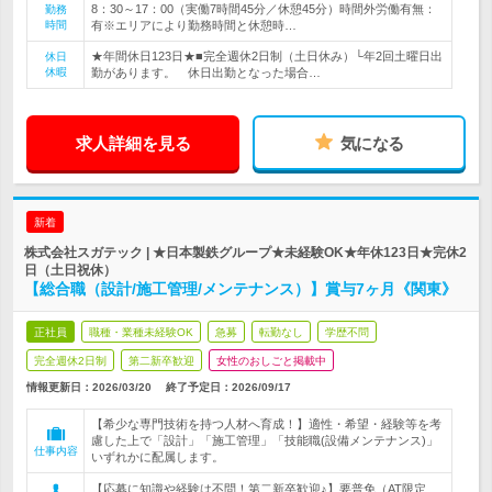
8：30～17：00（実働7時間45分／休憩45分）時間外労働有無：
勤務
時間
有※エリアにより勤務時間と休憩時…
★年間休日123日★■完全週休2日制（土日休み）└年2回土曜日出
休日
休暇
勤があります。 休日出勤となった場合…
求人詳細を見る
気になる
新着
株式会社スガテック | ★日本製鉄グループ★未経験OK★年休123日★完休2
日（土日祝休）
【総合職（設計/施工管理/メンテナンス）】賞与7ヶ月《関東》
正社員
職種・業種未経験OK
急募
転勤なし
学歴不問
完全週休2日制
第二新卒歓迎
女性のおしごと掲載中
情報更新日：2026/03/20
終了予定日：
2026/09/17
【希少な専門技術を持つ人材へ育成！】適性・希望・経験等を考
慮した上で「設計」「施工管理」「技能職(設備メンテナンス)」
仕事内容
いずれかに配属します。
【応募に知識や経験は不問！第二新卒歓迎♪】要普免（AT限定