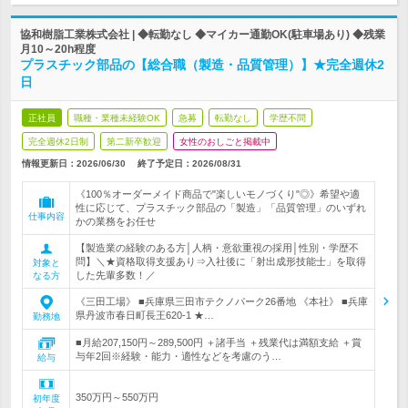
協和樹脂工業株式会社 | ◆転勤なし ◆マイカー通勤OK(駐車場あり) ◆残業
月10～20h程度
プラスチック部品の【総合職（製造・品質管理）】★完全週休2
日
正社員
職種・業種未経験OK
急募
転勤なし
学歴不問
完全週休2日制
第二新卒歓迎
女性のおしごと掲載中
情報更新日：2026/06/30
終了予定日：
2026/08/31
《100％オーダーメイド商品で"楽しいモノづくり"◎》希望や適
性に応じて、プラスチック部品の「製造」「品質管理」のいずれ
仕事内容
かの業務をお任せ
【製造業の経験のある方│人柄・意欲重視の採用│性別・学歴不
問】＼★資格取得支援あり⇒入社後に「射出成形技能士」を取得
対象と
した先輩多数！／
なる方
《三田工場》 ■兵庫県三田市テクノパーク26番地 《本社》 ■兵庫
県丹波市春日町長王620-1 ★…
勤務地
■月給207,150円～289,500円 ＋諸手当 ＋残業代は満額支給 ＋賞
与年2回※経験・能力・適性などを考慮のう…
給与
350万円～550万円
初年度