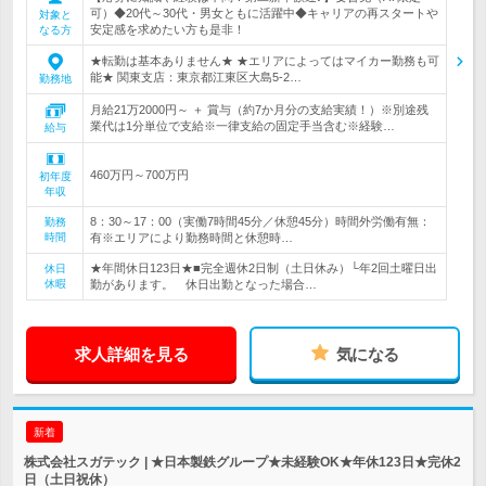
可）◆20代～30代・男女ともに活躍中◆キャリアの再スタートや
対象と
安定感を求めたい方も是非！
なる方
★転勤は基本ありません★ ★エリアによってはマイカー勤務も可
能★ 関東支店：東京都江東区大島5-2…
勤務地
月給21万2000円～ ＋ 賞与（約7か月分の支給実績！）※別途残
業代は1分単位で支給※一律支給の固定手当含む※経験…
給与
460万円～700万円
初年度
年収
8：30～17：00（実働7時間45分／休憩45分）時間外労働有無：
勤務
時間
有※エリアにより勤務時間と休憩時…
★年間休日123日★■完全週休2日制（土日休み）└年2回土曜日出
休日
休暇
勤があります。 休日出勤となった場合…
求人詳細を見る
気になる
新着
株式会社スガテック | ★日本製鉄グループ★未経験OK★年休123日★完休2
日（土日祝休）