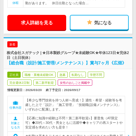
休暇
勤があります。 休日出勤となった場合…
求人詳細を見る
気になる
新着
株式会社スガテック | ★日本製鉄グループ★未経験OK★年休123日★完休2
日（土日祝休）
【総合職（設計/施工管理/メンテナンス）】賞与7ヶ月《広畑》
正社員
職種・業種未経験OK
急募
転勤なし
学歴不問
完全週休2日制
第二新卒歓迎
女性のおしごと掲載中
情報更新日：2026/03/20
終了予定日：
2026/09/17
【希少な専門技術を持つ人材へ育成！】適性・希望・経験等を考
慮した上で「設計」「施工管理」「技能職(設備メンテナンス)」
仕事内容
いずれかに配属します。
【応募に知識や経験は不問！第二新卒歓迎♪】要普免（AT限定
可）◆20代～30代・男女ともに活躍中◆キャリアの再スタートや
対象と
安定感を求めたい方も是非！
なる方