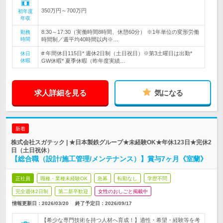
350万円～700万円
初年度
年収
8:30～17:30（実働時間8時間、休憩60分） ※1年単位の変形労働
勤務
時間
時間制／週平均40時間以内※…
# 年間休日115日* 週休2日制（土日祝日）※第3土曜日は出勤*
休日
休暇
GW休暇* 夏季休暇（昨年度実績…
求人詳細を見る
気になる
新着
株式会社スガテック | ★日本製鉄グループ★未経験OK★年休123日★完休2
日（土日祝休）
【総合職（設計/施工管理/メンテナンス）】賞与7ヶ月《室蘭》
正社員
職種・業種未経験OK
急募
転勤なし
学歴不問
完全週休2日制
第二新卒歓迎
女性のおしごと掲載中
情報更新日：2026/03/20
終了予定日：
2026/09/17
【希少な専門技術を持つ人材へ育成！】適性・希望・経験等を考