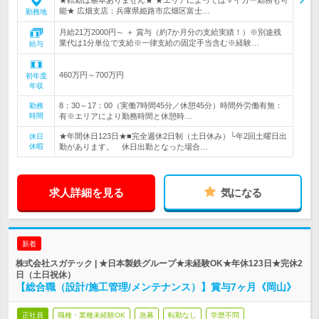
★転勤は基本ありません★ ★エリアによってはマイカー勤務も可
能★ 広畑支店：兵庫県姫路市広畑区富士…
勤務地
月給21万2000円～ ＋ 賞与（約7か月分の支給実績！）※別途残
業代は1分単位で支給※一律支給の固定手当含む※経験…
給与
460万円～700万円
初年度
年収
8：30～17：00（実働7時間45分／休憩45分）時間外労働有無：
勤務
時間
有※エリアにより勤務時間と休憩時…
★年間休日123日★■完全週休2日制（土日休み）└年2回土曜日出
休日
休暇
勤があります。 休日出勤となった場合…
求人詳細を見る
気になる
新着
株式会社スガテック | ★日本製鉄グループ★未経験OK★年休123日★完休2
日（土日祝休）
【総合職（設計/施工管理/メンテナンス）】賞与7ヶ月《岡山》
正社員
職種・業種未経験OK
急募
転勤なし
学歴不問