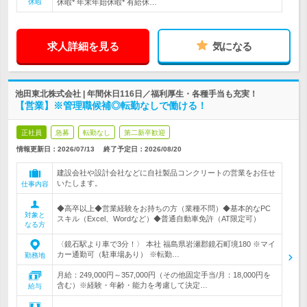
休暇
休暇* 年末年始休暇* 有給休…
求人詳細を見る
気になる
池田東北株式会社 | 年間休日116日／福利厚生・各種手当も充実！
【営業】※管理職候補◎転勤なしで働ける！
正社員
急募
転勤なし
第二新卒歓迎
情報更新日：2026/07/13
終了予定日：
2026/08/20
建設会社や設計会社などに自社製品コンクリートの営業をお任せ
いたします。
仕事内容
◆高卒以上◆営業経験をお持ちの方（業種不問）◆基本的なPC
対象と
スキル（Excel、Wordなど）◆普通自動車免許（AT限定可）
なる方
〈鏡石駅より車で3分！〉 本社 福島県岩瀬郡鏡石町境180 ※マイ
カー通勤可（駐車場あり） ※転勤…
勤務地
月給：249,000円～357,000円（その他固定手当/月：18,000円を
含む）※経験・年齢・能力を考慮して決定…
給与