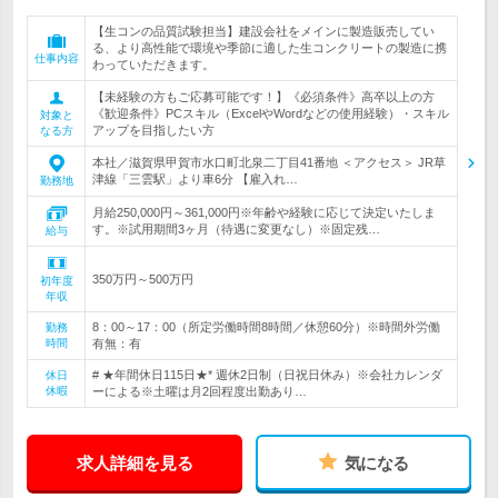
【生コンの品質試験担当】建設会社をメインに製造販売してい
る、より高性能で環境や季節に適した生コンクリートの製造に携
仕事内容
わっていただきます。
【未経験の方もご応募可能です！】《必須条件》高卒以上の方
《歓迎条件》PCスキル（ExcelやWordなどの使用経験）・スキル
対象と
アップを目指したい方
なる方
本社／滋賀県甲賀市水口町北泉二丁目41番地 ＜アクセス＞ JR草
津線「三雲駅」より車6分 【雇入れ…
勤務地
月給250,000円～361,000円※年齢や経験に応じて決定いたしま
す。※試用期間3ヶ月（待遇に変更なし）※固定残…
給与
350万円～500万円
初年度
年収
8：00～17：00（所定労働時間8時間／休憩60分）※時間外労働
勤務
時間
有無：有
# ★年間休日115日★* 週休2日制（日祝日休み）※会社カレンダ
休日
休暇
ーによる※土曜は月2回程度出勤あり…
求人詳細を見る
気になる