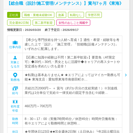
【総合職（設計/施工管理/メンテナンス）】賞与7ヶ月《東海》
正社員
職種・業種未経験OK
急募
転勤なし
学歴不問
完全週休2日制
第二新卒歓迎
女性のおしごと掲載中
情報更新日：2026/03/20
終了予定日：
2026/09/17
【希少な専門技術を持つ人材へ育成！】適性・希望・経験等を考
慮した上で「設計」「施工管理」「技能職(設備メンテナンス)」
仕事内容
いずれかに配属します。
【応募に知識や経験は不問！第二新卒歓迎♪】要普免（AT限定
可）◆20代～30代・男女ともに活躍中◆キャリアの再スタートや
対象と
安定感を求めたい方も是非！
なる方
★転勤は基本ありません★ ★エリアによってはマイカー勤務も可
能★ 東海支店：愛知県東海市南柴田町ホ…
勤務地
月給21万2000円～ ＋ 賞与（約7か月分の支給実績！）※別途残
業代は1分単位で支給※一律支給の固定手当含む※経験…
給与
460万円～700万円
初年度
年収
8：30～17：00（実働7時間45分／休憩45分）時間外労働有無：
勤務
時間
有※エリアにより勤務時間と休憩時…
★年間休日123日★■完全週休2日制（土日休み）└年2回土曜日出
休日