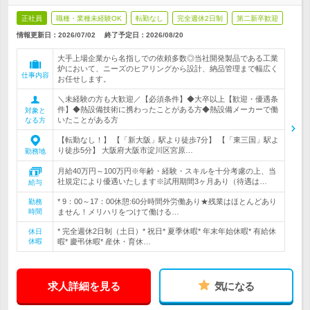
正社員
職種・業種未経験OK
転勤なし
完全週休2日制
第二新卒歓迎
情報更新日：2026/07/02
終了予定日：
2026/08/20
大手上場企業から名指しでの依頼多数◎当社開発製品である工業
炉において、ニーズのヒアリングから設計、納品管理まで幅広く
仕事内容
お任せします。
＼未経験の方も大歓迎／【必須条件】◆大卒以上【歓迎・優遇条
件】◆熱設備技術に携わったことがある方◆熱設備メーカーで働
対象と
いたことがある方
なる方
【転勤なし！】 【「新大阪」駅より徒歩7分】 【「東三国」駅よ
り徒歩5分】 大阪府大阪市淀川区宮原…
勤務地
月給40万円～100万円※年齢・経験・スキルを十分考慮の上、当
社規定により優遇いたします※試用期間3ヶ月あり（待遇は…
給与
* 9：00～17：00休憩:60分時間外労働あり★残業はほとんどあり
勤務
時間
ません！メリハリをつけて働ける…
* 完全週休2日制（土日）* 祝日* 夏季休暇* 年末年始休暇* 有給休
休日
休暇
暇* 慶弔休暇* 産休・育休…
求人詳細を見る
気になる