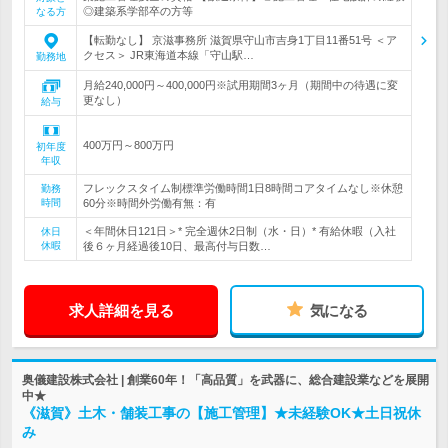
◎建築系学部卒の方等
なる方
【転勤なし】 京滋事務所 滋賀県守山市吉身1丁目11番51号 ＜ア
クセス＞ JR東海道本線「守山駅…
勤務地
月給240,000円～400,000円※試用期間3ヶ月（期間中の待遇に変
更なし）
給与
400万円～800万円
初年度
年収
フレックスタイム制標準労働時間1日8時間コアタイムなし※休憩
勤務
時間
60分※時間外労働有無：有
＜年間休日121日＞* 完全週休2日制（水・日）* 有給休暇（入社
休日
休暇
後６ヶ月経過後10日、最高付与日数…
求人詳細を見る
気になる
奥儀建設株式会社 | 創業60年！「高品質」を武器に、総合建設業などを展開
中★
《滋賀》土木・舗装工事の【施工管理】★未経験OK★土日祝休
み