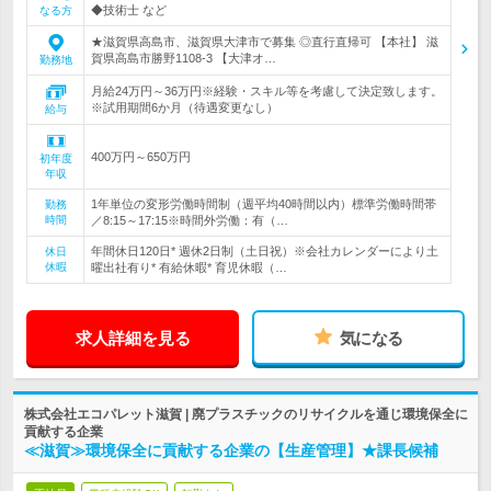
◆技術士 など
なる方
★滋賀県高島市、滋賀県大津市で募集 ◎直行直帰可 【本社】 滋
賀県高島市勝野1108-3 【大津オ…
勤務地
月給24万円～36万円※経験・スキル等を考慮して決定致します。
※試用期間6か月（待遇変更なし）
給与
400万円～650万円
初年度
年収
1年単位の変形労働時間制（週平均40時間以内）標準労働時間帯
勤務
時間
／8:15～17:15※時間外労働：有（…
年間休日120日* 週休2日制（土日祝）※会社カレンダーにより土
休日
休暇
曜出社有り* 有給休暇* 育児休暇（…
求人詳細を見る
気になる
株式会社エコパレット滋賀 | 廃プラスチックのリサイクルを通じ環境保全に
貢献する企業
≪滋賀≫環境保全に貢献する企業の【生産管理】★課長候補