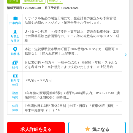
正社員
業種未経験OK
転勤なし
情報更新日：2026/06/30
終了予定日：
2026/12/21
リサイクル製品の製造工場にて、生産計画の策定から予実管理、
品質や納期のマネジメント業務全般をお任せします。
仕事内容
U・Iターン歓迎！＜必須要件＞高卒以上、普通自動車免許、工場
での勤務経験と計画遂行力、チーム等の複数名のマネジメント経
対象と
験
なる方
本社：滋賀県甲賀市甲南町柑子2002番地24 ※マイカー通勤可 ※
転勤なし 【雇入れ直後】上記事業…
勤務地
月給35万円～45万円（一律手当含む） ※経験・年齢・スキルな
どを考慮の上、当社規定により決定いたします。※上記月給…
給与
500万円～600万円
初年度
年収
1年単位の変形労働時間制（週平均40時間以内） 8:30～17:30（実
勤務
時間
働8時間／休憩60分）※時間…
# 年間休日113日* 週休2日制（土曜・日曜） * 夏季休暇（5日）*
休日
休暇
年末年始休暇（5日）* G…
求人詳細を見る
気になる