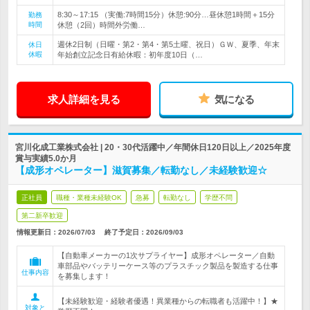
8:30～17:15 （実働:7時間15分）休憩:90分…昼休憩1時間＋15分
勤務
時間
休憩（2回）時間外労働…
週休2日制（日曜・第2・第4・第5土曜、祝日）ＧＷ、夏季、年末
休日
休暇
年始創立記念日有給休暇：初年度10日（…
求人詳細を見る
気になる
宮川化成工業株式会社 | 20・30代活躍中／年間休日120日以上／2025年度
賞与実績5.0か月
【成形オペレーター】滋賀募集／転勤なし／未経験歓迎☆
正社員
職種・業種未経験OK
急募
転勤なし
学歴不問
第二新卒歓迎
情報更新日：2026/07/03
終了予定日：
2026/09/03
【自動車メーカーの1次サプライヤー】成形オペレーター／自動
車部品やバッテリーケース等のプラスチック製品を製造する仕事
仕事内容
を募集します！
【未経験歓迎・経験者優遇！異業種からの転職者も活躍中！】★
対象と