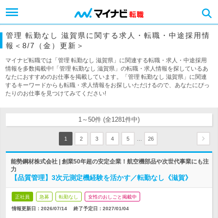
管理 転勤なし 滋賀県に関する求人・転職・中途採用情
報＜8/7（金）更新＞
マイナビ転職では「管理 転勤なし 滋賀県」に関連する転職・求人・中途採用
情報を多数掲載中!「管理 転勤なし 滋賀県」の転職・求人情報を探しているあ
なたにおすすめのお仕事を掲載しています。「管理 転勤なし 滋賀県」に関連
するキーワードからも転職・求人情報をお探しいただけるので、あなたにぴっ
たりのお仕事を見つけてみてください!
1～50件 (全1281件中)
…
1
2
3
4
5
26
能勢鋼材株式会社 | 創業50年超の安定企業！航空機部品や次世代事業にも注
力
【品質管理】3次元測定機経験を活かす／転勤なし《滋賀》
正社員
急募
転勤なし
女性のおしごと掲載中
情報更新日：2026/07/14
終了予定日：
2027/01/04