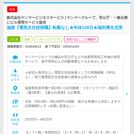
新着
株式会社ヤンマービジネスサービス | ヤンマーグループ、官公庁・一般企業
にビル管理サービス提供
滋賀【電気主任技術職】転勤なし★年休128日★福利厚生充実
正社員
急募
リモートワーク可
女性のおしごと掲載中
情報更新日：2026/06/12
終了予定日：
2026/12/03
ヤンマーグループの施設や官公庁などの自家用電気工作物の保安
サービス、保守管理および試験業務などをお任せします。
仕事内容
≪必須≫高卒以上／電気主任技術者としての実務経験（3年以
対象と
上）／第三種電気主任技術者の資格をお持ちの方
なる方
滋賀県米原市梅ケ原2481 ※在宅勤務・リモートワーク：相談可
（週1程度） 【雇入れ直後】上記事業…
勤務地
月給：250,000～300,000円※経験、能力を考慮の上決定します※
試用期間2ヶ月（待遇に変更なし）
給与
375万円～450万円
初年度
年収
【シフト制／休憩60分】（1）9：00～17：40（2）8：00～16：
勤務