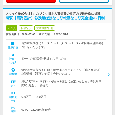
スマック株式会社 | ものづくり日本大賞受賞の技術力で最先端に挑戦
滋賀【回路設計】◎残業ほぼなし◎転勤なし◎完全週休2日制
正社員
転勤なし
完全週休2日制
情報更新日：2026/07/03
終了予定日：
2026/12/24
電力変換機器（モータインバータ/コンバータ）の回路設計開発を
お任せいたします。
仕事内容
モータの回路設計経験をお持ちの方
対象と
なる方
滋賀県大津市木下町18-8 浜大津アネックスビル 【雇入れ直後】
上記業務 【変更の範囲】会社の定め…
勤務地
月給32万円～ ※年齢・経験を考慮して決定いたします※試用期
間6か月あり（待遇同一）
給与
600万円～1000万円
初年度
年収
勤務
09:00～18:00(休憩60分)
時間