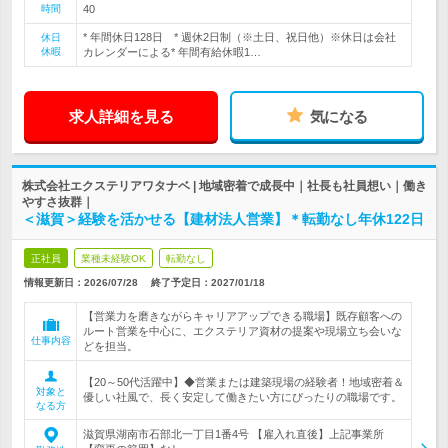
時間
40
* 年間休日128日 * 週休2日制（※土日、祝日他）※休日は会社
休日
休暇
カレンダーによる* 年間有給休暇1…
求人詳細を見る
気になる
株式会社エクステリアワタナベ | 地域密着で成長中｜社長も社員想い｜働き
やすさ抜群｜
＜滋賀＞経験を活かせる【建材法人営業】＊転勤なし年休122日
正社員
業種未経験OK
転勤なし
情報更新日：2026/07/28
終了予定日：
2027/01/18
【営業力を磨きながらキャリアアップできる職場】既存顧客への
ルート営業を中心に、エクステリア資材の提案や現場立ち会いな
仕事内容
どを担当。
【20～50代活躍中】◆営業または建築現場の経験者！地域密着＆
対象と
優しい社風で、長く安定して働きたい方にぴったりの職場です。
なる方
滋賀県湖南市石部北一丁目1番4号 【雇入れ直後】上記事業所