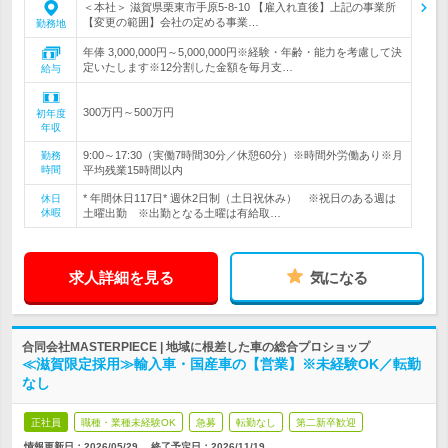
＜本社＞ 滋賀県栗東市手原5-8-10 【雇入れ直後】上記の事業所
【変更の範囲】会社の定める事業…
勤務地
年俸 3,000,000円～5,000,000円※経験・年齢・能力を考慮して決
定いたします※12分割した金額を毎月支…
給与
300万円～500万円
初年度
年収
9:00～17:30（実働7時間30分／休憩60分）※時間外労働あり※月
勤務
時間
平均残業15時間以内
* 年間休日117日* 週休2日制（土日祝休み） ※祝日のある週は
休日
休暇
土曜出勤 ※出勤となる土曜は有給取…
求人詳細を見る
気になる
合同会社MASTERPIECE | 地域に根差した車の総合プロショップ
≪滋賀限定採用≫輸入車・国産車の【営業】※未経験OK／転勤
なし
正社員
職種・業種未経験OK
急募
転勤なし
第二新卒歓迎
情報更新日：2026/05/29
終了予定日：
2026/11/19