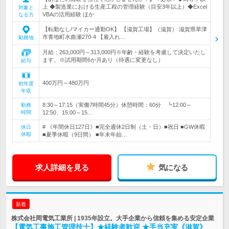
上 ◆製造業における生産工程の管理経験（目安3年以上）◆Excel
対象と
VBAの活用経験 ほか
なる方
【転勤なし/マイカー通勤OK】 【滋賀工場】（滋賀） 滋賀県草津
市青地町水曲瀬270-4 【雇入れ…
勤務地
月給：263,000円～313,000円※年齢・経験を考慮して決定いたし
ます。※試用期間6か月あり（待遇に変更なし）
給与
400万円～480万円
初年度
年収
8:30～17:15（実働7時間45分）休憩時間：60分 ┗12:00～
勤務
時間
12:50、15:00～15…
# 《年間休日127日》■完全週休2日制（土・日）■祝日 ■GW休暇
休日
休暇
■夏季休暇（9日間） ■年末年始…
求人詳細を見る
気になる
新着
株式会社岡電気工業所 | 1935年設立。大手企業から信頼を集める安定企業
【電気工事施工管理技士】★経験者歓迎 ★手当充実《滋賀》