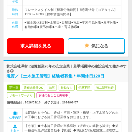
年収
フレックスタイム制【標準労働時間】7時間45分【コアタイム】
勤務
時間
11:00～16:00【標準労働時間帯】…
■完全週休2日制■土曜日■日曜日■祝日■年末年始休暇■夏季休暇■
休日
休暇
有給休暇■慶弔休暇■出産・育児休暇■…
求人詳細を見る
気になる
株式会社澤村 | 滋賀創業70年の安定企業｜若手活躍中の建設会社で働きやす
さ◎
滋賀／【土木施工管理】経験者募集＊年間休日120日
正社員
業種未経験OK
急募
転勤なし
学歴不問
第二新卒歓迎
リモートワーク可
女性のおしごと掲載中
情報更新日：2026/03/10
終了予定日：
2026/09/07
滋賀県内を中心に、造成・河川・道路・橋梁・上下水道などの土
木工事における施工管理業務をお任せします。
仕事内容
【必須】◆土木施工管理の実務経験（派遣での経験も歓迎）◆第
一種運転免許普通自動車【歓迎】◆1級及び2級建築施工管理技士
対象と