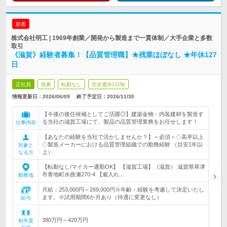
新着
株式会社明工 | 1969年創業／開発から製造まで一貫体制／大手企業と多数
取引
《滋賀》経験者募集！【品質管理職】★残業ほぼなし ★年休127
日
正社員
急募
転勤なし
完全週休2日制
情報更新日：2026/06/09
終了予定日：
2026/11/30
【今後の後任候補としてご活躍◎】建築金物・内装建材を製造す
る当社の滋賀工場にて、製品の品質管理業務をお任せします！
仕事内容
【あなたの経験を当社で活かしませんか？】＜必須＞◇高卒以上
◇製造メーカーにおける品質管理組織での勤務経験 （目安1年以
対象と
上）
なる方
【転勤なし/マイカー通勤OK】 【滋賀工場】（滋賀） 滋賀県草津
市青地町水曲瀬270-4 【雇入れ…
勤務地
月給：253,000円～269,000円※年齢・経験を考慮して決定いたし
ます。※試用期間6か月あり（待遇に変更なし）
給与
380万円～420万円
初年度