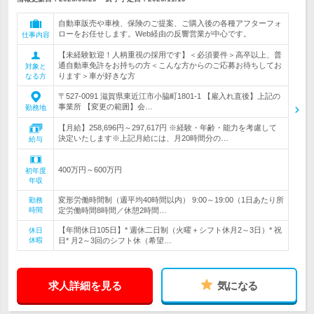
自動車販売や車検、保険のご提案、ご購入後の各種アフターフォ
ローをお任せします。Web経由の反響営業が中心です。
仕事内容
【未経験歓迎！人柄重視の採用です】＜必須要件＞高卒以上、普
通自動車免許をお持ちの方＜こんな方からのご応募お待ちしてお
対象と
ります＞車が好きな方
なる方
〒527-0091 滋賀県東近江市小脇町1801-1 【雇入れ直後】上記の
事業所 【変更の範囲】会…
勤務地
【月給】258,696円～297,617円 ※経験・年齢・能力を考慮して
決定いたします※上記月給には、月20時間分の…
給与
400万円～600万円
初年度
年収
変形労働時間制（週平均40時間以内） 9:00～19:00（1日あたり所
勤務
時間
定労働時間8時間／休憩2時間…
【年間休日105日】* 週休二日制（火曜＋シフト休月2～3日）* 祝
休日
休暇
日* 月2～3回のシフト休（希望…
求人詳細を見る
気になる