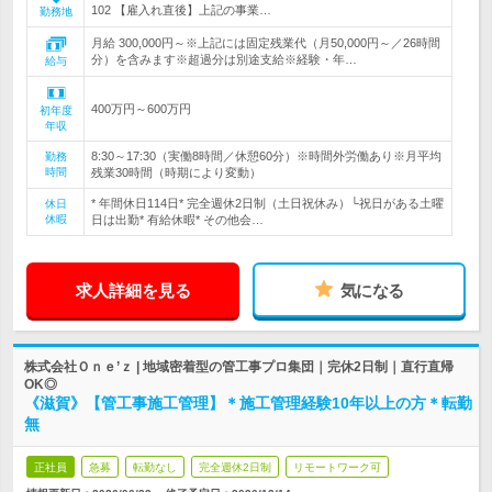
102 【雇入れ直後】上記の事業…
勤務地
月給 300,000円～※上記には固定残業代（月50,000円～／26時間
分）を含みます※超過分は別途支給※経験・年…
給与
400万円～600万円
初年度
年収
8:30～17:30（実働8時間／休憩60分）※時間外労働あり※月平均
勤務
時間
残業30時間（時期により変動）
* 年間休日114日* 完全週休2日制（土日祝休み）└祝日がある土曜
休日
休暇
日は出勤* 有給休暇* その他会…
求人詳細を見る
気になる
株式会社Ｏｎｅ’ｚ | 地域密着型の管工事プロ集団｜完休2日制｜直行直帰
OK◎
《滋賀》【管工事施工管理】＊施工管理経験10年以上の方＊転勤
無
正社員
急募
転勤なし
完全週休2日制
リモートワーク可