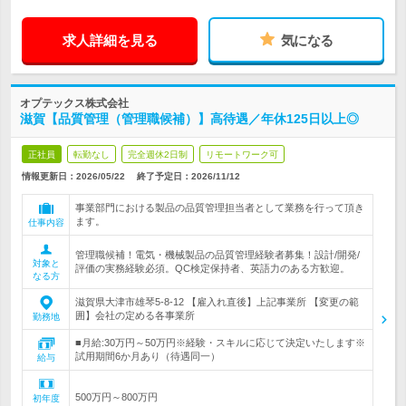
求人詳細を見る
気になる
オプテックス株式会社
滋賀【品質管理（管理職候補）】高待遇／年休125日以上◎
正社員
転勤なし
完全週休2日制
リモートワーク可
情報更新日：2026/05/22
終了予定日：
2026/11/12
事業部門における製品の品質管理担当者として業務を行って頂き
ます。
仕事内容
管理職候補！電気・機械製品の品質管理経験者募集！設計/開発/
対象と
評価の実務経験必須。QC検定保持者、英語力のある方歓迎。
なる方
滋賀県大津市雄琴5-8-12 【雇入れ直後】上記事業所 【変更の範
囲】会社の定める各事業所
勤務地
■月給:30万円～50万円※経験・スキルに応じて決定いたします※
試用期間6か月あり（待遇同一）
給与
500万円～800万円
初年度