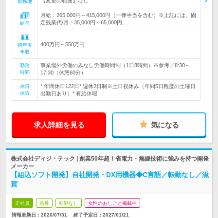
【変更の範囲】なし
勤務地
月給：265,000円～415,000円（一律手当を含む）※上記には、固
定残業代/月：35,000円～65,000円…
給与
400万円～550万円
初年度
年収
事業場外労働のみなし労働時間制（1日8時間）※参考／8:30～
勤務
時間
17:30（休憩60分）
* 年間休日122日* 週休2日制※土日祝休み（年間5日程度の土曜日
休日
休暇
出勤日あり）* 有給休暇
求人詳細を見る
気になる
株式会社ディジ・テック | 創業50年超！省電力・無線技術に強みを持つ開発
メーカー
【組込ソフト開発】自社開発・DX用機器◆C言語／転勤なし／滋
賀
正社員
急募
転勤なし
女性のおしごと掲載中
情報更新日：2026/07/31
終了予定日：
2027/01/21