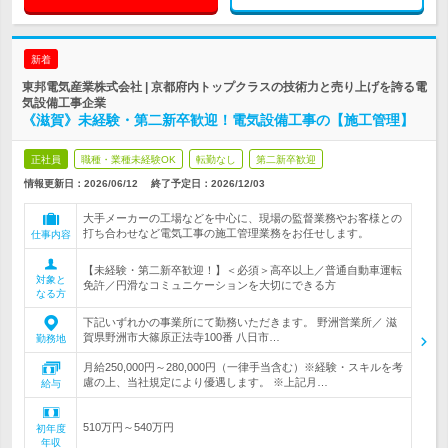
新着
東邦電気産業株式会社 | 京都府内トップクラスの技術力と売り上げを誇る電
気設備工事企業
《滋賀》未経験・第二新卒歓迎！電気設備工事の【施工管理】
正社員
職種・業種未経験OK
転勤なし
第二新卒歓迎
情報更新日：2026/06/12
終了予定日：
2026/12/03
大手メーカーの工場などを中心に、現場の監督業務やお客様との
打ち合わせなど電気工事の施工管理業務をお任せします。
仕事内容
【未経験・第二新卒歓迎！】＜必須＞高卒以上／普通自動車運転
対象と
免許／円滑なコミュニケーションを大切にできる方
なる方
下記いずれかの事業所にて勤務いただきます。 野洲営業所／ 滋
賀県野洲市大篠原正法寺100番 八日市…
勤務地
月給250,000円～280,000円（一律手当含む）※経験・スキルを考
慮の上、当社規定により優遇します。 ※上記月…
給与
510万円～540万円
初年度
年収