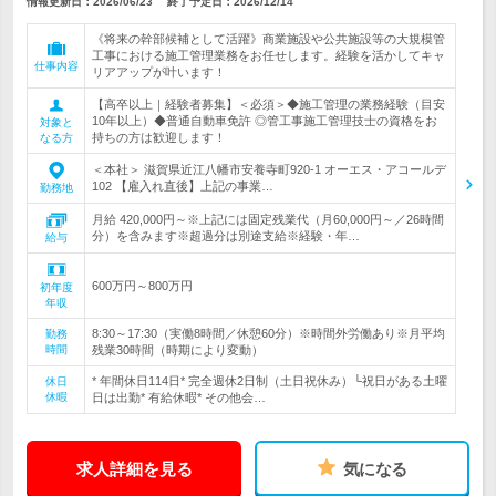
情報更新日：2026/06/23
終了予定日：
2026/12/14
《将来の幹部候補として活躍》商業施設や公共施設等の大規模管
工事における施工管理業務をお任せします。経験を活かしてキャ
仕事内容
リアアップが叶います！
【高卒以上｜経験者募集】＜必須＞◆施工管理の業務経験（目安
10年以上）◆普通自動車免許 ◎管工事施工管理技士の資格をお
対象と
持ちの方は歓迎します！
なる方
＜本社＞ 滋賀県近江八幡市安養寺町920-1 オーエス・アコールデ
102 【雇入れ直後】上記の事業…
勤務地
月給 420,000円～※上記には固定残業代（月60,000円～／26時間
分）を含みます※超過分は別途支給※経験・年…
給与
600万円～800万円
初年度
年収
8:30～17:30（実働8時間／休憩60分）※時間外労働あり※月平均
勤務
時間
残業30時間（時期により変動）
* 年間休日114日* 完全週休2日制（土日祝休み）└祝日がある土曜
休日
休暇
日は出勤* 有給休暇* その他会…
求人詳細を見る
気になる