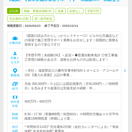
正社員
職種・業種未経験OK
急募
転勤なし
学歴不問
完全週休2日制
第二新卒歓迎
情報更新日：2026/06/23
終了予定日：
2026/12/14
《図面の読み方からしっかりレクチャー◎》ビルや公共施設など
の現場で施工管理サポート業務をお任せします！段階的に業務を
仕事内容
習得するので安心です◎
【学歴不問｜未経験OK】＜必須＞◆普通自動車免許 ◎管工事施
対象と
工管理の経験がある方、資格をお持ちの方は歓迎します！
なる方
＜本社＞ 滋賀県近江八幡市安養寺町920-1 オーエス・アコールデ
102 【雇入れ直後】上記の事業…
勤務地
月給 300,000円～※上記には固定残業代（月50,000円～／35時間
分）を含みます※超過分は別途支給※経験・年…
給与
400万円～600万円
初年度
年収
8:30～17:30（実働8時間／休憩60分）※時間外労働あり※月平均
勤務
時間
残業15時間程度（時期により変…
* 年間休日114日* 完全週休2日制（会社カレンダーによる）* 有給
休日
休暇
休暇* 年末年始休暇* 夏季休…