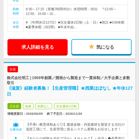
年収
8:30～17:15（実働7時間45分）休憩時間：60分 ┗12:00～
勤務
時間
12:50、15:00～15…
# 《年間休日127日》■完全週休2日制（土・日）■祝日 ■GW休暇
休日
休暇
■夏季休暇（9日間） ■年末年始…
求人詳細を見る
気になる
新着
株式会社明工 | 1969年創業／開発から製造まで一貫体制／大手企業と多数
取引
《滋賀》経験者募集！【生産管理職】★残業ほぼなし ★年休127
日
正社員
急募
転勤なし
完全週休2日制
情報更新日：2026/06/09
終了予定日：
2026/11/30
【手厚い教育体制あり◎】建築金物・内装建材を製造する当社の
滋賀工場にて、生産管理に係るシステム業務をお任せします！
仕事内容
【あなたの経験を当社で活かしませんか？】＜必須＞◆高専卒以