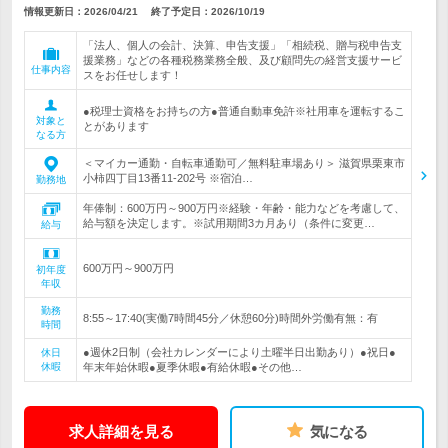
情報更新日：2026/04/21
終了予定日：
2026/10/19
「法人、個人の会計、決算、申告支援」「相続税、贈与税申告支
援業務」などの各種税務業務全般、及び顧問先の経営支援サービ
仕事内容
スをお任せします！
●税理士資格をお持ちの方●普通自動車免許※社用車を運転するこ
対象と
とがあります
なる方
＜マイカー通勤・自転車通勤可／無料駐車場あり＞ 滋賀県栗東市
小柿四丁目13番11-202号 ※宿泊…
勤務地
年俸制：600万円～900万円※経験・年齢・能力などを考慮して、
給与額を決定します。※試用期間3カ月あり（条件に変更…
給与
600万円～900万円
初年度
年収
勤務
8:55～17:40(実働7時間45分／休憩60分)時間外労働有無：有
時間
●週休2日制（会社カレンダーにより土曜半日出勤あり）●祝日●
休日
休暇
年末年始休暇●夏季休暇●有給休暇●その他…
求人詳細を見る
気になる