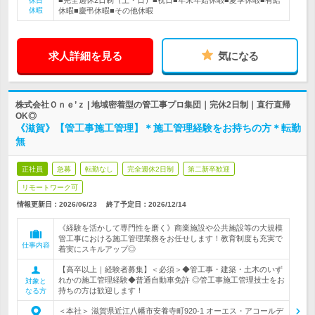
■完全週休2日制（土・日）■祝日■年末年始休暇■夏季休暇■有給
休日
休暇
休暇■慶弔休暇■その他休暇
求人詳細を見る
気になる
株式会社Ｏｎｅ’ｚ | 地域密着型の管工事プロ集団｜完休2日制｜直行直帰
OK◎
《滋賀》【管工事施工管理】＊施工管理経験をお持ちの方＊転勤
無
正社員
急募
転勤なし
完全週休2日制
第二新卒歓迎
リモートワーク可
情報更新日：2026/06/23
終了予定日：
2026/12/14
《経験を活かして専門性を磨く》商業施設や公共施設等の大規模
管工事における施工管理業務をお任せします！教育制度も充実で
仕事内容
着実にスキルアップ◎
【高卒以上｜経験者募集】＜必須＞◆管工事・建築・土木のいず
れかの施工管理経験◆普通自動車免許 ◎管工事施工管理技士をお
対象と
持ちの方は歓迎します！
なる方
＜本社＞ 滋賀県近江八幡市安養寺町920-1 オーエス・アコールデ