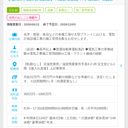
正社員
職種未経験OK
急募
転勤なし
第二新卒歓迎
女性のおしごと掲載中
情報更新日：2026/06/12
終了予定日：
2026/12/03
化学・製薬・食品などの各種工場や大型プラントにおける、電気
計装設備工事の施工管理全般をお任せします。
仕事内容
《必須》◆高卒以上 ◆普通自動車運転免許 ◆電気工事の実務経
対象と
験or電気工事施工管理経験or工場・プラント修繕の経験
なる方
【転勤なし】 京滋営業所／滋賀県栗東市手原4-2-28 宝文堂ビル1
階 【雇入れ直後】上記事業所…
勤務地
月給22万円～80万円※年齢や経験などを考慮の上、決定いたしま
す。※試用期間3ヶ月（待遇変更なし）
給与
350万円～1000万円
初年度
年収
勤務
8:30～17:30(休憩時間60分)時間外労働：有（月平均32時間）
時間
# 年間休日124日* 週休2日制（土日祝）* 介護休暇* 産休育休* GW
休日
休暇
休暇* 夏季休暇* 年末…