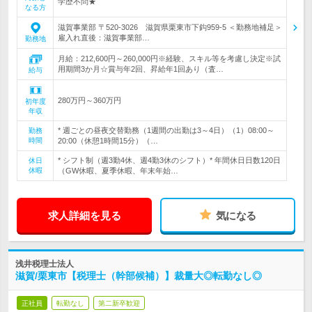
学歴不問★
なる方
滋賀事業部 〒520-3026 滋賀県栗東市下鈎959-5 ＜勤務地補足＞
雇入れ直後：滋賀事業部…
勤務地
月給：212,600円～260,000円※経験、スキル等を考慮し決定※試
用期間3か月☆賞与年2回、昇給年1回あり（査…
給与
280万円～360万円
初年度
年収
* 週ごとの昼夜交替勤務（1週間の出勤は3～4日）（1）08:00～
勤務
時間
20:00（休憩1時間15分）（…
* シフト制（週3勤4休、週4勤3休のシフト）* 年間休日日数120日
休日
休暇
（GW休暇、夏季休暇、年末年始…
求人詳細を見る
気になる
浅井税理士法人
滋賀/栗東市【税理士（幹部候補）】裁量大◎転勤なし◎
正社員
転勤なし
第二新卒歓迎