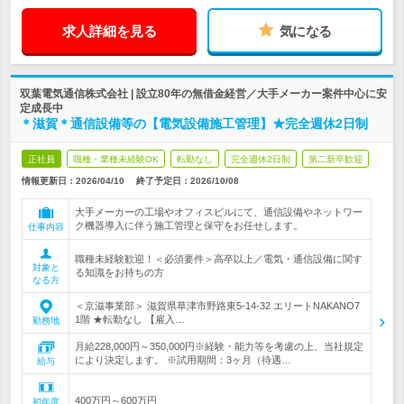
求人詳細を見る
気になる
双葉電気通信株式会社 | 設立80年の無借金経営／大手メーカー案件中心に安
定成長中
＊滋賀＊通信設備等の【電気設備施工管理】★完全週休2日制
正社員
職種・業種未経験OK
転勤なし
完全週休2日制
第二新卒歓迎
情報更新日：2026/04/10
終了予定日：
2026/10/08
大手メーカーの工場やオフィスビルにて、通信設備やネットワー
ク機器導入に伴う施工管理と保守をお任せします。
仕事内容
職種未経験歓迎！＜必須要件＞高卒以上／電気・通信設備に関す
対象と
る知識をお持ちの方
なる方
＜京滋事業部＞ 滋賀県草津市野路東5-14-32 エリートNAKANO7
1階 ★転勤なし 【雇入…
勤務地
月給228,000円～350,000円※経験・能力等を考慮の上、当社規定
により決定します。 ※試用期間：3ヶ月（待遇…
給与
400万円～600万円
初年度