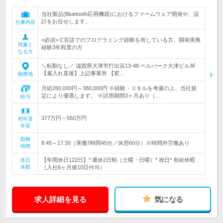
当社製品(Bluetooth応用機器)におけるファームウェア開発や、設
計をお任せします。
仕事内容
<必須> C言語でのプログラミング経験を有している方、開発実務
対象と
経験3年程度の方
なる方
＼転勤なし／ 滋賀県大津市打出浜13-48 ベルパーク大津ビル3F
【雇入れ直後】上記事業所 【変…
勤務地
月給260,000円～380,000円 ※経験・スキルを考慮の上、当社規
定により優遇します。 ※試用期間3ヶ月あり（…
給与
377万円～550万円
初年度
年収
勤務
8:45～17:30（実働7時間45分／休憩60分）※時間外労働あり
時間
【年間休日122日】* 週休2日制（土曜・日曜）* 祝日* 有給休暇
休日
休暇
（入社6ヶ月後10日付与）
求人詳細を見る
気になる