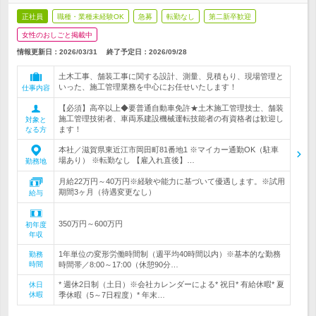
正社員
職種・業種未経験OK
急募
転勤なし
第二新卒歓迎
女性のおしごと掲載中
情報更新日：2026/03/31
終了予定日：
2026/09/28
土木工事、舗装工事に関する設計、測量、見積もり、現場管理と
いった、施工管理業務を中心にお任せいたします！
仕事内容
【必須】高卒以上◆要普通自動車免許★土木施工管理技士、舗装
施工管理技術者、車両系建設機械運転技能者の有資格者は歓迎し
対象と
ます！
なる方
本社／滋賀県東近江市岡田町81番地1 ※マイカー通勤OK（駐車
場あり） ※転勤なし 【雇入れ直後】…
勤務地
月給22万円～40万円※経験や能力に基づいて優遇します。※試用
期間3ヶ月（待遇変更なし）
給与
350万円～600万円
初年度
年収
1年単位の変形労働時間制（週平均40時間以内）※基本的な勤務
勤務
時間
時間帯／8:00～17:00（休憩90分…
* 週休2日制（土日）※会社カレンダーによる* 祝日* 有給休暇* 夏
休日
休暇
季休暇（5～7日程度）* 年末…