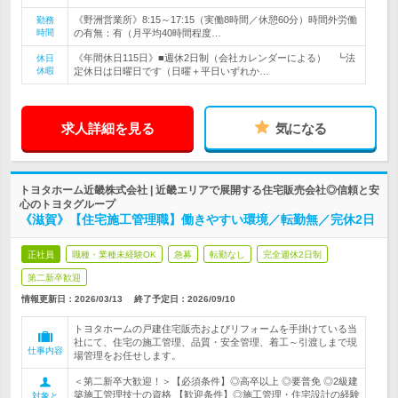
《野洲営業所》8:15～17:15（実働8時間／休憩60分）時間外労働
勤務
時間
の有無：有（月平均40時間程度…
《年間休日115日》■週休2日制（会社カレンダーによる） ┗法
休日
休暇
定休日は日曜日です（日曜＋平日いずれか…
求人詳細を見る
気になる
トヨタホーム近畿株式会社 | 近畿エリアで展開する住宅販売会社◎信頼と安
心のトヨタグループ
《滋賀》【住宅施工管理職】働きやすい環境／転勤無／完休2日
正社員
職種・業種未経験OK
急募
転勤なし
完全週休2日制
第二新卒歓迎
情報更新日：2026/03/13
終了予定日：
2026/09/10
トヨタホームの戸建住宅販売およびリフォームを手掛けている当
社にて、住宅の施工管理、品質・安全管理、着工～引渡しまで現
仕事内容
場管理をお任せします。
＜第二新卒大歓迎！＞【必須条件】◎高卒以上 ◎要普免 ◎2級建
築施工管理技士の資格 【歓迎条件】◎施工管理・住宅設計の経験
対象と