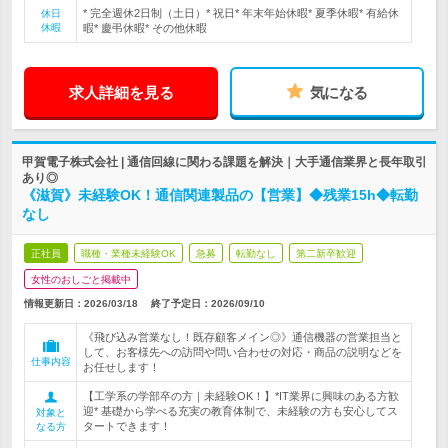
* 完全週休2日制（土日）* 祝日* 年末年始休暇* 夏季休暇* 有給休
休日
休暇
暇* 慶弔休暇* その他休暇
求人詳細を見る
気になる
甲賀電子株式会社 | 通信回線に関わる課題を解決｜大手通信業界と長年取引
あり◎
《滋賀》未経験OK！通信関連製品の【営業】◆残業15h◆転勤
なし
正社員
職種・業種未経験OK
急募
転勤なし
第二新卒歓迎
女性のおしごと掲載中
情報更新日：2026/03/18
終了予定日：
2026/09/10
《飛び込み営業なし！既存顧客メイン◎》通信機器の営業担当と
して、お客様先への訪問や問い合わせの対応・商品の説明などを
仕事内容
お任せします！
【工学系の学部卒の方｜未経験OK！】*IT業界に興味のある方歓
迎* 基礎から学べる充実の教育体制で、未経験の方も安心してス
対象と
タートできます！
なる方