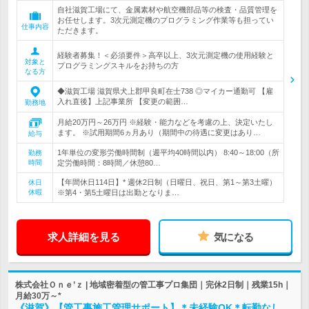
自社滋賀工場にて、金属素材や航空機部品等の検査・品質管理を
お任せします。3次元測定機のプログラミング作業等も担ってい
仕事内容
ただきます。
経験者募集！＜必須要件＞高卒以上、3次元測定機の使用経験と
対象と
プログラミングスキルをお持ちの方
なる方
◆滋賀工場 滋賀県犬上郡甲良町在士738 ◎マイカー通勤可 【雇
入れ直後】上記事業所 【変更の範囲…
勤務地
月給20万円～26万円 ※経験・能力などを考慮の上、決定いたし
ます。 ※試用期間6ヵ月あり（期間中の待遇に変更はあり…
給与
1年単位の変形労働時間制（週平均40時間以内） 8:40～18:00（所
勤務
時間
定労働時間：8時間／休憩80…
【年間休日114日】* 週休2日制（日曜日、祝日、第1～第3土曜）
休日
休暇
※第4・第5土曜日は出勤となりま…
求人詳細を見る
気になる
株式会社Ｏｎｅ’ｚ | 地域密着型の管工事プロ集団｜完休2日制｜残業15h｜
月給30万～*
《滋賀》【管工事施工管理サポート】＊未経験OK＊転勤なし