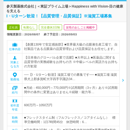
参天製薬株式会社 | ＜東証プライム上場＞Happiness with Vision-目の健康
を支える
I・Uターン歓迎！【品質管理・品質保証】※滋賀工場募集
正社員
転勤なし
完全週休2日制
女性のおしごと掲載中
情報更新日：2026/08/07
終了予定日：
2026/09/03
【創業130年で安定感抜群】■世界最大級の点眼液生産工場で、自
社製品である点眼薬の品質管理および品質保証をお任せします。
仕事内容
【日本発のグローバル企業で活躍】■大卒以上 ■医薬品に関する
品質管理の実務経験をお持ちの方 ※中級レベルの英語力をお持ち
対象と
の方歓迎
なる方
──【I・Uターン歓迎】滋賀工場での募集です── ■滋賀工場 滋賀
県犬上郡多賀町大字四手字諏訪34…
勤務地
■月給：450,000円～770,000円※試用期間（3ヶ月）あり※試用期
間中の条件に変更はありません※経験・能力等…
給与
600万円～1050万円
初年度
年収
■フレックスタイム制（フルフレックス／コアタイムなし） 標
勤務
時間
準労働時間：1日7時間45分 休憩時間：6…