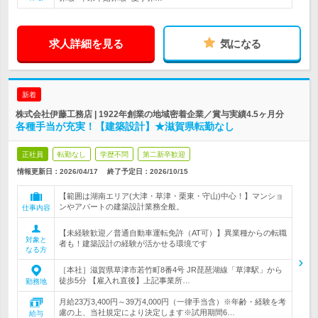
求人詳細を見る
気になる
新着
株式会社伊藤工務店 | 1922年創業の地域密着企業／賞与実績4.5ヶ月分
各種手当が充実！【建築設計】★滋賀県転勤なし
正社員
転勤なし
学歴不問
第二新卒歓迎
情報更新日：2026/04/17
終了予定日：
2026/10/15
【範囲は湖南エリア(大津・草津・栗東・守山)中心！】マンショ
ンやアパートの建築設計業務全般。
仕事内容
【未経験歓迎／普通自動車運転免許（AT可）】異業種からの転職
対象と
者も！建築設計の経験が活かせる環境です
なる方
［本社］滋賀県草津市若竹町8番4号 JR琵琶湖線「草津駅」から
徒歩5分 【雇入れ直後】上記事業所…
勤務地
月給23万3,400円～39万4,000円（一律手当含）※年齢・経験を考
慮の上、当社規定により決定します※試用期間6…
給与