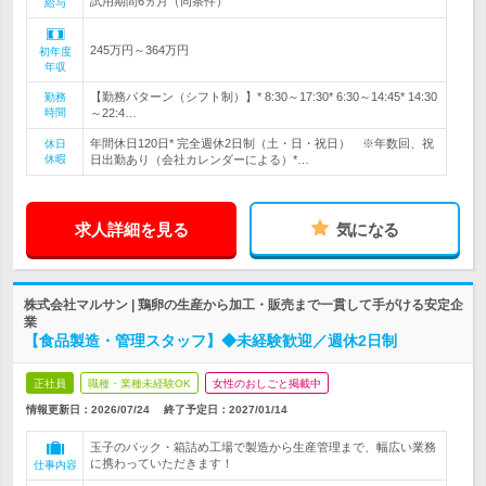
試用期間6ヵ月（同条件）
給与
245万円～364万円
初年度
年収
【勤務パターン（シフト制）】* 8:30～17:30* 6:30～14:45* 14:30
勤務
時間
～22:4…
年間休日120日* 完全週休2日制（土・日・祝日） ※年数回、祝
休日
休暇
日出勤あり（会社カレンダーによる）*…
求人詳細を見る
気になる
株式会社マルサン | 鶏卵の生産から加工・販売まで一貫して手がける安定企
業
【食品製造・管理スタッフ】◆未経験歓迎／週休2日制
正社員
職種・業種未経験OK
女性のおしごと掲載中
情報更新日：2026/07/24
終了予定日：
2027/01/14
玉子のパック・箱詰め工場で製造から生産管理まで、幅広い業務
に携わっていただきます！
仕事内容