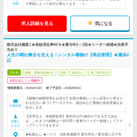
休暇
※季節によって休日が異なります。・1…
求人詳細を見る
気になる
株式会社橘屋 | ★有給消化率80％★賞与年2～3回★リーダー候補★決算手
当あり
人生の晴れ舞台を支える！レンタル着物の【商品管理】★週休2
日
正社員
職種・業種未経験OK
急募
転勤なし
第二新卒歓迎
女性のおしごと掲載中
情報更新日：2026/07/21
終了予定日：
2026/09/21
【着物の納期管理をお任せ】全国の着物レンタル店等から寄せら
れる注文に基づくデータ入力や、箱詰めなど着物の発送準備をお
仕事内容
任せします。
【高卒以上・未経験歓迎】基本的なPC操作ができる方であれ
ば、これまでの経験は一切不問！将来のリーダー候補としてステ
対象と
ップアップできます◎
なる方
★転勤なし ★バイク・自転車通勤可 東京本社／東京都八王子市