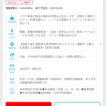
女性のおしごと掲載中
情報更新日：2026/08/04
終了予定日：
2027/01/25
パウチ容器の検品や箱詰め作業をお任せします。清潔な工場内で
のライン作業支援など、シンプルな業務からスタートできるので
仕事内容
安心です。
職種・業種未経験歓迎！＜必須＞高卒以上の方＜歓迎＞チームワ
対象と
ークを大切にできる方、コツコツ作業が好きな方
なる方
【滋賀工場】滋賀県大津市関津4-22-1 ※マイカー通勤可 【雇入
れ直後】上記事業所 【変更の範囲…
勤務地
月給：178,000円※試用期間2ヶ月あり（待遇の変更なし）
給与
320万円～396万円
初年度
年収
8:30～17:30（実働8時間／休憩60分） 時間外労働有無：有※月平
勤務
時間
均残業時間は5時間です。
★年間休日125日★◆完全週休二日制（土、日、祝）◆夏季休暇
休日
休暇
◆年末年始休暇◆有給休暇（入社半年経過時…