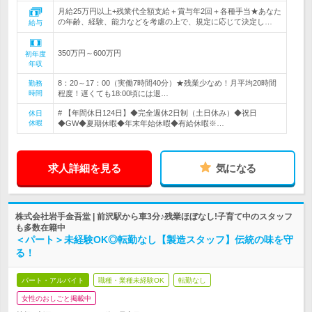
月給25万円以上+残業代全額支給＋賞与年2回＋各種手当★あなた
の年齢、経験、能力などを考慮の上で、規定に応じて決定し…
給与
350万円～600万円
初年度
年収
8：20～17：00（実働7時間40分）★残業少なめ！月平均20時間
勤務
時間
程度！遅くても18:00頃には退…
# 【年間休日124日】◆完全週休2日制（土日休み）◆祝日
休日
休暇
◆GW◆夏期休暇◆年末年始休暇◆有給休暇※…
求人詳細を見る
気になる
株式会社岩手金吾堂 | 前沢駅から車3分♪残業ほぼなし!子育て中のスタッフ
も多数在籍中
＜パート＞未経験OK◎転勤なし【製造スタッフ】伝統の味を守
る！
パート・アルバイト
職種・業種未経験OK
転勤なし
女性のおしごと掲載中