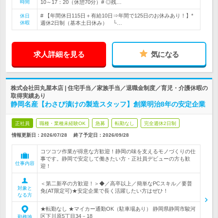
時間
10～17：20（休憩70分）# ◎残…
# 【年間休日115日＋有給10日⇒年間で125日のお休みあり！】*
休日
休暇
週休2日制（基本土日休み） └…
求人詳細を見る
気になる
株式会社田丸屋本店 | 住宅手当／家族手当／退職金制度／育児・介護休暇の
取得実績あり
静岡名産【わさび漬けの製造スタッフ】創業明治8年の安定企業
正社員
職種・業種未経験OK
急募
転勤なし
完全週休2日制
情報更新日：2026/07/28
終了予定日：
2026/09/28
コツコツ作業が得意な方歓迎！静岡の味を支えるモノづくりの仕
事です。静岡で安定して働きたい方・正社員デビューの方も歓
仕事内容
迎！
＜第二新卒の方歓迎！＞◆／高卒以上／簡単なPCスキル／要普
対象と
免(AT限定可)★安定企業で長く活躍したい方はぜひ！
なる方
★転勤なし ★マイカー通勤OK（駐車場あり） 静岡県静岡市駿河
区下川原5丁目34－18
勤務地