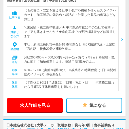
情報更新日：2026/07/28
終了予定日：
2026/09/28
【食の安全・安定を支える仕事】包丁や機械を使ったスライスや
カット、加工製品の袋詰め・箱詰め・計量した製品の出荷などを
仕事内容
お任せ！
＼未経験・第二新卒歓迎／★ 平均勤続年数15年の当社で長期キ
ャリアを築きませんか？★食肉工場での実務経験者などは歓迎し
対象と
ます
なる方
本社：新潟県長岡市平島1-18 ※転勤なし ※JR信越本線・上越線
「宮内駅」徒歩20分／車5分 ※…
勤務地
月給200,000円～300,000円＋諸手当＋賞与（年2回）※経験・能
力に応じて加給優遇します。※試用期間3か月あ…
給与
8:30～17:00（実働7時間30分）※残業月25時間程度（1日1時間程
勤務
時間
度のイメージ）※夜勤なし
【年間休日96日】* 週休2日（日曜・祝日・他） ※業務に慣れ
休日
休暇
たら月1回程度休日出勤をお願いします…
求人詳細を見る
気になる
日本鍛造株式会社 | 大手メーカー取引多数｜賞与年3回｜食事補助あり