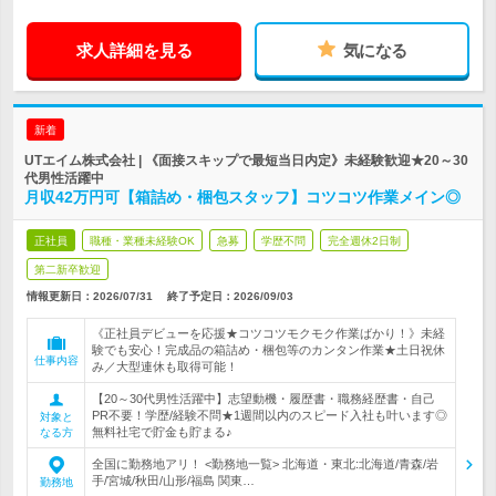
求人詳細を見る
気になる
新着
UTエイム株式会社 | 《面接スキップで最短当日内定》未経験歓迎★20～30
代男性活躍中
月収42万円可【箱詰め・梱包スタッフ】コツコツ作業メイン◎
正社員
職種・業種未経験OK
急募
学歴不問
完全週休2日制
第二新卒歓迎
情報更新日：2026/07/31
終了予定日：
2026/09/03
《正社員デビューを応援★コツコツモクモク作業ばかり！》未経
験でも安心！完成品の箱詰め・梱包等のカンタン作業★土日祝休
仕事内容
み／大型連休も取得可能！
【20～30代男性活躍中】志望動機・履歴書・職務経歴書・自己
PR不要！学歴/経験不問★1週間以内のスピード入社も叶います◎
対象と
無料社宅で貯金も貯まる♪
なる方
全国に勤務地アリ！ <勤務地一覧> 北海道・東北:北海道/青森/岩
手/宮城/秋田/山形/福島 関東…
勤務地