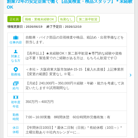
創業72年の安定企業で働く【品質検査・検品スタッフ】＊未経験
OK
正社員
職種・業種未経験OK
転勤なし
第二新卒歓迎
情報更新日：2026/06/19
終了予定日：
2026/12/10
自動車・バイク部品の目視検査や検品、箱詰め・出荷準備などを
担当します。
仕事内容
【高卒以上】★未経験OK！第二新卒歓迎★専門的な経験や資格
対象と
は不要！製造業でのご経験がある方は、もちろん歓迎です◎
なる方
＜本社＞ 大阪府東大阪市加納4-15-15 【雇入れ直後】上記事業所
【変更の範囲】変更なし ※電…
勤務地
【月給】240,000円～350,000円※経験・年齢・能力を考慮して決
定いたします※試用期間なし
給与
350万円～400万円
初年度
年収
勤務
7:00～16:00実働 8時間休憩 60分時間外労働有無：有
時間
【年間休日100日】* 週休二日制（日祝）* 有給休暇（10日～）*
休日
休暇
土曜出勤あり※社内カレンダーに…