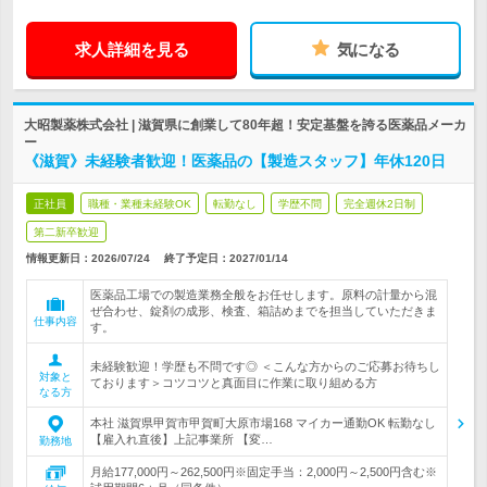
求人詳細を見る
気になる
大昭製薬株式会社 | 滋賀県に創業して80年超！安定基盤を誇る医薬品メーカ
ー
《滋賀》未経験者歓迎！医薬品の【製造スタッフ】年休120日
正社員
職種・業種未経験OK
転勤なし
学歴不問
完全週休2日制
第二新卒歓迎
情報更新日：2026/07/24
終了予定日：
2027/01/14
医薬品工場での製造業務全般をお任せします。原料の計量から混
ぜ合わせ、錠剤の成形、検査、箱詰めまでを担当していただきま
仕事内容
す。
未経験歓迎！学歴も不問です◎ ＜こんな方からのご応募お待ちし
対象と
ております＞コツコツと真面目に作業に取り組める方
なる方
本社 滋賀県甲賀市甲賀町大原市場168 マイカー通勤OK 転勤なし
【雇入れ直後】上記事業所 【変…
勤務地
月給177,000円～262,500円※固定手当：2,000円～2,500円含む※