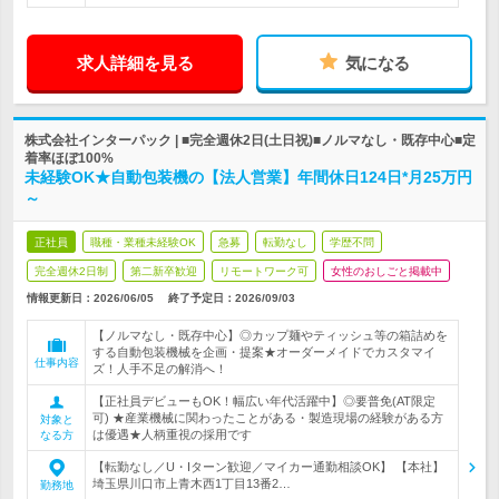
求人詳細を見る
気になる
株式会社インターパック | ■完全週休2日(土日祝)■ノルマなし・既存中心■定
着率ほぼ100%
未経験OK★自動包装機の【法人営業】年間休日124日*月25万円
～
正社員
職種・業種未経験OK
急募
転勤なし
学歴不問
完全週休2日制
第二新卒歓迎
リモートワーク可
女性のおしごと掲載中
情報更新日：2026/06/05
終了予定日：
2026/09/03
【ノルマなし・既存中心】◎カップ麺やティッシュ等の箱詰めを
する自動包装機械を企画・提案★オーダーメイドでカスタマイ
仕事内容
ズ！人手不足の解消へ！
【正社員デビューもOK！幅広い年代活躍中】◎要普免(AT限定
可) ★産業機械に関わったことがある・製造現場の経験がある方
対象と
は優遇★人柄重視の採用です
なる方
【転勤なし／U・Iターン歓迎／マイカー通勤相談OK】 【本社】
埼玉県川口市上青木西1丁目13番2…
勤務地