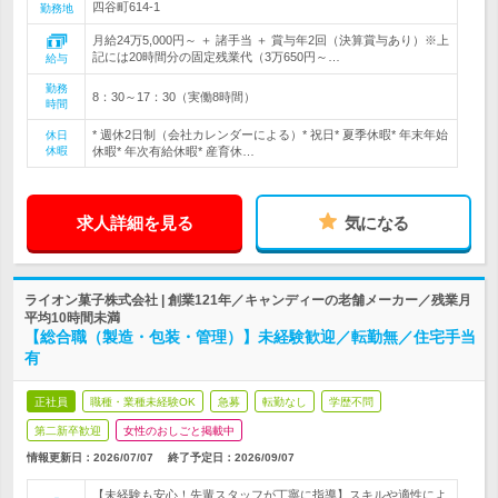
四谷町614-1
勤務地
月給24万5,000円～ ＋ 諸手当 ＋ 賞与年2回（決算賞与あり）※上
記には20時間分の固定残業代（3万650円～…
給与
勤務
8：30～17：30（実働8時間）
時間
* 週休2日制（会社カレンダーによる）* 祝日* 夏季休暇* 年末年始
休日
休暇
休暇* 年次有給休暇* 産育休…
求人詳細を見る
気になる
ライオン菓子株式会社 | 創業121年／キャンディーの老舗メーカー／残業月
平均10時間未満
【総合職（製造・包装・管理）】未経験歓迎／転勤無／住宅手当
有
正社員
職種・業種未経験OK
急募
転勤なし
学歴不問
第二新卒歓迎
女性のおしごと掲載中
情報更新日：2026/07/07
終了予定日：
2026/09/07
【未経験も安心！先輩スタッフが丁寧に指導】スキルや適性によ