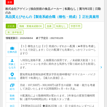
新着
株式会社アゲイン | 独自技術の食品メーカー｜転勤なし｜賞与年2回｜日勤
のみ
高品質えびせんの【製造系総合職（梱包・焼成）】正社員雇用
正社員
職種・業種未経験OK
急募
転勤なし
学歴不問
第二新卒歓迎
情報更新日：2026/08/04
終了予定日：
2027/01/25
【１】梱包または【２】焼成のいずれかへ配属（★希望を考慮し
たうえで決定します）◎どの配属でも先輩がしっかりフォローし
仕事内容
ます◎
＼特別な資格不要、人物重視の採用です。／未経験大歓迎！コミ
ュニケーションを大切に前向きな気持ちで取り組める方を歓迎し
対象と
ます。
なる方
愛知県知多郡南知多町豊浜字田名畑48番地7 ※マイカー・バイク
通勤可 ※転勤なし 【雇入れ直後】上…
勤務地
月給：197,500円～300,000円+諸手当※経験・年齢・能力を考慮
して決定いたします※試用期間3ヶ月～6ヶ月あ…
給与
※配属先により勤務時間が変わります。1年単位の変形労働時間
勤務
時間
制（週平均40時間以内）# 包装スタッフ通…
【年間休日111日】◆週休2日制（土・日 ※会社カレンダーによ
休日