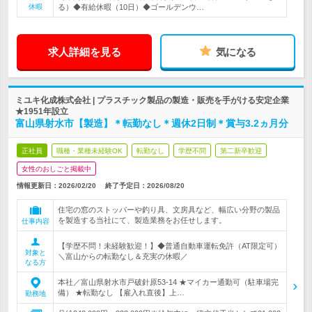
休暇
る）◆有給休暇（10日）◆ゴールデンウ…
求人詳細を見る
気になる
ミユキ化成株式会社 | プラスチック製品の製造・販売を手がける安定企業
★1951年設立
富山県射水市【製造】＊転勤なし＊週休2日制＊賞与3.2ヵ月分
正社員
職種・業種未経験OK
転勤なし
学歴不問
第二新卒歓迎
女性のおしごと掲載中
情報更新日：2026/02/20
終了予定日：
2026/08/20
住宅の窓のストッパーや釣り具、文房具など、幅広い分野の製品
を製造する当社にて、製造業務をお任せします。
仕事内容
【学歴不問！未経験歓迎！】◆普通自動車運転免許（AT限定可）
対象と
＼富山からの転勤なし＆充実の休暇／
なる方
本社／富山県射水市戸破針原53-14 ★マイカー通勤可（駐車場完
備） ★転勤なし 【雇入れ直後】上…
勤務地