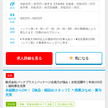
月給20万～30万円＋諸手当【月収例】北海道：月収23万～37万
岩手県：月収25万～35万宮城県：月収25万～35万…
給与
300万円～500万円
初年度
年収
＜シフト例＞8：00～17：00、20：00～翌5：00※勤務地により
勤務
時間
異なります（日勤のみのプロジェ…
# 年休最大198日以上や週休3日の仕事もあり！■完全週休2日制
休日
休暇
（シフト制）※事業所カレンダーに準ず…
求人詳細を見る
気になる
新着
株式会社パックプラス | パッケージ企画力が強み｜女性活躍中｜年休125日
｜福利厚生充実
未経験からOK！【検品・箱詰めスタッフ】＊残業少なめ・賞与
充実
正社員
職種・業種未経験OK
急募
完全週休2日制