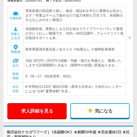
情報更新日：2026/07/31
終了予定日：
2026/10/01
塗装前後の部品取り扱い、検品・箱詰めを中心に業務をお任せし
ます！作業はチームで進めるので協力体制も万全です。未経験の
仕事内容
方もなじみやすい環境◎
未経験歓迎。夜勤なし＆土日お休みでライフワークバランス重視
の方にうれしい職場です。20代～40代活躍中。フォークリフト免
対象と
許取得サポートも有。
なる方
熊本県菊池市森北萩ノ迫９５５ ※転勤なし ※無料駐車場有
勤務地
月給 18万円～26万円※経験・年齢・能力を考慮の上、優遇いた
します※試用期間3ヶ月あり（期間中の待遇に変更ありませ…
給与
勤務
8：00～17：00(休憩有：60分)
時間
# 年間休日115日* 週休2日制（基本土日休み）※会社カレンダー
休日
休暇
による* GW* 夏季休暇* 年末…
求人詳細を見る
気になる
株式会社ナカガワフーズ | 《未経験OK》★創業50年超 ★完全週休2日 ★社