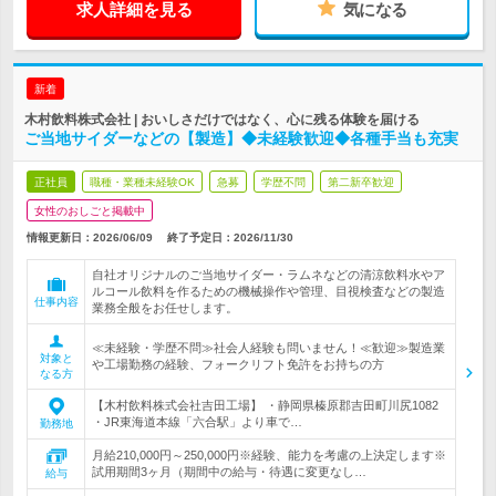
求人詳細を見る
気になる
新着
木村飲料株式会社 | おいしさだけではなく、心に残る体験を届ける
ご当地サイダーなどの【製造】◆未経験歓迎◆各種手当も充実
正社員
職種・業種未経験OK
急募
学歴不問
第二新卒歓迎
女性のおしごと掲載中
情報更新日：2026/06/09
終了予定日：
2026/11/30
自社オリジナルのご当地サイダー・ラムネなどの清涼飲料水やア
ルコール飲料を作るための機械操作や管理、目視検査などの製造
仕事内容
業務全般をお任せします。
≪未経験・学歴不問≫社会人経験も問いません！≪歓迎≫製造業
対象と
や工場勤務の経験、フォークリフト免許をお持ちの方
なる方
【木村飲料株式会社吉田工場】 ・静岡県榛原郡吉田町川尻1082
・JR東海道本線「六合駅」より車で…
勤務地
月給210,000円～250,000円※経験、能力を考慮の上決定します※
試用期間3ヶ月（期間中の給与・待遇に変更なし…
給与