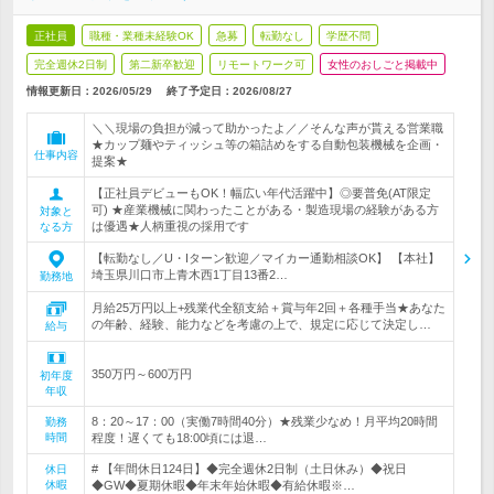
正社員
職種・業種未経験OK
急募
転勤なし
学歴不問
完全週休2日制
第二新卒歓迎
リモートワーク可
女性のおしごと掲載中
情報更新日：2026/05/29
終了予定日：
2026/08/27
＼＼現場の負担が減って助かったよ／／そんな声が貰える営業職
★カップ麺やティッシュ等の箱詰めをする自動包装機械を企画・
仕事内容
提案★
【正社員デビューもOK！幅広い年代活躍中】◎要普免(AT限定
可) ★産業機械に関わったことがある・製造現場の経験がある方
対象と
は優遇★人柄重視の採用です
なる方
【転勤なし／U・Iターン歓迎／マイカー通勤相談OK】 【本社】
埼玉県川口市上青木西1丁目13番2…
勤務地
月給25万円以上+残業代全額支給＋賞与年2回＋各種手当★あなた
の年齢、経験、能力などを考慮の上で、規定に応じて決定し…
給与
350万円～600万円
初年度
年収
8：20～17：00（実働7時間40分）★残業少なめ！月平均20時間
勤務
時間
程度！遅くても18:00頃には退…
# 【年間休日124日】◆完全週休2日制（土日休み）◆祝日
休日
休暇
◆GW◆夏期休暇◆年末年始休暇◆有給休暇※…