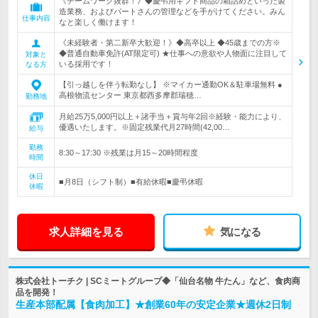
《チームワーク抜群！》◆慶弔用ギフト商品の箱詰めといった製
造業務、およびパートさんの管理などを手がけてください。みん
仕事内容
なと楽しく働けます！
《未経験者・第二新卒大歓迎！》◆高卒以上 ◆45歳までの方※
◆普通自動車免許(AT限定可) ★仕事への意欲や人物面に注目して
対象と
いる採用です！
なる方
【引っ越しを伴う転勤なし】 ※マイカー通勤OK＆駐車場無料 ●
高根物流センター 東京都西多摩郡瑞穂…
勤務地
月給25万5,000円以上＋諸手当＋賞与年2回※経験・能力により、
優遇いたします。※固定残業代月27時間(42,00…
給与
勤務
8:30～17:30 ※残業は月15～20時間程度
時間
休日
■月8日（シフト制）■有給休暇■慶弔休暇
休暇
求人詳細を見る
気になる
株式会社トーチク | SCミートグループ◆「仙台名物 牛たん」など、食肉商
品を開発！
生産本部配属【食肉加工】★創業60年の安定企業★週休2日制