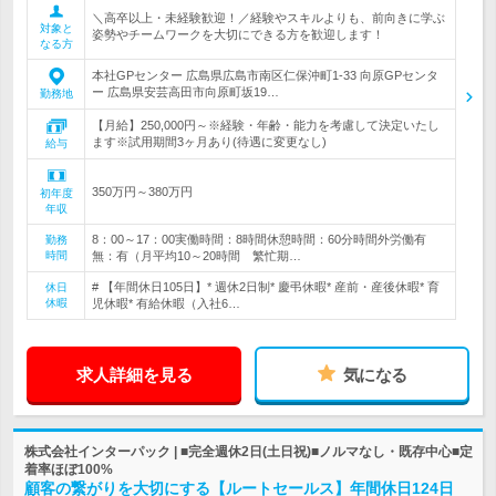
＼高卒以上・未経験歓迎！／経験やスキルよりも、前向きに学ぶ
対象と
姿勢やチームワークを大切にできる方を歓迎します！
なる方
本社GPセンター 広島県広島市南区仁保沖町1-33 向原GPセンタ
ー 広島県安芸高田市向原町坂19…
勤務地
【月給】250,000円～※経験・年齢・能力を考慮して決定いたし
ます※試用期間3ヶ月あり(待遇に変更なし)
給与
350万円～380万円
初年度
年収
8：00～17：00実働時間：8時間休憩時間：60分時間外労働有
勤務
時間
無：有（月平均10～20時間 繁忙期…
# 【年間休日105日】* 週休2日制* 慶弔休暇* 産前・産後休暇* 育
休日
休暇
児休暇* 有給休暇（入社6…
求人詳細を見る
気になる
株式会社インターパック | ■完全週休2日(土日祝)■ノルマなし・既存中心■定
着率ほぼ100%
顧客の繋がりを大切にする【ルートセールス】年間休日124日