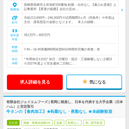
長崎県長崎市土井首町500番地 転勤・出向なし 【雇入れ直後】上
記事業所 【変更の範囲】会社の定め…
勤務地
月給213,000円～246,000円※試用期間3ヵ月（同条件）※年収は
主任・課長想定の金額となります。 本人の経験…
給与
351万円～405万円
初年度
年収
勤務
7:45～16:45実働8時間休憩60分時間外労働の有無：有
時間
* 年間休日115日* 休日：日曜日・祝日・工場稼働しない土曜日
休日
休暇
※2027年度より完全週休二日制に…
求人詳細を見る
気になる
有限会社ジェイエムフーズ | 長岡に根差し、日本を代表する大手企業（日本
ハム）と安定取引
牛タンの【食肉加工】★転勤なし・夜勤なし ★未経験歓迎
正社員
職種・業種未経験OK
急募
転勤なし
第二新卒歓迎