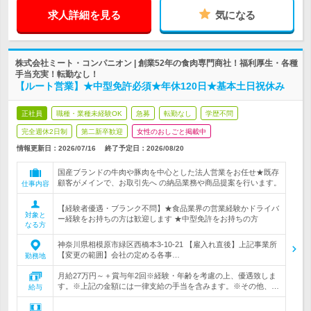
求人詳細を見る
気になる
株式会社ミート・コンパニオン | 創業52年の食肉専門商社！福利厚生・各種
手当充実！転勤なし！
【ルート営業】★中型免許必須★年休120日★基本土日祝休み
正社員
職種・業種未経験OK
急募
転勤なし
学歴不問
完全週休2日制
第二新卒歓迎
女性のおしごと掲載中
情報更新日：2026/07/16
終了予定日：
2026/08/20
国産ブランドの牛肉や豚肉を中心とした法人営業をお任せ★既存
顧客がメインで、お取引先へ の納品業務や商品提案を行います。
仕事内容
【経験者優遇・ブランク不問】★食品業界の営業経験かドライバ
対象と
ー経験をお持ちの方は歓迎します ★中型免許をお持ちの方
なる方
神奈川県相模原市緑区西橋本3-10-21 【雇入れ直後】上記事業所
【変更の範囲】会社の定める各事…
勤務地
月給27万円～＋賞与年2回※経験・年齢を考慮の上、優遇致しま
す。※上記の金額には一律支給の手当を含みます。※その他、…
給与