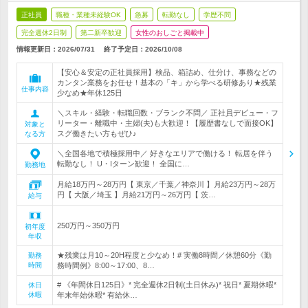
正社員
職種・業種未経験OK
急募
転勤なし
学歴不問
完全週休2日制
第二新卒歓迎
女性のおしごと掲載中
情報更新日：2026/07/31
終了予定日：
2026/10/08
【安心＆安定の正社員採用】検品、箱詰め、仕分け、事務などの
カンタン業務をお任せ！基本の「キ」から学べる研修あり★残業
仕事内容
少なめ★年休125日
＼スキル・経験・転職回数・ブランク不問／ 正社員デビュー・フ
リーター・離職中・主婦(夫)も大歓迎！【履歴書なしで面接OK】
対象と
スグ働きたい方もぜひ♪
なる方
＼全国各地で積極採用中／ 好きなエリアで働ける！ 転居を伴う
転勤なし！ U・Iターン歓迎！ 全国に…
勤務地
月給18万円～28万円【 東京／千葉／神奈川 】月給23万円～28万
円【 大阪／埼玉 】月給21万円～26万円【 茨…
給与
250万円～350万円
初年度
年収
★残業は月10～20H程度と少なめ！# 実働8時間／休憩60分《勤
勤務
時間
務時間例》8:00～17:00、8…
# 《年間休日125日》* 完全週休2日制(土日休み)* 祝日* 夏期休暇*
休日
休暇
年末年始休暇* 有給休…