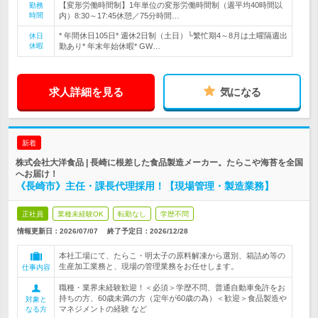
【変形労働時間制】1年単位の変形労働時間制（週平均40時間以
勤務
時間
内）8:30～17:45休憩／75分時間…
* 年間休日105日* 週休2日制（土日）└繁忙期4～8月は土曜隔週出
休日
休暇
勤あり* 年末年始休暇* GW…
求人詳細を見る
気になる
新着
株式会社大洋食品 | 長崎に根差した食品製造メーカー。たらこや海苔を全国
へお届け！
《長崎市》主任・課長代理採用！【現場管理・製造業務】
正社員
業種未経験OK
転勤なし
学歴不問
情報更新日：2026/07/07
終了予定日：
2026/12/28
本社工場にて、たらこ・明太子の原料解凍から選別、箱詰め等の
生産加工業務と、現場の管理業務をお任せします。
仕事内容
職種・業界未経験歓迎！＜必須＞学歴不問、普通自動車免許をお
持ちの方、60歳未満の方（定年が60歳の為）＜歓迎＞食品製造や
対象と
マネジメントの経験 など
なる方