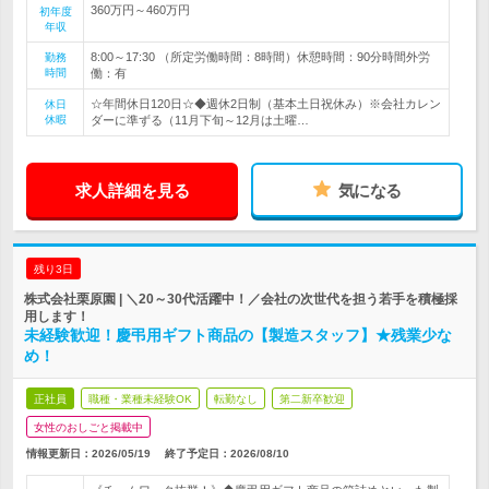
360万円～460万円
初年度
年収
8:00～17:30 （所定労働時間：8時間）休憩時間：90分時間外労
勤務
時間
働：有
☆年間休日120日☆◆週休2日制（基本土日祝休み）※会社カレン
休日
休暇
ダーに準ずる（11月下旬～12月は土曜…
求人詳細を見る
気になる
残り3日
株式会社栗原園 | ＼20～30代活躍中！／会社の次世代を担う若手を積極採
用します！
未経験歓迎！慶弔用ギフト商品の【製造スタッフ】★残業少な
め！
正社員
職種・業種未経験OK
転勤なし
第二新卒歓迎
女性のおしごと掲載中
情報更新日：2026/05/19
終了予定日：
2026/08/10