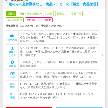
宅・家賃補助あり
日勤のみ＆交替勤務なし！食品メーカーの【製造・商品管理】
正社員
職種・業種未経験OK
急募
転勤なし
学歴不問
第二新卒歓迎
女性のおしごと掲載中
情報更新日：2026/08/05
終了予定日：
2026/08/27
《チーム作業！頼れる先輩がそばにいます》◆食品の包装、箱詰
めなどをお任せ！★半年以上かけてじっくり育成します ★室温一
仕事内容
定＆クリーンな職場
＼＼正社員デビュー歓迎／／ ★「はじめての食品業界・工場勤
務」もOK！ ★面接1回のスムーズ採用 ★有休を自由に取得しや
対象と
すい環境です！
なる方
《 転勤なし｜マイカー通勤OK｜UIターン歓迎 》 熊本県菊池郡菊
陽町原水5594
勤務地
月給22万円～25万円＋諸手当＋賞与年2回※上記はあくまで最低
保証額です。年齢、経験、能力を考慮の上、優遇します。※…
給与
8：00～17：15（休憩75分あり）★夜勤なし・日勤のみ★残業少
勤務
時間
なめ（※繁忙期の大型連休前は月平均…
# ≪休日≫* 完全週休2日制（日＋他日）* 祝日※会社カレンダー
休日
休暇
あり# ≪休暇≫* 年末年始休暇*…