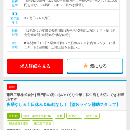
月給242,000円～322,000円※給与内に一律交代手当として21,000
円を含む。※経験・スキルに基づき優遇し…
給与
330万円～450万円
初年度
年収
《1年単位の変形労働時間制 (週平均40時間以内)》シフト制（所
勤務
時間
定労働時間7時間45分/休憩60分）…
# 年間休日111日* 週休2日制（土日休み）※社内カレンダーに基
休日
休暇
づき、月1回前後、土曜出勤をお願い…
求人詳細を見る
気になる
新着
藤茂工業株式会社 | 専門性の高いものづくり企業｜私生活も大切にできる環
境です
夜勤なし＆土日休み＆転勤なし！【塗装ライン補助スタッフ】
正社員
職種・業種未経験OK
急募
転勤なし
学歴不問
完全週休2日制
第二新卒歓迎