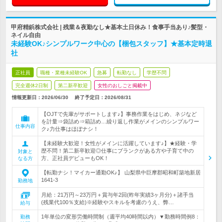
甲府精鋲株式会社 | 残業＆夜勤なし★基本土日休み！食事手当あり♪髪型・
ネイル自由
未経験OK♪シンプルワーク中心の【梱包スタッフ】★基本定時退
社
正社員
職種・業種未経験OK
急募
転勤なし
学歴不問
完全週休2日制
第二新卒歓迎
女性のおしごと掲載中
情報更新日：2026/06/30
終了予定日：
2026/08/31
【OJTで先輩がサポートします♪】事務作業をはじめ、ネジなど
を計量⇒袋詰め⇒箱詰め…繰り返し作業がメインのシンプルワー
仕事内容
ク♪力仕事はほぼナシ！
【未経験大歓迎！女性がメインに活躍しています♪】★経験・学
歴不問！第二新卒歓迎◎仕事にブランクがある方や子育て中の
対象と
方、正社員デビューもOK！
なる方
【転勤ナシ！マイカー通勤OK♪】 山梨県中巨摩郡昭和町築地新居
1641-3
勤務地
月給：21万円～23万円＋賞与年2回(昨年実績3ヶ月分)＋諸手当
(残業代100％支給)※経験やスキルを考慮のうえ、弊…
給与
1年単位の変形労働時間制（週平均40時間以内）▼勤務時間例8：
勤務