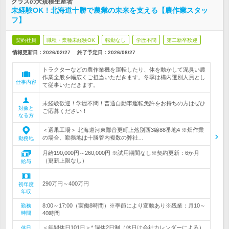
クラスの大規模生産者
未経験OK！北海道十勝で農業の未来を支える【農作業スタッ
フ】
契約社員
職種・業種未経験OK
転勤なし
学歴不問
第二新卒歓迎
情報更新日：2026/02/27
終了予定日：
2026/08/27
トラクターなどの農作業機を運転したり、体を動かして泥臭い農
作業全般を幅広くご担当いただきます。冬季は構内選別人員とし
仕事内容
て従事いただきます。
未経験歓迎！学歴不問！普通自動車運転免許をお持ちの方はぜひ
対象と
ご応募ください！
なる方
＜選果工場＞ 北海道河東郡音更町上然別西3線88番地4 ※畑作業
の場合、勤務地は十勝管内複数の弊社…
勤務地
月給190,000円～260,000円 ※試用期間なし※契約更新：6か月
（更新上限なし）
給与
290万円～400万円
初年度
年収
8:00～17:00（実働8時間）※季節により変動あり※残業：月10～
勤務
時間
40時間
＜年間休日101日＞* 週休2日制（休日は会社カレンダーによる）
休日