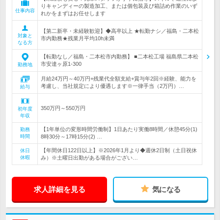
りキャンディーの製造加工、または個包装及び箱詰め作業のいず
仕事内容
れかをまずはお任せします
【第二新卒・未経験歓迎】◆高卒以上 ★転勤ナシ／福島・二本松
対象と
市内勤務★残業月平均10h未満
なる方
【転勤なし／福島・二本松市内勤務】 ■二本松工場 福島県二本松
市安達ヶ原1-300
勤務地
月給24万円～40万円+残業代全額支給+賞与年2回※経験、能力を
考慮し、当社規定により優遇します※一律手当（2万円）…
給与
350万円～550万円
初年度
年収
【1年単位の変形時間労働制】1日あたり実働8時間／休憩45分(1)
勤務
時間
8時30分～17時15分(2) …
【年間休日122日以上】※2026年1月より◆週休2日制（土日祝休
休日
休暇
み）※土曜日出勤がある場合がござい…
求人詳細を見る
気になる