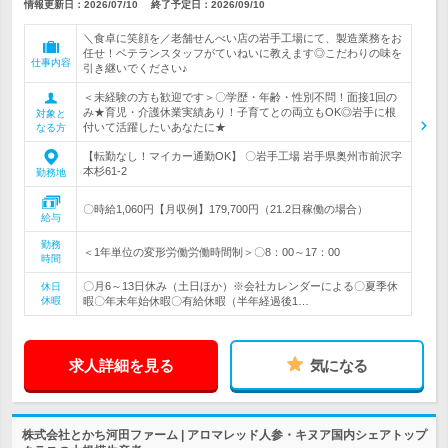
情報更新日：2026/07/10
終了予定日：
2026/09/10
＼食卓に笑顔を／老舗せんべい店の岩手工場にて、製造業務をお
任せ！ベテランスタッフがていねいに教えます◎こだわりの味を
仕事内容
引き継いでください♪
＜未経験の方も歓迎です＞〇学歴・年齢・性別不問！面接1回の
み★育児・介護休業実績あり！子育てとの両立もOK◎岩手に根
対象と
付いて活躍したいあなたに★
なる方
【転勤なし！マイカー通勤OK】 〇岩手工場 岩手県奥州市前沢字
本杉61-2
勤務地
〇時給1,060円【月収例】179,700円（21.2日稼働の場合）
給与
勤務
＜1年単位の変形労働労働時間制＞〇8：00～17：00
時間
〇月6～13日休み（土日ほか）※会社カレンダーによる〇夏季休
休日
休暇
暇〇年末年始休暇〇有給休暇（半年経過後1…
求人詳細を見る
気になる
株式会社とかち河田ファーム | アロマレッド人参・キヌア国内シェアトップ