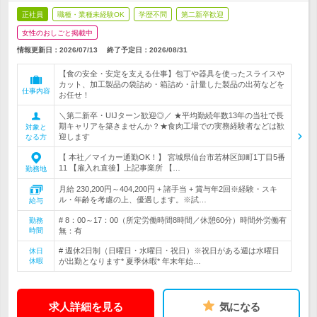
正社員
職種・業種未経験OK
学歴不問
第二新卒歓迎
女性のおしごと掲載中
情報更新日：2026/07/13
終了予定日：
2026/08/31
【食の安全・安定を支える仕事】包丁や器具を使ったスライスや
カット、加工製品の袋詰め・箱詰め・計量した製品の出荷などを
仕事内容
お任せ！
＼第二新卒・UIJターン歓迎◎／ ★平均勤続年数13年の当社で長
期キャリアを築きませんか？★食肉工場での実務経験者などは歓
対象と
迎します
なる方
【 本社／マイカー通勤OK！】 宮城県仙台市若林区卸町1丁目5番
11 【雇入れ直後】上記事業所 【…
勤務地
月給 230,200円～404,200円 + 諸手当 + 賞与年2回※経験・スキ
ル・年齢を考慮の上、優遇します。※試…
給与
# 8：00～17：00（所定労働時間8時間／休憩60分）時間外労働有
勤務
時間
無：有
# 週休2日制（日曜日・水曜日・祝日）※祝日がある週は水曜日
休日
休暇
が出勤となります* 夏季休暇* 年末年始…
求人詳細を見る
気になる