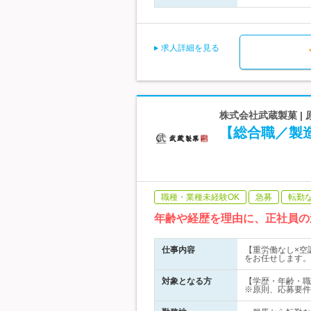
求人詳細を見る
株式会社武蔵製菓 |
【総合職／製
職種・業種未経験OK
急募
転勤
年齢や経歴を理由に、正社員の
仕事内容
【重労働なし×空
をお任せします。
対象となる方
【学歴・年齢・職
※原則、応募要件