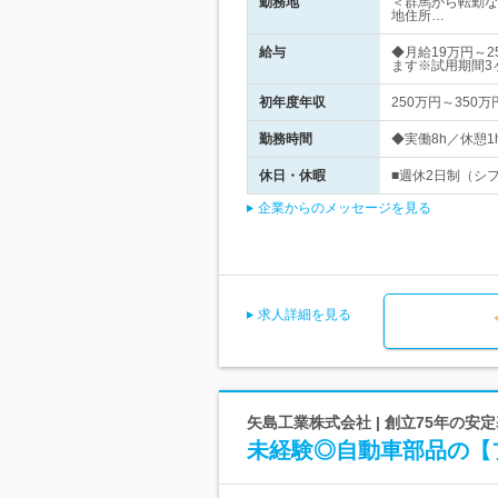
勤務地
＜群馬から転勤な
地住所…
給与
◆月給19万円～
ます※試用期間3
初年度年収
250万円～350万
勤務時間
◆実働8h／休憩1h#
休日・休暇
■週休2日制（シ
企業からのメッセージを見る
求人詳細を見る
矢島工業株式会社 | 創立75年の安定
未経験◎自動車部品の【