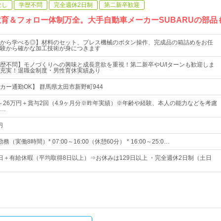
なし
学歴不問
完全週休2日制
第二新卒歓迎
教育＆フォロー体制万全。大手自動車メーカーSUBARUの部品
から学べる◎】材料のセット、プレス機械のボタン操作、完成品の箱詰めをお任
験から確かな加工技術が身につきます
歴不問】モノづくりへの興味と成長意欲を重視！第二新卒やU/Iターンも歓迎しま
充実！退職金制度・男性育休実績あり
カー通勤OK】 群馬県太田市新野町944
0円～26万円＋賞与2回（4.9ヶ月分※昨年実績）※年齢や経験、本人の能力などを考慮
…
円
実働8時間）* 07:00～16:00（休憩60分） * 16:00～25:0…
21日＋有給休暇（平均取得8日以上）⇒お休みは129日以上 ・完全週休2日制（土日