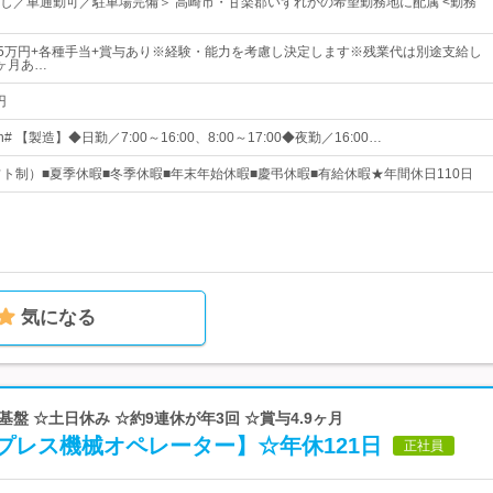
し／車通勤可／駐車場完備＞ 高崎市・甘楽郡いずれかの希望勤務地に配属 <勤務
25万円+各種手当+賞与あり※経験・能力を考慮し決定します※残業代は別途支給し
ヶ月あ…
円
 【製造】◆日勤／7:00～16:00、8:00～17:00◆夜勤／16:00…
フト制）■夏季休暇■冬季休暇■年末年始休暇■慶弔休暇■有給休暇★年間休日110日
気になる
基盤 ☆土日休み ☆約9連休が年3回 ☆賞与4.9ヶ月
プレス機械オペレーター】☆年休121日
正社員