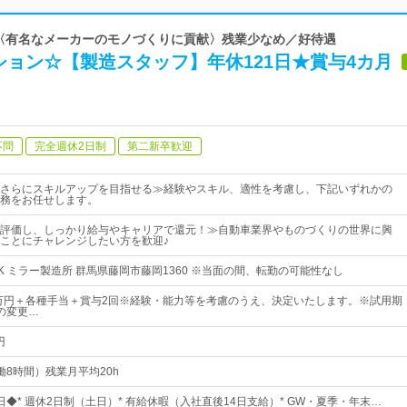
| 〈有名なメーカーのモノづくりに貢献〉残業少なめ／好待遇
ョン☆【製造スタッフ】年休121日★賞与4カ月
不問
完全週休2日制
第二新卒歓迎
さらにスキルアップを目指せる≫経験やスキル、適性を考慮し、下記いずれかの
務をお任せします。
評価し、しっかり給与やキャリアで還元！≫自動車業界やものづくりの世界に興
ことにチャレンジしたい方を歓迎♪
K ミラー製造所 群馬県藤岡市藤岡1360 ※当面の間、転勤の可能性なし
0万円＋各種手当＋賞与2回※経験・能力等を考慮のうえ、決定いたします。※試用期
の変更…
円
（実働8時間）残業月平均20h
1日◆* 週休2日制（土日）* 有給休暇（入社直後14日支給）* GW・夏季・年末…