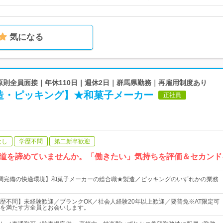
気になる
 原則全員面接｜年休110日｜週休2日｜群馬県勤務｜再雇用制度あり
造・ピッキング】★和菓子メーカー
正社員
なし
学歴不問
第二新卒歓迎
道を諦めていませんか。「働きたい」気持ちを評価＆セカンド
調完備の快適環境】和菓子メーカーの総合職★製造／ピッキングのいずれかの業務
歴不問】未経験歓迎／ブランクOK／社会人経験20年以上歓迎／要普免※AT限定可
を満たす方全員とお会いします。