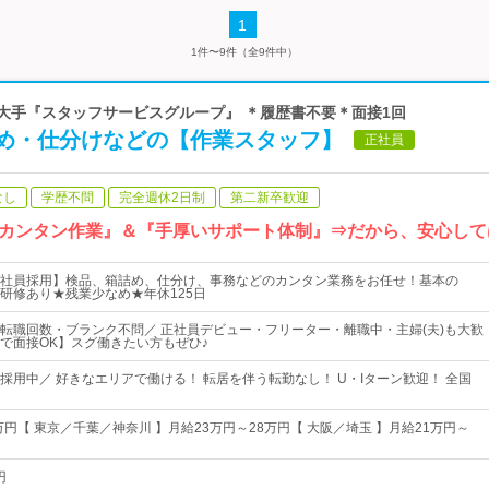
1
1件〜9件（全9件中）
界大手『スタッフサービスグループ』 ＊履歴書不要＊面接1回
め・仕分けなどの【作業スタッフ】
正社員
なし
学歴不問
完全週休2日制
第二新卒歓迎
カンタン作業』＆『手厚いサポート体制』⇒だから、安心して
社員採用】検品、箱詰め、仕分け、事務などのカンタン業務をお任せ！基本の
研修あり★残業少なめ★年休125日
転職回数・ブランク不問／ 正社員デビュー・フリーター・離職中・主婦(夫)も大歓
で面接OK】スグ働きたい方もぜひ♪
採用中／ 好きなエリアで働ける！ 転居を伴う転勤なし！ U・Iターン歓迎！ 全国
万円【 東京／千葉／神奈川 】月給23万円～28万円【 大阪／埼玉 】月給21万円～
円