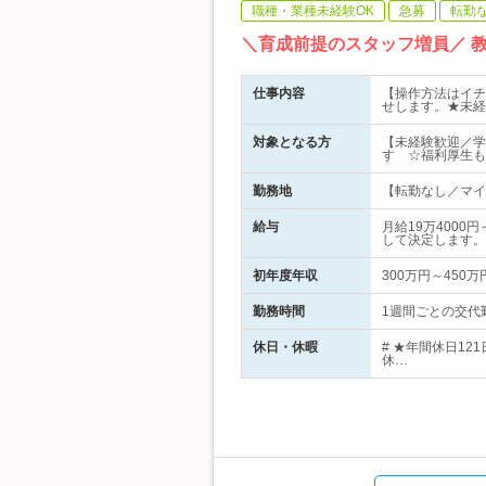
職種・業種未経験OK
急募
転勤
＼育成前提のスタッフ増員／ 
仕事内容
【操作方法はイチ
せします。★未経
対象となる方
【未経験歓迎／学
す ☆福利厚生も
勤務地
【転勤なし／マイ
給与
月給19万400
して決定します。
初年度年収
300万円～450万
勤務時間
1週間ごとの交代勤務（
休日・休暇
# ★年間休日1
休…