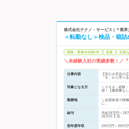
株式会社テクノ・サービス | ＊業
＜転勤なし＞検品・箱詰
職種・業種未経験OK
急募
転勤
＼未経験入社の実績多数！／『
仕事内容
【安心＆安定の正
「キ」から学べる
対象となる方
＼スキル・経験・
迎！【履歴書なし
勤務地
＼全国各地で積極
に…
給与
月給18万円～28
26万円【 茨…
初年度年収
250万円～350万