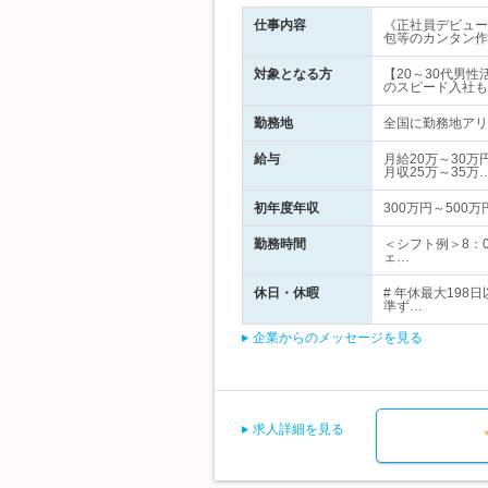
仕事内容
《正社員デビュー
包等のカンタン作
対象となる方
【20～30代男
のスピード入社も
勤務地
全国に勤務地アリ！
給与
月給20万～30
月収25万～35万
初年度年収
300万円～500万
勤務時間
＜シフト例＞8：0
ェ…
休日・休暇
# 年休最大19
準ず…
企業からのメッセージを見る
求人詳細を見る