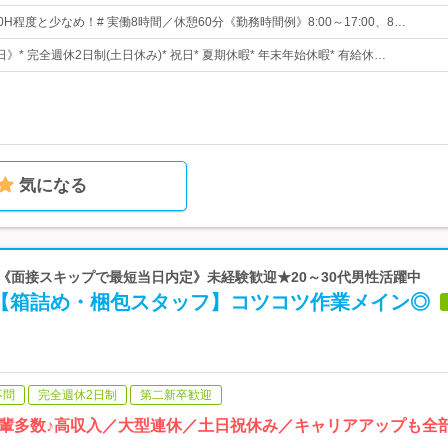
0H程度と少なめ！# 実働8時間／休憩60分《勤務時間例》8:00～17:00、8…
日》* 完全週休2日制(土日休み)* 祝日* 夏期休暇* 年末年始休暇* 有給休…
気になる
| 《面接スキップで最短当日内定》未経験歓迎★20～30代男性活躍中
可【箱詰め・梱包スタッフ】コツコツ作業メイン◎
不問
完全週休2日制
第二新卒歓迎
輩多数♪高収入／大型連休／土日祝休み／キャリアアップも全