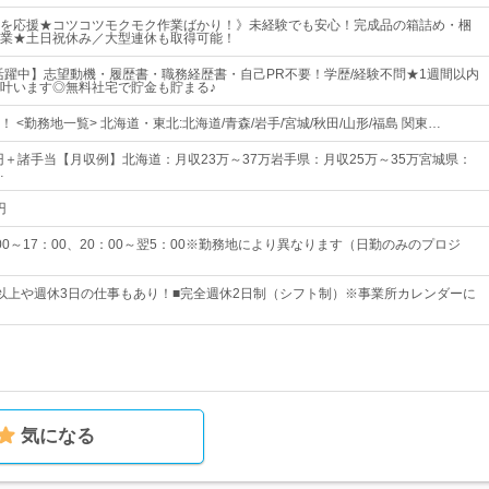
を応援★コツコツモクモク作業ばかり！》未経験でも安心！完成品の箱詰め・梱
業★土日祝休み／大型連休も取得可能！
性活躍中】志望動機・履歴書・職務経歴書・自己PR不要！学歴/経験不問★1週間以内
叶います◎無料社宅で貯金も貯まる♪
 <勤務地一覧> 北海道・東北:北海道/青森/岩手/宮城/秋田/山形/福島 関東…
万円＋諸手当【月収例】北海道：月収23万～37万岩手県：月収25万～35万宮城県：
…
円
0～17：00、20：00～翌5：00※勤務地により異なります（日勤のみのプロジ
8日以上や週休3日の仕事もあり！■完全週休2日制（シフト制）※事業所カレンダーに
気になる