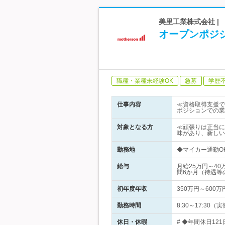
美里工業株式会社 
オープンポジシ
職種・業種未経験OK
急募
学歴
仕事内容
≪資格取得支援で
ポジションでの業
対象となる方
≪頑張りは正当に
味があり、新しい
勤務地
◆マイカー通勤O
給与
月給25万円～4
間6か月（待遇等
初年度年収
350万円～600万
勤務時間
8:30～17:30
休日・休暇
# ◆年間休日12