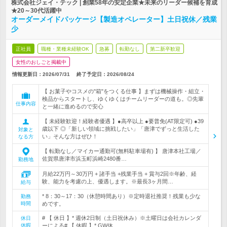
株式会社ジェイ・テック | 創業58年の安定企業★未来のリーダー候補を育成
★20～30代活躍中
オーダーメイドパッケージ【製造オペレーター】土日祝休／残業
少
正社員
職種・業種未経験OK
急募
転勤なし
第二新卒歓迎
女性のおしごと掲載中
情報更新日：2026/07/31
終了予定日：
2026/08/24
【 お菓子やコスメの"箱"をつくる仕事 】まずは機械操作・組立・
検品からスタートし、ゆくゆくはチームリーダーの道も。◎先輩
仕事内容
と一緒に進めるので安心
【 未経験歓迎！経験者優遇 】●高卒以上 ●要普免(AT限定可) ●39
歳以下 ◎「新しい領域に挑戦したい」「唐津でずっと生活した
対象と
い」そんな方はぜひ！
なる方
【 転勤なし／マイカー通勤可(無料駐車場有) 】 唐津本社工場／
佐賀県唐津市浜玉町浜崎2480番…
勤務地
月給22万円～30万円 + 諸手当 +残業手当 + 賞与2回※年齢、経
験、能力を考慮の上、優遇します。※最長3ヶ月間…
給与
* 8：30～17：30（休憩時間あり）※定時退社推奨！残業も少な
勤務
時間
めです。
# 【 休日 】* 週休2日制（土日祝休み）※土曜日は会社カレンダ
休日
休暇
ーによる# 【 休暇 】* GW休…