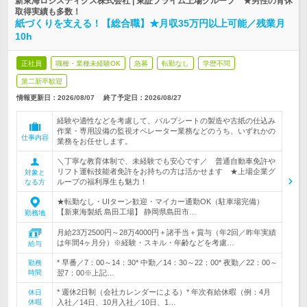
新東海ロジスティクス株式会社 | 東証プライム上場グループ ★男性の育休
取得実績も多数！
紙づくりを支える！【総合職】★月収35万円以上可能／残業月
10h
正社員
職種・業種未経験OK
急募
転勤なし
学歴不問
第二新卒歓迎
情報更新日：2026/08/07
終了予定日：
2026/08/27
経験や適性などを考慮して、パルプシートの製造や古紙の仕込み
作業・専用設備の監視オペレーター業務などのうち、いずれかの
仕事内容
業務をお任せします。
＼丁寧な教育体制で、未経験でも安心です／ 普通自動車免許や
リフト運転技能者免許をお持ちの方は活かせます ★上場企業グ
対象と
ループの福利厚生も魅力！
なる方
★転勤なし・UIターン歓迎・マイカー通勤OK（駐車場完備）
【新東海製紙 島田工場】 静岡県島田市…
勤務地
月給23万2500円～28万4000円＋諸手当＋賞与（年2回／昨年実績
は年間4ヶ月分）※経験・スキル・年齢などを考慮…
給与
* 早番／7：00～14：30* 中勤／14：30～22：00* 夜勤／22：00～
勤務
時間
翌7：00※上記…
* 週休2日制（会社カレンダーによる）* 年次有給休暇（例：4月
休日
休暇
入社／14日、10月入社／10日、1…