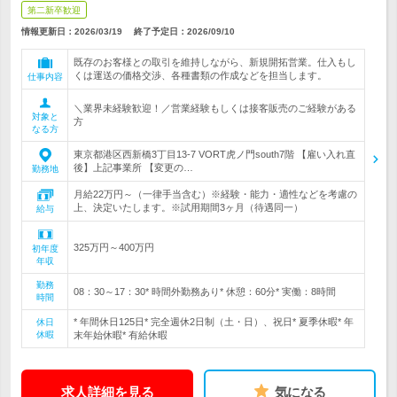
第二新卒歓迎
情報更新日：2026/03/19
終了予定日：
2026/09/10
既存のお客様との取引を維持しながら、新規開拓営業。仕入もし
くは運送の価格交渉、各種書類の作成などを担当します。
仕事内容
＼業界未経験歓迎！／営業経験もしくは接客販売のご経験がある
対象と
方
なる方
東京都港区西新橋3丁目13-7 VORT虎ノ門south7階 【雇い入れ直
後】上記事業所 【変更の…
勤務地
月給22万円～（一律手当含む）※経験・能力・適性などを考慮の
上、決定いたします。※試用期間3ヶ月（待遇同一）
給与
325万円～400万円
初年度
年収
勤務
08：30～17：30* 時間外勤務あり* 休憩：60分* 実働：8時間
時間
* 年間休日125日* 完全週休2日制（土・日）、祝日* 夏季休暇* 年
休日
休暇
末年始休暇* 有給休暇
求人詳細を見る
気になる