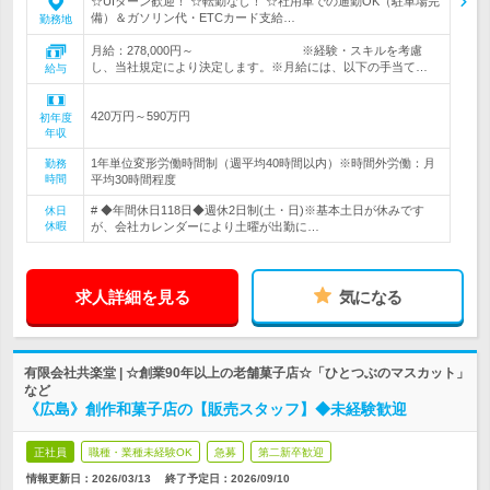
☆UIターン歓迎！ ☆転勤なし！ ☆社用車での通勤OK（駐車場完
備）＆ガソリン代・ETCカード支給…
勤務地
月給：278,000円～ ※経験・スキルを考慮
し、当社規定により決定します。※月給には、以下の手当て…
給与
420万円～590万円
初年度
年収
1年単位変形労働時間制（週平均40時間以内）※時間外労働：月
勤務
時間
平均30時間程度
# ◆年間休日118日◆週休2日制(土・日)※基本土日が休みです
休日
休暇
が、会社カレンダーにより土曜が出勤に…
求人詳細を見る
気になる
有限会社共楽堂 | ☆創業90年以上の老舗菓子店☆「ひとつぶのマスカット」
など
《広島》創作和菓子店の【販売スタッフ】◆未経験歓迎
正社員
職種・業種未経験OK
急募
第二新卒歓迎
情報更新日：2026/03/13
終了予定日：
2026/09/10