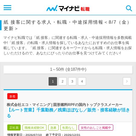
紙 接客に関する求人・転職・中途採用情報＜8/7（金）
更新＞
マイナビ転職では「紙 接客」に関連する転職・求人・中途採用情報を多数掲載
中!「紙 接客」の転職・求人情報を探しているあなたにおすすめのお仕事を掲
載しています。「紙 接客」に関連するキーワードからも転職・求人情報をお探
しいただけるので、あなたにぴったりのお仕事を見つけてみてください!
1～50件 (全187件中)
1
2
3
4
新着
株式会社エコ・マイニング | 固形燃料RPFの国内トップクラスメーカー
【ルート営業】千葉勤務／残業ほぼなし／販売・接客経験が活き
る
正社員
職種未経験OK
急募
転勤なし
女性のおしごと掲載中
情報更新日：2026/07/10
終了予定日：
2026/12/31