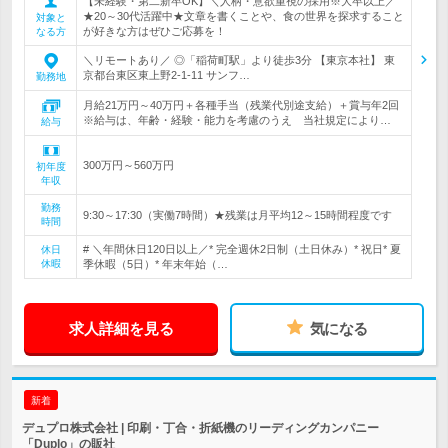
【未経験・第二新卒OK】＼人柄・意欲重視の採用※大卒以上／
★20～30代活躍中★文章を書くことや、食の世界を探求すること
対象と
が好きな方はぜひご応募を！
なる方
＼リモートあり／ ◎「稲荷町駅」より徒歩3分 【東京本社】 東
京都台東区東上野2-1-11 サンフ…
勤務地
月給21万円～40万円＋各種手当（残業代別途支給）＋賞与年2回
※給与は、年齢・経験・能力を考慮のうえ 当社規定により…
給与
300万円～560万円
初年度
年収
勤務
9:30～17:30（実働7時間）★残業は月平均12～15時間程度です
時間
# ＼年間休日120日以上／* 完全週休2日制（土日休み）* 祝日* 夏
休日
休暇
季休暇（5日）* 年末年始（…
求人詳細を見る
気になる
新着
デュプロ株式会社 | 印刷・丁合・折紙機のリーディングカンパニー
「Duplo」の販社