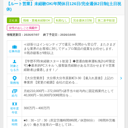
【ルート営業】未経験OK/年間休日126日/完全週休2日制(土日祝
休)
正社員
職種・業種未経験OK
転勤なし
完全週休2日制
第二新卒歓迎
女性のおしごと掲載中
情報更新日：2026/07/07
終了予定日：
2026/10/05
≪頑張りはインセンティブで還元 ≫民間から官公庁、またさまざ
まな業界のお客様に対してデュプロ製品の提案をお任せします。
仕事内容
※既存顧客が9割以上
【学歴不問/未経験スタート歓迎 】◆普通自動車運転免許(AT限定
可)◆基本的PCスキル ＼接客販売経験がある方活かせます※営業
対象と
経験者は優遇します！／
なる方
【大分営業所】 大分県大分市原新町3-30 【雇入れ直後】上記の
事業所 【変更の範囲】会社の定める…
勤務地
月給210,000円～272,000円+諸手当※給与内に固定残業代として
40,000円～50,000円/30時間分を…
給与
300万円～400万円
初年度
年収
■8：30～17：30（所定労働時間8時間／休憩60分）《時間外労働
勤務
時間
あり》働き方改革の一環として19…