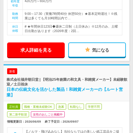
420万円～650万円
初年度
年収
9:00～17:30（実働7時間40分 休憩50分）★基本定時退社！※残
勤務
時間
業は多くても月10時間以内で…
# ★年間休日123日◆週休二日制（土日休み）※12月のみ、土曜
休日
休暇
日出勤があります（2026年度：2回…
求人詳細を見る
気になる
新着
株式会社福井朝日堂 | 【明治25年創業の和文具・和雑貨メーカー】未経験歓
迎／土日祝休
日本の伝統文化を活かした製品！和雑貨メーカーの【ルート営
業】
正社員
職種・業種未経験OK
急募
転勤なし
学歴不問
第二新卒歓迎
女性のおしごと掲載中
情報更新日：2026/06/09
終了予定日：
2026/09/07
【ノルマ・飛び込みなし】当社ならではの美しい紙工芸品をご提