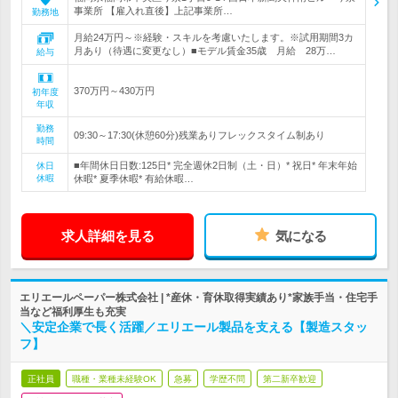
事業所 【雇入れ直後】上記事業所…
勤務地
月給24万円～※経験・スキルを考慮いたします。※試用期間3カ
月あり（待遇に変更なし）■モデル賃金35歳 月給 28万…
給与
370万円～430万円
初年度
年収
勤務
09:30～17:30(休憩60分)残業ありフレックスタイム制あり
時間
■年間休日日数:125日* 完全週休2日制（土・日）* 祝日* 年末年始
休日
休暇
休暇* 夏季休暇* 有給休暇…
求人詳細を見る
気になる
エリエールペーパー株式会社 | *産休・育休取得実績あり*家族手当・住宅手
当など福利厚生も充実
＼安定企業で長く活躍／エリエール製品を支える【製造スタッ
フ】
正社員
職種・業種未経験OK
急募
学歴不問
第二新卒歓迎