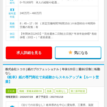
0~70,000円 本人の経験や処遇…
給与
240万円～460万円
初年度
年収
8：45～17：00 ( 所定労働時間7時間15分 )※休憩60分※時間外
勤務
時間
労働の有無：有
【年間休日124日】* 完全週休二日制(土日祝)* 年末年始休暇* 有給
休日
休暇
休暇（10日～）* 産前産後…
求人詳細を見る
気になる
株式会社トコロ | 紙のプロフェッショナル｜年休120日｜週休2日制｜転勤
なし
《岐阜》紙の専門商社で未経験からスキルアップ★【ルート営
業】
正社員
職種・業種未経験OK
急募
転勤なし
第二新卒歓迎
情報更新日：2026/07/28
終了予定日：
2027/01/18
《泊りでの出張なし》岐阜県内を中心に愛知県、三重県、滋賀