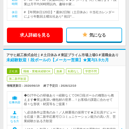
時間
業は月平均30時間以内。趣味や家…
# 【年間休日120日】* 週休2日制（土日休み）※当社カレンダー
休日
休暇
により年数回土曜出社あり* 祝日*…
求人詳細を見る
気になる
アサヒ紙工株式会社 | ＃土日休み＃東証プライム市場上場G＃退職金あり
未経験歓迎！段ボールの【メーカー営業】★賞与3.9カ月
正社員
職種・業種未経験OK
急募
転勤なし
学歴不問
第二新卒歓迎
情報更新日：2026/06/19
終了予定日：
2026/12/10
◆OJT中心の研修あり⇒経験なくてOK◎段ボールの種類から教
えます◆実は奥深い梱包材の世界…！お客様の課題に合わせて
仕事内容
様々な形状・材質等をご提案！
＼必須条件は普免のみ！／人柄重視の採用です★正社員デビュー
を応援！第二新卒応募可◎コミュニケーション能力の高い方、営
対象と
業経験がある方歓迎
なる方