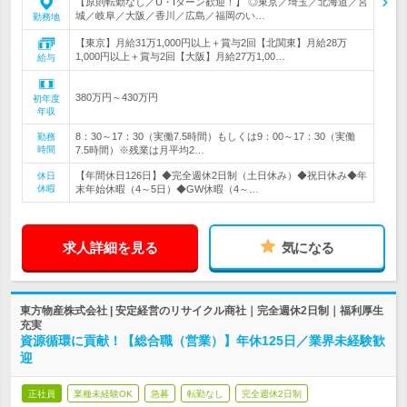
【原則転勤なし／U・Iターン歓迎！】 ◎東京／埼玉／北海道／宮
城／岐阜／大阪／香川／広島／福岡のい…
勤務地
【東京】月給31万1,000円以上＋賞与2回【北関東】月給28万
1,000円以上＋賞与2回【大阪】月給27万1,00…
給与
380万円～430万円
初年度
年収
8：30～17：30（実働7.5時間）もしくは9：00～17：30（実働
勤務
時間
7.5時間）※残業は月平均2…
【年間休日126日】◆完全週休2日制（土日休み）◆祝日休み◆年
休日
休暇
末年始休暇（4～5日）◆GW休暇（4～…
求人詳細を見る
気になる
東方物産株式会社 | 安定経営のリサイクル商社｜完全週休2日制｜福利厚生
充実
資源循環に貢献！【総合職（営業）】年休125日／業界未経験歓
迎
正社員
業種未経験OK
急募
転勤なし
完全週休2日制