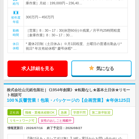
庫作業］月給：199,000円～236,40…
給与
300万円～450万円
初年度
年収
［営業］8：30～17：30(休憩60分)※残業／月平均25時間程度
勤務
時間
［倉庫作業］8：30～17：30…
* 週休2日制（土日休み）※月1回程度、土曜日の普通出勤あり*
休日
休暇
祝日* 年次有給休暇* 慶弔休暇* …
求人詳細を見る
気になる
株式会社山元紙包装社 | 《1954年創業》★転勤なし★基本土日休★リモー
ト相談可
100％反響営業！包装・パッケージの【企画営業】★年休125日
正社員
職種・業種未経験OK
急募
学歴不問
第二新卒歓迎
リモートワーク可
女性のおしごと掲載中
情報更新日：2026/07/16
終了予定日：
2026/08/27
【飛び込み・テレアポは無し】HP・電話からお問い合わせいた