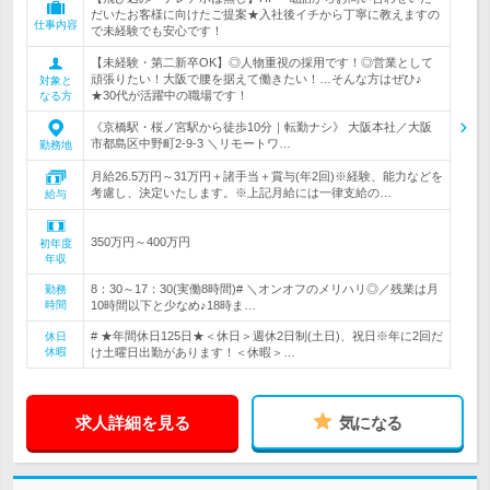
だいたお客様に向けたご提案★入社後イチから丁寧に教えますの
仕事内容
で未経験でも安心です！
【未経験・第二新卒OK】◎人物重視の採用です！◎営業として
頑張りたい！大阪で腰を据えて働きたい！…そんな方はぜひ♪
対象と
★30代が活躍中の職場です！
なる方
《京橋駅・桜ノ宮駅から徒歩10分｜転勤ナシ》 大阪本社／大阪
市都島区中野町2-9-3 ＼リモートワ…
勤務地
月給26.5万円～31万円＋諸手当＋賞与(年2回)※経験、能力などを
考慮し、決定いたします。※上記月給には一律支給の…
給与
350万円～400万円
初年度
年収
8：30～17：30(実働8時間)# ＼オンオフのメリハリ◎／残業は月
勤務
時間
10時間以下と少なめ♪18時ま…
# ★年間休日125日★＜休日＞週休2日制(土日)、祝日※年に2回だ
休日
休暇
け土曜日出勤があります！＜休暇＞…
求人詳細を見る
気になる