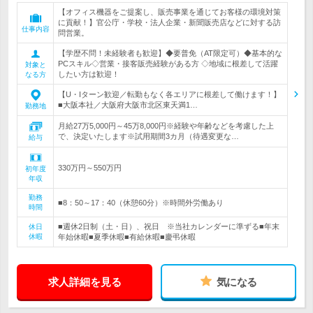
【オフィス機器をご提案し、販売事業を通じてお客様の環境対策
に貢献！】官公庁・学校・法人企業・新聞販売店などに対する訪
仕事内容
問営業。
【学歴不問！未経験者も歓迎】◆要普免（AT限定可）◆基本的な
PCスキル◇営業・接客販売経験がある方 ◇地域に根差して活躍
対象と
したい方は歓迎！
なる方
【U・Iターン歓迎／転勤もなく各エリアに根差して働けます！】
■大阪本社／大阪府大阪市北区東天満1…
勤務地
月給27万5,000円～45万8,000円※経験や年齢などを考慮した上
で、決定いたします※試用期間3カ月（待遇変更な…
給与
330万円～550万円
初年度
年収
勤務
■8：50～17：40（休憩60分）※時間外労働あり
時間
■週休2日制（土・日）、祝日 ※当社カレンダーに準ずる■年末
休日
休暇
年始休暇■夏季休暇■有給休暇■慶弔休暇
求人詳細を見る
気になる