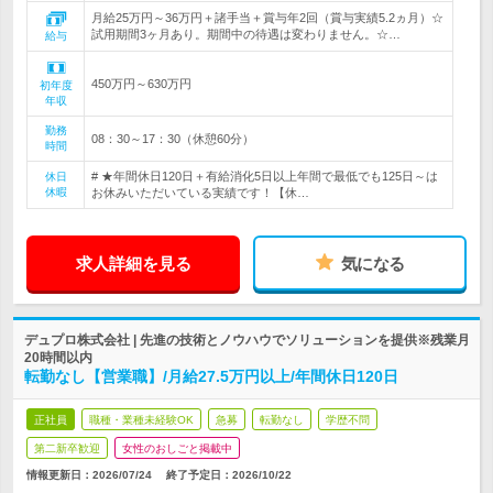
月給25万円～36万円＋諸手当＋賞与年2回（賞与実績5.2ヵ月）☆
試用期間3ヶ月あり。期間中の待遇は変わりません。☆…
給与
450万円～630万円
初年度
年収
勤務
08：30～17：30（休憩60分）
時間
# ★年間休日120日＋有給消化5日以上年間で最低でも125日～は
休日
休暇
お休みいただいている実績です！【休…
求人詳細を見る
気になる
デュプロ株式会社 | 先進の技術とノウハウでソリューションを提供※残業月
20時間以内
転勤なし【営業職】/月給27.5万円以上/年間休日120日
正社員
職種・業種未経験OK
急募
転勤なし
学歴不問
第二新卒歓迎
女性のおしごと掲載中
情報更新日：2026/07/24
終了予定日：
2026/10/22