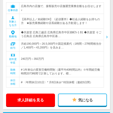
広島市内の店舗で、接客販売や店舗運営業務全般をお任せします
♪
仕事内容
【高卒以上／未経験OK】《必須要件》◆社会人経験をお持ちの
対象と
方 ★販売業務経験や店長経験がある方歓迎します！
なる方
◆共楽堂 広島三越店 広島県広島市中区胡町5-1 B1 ◆共楽堂 そご
う広島店 広島県広島市中区基…
勤務地
月給190,000円～26.5,000円※固定残業代（1時間～27時間相当分
／1,400円～43,200円）を含みま…
給与
240万円～350万円
初年度
年収
# 1年単位の変形労働時間制（週平均40時間以内）※年間総労働
勤務
時間
時間2073時間で計算しております。標…
休日
# 〈年間休日101日〉* 月8日休み* 特別休暇（連続5日間）
休暇
求人詳細を見る
気になる