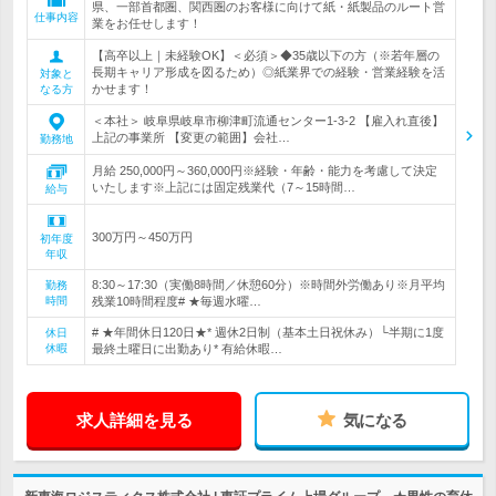
県、一部首都圏、関西圏のお客様に向けて紙・紙製品のルート営
仕事内容
業をお任せします！
【高卒以上｜未経験OK】＜必須＞◆35歳以下の方（※若年層の
長期キャリア形成を図るため）◎紙業界での経験・営業経験を活
対象と
かせます！
なる方
＜本社＞ 岐阜県岐阜市柳津町流通センター1-3-2 【雇入れ直後】
上記の事業所 【変更の範囲】会社…
勤務地
月給 250,000円～360,000円※経験・年齢・能力を考慮して決定
いたします※上記には固定残業代（7～15時間…
給与
300万円～450万円
初年度
年収
8:30～17:30（実働8時間／休憩60分）※時間外労働あり※月平均
勤務
時間
残業10時間程度# ★毎週水曜…
# ★年間休日120日★* 週休2日制（基本土日祝休み）└半期に1度
休日
休暇
最終土曜日に出勤あり* 有給休暇…
求人詳細を見る
気になる