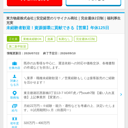
東方物産株式会社 | 安定経営のリサイクル商社｜完全週休2日制｜福利厚生
充実
未経験者歓迎！資源循環に貢献できる【営業】年休125日
正社員
業種未経験OK
急募
転勤なし
完全週休2日制
第二新卒歓迎
情報更新日：2026/07/22
終了予定日：
2026/09/10
既存のお客様を中心に、運送依頼への対応や価格交渉、各種書類
の作成などを担当します。
仕事内容
＼業界・職種未経験歓迎！／営業経験もしくは接客販売のご経験
対象と
を活かせます！
なる方
東京都港区西新橋3丁目13-7 VORT虎ノ門south7階 【雇い入れ直
後】上記事業所 【変更の…
勤務地
月給22万円～※経験・能力・適性などを考慮の上、決定いたしま
す。※試用期間3ヶ月（待遇同一）
給与
320万円～400万円
初年度
年収