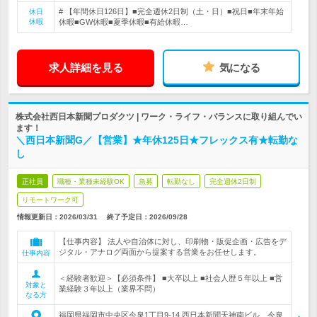
# 【年間休日126日】■完全週休2日制（土・日）■祝日■年末年始
休日
休暇
休暇■GW休暇■夏季休暇■有給休暇…
求人詳細を見る
気になる
株式会社西日本新聞プロダクツ | ワーク・ライフ・バランスに取り組んでい
ます！
＼西日本新聞G／【営業】★年休125日★フレックス有★転勤な
し
正社員
職種・業種未経験OK
急募
転勤なし
完全週休2日制
リモートワーク可
情報更新日：2026/03/31
終了予定日：
2026/09/28
【仕事内容】 法人や自治体に対し、印刷物・販促企画・広告をデ
ジタル・アナログ両面から提案する営業をお任せします。
仕事内容
＜経験者歓迎＞【必須条件】 ■大卒以上 ■社会人歴５年以上 ■営
対象と
業経験３年以上（業界不問）
なる方
福岡県福岡市中央区今泉1丁目9-14 西日本新聞天神南ビル 今泉