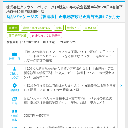
株式会社クラウン・パッケージ | #設立63年の安定基盤 #年休120日 #有給平
均取得10日 #福利厚生◎
商品パッケージの【製造職】★未経験歓迎★賞与実績5.7ヶ月分
正社員
職種・業種未経験OK
急募
転勤なし
学歴不問
第二新卒歓迎
女性のおしごと掲載中
情報更新日：2026/07/31
終了予定日：
2026/10/29
【難しい作業なし！マニュアル＆丁寧なOJTで育成】大手ファス
トフードやコンビニスイーツなど様々なパッケージを製造★チー
仕事内容
ムワーク抜群の職場♪
【100％人柄重視☆だから必須の応募条件なし】【未経験・第二
新卒歓迎☆学歴不問・社会人デビュー歓迎】**＊20～30代男女メ
対象と
ンバー活躍中＊**
なる方
＜転居を伴う転勤は当面はありません！＞ ★勤務地は希望を考慮
して配属します ★マイカー通勤OK＆駐…
勤務地
月給19万円～27万円＋各種手当＋賞与年2回（5.1ヶ月の支給実
績）※上記は最低保証額です。 年齢、経験、能力などを…
給与
350万円～450万円
初年度
年収
8：30～18：00（実働8時間）# ★メリハリをつけて働けます！残
勤務