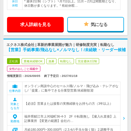
* 週休2日制（シフト）└月7日以上。11月～2月は閑散期となり、
休日
休暇
休日数が多くなります。* 有給休暇…
求人詳細を見る
気になる
エクネス株式会社 | 革新的事業展開が魅力｜研修制度充実｜転勤なし
【営業】手紙事業/飛込なし×ノルマなし！/未経験・リーダー候補
正社員
業種未経験OK
急募
転勤なし
完全週休2日制
女性のおしごと掲載中
情報更新日：2026/08/05
終了予定日：
2027/01/18
オンライン商談中心のセールス職/ノルマ・飛び込み・テレアポな
し/「提案」に集中できる分業型営業/未経験歓迎
仕事内容
【必須】営業または接客の実務経験をお持ちの方（3年以上）
対象と
なる方
福井県鯖江市上河端町36-4-3 2F ※転勤無し 【雇入れ直後】上
記事業所 【変更の範囲】会社の…
勤務地
月給180,000円~300,000円（2.3.4の手当を除く額）2.調整手当