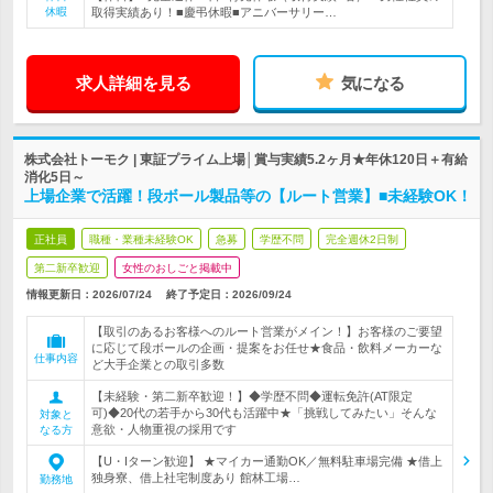
休暇
取得実績あり！■慶弔休暇■アニバーサリー…
求人詳細を見る
気になる
株式会社トーモク | 東証プライム上場│賞与実績5.2ヶ月★年休120日＋有給
消化5日～
上場企業で活躍！段ボール製品等の【ルート営業】■未経験OK！
正社員
職種・業種未経験OK
急募
学歴不問
完全週休2日制
第二新卒歓迎
女性のおしごと掲載中
情報更新日：2026/07/24
終了予定日：
2026/09/24
【取引のあるお客様へのルート営業がメイン！】お客様のご要望
に応じて段ボールの企画・提案をお任せ★食品・飲料メーカーな
仕事内容
ど大手企業との取引多数
【未経験・第二新卒歓迎！】◆学歴不問◆運転免許(AT限定
可)◆20代の若手から30代も活躍中★「挑戦してみたい」そんな
対象と
意欲・人物重視の採用です
なる方
【U・Iターン歓迎】 ★マイカー通勤OK／無料駐車場完備 ★借上
独身寮、借上社宅制度あり 館林工場…
勤務地