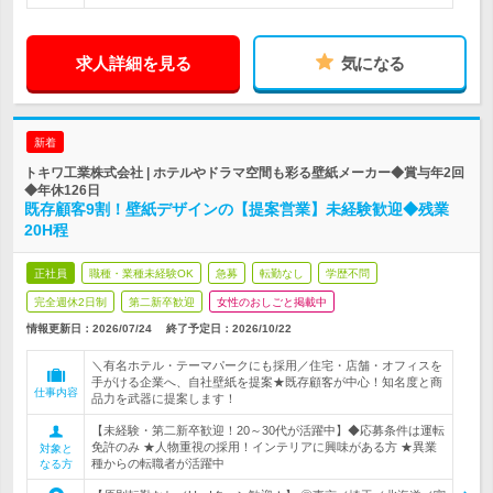
求人詳細を見る
気になる
新着
トキワ工業株式会社 | ホテルやドラマ空間も彩る壁紙メーカー◆賞与年2回
◆年休126日
既存顧客9割！壁紙デザインの【提案営業】未経験歓迎◆残業
20H程
正社員
職種・業種未経験OK
急募
転勤なし
学歴不問
完全週休2日制
第二新卒歓迎
女性のおしごと掲載中
情報更新日：2026/07/24
終了予定日：
2026/10/22
＼有名ホテル・テーマパークにも採用／住宅・店舗・オフィスを
手がける企業へ、自社壁紙を提案★既存顧客が中心！知名度と商
仕事内容
品力を武器に提案します！
【未経験・第二新卒歓迎！20～30代が活躍中】◆応募条件は運転
免許のみ ★人物重視の採用！インテリアに興味がある方 ★異業
対象と
種からの転職者が活躍中
なる方