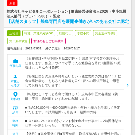
新着
株式会社キャピタルコーポレーション | 健康経営優良法人2026（中小規模
法人部門（ブライト500））認定
【店舗スタッフ】焼鳥専門店を展開◆働きがいのある会社に認定
正社員
職種・業種未経験OK
転勤なし
学歴不問
完全週休2日制
第二新卒歓迎
女性のおしごと掲載中
情報更新日：2026/03/31
終了予定日：
2026/09/17
《面接保証×学歴不問×月給23万円～》焼鳥 雷で接客や調理をお
任せします。独立ノウハウが手に入る勉強会を月に1度開催！(経
仕事内容
費はもちろん会社負担)
《将来は自分のお店を持ちたいという独立志向の方は是非！》飲
食未経験者も、もちろん経験者もOK！夢への最短距離をご用意
対象と
してお待ちしています！
なる方
《転勤なし！ずっと広島で働ける！》広島市中区の各店舗（袋
町・流川・紙屋町）いずれかに配属します。…
勤務地
■月給230,000円～400,000円※経験・年齢・能力を考慮して決定
いたします。※試用期間2ヵ月あり（期間中の待…
給与
■13：00～24：00の間でシフト制★出社⇒仕事⇒1～2時間休憩⇒
勤務
時間
仕事⇒休憩といった、 無理のない…
【休日】■完全週休２日■育児休暇（取得実績2名）※男性社員の
休日