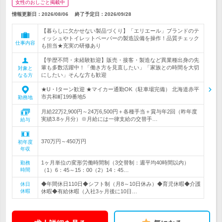
女性のおしごと掲載中
情報更新日：2026/08/06
終了予定日：
2026/09/28
【暮らしに欠かせない製品づくり】「エリエール」ブランドのテ
ィッシュやトイレットペーパーの製造設備を操作！品質チェック
仕事内容
も担当★充実の研修あり
【学歴不問・未経験歓迎】販売・接客・製造など異業種出身の先
輩も多数活躍中！「働き方を見直したい」「家族との時間を大切
対象と
にしたい」そんな方も歓迎
なる方
★U・Iターン歓迎 ★マイカー通勤OK（駐車場完備） 北海道赤平
市共和町199番地5
勤務地
月給22万2,900円～24万6,500円＋各種手当＋賞与年2回（昨年度
実績3.8ヶ月分）※月給には一律支給の交替手…
給与
370万円～450万円
初年度
年収
1ヶ月単位の変形労働時間制（3交替制：週平均40時間以内）
勤務
時間
（1）6：45～15：00（2）14：45…
◆年間休日110日◆シフト制（月8～10日休み）◆育児休暇◆介護
休日
休暇
休暇◆有給休暇（入社3ヶ月後に10日…