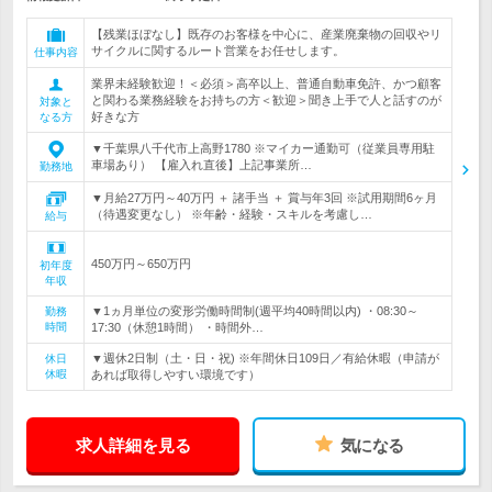
【残業ほぼなし】既存のお客様を中心に、産業廃棄物の回収やリ
サイクルに関するルート営業をお任せします。
仕事内容
業界未経験歓迎！＜必須＞高卒以上、普通自動車免許、かつ顧客
と関わる業務経験をお持ちの方＜歓迎＞聞き上手で人と話すのが
対象と
好きな方
なる方
▼千葉県八千代市上高野1780 ※マイカー通勤可（従業員専用駐
車場あり） 【雇入れ直後】上記事業所…
勤務地
▼月給27万円～40万円 ＋ 諸手当 ＋ 賞与年3回 ※試用期間6ヶ月
（待遇変更なし） ※年齢・経験・スキルを考慮し…
給与
450万円～650万円
初年度
年収
▼1ヵ月単位の変形労働時間制(週平均40時間以内) ・08:30～
勤務
時間
17:30（休憩1時間） ・時間外…
▼週休2日制（土・日・祝) ※年間休日109日／有給休暇（申請が
休日
休暇
あれば取得しやすい環境です）
求人詳細を見る
気になる