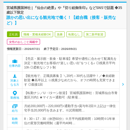
宮城県護国神社 | 『仙台の絶景』や『切り絵御朱印』などSNSで話題 ◆35
歳以下限定
誰かの思い出になる観光地で働く！【総合職（接客・販売な
ど）】
正社員
職種・業種未経験OK
急募
転勤なし
第二新卒歓迎
女性のおしごと掲載中
情報更新日：2026/07/21
終了予定日：
2026/09/21
【売店・展示館・飲食・駐車場】希望や適性に合わせて配属先を
決定！観光地でお客様の“楽しい思い出”をつくる♪ ◎残業月平均
仕事内容
10h ◎柔軟なシフト制
【観光地で、正職員募集 】＼20代～30代も活躍中！／◆未経験
歓迎 ◆高卒以上 ☆残業少なめだから、オフの時間も充実できま
対象と
す ◎面接1回
なる方
【転勤ナシ／U・Iターン歓迎】 宮城県護国神社：宮城県仙台市青
葉区川内1 ★マイカー通勤可（駐車場…
勤務地
月給200,000円～220,000円+通勤手当+賞与年2回※上記は一律住
宅手当20,000円を含みます。※試用期間…
給与
8：30～17：30（休憩60分）※月平均残業時間：10時間※1年単
勤務
時間
位の変形労働時間制（週平均40時…