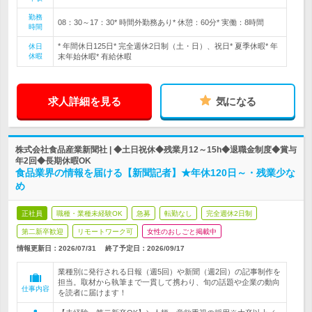
勤務
08：30～17：30* 時間外勤務あり* 休憩：60分* 実働：8時間
時間
* 年間休日125日* 完全週休2日制（土・日）、祝日* 夏季休暇* 年
休日
休暇
末年始休暇* 有給休暇
求人詳細を見る
気になる
株式会社食品産業新聞社 | ◆土日祝休◆残業月12～15h◆退職金制度◆賞与
年2回◆長期休暇OK
食品業界の情報を届ける【新聞記者】★年休120日～・残業少な
め
正社員
職種・業種未経験OK
急募
転勤なし
完全週休2日制
第二新卒歓迎
リモートワーク可
女性のおしごと掲載中
情報更新日：2026/07/31
終了予定日：
2026/09/17
業種別に発行される日報（週5回）や新聞（週2回）の記事制作を
担当。取材から執筆まで一貫して携わり、旬の話題や企業の動向
仕事内容
を読者に届けます！