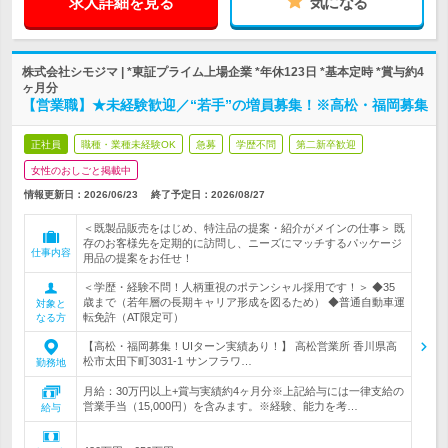
求人詳細を見る
気になる
株式会社シモジマ | *東証プライム上場企業 *年休123日 *基本定時 *賞与約4
ヶ月分
【営業職】★未経験歓迎／“若手”の増員募集！※高松・福岡募集
正社員
職種・業種未経験OK
急募
学歴不問
第二新卒歓迎
女性のおしごと掲載中
情報更新日：2026/06/23
終了予定日：
2026/08/27
＜既製品販売をはじめ、特注品の提案・紹介がメインの仕事＞ 既
存のお客様先を定期的に訪問し、ニーズにマッチするパッケージ
仕事内容
用品の提案をお任せ！
＜学歴・経験不問！人柄重視のポテンシャル採用です！＞ ◆35
歳まで（若年層の長期キャリア形成を図るため） ◆普通自動車運
対象と
転免許（AT限定可）
なる方
【高松・福岡募集！UIターン実績あり！】 高松営業所 香川県高
松市太田下町3031-1 サンフラワ…
勤務地
月給：30万円以上+賞与実績約4ヶ月分※上記給与には一律支給の
営業手当（15,000円）を含みます。※経験、能力を考…
給与