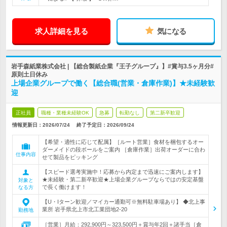
求人詳細を見る
気になる
岩手森紙業株式会社 | 【総合製紙企業『王子グループ』】#賞与3.5ヶ月分#
原則土日休み
上場企業グループで働く【総合職(営業・倉庫作業)】★未経験歓
迎
正社員
職種・業種未経験OK
急募
転勤なし
第二新卒歓迎
情報更新日：2026/07/24
終了予定日：
2026/09/24
【希望・適性に応じて配属】［ルート営業］食材を梱包するオー
ダーメイドの段ボールをご案内 ［倉庫作業］出荷オーダーに合わ
仕事内容
せて製品をピッキング
【スピード選考実施中！応募から内定まで迅速にご案内します】
★未経験・第二新卒歓迎★上場企業グループならではの安定基盤
対象と
で長く働けます！
なる方
【U・Iターン歓迎／マイカー通勤可※無料駐車場あり】 ◆北上事
業所 岩手県北上市北工業団地2-20
勤務地
［営業］月給：292,900円～323,500円＋賞与年2回＋諸手当［倉