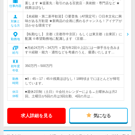
案します ★提案先：取引のある百貨店・美術館・専門店など ★
仕事内容
残業ほぼなし
【未経験・第二新卒歓迎】◎要普免（AT限定可）◎日本文化に興
味がある方歓迎 ★新商品の企画に携わるチャンスも！アイデアが
対象と
活かせる環境です
なる方
【転勤なし】 京都（京都市中京区）もしくは東京都（台東区）に
配属 ※希望勤務地に配属します 《京都…
勤務地
■月給24万円～34万円 ＋賞与年2回※上記には一律手当を含みま
す※経験・能力・適性などを考慮のうえ、優遇いたします…
給与
350万円～500万円
初年度
年収
■8：45～17：45※残業ほぼなし！18時頃までにほとんどが帰宅
勤務
時間
しています。
■週休2日制（土日）※会社カレンダーによる→土曜休みは月2
休日
休暇
回。土曜日が5回の月は3回出勤、4回の月は…
求人詳細を見る
気になる