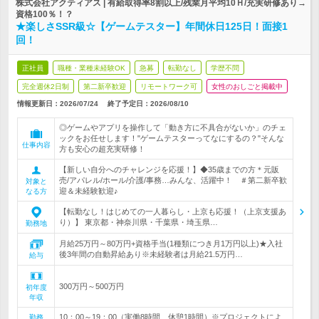
株式会社アクティアス | 有給取得率8割以上/残業月平均10Ｈ/充実研修あり→
資格100％！？
★楽しさSSR級☆【ゲームテスター】年間休日125日！面接1
回！
正社員
職種・業種未経験OK
急募
転勤なし
学歴不問
完全週休2日制
第二新卒歓迎
リモートワーク可
女性のおしごと掲載中
情報更新日：2026/07/24
終了予定日：
2026/08/10
◎ゲームやアプリを操作して「動き方に不具合がないか」のチェ
ックをお任せします！"ゲームテスターってなにするの？"そんな
仕事内容
方も安心の超充実研修！
【新しい自分へのチャレンジを応援！】◆35歳までの方＊元販
売/アパレル/ホール/介護/事務…みんな、活躍中！ ＃第二新卒歓
対象と
迎＆未経験歓迎♪
なる方
【転勤なし！はじめての一人暮らし・上京も応援！（上京支援あ
り）】 東京都・神奈川県・千葉県・埼玉県…
勤務地
月給25万円～80万円+資格手当(1種類につき月1万円以上)★入社
後3年間の自動昇給あり※未経験者は月給21.5万円…
給与
300万円～500万円
初年度
年収
10：00～19：00（実働8時間、休憩1時間）※プロジェクトによ
勤務