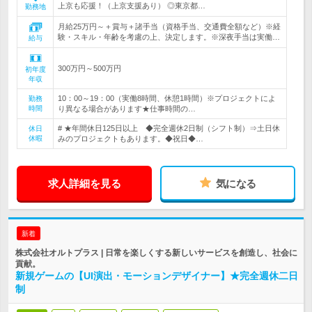
上京も応援！（上京支援あり） ◎東京都…
勤務地
月給25万円～＋賞与＋諸手当（資格手当、交通費全額など）※経
験・スキル・年齢を考慮の上、決定します。※深夜手当は実働…
給与
300万円～500万円
初年度
年収
10：00～19：00（実働8時間、休憩1時間）※プロジェクトによ
勤務
時間
り異なる場合があります★仕事時間の…
# ★年間休日125日以上 ◆完全週休2日制（シフト制）⇒土日休
休日
休暇
みのプロジェクトもあります。◆祝日◆…
求人詳細を見る
気になる
新着
株式会社オルトプラス | 日常を楽しくする新しいサービスを創造し、社会に
貢献。
新規ゲームの【UI演出・モーションデザイナー】★完全週休二日
制