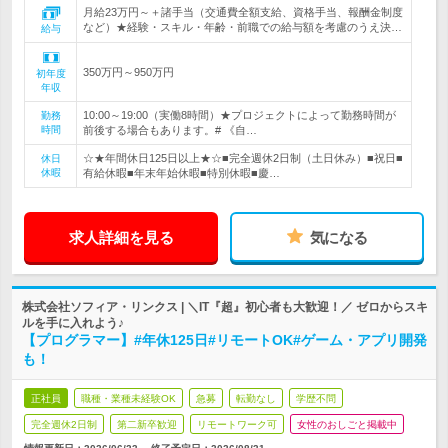
月給23万円～＋諸手当（交通費全額支給、資格手当、報酬金制度
など）★経験・スキル・年齢・前職での給与額を考慮のうえ決…
給与
350万円～950万円
初年度
年収
10:00～19:00（実働8時間）★プロジェクトによって勤務時間が
勤務
時間
前後する場合もあります。# 《自…
☆★年間休日125日以上★☆■完全週休2日制（土日休み）■祝日■
休日
休暇
有給休暇■年末年始休暇■特別休暇■慶…
求人詳細を見る
気になる
株式会社ソフィア・リンクス | ＼IT『超』初心者も大歓迎！／ ゼロからスキ
ルを手に入れよう♪
【プログラマー】#年休125日#リモートOK#ゲーム・アプリ開発
も！
正社員
職種・業種未経験OK
急募
転勤なし
学歴不問
完全週休2日制
第二新卒歓迎
リモートワーク可
女性のおしごと掲載中