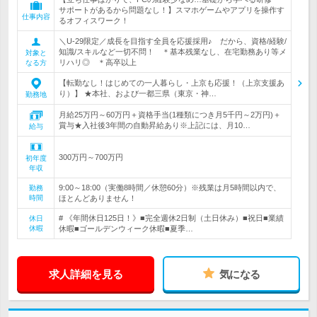
サポートがあるから問題なし！】スマホゲームやアプリを操作す
仕事内容
るオフィスワーク！
＼U-29限定／成長を目指す全員を応援採用♪ だから、資格/経験/
知識/スキルなど一切不問！ ＊基本残業なし、在宅勤務あり等メ
対象と
リハリ◎ ＊高卒以上
なる方
【転勤なし！はじめての一人暮らし・上京も応援！（上京支援あ
り）】 ★本社、および一都三県（東京・神…
勤務地
月給25万円～60万円＋資格手当(1種類につき月5千円～2万円)＋
賞与★入社後3年間の自動昇給あり※上記には、月10…
給与
300万円～700万円
初年度
年収
9:00～18:00（実働8時間／休憩60分）※残業は月5時間以内で、
勤務
時間
ほとんどありません！
# 《年間休日125日！》■完全週休2日制（土日休み）■祝日■業績
休日
休暇
休暇■ゴールデンウィーク休暇■夏季…
求人詳細を見る
気になる