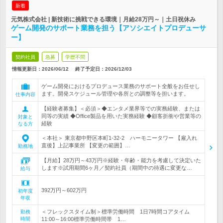
新着
元気株式会社 | 新技術に挑戦できる環境｜月給28万円～｜土日祝休み
ゲーム開発のサポート業務を担う【アソシエイトプロデューサ
ー】
契約社員
急募
学歴不問
情報更新日：2026/06/12
終了予定日：
2026/12/03
ゲーム開発におけるプロデュース業務のサポート全般をお任せし
ます。開発スケジュール管理や各所との調整等を担います。
仕事内容
【経験者募集】＜必須＞◆エンタメ業界等での実務経験、または
同等の実績 ◆Office製品を用いた実務経験 ◆顧客折衝や営業等の
対象と
経験
なる方
＜本社＞ 東京都中野区本町1-32-2 ハーモニータワー 【雇入れ
直後】上記事業所 【変更の範囲】…
勤務地
【月給】28万円～43万円※経験・年齢・能力を考慮して決定いた
します※試用期間6ヶ月／契約社員（期間中の待遇に変更な…
給与
392万円～602万円
初年度
年収
＜フレックスタイム制＞標準労働時間 1日7時間コアタイム
勤務
時間
11:00～16:00標準労働時間帯 1…