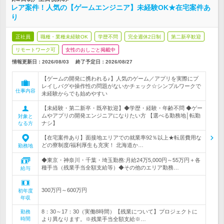
レア案件！人気の【ゲームエンジニア】未経験OK★在宅案件あ
り
正社員
職種・業種未経験OK
学歴不問
完全週休2日制
第二新卒歓迎
リモートワーク可
女性のおしごと掲載中
情報更新日：2026/08/03
終了予定日：
2026/08/27
【ゲームの開発に携われる♪】人気のゲーム／アプリを実際にプ
レイしバグや操作性の問題がないかチェック☆シンプルワークで
仕事内容
未経験からでも始めやすい
【未経験・第二新卒・既卒歓迎】◆学歴・経験・年齢不問 ◆ゲー
ムやアプリの開発エンジニアになりたい方 【選べる勤務地│転勤
対象と
ナシ】
なる方
【在宅案件あり】面接地エリアでの就業率92％以上★転居費用な
どの寮制度/福利厚生も充実！ 北海道か…
勤務地
◆東京・神奈川・千葉・埼玉勤務:月給24万5,000円～55万円＋各
種手当（残業手当全額支給等）◆その他のエリア勤務…
給与
300万円～600万円
初年度
年収
8：30～17：30（実働8時間）【残業について】プロジェクトに
勤務
時間
より異なります。※残業手当全額支給※…