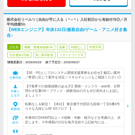
株式会社リベルツ | 自由が手に入る（＾○＾）入社初日から有給付与◎／月
平均残業5h
【WEBエンジニア】年休132日/服装自由/ゲーム・アニメ好き集
合♪
正社員
職種・業種未経験OK
急募
転勤なし
学歴不問
完全週休2日制
第二新卒歓迎
リモートワーク可
情報更新日：2026/05/29
終了予定日：
2026/08/27
【SE・PGとしてのシステム開発支援業務をお任せ】幅広い案件
／希望に応じて案件を決定／スキルチェンジもご相談ください◎
仕事内容
【IT業界での就業経験のある方】開発・インフラ・web等、分野
問わず応募OK！ブランク・経験浅めの方もぜひ前向きにお話し
対象と
ましょう！
なる方
転勤なし＆駅近！ 【本社】 東京都千代田区九段南一丁目5番6号
りそな九段ビル5F KSフロア 【…
勤務地
年俸401万6400円以上～※経験・年齢・能力などを考慮の上、決
定します。※年俸額の1/12を毎月支給※上記給与には…
給与