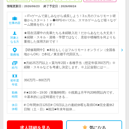
情報更新日：2026/06/23
終了予定日：
2026/08/24
＜IT×ゲームで楽しみながら成長しよう！3ヵ月のフルリモート研
修からスタート！＞◆RPGやパズル、スマホゲームなど様々なゲ
仕事内容
ーム開発を行います！
★現在活躍中の先輩たちも未経験入社！だからあなたも大丈夫！
★経験・スキル・資格・学歴ではなく、意欲や積極性を何よりも
対象と
重視した採用方針です！
なる方
【研修期間中】 ■本社もしくはフルリモートオンライン（全国各
地からOK） □本社／東京都千代田区九…
勤務地
■月給25万円以上＋賞与年2回＋各種手当（想定年収350万円）※
経験・スキルなどを考慮し決定します。※上記金額には一…
給与
350万円～800万円
初年度
年収
# ■10:00～19:00（実働8時間）※残業は月平均20時間以内です。
勤務
時間
※基本的には定時退社できる…
# ◎年間休日125日# ◎5日以上の連続休暇も取得OK■完全週休2
休日
休暇
日制（土・日）■祝日■年末年始休…
求人詳細を見る
気になる