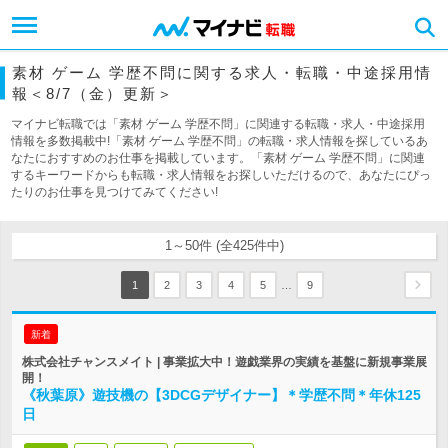
素材 ゲーム 学歴不問に関する求人・転職・中途採用情
報＜8/7（金）更新＞
マイナビ転職では「素材 ゲーム 学歴不問」に関連する転職・求人・中途採用
情報を多数掲載中!「素材 ゲーム 学歴不問」の転職・求人情報を探しているあ
なたにおすすめのお仕事を掲載しています。「素材 ゲーム 学歴不問」に関連
するキーワードからも転職・求人情報をお探しいただけるので、あなたにぴっ
たりのお仕事を見つけてみてください!
1～50件 (全425件中)
…
1
2
3
4
5
9
新着
株式会社チャンスメイト | 事業拡大中！遊戯業界の実績を基盤に新規事業展
開！
《秋葉原》遊技機の【3DCGデザイナー】＊学歴不問＊年休125
日