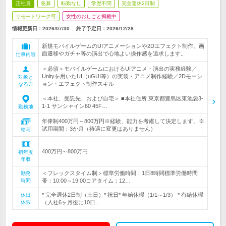
正社員
急募
転勤なし
学歴不問
完全週休2日制
リモートワーク可
女性のおしごと掲載中
情報更新日：2026/07/30
終了予定日：
2026/12/28
新規モバイルゲームのUIアニメーションや2Dエフェクト制作。画
面遷移やガチャ等の演出で心地よい操作感を追求します。
仕事内容
＜必須＞モバイルゲームにおけるUIアニメ・演出の実務経験／
Unityを用いたUI（uGUI等）の実装・アニメ制作経験／2Dモーシ
対象と
ョン・エフェクト制作スキル
なる方
＜本社、受託先、および自宅＞ ■本社住所 東京都豊島区東池袋3-
1-1 サンシャイン60 45F…
勤務地
年俸制400万円～800万円※経験、能力を考慮して決定します。※
試用期間：3か月（待遇に変更はありません）
給与
400万円～800万円
初年度
年収
＜フレックスタイム制＞標準労働時間：1日8時間標準労働時間
勤務
時間
帯：10:00～19:00コアタイム：12…
* 完全週休2日制（土日）* 祝日* 年始休暇（1/1～1/3） * 有給休暇
休日
休暇
（入社6ヶ月後に10日…