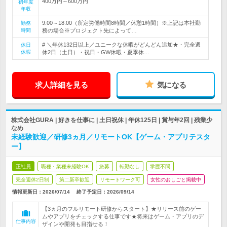
400万円～600万円
初年度
年収
9:00～18:00（所定労働時間8時間／休憩1時間）※上記は本社勤
勤務
時間
務の場合※プロジェクト先によって…
# ＼年休132日以上／ユニークな休暇がどんどん追加★・完全週
休日
休暇
休2日（土日）・祝日・GW休暇・夏季休…
求人詳細を見る
気になる
株式会社GURA | 好きを仕事に | 土日祝休 | 年休125日 | 賞与年2回 | 残業少
なめ
未経験歓迎／研修3ヵ月／リモートOK【ゲーム・アプリテスタ
ー】
正社員
職種・業種未経験OK
急募
転勤なし
学歴不問
完全週休2日制
第二新卒歓迎
リモートワーク可
女性のおしごと掲載中
情報更新日：2026/07/14
終了予定日：
2026/09/14
【3ヵ月のフルリモート研修からスタート】★リリース前のゲー
ムやアプリをチェックする仕事です★将来はゲーム・アプリのデ
仕事内容
ザインや開発も目指せる！