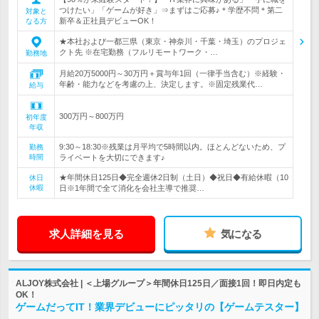
つけたい」「ゲームが好き」⇒まずはご応募♪＊学歴不問＊第二
対象と
新卒＆正社員デビューOK！
なる方
★本社および一都三県（東京・神奈川・千葉・埼玉）のプロジェ
クト先 ※在宅勤務（フルリモートワーク・…
勤務地
月給20万5000円～30万円＋賞与年1回（一律手当含む）※経験・
年齢・能力などを考慮の上、決定します。※固定残業代…
給与
300万円～800万円
初年度
年収
9:30～18:30※残業は月平均で5時間以内。ほとんどないため、プ
勤務
時間
ライベートを大切にできます♪
★年間休日125日◆完全週休2日制（土日）◆祝日◆有給休暇（10
休日
休暇
日※1年間で全て消化を会社主導で推奨…
求人詳細を見る
気になる
ALJOY株式会社 | ＜上場グループ＞年間休日125日／面接1回！即日内定も
OK！
ゲームだってIT！業界デビューにピッタリの【ゲームテスター】