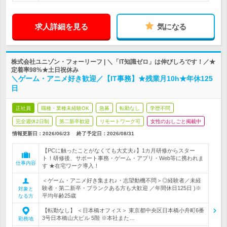
求人詳細を見る
気になる
株式会社ユニゾン・フォーリーフ | ＼「IT知識ゼロ」は伸びしろです！／★
定着率98%★土日祝休み
＼ゲーム・アニメ好き歓迎／【IT事務】★残業月10h★年休125
日
正社員
職種・業種未経験OK
急募
転勤なし
学歴不問
完全週休2日制
第二新卒歓迎
リモートワーク可
女性のおしごと掲載中
情報更新日：2026/06/23
終了予定日：
2026/08/31
【PCに触ったことがなくても大丈夫♪】1カ月研修からスター
ト！研修後、サポート事務・ゲーム・アプリ・Web等に携われま
仕事内容
す ★在宅ワーク導入！
＜ゲーム・アニメ好き集まれ♪・志望動機不問＞◎経験者／未経
験者・第二新卒・ブランクある方も大歓迎 ／年間休日125日 )※
対象と
平均年齢25歳
なる方
【転勤なし】 ＜日本橋オフィス＞ 東京都中央区日本橋小舟町6番
3号日本橋山大ビル 5階 ※本社また…
勤務地