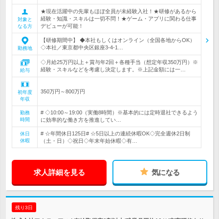
★現在活躍中の先輩もほぼ全員が未経験入社！★研修があるから
経験・知識・スキルは一切不問！★ゲーム・アプリに関わる仕事
対象と
デビューが可能！
なる方
【研修期間中】 ◆本社もしくはオンライン（全国各地からOK）
◇本社／東京都中央区銀座3-4-1…
勤務地
◇月給25万円以上＋賞与年2回＋各種手当（想定年収350万円）※
経験・スキルなどを考慮し決定します。※上記金額には一…
給与
350万円～800万円
初年度
年収
# ◇10:00～19:00（実働8時間）※基本的には定時退社できるよう
勤務
時間
に効率的な働き方を推進してい…
# ☆年間休日125日# ☆5日以上の連続休暇OK◇完全週休2日制
休日
休暇
（土・日）◇祝日◇年末年始休暇◇有…
求人詳細を見る
気になる
残り3日