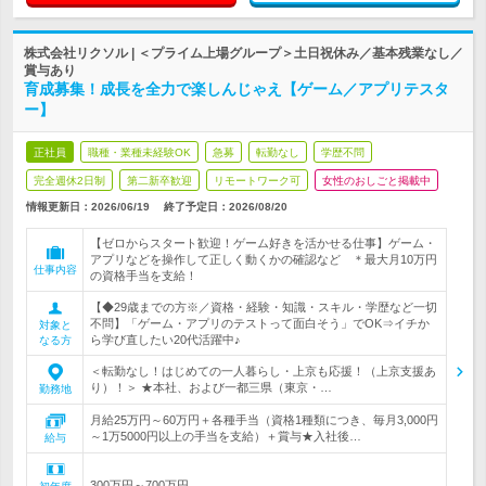
株式会社リクソル | ＜プライム上場グループ＞土日祝休み／基本残業なし／
賞与あり
育成募集！成長を全力で楽しんじゃえ【ゲーム／アプリテスタ
ー】
正社員
職種・業種未経験OK
急募
転勤なし
学歴不問
完全週休2日制
第二新卒歓迎
リモートワーク可
女性のおしごと掲載中
情報更新日：2026/06/19
終了予定日：
2026/08/20
【ゼロからスタート歓迎！ゲーム好きを活かせる仕事】ゲーム・
アプリなどを操作して正しく動くかの確認など ＊最大月10万円
仕事内容
の資格手当を支給！
【◆29歳までの方※／資格・経験・知識・スキル・学歴など一切
不問】「ゲーム・アプリのテストって面白そう」でOK⇒イチか
対象と
ら学び直したい20代活躍中♪
なる方
＜転勤なし！はじめての一人暮らし・上京も応援！（上京支援あ
り）！＞ ★本社、および一都三県（東京・…
勤務地
月給25万円～60万円＋各種手当（資格1種類につき、毎月3,000円
～1万5000円以上の手当を支給）＋賞与★入社後…
給与
300万円～700万円