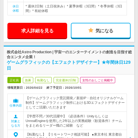
* 週休2日制（土日祝休み）* 夏季休暇（3日間）* 冬季休暇（3日
休日
休暇
間）* 有給休暇
求人詳細を見る
気になる
株式会社Astro Production | 宇宙一のエンターテイメントの創造を目指す総
合エンタメ企業！
ゲームグラフィックの【エフェクトデザイナー】★年間休日129
日
正社員
急募
転勤なし
完全週休2日制
女性のおしごと掲載中
情報更新日：2026/04/22
終了予定日：
2026/10/01
【ゲームグラフィック受託開発／新規IP・自社オリジナルゲーム
制作】ゲームグラフィック制作における3Dエフェクトデザイナー
仕事内容
としてご活躍いただきます
【学歴不問／30代活躍中】《必須条件》Unityもしくは
UnrealEngineを使用した2年以上の実務経験《歓迎条件》チーム
対象と
をまとめるリーダー職のご経験 など
なる方
【転勤なし】 【リモートワーク相談可能】 ●東京本社 東京都台