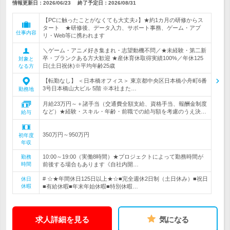
情報更新日：2026/06/23
終了予定日：
2026/08/31
【PCに触ったことがなくても大丈夫♪】★約1カ月の研修からス
タート ★研修後、データ入力、サポート事務、ゲーム・アプ
仕事内容
リ・Web等に携われます
＼ゲーム・アニメ好き集まれ・志望動機不問／★未経験・第二新
卒・ブランクある方大歓迎 ★産休育休取得実績100%／年休125
対象と
日(土日祝休)※平均年齢25歳
なる方
【転勤なし】 ＜日本橋オフィス＞ 東京都中央区日本橋小舟町6番
3号日本橋山大ビル 5階 ※本社また…
勤務地
月給23万円～＋諸手当（交通費全額支給、資格手当、報酬金制度
など）★経験・スキル・年齢・前職での給与額を考慮のうえ決…
給与
350万円～950万円
初年度
年収
10:00～19:00（実働8時間）★プロジェクトによって勤務時間が
勤務
時間
前後する場合もあります《自社内開…
# ☆★年間休日125日以上★☆■完全週休2日制（土日休み）■祝日
休日
休暇
■有給休暇■年末年始休暇■特別休暇…
求人詳細を見る
気になる