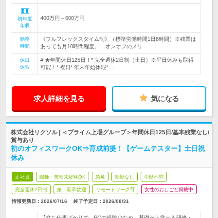
400万円～600万円
初年度
年収
《フルフレックスタイム制》（標準労働時間1日8時間）※残業は
勤務
時間
あっても月10時間程度。 オンオフのメリ…
# ★年間休日125日！* 完全週休2日制（土日）※平日休みも取得
休日
休暇
可能！* 祝日* 年末年始休暇* …
求人詳細を見る
気になる
株式会社リクソル | ＜プライム上場グループ＞年間休日125日/基本残業なし/
賞与あり
初のオフィスワークOK⇒育成前提！【ゲームテスター】土日祝
休み
正社員
職種・業種未経験OK
急募
転勤なし
学歴不問
完全週休2日制
第二新卒歓迎
リモートワーク可
女性のおしごと掲載中
情報更新日：2026/07/16
終了予定日：
2026/08/31
【立ち仕事ばかりで、PCの経験少なめ…基礎から学べる研修・