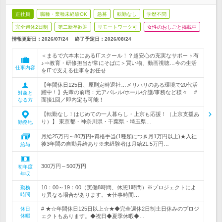
正社員
職種・業種未経験OK
急募
転勤なし
学歴不問
完全週休2日制
第二新卒歓迎
リモートワーク可
女性のおしごと掲載中
情報更新日：2026/07/24
終了予定日：
2026/08/24
＜まるで六本木にあるITスクール！？超安心の充実なサポート有
♪⇒教育・研修担当が常にそばに＞買い物、動画視聴…今の生活
仕事内容
をITで支える仕事をお任せ
【年間休日125日、原則定時退社…メリハリのある環境で20代活
躍中！】先輩の前職：元アパレル/ホール/介護/事務など様々 ＃
対象と
面接1回／即内定も可能！
なる方
【転勤なし！はじめての一人暮らし・上京も応援！（上京支援あ
り）】 東京都・神奈川県・千葉県・埼玉県…
勤務地
月給25万円～80万円+資格手当(1種類につき月1万円以上)★入社
後3年間の自動昇給あり※未経験者は月給21.5万円…
給与
300万円～500万円
初年度
年収
10：00～19：00（実働8時間、休憩1時間）※プロジェクトによ
勤務
時間
り異なる場合があります。★仕事時間…
# ★☆年間休日125日以上☆★◆完全週休2日制土日休みのプロジ
休日
休暇
ェクトもあります。◆祝日◆夏季休暇◆…