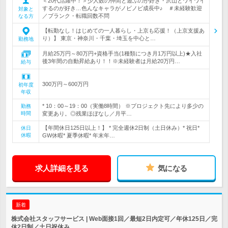
＜20代活躍中！＞少人数の仲間と遊ぶのが好き・沢山とワイワイ
するのが好き…色んなキャラがノビノビ成長中♪ ＃未経験歓迎
対象と
／ブランク・転職回数不問
なる方
【転勤なし！はじめての一人暮らし・上京も応援！（上京支援あ
り）】 東京・神奈川・千葉・埼玉を中心と…
勤務地
月給25万円～80万円+資格手当(1種類につき月1万円以上)★入社
後3年間の自動昇給あり！！※未経験者は月給20万円…
給与
300万円～600万円
初年度
年収
* 10：00～19：00（実働8時間） ※プロジェクト先により多少の
勤務
時間
変更あり。◎残業ほぼなし／月平…
【年間休日125日以上！】 * 完全週休2日制（土日休み）* 祝日*
休日
休暇
GW休暇* 夏季休暇* 年末年…
求人詳細を見る
気になる
新着
株式会社スタッフサービス | Web面接1回／最短2日内定可／年休125日／完
休2日制／土日祝休み