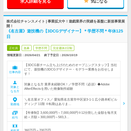
求人詳細を見る
気になる
株式会社チャンスメイト | 事業拡大中！遊戯業界の実績を基盤に新規事業展
開！
《名古屋》遊技機の【3DCGデザイナー】＊学歴不問＊年休125
日
正社員
急募
学歴不問
完全週休2日制
情報更新日：2026/04/21
終了予定日：
2026/10/19
【3DCG新チーム立ち上げのためのオープニングスタッフ】当社
にて、遊技機の3DCGデザイナー・モデラー業務をお任せしま
仕事内容
す！
対象となる方 業界未経験OK！／学歴不問《必須》◆Adobe
対象と
AfterEffectsを用いた映像制作経験
なる方
＼名古屋オフィス／ 愛知県名古屋市中区栄3-1-1 広小路本町ビル
ディング 11階 ※転勤はありま…
勤務地
【年俸制】3,600,000円～7,000,000円※12分割した金額を毎月支
給＜月額＞300,000円～583,3…
給与
360万円～700万円
初年度