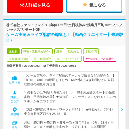
求人詳細を見る
気になる
株式会社ファン・ソレイユ | 年休125日*土日祝休み*残業月平均10h*フルフ
レックス*リモートOK
ゲーム実況＆ライブ配信の編集も！【動画クリエイター】未経験
OK
正社員
職種・業種未経験OK
急募
転勤なし
学歴不問
完全週休2日制
第二新卒歓迎
リモートワーク可
女性のおしごと掲載中
情報更新日：2026/08/03
終了予定日：
2026/09/14
【ゲーム実況や、ライブ配信のアーカイブ編集などの案件も！】
TikTok・YouTube動画をはじめ、MVや切り抜き動画などの多彩
仕事内容
な動画の編集をお任せ！
＼必要なのは”興味と熱意”だけ！／【完全未経験スタートの先輩
多数！平均年齢26歳】★将来的にフリーランスになれるくらいの
対象と
スキルが身につきます！
なる方
【週2～3程度のリモートワークも可能！】 ★転勤なし 《本社》
東京都新宿区四谷4‐28‐15 慶…
勤務地
月給：25万円～45万円＋各種手当＋賞与年2回（6月、12月）※
経験・スキル・年齢を考慮の上、決定します。※試用期間…
給与