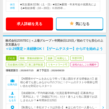
■完全週休2日制（土・日）■祝日■夏期・年末年始※就業先によ
休日
休暇
る■有給休暇（10～20日）※2025年…
求人詳細を見る
気になる
株式会社ZOSTEC | ＜上場グループ＞年間休日125日／初めてでも安心の上
京支援あり
＜U-29限定＞未経験OK！【ゲームテスター】からITを始めよう
正社員
職種・業種未経験OK
急募
転勤なし
学歴不問
完全週休2日制
第二新卒歓迎
リモートワーク可
女性のおしごと掲載中
情報更新日：2026/07/15
終了予定日：
2026/08/20
【AI開発やゲームをみんなで作って遊ぶ面白すぎる研修あり】超
初心者でも楽しみながらITのプロに！ゲームのテストや簡単な問
仕事内容
い合わせ対応からスタート
【未経験OK／平均年齢26歳／社員定着率90%超】応募条件は
「高卒以上」で「29歳以下(※)」だけ！迷うより先に面接でお話
対象と
しませんか？★年間休日125日
なる方
【転勤なし！本社オフィスは渋谷♪】 ★はじめての一人暮らし・