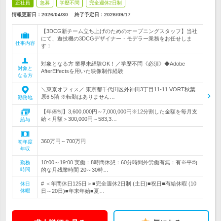
正社員
急募
学歴不問
完全週休2日制
情報更新日：2026/04/30
終了予定日：
2026/09/17
【3DCG新チーム立ち上げのためのオープニングスタッフ】当社
にて、遊技機の3DCGデザイナー・モデラー業務をお任せしま
仕事内容
す！
対象となる方 業界未経験OK！／学歴不問《必須》◆Adobe
対象と
AfterEffectsを用いた映像制作経験
なる方
＼東京オフィス／ 東京都千代田区外神田3丁目11‐11 VORT秋葉
原6 5階 ※転勤はありません…
勤務地
【年俸制】3,600,000円～7,000,000円※12分割した金額を毎月支
給＜月額＞300,000円～583,3…
給与
360万円～700万円
初年度
年収
10:00～19:00 実働：8時間休憩：60分時間外労働有無：有※平均
勤務
時間
的な月残業時間 20～30時…
# ＜年間休日125日＞■完全週休2日制 (土日)■祝日■有給休暇 (10
休日
休暇
日～20日)■年末年始■夏…