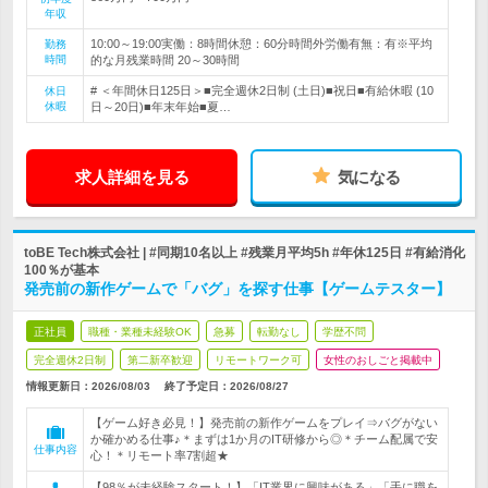
年収
10:00～19:00実働：8時間休憩：60分時間外労働有無：有※平均
勤務
時間
的な月残業時間 20～30時間
# ＜年間休日125日＞■完全週休2日制 (土日)■祝日■有給休暇 (10
休日
休暇
日～20日)■年末年始■夏…
求人詳細を見る
気になる
toBE Tech株式会社 | #同期10名以上 #残業月平均5h #年休125日 #有給消化
100％が基本
発売前の新作ゲームで「バグ」を探す仕事【ゲームテスター】
正社員
職種・業種未経験OK
急募
転勤なし
学歴不問
完全週休2日制
第二新卒歓迎
リモートワーク可
女性のおしごと掲載中
情報更新日：2026/08/03
終了予定日：
2026/08/27
【ゲーム好き必見！】発売前の新作ゲームをプレイ⇒バグがない
か確かめる仕事♪＊まずは1か月のIT研修から◎＊チーム配属で安
仕事内容
心！＊リモート率7割超★
【98％が未経験スタート！】「IT業界に興味がある」「手に職を