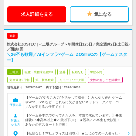
求人詳細を見る
気になる
新着
株式会社ZOSTEC | ＜上場グループ＞年間休日125日／完全週休2日(土日祝)
／面接1回
＼26卒も歓迎／AIインフラ×ゲーム=ZOSTECの【ゲームテスタ
ー】
正社員
職種・業種未経験OK
急募
転勤なし
学歴不問
完全週休2日制
第二新卒歓迎
リモートワーク可
女性のおしごと掲載中
情報更新日：2026/08/07
終了予定日：
2026/10/08
【ゲームの"やりこみ力"を活かして成長！】みんな大好き ゲーム
やWeb、SNSなど…これらに欠かせないネットワーク／サーバー
仕事内容
／AIを支えるお仕事です！
【ゲームを本気でやってきた人を、本気で求めています。】◆未
経験OK◆高卒以上◆29歳以下(※) ★既卒／26卒生も大歓迎！
対象と
あなたの再スタートを応援！
なる方
【転勤なし！本社オフィスは渋谷♪】 ★はじめての一人暮らし・