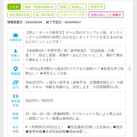
正社員
職種・業種未経験OK
急募
転勤なし
学歴不問
完全週休2日制
第二新卒歓迎
リモートワーク可
女性のおしごと掲載中
情報更新日：2026/06/26
終了予定日：
2026/08/27
【求ム！ネットの救世主】ゲーム等のテストプレイ他、オンライ
ンゲームやSNSの利用に欠かせないネットワークを支えるのがあ
仕事内容
なたのミッションです！
【未経験OK／学歴不問／第二新卒歓迎】「圧迫面接」の真
逆！？「励まし面接」実施中！あなたのいいところ、褒めて褒め
対象と
て褒めまくります！
なる方
*.:+本社は新宿駅から徒歩3分でアクセス抜群♪+:.* ★転居を伴う転
勤なし！ ★本社もしくは各…
勤務地
月給25万円～＋賞与＋諸手当（資格手当、交通費全額など）※経
験・スキル・年齢を考慮の上、決定します。※試用期間3ヵ月…
給与
300万円～700万円
初年度
年収
10：00～19：00（実働8時間）※プロジェクト先により異なる#
勤務
時間
＼残業について／残業は基本的にあ…
# ＼年間休日125日以上／ ◆完全週休2日制（土日休み）◆祝日
休日
休暇
◆夏季休暇◆年末年始休暇◆有給休暇（…