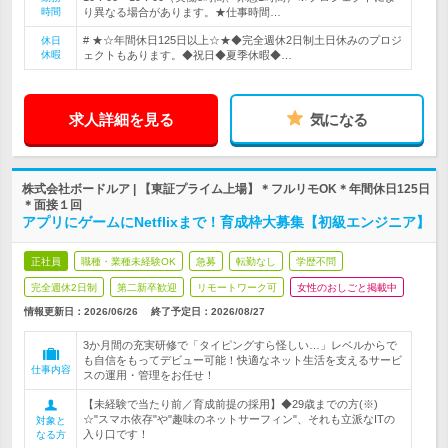
時間
り異なる場合があります。★仕事時間…
# ★☆年間休日125日以上☆★◆完全週休2日制土日休みのプロジ
休日
休暇
ェクトもあります。◆祝日◆夏季休暇◆…
求人詳細を見る
気になる
株式会社ボードルア | 【東証プライム上場】＊フルリモOK＊年間休日125日
＊面接１回
アプリにゲームにNetflixまで！育成枠大募集【初級エンジニア】
正社員
職種・業種未経験OK
急募
転勤なし
学歴不問
完全週休2日制
第二新卒歓迎
リモートワーク可
女性のおしごと掲載中
情報更新日：2026/06/26
終了予定日：
2026/08/27
3か月間の充実研修で「タイピングすら怪しい…」レベルからで
も自信をもってデビュー可能！快適なネット生活を支えるサービ
仕事内容
スの運用・管理をお任せ！
【未経験で当たり前／育成前提の採用】◆29歳までの方(※)
☆"スマホ依存"や"趣味のネットサーフィン"、それも立派なITの
対象と
入り口です！
なる方