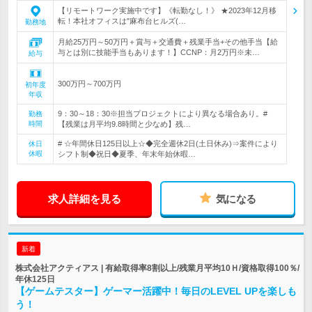
【リモートワーク実施中です】《転勤なし！》 ★2023年12月移
転！本社オフィスは"麻布台ヒルズ(…
勤務地
月給25万円～50万円＋賞与＋交通費＋残業手当+その他手当【給
与とは別に技能手当もあります！】CCNP：月2万円※未…
給与
300万円～700万円
初年度
年収
9：30～18：30※担当プロジェクトにより異なる場合あり。#
勤務
時間
【残業は月平均9.8時間と少なめ】残…
# ☆年間休日125日以上☆◆完全週休2日(土日休み)⇒案件により
休日
休暇
シフト制◆祝日◆夏季、年末年始休暇…
求人詳細を見る
気になる
新着
株式会社アクティアス | 有給取得率8割以上/残業月平均10Ｈ/資格取得100％/
年休125日
【ゲームテスター】ゲーマー活躍中！毎日のLEVEL UPを楽しも
う！