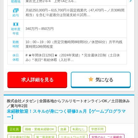
東区北上野2-6-4 上野TAビル6…
勤務地
月給250,000円～615,700円※固定残業代（47,470円～／月30時間
相当）を含む※超過分は別途支給※試用…
給与
340万円～850万円
初年度
年収
10：00～19：00（所定労働時間8時間0分／休憩60分）月平均残
勤務
時間
業時間10時間程度
# ★年間休日129日★（2024年実績）* 完全週休2日制（土日休
休日
休暇
み）* 祝日* 有給休暇（入社半…
求人詳細を見る
気になる
株式会社メタゼン | 全国各地からフルリモートオンラインOK／土日祝休み
／賞与年2回
未経験歓迎！スキルが身につく研修3ヵ月【ゲームプログラマ
ー】
正社員
職種・業種未経験OK
急募
転勤なし
学歴不問
完全週休2日制
第二新卒歓迎
リモートワーク可
女性のおしごと掲載中