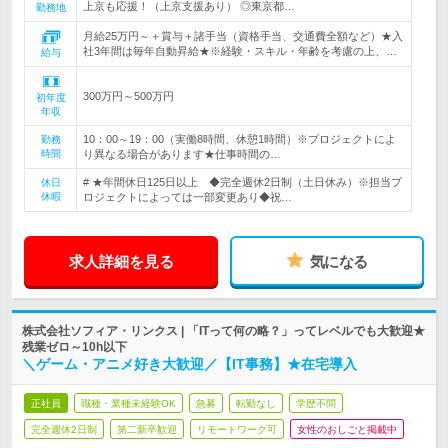
上京も応援！（上京支援あり） ◎東京都…
勤務地
月給25万円～＋賞与＋諸手当（資格手当、交通費全額など）★入
社3年間は毎年自動昇給★※経験・スキル・年齢を考慮の上、…
給与
300万円～500万円
初年度
年収
10：00～19：00（実働8時間、休憩1時間）※プロジェクトによ
勤務
時間
り異なる場合があります★仕事時間の…
# ★年間休日125日以上 ◆完全週休2日制（土日休み）※担当プ
休日
休暇
ロジェクトによっては一部変更あり◆祝…
求人詳細を見る
気になる
株式会社ソフィア・リンクス | 「ITって何の略？」ってレベルでも大歓迎★
残業ゼロ～10h以下
＼ゲーム・アニメ好き大歓迎／【IT事務】★在宅導入
正社員
職種・業種未経験OK
急募
転勤なし
学歴不問
完全週休2日制
第二新卒歓迎
リモートワーク可
女性のおしごと掲載中