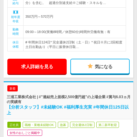
分）を含む。 超過分別途支給※ご経験・スキルを…
給与
350万円～570万円
初年度
年収
勤務
09:00～18:00(実働8時間／休憩60分)時間外労働有無：有
時間
# 年間休日124日* 完全週休2日制（土・日）* 祝日※月に2回程度
休日
休暇
土日出勤あり（平日に振替休日取…
求人詳細を見る
気になる
新着
三浦工業株式会社 | #"連結売上規模2,500億円超"の上場企業 #賞与6.03ヵ月
の実績有
【分析スタッフ】#未経験OK #福利厚生充実 #年間休日125日以
上
正社員
職種・業種未経験OK
急募
完全週休2日制
第二新卒歓迎
女性のおしごと掲載中