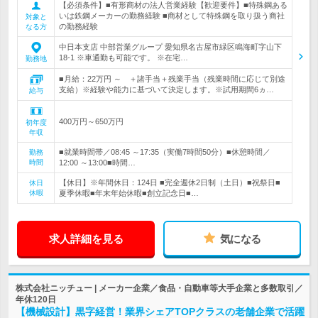
【必須条件】■有形商材の法人営業経験【歓迎要件】■特殊鋼ある
いは鉄鋼メーカーの勤務経験 ■商材として特殊鋼を取り扱う商社
対象と
の勤務経験
なる方
中日本支店 中部営業グループ 愛知県名古屋市緑区鳴海町字山下
18-1 ※車通勤も可能です。 ※在宅…
勤務地
■月給：22万円 ～ ＋諸手当＋残業手当（残業時間に応じて別途
支給）※経験や能力に基づいて決定します。※試用期間6ヵ…
給与
400万円～650万円
初年度
年収
■就業時間帯／08:45 ～17:35（実働7時間50分）■休憩時間／
勤務
時間
12:00 ～13:00■時間…
【休日】※年間休日：124日 ■完全週休2日制（土日）■祝祭日■
休日
休暇
夏季休暇■年末年始休暇■創立記念日■…
求人詳細を見る
気になる
株式会社ニッチュー | メーカー企業／食品・自動車等大手企業と多数取引／
年休120日
【機械設計】黒字経営！業界シェアTOPクラスの老舗企業で活躍