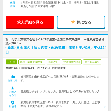
# 年間休日126日* 完全週休2日制（土・日）※年2～3回土曜日出
休日
休暇
勤あり* 祝日* 年末年始休暇*…
求人詳細を見る
気になる
相田化学工業株式会社 | <1963年創業>全国に事業展開中！～健康経営優良
法人2025～
<新潟>貴金属の【法人営業・配送業務】残業月平均2H／年休124
日
正社員
職種・業種未経験OK
転勤なし
完全週休2日制
第二新卒歓迎
情報更新日：2026/04/24
終了予定日：
2026/10/22
歯科医院や歯科技工所への営業(既存8割・新規2割)をお任せしま
す。
仕事内容
営業職にチャレンジしたい方、営業職としてWLBを改善したい方
対象と
なる方
新潟県新潟市東区豊1-12-1 新潟営業所 【雇い入れ直後】上記事
業所 【変更の範囲】会社の定める…
勤務地