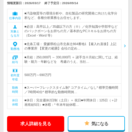
情報更新日：2026/03/17
終了予定日：
2026/09/14
■汚染物質等の環境分析や、自社製品の研究開発に向けた化学分
析など、各種分析業務をお任せします。
仕事内容
■必須：高卒以上／35歳以下の方（※）／化学知識や学部卒など
のバックボーンをお持ちの方／基本的なPCスキルをお持ちの方
対象と
（Excel・Word 等）
なる方
■北条工場： 愛媛県松山市北条辻864番地1 【雇入れ直後】上記
の事業所 【変更の範囲】会社の定め…
勤務地
■月給：250,000円 ～ 330,000円 ＋ 諸手当※月給に関しては、経
験・能力・年齢などを 考慮のうえ、当社…
給与
500万円～690万円
初年度
年収
■スーパーフレックスタイム制* コアタイム／なし* 標準労働時間
勤務
時間
／7時間40分* 標準的な勤務時間例…
■休日：完全週休2日制（土日）＋ 祝日■年間休日：125日（＋計
休日
休暇
画有給5日）■休暇：* 年末年始休暇…
求人詳細を見る
気になる