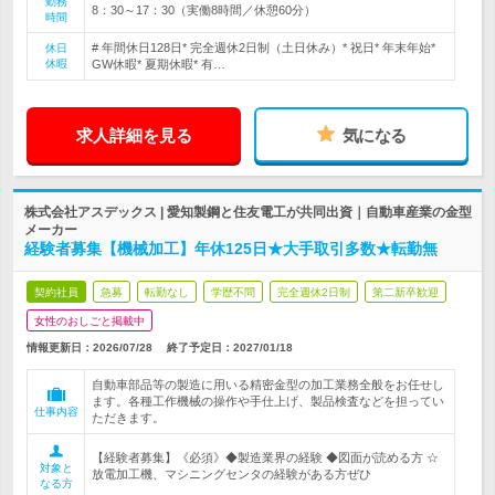
勤務
8：30～17：30（実働8時間／休憩60分）
時間
# 年間休日128日* 完全週休2日制（土日休み）* 祝日* 年末年始*
休日
休暇
GW休暇* 夏期休暇* 有…
求人詳細を見る
気になる
株式会社アスデックス | 愛知製鋼と住友電工が共同出資｜自動車産業の金型
メーカー
経験者募集【機械加工】年休125日★大手取引多数★転勤無
契約社員
急募
転勤なし
学歴不問
完全週休2日制
第二新卒歓迎
女性のおしごと掲載中
情報更新日：2026/07/28
終了予定日：
2027/01/18
自動車部品等の製造に用いる精密金型の加工業務全般をお任せし
ます。各種工作機械の操作や手仕上げ、製品検査などを担ってい
仕事内容
ただきます。
【経験者募集】《必須》◆製造業界の経験 ◆図面が読める方 ☆
対象と
放電加工機、マシニングセンタの経験がある方ぜひ
なる方