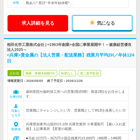
休暇
勤あり* 祝日* 年末年始休暇*…
求人詳細を見る
気になる
相田化学工業株式会社 | <1963年創業>全国に事業展開中！～健康経営優良
法人2025～
<兵庫>貴金属の【法人営業・配送業務】残業月平均2H／年休124
日
正社員
職種・業種未経験OK
転勤なし
第二新卒歓迎
情報更新日：2026/06/05
終了予定日：
2026/11/26
歯科医院や歯科技工所への営業(既存8割・新規2割)をお任せしま
す。
仕事内容
営業職にチャレンジしたい方、営業職としてWLBを改善したい方
対象と
なる方
兵庫県加東市山国2013-109 兵庫営業所 ※車通勤可 【雇い入れ直
後】上記事業所 【変更の範囲…
勤務地
■月給:22万円～36万円※固定残業代23,000円（9時間～14時間