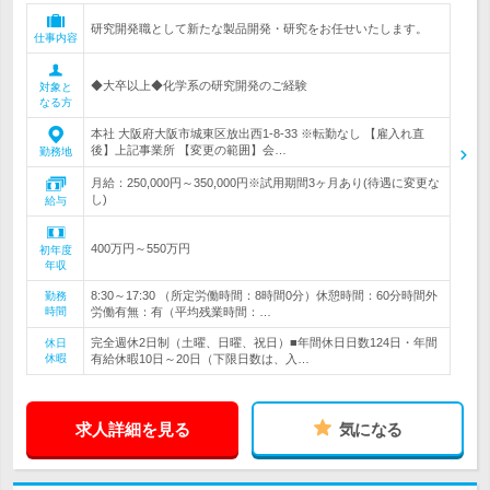
研究開発職として新たな製品開発・研究をお任せいたします。
仕事内容
◆大卒以上◆化学系の研究開発のご経験
対象と
なる方
本社 大阪府大阪市城東区放出西1-8-33 ※転勤なし 【雇入れ直
後】上記事業所 【変更の範囲】会…
勤務地
月給：250,000円～350,000円※試用期間3ヶ月あり(待遇に変更な
し)
給与
400万円～550万円
初年度
年収
8:30～17:30 （所定労働時間：8時間0分）休憩時間：60分時間外
勤務
時間
労働有無：有（平均残業時間：…
完全週休2日制（土曜、日曜、祝日）■年間休日日数124日・年間
休日
休暇
有給休暇10日～20日（下限日数は、入…
求人詳細を見る
気になる