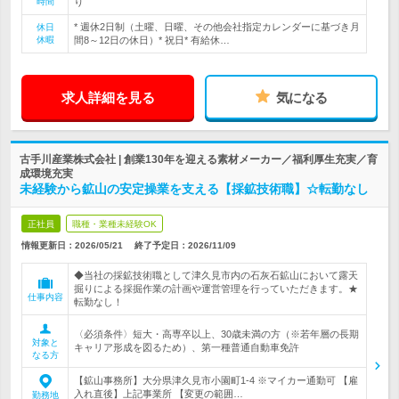
時間
り
* 週休2日制（土曜、日曜、その他会社指定カレンダーに基づき月
休日
休暇
間8～12日の休日）* 祝日* 有給休…
求人詳細を見る
気になる
古手川産業株式会社 | 創業130年を迎える素材メーカー／福利厚生充実／育
成環境充実
未経験から鉱山の安定操業を支える【採鉱技術職】☆転勤なし
正社員
職種・業種未経験OK
情報更新日：2026/05/21
終了予定日：
2026/11/09
◆当社の採鉱技術職として津久見市内の石灰石鉱山において露天
掘りによる採掘作業の計画や運営管理を行っていただきます。★
仕事内容
転勤なし！
〈必須条件〉短大・高専卒以上、30歳未満の方（※若年層の長期
対象と
キャリア形成を図るため）、第一種普通自動車免許
なる方
【鉱山事務所】大分県津久見市小園町1-4 ※マイカー通勤可 【雇
入れ直後】上記事業所 【変更の範囲…
勤務地