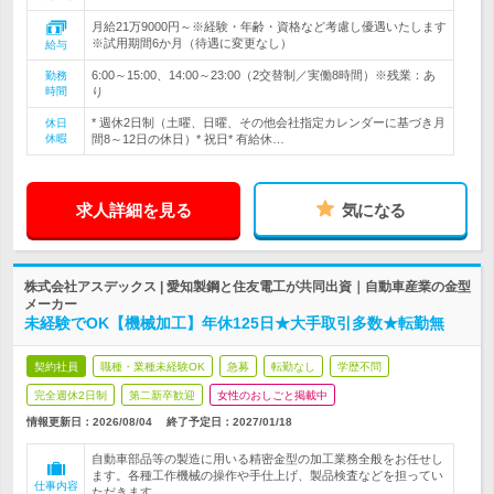
月給21万9000円～※経験・年齢・資格など考慮し優遇いたします
※試用期間6か月（待遇に変更なし）
給与
6:00～15:00、14:00～23:00（2交替制／実働8時間）※残業：あ
勤務
時間
り
* 週休2日制（土曜、日曜、その他会社指定カレンダーに基づき月
休日
休暇
間8～12日の休日）* 祝日* 有給休…
求人詳細を見る
気になる
株式会社アスデックス | 愛知製鋼と住友電工が共同出資｜自動車産業の金型
メーカー
未経験でOK【機械加工】年休125日★大手取引多数★転勤無
契約社員
職種・業種未経験OK
急募
転勤なし
学歴不問
完全週休2日制
第二新卒歓迎
女性のおしごと掲載中
情報更新日：2026/08/04
終了予定日：
2027/01/18
自動車部品等の製造に用いる精密金型の加工業務全般をお任せし
ます。各種工作機械の操作や手仕上げ、製品検査などを担ってい
仕事内容
ただきます。