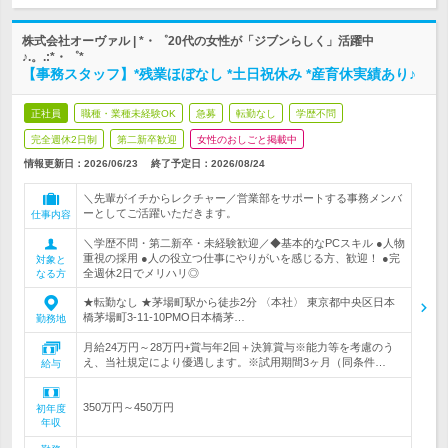
株式会社オーヴァル | *・゜20代の女性が「ジブンらしく」活躍中
♪.。.:*・゜*
【事務スタッフ】*残業ほぼなし *土日祝休み *産育休実績あり♪
正社員
職種・業種未経験OK
急募
転勤なし
学歴不問
完全週休2日制
第二新卒歓迎
女性のおしごと掲載中
情報更新日：2026/06/23
終了予定日：
2026/08/24
＼先輩がイチからレクチャー／営業部をサポートする事務メンバ
ーとしてご活躍いただきます。
仕事内容
＼学歴不問・第二新卒・未経験歓迎／◆基本的なPCスキル ●人物
重視の採用 ●人の役立つ仕事にやりがいを感じる方、歓迎！ ●完
対象と
全週休2日でメリハリ◎
なる方
★転勤なし ★茅場町駅から徒歩2分 〈本社〉 東京都中央区日本
橋茅場町3-11-10PMO日本橋茅…
勤務地
月給24万円～28万円+賞与年2回＋決算賞与※能力等を考慮のう
え、当社規定により優遇します。※試用期間3ヶ月（同条件…
給与
350万円～450万円
初年度
年収