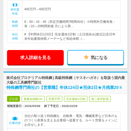
400万円～600万円
初年度
年収
8：00～16：40（所定労働時間7時間40分）※時間外労働有無：
勤務
時間
有（10～20時間前後 月により異…
# 【年間休日123日】完全週休2日制（土日祝休み)創立記念日年
休日
休暇
末年始夏期休暇メーデーなど有給休暇（…
求人詳細を見る
気になる
株式会社プロテリアル特殊鋼 | 高級特殊鋼（ヤスキハガネ）を取扱う国内最
大級の工具鋼専門販社
特殊鋼専門商社の【営業職】年休124日★完休2日★月残業20ｈ
正社員
業種未経験OK
学歴不問
完全週休2日制
第二新卒歓迎
情報更新日：2026/05/08
終了予定日：
2026/10/29
当社の取り扱う特殊鋼を、自動車・電気・機械業界など日本のも
のづくり産業を支える企業様へ提案する、ルート営業をメインに
仕事内容
お任せします。