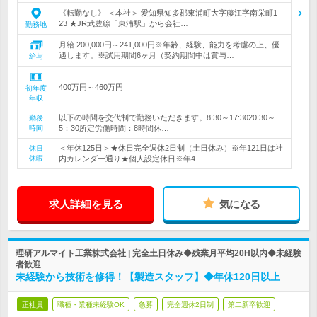
《転勤なし》 ＜本社＞ 愛知県知多郡東浦町大字藤江字南栄町1-
23 ★JR武豊線「東浦駅」から会社…
勤務地
月給 200,000円～241,000円※年齢、経験、能力を考慮の上、優
遇します。※試用期間6ヶ月（契約期間中は賞与…
給与
400万円～460万円
初年度
年収
以下の時間を交代制で勤務いただきます。8:30～17:3020:30～
勤務
時間
5：30所定労働時間：8時間休…
＜年休125日＞★休日完全週休2日制（土日休み）※年121日は社
休日
休暇
内カレンダー通り★個人設定休日※年4…
求人詳細を見る
気になる
理研アルマイト工業株式会社 | 完全土日休み◆残業月平均20H以内◆未経験
者歓迎
未経験から技術を修得！【製造スタッフ】◆年休120日以上
正社員
職種・業種未経験OK
急募
完全週休2日制
第二新卒歓迎