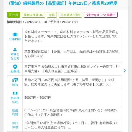
《愛知》歯科製品の【品質保証】年休123日／残業月20程度
正社員
業種未経験OK
急募
完全週休2日制
女性のおしごと掲載中
情報更新日：2026/06/19
終了予定日：
2026/10/01
歯科材料メーカーにて、歯科材料やメディカル製品の品質管理を
お任せします。将来的には会社のコアメンバーとして活躍してい
仕事内容
ただきます。
業界未経験歓迎！【必須】大卒以上、品質保証や品質管理の経験
対象と
をお持ちの方
なる方
三好事務所 愛知県みよし市三好町東山300 ※マイカー通勤可（駐
車場完備） 【雇入れ直後】上記事業…
勤務地
月給26万円～35万円※試用期間6ヶ月（待遇に変更なし）※経
験、能力考慮のうえ決定します【モデル年収例】30歳／55…
給与
500万円～800万円
初年度
年収
8：35～17：20（所定労働時間7時間50分／休憩55分）※時間外
勤務
時間
労働あり（月平均20時間）
* 年間休日123日* 完全週休2日制（土・日）、祝日* 有給休暇（4
休日
休暇
日～15日※入社直後に付与） …