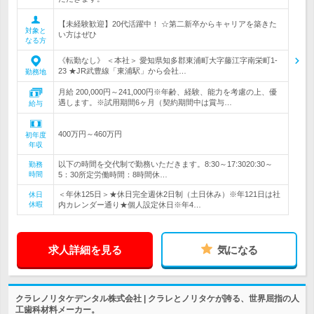
【未経験歓迎】20代活躍中！ ☆第二新卒からキャリアを築きた
対象と
い方はぜひ
なる方
《転勤なし》 ＜本社＞ 愛知県知多郡東浦町大字藤江字南栄町1-
23 ★JR武豊線「東浦駅」から会社…
勤務地
月給 200,000円～241,000円※年齢、経験、能力を考慮の上、優
遇します。※試用期間6ヶ月（契約期間中は賞与…
給与
400万円～460万円
初年度
年収
以下の時間を交代制で勤務いただきます。8:30～17:3020:30～
勤務
時間
5：30所定労働時間：8時間休…
＜年休125日＞★休日完全週休2日制（土日休み）※年121日は社
休日
休暇
内カレンダー通り★個人設定休日※年4…
求人詳細を見る
気になる
クラレノリタケデンタル株式会社 | クラレとノリタケが誇る、世界屈指の人
工歯科材料メーカー。