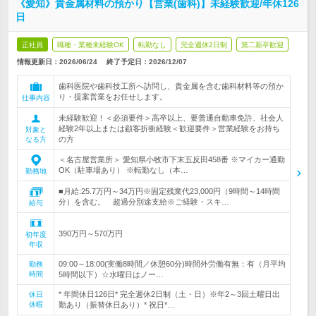
《愛知》貴金属材料の預かり【営業(歯科)】未経験歓迎/年休126
日
正社員
職種・業種未経験OK
転勤なし
完全週休2日制
第二新卒歓迎
情報更新日：2026/06/24
終了予定日：
2026/12/07
歯科医院や歯科技工所へ訪問し、貴金属を含む歯科材料等の預か
り・提案営業をお任せします。
仕事内容
未経験歓迎！＜必須要件＞高卒以上、要普通自動車免許、社会人
経験2年以上または顧客折衝経験＜歓迎要件＞営業経験をお持ち
対象と
の方
なる方
＜名古屋営業所＞ 愛知県小牧市下末五反田458番 ※マイカー通勤
OK（駐車場あり） ※転勤なし（本…
勤務地
■月給:25.7万円～34万円※固定残業代23,000円（9時間～14時間
分）を含む。 超過分別途支給※ご経験・スキ…
給与
390万円～570万円
初年度
年収
09:00～18:00(実働8時間／休憩60分)時間外労働有無：有（月平均
勤務
時間
5時間以下）☆水曜日はノー…
* 年間休日126日* 完全週休2日制（土・日）※年2～3回土曜日出
休日
休暇
勤あり（振替休日あり）* 祝日*…