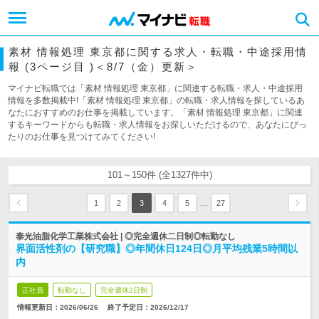
素材 情報処理 東京都に関する求人・転職・中途採用情
報 (3ページ目 )＜8/7（金）更新＞
マイナビ転職では「素材 情報処理 東京都」に関連する転職・求人・中途採用
情報を多数掲載中!「素材 情報処理 東京都」の転職・求人情報を探しているあ
なたにおすすめのお仕事を掲載しています。「素材 情報処理 東京都」に関連
するキーワードからも転職・求人情報をお探しいただけるので、あなたにぴっ
たりのお仕事を見つけてみてください!
101～150件 (全1327件中)
…
1
2
3
4
5
27
泰光油脂化学工業株式会社 | ◎完全週休二日制◎転勤なし
界面活性剤の【研究職】◎年間休日124日◎月平均残業5時間以
内
正社員
転勤なし
完全週休2日制
情報更新日：2026/06/26
終了予定日：
2026/12/17