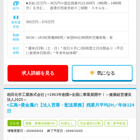
■月給:22万円～36万円※固定残業代23,000円（9時間～14時間
分）を含む。 超過分別途支給※ご経験・スキルを…
給与
350万円～570万円
初年度
年収
勤務
09:00～18:00(実働8時間／休憩60分)時間外労働有無：有
時間
* 週休2日制（土・日）* 祝日※月に2回程度土日出勤あり（平日
休日
休暇
に振替休日取得）* 年末年始休暇* …
求人詳細を見る
気になる
相田化学工業株式会社 | <1963年創業>全国に事業展開中！～健康経営優良
法人2025～
<広島>貴金属の【法人営業・配送業務】残業月平均2H／年休124
日
正社員
職種・業種未経験OK
転勤なし
完全週休2日制
第二新卒歓迎
情報更新日：2026/04/24
終了予定日：
2026/10/22