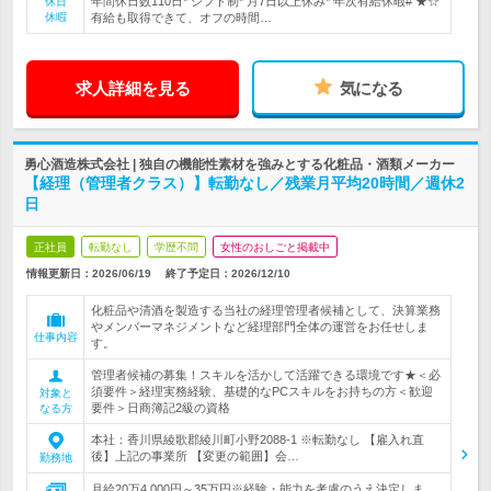
年間休日数110日* シフト制* 月7日以上休み* 年次有給休暇# ★☆
休日
休暇
有給も取得できて、オフの時間…
求人詳細を見る
気になる
勇心酒造株式会社 | 独自の機能性素材を強みとする化粧品・酒類メーカー
【経理（管理者クラス）】転勤なし／残業月平均20時間／週休2
日
正社員
転勤なし
学歴不問
女性のおしごと掲載中
情報更新日：2026/06/19
終了予定日：
2026/12/10
化粧品や清酒を製造する当社の経理管理者候補として、決算業務
やメンバーマネジメントなど経理部門全体の運営をお任せしま
仕事内容
す。
管理者候補の募集！スキルを活かして活躍できる環境です★＜必
須要件＞経理実務経験、基礎的なPCスキルをお持ちの方＜歓迎
対象と
要件＞日商簿記2級の資格
なる方
本社：香川県綾歌郡綾川町小野2088-1 ※転勤なし 【雇入れ直
後】上記の事業所 【変更の範囲】会…
勤務地
月給20万4,000円～35万円※経験・能力を考慮のうえ決定しま