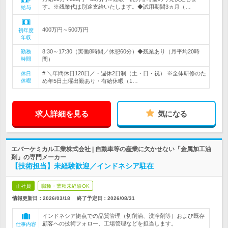
す。※残業代は別途支給いたします。◆試用期間3ヵ月（…
給与
400万円～500万円
初年度
年収
8:30～17:30（実働8時間／休憩60分）◆残業あり（月平均20時
勤務
時間
間）
# ＼年間休日120日／・週休2日制（土・日・祝） ※全体研修のた
休日
休暇
め年5日土曜出勤あり・有給休暇（1…
求人詳細を見る
気になる
エバーケミカル工業株式会社 | 自動車等の産業に欠かせない「金属加工油
剤」の専門メーカー
【技術担当】未経験歓迎／インドネシア駐在
正社員
職種・業種未経験OK
情報更新日：2026/03/18
終了予定日：
2026/08/31
インドネシア拠点での品質管理（切削油、洗浄剤等）および既存
顧客への技術フォロー、工場管理などを担当します。
仕事内容