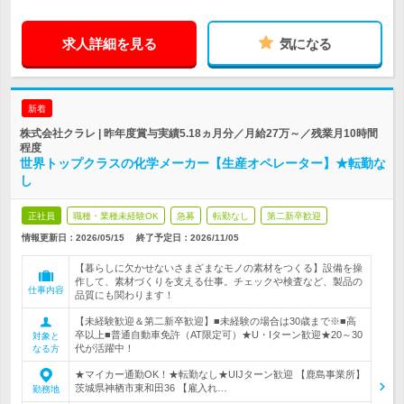
求人詳細を見る
気になる
新着
株式会社クラレ | 昨年度賞与実績5.18ヵ月分／月給27万～／残業月10時間
程度
世界トップクラスの化学メーカー【生産オペレーター】★転勤な
し
正社員
職種・業種未経験OK
急募
転勤なし
第二新卒歓迎
情報更新日：2026/05/15
終了予定日：
2026/11/05
【暮らしに欠かせないさまざまなモノの素材をつくる】設備を操
作して、素材づくりを支える仕事。チェックや検査など、製品の
仕事内容
品質にも関わります！
【未経験歓迎＆第二新卒歓迎】■未経験の場合は30歳まで※■高
卒以上■普通自動車免許（AT限定可）★U・Iターン歓迎★20～30
対象と
代が活躍中！
なる方
★マイカー通勤OK！★転勤なし★UIJターン歓迎 【鹿島事業所】
茨城県神栖市東和田36 【雇入れ…
勤務地