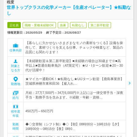
程度
世界トップクラスの化学メーカー【生産オペレーター】★転勤な
し
正社員
職種・業種未経験OK
急募
転勤なし
第二新卒歓迎
情報更新日：2026/05/29
終了予定日：
2026/08/27
【暮らしに欠かせないさまざまなモノの素材をつくる】設備を操
作して、素材づくりを支える仕事。チェックや検査など、製品の
仕事内容
品質にも関わります！
【未経験歓迎＆第二新卒歓迎】■未経験の場合は30歳まで※■高
卒以上■普通自動車免許（AT限定可）★U・Iターン歓迎★20～30
対象と
代が活躍中！
なる方
★マイカー通勤OK！★転勤なし★UIJターン歓迎 【鹿島事業所】
茨城県神栖市東和田36 【雇入れ…
勤務地
月給：27万7,500円～34万6,000円※上記には一律交替手当・深夜
手当・勤務手当を含みます。※経験・年齢・資格…
給与
450万円～650万円
初年度
年収
◆◇交替制（シフト制）◆◇【朝】08時00分～16時15分【夕】
勤務
時間
16時00分～0時15分【夜】0時0…