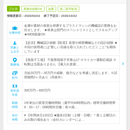
正社員
業種未経験OK
急募
第二新卒歓迎
情報更新日：2026/04/24
終了予定日：
2026/10/22
金属や素材の表面を研磨するブラストマシンの機械設計業務をお
任せします。 ★将来は部門のスペシャリストとしてスキルアップ
仕事内容
★WEB面接OK
【必須】機械設計経験【歓迎】装置や精密機械などの設計経験 ★
今回の採用者には"新しい目線を取り入れていただくこと"を期待
対象と
しています
なる方
【我孫子工場】 千葉県我孫子市青山17 ※マイカー通勤応相談 ※
転勤は当面ありません 【雇入れ直後…
勤務地
月給20万円～30万円※経験、能力などを考慮し決定します。※試
用期間3ヶ月あり（同条件）
給与
300万円～600万円
初年度
年収
1年単位の変形労働時間制（週平均40時間以内）標準労働時間帯
勤務
時間
8：00～17：00時間外労働：有※残…
# 【年間休日120日】■週休2日制（土曜・日曜）＊第１土曜日の
休日
休暇
み出勤の場合あり（会社カレンダーによ…