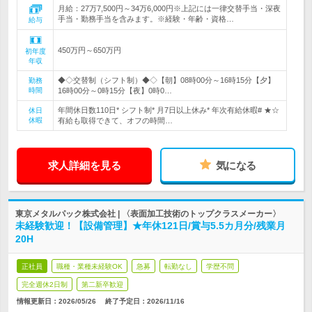
月給：27万7,500円～34万6,000円※上記には一律交替手当・深夜
手当・勤務手当を含みます。※経験・年齢・資格…
給与
450万円～650万円
初年度
年収
◆◇交替制（シフト制）◆◇【朝】08時00分～16時15分【夕】
勤務
時間
16時00分～0時15分【夜】0時0…
年間休日数110日* シフト制* 月7日以上休み* 年次有給休暇# ★☆
休日
休暇
有給も取得できて、オフの時間…
求人詳細を見る
気になる
東京メタルパック株式会社 | 〈表面加工技術のトップクラスメーカー〉
未経験歓迎！【設備管理】★年休121日/賞与5.5カ月分/残業月
20H
正社員
職種・業種未経験OK
急募
転勤なし
学歴不問
完全週休2日制
第二新卒歓迎
情報更新日：2026/05/26
終了予定日：
2026/11/16