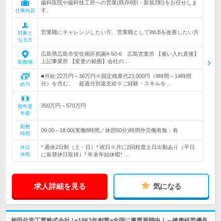
歯科医院や歯科技工所への営業(既存8割・新規2割)をお任せしま
す。
仕事内容
営業職にチャレンジしたい方、営業職としてWLBを改善したい方
対象と
なる方
広島県広島市安佐南区祇園4-50-6 広島営業所 【雇い入れ直後】
上記事業所 【変更の範囲】会社の…
勤務地
■月給:22万円～36万円※固定残業代23,000円（9時間～14時間
分）を含む。 超過分別途支給※ご経験・スキルを…
給与
350万円～570万円
初年度
年収
勤務
09:00～18:00(実働8時間／休憩60分)時間外労働有無：有
時間
* 週休2日制（土・日）* 祝日※月に2回程度土日出勤あり（平日
休日
休暇
に振替休日取得）* 年末年始休暇* …
求人詳細を見る
気になる
相田化学工業株式会社 | <1963年創業>全国に事業展開中！～健康経営優良