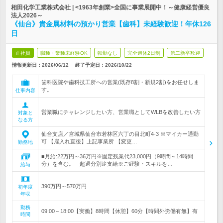
相田化学工業株式会社 | <1963年創業>全国に事業展開中！～健康経営優良
法人2026～
《仙台》貴金属材料の預かり営業【歯科】未経験歓迎！年休126
日
正社員
職種・業種未経験OK
転勤なし
完全週休2日制
第二新卒歓迎
情報更新日：2026/06/12
終了予定日：
2026/10/22
歯科医院や歯科技工所への営業(既存8割・新規2割)をお任せしま
す。
仕事内容
営業職にチャレンジしたい方、営業職としてWLBを改善したい方
対象と
なる方
仙台支店／宮城県仙台市若林区六丁の目北町4-3 ※マイカー通勤
可 【雇入れ直後】上記事業所 【変更…
勤務地
■月給:22万円～36万円※固定残業代23,000円（9時間～14時間
分）を含む。 超過分別途支給※ご経験・スキルを…
給与
390万円～570万円
初年度
年収
勤務
09:00～18:00【実働】8時間【休憩】60分【時間外労働有無】有
時間