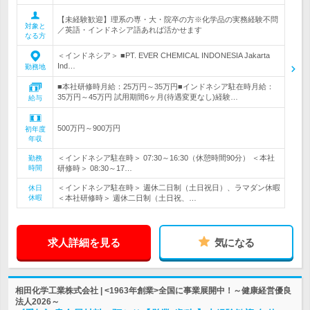
【未経験歓迎】理系の専・大・院卒の方※化学品の実務経験不問
対象と
／英語・インドネシア語あれば活かせます
なる方
＜インドネシア＞ ■PT. EVER CHEMICAL INDONESIA Jakarta
Ind…
勤務地
■本社研修時月給：25万円～35万円■インドネシア駐在時月給：
35万円～45万円 試用期間6ヶ月(待遇変更なし)経験…
給与
500万円～900万円
初年度
年収
＜インドネシア駐在時＞ 07:30～16:30（休憩時間90分） ＜本社
勤務
時間
研修時＞ 08:30～17…
＜インドネシア駐在時＞ 週休二日制（土日祝日）、ラマダン休暇
休日
休暇
＜本社研修時＞ 週休二日制（土日祝、…
求人詳細を見る
気になる
相田化学工業株式会社 | <1963年創業>全国に事業展開中！～健康経営優良
法人2026～