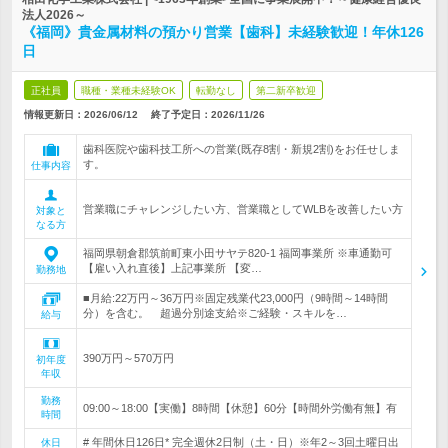
法人2026～
《福岡》貴金属材料の預かり営業【歯科】未経験歓迎！年休126
日
正社員
職種・業種未経験OK
転勤なし
第二新卒歓迎
情報更新日：2026/06/12
終了予定日：
2026/11/26
歯科医院や歯科技工所への営業(既存8割・新規2割)をお任せしま
す。
仕事内容
営業職にチャレンジしたい方、営業職としてWLBを改善したい方
対象と
なる方
福岡県朝倉郡筑前町東小田サヤテ820-1 福岡事業所 ※車通勤可
【雇い入れ直後】上記事業所 【変…
勤務地
■月給:22万円～36万円※固定残業代23,000円（9時間～14時間
分）を含む。 超過分別途支給※ご経験・スキルを…
給与
390万円～570万円
初年度
年収
勤務
09:00～18:00【実働】8時間【休憩】60分【時間外労働有無】有
時間
# 年間休日126日* 完全週休2日制（土・日）※年2～3回土曜日出
休日