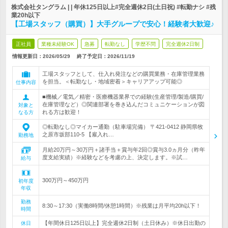
株式会社タングラム | | 年休125日以上#完全週休2日(土日祝) #転勤ナシ #残
業20h以下
【工場スタッフ（購買）】大手グループで安心！経験者大歓迎♪
正社員
業種未経験OK
急募
転勤なし
学歴不問
完全週休2日制
情報更新日：2026/05/29
終了予定日：
2026/11/19
工場スタッフとして、仕入れ発注などの購買業務・在庫管理業務
を担当。＜転勤なし・地域密着＞キャリアアップ可能◎
仕事内容
■機械／電気／精密・医療機器業界での経験(生産管理/製造/購買/
在庫管理など）◎関連部署を巻き込んだコミュニケーションが図
対象と
れる方は歓迎！
なる方
◎転勤なし◎マイカー通勤（駐車場完備） 〒421-0412 静岡県牧
之原市坂部110-5 【雇入れ…
勤務地
月給20万円～30万円＋諸手当＋賞与年2回◎賞与3.0ヵ月分（昨年
度支給実績）※経験などを考慮の上、決定します。※試…
給与
300万円～450万円
初年度
年収
勤務
8:30～17:30（実働8時間/休憩1時間）※残業は月平均20h以下！
時間
【年間休日125日以上】完全週休2日制（土日休み）※休日出勤の
休日