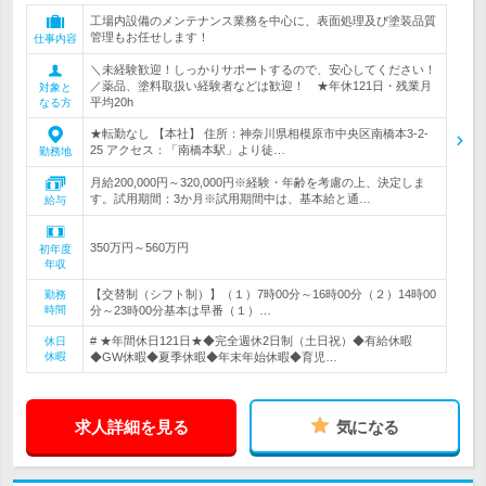
工場内設備のメンテナンス業務を中心に、表面処理及び塗装品質
管理もお任せします！
仕事内容
＼未経験歓迎！しっかりサポートするので、安心してください！
／薬品、塗料取扱い経験者などは歓迎！ ★年休121日・残業月
対象と
平均20h
なる方
★転勤なし 【本社】 住所：神奈川県相模原市中央区南橋本3-2-
25 アクセス：「南橋本駅」より徒…
勤務地
月給200,000円～320,000円※経験・年齢を考慮の上、決定しま
す。試用期間：3か月※試用期間中は、基本給と通…
給与
350万円～560万円
初年度
年収
【交替制（シフト制）】（１）7時00分～16時00分（２）14時00
勤務
時間
分～23時00分基本は早番（１）…
# ★年間休日121日★◆完全週休2日制（土日祝）◆有給休暇
休日
休暇
◆GW休暇◆夏季休暇◆年末年始休暇◆育児…
求人詳細を見る
気になる