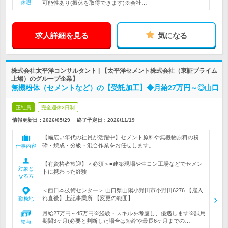
休暇
可能性あり(振休を取得できます)※会社…
求人詳細を見る
気になる
株式会社太平洋コンサルタント | 【太平洋セメント株式会社（東証プライム
上場）のグループ企業】
無機粉体（セメントなど）の【受託加工】◆月給27万円～◎山口
正社員
完全週休2日制
情報更新日：2026/05/29
終了予定日：
2026/11/19
【幅広い年代の社員が活躍中】セメント原料や無機物原料の粉
砕・焼成・分級・混合作業をお任せします。
仕事内容
【有資格者歓迎】＜必須＞■建築現場や生コン工場などでセメン
対象と
トに携わった経験
なる方
＜西日本技術センター＞ 山口県山陽小野田市小野田6276 【雇入
れ直後】上記事業所 【変更の範囲】…
勤務地
月給27万円～45万円※経験・スキルを考慮し、優遇します※試用
期間3ヶ月(必要と判断した場合は短縮や最長6ヶ月までの…
給与