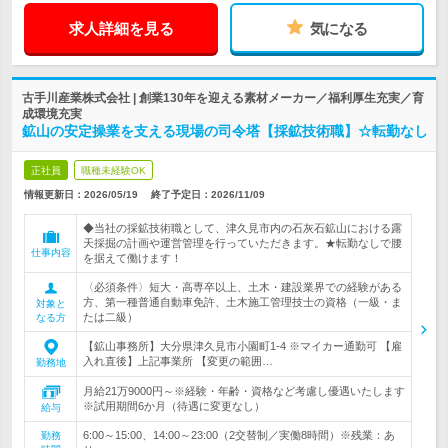
求人詳細を見る
気になる
古手川産業株式会社 | 創業130年を迎える素材メーカー／福利厚生充実／育
成環境充実
鉱山の安定操業を支える現場の司令塔【採鉱技術職】☆転勤なし
正社員
職種未経験OK
情報更新日：2026/05/19
終了予定日：
2026/11/09
◆当社の採鉱技術職として、津久見市内の石灰石鉱山における露
天採掘の計画や運営管理を行っていただきます。★転勤なしで腰
仕事内容
を据えて働けます！
〈必須条件〉短大・高専卒以上、土木・建設業界での経験がある
方、第一種普通自動車免許、土木施工管理技士の資格（一級・ま
対象と
たは二級）
なる方
【鉱山事務所】大分県津久見市小園町1-4 ※マイカー通勤可 【雇
入れ直後】上記事業所 【変更の範囲…
勤務地
月給21万9000円～※経験・年齢・資格など考慮し優遇いたします
※試用期間6か月（待遇に変更なし）
給与
6:00～15:00、14:00～23:00（2交替制／実働8時間）※残業：あ
勤務