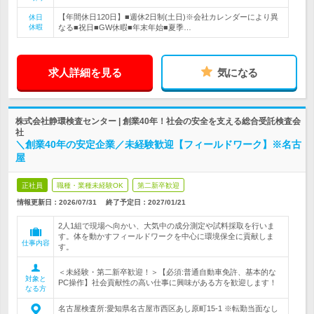
【年間休日120日】■週休2日制(土日)※会社カレンダーにより異
休日
休暇
なる■祝日■GW休暇■年末年始■夏季…
求人詳細を見る
気になる
株式会社静環検査センター | 創業40年！社会の安全を支える総合受託検査会
社
＼創業40年の安定企業／未経験歓迎【フィールドワーク】※名古
屋
正社員
職種・業種未経験OK
第二新卒歓迎
情報更新日：2026/07/31
終了予定日：
2027/01/21
2人1組で現場へ向かい、大気中の成分測定や試料採取を行いま
す。体を動かすフィールドワークを中心に環境保全に貢献しま
仕事内容
す。
＜未経験・第二新卒歓迎！＞【必須:普通自動車免許、基本的な
対象と
PC操作】社会貢献性の高い仕事に興味がある方を歓迎します！
なる方
名古屋検査所:愛知県名古屋市西区あし原町15-1 ※転勤当面なし