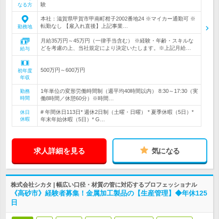
験
なる方
本社：滋賀県甲賀市甲南町柑子2002番地24 ※マイカー通勤可 ※
転勤なし 【雇入れ直後】上記事業…
勤務地
月給35万円～45万円（一律手当含む） ※経験・年齢・スキルな
どを考慮の上、当社規定により決定いたします。※上記月給…
給与
500万円～600万円
初年度
年収
1年単位の変形労働時間制（週平均40時間以内） 8:30～17:30（実
勤務
時間
働8時間／休憩60分）※時間…
# 年間休日113日* 週休2日制（土曜・日曜） * 夏季休暇（5日）*
休日
休暇
年末年始休暇（5日）* G…
求人詳細を見る
気になる
株式会社シカタ | 幅広い口径・材質の管に対応するプロフェッショナル
《高砂市》経験者募集！金属加工製品の【生産管理】◆年休125
日