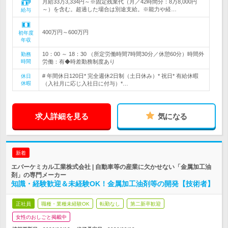
月給33万3,334円～※固定残業代（月／42時間分：8万8,000円
～）を含む。超過した場合は別途支給。※能力や経…
給与
400万円～600万円
初年度
年収
10：00 ～ 18：30 （所定労働時間7時間30分／休憩60分）時間外
勤務
時間
労働：有◆時差勤務制度あり
# 年間休日120日* 完全週休2日制（土日休み）* 祝日* 有給休暇
休日
休暇
（入社月に応じ入社日に付与）*…
求人詳細を見る
気になる
新着
エバーケミカル工業株式会社 | 自動車等の産業に欠かせない「金属加工油
剤」の専門メーカー
知識・経験歓迎＆未経験OK！金属加工油剤等の開発【技術者】
正社員
職種・業種未経験OK
転勤なし
第二新卒歓迎
女性のおしごと掲載中