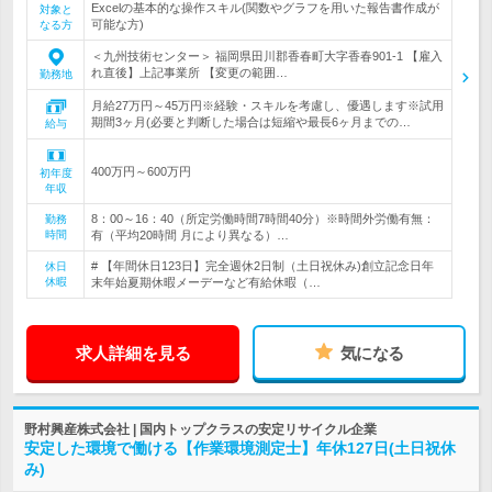
Excelの基本的な操作スキル(関数やグラフを用いた報告書作成が
対象と
可能な方)
なる方
＜九州技術センター＞ 福岡県田川郡香春町大字香春901-1 【雇入
れ直後】上記事業所 【変更の範囲…
勤務地
月給27万円～45万円※経験・スキルを考慮し、優遇します※試用
期間3ヶ月(必要と判断した場合は短縮や最長6ヶ月までの…
給与
400万円～600万円
初年度
年収
8：00～16：40（所定労働時間7時間40分）※時間外労働有無：
勤務
時間
有（平均20時間 月により異なる）…
# 【年間休日123日】完全週休2日制（土日祝休み)創立記念日年
休日
休暇
末年始夏期休暇メーデーなど有給休暇（…
求人詳細を見る
気になる
野村興産株式会社 | 国内トップクラスの安定リサイクル企業
安定した環境で働ける【作業環境測定士】年休127日(土日祝休
み)