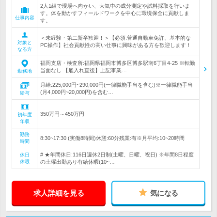
2人1組で現場へ向かい、大気中の成分測定や試料採取を行いま
す。体を動かすフィールドワークを中心に環境保全に貢献しま
仕事内容
す。
＜未経験・第二新卒歓迎！＞【必須:普通自動車免許、基本的な
対象と
PC操作】社会貢献性の高い仕事に興味がある方を歓迎します！
なる方
福岡支店・検査所:福岡県福岡市博多区博多駅南6丁目4-25 ※転勤
当面なし 【雇入れ直後】上記事業…
勤務地
月給:225,000円~290,000円(一律職能手当を含む)※一律職能手当
(月4,000円~20,000円)を含む…
給与
350万円～450万円
初年度
年収
勤務
8:30~17:30 (実働8時間)休憩:60分残業:有※月平均:10~20時間
時間
# ★年間休日:116日週休2日制(土曜、日曜、祝日) ※年間8日程度
休日
休暇
の土曜出勤あり有給休暇(10~…
求人詳細を見る
気になる