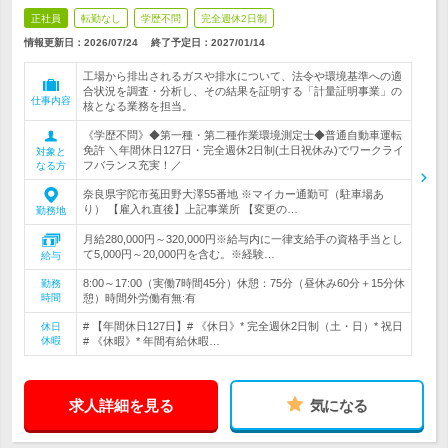
正社員
転勤なし
学歴不問
完全週休2日制
情報更新日：2026/07/24
終了予定日：
2027/01/14
工場から排出されるガスや排水について、法令や環境基準への適
合状況を調査・分析し、その結果を証明する「計量証明事業」の
仕事内容
核となる業務を担当。
《学歴不問》◆第一種・第二種作業環境測定士◆普通自動車運転
免許 ＼年間休日127日・完全週休2日制(土日祝休み)でワークライ
対象と
フバランス充実！／
なる方
奈良県宇陀市菟田野大澤55番地 ※マイカー通勤可（駐車場あ
り） 【雇入れ直後】上記事業所 【変更の…
勤務地
月給280,000円～320,000円※給与内に一律支給手の資格手当とし
て5,000円～20,000円を含む。※経験…
給与
8:00～17:00（実働7時間45分）休憩：75分（昼休み60分＋15分休
勤務
時間
憩）時間外労働有無:有
# 【年間休日127日】# 《休日》* 完全週休2日制（土・日）* 祝日
休日
休暇
# 《休暇》* 年間有給休暇…
求人詳細を見る
気になる