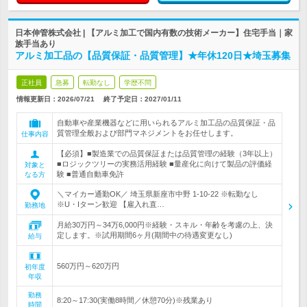
日本伸管株式会社 | 【アルミ加工で国内有数の技術メーカー】住宅手当｜家
族手当あり
アルミ加工品の【品質保証・品質管理】★年休120日★埼玉募集
正社員
急募
転勤なし
学歴不問
情報更新日：2026/07/21
終了予定日：
2027/01/11
自動車や産業機器などに用いられるアルミ加工品の品質保証・品
質管理全般および部門マネジメントをお任せします。
仕事内容
【必須】■製造業での品質保証または品質管理の経験（3年以上）
■ロジックツリーの実務活用経験 ■量産化に向けて製品の評価経
対象と
験 ■普通自動車免許
なる方
＼マイカー通勤OK／ 埼玉県新座市中野 1-10-22 ※転勤なし
※U・Iターン歓迎 【雇入れ直…
勤務地
月給30万円～34万6,000円※経験・スキル・年齢を考慮の上、決
定します。※試用期間6ヶ月(期間中の待遇変更なし)
給与
560万円～620万円
初年度
年収
勤務
8:20～17:30(実働8時間／休憩70分)※残業あり
時間