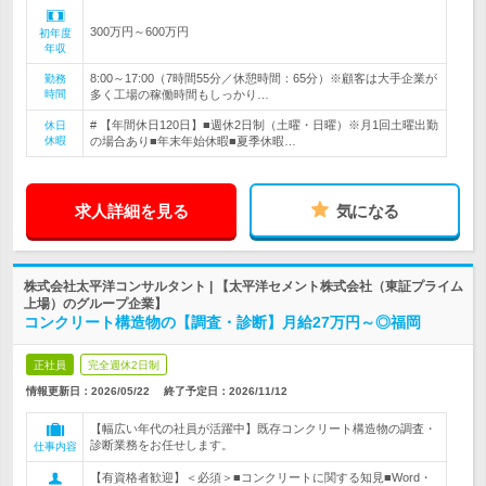
300万円～600万円
初年度
年収
8:00～17:00（7時間55分／休憩時間：65分）※顧客は大手企業が
勤務
時間
多く工場の稼働時間もしっかり…
# 【年間休日120日】■週休2日制（土曜・日曜）※月1回土曜出勤
休日
休暇
の場合あり■年末年始休暇■夏季休暇…
求人詳細を見る
気になる
株式会社太平洋コンサルタント | 【太平洋セメント株式会社（東証プライム
上場）のグループ企業】
コンクリート構造物の【調査・診断】月給27万円～◎福岡
正社員
完全週休2日制
情報更新日：2026/05/22
終了予定日：
2026/11/12
【幅広い年代の社員が活躍中】既存コンクリート構造物の調査・
診断業務をお任せします。
仕事内容
【有資格者歓迎】＜必須＞■コンクリートに関する知見■Word・