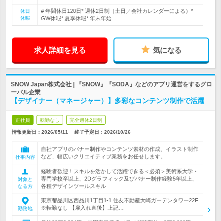
# 年間休日120日* 週休2日制（土日／会社カレンダーによる）*
休日
休暇
GW休暇* 夏季休暇* 年末年始…
求人詳細を見る
気になる
SNOW Japan株式会社 | 『SNOW』『SODA』などのアプリ運営をするグロ
ーバル企業
【デザイナー（マネージャー）】多彩なコンテンツ制作で活躍
正社員
転勤なし
完全週休2日制
情報更新日：2026/05/11
終了予定日：
2026/10/26
自社アプリのバナー制作やコンテンツ素材の作成、イラスト制作
など、幅広いクリエイティブ業務をお任せします。
仕事内容
経験者歓迎！スキルを活かして活躍できる＜必須＞美術系大学・
専門学校卒以上、2Dグラフィック及びバナー制作経験5年以上、
対象と
各種デザインツールスキル
なる方
東京都品川区西品川1丁目1-1 住友不動産大崎ガーデンタワー22F
※転勤なし 【雇入れ直後】上記…
勤務地