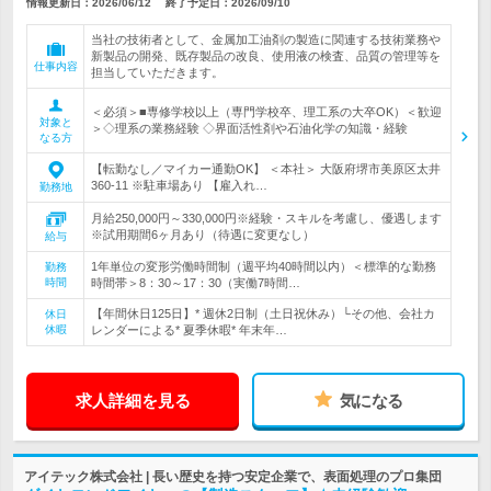
情報更新日：2026/06/12
終了予定日：
2026/09/10
当社の技術者として、金属加工油剤の製造に関連する技術業務や
新製品の開発、既存製品の改良、使用液の検査、品質の管理等を
仕事内容
担当していただきます。
＜必須＞■専修学校以上（専門学校卒、理工系の大卒OK）＜歓迎
対象と
＞◇理系の業務経験 ◇界面活性剤や石油化学の知識・経験
なる方
【転勤なし／マイカー通勤OK】 ＜本社＞ 大阪府堺市美原区太井
360-11 ※駐車場あり 【雇入れ…
勤務地
月給250,000円～330,000円※経験・スキルを考慮し、優遇します
※試用期間6ヶ月あり（待遇に変更なし）
給与
1年単位の変形労働時間制（週平均40時間以内）＜標準的な勤務
勤務
時間
時間帯＞8：30～17：30（実働7時間…
【年間休日125日】* 週休2日制（土日祝休み）└その他、会社カ
休日
休暇
レンダーによる* 夏季休暇* 年末年…
求人詳細を見る
気になる
アイテック株式会社 | 長い歴史を持つ安定企業で、表面処理のプロ集団