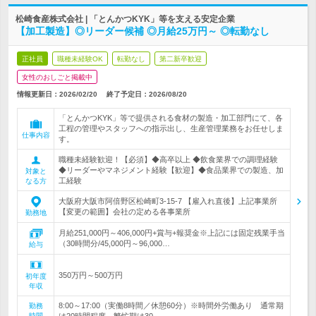
松崎食産株式会社 | 「とんかつKYK」等を支える安定企業
【加工製造】◎リーダー候補 ◎月給25万円～ ◎転勤なし
正社員
職種未経験OK
転勤なし
第二新卒歓迎
女性のおしごと掲載中
情報更新日：2026/02/20
終了予定日：
2026/08/20
「とんかつKYK」等で提供される食材の製造・加工部門にて、各
工程の管理やスタッフへの指示出し、生産管理業務をお任せしま
仕事内容
す。
職種未経験歓迎！【必須】◆高卒以上 ◆飲食業界での調理経験
◆リーダーやマネジメント経験【歓迎】◆食品業界での製造、加
対象と
工経験
なる方
大阪府大阪市阿倍野区松崎町3-15-7 【雇入れ直後】上記事業所
【変更の範囲】会社の定める各事業所
勤務地
月給251,000円～406,000円+賞与+報奨金※上記には固定残業手当
（30時間分/45,000円～96,000…
給与
350万円～500万円
初年度
年収
8:00～17:00（実働8時間／休憩60分）※時間外労働あり 通常期
勤務
時間