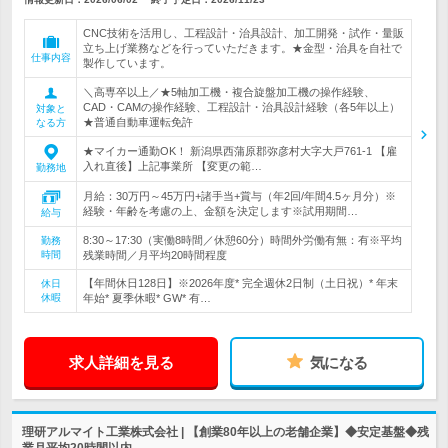
CNC技術を活用し、工程設計・治具設計、加工開発・試作・量販
立ち上げ業務などを行っていただきます。★金型・治具を自社で
仕事内容
製作しています。
＼高専卒以上／★5軸加工機・複合旋盤加工機の操作経験、
CAD・CAMの操作経験、工程設計・治具設計経験（各5年以上）
対象と
★普通自動車運転免許
なる方
★マイカー通勤OK！ 新潟県西蒲原郡弥彦村大字大戸761-1 【雇
入れ直後】上記事業所 【変更の範…
勤務地
月給：30万円～45万円+諸手当+賞与（年2回/年間4.5ヶ月分）※
経験・年齢を考慮の上、金額を決定します※試用期間…
給与
8:30～17:30（実働8時間／休憩60分）時間外労働有無：有※平均
勤務
時間
残業時間／月平均20時間程度
【年間休日128日】※2026年度* 完全週休2日制（土日祝）* 年末
休日
休暇
年始* 夏季休暇* GW* 有…
求人詳細を見る
気になる
理研アルマイト工業株式会社 | 【創業80年以上の老舗企業】◆安定基盤◆残