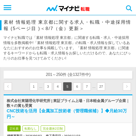
素材 情報処理 東京都に関する求人・転職・中途採用情
報 (5ページ目 )＜8/7（金）更新＞
マイナビ転職では「素材 情報処理 東京都」に関連する転職・求人・中途採用
情報を多数掲載中!「素材 情報処理 東京都」の転職・求人情報を探しているあ
なたにおすすめのお仕事を掲載しています。「素材 情報処理 東京都」に関連
するキーワードからも転職・求人情報をお探しいただけるので、あなたにぴっ
たりのお仕事を見つけてみてください!
201～250件 (全1327件中)
…
…
1
3
4
5
6
7
27
株式会社東陽理化学研究所 | 東証プライム上場・日本軽金属グループ企業｜
数々の賞も受賞
CNC技術を活用【金属加工技術者（管理職候補）】◆月給30万
円～
正社員
転勤なし
完全週休2日制
情報更新日：2026/06/02
終了予定日：
2026/11/23