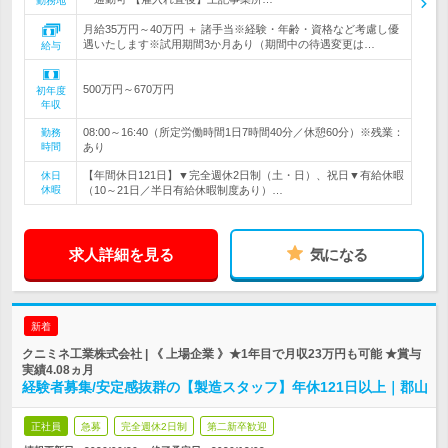
勤務地
月給35万円～40万円 ＋ 諸手当※経験・年齢・資格など考慮し優
遇いたします※試用期間3か月あり（期間中の待遇変更は…
給与
500万円～670万円
初年度
年収
08:00～16:40（所定労働時間1日7時間40分／休憩60分）※残業：
勤務
時間
あり
【年間休日121日】▼完全週休2日制（土・日）、祝日▼有給休暇
休日
休暇
（10～21日／半日有給休暇制度あり）…
求人詳細を見る
気になる
新着
クニミネ工業株式会社 | 《 上場企業 》★1年目で月収23万円も可能 ★賞与
実績4.08ヵ月
経験者募集/安定感抜群の【製造スタッフ】年休121日以上｜郡山
正社員
急募
完全週休2日制
第二新卒歓迎