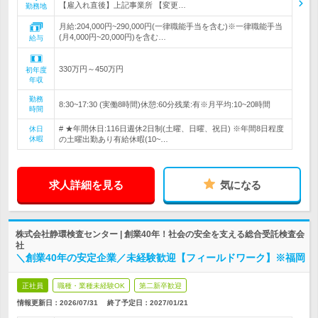
【雇入れ直後】上記事業所 【変更…
勤務地
月給:204,000円~290,000円(一律職能手当を含む)※一律職能手当
(月4,000円~20,000円)を含む…
給与
330万円～450万円
初年度
年収
勤務
8:30~17:30 (実働8時間)休憩:60分残業:有※月平均:10~20時間
時間
# ★年間休日:116日週休2日制(土曜、日曜、祝日) ※年間8日程度
休日
休暇
の土曜出勤あり有給休暇(10~…
求人詳細を見る
気になる
株式会社静環検査センター | 創業40年！社会の安全を支える総合受託検査会
社
＼創業40年の安定企業／未経験歓迎【フィールドワーク】※福岡
正社員
職種・業種未経験OK
第二新卒歓迎
情報更新日：2026/07/31
終了予定日：
2027/01/21