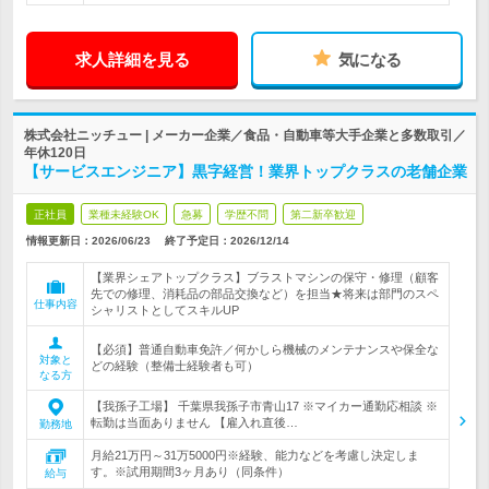
求人詳細を見る
気になる
株式会社ニッチュー | メーカー企業／食品・自動車等大手企業と多数取引／
年休120日
【サービスエンジニア】黒字経営！業界トップクラスの老舗企業
正社員
業種未経験OK
急募
学歴不問
第二新卒歓迎
情報更新日：2026/06/23
終了予定日：
2026/12/14
【業界シェアトップクラス】ブラストマシンの保守・修理（顧客
先での修理、消耗品の部品交換など）を担当★将来は部門のスペ
仕事内容
シャリストとしてスキルUP
【必須】普通自動車免許／何かしら機械のメンテナンスや保全な
対象と
どの経験（整備士経験者も可）
なる方
【我孫子工場】 千葉県我孫子市青山17 ※マイカー通勤応相談 ※
転勤は当面ありません 【雇入れ直後…
勤務地
月給21万円～31万5000円※経験、能力などを考慮し決定しま
す。※試用期間3ヶ月あり（同条件）
給与