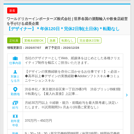
新着
ワールドリカーインポーターズ株式会社 | 世界各国の酒類輸入や飲食店経営
を手がける成長企業
【デザイナー】＊年休120日＊完休2日制(土日休)＊転勤なし
正社員
業種未経験OK
急募
転勤なし
完全週休2日制
情報更新日：2026/07/07
終了予定日：
2026/12/28
当社のデザイナーとしてWeb、紙媒体をはじめとした各種クリエ
イティブ制作を幅広くご担当いただきます。
仕事内容
【デザインの実務経験を存分に活かせるお仕事です！】＜必須＞
◆高卒以上◆デザインの実務経験◆Adobeソフトスキル◆コミュ
対象と
ニケーションスキル
なる方
渋谷本社／ 東京都渋谷区東一丁目29番3号 渋谷ブリッジB棟3階
※転勤なし 【雇入れ直後】上記事…
勤務地
月給30万円以上 ※経験・能力・前職給与を最大限考慮し決定い
たします。※試用期間3ヶ月あり(待遇に変更なし）
給与
370万円～450万円
初年度
年収
9：30～18：30（所定労働時間8時間／休憩1時間）時間外労働有
勤務