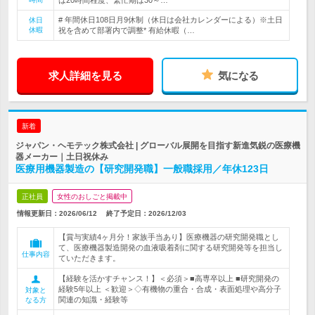
は20時間程度、繁忙期は30～…
# 年間休日108日月9休制（休日は会社カレンダーによる）※土日
休日
休暇
祝を含めて部署内で調整* 有給休暇（…
求人詳細を見る
気になる
新着
ジャパン・ヘモテック株式会社 | グローバル展開を目指す新進気鋭の医療機
器メーカー｜土日祝休み
医療用機器製造の【研究開発職】一般職採用／年休123日
正社員
女性のおしごと掲載中
情報更新日：2026/06/12
終了予定日：
2026/12/03
【賞与実績4ヶ月分！家族手当あり】医療機器の研究開発職とし
て、医療機器製造開発の血液吸着剤に関する研究開発等を担当し
仕事内容
ていただきます。
【経験を活かすチャンス！】＜必須＞■高専卒以上 ■研究開発の
経験5年以上 ＜歓迎＞◇有機物の重合・合成・表面処理や高分子
対象と
関連の知識・経験等
なる方