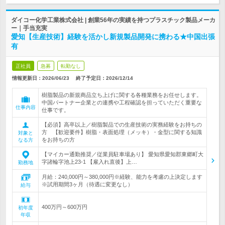
ダイコー化学工業株式会社 | 創業56年の実績を持つプラスチック製品メーカ
ー｜手当充実
愛知【生産技術】経験を活かし新規製品開発に携わる★中国出張
有
正社員
急募
転勤なし
情報更新日：2026/06/23
終了予定日：
2026/12/14
樹脂製品の新規商品立ち上げに関する各種業務をお任せします。
中国パートナー企業との連携や工程確認を担っていただく重要な
仕事内容
仕事です。
【必須】高卒以上／樹脂製品での生産技術の実務経験をお持ちの
方 【歓迎要件】樹脂・表面処理（メッキ）・金型に関する知識
対象と
をお持ちの方
なる方
【マイカー通勤推奨／従業員駐車場あり】 愛知県愛知郡東郷町大
字諸輪字池上23-1 【雇入れ直後】上…
勤務地
月給：240,000円～380,000円※経験、能力を考慮の上決定します
※試用期間3ヶ月（待遇に変更なし）
給与
400万円～600万円
初年度
年収