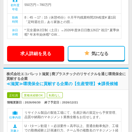
550万円～780万円
初年度
年収
8：45 ～17：15（休憩45分）※月平均残業時間20h程度# 週1回
勤務
時間
「定時退社日」あり家族との団…
* 完全週休2日制（土日）→2026年度休日日数126日* 祝日* 夏季休
休日
休暇
暇* 年末年始休暇* GW…
求人詳細を見る
気になる
株式会社エコパレット滋賀 | 廃プラスチックのリサイクルを通じ環境保全に
貢献する企業
≪滋賀≫環境保全に貢献する企業の【生産管理】★課長候補
正社員
業種未経験OK
転勤なし
情報更新日：2026/06/30
終了予定日：
2026/12/21
リサイクル製品の製造工場にて、生産計画の策定から予実管理、
品質や納期のマネジメント業務全般をお任せします。
仕事内容
U・Iターン歓迎！＜必須要件＞高卒以上、普通自動車免許、工場
での勤務経験と計画遂行力、チーム等の複数名のマネジメント経
対象と