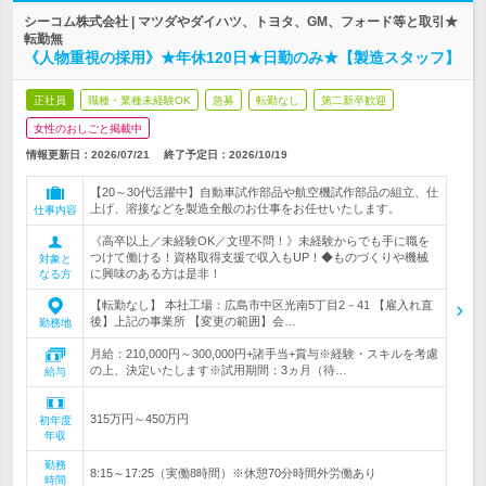
シーコム株式会社 | マツダやダイハツ、トヨタ、GM、フォード等と取引★
転勤無
《人物重視の採用》★年休120日★日勤のみ★【製造スタッフ】
正社員
職種・業種未経験OK
急募
転勤なし
第二新卒歓迎
女性のおしごと掲載中
情報更新日：2026/07/21
終了予定日：
2026/10/19
【20～30代活躍中】自動車試作部品や航空機試作部品の組立、仕
上げ、溶接などを製造全般のお仕事をお任せいたします。
仕事内容
《高卒以上／未経験OK／文理不問！》未経験からでも手に職を
つけて働ける！資格取得支援で収入もUP！◆ものづくりや機械
対象と
に興味のある方は是非！
なる方
【転勤なし】 本社工場：広島市中区光南5丁目2－41 【雇入れ直
後】上記の事業所 【変更の範囲】会…
勤務地
月給：210,000円～300,000円+諸手当+賞与※経験・スキルを考慮
の上、決定いたします※試用期間：3ヵ月（待…
給与
315万円～450万円
初年度
年収
勤務
8:15～17:25（実働8時間）※休憩70分時間外労働あり
時間