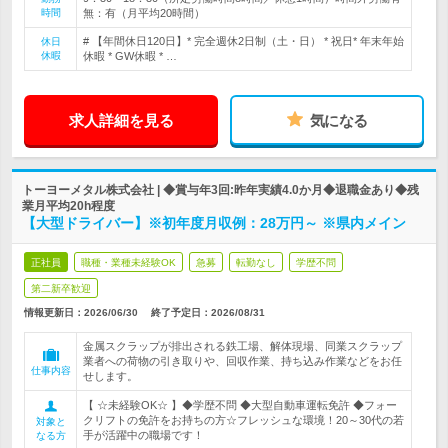
時間
無：有（月平均20時間）
# 【年間休日120日】* 完全週休2日制（土・日） * 祝日* 年末年始
休日
休暇
休暇 * GW休暇 * …
求人詳細を見る
気になる
トーヨーメタル株式会社 | ◆賞与年3回:昨年実績4.0か月◆退職金あり◆残
業月平均20h程度
【大型ドライバー】※初年度月収例：28万円～ ※県内メイン
正社員
職種・業種未経験OK
急募
転勤なし
学歴不問
第二新卒歓迎
情報更新日：2026/06/30
終了予定日：
2026/08/31
金属スクラップが排出される鉄工場、解体現場、同業スクラップ
業者への荷物の引き取りや、回収作業、持ち込み作業などをお任
仕事内容
せします。
【 ☆未経験OK☆ 】◆学歴不問 ◆大型自動車運転免許 ◆フォー
クリフトの免許をお持ちの方☆フレッシュな環境！20～30代の若
対象と
手が活躍中の職場です！
なる方