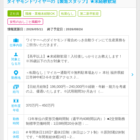
ダイヤモンドワイヤーの【製造スタッフ】★未経験歓迎
正社員
職種・業種未経験OK
転勤なし
第二新卒歓迎
女性のおしごと掲載中
情報更新日：2026/05/11
終了予定日：
2026/08/24
ワイヤーへのダイヤモンド複合めっき自動ラインにて生産業務を
ご担当いただきます。
仕事内容
【高卒以上】★未経験歓迎！入社後しっかりとお教えします！
対象と
※35歳以下の方が対象です。
なる方
＜転勤なし｜マイカー通勤可※無料駐車場あり＞ 本社 福井県鯖
江市神中町2-6-8 交通アクセス J…
勤務地
【日給月給制】196,000円～240,000円※経験・年齢・能力を考慮
の上、優遇いたします。※試用期間3か月あり（…
給与
370万円～450万円
初年度
年収
《1年単位の変形労働時間制（週平均40時間以内）》■2交替勤務
勤務
時間
制標準労働時間：1日8時間20分休憩：…
# 年間休日118日* 週休2日制（休日はシフト制）※原則5勤2休制
休日
休暇
です。* 年間有給休暇14日～2…