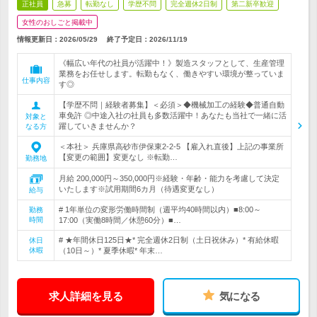
正社員
急募
転勤なし
学歴不問
完全週休2日制
第二新卒歓迎
女性のおしごと掲載中
情報更新日：2026/05/29
終了予定日：
2026/11/19
《幅広い年代の社員が活躍中！》製造スタッフとして、生産管理
業務をお任せします。転勤もなく、働きやすい環境が整っていま
仕事内容
す◎
【学歴不問｜経験者募集】＜必須＞◆機械加工の経験◆普通自動
車免許 ◎中途入社の社員も多数活躍中！あなたも当社で一緒に活
対象と
躍していきませんか？
なる方
＜本社＞ 兵庫県高砂市伊保東2-2-5 【雇入れ直後】上記の事業所
【変更の範囲】変更なし ※転勤…
勤務地
月給 200,000円～350,000円※経験・年齢・能力を考慮して決定
いたします※試用期間6カ月（待遇変更なし）
給与
# 1年単位の変形労働時間制（週平均40時間以内）■8:00～
勤務
時間
17:00（実働8時間／休憩60分）■…
# ★年間休日125日★* 完全週休2日制（土日祝休み）* 有給休暇
休日
休暇
（10日～）* 夏季休暇* 年末…
求人詳細を見る
気になる