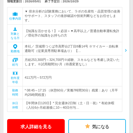
情報更新日：2026/05/01
終了予定日：
2026/10/29
▼ 排水分析の試験業務において、ラボの生産性・品質管理の改善
やサポート、スタッフの進捗確認や技術判断などをお任せしま
仕事内容
す。
【知識を活かせる！】＜必須＞▼高卒以上／普通自動車運転免許
対象と
／理化学の知識をお持ちの方
なる方
本社／ 茨城県つくば市高野台2丁目8番14号 ※マイカー・自転車
通勤可（従業員専用駐車場あり） 【…
勤務地
月給253,300円～324,700円※経験、スキルなどを考慮し決定いた
します。※試用期間3か月（待遇変更なし）
給与
411万円～572万円
初年度
年収
* 08:45～17:15 （休憩60分／実働7時間30分）残業：あり（月平
勤務
時間
均25時間程度）
【年間休日120日】* 完全週休2日制（土・日・祝）* 有給休暇
休日
休暇
（入社6か月経過後に10～40日付与…
求人詳細を見る
気になる