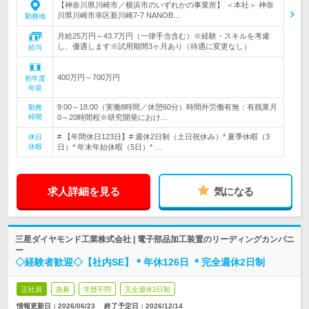
【神奈川県川崎市／横浜市のいずれかの事業所】 ＜本社＞ 神奈
川県川崎市幸区新川崎7-7 NANOB…
勤務地
月給25万円～43.7万円（一律手当含む）※経験・スキルを考慮
し、優遇します※試用期間3ヶ月あり（待遇に変更なし）
給与
400万円～700万円
初年度
年収
9:00～18:00（実働8時間／休憩60分）時間外労働有無：有残業月
勤務
時間
0～20時間程※研究開発におけ…
# 【年間休日123日】# 週休2日制（土日祝休み）* 夏季休暇（3
休日
休暇
日）* 年末年始休暇（5日）* …
求人詳細を見る
気になる
三星ダイヤモンド工業株式会社 | 電子部品加工装置のリーディングカンパニ
ー
◇経験者歓迎◇【社内SE】＊年休126日 ＊完全週休2日制
正社員
急募
学歴不問
完全週休2日制
情報更新日：2026/06/23
終了予定日：
2026/12/14