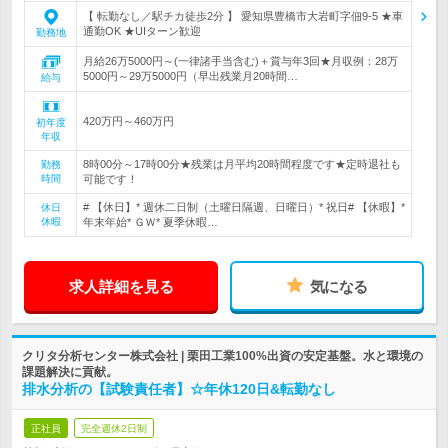
【 転勤なし／駅チカ徒歩2分 】 愛知県豊橋市大岩町字佃9-5 ★車
通勤OK ★UIターン歓迎
勤務地
月給26万5000円～(一律諸手当含む)＋賞与年3回★月収例：28万
5000円～29万5000円（早出残業月20時間…
給与
420万円～460万円
初年度
年収
8時00分～17時00分★残業は月平均20時間程度です★定時退社も
勤務
時間
可能です！
# 【休日】* 週休二日制（土曜日隔週、日曜日）* 祝日# 【休暇】*
休日
休暇
年末年始* ＧＷ* 夏季休暇…
求人詳細を見る
気になる
クリタ分析センター株式会社 | 栗田工業100%出資の安定基盤。水と環境の
課題解決に貢献。
排水分析の【試験責任者】☆年休120日&転勤なし
正社員
完全週休2日制