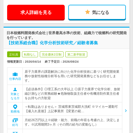
求人詳細を見る
気になる
日本核燃料開発株式会社 | 世界最高水準の技術、組織力で核燃料の研究開発
を行っています。
【技術系総合職】化学分析技術研究／経験者募集
正社員
転勤なし
完全週休2日制
第二新卒歓迎
情報更新日：2026/04/14
終了予定日：
2026/08/24
原子力業界の課題解決に向けた化学分析技術に基づく研究開発業
務や放射性核種分析等を用いた研究開発業務などをお任せしま
仕事内容
す。
【必須条件】◎理工系の大卒以上 ◎原子力業界で化学分析、放射
線計測などの実務経験★危険物取扱主任者や有機溶剤作業主任者
対象と
をお持ちの方歓迎
なる方
＜転勤はありません＞ 茨城県東茨城郡大洗町 ※マイカー通勤可
【雇入れ直後】上記事業所 【変更の範…
勤務地
月給26万円以上※経験・能力、前職の年収を考慮の上、決定しま
す。※試用期間3ヶ月（その間の給与の変動なし）
給与