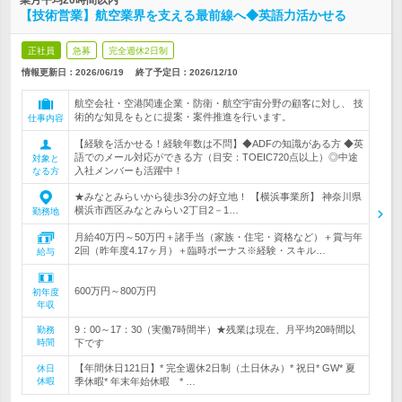
業月平均20時間以内
【技術営業】航空業界を支える最前線へ◆英語力活かせる
正社員
急募
完全週休2日制
情報更新日：2026/06/19
終了予定日：
2026/12/10
航空会社・空港関連企業・防衛・航空宇宙分野の顧客に対し、 技
術的な知見をもとに提案・案件推進を行います。
仕事内容
【経験を活かせる！経験年数は不問】◆ADFの知識がある方 ◆英
語でのメール対応ができる方（目安：TOEIC720点以上）◎中途
対象と
入社メンバーも活躍中！
なる方
★みなとみらいから徒歩3分の好立地！ 【横浜事業所】 神奈川県
横浜市西区みなとみらい2丁目2－1…
勤務地
月給40万円～50万円＋諸手当（家族・住宅・資格など）＋賞与年
2回（昨年度4.17ヶ月）＋臨時ボーナス※経験・スキル…
給与
600万円～800万円
初年度
年収
9：00～17：30（実働7時間半）★残業は現在、月平均20時間以
勤務
時間
下です
【年間休日121日】* 完全週休2日制（土日休み）* 祝日* GW* 夏
休日
休暇
季休暇* 年末年始休暇 * …