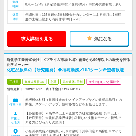
勤務
8:45～17:45（所定労働8時間／休憩60分）時間外労働有無：あり
時間
年間休日：116日週休2日制※会社カレンダーによる※月に1回程
休日
休暇
度の土曜出勤あり有給休暇10日～20日…
求人詳細を見る
気になる
堺化学工業株式会社 | 《プライム市場上場》創業から90年以上の歴史を誇る
化学メーカー
化粧品原料の【研究開発】◆福島勤務／UIJターン希望者歓迎
正社員
業種未経験OK
急募
完全週休2日制
女性のおしごと掲載中
情報更新日：2026/07/17
終了予定日：
2027/01/07
無機粉体材料（日焼け止めやメイクアップなどの化粧品原料）の
開発、スケールアップ、技術移管などをお任せします。
仕事内容
【必須要件】▼高専卒以上▼企業での研究開発経験（5年以上）
【歓迎要件】☆化粧品業界経験│◎新しい技術やテーマに挑戦で
対象と
きる方にぴったりの環境！
なる方
小名浜事業所／福島県いわき市泉町下川字田宿110番地 ※マイカ
ー通勤可 【雇入れ直後】上記事業所…