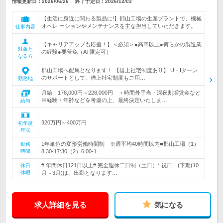
情報更新日：2026/06/26
終了予定日：
2026/12/03
【生活に身近に関わる製品に!】郡山工場の生産プラントで、機械
オペレ ーションやメンテナンスを主な担当していただきます。
仕事内容
【キャリアアップも応援！】＜必須＞●高卒以上●何らかの製造業
対象と
の経験●要普免（AT限定可）
なる方
郡山工場へ配属となります！ 【借上社宅制度あり】 U・Iターン
のサポートとして、借上社宅制度もご用…
勤務地
月給：178,000円～228,000円 ＋時間外手当・深夜割増賃金など
※経験・年齢などを考慮の上、最終決定いたしま…
給与
320万円～400万円
初年度
年収
1年単位の変形労働時間制 ※週平均40時間以内■郡山工場（1）
勤務
時間
8:30-17:30（2）6:00-1…
# 年間休日121日以上# 完全週休二日制（土日）* 祝日 (下期(10
休日
休暇
月～3月)は、出勤となります…
求人詳細を見る
気になる