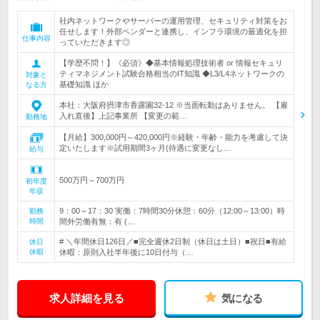
社内ネットワークやサーバーの運用管理、セキュリティ対策をお
任せします！外部ベンダーと連携し、インフラ環境の最適化を担
仕事内容
っていただきます◎
【学歴不問！】《必須》◆基本情報処理技術者 or 情報セキュリ
ティマネジメント試験合格相当のIT知識 ◆L3/L4ネットワークの
対象と
基礎知識 ほか
なる方
本社：大阪府摂津市香露園32-12 ※当面転勤はありません。 【雇
入れ直後】上記事業所 【変更の範…
勤務地
【月給】300,000円～420,000円※経験・年齢・能力を考慮して決
定いたします※試用期間3ヶ月(待遇に変更なし…
給与
500万円～700万円
初年度
年収
9：00～17：30 実働：7時間30分休憩：60分（12:00～13:00）時
勤務
時間
間外労働有無：有 (…
# ＼年間休日126日／■完全週休2日制（休日は土日）■祝日■有給
休日
休暇
休暇：原則入社半年後に10日付与（…
求人詳細を見る
気になる