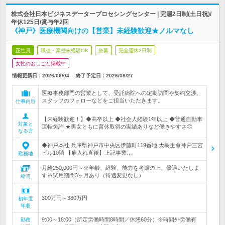
株式会社日本ビジネスデータープロセシングセンター | 完週2日制(土日祝)/
年休125日/賞与年2回
《神戸》医療機関向けの【営業】未経験歓迎★ノルマなし
正社員
職種・業種未経験OK
急募
完全週休2日制
女性のおしごと掲載中
情報更新日：2026/08/04
終了予定日：
2026/08/27
医療事務部門の営業として、受託病院への定期訪問や契約交渉、
スタッフのフォローなどをご担当いただきます。
仕事内容
【未経験歓迎！】◆高卒以上 ◆社会人経験1年以上 ◆普通自動車
対象と
運転免許 ★男女ともに育休取得の実績ありなど働きやすさ◎
なる方
◆神戸本社 兵庫県神戸市中央区伊藤町119番地 大樹生命神戸三宮
ビル10階 【雇入れ直後】上記事業…
勤務地
月給250,000円～※年齢、経験、能力を考慮の上、優遇いたしま
す※試用期間3ヶ月あり（待遇変更なし）
給与
300万円～380万円
初年度
年収
9:00～18:00（所定労働時間8時間／休憩60分）※時間外労働有
勤務