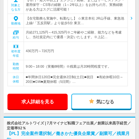
運用保守・CS等の経験（1～2年以上）をお持ちの方。実務経験
対象と
がある方はスグに活躍可能！
なる方
【在宅勤務も実施中。転勤なし】 ☆東京本社 JR山手線、東急池
上線/「五反田駅」より徒歩5分 東京…
勤務地
月給271,125円～415,325円※ご年齢やご経験、能力などを考慮
し、当社規定内にて優遇・決定いたします。※上記…
給与
430万円～720万円
初年度
年収
勤務
9:00～18:00（実働8時間）※残業は月20時間程度です。
時間
■年間休日120日■完全週休2日制(土日)■祝日 ■有給休暇10日～
休日
休暇
20日■GW■夏期休暇（5日間）…
求人詳細を見る
気になる
株式会社アルトワイズ | 7月マイナビ転職フェア出展／創業以来黒字経営／
定着率92％
【PL】完全案件選択制／働きかた優良企業賞／副業可／残業月