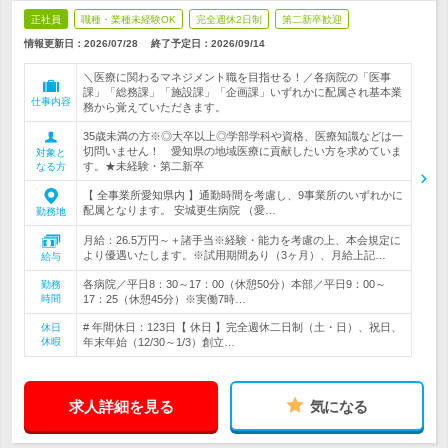
正社員
職種・業種未経験OK
完全週休2日制
第二新卒歓迎
情報更新日：2026/07/28
終了予定日：
2026/09/14
＼医療に関わるマネジメント職を目指せる！／各病院の「医事
課」「総務課」「施設課」「企画課」いずれかに配属され基本業
仕事内容
務から覚えていただきます。
35歳未満の方※◎大卒以上◎学部学科や資格、医療知識などは一
切問いません！ 愛知県の地域医療に貢献したい方を求めていま
対象と
す。★未経験・第二新卒
なる方
【 全事業所愛知県内 】通勤時間を考慮し、9事業所のいずれかに
配属となります。 安城更生病院 （愛…
勤務地
月給：26.5万円～＋諸手当※経験・能力を考慮の上、本会規定に
より優遇いたします。※試用期間あり（3ヶ月）、月給上記…
給与
各病院／平日8：30～17：00（休憩50分）本部／平日9：00～
勤務
時間
17：25（休憩45分）※実働7時…
# 年間休日：123日【 休日 】完全週休二日制（土・日）、祝日、
休日
休暇
年末年始（12/30～1/3）創立…
求人詳細を見る
気になる