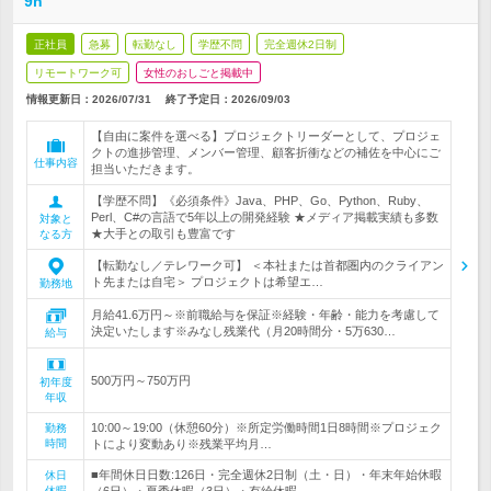
9h
正社員
急募
転勤なし
学歴不問
完全週休2日制
リモートワーク可
女性のおしごと掲載中
情報更新日：2026/07/31
終了予定日：
2026/09/03
【自由に案件を選べる】プロジェクトリーダーとして、プロジェ
クトの進捗管理、メンバー管理、顧客折衝などの補佐を中心にご
仕事内容
担当いただきます。
【学歴不問】《必須条件》Java、PHP、Go、Python、Ruby、
Perl、C#の言語で5年以上の開発経験 ★メディア掲載実績も多数
対象と
★大手との取引も豊富です
なる方
【転勤なし／テレワーク可】 ＜本社または首都圏内のクライアン
ト先または自宅＞ プロジェクトは希望エ…
勤務地
月給41.6万円～※前職給与を保証※経験・年齢・能力を考慮して
決定いたします※みなし残業代（月20時間分・5万630…
給与
500万円～750万円
初年度
年収
10:00～19:00（休憩60分）※所定労働時間1日8時間※プロジェク
勤務
時間
トにより変動あり※残業平均月…
■年間休日日数:126日・完全週休2日制（土・日）・年末年始休暇
休日
休暇