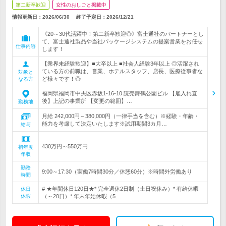
第二新卒歓迎
女性のおしごと掲載中
情報更新日：2026/06/30
終了予定日：
2026/12/21
《20～30代活躍中！第二新卒歓迎◎》富士通社のパートナーとし
て、富士通社製品や当社パッケージシステムの提案営業をお任せ
仕事内容
します！
【業界未経験歓迎】■大卒以上 ■社会人経験3年以上 ◎活躍され
ている方の前職は、営業、ホテルスタッフ、店長、医療従事者な
対象と
ど様々です！◎
なる方
福岡県福岡市中央区赤坂1-16-10 読売舞鶴公園ビル 【雇入れ直
後】上記の事業所 【変更の範囲】…
勤務地
月給 242,000円～380,000円（一律手当を含む）※経験・年齢・
能力を考慮して決定いたします※試用期間3カ月…
給与
430万円～550万円
初年度
年収
勤務
9:00～17:30（実働7時間30分／休憩60分）※時間外労働あり
時間
# ★年間休日120日★* 完全週休2日制（土日祝休み）* 有給休暇
休日
休暇
（～20日）* 年末年始休暇（5…