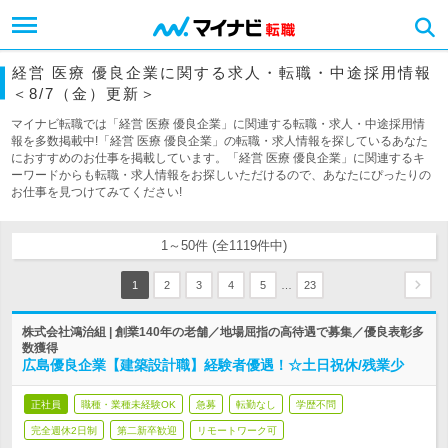
経営 医療 優良企業に関する求人・転職・中途採用情報
＜8/7（金）更新＞
マイナビ転職では「経営 医療 優良企業」に関連する転職・求人・中途採用情
報を多数掲載中!「経営 医療 優良企業」の転職・求人情報を探しているあなた
におすすめのお仕事を掲載しています。「経営 医療 優良企業」に関連するキ
ーワードからも転職・求人情報をお探しいただけるので、あなたにぴったりの
お仕事を見つけてみてください!
1～50件 (全1119件中)
…
1
2
3
4
5
23
株式会社鴻治組 | 創業140年の老舗／地場屈指の高待遇で募集／優良表彰多
数獲得
広島優良企業【建築設計職】経験者優遇！☆土日祝休/残業少
正社員
職種・業種未経験OK
急募
転勤なし
学歴不問
完全週休2日制
第二新卒歓迎
リモートワーク可