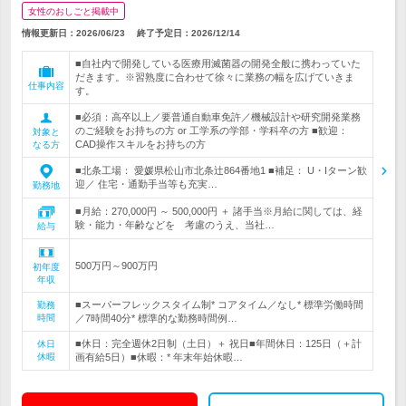
女性のおしごと掲載中
情報更新日：2026/06/23
終了予定日：
2026/12/14
■自社内で開発している医療用滅菌器の開発全般に携わっていた
だきます。※習熟度に合わせて徐々に業務の幅を広げていきま
仕事内容
す。
■必須：高卒以上／要普通自動車免許／機械設計や研究開発業務
のご経験をお持ちの方 or 工学系の学部・学科卒の方 ■歓迎：
対象と
CAD操作スキルをお持ちの方
なる方
■北条工場： 愛媛県松山市北条辻864番地1 ■補足： U・Iターン歓
迎／ 住宅・通勤手当等も充実…
勤務地
■月給：270,000円 ～ 500,000円 ＋ 諸手当※月給に関しては、経
験・能力・年齢などを 考慮のうえ、当社…
給与
500万円～900万円
初年度
年収
■スーパーフレックスタイム制* コアタイム／なし* 標準労働時間
勤務
時間
／7時間40分* 標準的な勤務時間例…
■休日：完全週休2日制（土日）＋ 祝日■年間休日：125日（＋計
休日
休暇
画有給5日）■休暇：* 年末年始休暇…