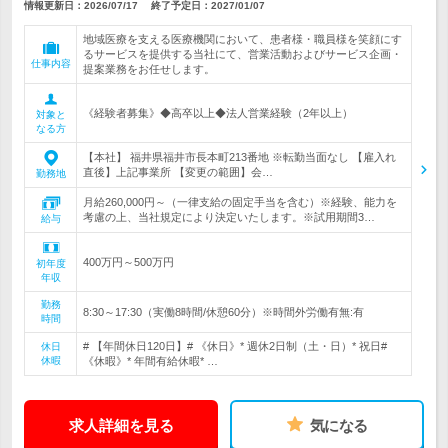
情報更新日：2026/07/17
終了予定日：
2027/01/07
地域医療を支える医療機関において、患者様・職員様を笑顔にす
るサービスを提供する当社にて、営業活動およびサービス企画・
仕事内容
提案業務をお任せします。
《経験者募集》◆高卒以上◆法人営業経験（2年以上）
対象と
なる方
【本社】 福井県福井市長本町213番地 ※転勤当面なし 【雇入れ
直後】上記事業所 【変更の範囲】会…
勤務地
月給260,000円～（一律支給の固定手当を含む）※経験、能力を
考慮の上、当社規定により決定いたします。※試用期間3…
給与
400万円～500万円
初年度
年収
勤務
8:30～17:30（実働8時間/休憩60分）※時間外労働有無:有
時間
# 【年間休日120日】# 《休日》* 週休2日制（土・日）* 祝日#
休日
休暇
《休暇》* 年間有給休暇* …
求人詳細を見る
気になる