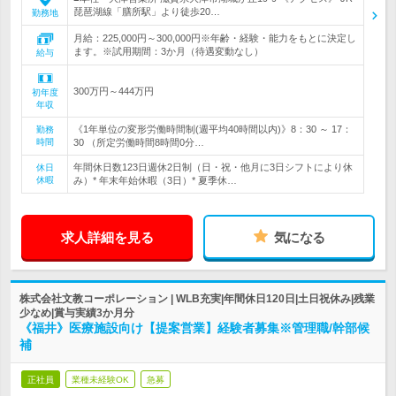
琵琶湖線「膳所駅」より徒歩20…
勤務地
月給：225,000円～300,000円※年齢・経験・能力をもとに決定し
ます。※試用期間：3か月（待遇変動なし）
給与
300万円～444万円
初年度
年収
《1年単位の変形労働時間制(週平均40時間以内)》8：30 ～ 17：
勤務
時間
30 （所定労働時間8時間0分…
年間休日数123日週休2日制（日・祝・他月に3日シフトにより休
休日
休暇
み）* 年末年始休暇（3日）* 夏季休…
求人詳細を見る
気になる
株式会社文教コーポレーション | WLB充実|年間休日120日|土日祝休み|残業
少なめ|賞与実績3か月分
《福井》医療施設向け【提案営業】経験者募集※管理職/幹部候
補
正社員
業種未経験OK
急募