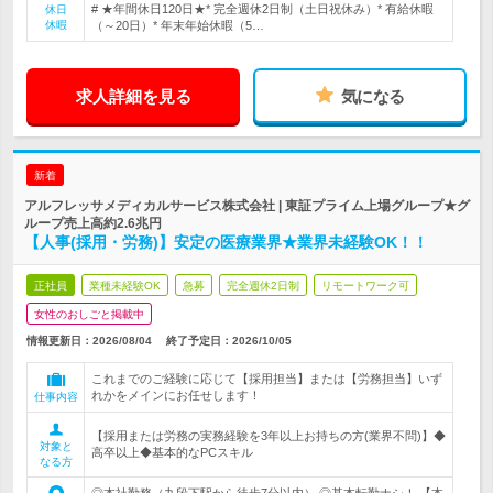
# ★年間休日120日★* 完全週休2日制（土日祝休み）* 有給休暇
休日
休暇
（～20日）* 年末年始休暇（5…
求人詳細を見る
気になる
新着
アルフレッサメディカルサービス株式会社 | 東証プライム上場グループ★グ
ループ売上高約2.6兆円
【人事(採用・労務)】安定の医療業界★業界未経験OK！！
正社員
業種未経験OK
急募
完全週休2日制
リモートワーク可
女性のおしごと掲載中
情報更新日：2026/08/04
終了予定日：
2026/10/05
これまでのご経験に応じて【採用担当】または【労務担当】いず
れかをメインにお任せします！
仕事内容
【採用または労務の実務経験を3年以上お持ちの方(業界不問)】◆
対象と
高卒以上◆基本的なPCスキル
なる方