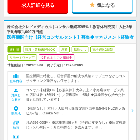
求人詳細を見る
気になる
株式会社クレドメディカル | コンサル継続率95%！教育体制充実！入社3年
平均年収1,000万円超
医療機関向け【経営コンサルタント】募集◆マネジメント経験者
正社員
職種・業種未経験OK
急募
転勤なし
完全週休2日制
リモートワーク可
女性のおしごと掲載中
情報更新日：2026/03/06
終了予定日：
2026/09/03
医療機関に特化し、経営課題の解決や業績アップにつながるコン
サルティング業務をお任せします。
仕事内容
コンサル未経験OK【必須条件】大卒以上／小売店やサービス業
の店長経験（3年以上）／管理職のご経験 ★異業種から始めた社
対象と
員も活躍しています！
なる方
【転勤なし】 本社／大阪府大阪市淀川区西中島5-9-5 NLC新大阪
ビル7階 …Osaka Met…
勤務地
月給396,000円～※試用期間6ヶ月（待遇に変更なし）※固定残業
代（50,540円～：月20時間分）を含みます。※…
給与