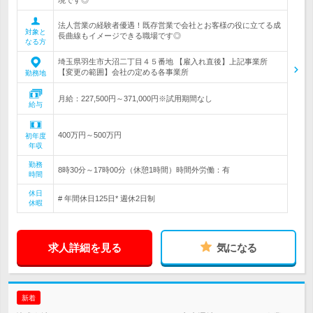
境です◎
法人営業の経験者優遇！既存営業で会社とお客様の役に立てる成
対象と
長曲線もイメージできる職場です◎
なる方
埼玉県羽生市大沼二丁目４５番地 【雇入れ直後】上記事業所
【変更の範囲】会社の定める各事業所
勤務地
月給：227,500円～371,000円※試用期間なし
給与
400万円～500万円
初年度
年収
勤務
8時30分～17時00分（休憩1時間）時間外労働：有
時間
休日
# 年間休日125日* 週休2日制
休暇
求人詳細を見る
気になる
新着