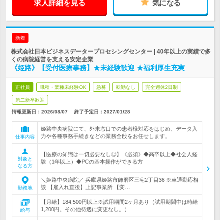
求人詳細を見る
気になる
新着
株式会社日本ビジネスデータープロセシングセンター | 40年以上の実績で多
くの病院経営を支える安定企業
《姫路》【受付医療事務】★未経験歓迎 ★福利厚生充実
正社員
職種・業種未経験OK
急募
転勤なし
完全週休2日制
第二新卒歓迎
情報更新日：2026/08/07
終了予定日：
2027/01/28
姫路中央病院にて、外来窓口での患者様対応をはじめ、データ入
力や各種事務手続きなどの業務全般をお任せします。
仕事内容
【医療の知識は一切必要なし◎】《必須》◆高卒以上◆社会人経
対象と
験（1年以上）◆PCの基本操作ができる方
なる方
＼姫路中央病院／ 兵庫県姫路市飾磨区三宅2丁目36 ※車通勤応相
談 【雇入れ直後】上記事業所 【変…
勤務地
【月給】184,500円以上※試用期間2ヶ月あり（試用期間中は時給
1,200円。その他待遇に変更なし。）
給与