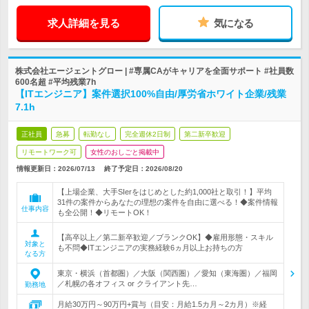
求人詳細を見る
気になる
株式会社エージェントグロー | #専属CAがキャリアを全面サポート #社員数
600名超 #平均残業7h
【ITエンジニア】案件選択100%自由/厚労省ホワイト企業/残業
7.1h
正社員
急募
転勤なし
完全週休2日制
第二新卒歓迎
リモートワーク可
女性のおしごと掲載中
情報更新日：2026/07/13
終了予定日：
2026/08/20
【上場企業、大手SIerをはじめとした約1,000社と取引！】平均
31件の案件からあなたの理想の案件を自由に選べる！◆案件情報
仕事内容
も全公開！◆リモートOK！
【高卒以上／第二新卒歓迎／ブランクOK】◆雇用形態・スキル
対象と
も不問◆ITエンジニアの実務経験6ヵ月以上お持ちの方
なる方
東京・横浜（首都圏）／大阪（関西圏）／愛知（東海圏）／福岡
／札幌の各オフィス or クライアント先…
勤務地
月給30万円～90万円+賞与（目安：月給1.5カ月～2カ月）※経