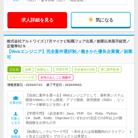
（6日）・夏季休暇（3日）・有給休暇…
求人詳細を見る
気になる
株式会社アルトワイズ | 7月マイナビ転職フェア出展／創業以来黒字経営／
定着率92％
【Webエンジニア】完全案件選択制／働きかた優良企業賞／副業
可
正社員
急募
転勤なし
学歴不問
完全週休2日制
第二新卒歓迎
リモートワーク可
女性のおしごと掲載中
情報更新日：2026/07/31
終了予定日：
2026/09/03
【自由に案件を選べる】Webエンジニアとして、基幹系システム
開発やWebシステム開発、アプリ開発、研究開発（R&D）、ビッ
仕事内容
グデータ解析などを担います
【学歴不問】《必須条件》Java、PHP、Go、Ruby、Python、
C#、Swift、Kotlin、Objective-Cいずれかの言語での2年以上の開
対象と
発経験をお持ちの方
なる方
【転勤なし／テレワーク可】 ＜本社または首都圏内のクライアン
ト先または自宅＞ プロジェクトは希望エ…
勤務地