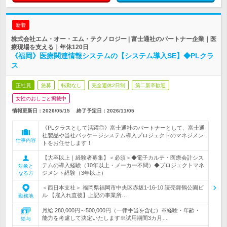
新着
株式会社エム・オー・エム・テクノロジー | 富士通社のパートナー企業｜医
療現場を支える｜年休120日
《福岡》医療関連情報システムの【システム導入SE】◆PLクラ
ス
正社員
急募
転勤なし
完全週休2日制
第二新卒歓迎
女性のおしごと掲載中
情報更新日：2026/05/15
終了予定日：
2026/11/05
《PLクラスとして活躍◎》富士通社のパートナーとして、富士通
社製品や当社パッケージシステム導入プロジェクトのマネジメン
仕事内容
トをお任せします！
【大卒以上｜経験者募集】＜必須＞◆電子カルテ・医療会計シス
テムの導入経験（10年以上・メーカー不問）◆プロジェクトマネ
対象と
ジメント経験（3年以上）
なる方
＜西日本支社＞ 福岡県福岡市中央区赤坂1-16-10 読売舞鶴公園ビ
ル 【雇入れ直後】上記の事業所…
勤務地
月給 280,000円～500,000円（一律手当を含む）※経験・年齢・
能力を考慮して決定いたします※試用期間3カ月…
給与