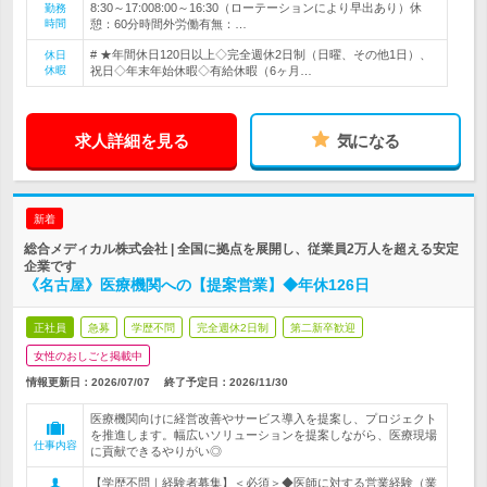
8:30～17:008:00～16:30（ローテーションにより早出あり）休
勤務
時間
憩：60分時間外労働有無：…
# ★年間休日120日以上◇完全週休2日制（日曜、その他1日）、
休日
休暇
祝日◇年末年始休暇◇有給休暇（6ヶ月…
求人詳細を見る
気になる
新着
総合メディカル株式会社 | 全国に拠点を展開し、従業員2万人を超える安定
企業です
《名古屋》医療機関への【提案営業】◆年休126日
正社員
急募
学歴不問
完全週休2日制
第二新卒歓迎
女性のおしごと掲載中
情報更新日：2026/07/07
終了予定日：
2026/11/30
医療機関向けに経営改善やサービス導入を提案し、プロジェクト
を推進します。幅広いソリューションを提案しながら、医療現場
仕事内容
に貢献できるやりがい◎
【学歴不問｜経験者募集】＜必須＞◆医師に対する営業経験（業