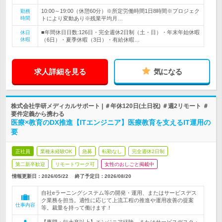
10:00～19:00（休憩60分）※所定労働時間1日8時間※プロジェク
勤務
時間
トにより変動あり※残業平均月…
■年間休日日数:126日・完全週休2日制（土・日）・年末年始休暇
休日
休暇
（6日）・夏季休暇（3日）・有給休暇…
求人詳細を見る
気になる
株式会社学研メディカルサポート | ＃年休120日(土日祝) ＃週2リモート ＃
要件定義から携わる
医療×教育のDX推進【ITエンジニア】医療教育を支えるIT運用の
要
正社員
業種未経験OK
急募
転勤なし
完全週休2日制
第二新卒歓迎
リモートワーク可
女性のおしごと掲載中
情報更新日：2026/05/22
終了予定日：
2026/08/20
自社eラーニングシステム等の開発・運用、またはサービスデス
ク業務を担当。適性に応じて上流工程の推進や運用改善の提案
仕事内容
等。裁量を持って働けます！
【専門・短大卒以上】エンジニア経験、またはサービスデスク・