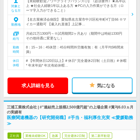
【未経験歓迎／ワークライフバランス◎】《必須要件》★高卒以
上 ★社会人経験1年以上ある方 ★PCの入力作業ができる方（ロ
対象と
ーマ字入力ができること）
なる方
【名古屋掖済会病院】 愛知県名古屋市中川区松年町4丁目66 ※マ
イカー通勤可 【雇入れ直後】上記事…
勤務地
月給21万1300円～※試用期間2ヶ月あり（期間中は時給1330円
その他待遇に変更なし）
給与
8：15～16：45休憩：45分時間外労働有無：有（月平均5時間未
勤務
時間
満）
# 【年間休日120日以上】# 休日* 完全週休2日制（土日祝）# 休暇
休日
休暇
* 年末年始* 年次有給休暇…
求人詳細を見る
気になる
三浦工業株式会社 | #"連結売上規模2,500億円超"の上場企業 #賞与6.03ヵ月
の実績有
医療関連機器の【研究開発職】#手当・福利厚生充実 ≪愛媛勤務
≫
正社員
業種未経験OK
急募
完全週休2日制
第二新卒歓迎