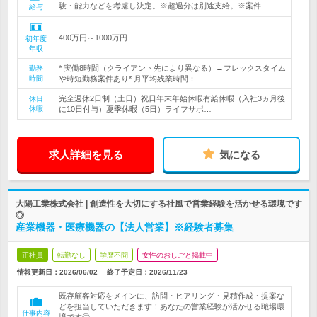
験・能力などを考慮し決定。※超過分は別途支給。※案件…
給与
400万円～1000万円
初年度
年収
* 実働8時間（クライアント先により異なる）→フレックスタイム
勤務
時間
や時短勤務案件あり* 月平均残業時間：…
完全週休2日制（土日）祝日年末年始休暇有給休暇（入社3ヵ月後
休日
休暇
に10日付与）夏季休暇（5日）ライフサポ…
求人詳細を見る
気になる
大陽工業株式会社 | 創造性を大切にする社風で営業経験を活かせる環境です
◎
産業機器・医療機器の【法人営業】※経験者募集
正社員
転勤なし
学歴不問
女性のおしごと掲載中
情報更新日：2026/06/02
終了予定日：
2026/11/23
既存顧客対応をメインに、訪問・ヒアリング・見積作成・提案な
どを担当していただきます！あなたの営業経験が活かせる職場環
仕事内容