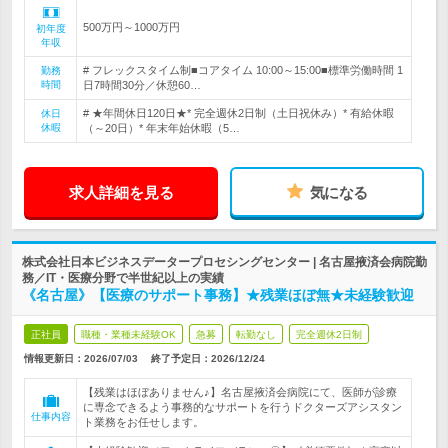
500万円～1000万円
初年度
年収
# フレックスタイム制■コアタイム 10:00～15:00■標準労働時間 1
勤務
時間
日7時間30分／休憩60…
# ★年間休日120日★* 完全週休2日制（土日祝休み）* 有給休暇
休日
休暇
（～20日）* 年末年始休暇（5…
求人詳細を見る
気になる
株式会社日本ビジネスデータープロセシングセンター | 名古屋掖済会病院勤
務／IT・医療分野で半世紀以上の実績
《名古屋》【医療のサポート事務】★残業ほぼ無★未経験歓迎
正社員
職種・業種未経験OK
急募
転勤なし
完全週休2日制
情報更新日：2026/07/03
終了予定日：
2026/12/24
【残業はほぼありません♪】名古屋掖済会病院にて、医師が診療
に専念できるよう事務的なサポートを行うドクターズアシスタン
仕事内容
ト業務をお任せします。