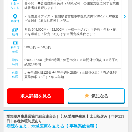
界不問）◆普通自動車免許（AT限定可）◎開業支援に関する業務
対象と
経験者は歓迎します！
なる方
＜名古屋オフィス＞ 愛知県名古屋市中区丸の内3-20-17 KDX桜通
ビル9階 【雇入れ直後】上記…
勤務地
月給 349,000円～422,000円（一律手当含む）※経験・年齢・能
力を考慮して決定いたします※固定残業代として…
給与
500万円～650万円
初年度
年収
9:00～18:00（実働8時間／休憩60分）※時間外労働あり※月平均
勤務
時間
残業14時間
# ★年間休日126日★* 完全週休2日制（土日祝休み）* 有給休暇*
休日
休暇
夏季休暇（3日）* 年末年始…
求人詳細を見る
気になる
愛知県厚生農業協同組合連合会 | 【 JA愛知厚生連 】土日祝休み｜年休123
日｜各種休暇制度あり
病院を支え、地域医療を支える【 事務系総合職 】