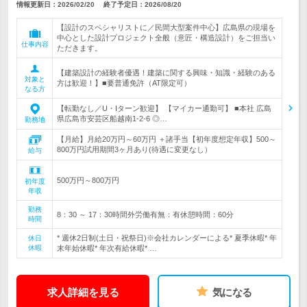
情報更新日：2026/02/20
終了予定日：
2026/08/20
【設計のスペシャリストに／民間大型案件中心】広島県の現場を
中心とした設計プロジェクト全般（意匠・構造設計）をご担当い
仕事内容
ただきます。
【建築設計の経験者優遇！建築に関する興味・知識・経験のある
対象と
方は歓迎！】■要普通免許（AT限定可）
なる方
【転勤なし／U・Iターン歓迎】 【マイカー通勤可】 ■本社 広島
県広島市安芸区船越南1-2-6 ◎…
勤務地
【月給】月給20万円～60万円 ＋諸手当【初年度想定年収】500～
800万円試用期間3ヶ月あり(待遇に変更なし）
給与
500万円～800万円
初年度
年収
勤務
8：30 ～ 17：30時間外労働有無：有休憩時間：60分
時間
* 週休2日制(土日・祝祭日)※会社カレンダーによる* 夏季休暇* 年
休日
休暇
末年始休暇* 年次有給休暇* …
求人詳細を見る
気になる