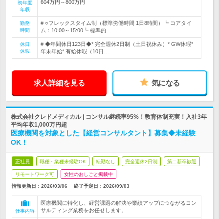
604万円～800万円
初年度
年収
# ○フレックスタイム制（標準労働時間 1日8時間）┗ コアタイ
勤務
時間
ム：10:00～15:00┗ 標準的…
# ◆年間休日123日◆* 完全週休2日制（土日祝休み）* GW休暇*
休日
休暇
年末年始* 有給休暇（10日…
求人詳細を見る
気になる
株式会社クレドメディカル | コンサル継続率95%！教育体制充実！入社3年
平均年収1,000万円超
医療機関を対象とした【経営コンサルタント】募集◆未経験
OK！
正社員
職種・業種未経験OK
転勤なし
完全週休2日制
第二新卒歓迎
リモートワーク可
女性のおしごと掲載中
情報更新日：2026/03/06
終了予定日：
2026/09/03
医療機関に特化し、経営課題の解決や業績アップにつながるコン
サルティング業務をお任せします。
仕事内容