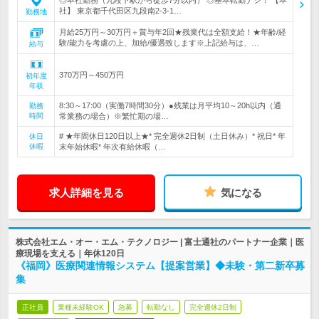
◎本社勤務（九段下駅から徒歩7分以内） ◎基本転勤ナシ！ 【本
社】 東京都千代田区九段南2-3-1…
勤務地
月給25万円～30万円＋賞与年2回★残業代は全額支給！★年齢/経
験/能力を考慮の上、加給/優遇致します※上記給与は、…
給与
370万円～450万円
初年度
年収
8:30～17:00（実働7時間30分）●残業は月平均10～20h以内（通
勤務
時間
常業務の場合）※繁忙期の場…
# ★年間休日120日以上★* 完全週休2日制（土日休み）* 祝日* 年
休日
休暇
末年始休暇* 年次有給休暇（…
求人詳細を見る
気になる
株式会社エム・オー・エム・テクノロジー | 富士通社のパートナー企業｜医
療現場を支える｜年休120日
《福岡》医療関連情報システム【提案営業】◆未験・第二新卒募
集
正社員
業種未経験OK
急募
転勤なし
完全週休2日制