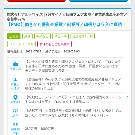
株式会社アルトワイズ | 7月マイナビ転職フェア出展／創業以来黒字経営／
定着率92％
【PMO】働きかた優良企業賞／副業可／頑張りは収入に直結
正社員
急募
転勤なし
学歴不問
完全週休2日制
リモートワーク可
女性のおしごと掲載中
情報更新日：2026/07/31
終了予定日：
2026/09/03
【大手との取引も豊富】開発プロジェクトにおいて、プロジェク
ト全体を円滑に進めるための 推進・調整・課題解決を担います
仕事内容
★メディア掲載実績も多数
《必須条件》Webシステム開発現場での業務経験／各種ドキュメ
ントの作成 or 進行管理・関係者調整 or サブリーダー・PL・PM
対象と
補佐の経験2年以上
なる方
【転勤なし／テレワーク可】 ＜本社または首都圏内のクライアン
ト先または自宅＞ プロジェクトは希望エ…
勤務地
月給30万円～※前職給与を保証※経験・年齢・能力を考慮して決
定いたします※みなし残業代（月20時間分・4万600円～…
給与
360万円～1000万円
初年度
年収