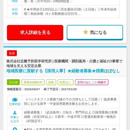
時間
無：有（月平均10～20時間程度…
# ★年間休日120日以上◇完全週休2日制（土日祝）◇年末年始休
休日
休暇
暇◇有給休暇（6ヶ月勤務後12日付与…
求人詳細を見る
気になる
新着
株式会社近畿予防医学研究所 | 医療機関・調剤薬局・介護と福祉の3事業で
地域を支える安定企業
地域医療に貢献する【採用人事】★経験者募集★残業ほぼなし
正社員
業種未経験OK
急募
転勤なし
女性のおしごと掲載中
情報更新日：2026/08/07
終了予定日：
2027/01/28
《バックオフィス業務で縁の下の力持ちとして活躍！》臨床事業
部における新卒・中途採用業務全般をお任せします。
仕事内容
経験者募集！《必須条件》◎短大・専門卒以上 ◎採用業務の実務
経験（目安3年以上）※新卒・中途不問 ◎普通自動車第一種免許
対象と
（AT限定可）
なる方
■本社・大津営業所 滋賀県大津市湖城が丘19-9 《アクセス》 JR