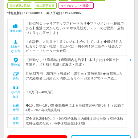
完全週休2日制
第二新卒歓迎
女性のおしごと掲載中
情報更新日：2026/08/04
終了予定日：
2026/09/07
【圧倒的なキャリアアップスピードあり◆マネジメントへ挑戦で
きる】生活に欠かせないスマホや最新ガジェットのご提案・店舗
仕事内容
づくりをお任せします！
【面談枠、大開放中！多くの方にお会いしています◆最短8月入
社も可】学歴・職歴・自己PRは一切不問！第二新卒・社会人デ
対象と
ビュー・フリーター大歓迎！
なる方
【転勤なし*！勤務地は通勤圏内を約束】 本社または全国支社、
事業所、当社取引店舗 (北海道・東北・…
勤務地
月給23万円～28万円＋残業代＋諸手当＋賞与年2回★首都圏エリ
アの経験者は月給25万円以上も可☆一部エリアでベース給…
給与
350万円～400万円
初年度
年収
◆10：00～19：00 ※勤務先による※残業月平均8.5ｈ！（2025年
勤務
時間
4月～2026年3月残業時…
完全週休2日制(シフト制)有給休暇※内6日は取得推奨（有給休暇
休日
休暇
取得促進のため） 弔事休暇誕生日休暇(…