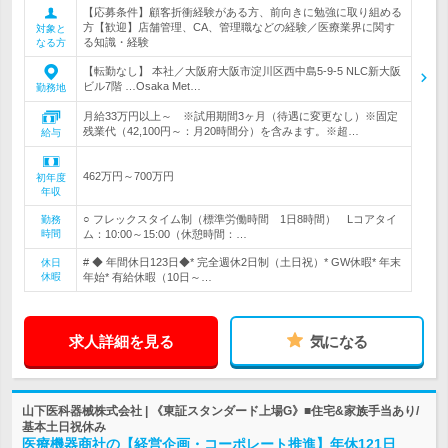
【応募条件】顧客折衝経験がある方、前向きに勉強に取り組める
方【歓迎】店舗管理、CA、管理職などの経験／医療業界に関す
対象と
る知識・経験
なる方
【転勤なし】 本社／大阪府大阪市淀川区西中島5-9-5 NLC新大阪
ビル7階 …Osaka Met…
勤務地
月給33万円以上～ ※試用期間3ヶ月（待遇に変更なし）※固定
残業代（42,100円～：月20時間分）を含みます。※超…
給与
462万円～700万円
初年度
年収
○ フレックスタイム制（標準労働時間 1日8時間） Lコアタイ
勤務
時間
ム：10:00～15:00（休憩時間：…
# ◆ 年間休日123日◆* 完全週休2日制（土日祝）* GW休暇* 年末
休日
休暇
年始* 有給休暇（10日～…
求人詳細を見る
気になる
山下医科器械株式会社 | 《東証スタンダード上場G》■住宅&家族手当あり/
基本土日祝休み
医療機器商社の【経営企画・コーポレート推進】年休121日