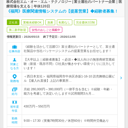
株式会社エム・オー・エム・テクノロジー | 富士通社のパートナー企業｜医
療現場を支える｜年休120日
《福岡》医療関連情報システムの【提案営業】◆経験者募集！
正社員
業種未経験OK
急募
転勤なし
完全週休2日制
第二新卒歓迎
女性のおしごと掲載中
情報更新日：2026/05/15
終了予定日：
2026/11/05
《経験を活かして活躍◎》富士通社のパートナーとして、富士通
社製品や当社パッケージシステムの提案営業をお任せします！
仕事内容
【大卒以上｜経験者募集】＜必須＞◆法人向けの無形商材営業経
験（新規・既存不問）◎社員が働きやすい環境づくりに注力して
対象と
います！
なる方
＜西日本支社＞ 福岡県福岡市中央区赤坂1-16-10 読売舞鶴公園ビ
ル 【雇入れ直後】上記の事業所…
勤務地
月給 280,000円～380,000円（一律手当を含む）※経験・年齢・
能力を考慮して決定いたします※試用期間3カ月…
給与
430万円～550万円
初年度
年収
勤務
9:00～17:30（実働7時間30分／休憩60分）※時間外労働あり
時間