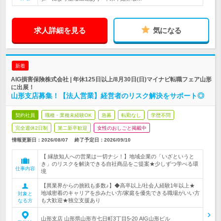
求人詳細を見る
気になる
新着
AIG損害保険株式会社 | 年休125日以上/8月30日(日)マイナビ転職フェア山形
に出展！
山形支店募集！【法人営業】経営者のリスク解決をサポート◎
契約社員
職種・業種未経験OK
急募
転勤なし
学歴不問
完全週休2日制
第二新卒歓迎
女性のおしごと掲載中
情報更新日：2026/08/07
終了予定日：
2026/09/10
【 縁故知人への営業は一切ナシ！】地域企業の「いざというと
き」のリスクを解決できる自社商品をご提案★少しずつ学べる環
仕事内容
境
【異業界からの挑戦も多数♪】◆高卒以上/社会人経験1年以上★
地域密着のキャリアを歩みたい方/家庭を優先できる職場がいい方
対象と
も大歓迎★独立支援あり
なる方
山形支店 山形県山形市七日町3丁目5-20 AIG山形ビル