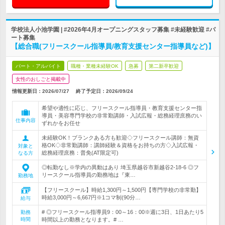
学校法人小池学園 | #2026年4月オープニングスタッフ募集 #未経験歓迎 #パ
ート募集
【総合職(フリースクール指導員/教育支援センター指導員など)】
パート・アルバイト
職種・業種未経験OK
急募
第二新卒歓迎
女性のおしごと掲載中
情報更新日：2026/07/27
終了予定日：
2026/09/24
希望や適性に応じ、フリースクール指導員・教育支援センター指
導員・美容専門学校の非常勤講師・入試広報・総務経理庶務のい
仕事内容
ずれかをお任せ
未経験OK！ブランクある方も歓迎◇フリースクール講師：無資
格OK◇非常勤講師：講師経験＆資格をお持ちの方◇入試広報・
対象と
総務経理庶務：普免(AT限定可)
なる方
◎転勤なし※学内の異動はあり 埼玉県越谷市新越谷2-18-6 ◎フ
リースクール指導員の勤務地は『東…
勤務地
【フリースクール】時給1,300円～1,500円【専門学校の非常勤】
時給3,000円～6,667円※1コマ制(90分…
給与
# ◎フリースクール指導員9：00～16：00※週に3日、1日あたり5
勤務
時間
時間以上の勤務となります。# …