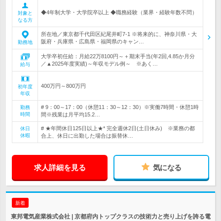
◆4年制大学・大学院卒以上 ◆職務経験（業界・経験年数不問）
対象と
なる方
所在地／東京都千代田区紀尾井町7-1 ※将来的に、神奈川県・大
阪府・兵庫県・広島県・福岡県のキャン…
勤務地
大学卒初任給：月給22万8100円～＋期末手当(年2回,4.85か月分
／▲2025年度実績)～年収モデル例～ ※あく…
給与
400万円～800万円
初年度
年収
# 9：00～17：00（休憩11：30～12：30）※実働7時間・休憩1時
勤務
時間
間※残業は月平均15.2…
# ★年間休日125日以上★* 完全週休2日(土日休み) ※業務の都
休日
休暇
合上、休日に出勤した場合は振替休…
求人詳細を見る
気になる
新着
東邦電気産業株式会社 | 京都府内トップクラスの技術力と売り上げを誇る電