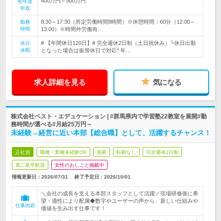
400万円～500万円
初年度
年収
8:30～17:30（所定労働時間8時間）※休憩時間：60分（12:00～
勤務
時間
13:00）※時間外労働有…
# 【年間休日120日】# 完全週休2日制（土日祝休み）└休日出勤
休日
休暇
となった場合は振替休日で対応* 年…
求人詳細を見る
気になる
株式会社ベスト・エデュケーション | #群馬県内で学習塾22教室を展開#勤
務時間が選べる#月給25万円～
未経験→経営に近い本部【総合職】として、活躍するチャンス！
正社員
職種・業種未経験OK
急募
転勤なし
完全週休2日制
第二新卒歓迎
女性のおしごと掲載中
情報更新日：2026/07/31
終了予定日：
2026/10/01
＼会社の成長を支える本部スタッフとして活躍／現場研修後に希
望・適性により配属◆数字やユーザーの声から、新しい仕組みや
仕事内容
価値を生み出す仕事です！