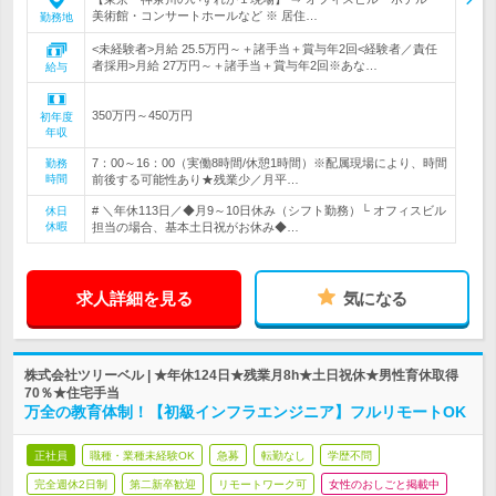
美術館・コンサートホールなど ※ 居住…
勤務地
<未経験者>月給 25.5万円～＋諸手当＋賞与年2回<経験者／責任
者採用>月給 27万円～＋諸手当＋賞与年2回※あな…
給与
350万円～450万円
初年度
年収
7：00～16：00（実働8時間/休憩1時間）※配属現場により、時間
勤務
時間
前後する可能性あり★残業少／月平…
# ＼年休113日／◆月9～10日休み（シフト勤務）└ オフィスビル
休日
休暇
担当の場合、基本土日祝がお休み◆…
求人詳細を見る
気になる
株式会社ツリーベル | ★年休124日★残業月8h★土日祝休★男性育休取得
70％★住宅手当
万全の教育体制！【初級インフラエンジニア】フルリモートOK
正社員
職種・業種未経験OK
急募
転勤なし
学歴不問
完全週休2日制
第二新卒歓迎
リモートワーク可
女性のおしごと掲載中