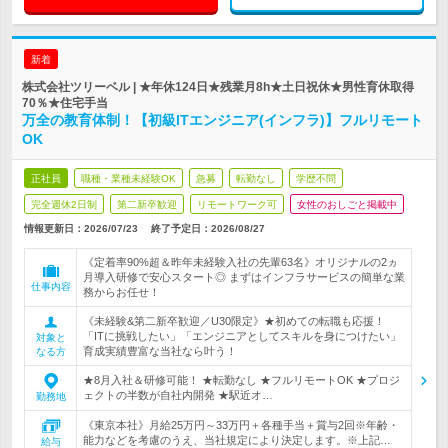
新着
株式会社ツリーベル | ★年休124日★残業月8h★土日祝休★男性育休取得
70％★住宅手当
万全の教育体制！【初級ITエンジニア(インフラ)】フルリモート
OK
正社員
職種・業種未経験OK
急募
転勤なし
学歴不問
完全週休2日制
第二新卒歓迎
リモートワーク可
女性のおしごと掲載中
情報更新日：2026/07/23
終了予定日：
2026/08/27
《定着率90%超＆昨年未経験入社の先輩63名》オリジナルの2ヵ
月導入研修で安心スタート◎ まずはインフラサービスの簡単な業
仕事内容
務からお任せ！
《未経験&第二新卒歓迎／U30限定》★初めての転職も応援！
「ITに挑戦したい」「エンジニアとしてスキルを身につけたい」
対象と
育成実績豊富な当社なら叶う！
なる方
★8月入社＆研修可能！ ★転勤なし ★フルリモートOK ★プロジ
ェクトの半数が自社内開発 ★駅近オ…
勤務地
《東京本社》月給25万円～33万円＋各種手当＋賞与2回※年齢・
能力などを考慮のうえ、当社規定により決定します。※上記…
給与