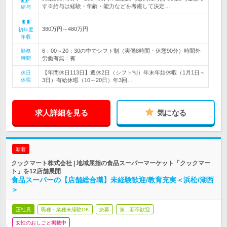
す※給与は経験・年齢・能力などを考慮して決定…
給与
380万円～480万円
初年度
年収
6：00～20：30の中でシフト制（実働8時間・休憩90分）時間外
勤務
時間
労働有無：有
【年間休日113日】週休2日（シフト制）年末年始休暇（1月1日～
休日
休暇
3日）有給休暇（10～20日）年3回…
求人詳細を見る
気になる
新着
クックマート株式会社 | 地域屈指の食品スーパーマーケット「クックマー
ト」を12店舗展開
食品スーパーの【店舗総合職】未経験歓迎/教育充実＜浜松/湖西
＞
正社員
職種・業種未経験OK
急募
第二新卒歓迎
女性のおしごと掲載中