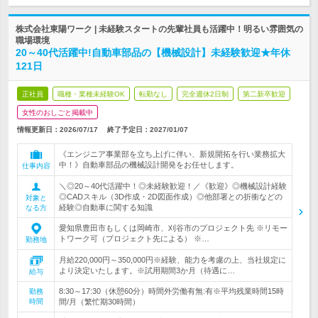
株式会社東陽ワーク | 未経験スタートの先輩社員も活躍中！明るい雰囲気の
職場環境
20～40代活躍中!自動車部品の【機械設計】未経験歓迎★年休
121日
正社員
職種・業種未経験OK
転勤なし
完全週休2日制
第二新卒歓迎
女性のおしごと掲載中
情報更新日：2026/07/17
終了予定日：
2027/01/07
《エンジニア事業部を立ち上げに伴い、新規開拓を行い業務拡大
中！》自動車部品の機械設計開発をお任せします。
仕事内容
＼◎20～40代活躍中！◎未経験歓迎！／《歓迎》◎機械設計経験
◎CADスキル（3D作成・2D図面作成）◎他部署との折衝などの
対象と
経験◎自動車に関する知識
なる方
愛知県豊田市もしくは岡崎市、刈谷市のプロジェクト先 ※リモー
トワーク可（プロジェクト先による） ※…
勤務地
月給220,000円～350,000円※経験、能力を考慮の上、当社規定に
より決定いたします。※試用期間3か月（待遇に…
給与
8:30～17:30（休憩60分）時間外労働有無:有※平均残業時間15時
勤務
時間
間/月（繁忙期30時間）