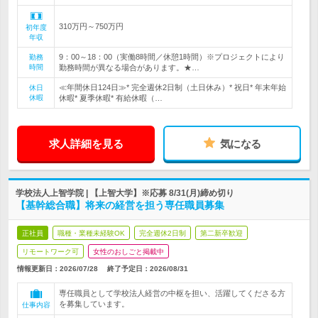
310万円～750万円
初年度
年収
9：00～18：00（実働8時間／休憩1時間）※プロジェクトにより
勤務
時間
勤務時間が異なる場合があります。★…
≪年間休日124日≫* 完全週休2日制（土日休み）* 祝日* 年末年始
休日
休暇
休暇* 夏季休暇* 有給休暇（…
求人詳細を見る
気になる
学校法人上智学院 | 【上智大学】※応募 8/31(月)締め切り
【基幹総合職】将来の経営を担う専任職員募集
正社員
職種・業種未経験OK
完全週休2日制
第二新卒歓迎
リモートワーク可
女性のおしごと掲載中
情報更新日：2026/07/28
終了予定日：
2026/08/31
専任職員として学校法人経営の中枢を担い、活躍してくださる方
を募集しています。
仕事内容