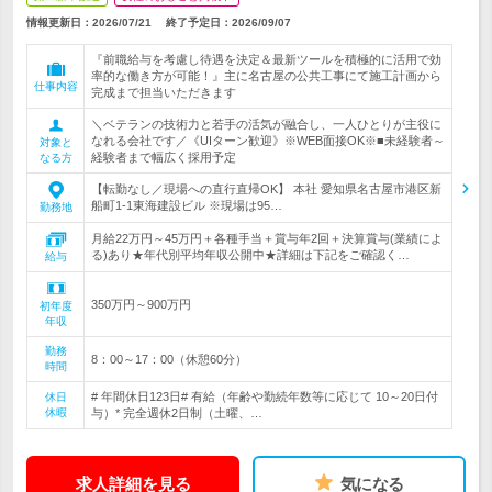
情報更新日：2026/07/21
終了予定日：
2026/09/07
『前職給与を考慮し待遇を決定＆最新ツールを積極的に活用で効
率的な働き方が可能！』主に名古屋の公共工事にて施工計画から
仕事内容
完成まで担当いただきます
＼ベテランの技術力と若手の活気が融合し、一人ひとりが主役に
なれる会社です／《UIターン歓迎》※WEB面接OK※■未経験者～
対象と
経験者まで幅広く採用予定
なる方
【転勤なし／現場への直行直帰OK】 本社 愛知県名古屋市港区新
船町1-1東海建設ビル ※現場は95…
勤務地
月給22万円～45万円＋各種手当＋賞与年2回＋決算賞与(業績によ
る)あり★年代別平均年収公開中★詳細は下記をご確認く…
給与
350万円～900万円
初年度
年収
勤務
8：00～17：00（休憩60分）
時間
# 年間休日123日# 有給（年齢や勤続年数等に応じて 10～20日付
休日
休暇
与）* 完全週休2日制（土曜、…
求人詳細を見る
気になる