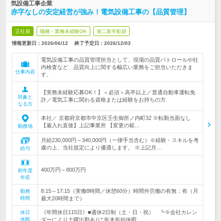
気設備工事企業
赤字なしの安定経営が強み！電気設備工事の【品質管理】
正社員
職種・業種未経験OK
第二新卒歓迎
情報更新日：2026/06/12
終了予定日：
2026/12/03
電気設備工事の品質管理担当として、現場の品質パトロールや社
内検査など、品質向上に関する幅広い業務をご担当いただきま
仕事内容
す。
【実務未経験応募OK！】＜必須＞高卒以上／普通自動車運転免
対象と
許／電気工事に関わる資格または経験をお持ちの方
なる方
本社／ 京都府京都市中京区壬生御所ノ内町32 ※転勤当面なし
【雇入れ直後】上記事業所 【変更の範…
勤務地
月給230,000円～340,000円（一律手当含む）※経験・スキルを考
慮の上、当社規定により優遇します。 ※上記月…
給与
400万円～800万円
初年度
年収
8:15～17:15（実働8時間／休憩60分）時間外労働の有無：有（月
勤務
時間
最大20時間まで）
《年間休日115日》■週休2日制（土・日・祝） ┗※会社カレン
休日
休暇
ダーにより土曜出勤あり* 年末年始休暇…