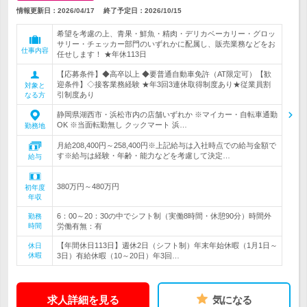
情報更新日：2026/04/17
終了予定日：
2026/10/15
希望を考慮の上、青果・鮮魚・精肉・デリカベーカリー・グロッ
サリー・チェッカー部門のいずれかに配属し、販売業務などをお
仕事内容
任せします！ ★年休113日
【応募条件】◆高卒以上 ◆要普通自動車免許（AT限定可）【歓
迎条件】◇接客業務経験 ★年3回3連休取得制度あり★従業員割
対象と
引制度あり
なる方
静岡県湖西市・浜松市内の店舗いずれか ※マイカー・自転車通勤
OK ※当面転勤無し クックマート 浜…
勤務地
月給208,400円～258,400円※上記給与は入社時点での給与金額で
す※給与は経験・年齢・能力などを考慮して決定…
給与
380万円～480万円
初年度
年収
6：00～20：30の中でシフト制（実働8時間・休憩90分）時間外
勤務
時間
労働有無：有
【年間休日113日】週休2日（シフト制）年末年始休暇（1月1日～
休日
休暇
3日）有給休暇（10～20日）年3回…
求人詳細を見る
気になる