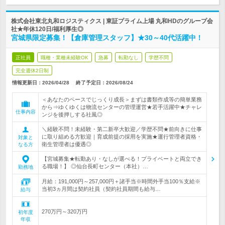
株式会社東北丸和ロジスティクス | 東証プライム上場 丸和HDのグループ会
社★年休120日/福利厚生◎
宮城県限定募集！【倉庫管理スタッフ】★30～40代活躍中！
正社員
職種・業種未経験OK
急募
転勤なし
学歴不問
完全週休2日制
情報更新日：2026/04/28
終了予定日：
2026/08/24
＜あなたのペースでじっくり成長＞まずは書類作成等の簡単業務
から⇒ゆくゆくは物流センターの管理運営★若手活躍中★チャレ
仕事内容
ンジを後押しする社風◎
＼経験不問！未経験・第二新卒大歓迎／学歴不問★前向きに仕事
に取り組める方歓迎｜育成前提の採用を実施★運行管理者資格・
対象と
衛生管理者は優遇◎
なる方
【宮城募集★転勤あり・なしが選べる！プライベートと両立でき
る職場！】 ◎仙台長町センター（本社）…
勤務地
月給：191,000円～257,000円＋諸手当※時間外手当100％支給※
当初3ヵ月間は契約社員（契約社員期間も給与…
給与
270万円～320万円
初年度
年収