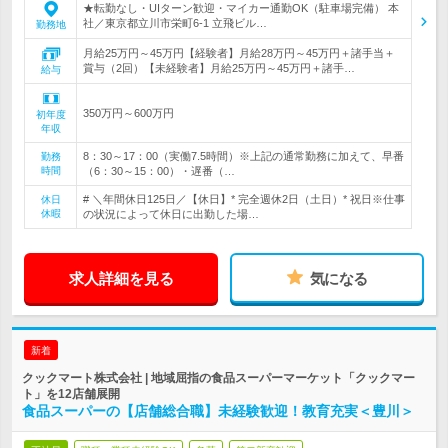
★転勤なし・UIターン歓迎・マイカー通勤OK（駐車場完備） 本
社／東京都立川市栄町6-1 立飛ビル…
勤務地
月給25万円～45万円【経験者】月給28万円～45万円＋諸手当＋
賞与（2回）【未経験者】月給25万円～45万円＋諸手…
給与
350万円～600万円
初年度
年収
8：30～17：00（実働7.5時間）※上記の通常勤務に加えて、早番
勤務
時間
（6：30～15：00）・遅番（…
# ＼年間休日125日／【休日】* 完全週休2日（土日）* 祝日※仕事
休日
休暇
の状況によって休日に出勤した場…
求人詳細を見る
気になる
新着
クックマート株式会社 | 地域屈指の食品スーパーマーケット「クックマー
ト」を12店舗展開
食品スーパーの【店舗総合職】未経験歓迎！教育充実＜豊川＞