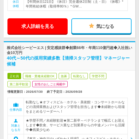
【年間休日121日】《休日》完全週休2日制（土・日）《休暇》*
休日
休暇
年間有給休暇（取得率80％）* GW…
求人詳細を見る
気になる
株式会社シービーエス | 安定感抜群◆創業66年・年商110億円超◆入社祝い
金10万円
40代～50代の採用実績多数【清掃スタッフ管理】マネージャー
候補
正社員
職種・業種未経験OK
急募
転勤なし
学歴不問
第二新卒歓迎
女性のおしごと掲載中
情報更新日：2026/07/30
終了予定日：
2026/09/28
転勤なし★オフィスビル・ホテル・美術館・コンサートホールな
どの清掃業務およびスタッフ管理を担当します◆未経験から現場
仕事内容
をまとめるリーダーへ！
★学歴不問／未経験歓迎★第二新卒～ベテランまで幅広くお迎え
します◆飲食、サービス業など別業界からの中途メンバーも活躍
対象と
中◆残業少なめ
なる方
【東京・神奈川のいずれか１現場】 ⇒ オフィスビル・ホテル・