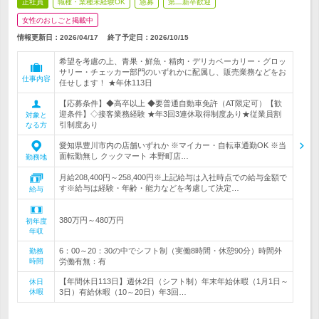
正社員
職種・業種未経験OK
急募
第二新卒歓迎
女性のおしごと掲載中
情報更新日：2026/04/17
終了予定日：
2026/10/15
希望を考慮の上、青果・鮮魚・精肉・デリカベーカリー・グロッ
サリー・チェッカー部門のいずれかに配属し、販売業務などをお
仕事内容
任せします！ ★年休113日
【応募条件】◆高卒以上 ◆要普通自動車免許（AT限定可）【歓
迎条件】◇接客業務経験 ★年3回3連休取得制度あり★従業員割
対象と
引制度あり
なる方
愛知県豊川市内の店舗いずれか ※マイカー・自転車通勤OK ※当
面転勤無し クックマート 本野町店…
勤務地
月給208,400円～258,400円※上記給与は入社時点での給与金額で
す※給与は経験・年齢・能力などを考慮して決定…
給与
380万円～480万円
初年度
年収
6：00～20：30の中でシフト制（実働8時間・休憩90分）時間外
勤務
時間
労働有無：有
【年間休日113日】週休2日（シフト制）年末年始休暇（1月1日～
休日
休暇
3日）有給休暇（10～20日）年3回…