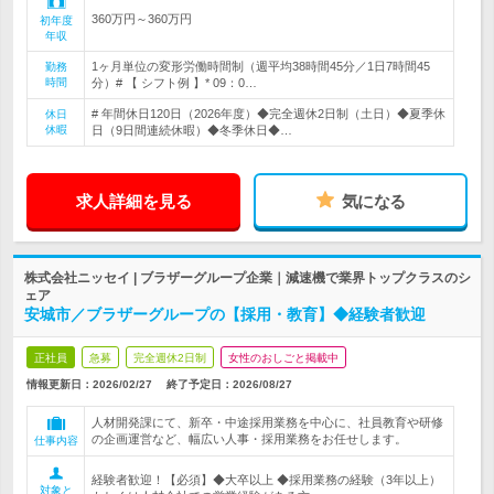
360万円～360万円
初年度
年収
1ヶ月単位の変形労働時間制（週平均38時間45分／1日7時間45
勤務
時間
分）# 【 シフト例 】* 09：0…
# 年間休日120日（2026年度）◆完全週休2日制（土日）◆夏季休
休日
休暇
日（9日間連続休暇）◆冬季休日◆…
求人詳細を見る
気になる
株式会社ニッセイ | ブラザーグループ企業｜減速機で業界トップクラスのシ
ェア
安城市／ブラザーグループの【採用・教育】◆経験者歓迎
正社員
急募
完全週休2日制
女性のおしごと掲載中
情報更新日：2026/02/27
終了予定日：
2026/08/27
人材開発課にて、新卒・中途採用業務を中心に、社員教育や研修
の企画運営など、幅広い人事・採用業務をお任せします。
仕事内容
経験者歓迎！【必須】◆大卒以上 ◆採用業務の経験（3年以上）
対象と