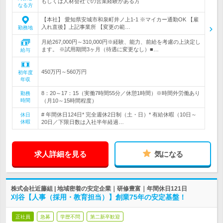
もしくは人材会社での営業経験がある方
なる方
【本社】 愛知県安城市和泉町井ノ上1-1 ※マイカー通勤OK 【雇
入れ直後】上記事業所 【変更の範…
勤務地
月給267,000円～310,000円※経験、能力、前給を考慮の上決定し
ます。 ※試用期間3ヶ月（待遇に変更なし）■…
給与
450万円～560万円
初年度
年収
8：20～17：15（実働7時間55分／休憩1時間）※時間外労働あり
勤務
時間
（月10～15時間程度）
# 年間休日124日* 完全週休2日制（土・日）* 有給休暇（10日～
休日
休暇
20日／下限日数は入社半年経過…
求人詳細を見る
気になる
株式会社近藤組 | 地域密着の安定企業｜研修豊富｜年間休日121日
刈谷【人事（採用・教育担当）】創業75年の安定基盤！
正社員
急募
学歴不問
第二新卒歓迎