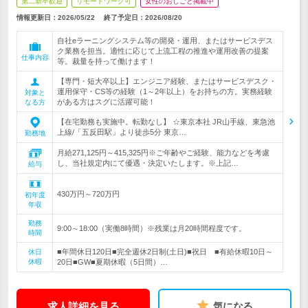
第二新卒歓迎
リモートワーク可
女性のおしごと掲載中
情報更新日：2026/05/22
終了予定日：
2026/08/20
自社eラーニングシステム等の開発・運用、またはサービスデス
ク業務を担当。適性に応じて上流工程の推進や運用改善の提案
仕事内容
等。裁量を持って働けます！
【専門・短大卒以上】エンジニア経験、またはサービスデスク・
運用保守・CS等の経験（1～2年以上）をお持ちの方。実務経験
対象と
がある方はスグに活躍可能！
なる方
【在宅勤務も実施中。転勤なし】 ☆東京本社 JR山手線、東急池
上線/「五反田駅」より徒歩5分 東京…
勤務地
月給271,125円～415,325円※ご年齢やご経験、能力などを考慮
し、当社規定内にて優遇・決定いたします。※上記…
給与
430万円～720万円
初年度
年収
勤務
9:00～18:00（実働8時間）※残業は月20時間程度です。
時間
■年間休日120日■完全週休2日制(土日)■祝日 ■有給休暇10日～
休日
休暇
20日■GW■夏期休暇（5日間）…
求人詳細を見る
気になる