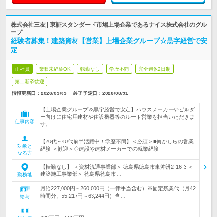
株式会社三友 | 東証スタンダード市場上場企業であるナイス株式会社のグル
ープ
経験者募集！建築資材【営業】上場企業グループ☆黒字経営で安
定
正社員
業種未経験OK
転勤なし
学歴不問
完全週休2日制
第二新卒歓迎
情報更新日：2026/03/03
終了予定日：
2026/08/31
【上場企業グループ＆黒字経営で安定】ハウスメーカーやビルダ
ー向けに住宅用建材や住設機器等のルート営業を担当いただきま
仕事内容
す。
【20代～40代前半活躍中！学歴不問】＜必須＞■何かしらの営業
対象と
経験 ＜歓迎＞◇建設や建材メーカーでの就業経験
なる方
【転勤なし】 ＜資材流通事業部＞ 徳島県徳島市東沖洲2-16-3 ＜
建築施工事業部＞ 徳島県徳島市…
勤務地
月給227,000円～260,000円（一律手当含む）※固定残業代（月42
時間分、55,217円～63,244円）含…
給与