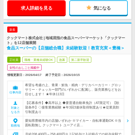
求人詳細を見る
気になる
新着
クックマート株式会社 | 地域屈指の食品スーパーマーケット「クックマー
ト」を12店舗展開
食品スーパーの【店舗総合職】未経験歓迎！教育充実＜豊橋＞
正社員
職種・業種未経験OK
急募
第二新卒歓迎
女性のおしごと掲載中
情報更新日：2026/04/17
終了予定日：
2026/10/15
希望を考慮の上、青果・鮮魚・精肉・デリカベーカリー・グロッ
サリー・チェッカー部門のいずれかに配属し、販売業務などをお
仕事内容
任せします！ ★年休113日
【応募条件】◆高卒以上 ◆要普通自動車免許（AT限定可）【歓
迎条件】◇接客業務経験 ★年3回3連休取得制度あり★従業員割
対象と
引制度あり
なる方
愛知県豊橋市内の店舗いずれか ※マイカー・自転車通勤OK ※当
面転勤無し クックマート ユーアイ店…
勤務地
月給208,400円～258,400円※上記給与は入社時点での給与金額で