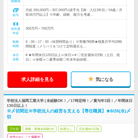
勤務地
月給 260,000円～307,000円+諸手当【例：入社3年目／34歳／月
収36万円以上】※年齢、経験、能力を考慮…
給与
300万円～700万円
初年度
年収
9：00～17：00（休憩時間あり）※実働7時間★残業月平均20時
勤務
時間
間程度（メリハリをつけて定時退社も…
# ★年間休日125日以上≪休日≫# ◇完全週休2日制（土日、祝
休日
休暇
日）≪休暇≫◇夏季休暇◇年末年始休暇…
求人詳細を見る
気になる
学校法人福岡工業大学 | 未経験OK！／17時定時！／賞与年3回！／年間休日
130日以上！
※〆切間近※学校法人の経営を支える【専任職員】★8/26(水)〆
切
正社員
職種・業種未経験OK
転勤なし
完全週休2日制
女性のおしごと掲載中