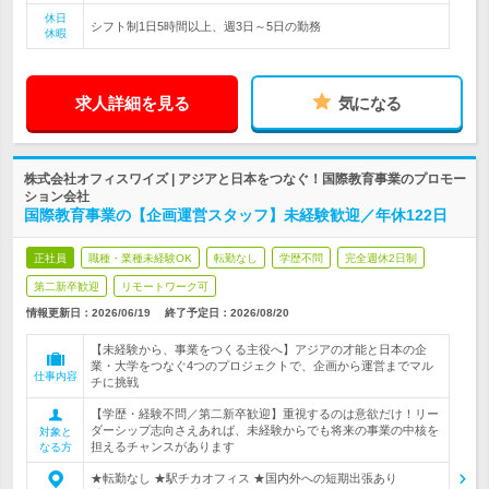
休日
シフト制1日5時間以上、週3日～5日の勤務
休暇
求人詳細を見る
気になる
株式会社オフィスワイズ | アジアと日本をつなぐ！国際教育事業のプロモー
ション会社
国際教育事業の【企画運営スタッフ】未経験歓迎／年休122日
正社員
職種・業種未経験OK
転勤なし
学歴不問
完全週休2日制
第二新卒歓迎
リモートワーク可
情報更新日：2026/06/19
終了予定日：
2026/08/20
【未経験から、事業をつくる主役へ】アジアの才能と日本の企
業・大学をつなぐ4つのプロジェクトで、企画から運営までマル
仕事内容
チに挑戦
【学歴・経験不問／第二新卒歓迎】重視するのは意欲だけ！リー
ダーシップ志向さえあれば、未経験からでも将来の事業の中核を
対象と
担えるチャンスがあります
なる方
★転勤なし ★駅チカオフィス ★国内外への短期出張あり