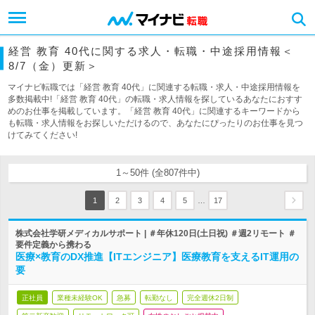
経営 教育 40代に関する求人・転職・中途採用情報＜
8/7（金）更新＞
マイナビ転職では「経営 教育 40代」に関連する転職・求人・中途採用情報を
多数掲載中!「経営 教育 40代」の転職・求人情報を探しているあなたにおすす
めのお仕事を掲載しています。「経営 教育 40代」に関連するキーワードから
も転職・求人情報をお探しいただけるので、あなたにぴったりのお仕事を見つ
けてみてください!
1～50件 (全807件中)
…
1
2
3
4
5
17
株式会社学研メディカルサポート | ＃年休120日(土日祝) ＃週2リモート ＃
要件定義から携わる
医療×教育のDX推進【ITエンジニア】医療教育を支えるIT運用の
要
正社員
業種未経験OK
急募
転勤なし
完全週休2日制