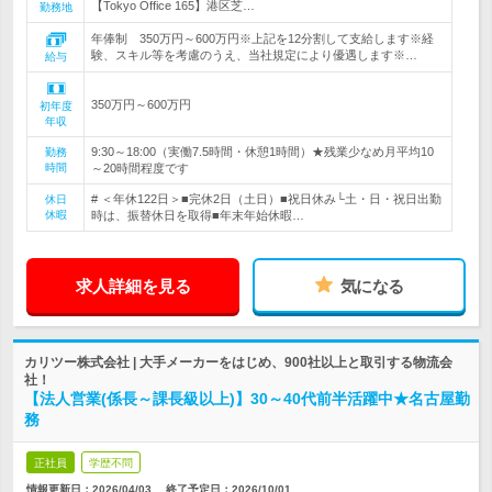
【Tokyo Office 165】港区芝…
勤務地
年俸制 350万円～600万円※上記を12分割して支給します※経
験、スキル等を考慮のうえ、当社規定により優遇します※…
給与
350万円～600万円
初年度
年収
9:30～18:00（実働7.5時間・休憩1時間）★残業少なめ月平均10
勤務
時間
～20時間程度です
# ＜年休122日＞■完休2日（土日）■祝日休み└土・日・祝日出勤
休日
休暇
時は、振替休日を取得■年末年始休暇…
求人詳細を見る
気になる
カリツー株式会社 | 大手メーカーをはじめ、900社以上と取引する物流会
社！
【法人営業(係長～課長級以上)】30～40代前半活躍中★名古屋勤
務
正社員
学歴不問
情報更新日：2026/04/03
終了予定日：
2026/10/01