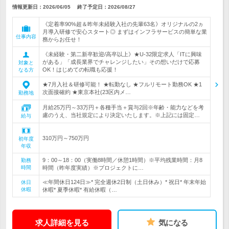
情報更新日：2026/06/05
終了予定日：
2026/08/27
《定着率90%超＆昨年未経験入社の先輩63名》オリジナルの2ヵ
月導入研修で安心スタート◎ まずはインフラサービスの簡単な業
仕事内容
務からお任せ！
《未経験・第二新卒歓迎/高卒以上》★U-32限定求人「ITに興味
がある」「成長業界でチャレンジしたい」その想いだけで応募
対象と
OK！はじめての転職も応援！
なる方
★7月入社＆研修可能！ ★転勤なし ★フルリモート勤務OK ★1
次面接確約 ★東京本社(23区内メ…
勤務地
月給25万円～33万円＋各種手当＋賞与2回※年齢・能力などを考
慮のうえ、当社規定により決定いたします。※上記には固定…
給与
310万円～750万円
初年度
年収
9：00～18：00（実働8時間／休憩1時間）※平均残業時間：月8
勤務
時間
時間（昨年度実績）※プロジェクトに…
≪年間休日124日≫* 完全週休2日制（土日休み）* 祝日* 年末年始
休日
休暇
休暇* 夏季休暇* 有給休暇（…
求人詳細を見る
気になる