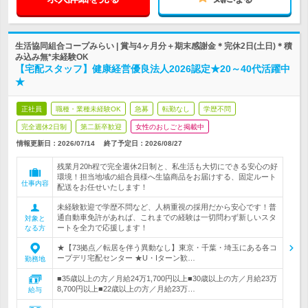
生活協同組合コープみらい | 賞与4ヶ月分＋期末感謝金＊完休2日(土日)＊積
み込み無*未経験OK
【宅配スタッフ】健康経営優良法人2026認定★20～40代活躍中
★
正社員
職種・業種未経験OK
急募
転勤なし
学歴不問
完全週休2日制
第二新卒歓迎
女性のおしごと掲載中
情報更新日：2026/07/14
終了予定日：
2026/08/27
残業月20h程で完全週休2日制と、私生活も大切にできる安心の好
環境！担当地域の組合員様へ生協商品をお届けする、固定ルート
仕事内容
配送をお任せいたします！
未経験歓迎で学歴不問など、人柄重視の採用だから安心です！普
通自動車免許があれば、これまでの経験は一切問わず新しいスタ
対象と
ートを全力で応援します！
なる方
★【73拠点／転居を伴う異動なし】東京・千葉・埼玉にある各コ
ープデリ宅配センター ★U・Iターン歓…
勤務地
■35歳以上の方／月給24万1,700円以上■30歳以上の方／月給23万
8,700円以上■22歳以上の方／月給23万…
給与