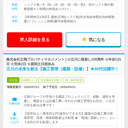
＜シフト例＞9：00～18：00、18：00～翌3：30※シフト制の勤
勤務
時間
務形態※１時間の休憩あり※1ヶ…
【年間休日120日】週休2日制(シフト制)年次有給休暇社内休暇制
休日
休暇
度(リフレッシュ休暇)慶弔休暇有給の…
求人詳細を見る
気になる
株式会社立飛プロパティマネジメント | ☆立川に根差し100周年 ☆年休125
日 ☆完休2日 ☆原則土日祝休み
立川の未来を創る【施工管理（建築・設備）】★40代活躍中！
正社員
転勤なし
完全週休2日制
第二新卒歓迎
情報更新日：2026/07/21
終了予定日：
2026/09/21
立飛グループが手掛ける建設プロジェクトにて、経験・適性を考
慮し、建築または設備工事いずれかの施工管理をお任せ。☆立川
仕事内容
の街を創る仕事です！
【高卒以上／基本的なPC操作ができる方】建築や設備工事の現
場管理、見積・積算経験者は大歓迎 ★「地域に貢献したい」とい
対象と
う志向の方を歓迎します
なる方