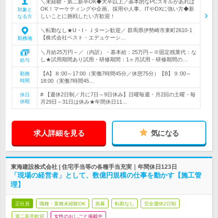
＼未経験・第二新卒OK◆大卒以上／基本的なPCスキルがあれば
OK！マーケティングや企画、採用や人事、ITやDXに強い方◆新
対象と
しいことに挑戦したい方歓迎！
なる方
＼転勤なし★U・I・Ｊターン歓迎／ 群馬県伊勢崎市東町2610-1
【株式会社ベスト・エデュケーシ…
勤務地
＼月給25万円～／（内訳）・基本給：25万円～※固定残業代：な
し★試用期間あり試用・研修期間：1ヶ月試用・研修期間の…
給与
【A】８:00～17:00（実働7時間45分／休憩75分）【B】９:00～
勤務
時間
18:00（実働7時間45…
# 【週休2日制／月に7日～9日休み】日曜毎週・月2回の土曜・毎
休日
休暇
月29日～31日は休み★年間休日11…
求人詳細を見る
気になる
東海建設株式会社 | 住宅手当等の各種手当充実｜年間休日123日
「現場の経営者」として、数億円規模の仕事を動かす【施工管
理】
正社員
職種・業種未経験OK
急募
転勤なし
完全週休2日制
第二新卒歓迎
女性のおしごと掲載中