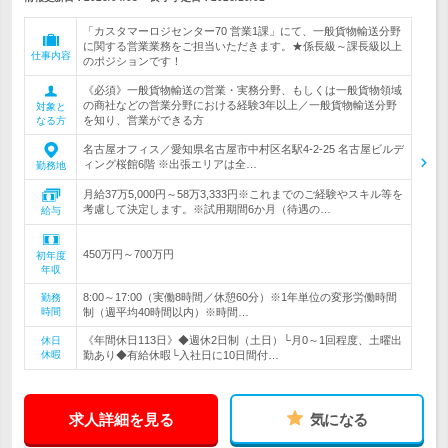
「カスタマーロジセンター70 営業1課」にて、一般貨物輸送分野
に関する営業業務をご担当いただきます。★係長級～課長級以上
仕事内容
のポジションです！
《必須》一般貨物輸送の営業・実務分野、もしくは一般貨物領域
の商社などの営業分野における経験3年以上／一般貨物輸送分野
対象と
を知り、営業ができる方
なる方
名古屋オフィス／愛知県名古屋市中村区名駅4-2-25 名古屋ビルデ
ィング桜館6階 ※出張エリアは全…
勤務地
月給37万5,000円～58万3,333円※これまでのご経験やスキル等を
考慮して決定します。※試用期間6か月（待遇の…
給与
450万円～700万円
初年度
年収
8:00～17:00（実働8時間／休憩60分）※1年単位の変形労働時間
勤務
時間
制（週平均40時間以内）※時間…
《年間休日113日》◆週休2日制（土日）└月0～1回程度、土曜出
休日
休暇
勤あり◆有給休暇└入社日に10日間付…
求人詳細を見る
気になる