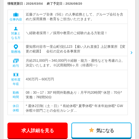
情報更新日：2026/03/04
終了予定日：
2026/08/20
近藤グループ全体（5社）の人事総務として、グループ会社を含
めた採用業務・教育をご担当いただきます。
仕事内容
＼経験者採用！／採用や教育のご経験のある方歓迎！
対象と
なる方
愛知県刈谷市一里山町伐払123 【雇い入れ直後】上記事業所 【変
更の範囲】 会社の定める各事業所
勤務地
月給251,000円～340,000円※経験・能力・適性などを考慮の上、
決定いたします。※試用期間6ヶ月（待遇同一）
給与
430万円～600万円
初年度
年収
08：30～17：30* 時間外勤務あり：月平均20時間* 休憩：70分*
勤務
時間
実働：7時間50分
* 週休2日制（土・日）* 有給休暇* 夏季休暇* 年末年始休暇* GW
休日
休暇
休暇※部門ごとの会社カレンダ…
求人詳細を見る
気になる