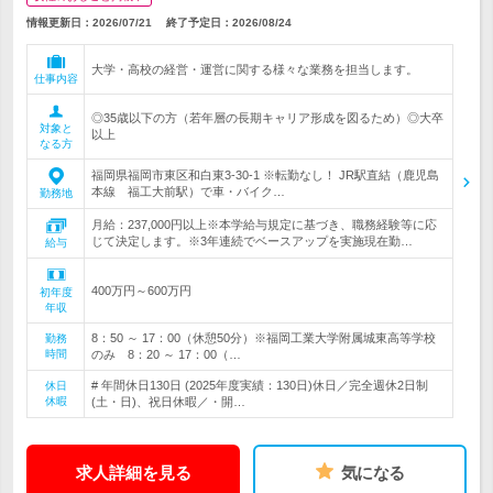
情報更新日：2026/07/21
終了予定日：
2026/08/24
大学・高校の経営・運営に関する様々な業務を担当します。
仕事内容
◎35歳以下の方（若年層の長期キャリア形成を図るため）◎大卒
対象と
以上
なる方
福岡県福岡市東区和白東3-30-1 ※転勤なし！ JR駅直結（鹿児島
本線 福工大前駅）で車・バイク…
勤務地
月給：237,000円以上※本学給与規定に基づき、職務経験等に応
じて決定します。※3年連続でベースアップを実施現在勤…
給与
400万円～600万円
初年度
年収
8：50 ～ 17：00（休憩50分）※福岡工業大学附属城東高等学校
勤務
時間
のみ 8：20 ～ 17：00（…
# 年間休日130日 (2025年度実績：130日)休日／完全週休2日制
休日
休暇
(土・日)、祝日休暇／・開…
求人詳細を見る
気になる