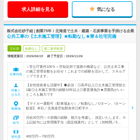
求人詳細を見る
気になる
株式会社砂子組 | 創業79年！北海道で土木・建築・石炭事業を手掛ける企業
公共工事の【土木施工管理】★転勤なし★寮＆社宅完備
正社員
転勤なし
第二新卒歓迎
情報更新日：2026/06/19
終了予定日：
2026/11/26
＜官公庁案件100％＞空知近郊で道路や橋梁など、公共土木工事
の施工管理全般をお任せ！これまでの経験を活かして、スキルア
仕事内容
ップできます。
【女性技術者も活躍中】◆必須：◎高卒以上◎土木施工管理技士
1級◎土木施工管理の経験10年以上◎要普通免許★雰囲気がいい
対象と
ところも魅力です
なる方
【マイカー通勤可（駐車場あり）／転勤なし／Uターン、Iターン
歓迎】 本社／北海道空知郡奈井江町字チ…
勤務地
月給30万円～※前職の経験、能力を考慮し、決定いたします。※
上記給与には管理職手当（固定残業代）として（30時間／5…
給与
400万円～700万円
初年度