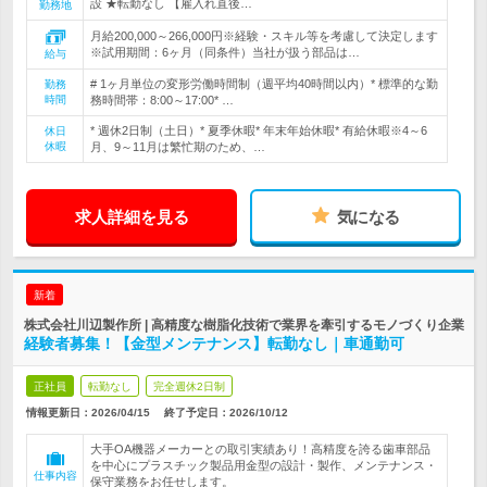
設 ★転勤なし 【雇入れ直後…
勤務地
月給200,000～266,000円※経験・スキル等を考慮して決定します
※試用期間：6ヶ月（同条件）当社が扱う部品は…
給与
# 1ヶ月単位の変形労働時間制（週平均40時間以内）* 標準的な勤
勤務
時間
務時間帯：8:00～17:00* …
* 週休2日制（土日）* 夏季休暇* 年末年始休暇* 有給休暇※4～6
休日
休暇
月、9～11月は繁忙期のため、…
求人詳細を見る
気になる
新着
株式会社川辺製作所 | 高精度な樹脂化技術で業界を牽引するモノづくり企業
経験者募集！【金型メンテナンス】転勤なし｜車通勤可
正社員
転勤なし
完全週休2日制
情報更新日：2026/04/15
終了予定日：
2026/10/12
大手OA機器メーカーとの取引実績あり！高精度を誇る歯車部品
を中心にプラスチック製品用金型の設計・製作、メンテナンス・
仕事内容
保守業務をお任せします。