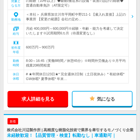
の経験（10年以上）◆駆動/搬送系の設備・装置の設計の経験◆
対象と
普通自動車免許（AT限定可）
なる方
＜本社＞ 兵庫県加古川市平岡町中野211-1 【雇入れ直後】上記の
事業所 【変更の範囲】会社の定め…
勤務地
月給 400,000円～600,000円※経験・年齢・能力を考慮して決定
いたします※試用期間6カ月（待遇変更なし）
給与
600万円～900万円
初年度
年収
8:00～16:45（実働8時間／休憩45分）※時間外労働あり※月平均
勤務
時間
残業20時間程度
# ★年間休日123日★* 完全週休2日制（土日祝休み）* 有給休暇*
休日
休暇
GW休暇* 夏季休暇* 年末…
求人詳細を見る
気になる
新着
株式会社川辺製作所 | 高精度な樹脂化技術で業界を牽引するモノづくり企業
未経験歓迎！【品質管理・検査】転勤なし｜車通勤可｜