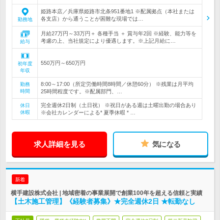
姫路本店／兵庫県姫路市北条951番地1 ※配属拠点（本社または
各支店）から通うことが困難な現場では…
勤務地
月給27万円～33万円＋ 各種手当 ＋ 賞与年2回 ※経験、能力等を
考慮の上、当社規定により優遇します。※上記月給に…
給与
550万円～650万円
初年度
年収
8:00～17:00（所定労働時間8時間／休憩60分） ※残業は月平均
勤務
時間
25時間程度です。※配属部門、…
完全週休2日制（土日祝） ※祝日がある週は土曜出勤の場合あり
休日
休暇
※会社カレンダーによる* 夏季休暇 * …
求人詳細を見る
気になる
新着
横手建設株式会社 | 地域密着の事業展開で創業100年を超える信頼と実績
【土木施工管理】《経験者募集》★完全週休2日 ★転勤なし