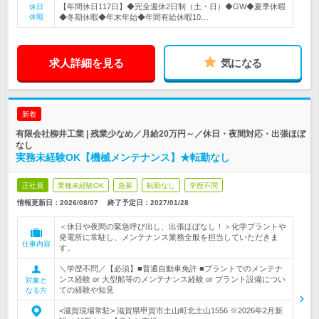
【年間休日117日】◆完全週休2日制（土・日）◆GW◆夏季休暇
休日
休暇
◆冬期休暇◆年末年始◆年間有給休暇10…
求人詳細を見る
気になる
新着
有限会社柳井工業 | 残業少なめ／月給20万円～／休日・夜間対応・出張ほぼ
なし
実務未経験OK【機械メンテナンス】★転勤なし
正社員
業種未経験OK
急募
転勤なし
学歴不問
情報更新日：2026/08/07
終了予定日：
2027/01/28
＜休日や夜間の緊急呼び出し、出張ほぼなし！＞化学プラントや
発電所に常駐し、メンテナンス業務全般を担当していただきま
仕事内容
す。
＼学歴不問／【必須】■普通自動車免許 ■プラントでのメンテナ
ンス経験 or 大型船等のメンテナンス経験 or プラント設備につい
対象と
ての経験や知見
なる方
<滋賀現場常駐> 滋賀県甲賀市土山町北土山1556 ※2026年2月新