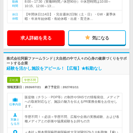
8:00～17:30（実働8時間／休憩90分）※休憩時間は10:00～
勤務
時間
10:15、12:00～13:…
【年間休日114日】・完全週休2日制（土・日）・GW・夏季休
休日
休暇
暇・年末年始休暇・有給休暇・出産・育児休…
求人詳細を見る
気になる
株式会社阿蘇ファームランド | 大自然の中で人々の心身の健康づくりをサポ
ートする企業
経験を活かし施設をアピール！【広報】★転勤なし
正社員
学歴不問
情報更新日：2026/07/21
終了予定日：
2027/01/11
販促物（チラシ・POP等）の制作やSNSでの情報発信、メディア
への取材対応など、施設の魅力を伝えるPR業務全般をお任せし
仕事内容
ます。
学歴不問！＜必須＞学歴不問、広報や企画の実務経験、および各
対象と
種メディアとの折衝や協業経験をお持ちの方
なる方
＜本社＞熊本県阿蘇郡南阿蘇村大字河陽5579-3 ※転勤無 【雇い