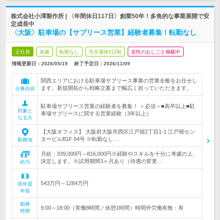
株式会社小澤製作所 | 〈年間休日117日〉創業50年！多角的な事業展開で安
定成長中
〈大阪〉駐車場の【サブリース営業】経験者募集！転勤なし
正社員
急募
転勤なし
完全週休2日制
女性のおしごと掲載中
情報更新日：2026/05/19
終了予定日：
2026/11/09
関西エリアにおける駐車場サブリース事業の営業全般をお任せし
ます。新規開拓から戦略立案まで幅広く担っていただきます。
仕事内容
駐車場サブリース営業の経験者を募集！ ＜必須＞■高卒以上■駐
対象と
車場サブリースに関する営業経験（3年以上）
なる方
【大阪オフィス】 大阪府大阪市西区江戸堀2丁目1-1 江戸堀セン
タービルB1F 04号 ※転勤なし…
勤務地
月給：339,000円～816,000円※経験やスキルを十分に考慮の上、
決定します。※試用期間3ヶ月あり（待遇の変更…
給与
543万円～1284万円
初年度
年収
勤務
9:00～18:00（実働8時間／休憩1時間）時間外労働有無：有
時間