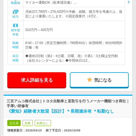
マイカー通勤OK（駐車場完備）…
勤務地
月給227,780円～276,420円※年齢、経験、能力等を考慮の上、規
定により優遇いたします。※固定残業代（4万2…
給与
310万円～420万円
初年度
年収
8:00～17:00（所定労働時間：7時間40分）休憩時間：80分時間外
勤務
時間
労働：有
◆週休2日制（第2・4土曜、日曜、祝）※第1・3土曜は交代制
休日
休暇
（会社カレンダーによる）◆年間休日112…
求人詳細を見る
気になる
三京アムコ株式会社 | トヨタ自動車と直取引を行うメーカー機能つき商社｜
手厚い研修有
《愛知》経験者大歓迎【設計】＊長期連休有 ＊転勤なし
正社員
急募
転勤なし
情報更新日：2026/04/10
終了予定日：
2026/10/08