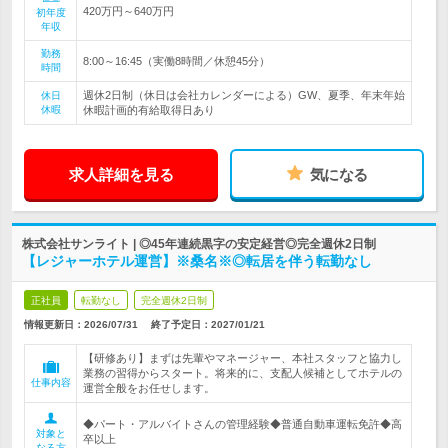
420万円～640万円
初年度
年収
勤務
8:00～16:45（実働8時間／休憩45分）
時間
週休2日制（休日は会社カレンダーによる）GW、夏季、年末年始
休日
休暇
休暇計画的有給取得日あり
求人詳細を見る
気になる
株式会社サンライト | ◎45年連続黒字の安定経営◎完全週休2日制
【レジャーホテル運営】※桑名※◎転居を伴う転勤なし
正社員
転勤なし
完全週休2日制
情報更新日：2026/07/31
終了予定日：
2027/01/21
【研修あり】まずは先輩やマネージャー、本社スタッフと協力し
業務の習得からスタート。将来的に、支配人候補としてホテルの
仕事内容
運営全般をお任せします。
◆パート・アルバイトさんの管理経験◆普通自動車運転免許◆高
対象と
卒以上
なる方