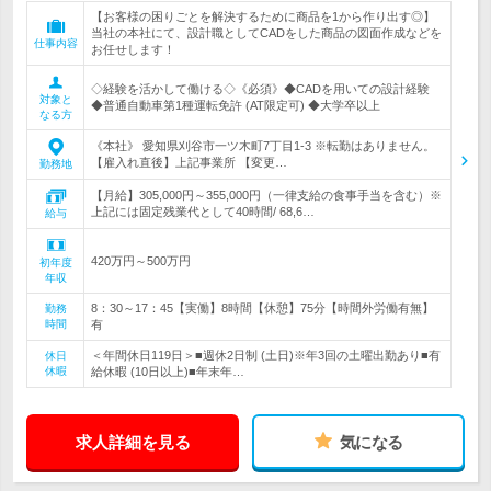
【お客様の困りごとを解決するために商品を1から作り出す◎】
当社の本社にて、設計職としてCADをした商品の図面作成などを
仕事内容
お任せします！
◇経験を活かして働ける◇《必須》◆CADを用いての設計経験
対象と
◆普通自動車第1種運転免許 (AT限定可) ◆大学卒以上
なる方
《本社》 愛知県刈谷市一ツ木町7丁目1-3 ※転勤はありません。
【雇入れ直後】上記事業所 【変更…
勤務地
【月給】305,000円～355,000円（一律支給の食事手当を含む）※
上記には固定残業代として40時間/ 68,6…
給与
420万円～500万円
初年度
年収
8：30～17：45【実働】8時間【休憩】75分【時間外労働有無】
勤務
時間
有
＜年間休日119日＞■週休2日制 (土日)※年3回の土曜出勤あり■有
休日
休暇
給休暇 (10日以上)■年末年…
求人詳細を見る
気になる