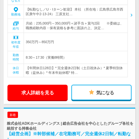
なる方
【転勤なし／U・Iターン歓迎】 本社 （所在地：広島県広島市西
区庚午中2-13-24） 三原支社…
勤務地
月給：235,000円～350,000円＋諸手当＋賞与2回 ※委細は、
職務経験内容・保有資格を参考に面談の上、決定…
給与
350万円～850万円
初年度
年収
勤務
8:30～17:30（実働8時間）
時間
【年間休日128日】* 完全週休2日制（土日祝休み）* 夏季特別休
休日
休暇
暇（盆休み）* 年末年始休暇* 特…
求人詳細を見る
気になる
新着
株式会社ADKホールディングス | 総合広告会社を中心としたグループ各社を
統括する持株会社
【経営企画】※幹部候補／在宅勤務可／完全週休2日制／転勤な