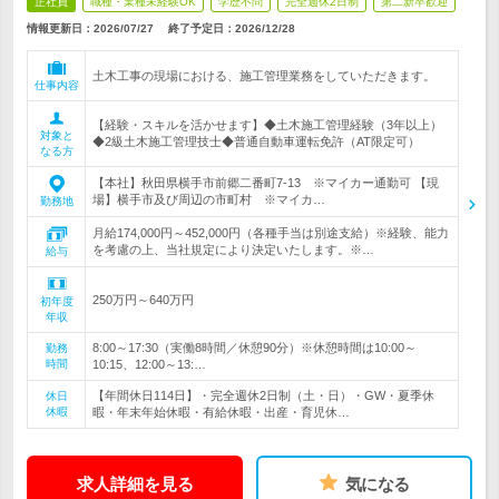
正社員
職種・業種未経験OK
学歴不問
完全週休2日制
第二新卒歓迎
情報更新日：2026/07/27
終了予定日：
2026/12/28
土木工事の現場における、施工管理業務をしていただきます。
仕事内容
【経験・スキルを活かせます】◆土木施工管理経験（3年以上）
対象と
◆2級土木施工管理技士◆普通自動車運転免許（AT限定可）
なる方
【本社】秋田県横手市前郷二番町7-13 ※マイカー通勤可 【現
場】横手市及び周辺の市町村 ※マイカ…
勤務地
月給174,000円～452,000円（各種手当は別途支給）※経験、能力
を考慮の上、当社規定により決定いたします。※…
給与
250万円～640万円
初年度
年収
8:00～17:30（実働8時間／休憩90分）※休憩時間は10:00～
勤務
時間
10:15、12:00～13:…
【年間休日114日】・完全週休2日制（土・日）・GW・夏季休
休日
休暇
暇・年末年始休暇・有給休暇・出産・育児休…
求人詳細を見る
気になる