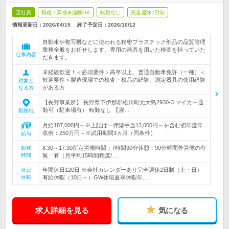
正社員
職種・業種未経験OK
転勤なし
完全週休2日制
情報更新日：2026/04/15
終了予定日：
2026/10/12
自動車や複写機などに使われる精密プラスチック部品の品質管理
業務全般をお任せします。専用の器具を用いた検査を担っていた
仕事内容
だきます。
未経験歓迎！＜必須要件＞高卒以上、普通自動車免許（一種）＜
歓迎要件＞製造現場での検査・検品の経験、測定器具の使用経験
対象と
がある方
なる方
【長野事業所】 長野県下伊那郡松川町元大島2930-3 マイカー通
勤可（駐車場有） 転勤なし 【雇…
勤務地
月給187,000円～※上記は一律諸手当13,000円～を含む初年度年
収例：250万円～※試用期間3ヵ月（同条件）
給与
8:30～17:30所定労働時間：7時間30分休憩：90分時間外労働の有
勤務
時間
無：有（月平均15時間程度/…
年間休日120日 ※会社カレンダーあり完全週休2日制（土・日）
休日
休暇
有給休暇（10日～）GW休暇夏季休暇年…
求人詳細を見る
気になる