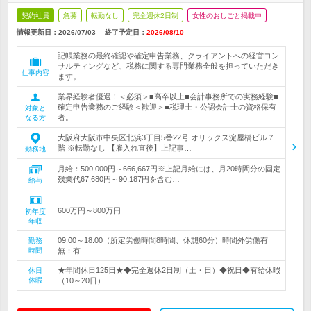
契約社員
急募
転勤なし
完全週休2日制
女性のおしごと掲載中
情報更新日：2026/07/03
終了予定日：
2026/08/10
記帳業務の最終確認や確定申告業務、クライアントへの経営コン
サルティングなど、税務に関する専門業務全般を担っていただき
仕事内容
ます。
業界経験者優遇！＜必須＞■高卒以上■会計事務所での実務経験■
確定申告業務のご経験＜歓迎＞■税理士・公認会計士の資格保有
対象と
者。
なる方
大阪府大阪市中央区北浜3丁目5番22号 オリックス淀屋橋ビル７
階 ※転勤なし 【雇入れ直後】上記事…
勤務地
月給：500,000円～666,667円※上記月給には、月20時間分の固定
残業代67,680円～90,187円を含む…
給与
600万円～800万円
初年度
年収
09:00～18:00（所定労働時間8時間、休憩60分）時間外労働有
勤務
時間
無：有
★年間休日125日★◆完全週休2日制（土・日）◆祝日◆有給休暇
休日
休暇
（10～20日）