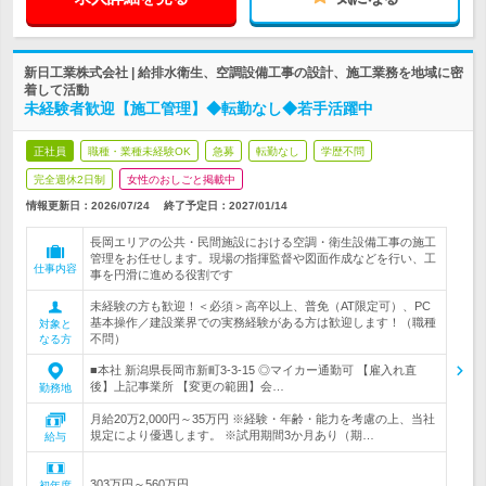
新日工業株式会社 | 給排水衛生、空調設備工事の設計、施工業務を地域に密
着して活動
未経験者歓迎【施工管理】◆転勤なし◆若手活躍中
正社員
職種・業種未経験OK
急募
転勤なし
学歴不問
完全週休2日制
女性のおしごと掲載中
情報更新日：2026/07/24
終了予定日：
2027/01/14
長岡エリアの公共・民間施設における空調・衛生設備工事の施工
管理をお任せします。現場の指揮監督や図面作成などを行い、工
仕事内容
事を円滑に進める役割です
未経験の方も歓迎！＜必須＞高卒以上、普免（AT限定可）、PC
基本操作／建設業界での実務経験がある方は歓迎します！（職種
対象と
不問）
なる方
■本社 新潟県長岡市新町3-3-15 ◎マイカー通勤可 【雇入れ直
後】上記事業所 【変更の範囲】会…
勤務地
月給20万2,000円～35万円 ※経験・年齢・能力を考慮の上、当社
規定により優遇します。 ※試用期間3か月あり（期…
給与
303万円～560万円
初年度