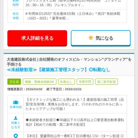
フレックスタイム制（標準労働時間1日7時間30分 コアタイム
勤務
時間
10：00～16：00）フレキシブルタイ…
# 年間休日125日* 完全週休2日制（土日休み）* 祝日* 有給休暇
休日
休暇
（10日～20日）* 夏季休暇…
求人詳細を見る
気になる
大進建設株式会社 | 自社開発のオフィスビル・マンション“グランディア”を
手掛ける
≪未経験歓迎≫【建築施工管理スタッフ】◎転勤なし
正社員
職種・業種未経験OK
転勤なし
学歴不問
第二新卒歓迎
情報更新日：2026/04/30
終了予定日：
2026/10/22
【ダイナミックな施工にも携われる！】建築現場の施工管理（品
質/安全/財務）業務をお任せします。◎それぞれのスキルに合っ
仕事内容
たキャリアアップが可能！
◆未経験者大歓迎◎◆30歳以下※◎高卒以上◎要普通自動車運転
対象と
免許【初めての転職・第二新卒大歓迎】
なる方
【本社】 愛媛県松山市一番町1丁目15番地1 ◎U・Iターン歓迎 ◎