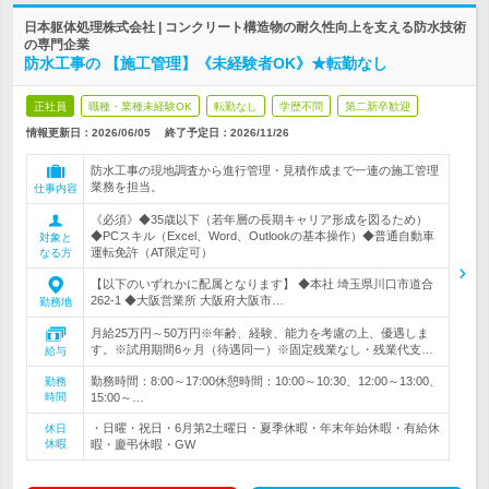
日本躯体処理株式会社 | コンクリート構造物の耐久性向上を支える防水技術
の専門企業
防水工事の 【施工管理】《未経験者OK》★転勤なし
正社員
職種・業種未経験OK
転勤なし
学歴不問
第二新卒歓迎
情報更新日：2026/06/05
終了予定日：
2026/11/26
防水工事の現地調査から進行管理・見積作成まで一連の施工管理
業務を担当。
仕事内容
《必須》◆35歳以下（若年層の長期キャリア形成を図るため）
◆PCスキル（Excel、Word、Outlookの基本操作）◆普通自動車
対象と
運転免許（AT限定可）
なる方
【以下のいずれかに配属となります】 ◆本社 埼玉県川口市道合
262-1 ◆大阪営業所 大阪府大阪市…
勤務地
月給25万円～50万円※年齢、経験、能力を考慮の上、優遇しま
す。※試用期間6ヶ月（待遇同一）※固定残業なし・残業代支…
給与
勤務時間：8:00～17:00休憩時間：10:00～10:30、12:00～13:00、
勤務
時間
15:00～…
・日曜・祝日・6月第2土曜日・夏季休暇・年末年始休暇・有給休
休日
休暇
暇・慶弔休暇・GW