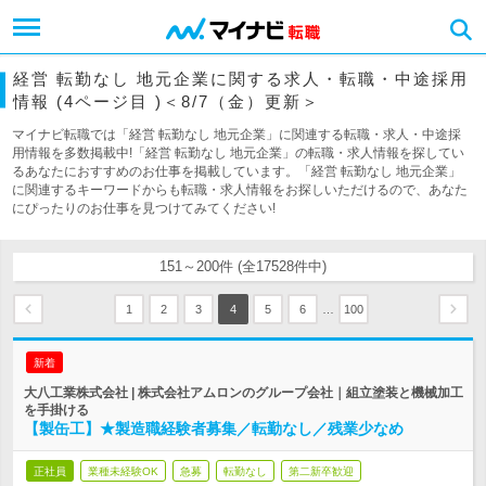
経営 転勤なし 地元企業に関する求人・転職・中途採用
情報 (4ページ目 )＜8/7（金）更新＞
マイナビ転職では「経営 転勤なし 地元企業」に関連する転職・求人・中途採
用情報を多数掲載中!「経営 転勤なし 地元企業」の転職・求人情報を探してい
るあなたにおすすめのお仕事を掲載しています。「経営 転勤なし 地元企業」
に関連するキーワードからも転職・求人情報をお探しいただけるので、あなた
にぴったりのお仕事を見つけてみてください!
151～200件 (全17528件中)
…
1
2
3
4
5
6
100
新着
大八工業株式会社 | 株式会社アムロンのグループ会社｜組立塗装と機械加工
を手掛ける
【製缶工】★製造職経験者募集／転勤なし／残業少なめ
正社員
業種未経験OK
急募
転勤なし
第二新卒歓迎