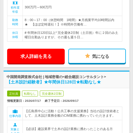
300万円～600万円
初年度
年収
8：00～17：00（休憩時間 1時間）★月残業平均10時間以内
勤務
時間
★ 【ほぼ定時退社！】※時間外労働有…
# 年間休日120日以上* 完全週休2日制（土日祝）年に２回のみ土
休日
休暇
曜日出勤ありますが、その週も週５日…
求人詳細を見る
気になる
中国開発調査株式会社 | 地域密着の<総合建設コンサルタント>
【土木設計経験者】★年間休日128日★転勤なし★
正社員
転勤なし
完全週休2日制
情報更新日：2026/07/17
終了予定日：
2026/09/17
【広島県中心に活動！公共工事の支援業務】当社の設計技術者と
して、土木設計業務全般のCIM業務に携わっていただきます。
仕事内容
【必須】建設業界で土木の設計業務に携わったことのある方
対象と