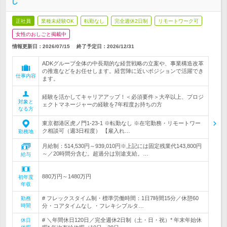
し
正社員
業種未経験OK
転勤なし
完全週休2日制
リモートワーク可
女性のおしごと掲載中
情報更新日：2026/07/15
終了予定日：
2026/12/31
ADKグループ全体の中長期的な経営戦略の立案や、事業構造改革
の推進などをお任せします。経営陣に近いポジションで活躍でき
仕事内容
ます。
経験を活かしてキャリアアップ！＜必須要件＞大卒以上、プロジ
対象と
ェクトマネージャーの経験を7年程度お持ちの方
なる方
東京都港区虎ノ門1-23-1 ※転勤なし ※在宅勤務・リモートワー
ク相談可（週3日程度） 【雇入れ…
勤務地
月給制：514,530円～939,010円※上記には固定残業代143,800円
～／20時間分含む。超過分は別途支給。…
給与
880万円～1480万円
初年度
年収
# フレックスタイム制・標準労働時間：1日7時間15分／休憩60
勤務
時間
分・コアタイムなし ・フレキシブルタ…
# ＼年間休日120日／完全週休2日制（土・日・祝）* 年末年始休
休日