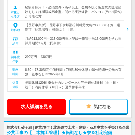
経験者採用！＜必須要件＞高卒以上、金属を扱う製造業の現場経
験もしくは樹脂成形金型に関わる実務経験、パソコン(Excel操作)
対象と
が可能な方
なる方
【長野事業所】 長野県下伊那郡松川町元大島2930-3 マイカー通
勤可（駐車場有） 転勤なし 【雇…
勤務地
月給213,000円～313,000円※上記は一律諸手当13,000円を含む※
試用期間3ヵ月（同条件）
給与
290万円～430万円
初年度
年収
8:30～17:30所定労働時間：7時間30分休憩：90分時間外労働の有
勤務
時間
無：基本なし※2022年1月…
年間休日120日 ※会社カレンダーあり完全週休2日制（土・日・
休日
休暇
祝日）有給休暇（10日～）夏季休暇年末…
求人詳細を見る
気になる
株式会社砂子組 | 創業79年！北海道で土木・建築・石炭事業を手掛ける企業
公共工事の【土木施工管理】★転勤なし★寮＆社宅完備