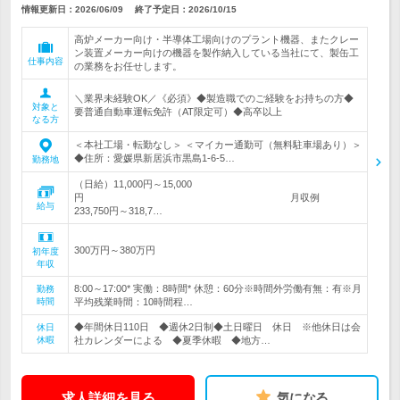
情報更新日：2026/06/09
終了予定日：
2026/10/15
高炉メーカー向け・半導体工場向けのプラント機器、またクレー
ン装置メーカー向けの機器を製作納入している当社にて、製缶工
仕事内容
の業務をお任せします。
＼業界未経験OK／《必須》◆製造職でのご経験をお持ちの方◆
対象と
要普通自動車運転免許（AT限定可）◆高卒以上
なる方
＜本社工場・転勤なし＞ ＜マイカー通勤可（無料駐車場あり）＞
◆住所：愛媛県新居浜市黒島1-6-5…
勤務地
（日給）11,000円～15,000
円 月収例
給与
233,750円～318,7…
300万円～380万円
初年度
年収
8:00～17:00* 実働：8時間* 休憩：60分※時間外労働有無：有※月
勤務
時間
平均残業時間：10時間程…
◆年間休日110日 ◆週休2日制◆土日曜日 休日 ※他休日は会
休日
休暇
社カレンダーによる ◆夏季休暇 ◆地方…
求人詳細を見る
気になる