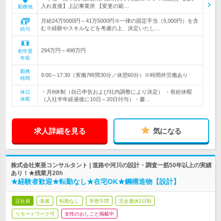
入れ直後】上記事業所 【変更の範…
勤務地
月給24万5000円～41万5000円※一律の固定手当（5,000円）を含
む※経験やスキルなどを考慮の上、決定いたし…
給与
294万円～498万円
初年度
年収
勤務
9:00～17:30（実働7時間30分／休憩60分）※時間外労働あり
時間
・月8休制（自己申告および社内調整により決定） ・有給休暇
休日
休暇
（入社半年経過後に10日～20日付与）・慶…
求人詳細を見る
気になる
株式会社東亜コンサルタント | 道路や河川の設計・調査一筋50年以上の実績
あり！★残業月20h
★経験者歓迎★転勤なし★在宅OK★鋼構造物【設計】
正社員
急募
転勤なし
学歴不問
完全週休2日制
リモートワーク可
女性のおしごと掲載中