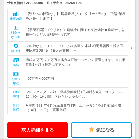
情報更新日：2026/06/05
終了予定日：
2026/11/26
【県外への転勤なし】 鋼構造及びコンクリート部門にて設計業務
をお任せします！
仕事内容
【学歴不問】《必須条件》鋼構造に関する実務経験★退職金や各
対象と
種手当などの福利厚生も充実
なる方
＜転勤なし／リモートワーク相談可＞ 本社 福岡県福岡市博多区
東比恵3-28-10 【雇入れ直後】上…
勤務地
月給20万円～50万円※能力や経験に基づいて優遇します。※試用
期間3ヶ月（待遇に変更なし）
給与
400万円～800万円
初年度
年収
フレックスタイム制（標準労働時間1日7時間30分 コアタイム
勤務
時間
10：00～16：00）フレキシブルタイ…
# 年間休日125日* 完全週休2日制（土日休み）* 祝日* 有給休暇
休日
休暇
（10日～20日）* 夏季休暇…
求人詳細を見る
気になる