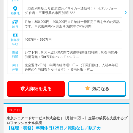
〈◎西別所駅より徒歩12分／マイカー通勤可！〉 ホテルヴォー
グ 住所：三重県桑名市西別所1582-…
勤務地
月給：300,000円～400,000円※月給は一律固定手当を含めた表記
です。※試用期間2ヶ月あり(期間中の2か月間…
給与
400万円～550万円
初年度
年収
シフト制：9:00～翌1:00の間で実働8時間休憩時間：60分時間外
勤務
時間
労働有無：有■夜勤について＜シフ…
完全週休2日制・年間有給休暇10日～（下限日数は、入社半年経
休日
休暇
過後の付与日数となります）・慶弔休暇・有…
求人詳細を見る
気になる
残り1日
東京シェアードサービス株式会社 | 〈月給50万～〉企業の成長を支援するプ
ロフェッショナル集団
【経理・税務】年間休日125日／転勤なし／駅チカ