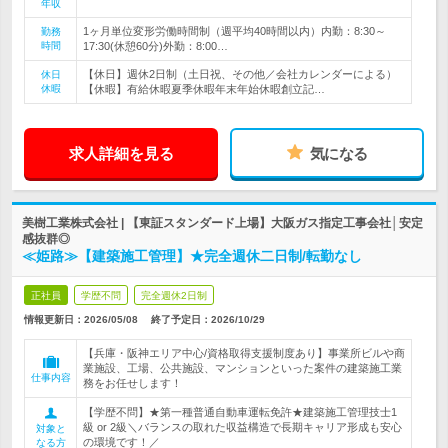
年収
1ヶ月単位変形労働時間制（週平均40時間以内）内勤：8:30～
勤務
時間
17:30(休憩60分)外勤：8:00…
【休日】週休2日制（土日祝、その他／会社カレンダーによる）
休日
休暇
【休暇】有給休暇夏季休暇年末年始休暇創立記…
求人詳細を見る
気になる
美樹工業株式会社 | 【東証スタンダード上場】大阪ガス指定工事会社│安定
感抜群◎
≪姫路≫【建築施工管理】★完全週休二日制/転勤なし
正社員
学歴不問
完全週休2日制
情報更新日：2026/05/08
終了予定日：
2026/10/29
【兵庫・阪神エリア中心/資格取得支援制度あり】事業所ビルや商
業施設、工場、公共施設、マンションといった案件の建築施工業
仕事内容
務をお任せします！
【学歴不問】★第一種普通自動車運転免許★建築施工管理技士1
級 or 2級＼バランスの取れた収益構造で長期キャリア形成も安心
対象と
の環境です！／
なる方