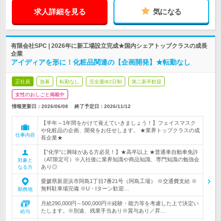
求人詳細を見る
気になる
有限会社SPC | 2026年に新工場設立完成★国内シェアトップクラスの成長
企業
アイディアを形に！化粧品関連の【企画開発】★転勤なし
正社員
急募
転勤なし
完全週休2日制
第二新卒歓迎
女性のおしごと掲載中
情報更新日：2026/06/08
終了予定日：
2026/11/12
【半年～1年間をかけて覚えていきましょう！】フェイスマスク
や化粧品の企画、開発をお任せします。 ★業界トップクラスの成
仕事内容
長企業★
【”化学”に興味がある方必見！】★高卒以上 ★普通車自動車免許
（AT限定可）※入社後に業界知識や商品知識、専門知識の勉強会
対象と
あり◎
なる方
愛媛県新居浜市阿島1丁目7番21号（阿島工場） ※交通費支給 ※
無料駐車場完備 ※U・Iターン歓迎…
勤務地
月給290,000円～500,000円※経験・能力等を考慮した上で決定い
たします。※別途、残業手当あり※賞与あり／昇…
給与