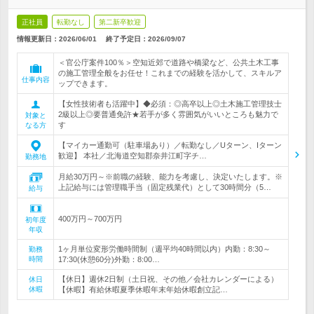
正社員
転勤なし
第二新卒歓迎
情報更新日：2026/06/01
終了予定日：
2026/09/07
＜官公庁案件100％＞空知近郊で道路や橋梁など、公共土木工事
の施工管理全般をお任せ！これまでの経験を活かして、スキルア
仕事内容
ップできます。
【女性技術者も活躍中】◆必須：◎高卒以上◎土木施工管理技士
2級以上◎要普通免許★若手が多く雰囲気がいいところも魅力で
対象と
す
なる方
【マイカー通勤可（駐車場あり）／転勤なし／Uターン、Iターン
歓迎】 本社／北海道空知郡奈井江町字チ…
勤務地
月給30万円～※前職の経験、能力を考慮し、決定いたします。※
上記給与には管理職手当（固定残業代）として30時間分（5…
給与
400万円～700万円
初年度
年収
1ヶ月単位変形労働時間制（週平均40時間以内）内勤：8:30～
勤務
時間
17:30(休憩60分)外勤：8:00…
【休日】週休2日制（土日祝、その他／会社カレンダーによる）
休日
休暇
【休暇】有給休暇夏季休暇年末年始休暇創立記…