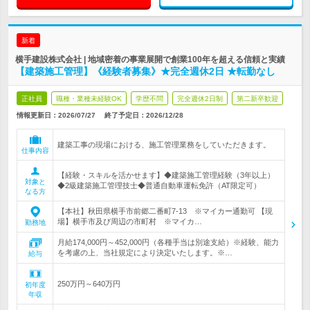
新着
横手建設株式会社 | 地域密着の事業展開で創業100年を超える信頼と実績
【建築施工管理】《経験者募集》★完全週休2日 ★転勤なし
正社員
職種・業種未経験OK
学歴不問
完全週休2日制
第二新卒歓迎
情報更新日：2026/07/27
終了予定日：
2026/12/28
建築工事の現場における、施工管理業務をしていただきます。
仕事内容
【経験・スキルを活かせます】◆建築施工管理経験（3年以上）
対象と
◆2級建築施工管理技士◆普通自動車運転免許（AT限定可）
なる方
【本社】秋田県横手市前郷二番町7-13 ※マイカー通勤可 【現
場】横手市及び周辺の市町村 ※マイカ…
勤務地
月給174,000円～452,000円（各種手当は別途支給）※経験、能力
を考慮の上、当社規定により決定いたします。※…
給与
250万円～640万円
初年度
年収