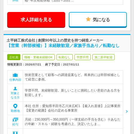
休暇
暇* 年次有給休暇（10日～20日…
求人詳細を見る
気になる
土平鋳工株式会社 | 創業90年以上の歴史を持つ鋳造メーカー
【営業（幹部候補）】未経験歓迎／家族手当あり／転勤なし
正社員
職種・業種未経験OK
転勤なし
学歴不問
第二新卒歓迎
情報更新日：2026/07/21
終了予定日：
2027/01/11
技術営業として顧客への調達提案など。将来的には幹部候補とし
て経営に参画。
仕事内容
学歴不問。未経験歓迎。新しいことに挑戦したい意欲のある方を
対象と
歓迎します。
なる方
本社 住所：愛知県半田市乙川末広町1 【雇入れ直後】上記事業所
【変更の範囲】会社の定める事業所
勤務地
月給：230,000円～350,000円（一律支給の手当を含む）※あなた
の年齢・スキル・経験を考慮の上、決定いたしま…
給与