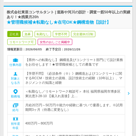
株式会社東亜コンサルタント | 道路や河川の設計・調査一筋50年以上の実績
あり！★残業月20h
★管理職候補★転勤なし★在宅OK★鋼構造物【設計】
正社員
急募
転勤なし
学歴不問
完全週休2日制
リモートワーク可
女性のおしごと掲載中
情報更新日：2026/06/05
終了予定日：
2026/11/26
【県外への転勤なし】 鋼構造及びコンクリート部門にて設計業務
をお任せします！★管理職候補としての募集です
仕事内容
【学歴不問】《必須条件（※）》鋼構造およびコンクリートに関
するRCCM・技術士の資格、設計技術士の経験（10年以上）、マ
対象と
ネジメントの知識と経験
なる方
＜転勤なし／リモートワーク相談可＞ 本社 福岡県福岡市博多区
東比恵3-28-10 【雇入れ直後】上…
勤務地
月給20万円～50万円※能力や経験に基づいて優遇します。※試用
期間3ヶ月（待遇に変更なし）
給与
400万円～800万円
初年度
年収