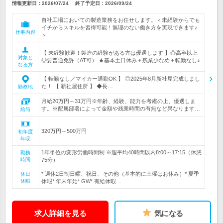
情報更新日：2026/07/24
終了予定日：
2026/09/24
自社工場においての製造業務をお任せします。＜未経験からでも
イチからスキルを習得可能！無理のない働き方を実現できます♪
仕事内容
＞
【 未経験歓迎！製造の経験がある方は優遇します 】◎高卒以上
対象と
◎要普通免許（AT可） ★基本土日休み＋残業少なめ＋転勤なし♪
なる方
【 転勤なし／マイカー通勤OK 】 ◎2025年8月新社屋完成しまし
た！ 【 新社屋住所 】 ◆長…
勤務地
月給20万円～31万円※年齢、経験、能力を考慮の上、優遇しま
す。※配属部署によって金額や残業時間の有無など異なります…
給与
320万円～500万円
初年度
年収
1年単位の変形労働時間制 ※週平均40時間以内8:00～17:15（休憩
勤務
時間
75分）
* 週休2日制日曜、祝日、その他（基本的に土曜はお休み）* 夏季
休日
休暇
休暇* 年末年始* GW* 有給休暇…
求人詳細を見る
気になる