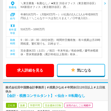
＼東京募集・転勤なし／ ■東京 渋谷オフィス（東京都渋谷区）
NX新宿オフィス（東京都渋谷区） 西…
勤務地
年俸516万円～（月額43万円～）☆社員の2人に1人が年収800万
円以上！＼こんなケースは当たりまえ！／◎中途入社1…
給与
516万円～1000万円
初年度
年収
9：00～18：00（60分休憩） 時間外労働有無：有※残業は月20時
勤務
時間
間程度。繁忙期でも、21時まで…
完全週休2日（土日）／祝日・年末年始／有給休暇／慶弔休暇産
休日
休暇
休・育休実績多数（累計80名以上取得）有休…
求人詳細を見る
気になる
株式会社田中国際会計事務所 | ＃残業少なめ＃年間休日120日以上＃土日祝
休み
【会計・税務コンサルタント】＜仙台＞※転勤なし
正社員
急募
学歴不問
完全週休2日制
女性のおしごと掲載中