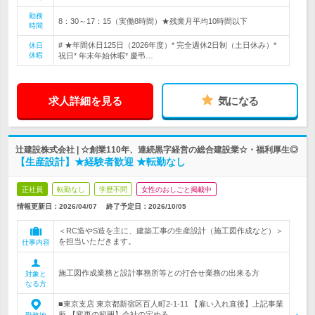
勤務
8：30～17：15（実働8時間）★残業月平均10時間以下
時間
# ★年間休日125日（2026年度）* 完全週休2日制（土日休み）*
休日
休暇
祝日* 年末年始休暇* 慶弔…
求人詳細を見る
気になる
辻建設株式会社 | ☆創業110年、連続黒字経営の総合建設業☆・福利厚生◎
【生産設計】★経験者歓迎 ★転勤なし
正社員
転勤なし
学歴不問
女性のおしごと掲載中
情報更新日：2026/04/07
終了予定日：
2026/10/05
＜RC造やS造を主に、建築工事の生産設計（施工図作成など）＞
を担当いただきます。
仕事内容
施工図作成業務と設計事務所等との打合せ業務の出来る方
対象と
なる方
■東京支店 東京都新宿区百人町2-1-11 【雇い入れ直後】上記事業
所 【変更の範囲】会社の定める…