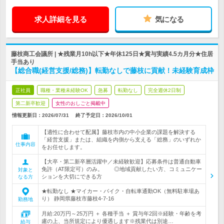
求人詳細を見る
気になる
藤枝商工会議所 | ★残業月10h以下★年休125日★賞与実績4.5カ月分★住居
手当あり
【総合職(経営支援/総務)】転勤なしで藤枝に貢献！未経験育成枠
正社員
職種・業種未経験OK
急募
転勤なし
完全週休2日制
第二新卒歓迎
女性のおしごと掲載中
情報更新日：2026/07/31
終了予定日：
2026/10/01
【適性に合わせて配属】藤枝市内の中小企業の課題を解決する
「経営支援」または、組織を内側から支える「総務」のいずれか
仕事内容
をお任せします。
【大卒・第二新卒層活躍中／未経験歓迎】応募条件は普通自動車
免許（AT限定可）のみ。 ◎地域貢献したい方、コミュニケー
対象と
ションを大切にできる方
なる方
★転勤なし ★マイカー・バイク・自転車通勤OK（無料駐車場あ
り） 静岡県藤枝市藤枝4-7-16
勤務地
月給:20万円～25万円 ＋ 各種手当 ＋ 賞与年2回※経験・年齢を考
慮の上、当所規定により優遇します※残業代は別途…
給与