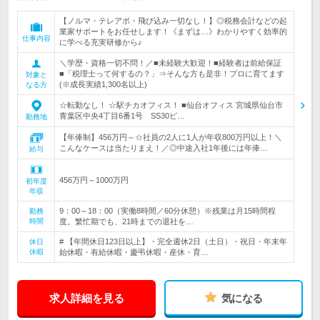
【ノルマ・テレアポ・飛び込み一切なし！】◎税務会計などの起
業家サポートをお任せします！《まずは…》わかりやすく効率的
仕事内容
に学べる充実研修から♪
＼学歴・資格一切不問！／■未経験大歓迎！■経験者は前給保証
■「税理士って何するの？」⇒そんな方も是非！プロに育てます
対象と
(※成長実績1,300名以上)
なる方
☆転勤なし！ ☆駅チカオフィス！ ■仙台オフィス 宮城県仙台市
青葉区中央4丁目6番1号 SS30ビ…
勤務地
【年俸制】456万円～☆社員の2人に1人が年収800万円以上！＼
こんなケースは当たりまえ！／◎中途入社1年後には年俸…
給与
456万円～1000万円
初年度
年収
9：00～18：00（実働8時間／60分休憩）※残業は月15時間程
勤務
時間
度。繁忙期でも、21時までの退社を…
# 【年間休日123日以上】・完全週休2日（土日）・祝日・年末年
休日
休暇
始休暇・有給休暇・慶弔休暇・産休・育…
求人詳細を見る
気になる