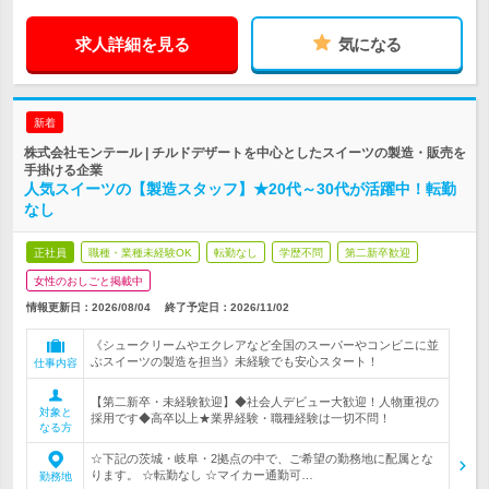
求人詳細を見る
気になる
新着
株式会社モンテール | チルドデザートを中心としたスイーツの製造・販売を
手掛ける企業
人気スイーツの【製造スタッフ】★20代～30代が活躍中！転勤
なし
正社員
職種・業種未経験OK
転勤なし
学歴不問
第二新卒歓迎
女性のおしごと掲載中
情報更新日：2026/08/04
終了予定日：
2026/11/02
《シュークリームやエクレアなど全国のスーパーやコンビニに並
ぶスイーツの製造を担当》未経験でも安心スタート！
仕事内容
【第二新卒・未経験歓迎】◆社会人デビュー大歓迎！人物重視の
対象と
採用です◆高卒以上★業界経験・職種経験は一切不問！
なる方
☆下記の茨城・岐阜・2拠点の中で、ご希望の勤務地に配属とな
ります。 ☆転勤なし ☆マイカー通勤可…
勤務地