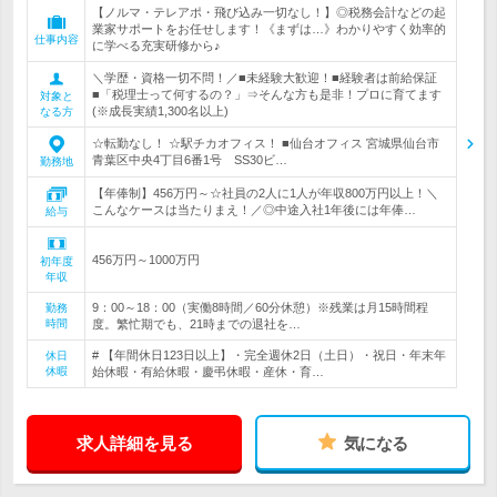
【ノルマ・テレアポ・飛び込み一切なし！】◎税務会計などの起
業家サポートをお任せします！《まずは…》わかりやすく効率的
仕事内容
に学べる充実研修から♪
＼学歴・資格一切不問！／■未経験大歓迎！■経験者は前給保証
■「税理士って何するの？」⇒そんな方も是非！プロに育てます
対象と
(※成長実績1,300名以上)
なる方
☆転勤なし！ ☆駅チカオフィス！ ■仙台オフィス 宮城県仙台市
青葉区中央4丁目6番1号 SS30ビ…
勤務地
【年俸制】456万円～☆社員の2人に1人が年収800万円以上！＼
こんなケースは当たりまえ！／◎中途入社1年後には年俸…
給与
456万円～1000万円
初年度
年収
9：00～18：00（実働8時間／60分休憩）※残業は月15時間程
勤務
時間
度。繁忙期でも、21時までの退社を…
# 【年間休日123日以上】・完全週休2日（土日）・祝日・年末年
休日
休暇
始休暇・有給休暇・慶弔休暇・産休・育…
求人詳細を見る
気になる