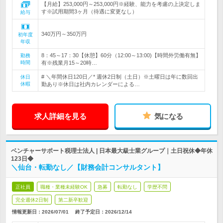
【月給】253,000円～253,000円※経験、能力を考慮の上決定しま
す※試用期間3ヶ月（待遇に変更なし）
給与
340万円～350万円
初年度
年収
8：45～17：30【休憩】60分（12:00～13:00)【時間外労働有無】
勤務
時間
有※残業月15～20時…
# ＼年間休日120日／* 週休2日制（土日）※土曜日は年に数回出
休日
休暇
勤あり※休日は社内カレンダーによる…
求人詳細を見る
気になる
ベンチャーサポート税理士法人 | 日本最大級士業グループ｜土日祝休◆年休
123日◆
＼仙台・転勤なし／【財務会計コンサルタント】
正社員
職種・業種未経験OK
急募
転勤なし
学歴不問
完全週休2日制
第二新卒歓迎
情報更新日：2026/07/01
終了予定日：
2026/12/14