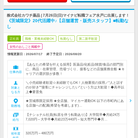
株式会社カワチ薬品 | 7月26日(日)マイナビ転職フェア水戸に出展します！
《茨城限定》20代活躍中♪【店舗運営・販売スタッフ】■転勤な
し
正社員
職種・業種未経験OK
転勤なし
第二新卒歓迎
女性のおしごと掲載中
情報更新日：2026/07/17
終了予定日：
2026/08/20
【あなたの希望を叶える採用】医薬品/化粧品/雑貨/食品の部門別
に、商品・在庫管理、売場づくり、接客などの店舗業務全般 ★キ
仕事内容
ャリアの選択肢が多数！
＼小売経験者歓迎☆未経験でもOK！人物重視の採用／"人と話す
のが好き""接客にチャレンジしたい"という方は大歓迎！◆高卒以
対象と
上◆要普免
なる方
★茨城県限定採用 ★全店舗、マイカー通勤OK 以下の市町内にあ
る店舗への配属(希望を考慮します)…
勤務地
【ナショナル社員(転居を伴う転勤あり)】大学院卒◆月給24万
7,020円～大学卒◆月給23万440円～短大専門卒◆月…
給与
320万円～480万円
初年度
年収