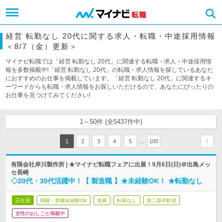
経営 転勤なし 20代に関する求人・転職・中途採用情報
＜8/7（金）更新＞
マイナビ転職では「経営 転勤なし 20代」に関連する転職・求人・中途採用情
報を多数掲載中!「経営 転勤なし 20代」の転職・求人情報を探しているあなた
におすすめのお仕事を掲載しています。「経営 転勤なし 20代」に関連するキ
ーワードからも転職・求人情報をお探しいただけるので、あなたにぴったりの
お仕事を見つけてみてください!
1～50件 (全5437件中)
…
1
2
3
4
5
100
有限会社岸川製作所 | ★マイナビ転職フェアに出展！9月6日(日)＠出島メッ
セ長崎
◇20代・30代活躍中！【 製造職 】★未経験OK！ ★転勤なし
正社員
職種・業種未経験OK
急募
転勤なし
第二新卒歓迎
女性のおしごと掲載中