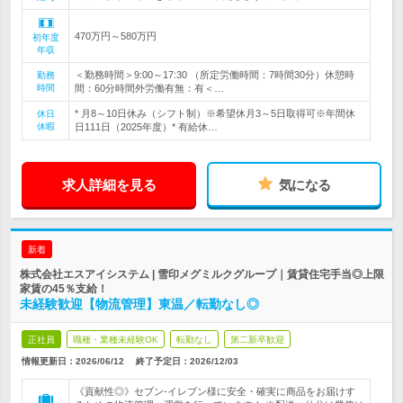
470万円～580万円
初年度
年収
＜勤務時間＞9:00～17:30 （所定労働時間：7時間30分）休憩時
勤務
時間
間：60分時間外労働有無：有＜…
* 月8～10日休み（シフト制）※希望休月3～5日取得可※年間休
休日
休暇
日111日（2025年度）* 有給休…
求人詳細を見る
気になる
新着
株式会社エスアイシステム | 雪印メグミルクグループ｜賃貸住宅手当◎上限
家賃の45％支給！
未経験歓迎【物流管理】東温／転勤なし◎
正社員
職種・業種未経験OK
転勤なし
第二新卒歓迎
情報更新日：2026/06/12
終了予定日：
2026/12/03
《貢献性◎》セブン‐イレブン様に安全・確実に商品をお届けす