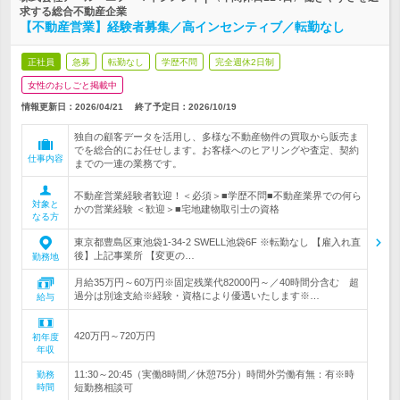
求する総合不動産企業
【不動産営業】経験者募集／高インセンティブ／転勤なし
正社員
急募
転勤なし
学歴不問
完全週休2日制
女性のおしごと掲載中
情報更新日：2026/04/21
終了予定日：
2026/10/19
独自の顧客データを活用し、多様な不動産物件の買取から販売ま
でを総合的にお任せします。お客様へのヒアリングや査定、契約
仕事内容
までの一連の業務です。
不動産営業経験者歓迎！＜必須＞■学歴不問■不動産業界での何ら
対象と
かの営業経験 ＜歓迎＞■宅地建物取引士の資格
なる方
東京都豊島区東池袋1-34-2 SWELL池袋6F ※転勤なし 【雇入れ直
後】上記事業所 【変更の…
勤務地
月給35万円～60万円※固定残業代82000円～／40時間分含む 超
過分は別途支給※経験・資格により優遇いたします※…
給与
420万円～720万円
初年度
年収
11:30～20:45（実働8時間／休憩75分）時間外労働有無：有※時
勤務
時間
短勤務相談可