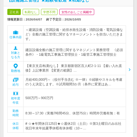
【設備施工管理】★経験者歓迎 ★転勤なし
正社員
転勤なし
学歴不問
女性のおしごと掲載中
情報更新日：2026/04/07
終了予定日：
2026/10/05
＜建築設備（空調設備・給排水衛生設備・消防設備・電気設備な
ど）全般の施工管理に関するマネージメント＞を担当いただきま
仕事内容
す。
建設設備全般の施工管理に関するマネジメント業務管理 《必須
対象と
条件》・1級電気工事施工管理技士・1級管工事施工管理技士
なる方
【東京支店/転勤なし】 東京都新宿区百人町2-1-11 【雇い入れ直
後】上記事業所 【変更の範囲】…
勤務地
月給400,000円～（役付手当含む ※一律）※経験やスキルを考慮
のうえ決定します。※試用期間3か月（条件に変更はあ…
給与
500万円～900万円
初年度
年収
勤務
8:30～17:30（実働7時間45分、休憩75分）時間外労働有無：有
時間
# ☆★年間休日125日★☆週休2日（土日）※第3土曜日のみ出社
休日
休暇
祝日年末年始夏季休暇有休休暇（10～…