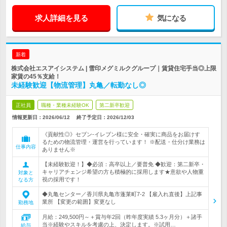
求人詳細を見る
気になる
新着
株式会社エスアイシステム | 雪印メグミルクグループ｜賃貸住宅手当◎上限
家賃の45％支給！
未経験歓迎【物流管理】丸亀／転勤なし◎
正社員
職種・業種未経験OK
第二新卒歓迎
情報更新日：2026/06/12
終了予定日：
2026/12/03
《貢献性◎》セブン‐イレブン様に安全・確実に商品をお届けす
るための物流管理・運営を行っています！ ※配送・仕分け業務は
仕事内容
ありません※
【未経験歓迎！】◆必須：高卒以上／要普免 ◆歓迎：第二新卒・
キャリアチェンジ希望の方も積極的に採用します★意欲や人物重
対象と
視の採用です！
なる方
◆丸亀センター／香川県丸亀市蓬莱町7-2 【雇入れ直後】上記事
業所 【変更の範囲】変更なし
勤務地
月給：249,500円～＋賞与年2回（昨年度実績 5.3ヶ月分）＋諸手
当※経験やスキルを考慮の上、決定します。※試用…
給与