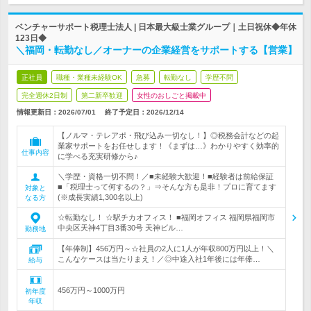
ベンチャーサポート税理士法人 | 日本最大級士業グループ｜土日祝休◆年休
123日◆
＼福岡・転勤なし／オーナーの企業経営をサポートする【営業】
正社員
職種・業種未経験OK
急募
転勤なし
学歴不問
完全週休2日制
第二新卒歓迎
女性のおしごと掲載中
情報更新日：2026/07/01
終了予定日：
2026/12/14
【ノルマ・テレアポ・飛び込み一切なし！】◎税務会計などの起
業家サポートをお任せします！《まずは…》わかりやすく効率的
仕事内容
に学べる充実研修から♪
＼学歴・資格一切不問！／■未経験大歓迎！■経験者は前給保証
■「税理士って何するの？」⇒そんな方も是非！プロに育てます
対象と
(※成長実績1,300名以上)
なる方
☆転勤なし！ ☆駅チカオフィス！ ■福岡オフィス 福岡県福岡市
中央区天神4丁目3番30号 天神ビル…
勤務地
【年俸制】456万円～☆社員の2人に1人が年収800万円以上！＼
こんなケースは当たりまえ！／◎中途入社1年後には年俸…
給与
456万円～1000万円
初年度
年収