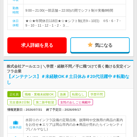
勤務
9:00～21:00(一部店舗～22:00)の間でシフト制※実働8時間
時間
★☆★年間休日118日★☆★シフト制(月9～10日) ※5・6・7・
休日
休暇
9・10・11・12・1・2・３…
求人詳細を見る
気になる
株式会社アールエコ | ＼学歴・経験不問／手に職つけて長く働ける安定イン
フラ企業
【メンテナンス】＃未経験OK＃土日休み＃20代活躍中＃転勤な
し
正社員
職種・業種未経験OK
急募
転勤なし
学歴不問
完全週休2日制
第二新卒歓迎
女性のおしごと掲載中
情報更新日：2026/07/31
終了予定日：
2026/09/17
水回りのインフラ設備の定期点検、故障時や交換用の商品の案内
をお任せ★エリアは岡山市内のみ★商品が売れたらインセンティ
仕事内容
ブ(ノルマなし)