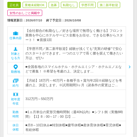
正社員
業種未経験OK
急募
転勤なし
学歴不問
第二新卒歓迎
女性のおしごと掲載中
情報更新日：2026/07/10
終了予定日：
2026/10/08
【会社都合の転勤なし／好きな場所で無理なく働ける】フロント
業務を中心にホテルサービス全般をお任せ。できる仕事からスタ
仕事内容
ート！ ★面接1回
【学歴不問／第二新卒歓迎】経験が浅くても“充実の研修”で安心
のスタートができます。一つのエリアで長く腰を据えて働きたい
対象と
方は、ぜひ♪
なる方
■全国各地のスマイルホテル・ホテルエミシア・ホテルエノエな
どで募集！ ※希望を考慮の上、決定します…
勤務地
【月給】18万円～40万円＋各種手当＋賞与年2回※経験などを考
慮の上、決定します。※試用期間3ヶ月（諸条件の変更はご…
給与
312万円～550万円
初年度
年収
■1ヵ月単位の変形労働時間制（週40h以内）■シフト例（実働8時
勤務
時間
間）【1】8：00～17：00【2】…
■月8～10日休み■特別休暇■慶弔休暇■産休育休休暇■育児休暇■
休日
休暇
有給休暇