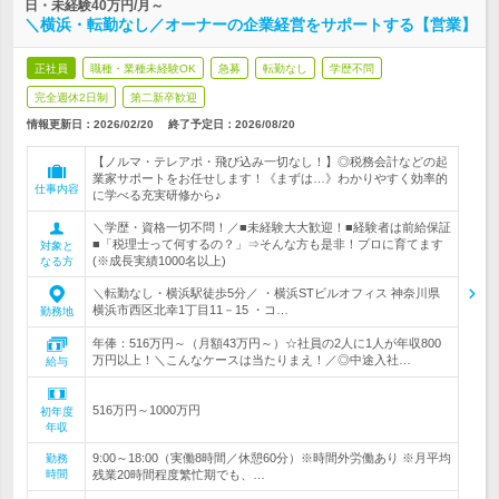
日・未経験40万円/月～
＼横浜・転勤なし／オーナーの企業経営をサポートする【営業】
正社員
職種・業種未経験OK
急募
転勤なし
学歴不問
完全週休2日制
第二新卒歓迎
情報更新日：2026/02/20
終了予定日：
2026/08/20
【ノルマ・テレアポ・飛び込み一切なし！】◎税務会計などの起
業家サポートをお任せします！《まずは…》わかりやすく効率的
仕事内容
に学べる充実研修から♪
＼学歴・資格一切不問！／■未経験大大歓迎！■経験者は前給保証
■「税理士って何するの？」⇒そんな方も是非！プロに育てます
対象と
(※成長実績1000名以上)
なる方
＼転勤なし・横浜駅徒歩5分／ ・横浜STビルオフィス 神奈川県
横浜市西区北幸1丁目11－15 ・コ…
勤務地
年俸：516万円～（月額43万円～）☆社員の2人に1人が年収800
万円以上！＼こんなケースは当たりまえ！／◎中途入社…
給与
516万円～1000万円
初年度
年収
9:00～18:00（実働8時間／休憩60分）※時間外労働あり ※月平均
勤務
時間
残業20時間程度繁忙期でも、…