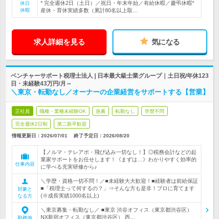
* 完全週休2日（土日）／祝日・年末年始／有給休暇／慶弔休暇*
休日
休暇
産休・育休実績多数（累計80名以上取…
求人詳細を見る
気になる
ベンチャーサポート税理士法人 | 日本最大級士業グループ｜土日祝/年休123
日・未経験43万円/月～
＼東京・転勤なし／オーナーの企業経営をサポートする【営業】
正社員
職種・業種未経験OK
急募
転勤なし
学歴不問
完全週休2日制
第二新卒歓迎
情報更新日：2026/07/01
終了予定日：
2026/08/20
【ノルマ・テレアポ・飛び込み一切なし！】◎税務会計などの起
業家サポートをお任せします！《まずは…》わかりやすく効率的
仕事内容
に学べる充実研修から♪
＼学歴・資格一切不問！／■未経験大大歓迎！■経験者は前給保証
■「税理士って何するの？」⇒そんな方も是非！プロに育てます
対象と
(※成長実績1000名以上)
なる方
＼東京募集・転勤なし／ ■東京 渋谷オフィス（東京都渋谷区）
NX新宿オフィス（東京都渋谷区） 西…
勤務地