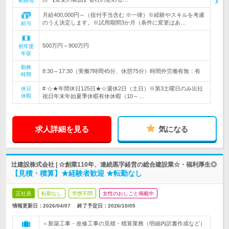
勤務地
月給400,000円～（役付手当含む ※一律）※経験やスキルを考慮
のうえ決定します。※試用期間3か月（条件に変更はあ…
給与
500万円～900万円
初年度
年収
勤務
8:30～17:30（実働7時間45分、休憩75分）時間外労働有無：有
時間
# ☆★年間休日125日★☆週休2日（土日）※第3土曜日のみ出社
休日
休暇
祝日年末年始夏季休暇有休休暇（10～…
求人詳細を見る
気になる
辻建設株式会社 | ☆創業110年、連続黒字経営の総合建設業☆・福利厚生◎
【見積・積算】★経験者歓迎 ★転勤なし
正社員
転勤なし
学歴不問
女性のおしごと掲載中
情報更新日：2026/04/07
終了予定日：
2026/10/05
＜新築工事・改修工事の見積・積算業務（明細内訳書作成など）