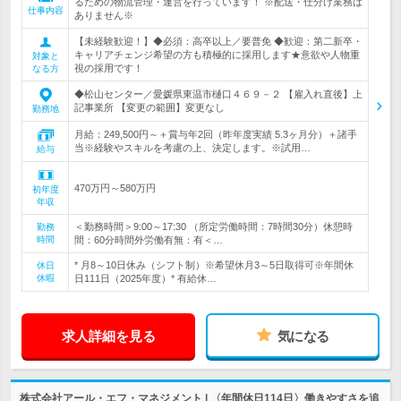
るための物流管理・運営を行っています！ ※配送・仕分け業務は
仕事内容
ありません※
【未経験歓迎！】◆必須：高卒以上／要普免 ◆歓迎：第二新卒・
キャリアチェンジ希望の方も積極的に採用します★意欲や人物重
対象と
視の採用です！
なる方
◆松山センター／愛媛県東温市樋口４６９－２ 【雇入れ直後】上
記事業所 【変更の範囲】変更なし
勤務地
月給：249,500円～＋賞与年2回（昨年度実績 5.3ヶ月分）＋諸手
当※経験やスキルを考慮の上、決定します。※試用…
給与
470万円～580万円
初年度
年収
＜勤務時間＞9:00～17:30 （所定労働時間：7時間30分）休憩時
勤務
時間
間：60分時間外労働有無：有＜…
* 月8～10日休み（シフト制）※希望休月3～5日取得可※年間休
休日
休暇
日111日（2025年度）* 有給休…
求人詳細を見る
気になる
株式会社アール・エフ・マネジメント | 〈年間休日114日〉働きやすさを追