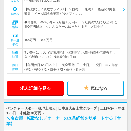
(※成長実績1,300名以上)
なる方
【転勤なし／駅近オフィス♪】 ＼西梅田・東梅田・難波の3拠点
募集！／ ■大阪駅前第三ビルオフィス…
勤務地
◆年俸制：456万円～（月額38万円～）☆社員の2人に1人が年収
800万円以上！＼こんなケースは当たりまえ！／◎中途…
給与
456万円～1000万円
初年度
年収
9：00～18：00（実働8時間）休憩時間：60分時間外労働有無：
勤務
時間
有《残業について》残業時間は月15…
【年間休日123日以上】・完全週休2日（土日）・祝日・年末年始
休日
休暇
休暇・有給休暇・慶弔休暇・産休・育休実…
求人詳細を見る
気になる
ベンチャーサポート税理士法人 | 日本最大級士業グループ｜土日祝休・年休
123日・未経験38万円～
＼名古屋・転勤なし／オーナーの企業経営をサポートする【営
業】