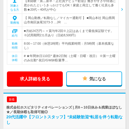
【未経験・第二新卒・正社員デビュー歓迎】働きやすさや待遇に
惹かれたというきっかけでもOK！家庭と両立して働く社員も多
対象と
数★20代～40代が中心
なる方
【 岡山勤務／転勤なし／マイカー通勤可 】 ■岡山本社 岡山県岡
山市南区妹尾3273-3 …JR …
勤務地
■月給24万円～ + 賞与年2回※上記はあくまで最低保証額です。
※試用期間2カ月あり（日給8,500円）
給与
8:00～17:00（休憩1時間）平均残業時間：月5時間（基本残業な
勤務
時間
し）
# ★年間休日110日* 週休2日制（土曜・日曜・祝日） ※第一土曜
休日
休暇
のみ出勤* 祝日/GW休暇/夏季…
求人詳細を見る
気になる
新着
株式会社ホスピタリティオペレーションズ | 月8～10日休み＆残業ほぼなし
★／長期休暇も取得可能◎
20代活躍中【フロントスタッフ】*未経験歓迎*転居を伴う転勤な
し