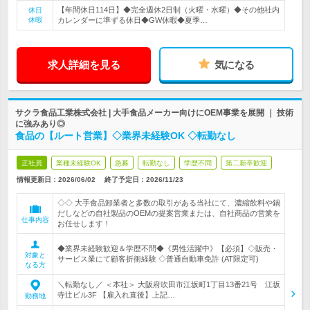
【年間休日114日】◆完全週休2日制（火曜・水曜）◆その他社内
休日
休暇
カレンダーに準ずる休日◆GW休暇◆夏季…
求人詳細を見る
気になる
サクラ食品工業株式会社 | 大手食品メーカー向けにOEM事業を展開 ｜ 技術
に強みあり◎
食品の【ルート営業】◇業界未経験OK ◇転勤なし
正社員
業種未経験OK
急募
転勤なし
学歴不問
第二新卒歓迎
情報更新日：2026/06/02
終了予定日：
2026/11/23
◇◇ 大手食品卸業者と多数の取引がある当社にて、濃縮飲料や鍋
だしなどの自社製品のOEMの提案営業または、自社商品の営業を
仕事内容
お任せします！
◆業界未経験歓迎＆学歴不問◆《男性活躍中》【必須】◇販売・
対象と
サービス業にて顧客折衝経験 ◇普通自動車免許 (AT限定可)
なる方
＼転勤なし／ ＜本社＞ 大阪府吹田市江坂町1丁目13番21号 江坂
寺辻ビル3F 【雇入れ直後】上記…
勤務地