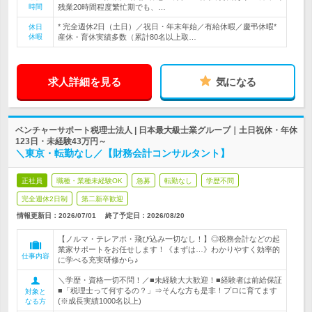
時間
残業20時間程度繁忙期でも、…
* 完全週休2日（土日）／祝日・年末年始／有給休暇／慶弔休暇*
休日
休暇
産休・育休実績多数（累計80名以上取…
求人詳細を見る
気になる
ベンチャーサポート税理士法人 | 日本最大級士業グループ｜土日祝休・年休
123日・未経験43万円～
＼東京・転勤なし／【財務会計コンサルタント】
正社員
職種・業種未経験OK
急募
転勤なし
学歴不問
完全週休2日制
第二新卒歓迎
情報更新日：2026/07/01
終了予定日：
2026/08/20
【ノルマ・テレアポ・飛び込み一切なし！】◎税務会計などの起
業家サポートをお任せします！《まずは…》わかりやすく効率的
仕事内容
に学べる充実研修から♪
＼学歴・資格一切不問！／■未経験大大歓迎！■経験者は前給保証
■「税理士って何するの？」⇒そんな方も是非！プロに育てます
対象と
(※成長実績1000名以上)
なる方