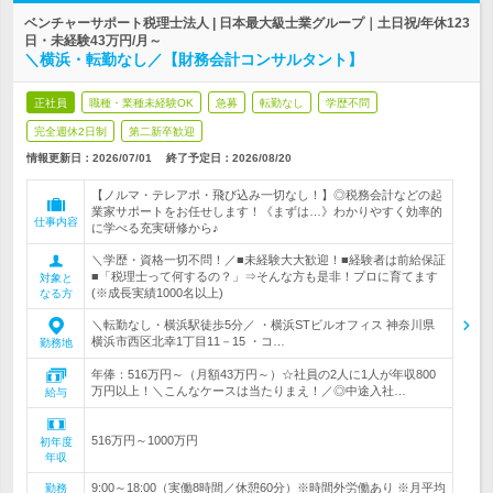
ベンチャーサポート税理士法人 | 日本最大級士業グループ｜土日祝/年休123
日・未経験43万円/月～
＼横浜・転勤なし／【財務会計コンサルタント】
正社員
職種・業種未経験OK
急募
転勤なし
学歴不問
完全週休2日制
第二新卒歓迎
情報更新日：2026/07/01
終了予定日：
2026/08/20
【ノルマ・テレアポ・飛び込み一切なし！】◎税務会計などの起
業家サポートをお任せします！《まずは…》わかりやすく効率的
仕事内容
に学べる充実研修から♪
＼学歴・資格一切不問！／■未経験大大歓迎！■経験者は前給保証
■「税理士って何するの？」⇒そんな方も是非！プロに育てます
対象と
(※成長実績1000名以上)
なる方
＼転勤なし・横浜駅徒歩5分／ ・横浜STビルオフィス 神奈川県
横浜市西区北幸1丁目11－15 ・コ…
勤務地
年俸：516万円～（月額43万円～）☆社員の2人に1人が年収800
万円以上！＼こんなケースは当たりまえ！／◎中途入社…
給与
516万円～1000万円
初年度
年収
9:00～18:00（実働8時間／休憩60分）※時間外労働あり ※月平均
勤務