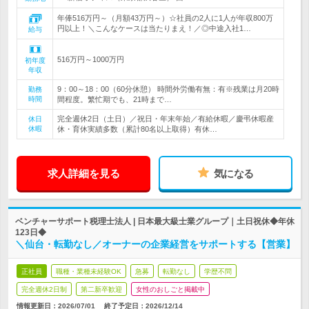
年俸516万円～（月額43万円～）☆社員の2人に1人が年収800万
円以上！＼こんなケースは当たりまえ！／◎中途入社1…
給与
516万円～1000万円
初年度
年収
9：00～18：00（60分休憩） 時間外労働有無：有※残業は月20時
勤務
時間
間程度。繁忙期でも、21時まで…
完全週休2日（土日）／祝日・年末年始／有給休暇／慶弔休暇産
休日
休暇
休・育休実績多数（累計80名以上取得）有休…
求人詳細を見る
気になる
ベンチャーサポート税理士法人 | 日本最大級士業グループ｜土日祝休◆年休
123日◆
＼仙台・転勤なし／オーナーの企業経営をサポートする【営業】
正社員
職種・業種未経験OK
急募
転勤なし
学歴不問
完全週休2日制
第二新卒歓迎
女性のおしごと掲載中
情報更新日：2026/07/01
終了予定日：
2026/12/14