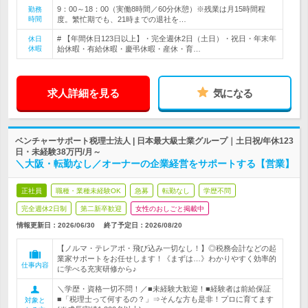
9：00～18：00（実働8時間／60分休憩）※残業は月15時間程
勤務
時間
度。繁忙期でも、21時までの退社を…
# 【年間休日123日以上】・完全週休2日（土日）・祝日・年末年
休日
休暇
始休暇・有給休暇・慶弔休暇・産休・育…
求人詳細を見る
気になる
ベンチャーサポート税理士法人 | 日本最大級士業グループ｜土日祝/年休123
日・未経験38万円/月～
＼大阪・転勤なし／オーナーの企業経営をサポートする【営業】
正社員
職種・業種未経験OK
急募
転勤なし
学歴不問
完全週休2日制
第二新卒歓迎
女性のおしごと掲載中
情報更新日：2026/06/30
終了予定日：
2026/08/20
【ノルマ・テレアポ・飛び込み一切なし！】◎税務会計などの起
業家サポートをお任せします！《まずは…》わかりやすく効率的
仕事内容
に学べる充実研修から♪
＼学歴・資格一切不問！／■未経験大歓迎！■経験者は前給保証
■「税理士って何するの？」⇒そんな方も是非！プロに育てます
対象と