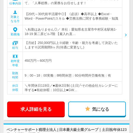
て、「人事総務」の業務をお任せします！
仕事内容
【20代～30代前半活躍中◎】《必須》◆高卒以上 ◆Excel・
対象と
Word・PowerPointのスキル ◆労務法務に関する事務経験・知識
なる方
＼転勤はありません◎／ 本社：愛知県名古屋市中村区名駅南1-
18-19 第二原ビル7階 【雇入れ直…
勤務地
【月給】250,000円以上※経験・年齢・能力を考慮して決定いた
します※試用期間6ヶ月(待遇に変更なし)
給与
450万円～600万円
初年度
年収
勤務
9：00～18：00実働：8時間休憩：60分時間外労働有無：有
時間
＼年間休日119日／■週休2日制 (土日)└その他会社カレンダーに
休日
休暇
準ずる■有給休暇：10日以上■GW…
求人詳細を見る
気になる
ベンチャーサポート税理士法人 | 日本最大級士業グループ｜土日祝/年休123