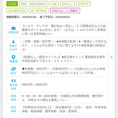
正社員
職種・業種未経験OK
急募
転勤なし
学歴不問
完全週休2日制
第二新卒歓迎
女性のおしごと掲載中
情報更新日：2026/06/30
終了予定日：
2026/08/20
【ノルマ・テレアポ・飛び込み一切なし！】◎税務会計などの起
業家サポートをお任せします！《まずは…》わかりやすく効率的
仕事内容
に学べる充実研修から♪
＼学歴・資格一切不問！／■未経験大歓迎！■「税理士って何する
の？」⇒そんな方も是非！プロに育てます(※成長実績1,300名以
対象と
上)
なる方
【転勤なし／駅近オフィス♪】 ■名古屋オフィス 愛知県名古屋市
中村区名駅４丁目２６－２５ メイフィ…
勤務地
◆年俸制：456万円～（月額38万円～）☆社員の2人に1人が年収
800万円以上！＼こんなケースは当たりまえ！／◎中途…
給与
456万円～1000万円
初年度
年収
9：00～18：00（60分休憩） ※残業は月15時間程度。繁忙期で
勤務
時間
も、21時までの退社を徹底してい…
【年間休日123日以上】・完全週休2日（土日）・祝日・年末年始
休日
休暇
休暇・有給休暇・慶弔休暇・産休・育休実…