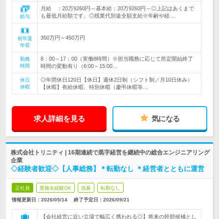
月給 ：20万9260円～基本給：20万9260円～◎上記はあくまで
も最低月給額です。◎残業代別途全額支給※年齢や経…
給与
350万円～450万円
初年度
年収
8：00～17：00（実働8時間）※担当職務に応じて所定開始終了
勤務
時間
時間の変動有り（6:00～15:00…
◎年間休日120日【休日】週休2日制（シフト制／月10日休み）
休日
休暇
【休暇】有給休暇、特別休暇（慶弔休暇等…
求人詳細を見る
気になる
株式会社トリニティ | 16期連続で黒字経営を継続中の総合エンジニアリング
企業
◇経験者歓迎◇【人事総務】＊転勤なし ＊経営者とともに運営
正社員
業種未経験OK
急募
転勤なし
情報更新日：2026/05/14
終了予定日：
2026/09/21
【会社経営に近い立場で幅広く携われる◎】将来の幹部候補とし