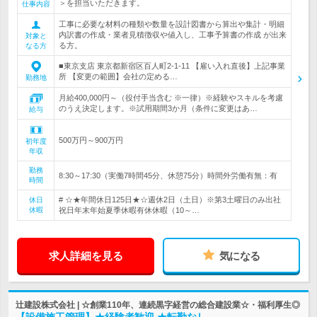
＞を担当いただきます。
仕事内容
工事に必要な材料の種類や数量を設計図書から算出や集計・明細
内訳書の作成・業者見積徴収や値入し、工事予算書の作成 が出来
対象と
る方。
なる方
■東京支店 東京都新宿区百人町2-1-11 【雇い入れ直後】上記事業
所 【変更の範囲】会社の定める…
勤務地
月給400,000円～（役付手当含む ※一律）※経験やスキルを考慮
のうえ決定します。※試用期間3か月（条件に変更はあ…
給与
500万円～900万円
初年度
年収
勤務
8:30～17:30（実働7時間45分、休憩75分）時間外労働有無：有
時間
# ☆★年間休日125日★☆週休2日（土日）※第3土曜日のみ出社
休日
休暇
祝日年末年始夏季休暇有休休暇（10～…
求人詳細を見る
気になる
辻建設株式会社 | ☆創業110年、連続黒字経営の総合建設業☆・福利厚生◎