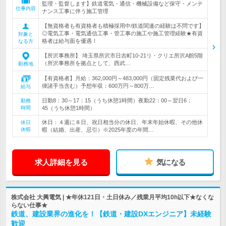
監理・監督します】鉄道電気・通信・機械設備など保守・メンテ
仕事内容
ナンス工事に伴う施工管理
【無資格者も有資格者も積極採用中/鉄道関連の経験は不問です】
◎電気工事・電気通信工事・管工事の施工や施工管理経験★有資
対象と
格者は給与面を優遇！
なる方
【所沢事務所】 埼玉県所沢市日吉町10‐21リ・クリエ所沢A館5階
（所沢事務所を拠点として、西武…
勤務地
【有資格者】月給：362,000円～483,000円（固定残業代および一
律諸手当含む）予想年収：600万円～800万…
給与
日勤8：30～17：15（うち休憩1時間）夜勤22：00～翌日6：
勤務
時間
45（うち休憩1時間）
休日：４週に８日、祝日相当分の休日、年末年始休暇、その他休
休日
休暇
暇（結婚、出産、忌引）※2025年度の年間…
求人詳細を見る
気になる
株式会社 大興電気 | ★年休121日・土日休み／残業月平均10h以下★なくな
らない仕事★
鉄道、建設業界の進化を！【鉄道・建設DXエンジニア】未経験
歓迎