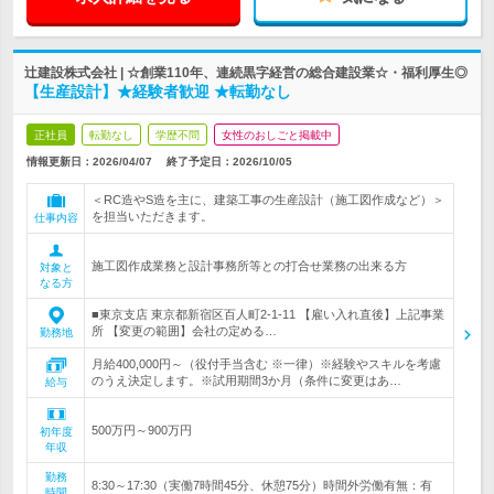
辻建設株式会社 | ☆創業110年、連続黒字経営の総合建設業☆・福利厚生◎
【生産設計】★経験者歓迎 ★転勤なし
正社員
転勤なし
学歴不問
女性のおしごと掲載中
情報更新日：2026/04/07
終了予定日：
2026/10/05
＜RC造やS造を主に、建築工事の生産設計（施工図作成など）＞
を担当いただきます。
仕事内容
施工図作成業務と設計事務所等との打合せ業務の出来る方
対象と
なる方
■東京支店 東京都新宿区百人町2-1-11 【雇い入れ直後】上記事業
所 【変更の範囲】会社の定める…
勤務地
月給400,000円～（役付手当含む ※一律）※経験やスキルを考慮
のうえ決定します。※試用期間3か月（条件に変更はあ…
給与
500万円～900万円
初年度
年収
勤務
8:30～17:30（実働7時間45分、休憩75分）時間外労働有無：有
時間