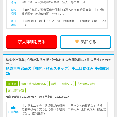
201,700円～＋賞与年2回高専・短大・専門卒：月…
給与
【1か月単位の変形労働時間制（1週あたり38時間45分）】# <勤
勤務
時間
務時間例（休憩1時間）>* 9：0…
【年間休日120日】* シフト制（4週8休制）* 有給休暇（10日～20
休日
休暇
日）
求人詳細を見る
気になる
株式会社富島 | ◇資格取得支援・社食あり ◇年間休日125日 ◇男性6名のチ
ーム
鉄道車両部品の【梱包・積込スタッフ】◆土日祝休み ◆残業月
2h
正社員
職種・業種未経験OK
急募
転勤なし
完全週休2日制
第二新卒歓迎
情報更新日：2026/07/17
終了予定日：
2026/09/17
【レア＆ニッチ！鉄道部品の梱包～トラックへの積込みを担当】
定着率◎長く安心して働ける環境（日勤のみ│土日祝休み│残業ほ
仕事内容
ぼなし│空調完備）