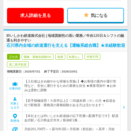
求人詳細を見る
気になる
IRいしかわ鉄道株式会社 | 地域貢献性の高い業務／年休120日＆シフトの融
通も利きやすい
石川県内全域の鉄道運行を支える【運輸系総合職】★未経験歓迎
正社員
職種・業種未経験OK
急募
転勤なし
学歴不問
第二新卒歓迎
情報更新日：2026/07/31
終了予定日：
2026/10/01
【入社後はきめ細やかな研修を実施♪】◆お客様の案内や運行管
理など、安全に運行するための業務を担当 ★乗客増加中 ★お休
仕事内容
みは柔軟に調整
【若手積極採用！※高卒以上】◇35歳未満（※）の方 ★鉄道会
対象と
社で駅務員・乗務員の業務経験がある方は活かせます！
なる方
【本社またはIRいしかわ鉄道線の以下所属へ配属予定です】 駅員
金沢駅／石川県金沢市木ノ新保町1番…
勤務地
月給201,700円～＋賞与年2回＜月収例（初任給）＞高卒：月給