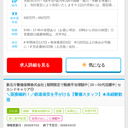
月給35万円～+諸手当+賞与年2回※経験・能力・年齢を考慮の
上、当社規定により決定いたします※上記の月給には、固定残…
給与
500万円～650万円
初年度
年収
9:00～17:45※休憩あり（お昼に45分、15時から15分の休憩）◎
勤務
時間
営業部の残業時間は、月平均2…
# 年間休日117日＋有休推奨日6日 年120日以上の休みが可能
休日
休暇
に！# 完全週休2日制（土日祝／会社…
求人詳細を見る
気になる
新北斗警備保障株式会社 | 期間限定で勤務手当増額中│20～50代活躍中│セ
カンドキャリア◎
＼面接確約！／鉄道保安を手がける【警備スタッフ】★未経験歓
迎
正社員
職種・業種未経験OK
急募
転勤なし
学歴不問
第二新卒歓迎
女性のおしごと掲載中
情報更新日：2026/07/31
終了予定日：
2026/10/15