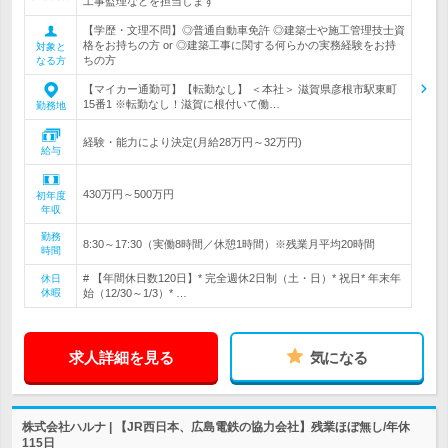
工事監理などを担当します
【学歴・文理不問】◎普通自動車免許 ◎建築士や施工管理技士資
格をお持ちの方 or ◎建築工事に関する何らかの実務経験をお持
対象と
ちの方
なる方
【マイカー通勤可】【転勤なし】 ＜本社＞ 滋賀県彦根市駅東町
15番1 ※転勤なし！滋賀に根付いて働…
勤務地
経験・能力により決定(月給28万円～32万円)
給与
430万円～500万円
初年度
年収
勤務
8:30～17:30（実働8時間／休憩1時間）※残業月平均20時間
時間
# 【年間休日数120日】* 完全週休2日制（土・日）* 祝日* 年末年
休日
休暇
始（12/30～1/3）* …
求人詳細を見る
気になる
株式会社ハルナ | 【JR西日本、広島電鉄の協力会社】残業ほぼ無し/年休
115日