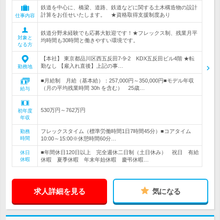
鉄道を中心に、橋梁、道路、鉄道などに関する土木構造物の設計
計算をお任せいたします。 ★資格取得支援制度あり
仕事内容
鉄道分野未経験でも応募大歓迎です！★フレックス制、残業月平
対象と
均時間も30時間と働きやすい環境です。
なる方
【本社】 東京都品川区西五反田7-9-2 KDX五反田ビル4階 ★転
勤なし 【雇入れ直後】上記の事…
勤務地
■月給制 月給（基本給）：257,000円～350,000円■モデル年収
（月の平均残業時間 30h を含む） 25歳…
給与
530万円～762万円
初年度
年収
フレックスタイム（標準労働時間1日7時間45分）■コアタイム
勤務
時間
10:00～15:00※休憩時間60分…
■年間休日120日以上 完全週休二日制（土日休み） 祝日 有給
休日
休暇
休暇 夏季休暇 年末年始休暇 慶弔休暇…
求人詳細を見る
気になる