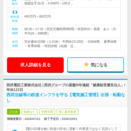
他固定手当/月：4,500円～100,0…
給与
400万円～800万円
初年度
年収
08:30～17:30（所定労働時間8時間／休憩60分）残業：あり（月
勤務
時間
平均20～30時間）
完全週休2日制（土日休） 年間休日120日 ・GW休暇 ・夏季休暇
休日
休暇
・冬季休暇 ・特別休暇（結婚・忌…
求人詳細を見る
気になる
西武電設工業株式会社 | 西武グループの基盤/9年連続「健康経営優良法人」/
年休122日
西武沿線等の鉄道インフラを守る【電気施工管理】出張・転勤な
し
正社員
転勤なし
学歴不問
第二新卒歓迎
情報更新日：2026/07/31
終了予定日：
2026/10/01
【駅の設備を軸に鉄道の安全に貢献！作業員ではなく元請として