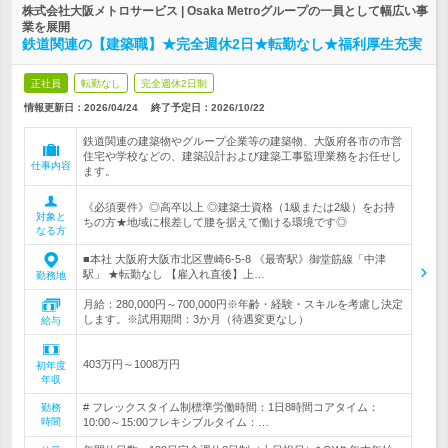
株式会社大阪メトロサービス | Osaka Metroグループの一員として幅広い事
業を展開
鉄道関連の【建築職】★完全週休2日★転勤なし★福利厚生充実
正社員
転勤なし
完全週休2日制
情報更新日：2026/04/24
終了予定日：
2026/10/22
鉄道関連の建築物やグループ企業等の建築物、大阪府各市の市営
住宅や学校などの、建築設計および建築工事監理業務をお任せし
仕事内容
ます。
《必須要件》◎高卒以上 ◎建築士資格（1級または2級）をお持
対象と
ちの方★地域に根差して腰を据えて働ける環境です◎
なる方
■本社 大阪府大阪市北区豊崎6-5-8 《最寄駅》御堂筋線「中津
駅」 ★転勤なし 【雇入れ直後】上…
勤務地
月給：280,000円～700,000円※年齢・経験・スキルを考慮し決定
します。※試用期間：3か月（待遇変更なし）
給与
403万円～1008万円
初年度
年収
# フレックスタイム制標準労働時間：1日8時間コアタイム：
勤務
時間
10:00～15:00フレキシブルタイム：…