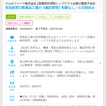
マルホファーマ株式会社 | 医療用外用剤トップクラス企業の製造子会社
安定経営◎医薬品工場の【施設管理】転勤なし／土日祝休み
正社員
業種未経験OK
転勤なし
完全週休2日制
女性のおしごと掲載中
情報更新日：2026/08/07
終了予定日：
2027/01/28
医薬品工場の安定稼働を支えるインフラ・ユーティリティ設備の
維持管理、点検、トラブル対応などをお任せします。
仕事内容
【必須】高卒以上、機械・電気の基礎知識または、施設管理の実
務経験をお持ちの方【歓迎】円滑なコミュニケーションがはかれ
対象と
る方
なる方
富山県中新川郡立山町利田197番地1 ※転勤なし 【雇入れ直後】
上記事業所 【変更の範囲】会社の定…
勤務地
月給20万5000円～32万5000円※経験・能力等を考慮の上、決定
します。※試用期間3ヶ月あり（期間中の待遇変更な…
給与
300万円～480万円
初年度
年収
◆8:30～17:10・実働／7時間40分・休憩／60分・時間外労働／有
勤務
時間
(月平均5～20時間程度)…