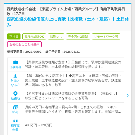
西武鉄道株式会社 | 【東証プライム上場：西武グループ】有給平均取得日
数：17.7日
西武鉄道の沿線価値向上に貢献【技術職（土木・建築）】土日休
み
正社員
業種未経験OK
転勤なし
完全週休2日制
リモートワーク可
女性のおしごと掲載中
情報更新日：2026/06/02
終了予定日：
2026/08/31
【案件の規模や種類が豊富！】工務部にて、駅や鉄道関連施設の
設計・施工管理、土木構造物の維持管理を担います。
仕事内容
【20～30代の男女活躍中！】◆高卒以上 ＃建築・設備の設計・
施工業務、土木構造物の設計・施工業務の経験がある方、鉄道業
対象と
界に興味のある方、歓迎！
なる方
【所沢本社または西武鉄道沿線の各事業所勤務】 【転勤なし】
状況に応じてテレワークをすることも可能…
勤務地
月給24万円～各種手当＋賞与年2回※これまでの経験・スキル・
年収等を確認したうえで、役職・処遇を確定します。※試用期…
給与
400万円～720万円
初年度
年収