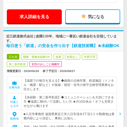
求人詳細を見る
気になる
近江鉄道株式会社 | 創業130年、地域に一番近い鉄道会社を目指していま
す。
毎日使う「鉄道」の安全を作り出す【鉄道技術職】★未経験OK
正社員
職種・業種未経験OK
急募
転勤なし
学歴不問
第二新卒歓迎
女性のおしごと掲載中
情報更新日：2026/06/26
終了予定日：
2026/08/27
【滋賀での毎日を支える】◆線路の点検作業、鉄道施設（トンネ
ル・橋梁・駅など）や架線・踏切・信号の保守点検管理業務をお
仕事内容
任せします。
【未経験・第二新卒歓迎】◆コミュニケーションを大切にできる
方 ◆滋賀に根付いて活躍し たい方 ★月10日休み！オフも充実さ
対象と
せながら働けます
なる方
■八日市事務所 滋賀県東近江市八日市清水3丁目1-1 ※勤務地は業
務内容により決定し、事前にお知ら…
勤務地
月給：194,200円～314,200円＋諸手当※年齢・経験・能力を考慮