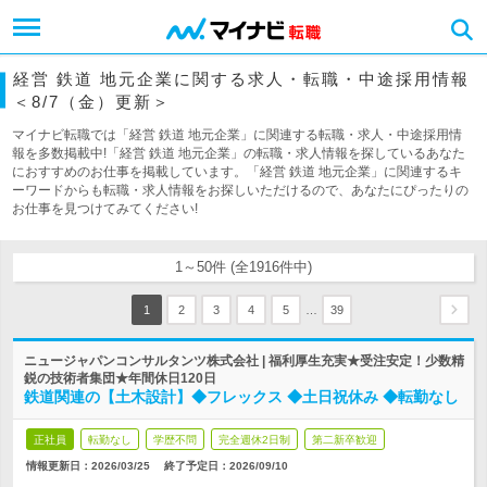
経営 鉄道 地元企業に関する求人・転職・中途採用情報
＜8/7（金）更新＞
マイナビ転職では「経営 鉄道 地元企業」に関連する転職・求人・中途採用情
報を多数掲載中!「経営 鉄道 地元企業」の転職・求人情報を探しているあなた
におすすめのお仕事を掲載しています。「経営 鉄道 地元企業」に関連するキ
ーワードからも転職・求人情報をお探しいただけるので、あなたにぴったりの
お仕事を見つけてみてください!
1～50件 (全1916件中)
…
1
2
3
4
5
39
ニュージャパンコンサルタンツ株式会社 | 福利厚生充実★受注安定！少数精
鋭の技術者集団★年間休日120日
鉄道関連の【土木設計】◆フレックス ◆土日祝休み ◆転勤なし
正社員
転勤なし
学歴不問
完全週休2日制
第二新卒歓迎
情報更新日：2026/03/25
終了予定日：
2026/09/10