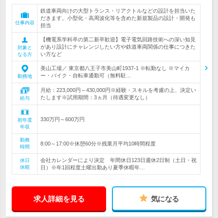
鉄道車両向けの大型トランス・リアクトルなどの設計を担当いた
だきます。小型化・高周波化等を含めた新規製品の設計・開発も
仕事内容
担当
【機電系学科卒の第二新卒歓迎】電子電気回路技術への深い知見
があり設計にチャレンジしたい方や鉄道車両関係の仕事につきた
対象と
い方など
なる方
美山工場／ 東京都八王子市美山町1937-1 ※転勤なし ※マイカ
ー・バイク・自転車通勤可（無料駐…
勤務地
月給：223,000円～430,000円※経験・スキルを考慮の上、決定い
たします※試用期間：3ヵ月（待遇変更なし）
給与
330万円～600万円
初年度
年収
勤務
8:00～17:00※休憩60分※残業月平均10時間程度
時間
会社カレンダーにより決定 年間休日123日週休2日制（土日・祝
休日
休暇
日）※年1回程度土曜出勤あり夏季休暇年…
求人詳細を見る
気になる