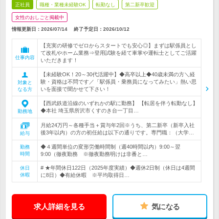
正社員
職種・業種未経験OK
転勤なし
第二新卒歓迎
女性のおしごと掲載中
情報更新日：2026/07/14
終了予定日：
2026/10/12
【充実の研修でゼロからスタートでも安心◎】まずは駅係員とし
て改札やホーム業務⇒登用試験を経て車掌や運転士としてご活躍
仕事内容
いただきます！
【未経験OK！20～30代活躍中】◆高卒以上◆40歳未満の方＼経
験・資格は不問です／「駅係員・乗務員になってみたい」熱い思
対象と
いを面接で聞かせて下さい！
なる方
【西武鉄道沿線のいずれかの駅に勤務】 【転居を伴う転勤なし】
◆本社 埼玉県所沢市くすのき台一丁目…
勤務地
月給24万円～各種手当＋賞与年2回※うち、第二新卒（新卒入社
後3年以内）の方の初任給は以下の通りです。専門職：（大学…
給与
◆４週間単位の変形労働時間制（週40時間以内）9:00～翌
勤務
時間
9:00（徹夜勤務 ※徹夜勤務明けは非番と…
# ★年間休日122日（2025年度実績）◆週休2日制（休日は4週間
休日
休暇
に8日）◆有給休暇 ※平均取得日…
求人詳細を見る
気になる