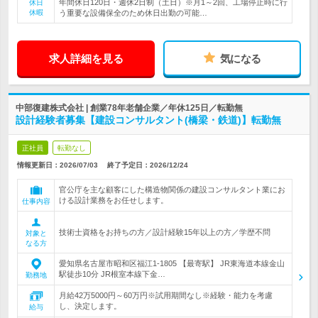
年間休日120日・週休2日制（土日）※月1～2回、工場停止時に行
休日
休暇
う重要な設備保全のため休日出勤の可能…
求人詳細を見る
気になる
中部復建株式会社 | 創業78年老舗企業／年休125日／転勤無
設計経験者募集【建設コンサルタント(橋梁・鉄道)】転勤無
正社員
転勤なし
情報更新日：2026/07/03
終了予定日：
2026/12/24
官公庁を主な顧客にした構造物関係の建設コンサルタント業にお
ける設計業務をお任せします。
仕事内容
技術士資格をお持ちの方／設計経験15年以上の方／学歴不問
対象と
なる方
愛知県名古屋市昭和区福江1-1805 【最寄駅】 JR東海道本線金山
駅徒歩10分 JR根室本線下金…
勤務地
月給42万5000円～60万円※試用期間なし※経験・能力を考慮
し、決定します。
給与