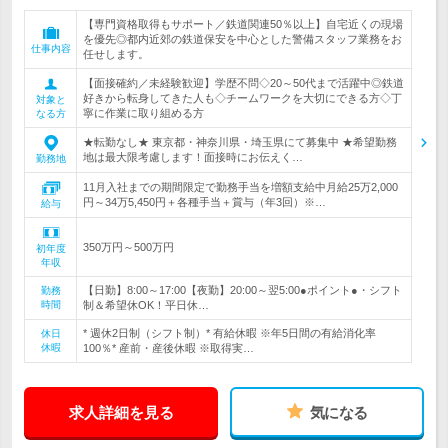
【専門資格取得もサポート／鉄道関連50％以上】自宅近くの現場
を優先◎都内近郊の鉄道保安を中心とした警備スタッフ業務をお
仕事内容
任せします。
【面接確約／未経験歓迎】学歴不問◇20～50代まで活躍中◎鉄道
好きから転身してきた人も◇チームワークを大切にできる方◇丁
対象と
寧に作業に取り組める方
なる方
★転勤なし★ 東京都・神奈川県・埼玉県にて募集中 ★希望勤務
地は最大限考慮します！面接時にお伝えく…
勤務地
11月入社までの期間限定で勤務手当を増額支給中月給25万2,000
円～34万5,450円＋各種手当＋賞与（年3回）※…
給与
350万円～500万円
初年度
年収
【日勤】8:00～17:00【夜勤】20:00～翌5:00●ポイント●・シフト
勤務
時間
制＆希望休OK！平日休…
* 週休2日制（シフト制）* 有給休暇 ※年5日間の有給消化率
休日
休暇
100％* 産前・産後休暇 ※取得実…
求人詳細を見る
気になる