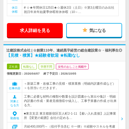
# ☆★年間休日125日★☆週休2日（土日）※第3土曜日のみ出社
休日
休暇
祝日年末年始夏季休暇有休休暇（10～…
求人詳細を見る
気になる
辻建設株式会社 | ☆創業110年、連続黒字経営の総合建設業☆・福利厚生◎
【見積・積算】★経験者歓迎 ★転勤なし
正社員
転勤なし
学歴不問
女性のおしごと掲載中
情報更新日：2026/04/07
終了予定日：
2026/10/05
＜新築工事・改修工事の見積・積算業務（明細内訳書作成など）
＞を担当いただきます。
仕事内容
工事に必要な材料の種類や数量を設計図書から算出や集計・明細
内訳書の作成・業者見積徴収や値入し、工事予算書の作成 が出来
対象と
る方。
なる方
■東京支店 東京都新宿区百人町2-1-11 【雇い入れ直後】上記事業
所 【変更の範囲】会社の定める…
勤務地
月給400,000円～（役付手当含む ※一律）※経験やスキルを考慮