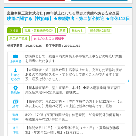
宮脇車輌工業株式会社 | 80年以上にわたる歴史と実績を誇る安定企業
鉄道に関する【技術職】★未経験者・第二新卒歓迎 ★年休112日
正社員
職種・業種未経験OK
急募
転勤なし
完全週休2日制
第二新卒歓迎
女性のおしごと掲載中
情報更新日：2026/05/26
終了予定日：
2026/11/16
技術職として、鉄道車両の内装工事や電気工事などの幅広い業務
を担当いただきます。
仕事内容
【未経験者・第二新卒歓迎】高卒以上の方。充実した研修制度が
あるので未経験スタートでも安心して働くことができます！文
対象と
系・理系は問いません。
なる方
【新木場事業所、荒川事業所、本社】 ◆新木場事業所 東京都江
東区新木場4-4-22 東京地下鉄株式…
勤務地
【高卒の方】月給20万円～【専門学校卒の方】月給22万円～【大
卒以上の方】月給24万円～※上記は新卒の給与です。経験…
給与
8:20～17:05（実働7時間45分）休憩時間：60分時間外労働有無：
勤務
時間
有残業月平均13.4時間※荒…
【年間休日112日】・完全週休2日制（土・日）・夏季特別休暇：
休日
休暇
3日・年末年始休暇：6日（12月29日…