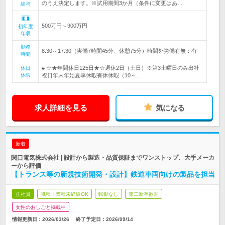
のうえ決定します。※試用期間3か月（条件に変更はあ…
給与
500万円～900万円
初年度
年収
勤務
8:30～17:30（実働7時間45分、休憩75分）時間外労働有無：有
時間
# ☆★年間休日125日★☆週休2日（土日）※第3土曜日のみ出社
休日
休暇
祝日年末年始夏季休暇有休休暇（10～…
求人詳細を見る
気になる
新着
関口電気株式会社 | 設計から製造・品質保証までワンストップ、大手メーカ
ーから評価
【トランス等の新規技術開発・設計】鉄道車両向けの製品を担当
正社員
職種・業種未経験OK
転勤なし
第二新卒歓迎
女性のおしごと掲載中
情報更新日：2026/03/26
終了予定日：
2026/09/14