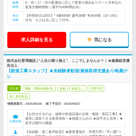
8：30～17：20※配属先に応じて変更の場合あり※一ヶ月単位の
勤務
時間
変形労働時間制（週平均40時間以内）
【年間休日120日】* 4週8休制* 慶弔休暇* 有休休暇（10~14日）
休日
休暇
付与 ※入社月に応じて付与…
求人詳細を見る
気になる
株式会社菅澤建設 | “人生の乗り換え”、ここでしませんか？｜★健康経営優
良法人
【鉄道工事スタッフ】★未経験者歓迎/資格取得支援あり/転勤ナ
シ
正社員
職種・業種未経験OK
急募
転勤なし
学歴不問
第二新卒歓迎
情報更新日：2026/06/26
終了予定日：
2026/08/27
【お任せするのは…線路や鉄道設備の点検・修繕・新設工事】★
着実に成長できる教育体制！★残業少なめ◎ ★諸手当も充実！★
仕事内容
若手活躍中の職場
【未経験・第二新卒歓迎】★要普通免許、学歴不問｜“手に職”つ