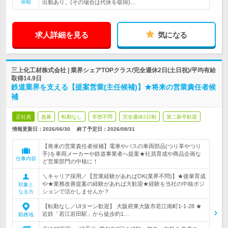
休暇
出勤あり。(その場合は代休を取得)…
求人詳細を見る
気になる
三上化工材株式会社 | 業界シェアTOPクラス/完全週休2日(土日祝)/平均有給
取得14.9日
鉄道業界を支える【提案営業(主任候補)】★将来の営業責任者候
補
正社員
急募
転勤なし
学歴不問
完全週休2日制
第二新卒歓迎
情報更新日：2026/06/30
終了予定日：
2026/08/31
【将来の営業責任者候補】電車やバスの車両部品(つり革やつり
手)を車両メーカーや鉄道事業者へ提案★社員育成や商品企画な
仕事内容
ど営業部門の中核に！
＼キャリア採用／【営業経験があればOK(業界不問)】★後輩育成
や★業務改善提案の経験があれば大歓迎★経験を当社の中核ポジ
対象と
ションで活かしませんか？
なる方
【転勤なし／UIターン歓迎】 大阪府東大阪市若江南町1-1-28 ★
近鉄「若江岩田駅」から徒歩約1…
勤務地