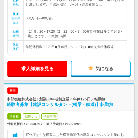
し決定します。※試用期間：3ヶ月（待遇変動な…
給与
300万円～400万円
初年度
年収
（1）8：20～17:20（2）22：00～7：00夜間作業は多くて月３～
勤務
時間
5回ほどです。※休憩1時間…
休日
年間休日数：120日■月10日（シフト制）■年次有給休暇等
休暇
求人詳細を見る
気になる
新着
中部復建株式会社 | 創業80年老舗企業／年休125日／転勤無
経験者募集【建設コンサルタント(橋梁・鉄道)】転勤無
正社員
転勤なし
学歴不問
情報更新日：2026/07/07
終了予定日：
2026/12/28
官公庁を主な顧客にした構造物関係の建設コンサルタント業にお