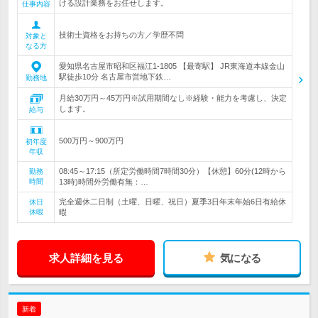
ける設計業務をお任せします。
仕事内容
技術士資格をお持ちの方／学歴不問
対象と
なる方
愛知県名古屋市昭和区福江1-1805 【最寄駅】 JR東海道本線金山
駅徒歩10分 名古屋市営地下鉄…
勤務地
月給30万円～45万円※試用期間なし※経験・能力を考慮し、決定
します。
給与
500万円～900万円
初年度
年収
08:45～17:15（所定労働時間7時間30分）【休憩】60分(12時から
勤務
時間
13時)時間外労働有無：…
完全週休二日制（土曜、日曜、祝日）夏季3日年末年始6日有給休
休日
休暇
暇
求人詳細を見る
気になる
新着