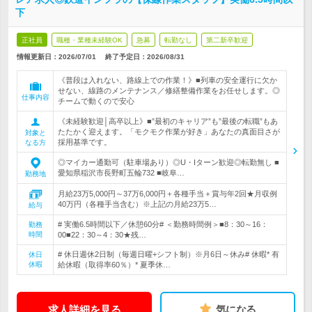
下
正社員
職種・業種未経験OK
急募
転勤なし
第二新卒歓迎
情報更新日：2026/07/01
終了予定日：
2026/08/31
《普段は入れない、路線上での作業！》■列車の安全運行に欠か
せない、線路のメンテナンス／修繕整備作業をお任せします。◎
仕事内容
チームで動くので安心
《未経験歓迎│高卒以上》■”最初のキャリア”も”最後の転職”もあ
たたかく迎えます。「モクモク作業が好き」あなたの真面目さが
対象と
採用基準です。
なる方
◎マイカー通勤可（駐車場あり）◎U・Iターン歓迎◎転勤無し ■
愛知県稲沢市長野町五輪732 ■岐阜…
勤務地
月給23万5,000円～37万6,000円＋各種手当＋賞与年2回★月収例
40万円（各種手当含む）※上記の月給23万5…
給与
# 実働6.5時間以下／休憩60分# ＜勤務時間例＞■8：30～16：
勤務
時間
00■22：30～4：30★残…
# 休日週休2日制（毎週日曜+シフト制）※月6日～休み# 休暇* 有
休日
休暇
給休暇（取得率60％）* 夏季休…
求人詳細を見る
気になる