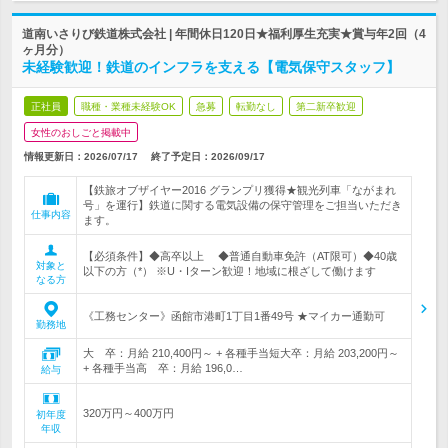
道南いさりび鉄道株式会社 | 年間休日120日★福利厚生充実★賞与年2回（4
ヶ月分）
未経験歓迎！鉄道のインフラを支える【電気保守スタッフ】
正社員
職種・業種未経験OK
急募
転勤なし
第二新卒歓迎
女性のおしごと掲載中
情報更新日：2026/07/17
終了予定日：
2026/09/17
【鉄旅オブザイヤー2016 グランプリ獲得★観光列車「ながまれ
号」を運行】鉄道に関する電気設備の保守管理をご担当いただき
仕事内容
ます。
【必須条件】◆高卒以上 ◆普通自動車免許（AT限可）◆40歳
対象と
以下の方（*） ※U・Iターン歓迎！地域に根ざして働けます
なる方
《工務センター》函館市港町1丁目1番49号 ★マイカー通勤可
勤務地
大 卒：月給 210,400円～ + 各種手当短大卒：月給 203,200円～
+ 各種手当高 卒：月給 196,0…
給与
320万円～400万円
初年度
年収