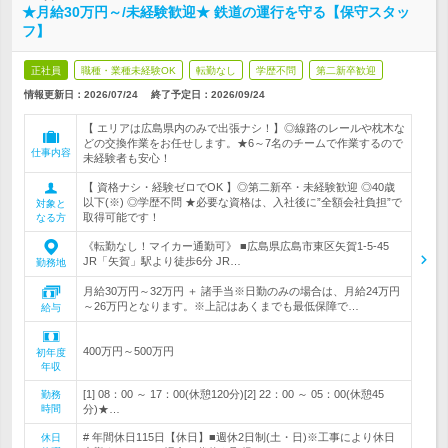
★月給30万円～/未経験歓迎★ 鉄道の運行を守る【保守スタッ
フ】
正社員
職種・業種未経験OK
転勤なし
学歴不問
第二新卒歓迎
情報更新日：2026/07/24
終了予定日：
2026/09/24
【 エリアは広島県内のみで出張ナシ！】◎線路のレールや枕木な
どの交換作業をお任せします。★6～7名のチームで作業するので
仕事内容
未経験者も安心！
【 資格ナシ・経験ゼロでOK 】◎第二新卒・未経験歓迎 ◎40歳
以下(※) ◎学歴不問 ★必要な資格は、入社後に”全額会社負担”で
対象と
取得可能です！
なる方
《転勤なし！マイカー通勤可》 ■広島県広島市東区矢賀1-5-45
JR「矢賀」駅より徒歩6分 JR…
勤務地
月給30万円～32万円 ＋ 諸手当※日勤のみの場合は、月給24万円
～26万円となります。※上記はあくまでも最低保障で…
給与
400万円～500万円
初年度
年収
[1] 08：00 ～ 17：00(休憩120分)[2] 22：00 ～ 05：00(休憩45
勤務
時間
分)★…
# 年間休日115日【休日】■週休2日制(土・日)※工事により休日
休日