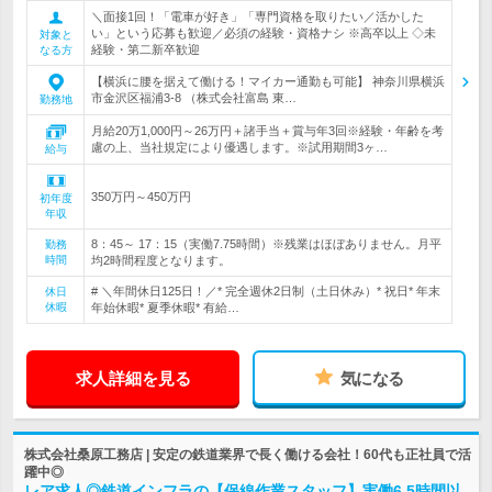
＼面接1回！「電車が好き」「専門資格を取りたい／活かした
い」という応募も歓迎／必須の経験・資格ナシ ※高卒以上 ◇未
対象と
経験・第二新卒歓迎
なる方
【横浜に腰を据えて働ける！マイカー通勤も可能】 神奈川県横浜
市金沢区福浦3-8 （株式会社富島 東…
勤務地
月給20万1,000円～26万円＋諸手当＋賞与年3回※経験・年齢を考
慮の上、当社規定により優遇します。※試用期間3ヶ…
給与
350万円～450万円
初年度
年収
8：45～ 17：15（実働7.75時間）※残業はほぼありません。月平
勤務
時間
均2時間程度となります。
# ＼年間休日125日！／* 完全週休2日制（土日休み）* 祝日* 年末
休日
休暇
年始休暇* 夏季休暇* 有給…
求人詳細を見る
気になる
株式会社桑原工務店 | 安定の鉄道業界で長く働ける会社！60代も正社員で活
躍中◎
レア求人◎鉄道インフラの【保線作業スタッフ】実働6.5時間以