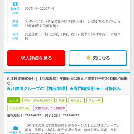
850万円～1200万円
初年度
年収
08:45～17:15（所定労働時間7時間30分）【休憩】60分(12時から
勤務
時間
13時)時間外労働有無：…
完全週休二日制（土曜、日曜、祝日）夏季3日年末年始6日有給休
休日
休暇
暇
求人詳細を見る
気になる
近江鉄道株式会社 | 【地域密着】年間休日120日／残業月平均20時間／転勤
なし
近江鉄道グループの【施設管理】★専門職採用 ★土日祝休み
正社員
職種・業種未経験OK
急募
転勤なし
学歴不問
完全週休2日制
女性のおしごと掲載中
情報更新日：2026/06/26
終了予定日：
2026/08/27
【発注者の立場で業務経験を得るチャンス】近江鉄道グループが
保有・管理する施設の保守管理や営繕、修繕計画の策定・実行、
仕事内容