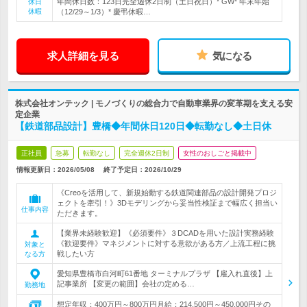
年間休日数：123日完全週休2日制（土日祝日）* GW* 年末年始
休日
休暇
（12/29～1/3）* 慶弔休暇…
求人詳細を見る
気になる
株式会社オンテック | モノづくりの総合力で自動車業界の変革期を支える安
定企業
【鉄道部品設計】豊橋◆年間休日120日◆転勤なし◆土日休
正社員
急募
転勤なし
完全週休2日制
女性のおしごと掲載中
情報更新日：2026/05/08
終了予定日：
2026/10/29
《Creoを活用して、新規始動する鉄道関連部品の設計開発プロジ
ェクトを牽引！》3Dモデリングから妥当性検証まで幅広く担当い
仕事内容
ただきます。
【業界未経験歓迎】《必須要件》３DCADを用いた設計実務経験
《歓迎要件》マネジメントに対する意欲がある方／上流工程に挑
対象と
戦したい方
なる方
愛知県豊橋市白河町61番地 ターミナルプラザ 【雇入れ直後】上
記事業所 【変更の範囲】会社の定める…
勤務地
想定年収：400万円～800万円月給：214,500円～450,000円その