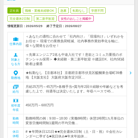
正社員
職種・業種未経験OK
急募
転勤なし
学歴不問
完全週休2日制
第二新卒歓迎
女性のおしごと掲載中
情報更新日：2026/05/29
終了予定日：
2026/08/27
＜あなたの適性に合わせて「社内向け」「現場向け」いずれかを
お任せ＞ 現場での業務負荷軽減、社内事務作業効率化を軸に、
仕事内容
様々な開発をお任せ！
＜先輩エンジニア2名も中途入社です！意欲とコミュ力重視のポ
テンシャル採用＞ ◆未経験・第二新卒歓迎 ※建設DX、社内SE経
対象と
験者は優遇
なる方
★転勤なし 【京都本社】 京都府京都市伏見区醍醐東合場町39番
地 【大阪支社】 大阪府大阪市淀川区…
勤務地
月給25万円～45万円+各種手当+賞与年2回※経験や年齢などを考
慮した上で、待遇等は決定いたします。年収ベースで45…
給与
450万円～600万円
初年度
年収
勤務時間の例：9:00～18:00（実働8時間）休憩1時間1カ月単位の
勤務
時間
変形労働時間制1週間の平均労働…
# ★年間休日121日★■完全週休2日制（土・日・祝）※会社カレ
休日
休暇
ンダーに準ずる■祝日休み■年末年始休…