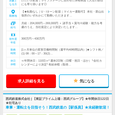
けたい方歓迎｜ライフステージに合わせた休暇制度で人生の節目
対象と
にも寄り添います◎
なる方
【★転勤なし｜U・Iターン歓迎｜マイカー通勤可】 本社・郡山出
張所のいずれかにて勤務いただきます…
勤務地
月給：204,000円～269,000円 ＋ 諸手当 + 賞与※経験・能力を考
慮のうえ、当社規定により決定いたします…
給与
300万円～430万円
初年度
年収
[1ヶ月単位の変形労働時間制（週平均40時間以内）]★シフト例／
勤務
時間
(1) 08：00～17：30(2)…
≪年間休日：110日≫* 週休2日制（日曜・祝日・ほか）└会社カ
休日
休暇
レンダーにより決定* 有給休暇（取得…
求人詳細を見る
気になる
西武鉄道株式会社 | 【東証プライム上場：西武グループ】★年間休日122日
★社宅あり
車掌・運転士を目指そう！西武鉄道の【駅係員】★未経験歓迎！