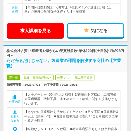
【年間休日数115日】＼昨年より6日UP！／◇週休2日制（土、
休日
休暇
日）◇祝日◇年間有給休暇：入社半年経過…
求人詳細を見る
気になる
株式会社古賀 | *経産省や県からの受賞歴多数*年休120日(土日休)*月給28万
円～
ただ売るだけじゃない。製造業の課題を解決する商社の【営業
職】
正社員
職種・業種未経験OK
転勤なし
第二新卒歓迎
情報更新日：2026/07/21
終了予定日：
2026/08/31
【大手メーカー400社以上と取引】製造業のお客様に、工場設備
や周辺機器、機械工具、省エネやコスト削減に関する提案などを
仕事内容
行います。
【あなたの営業経験を活かしてください】■男女不問 ■営業経験3
年以上（業界不問） ■普通自動車免許 ◎新しいことを前向きに学
対象と
べる方を歓迎！
なる方
【転勤なし＆U・Iターン歓迎】 ■栃木県鹿沼市もしくは宇都宮市