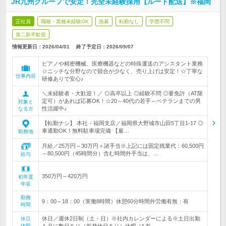
JR九州グループで安定！完全未経験採用【ルート配送】※福岡
正社員
職種・業種未経験OK
急募
転勤なし
学歴不問
第二新卒歓迎
情報更新日：2026/04/01
終了予定日：
2026/09/07
ピアノや精密機械、医療機器などの特殊運送のアシスタント業務
☆ニッチな分野なので競合が少なく、売り上げは安定！☆丁寧な
仕事内容
研修ありで安心♪
＼未経験者・大歓迎！／ ◎高卒以上 ◎経験不問 ◎要免許（AT限
定可）があれば応募OK！☆20～40代の若手～ベテランまでの男
対象と
性活躍中♪
なる方
【転勤ナシ】 本社・福岡支店／福岡県大野城市山田5丁目1-17 ◎
車通勤OK！無料駐車場完備 【雇…
勤務地
月給／25万円～30万円＋諸手当※上記には固定残業代：60,500円
～80,500円（45時間分）含む時間外手当は、…
給与
350万円～420万円
初年度
年収
勤務
9：00～18：00（実働8時間）休憩60分時間外労働有無：有
時間
休日／週休2日制（土・日）※社内カレンダーによる※土日出勤
休日
休暇