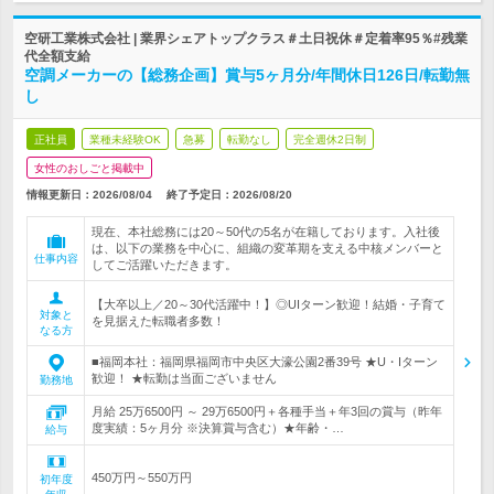
空研工業株式会社 | 業界シェアトップクラス＃土日祝休＃定着率95％#残業
代全額支給
空調メーカーの【総務企画】賞与5ヶ月分/年間休日126日/転勤無
し
正社員
業種未経験OK
急募
転勤なし
完全週休2日制
女性のおしごと掲載中
情報更新日：2026/08/04
終了予定日：
2026/08/20
現在、本社総務には20～50代の5名が在籍しております。入社後
は、以下の業務を中心に、組織の変革期を支える中核メンバーと
仕事内容
してご活躍いただきます。
【大卒以上／20～30代活躍中！】◎UIターン歓迎！結婚・子育て
対象と
を見据えた転職者多数！
なる方
■福岡本社：福岡県福岡市中央区大濠公園2番39号 ★U・Iターン
歓迎！ ★転勤は当面ございません
勤務地
月給 25万6500円 ～ 29万6500円＋各種手当＋年3回の賞与（昨年
度実績：5ヶ月分 ※決算賞与含む）★年齢・…
給与
450万円～550万円
初年度