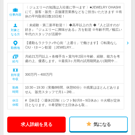
〈 ジュエリーの知識は入社後に学べます 〉■JEWELRY OHASHI
にて、接客・販売・店舗運営業務などをご担当いただきます ※有
仕事内容
休の平均取得日数10日程！
〈 未経験・第二新卒歓迎！〉◆高卒以上の方 ◆『人と話すのが
好き』『ジュエリーに興味がある』方を歓迎 ※年齢不問／幅広い
対象と
年代のスタッフが活躍中
なる方
【通勤もラクラク♪中心街「上通り」で働けます】 ◎転勤なし
◎U・Iターン歓迎 ［JEWELRY…
勤務地
月給21万円以上＋各種手当＋賞与年2回※年齢、経験、能力を考
慮の上、優遇します。※最長3ヶ月間の試用期間あり(期間中…
給与
300万円～400万円
初年度
年収
10:30～19:30（実働8時間、休憩60分）※残業はほとんどありま
勤務
時間
せん 販売スタッフで月1～2時…
# 【休日】◇週休2日制（シフト制/月8～9日休み）※火曜が定休
休日
休暇
日となります。※希望制で土日休みも取…
求人詳細を見る
気になる