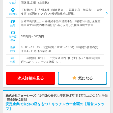
間休日123日（土日祝）
なる方
【転勤なし】 九州本社（博多駅東）、福岡支店（飯塚市）、東北
支店（盛岡市）いずれか希望勤務地に配属…
勤務地
月給30万円以上 ＋ 各種諸手当※通勤手当・時間外手当は全額支
給※直近3年間の離職者ほぼ0名と安定した職場環境です※…
給与
550万円～800万円
初年度
年収
9：00～17：15（休憩時間／12:00～13:00）※時間外労働有無：
勤務
時間
有※4～11月は残業月20…
――年間休日123日――* 完全週休2日制（土日祝）* 年末年始休
休日
休暇
暇* GW* リフレッシュ休暇（7…
求人詳細を見る
気になる
株式会社フォーシーズ | *1年目のモデル月収30.3万*月2万以上のこども手当
*完全週休2日制
安定企業で自分の店をもつ！キッチンカー企画の【運営スタッ
フ】