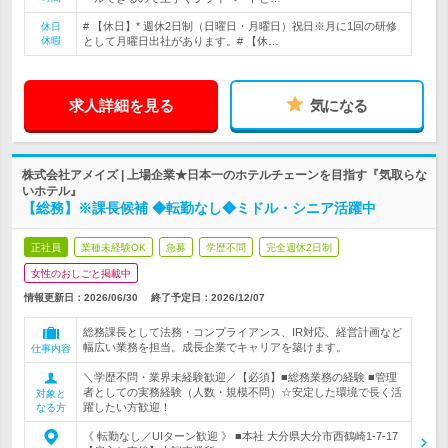
# 【休日】* 週休2日制（日曜日・月曜日）祝日※月に1回の研修
休日
休暇
として月曜日出社があります。# 【休…
求人詳細を見る
気になる
株式会社アメイズ | 上場企業★日本一のホテルチェーンを目指す『気取らな
いホテル』
【総務】※課長候補 ◆転勤なし◆ミドル・シニア活躍中
正社員
業種未経験OK
急募
学歴不問
完全週休2日制
女性のおしごと掲載中
情報更新日：2026/06/30
終了予定日：
2026/12/07
総務課長として法務・コンプライアンス、IR対応、経営計画など
幅広い業務を担当。成長企業でキャリアを築けます。
仕事内容
＼学歴不問・業界未経験歓迎／【必須】■総務業務の経験 ■管理
者としての実務経験（人数・規模不問）☆安定した環境で長く活
対象と
躍したい方歓迎！
なる方
《 転勤なし／UIターン歓迎 》 ■本社 大分県大分市西鶴崎1-7-17