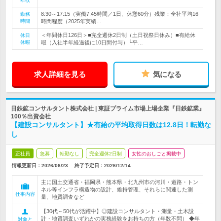
年収
8:30～17:15（実働7.45時間／1日、休憩60分）残業：全社平均16
勤務
時間
時間程度（2025年実績…
＜年間休日126日＞■完全週休2日制（土日祝祭日休み）■有給休
休日
休暇
暇（入社半年経過後に10日間付与）└平…
求人詳細を見る
気になる
日鉄鉱コンサルタント株式会社 | 東証プライム市場上場企業『日鉄鉱業』
100％出資会社
【建設コンサルタント】★有給の平均取得日数は12.8日！転勤な
し
正社員
急募
転勤なし
完全週休2日制
女性のおしごと掲載中
情報更新日：2026/06/23
終了予定日：
2026/12/14
主に国土交通省・福岡県・熊本県・北九州市の河川・道路・トン
ネル等インフラ構造物の設計、維持管理、それらに関連した測
仕事内容
量、地質調査など
【30代～50代が活躍中】◎建設コンサルタント・測量・土木設
計・地質調査いずれかの実務経験をお持ちの方（年数不問） ◆年
対象と