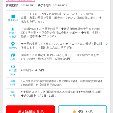
情報更新日：2026/07/31
終了予定日：
2026/09/03
【アートグループの安定基盤◎】2名以上のチームで協力して、
家具・家電の配送や設置、単身者さま向けの引越荷物の集荷、梱
仕事内容
包などを行います。
【未経験OK！人柄重視の採用】◆普通自動車運転免許があれば
OK！準中型・中型免許の取得は会社がサポート ◆年齢・学歴・
対象と
経験一切不問 ◆ブランクOK
なる方
★全国の支店にて募集しております★ ・エリアはご希望を最大限
考慮します！ ・慣れ親しんだエリアで働…
勤務地
関東圏：月給18万9,000円～24万6,000円（一律支給の手当を含
む）その他：月給18万円～22万9,000円（…
給与
418万円～548万円
初年度
年収
1ヵ月単位の変形労働時間制（月平均165時間、年間所定労働時間
勤務
時間
1,976時間）# 【残業月平均20時…
# ★配送スタッフ休日取得実績2022年度135日★# 年間休日118日
休日
休暇
◆週休2日制（月9日～11日…
求人詳細を見る
気になる