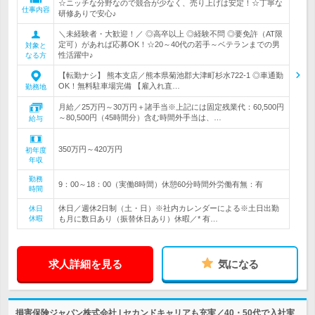
☆ニッチな分野なので競合が少なく、売り上げは安定！☆丁寧な
仕事内容
研修ありで安心♪
＼未経験者・大歓迎！／ ◎高卒以上 ◎経験不問 ◎要免許（AT限
定可）があれば応募OK！☆20～40代の若手～ベテランまでの男
対象と
性活躍中♪
なる方
【転勤ナシ】 熊本支店／熊本県菊池郡大津町杉水722-1 ◎車通勤
OK！無料駐車場完備 【雇入れ直…
勤務地
月給／25万円～30万円＋諸手当※上記には固定残業代：60,500円
～80,500円（45時間分）含む時間外手当は、…
給与
350万円～420万円
初年度
年収
勤務
9：00～18：00（実働8時間）休憩60分時間外労働有無：有
時間
休日／週休2日制（土・日）※社内カレンダーによる※土日出勤
休日
休暇
も月に数日あり（振替休日あり）休暇／* 有…
求人詳細を見る
気になる
損害保険ジャパン株式会社 | セカンドキャリアも充実／40・50代で入社実