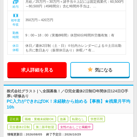
月給／25万円～30万円＋諸手当※上記には固定残業代：60,500円
～80,500円（45時間分）含む時間外手当は、…
給与
350万円～420万円
初年度
年収
勤務
9：00～18：00（実働8時間）休憩60分時間外労働有無：有
時間
休日／週休2日制（土・日）※社内カレンダーによる※土日出勤
休日
休暇
も月に数日あり（振替休日あり）休暇／* 有…
求人詳細を見る
気になる
株式会社グラスト | ＼全国募集！／◎完全週休2日制◎年間休日124日◎手
厚い研修あり
PC入力ができればOK！未経験から始める【事務】★残業月平均
10h
正社員
職種・業種未経験OK
急募
転勤なし
学歴不問
完全週休2日制
第二新卒歓迎
女性のおしごと掲載中
情報更新日：2026/08/05
終了予定日：
2026/10/29