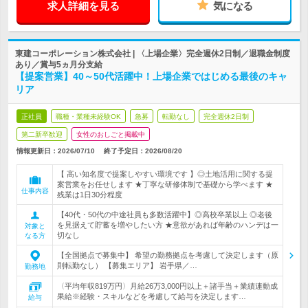
求人詳細を見る
気になる
東建コーポレーション株式会社 | 〈上場企業〉完全週休2日制／退職金制度
あり／賞与5ヵ月分支給
【提案営業】40～50代活躍中！上場企業ではじめる最後のキャ
リア
正社員
職種・業種未経験OK
急募
転勤なし
完全週休2日制
第二新卒歓迎
女性のおしごと掲載中
情報更新日：2026/07/10
終了予定日：
2026/08/20
【 高い知名度で提案しやすい環境です 】◎土地活用に関する提
案営業をお任せします ★丁寧な研修体制で基礎から学べます ★
仕事内容
残業は1日30分程度
【40代・50代の中途社員も多数活躍中】◎高校卒業以上 ◎老後
を見据えて貯蓄を増やしたい方 ★意欲があれば年齢のハンデは一
対象と
切なし
なる方
【全国拠点で募集中】 希望の勤務拠点を考慮して決定します（原
則転勤なし） 【募集エリア】 岩手県／…
勤務地
〈平均年収819万円〉月給26万3,000円以上＋諸手当＋業績連動成
果給※経験・スキルなどを考慮して給与を決定します…
給与