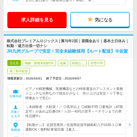
も月に数日あり（振替休日あり）休暇／* 有…
求人詳細を見る
気になる
株式会社プレミアムロジックス | 賞与年2回｜退職金あり｜基本土日休み｜
転勤・遠方出張一切ナシ
JR九州グループで安定！完全未経験採用【ルート配送】※佐賀
正社員
職種・業種未経験OK
急募
転勤なし
学歴不問
第二新卒歓迎
情報更新日：2026/04/01
終了予定日：
2026/09/07
ピアノや精密機械、医療機器などの特殊運送のアシスタント業務
☆ニッチな分野なので競合が少なく、売り上げは安定！☆丁寧な
仕事内容
研修ありで安心♪
＼未経験者・大歓迎！／ ◎高卒以上 ◎経験不問 ◎要免許（AT限
定可）があれば応募OK！☆20～40代の若手～ベテランまでの男
対象と
性活躍中♪
なる方
【転勤ナシ】 佐賀営業所／佐賀県佐賀市鍋島町八戸3185‐1 ◎車
通勤OK！無料駐車場完備 【雇入…
勤務地