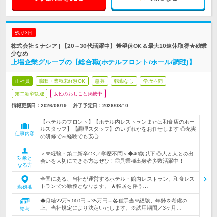
残り3日
株式会社ミナシア | 【20～30代活躍中】希望休OK＆最大10連休取得★残業
少なめ
上場企業グループの【総合職(ホテルフロント/ホール/調理)】
正社員
職種・業種未経験OK
急募
転勤なし
学歴不問
第二新卒歓迎
女性のおしごと掲載中
情報更新日：2026/06/19
終了予定日：
2026/08/10
【ホテルのフロント】【ホテル内レストランまたは和食店のホー
ルスタッフ】【調理スタッフ】のいずれかをお任せします ◎充実
仕事内容
の研修で未経験でも安心
＜未経験・第二新卒OK／学歴不問＞◆40歳以下 ◎人と人との出
対象と
会いを大切にできる方はぜひ！◎異業種出身者多数活躍中！
なる方
全国にある、当社が運営するホテル・館内レストラン、和食レス
トランでの勤務となります。 ★転居を伴う…
勤務地
◆月給22万5,000円～35万円＋各種手当※経験、年齢を考慮の
上、当社規定により決定いたします。※試用期間／3ヶ月…
給与