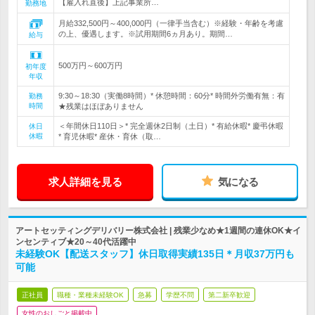
【雇入れ直後】上記事業所…
勤務地
月給332,500円～400,000円（一律手当含む）※経験・年齢を考慮
の上、優遇します。※試用期間6ヵ月あり。期間…
給与
500万円～600万円
初年度
年収
9:30～18:30（実働8時間）* 休憩時間：60分* 時間外労働有無：有
勤務
時間
★残業はほぼありません
＜年間休日110日＞* 完全週休2日制（土日）* 有給休暇* 慶弔休暇
休日
休暇
* 育児休暇* 産休・育休（取…
求人詳細を見る
気になる
アートセッティングデリバリー株式会社 | 残業少なめ★1週間の連休OK★イ
ンセンティブ★20～40代活躍中
未経験OK【配送スタッフ】休日取得実績135日＊月収37万円も
可能
正社員
職種・業種未経験OK
急募
学歴不問
第二新卒歓迎
女性のおしごと掲載中