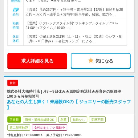
ります 【営業】 ■熊本営業所 熊本…
勤務地
【営業】月給23万円～＋諸手当＋賞与年2回【製造】日給月給28
万円～32万円＋諸手当＋賞与年2回※年齢、経験、能力を…
給与
【営業】◇フレックスタイム制* フレキシブルタイム／7:00～
勤務
時間
21:00* コアタイム／10:00～…
【営業】◇完全週休2日制（土・日）・祝日【製造】◇シフト制
休日
休暇
（月6～10日休み）※会社カレンダーによる…
求人詳細を見る
気になる
新着
株式会社大橋時計店 | 月8～9日休み★原則定時退社★産育休の取得率
100％★時短相談可
あなたの人生も輝く！未経験OKの【 ジュエリーの販売スタッフ
】
正社員
職種・業種未経験OK
急募
転勤なし
学歴不問
第二新卒歓迎
女性のおしごと掲載中
情報更新日：2026/08/04
終了予定日：
2026/10/05