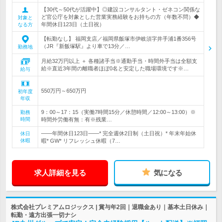
【30代～50代が活躍中】◎建設コンサルタント・ゼネコン関係な
ど官公庁を対象とした営業実務経験をお持ちの方（年数不問）◆
対象と
年間休日123日（土日祝）
なる方
【転勤なし】 福岡支店／福岡県飯塚市伊岐須字井手浦1番356号
（JR『新飯塚駅』より車で13分／…
勤務地
月給32万円以上 ＋ 各種諸手当※通勤手当・時間外手当は全額支
給※直近3年間の離職者ほぼ0名と安定した職場環境です※…
給与
550万円～650万円
初年度
年収
9：00～17：15（実働7時間15分／休憩時間／12:00～13:00）※
勤務
時間
時間外労働有無：有※残業…
――年間休日123日――* 完全週休2日制（土日祝）* 年末年始休
休日
休暇
暇* GW* リフレッシュ休暇（7…
求人詳細を見る
気になる
株式会社プレミアムロジックス | 賞与年2回｜退職金あり｜基本土日休み｜
転勤・遠方出張一切ナシ