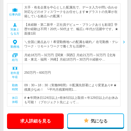
大手・有名企業を中心とした配属先で、データ入力や問い合わせ
対応などのオフィスワークをお任せします★グラストの先輩が在
仕事内容
籍している拠点への配属！
【未経験・第二新卒・正社員デビュー・ブランクありも歓迎】学
歴や経験は不問！20代～50代まで、幅広い年代が活躍中です。★
対象と
面接1回
なる方
＼全国に拠点あり！希望勤務地への配属を確約／ 在宅勤務・テレ
ワーク・リモートワークで働く方も活躍中…
勤務地
月給18万円～32万円【関東・関西】月給21万円～32万円【北海
道・東北・福岡・沖縄】月給18万円～30万円※経験や…
給与
250万円～600万円
初年度
年収
09：30～18：30（実働8時間）※配属先部署により変更あり# ★
勤務
時間
残業少なめ！ └平均月残業時間1…
# ★年間休日124日以上+有休5日以上取得＝年129日以上のお休み
休日
休暇
も可能！（プロジェクト先によって…
求人詳細を見る
気になる