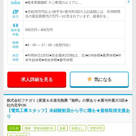
■熊本県菊陽町 ※ご希望のエリアに…
勤務地
■月給28万円以上+諸手当+賞与年2回※上記金額には、月35時間
分の固定残業代(7万円～)が含まれています。超過分を…
給与
500万円～600万円
初年度
年収
勤務
■8：00 ～ 17：00（休憩75分）
時間
■年間休日120日■完全週休2日制(土、日)■GW休暇■夏季休暇■年
休日
休暇
末年始休暇■有給休暇■慶弔休暇
求人詳細を見る
気になる
株式会社フチガミ | 家賃＆水道光熱費『無料』の寮あり★賞与年最大3回★
社内見学OK
【電気工事スタッフ】未経験歓迎から手に職を★資格取得支援あ
り
正社員
職種・業種未経験OK
急募
転勤なし
学歴不問