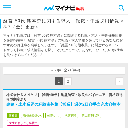
経営 50代 熊本県に関する求人・転職・中途採用情報＜
8/7（金）更新＞
マイナビ転職では「経営 50代 熊本県」に関連する転職・求人・中途採用情報
を多数掲載中!「経営 50代 熊本県」の転職・求人情報を探しているあなたにお
すすめのお仕事を掲載しています。「経営 50代 熊本県」に関連するキーワー
ドからも転職・求人情報をお探しいただけるので、あなたにぴったりのお仕事
を見つけてみてください!
1～50件 (全71件中)
1
2
株式会社ＳＡＮＹＵ | 【創業40年】地盤調査・改良のパイオニア｜資格取得
報奨制度あり
建築・土木業界の経験者募集【営業】週休2日◎手当充実◎熊本
正社員
職種未経験OK
転勤なし
学歴不問
第二新卒歓迎
女性のおしごと掲載中