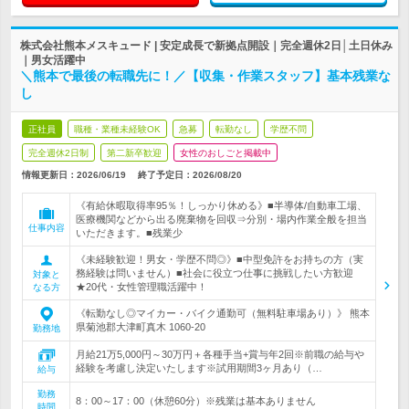
株式会社熊本メスキュード | 安定成長で新拠点開設｜完全週休2日│土日休み
｜男女活躍中
＼熊本で最後の転職先に！／【収集・作業スタッフ】基本残業な
し
正社員
職種・業種未経験OK
急募
転勤なし
学歴不問
完全週休2日制
第二新卒歓迎
女性のおしごと掲載中
情報更新日：2026/06/19
終了予定日：
2026/08/20
《有給休暇取得率95％！しっかり休める》■半導体/自動車工場、
医療機関などから出る廃棄物を回収⇒分別・場内作業全般を担当
仕事内容
いただきます。■残業少
《未経験歓迎！男女・学歴不問◎》■中型免許をお持ちの方（実
務経験は問いません）■社会に役立つ仕事に挑戦したい方歓迎
対象と
★20代・女性管理職活躍中！
なる方
《転勤なし◎マイカー・バイク通勤可（無料駐車場あり）》 熊本
県菊池郡大津町真木 1060-20
勤務地
月給21万5,000円～30万円＋各種手当+賞与年2回※前職の給与や
経験を考慮し決定いたします※試用期間3ヶ月あり（…
給与
勤務
8：00～17：00（休憩60分）※残業は基本ありません
時間