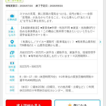
第二新卒歓迎
情報更新日：2026/07/24
終了予定日：
2026/09/24
スマホの充電、夜に部屋の電気をつける、信号が動く――全部
「送電線」があるからできること。そんな暮らしの“あたりま
仕事内容
え”を守る工事を担当します。
【未経験者歓迎】■要普免■学歴・性別不問 ★家賃・光熱費0円で
住める単身寮あり！この機会に熊本県で働きたいという方も◎＜
対象と
奨学金返済サポート有＞
なる方
《 転勤なし／マイカー通勤可（駐車場あり）》 ■熊本県山鹿市杉
739番地の1 ＜ 山鹿市近隣から通…
勤務地
月給23万円～33万円＋諸手当（通勤手当、家族手当、現場管理手
当 等）★毎年給与の見直しを行っています！※試用期間3…
給与
322万円～500万円
初年度
年収
8：00～17：00（休憩時間70分）※1年単位の変形労働時間制※
勤務
時間
週平均40時間以内
《休日》◇週休2日制（日曜日、その他月曜・土曜など）◇年間
休日
休暇
休日105日※年間休日会社カレンダー、現場…
求人詳細を見る
気になる