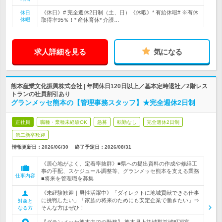
《休日》# 完全週休2日制（土、日）《休暇》* 有給休暇# ※有休
休日
休暇
取得率95％！* 産休育休* 介護…
求人詳細を見る
気になる
熊本産業文化振興株式会社 | 年間休日120日以上／基本定時退社／2階レス
トランの社員割引あり
グランメッセ熊本の【管理事務スタッフ】★完全週休2日制
正社員
職種・業種未経験OK
急募
転勤なし
完全週休2日制
第二新卒歓迎
情報更新日：2026/06/30
終了予定日：
2026/08/31
《居心地がよく、定着率抜群》■県への提出資料の作成や修繕工
事の手配、スケジュール調整等、グランメッセ熊本を支える業務
仕事内容
■将来を管理職を募集
《未経験歓迎｜男性活躍中》「ダイレクトに地域貢献できる仕事
に挑戦したい」「家族の将来のためにも安定企業で働きたい」⇒
対象と
そんな方はぜひ！
なる方