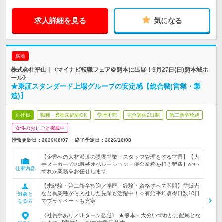
求人詳細を見る
気になる
新着
株式会社平山 | 《マイナビ転職フェア＠熊本に出展！9月27日(日)熊本城ホ
ール》
★東証スタンダード上場グループの安定感【総合職(営業・製
造)】
正社員
職種・業種未経験OK
学歴不問
完全週休2日制
第二新卒歓迎
女性のおしごと掲載中
情報更新日：2026/08/07
終了予定日：
2026/10/08
【企業への人材派遣の提案営業・スタッフ管理をする営業】【大
手メーカーでの機械オペレーション・保全業務を担う製造】のい
仕事内容
ずれか業務をお任せします
【未経験・第二新卒歓迎／学歴・経験・資格すべて不問】◎販売
など異業種から入社した先輩も活躍中！☆有給平均取得日数10日
対象と
でプライベートも充実
なる方
《社員寮あり／UIターン歓迎》 ★熊本・大分いずれかに配属とな