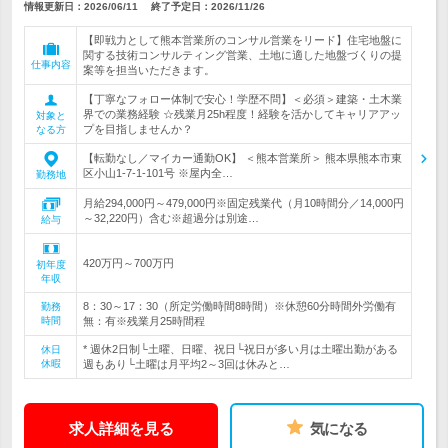
情報更新日：2026/06/11
終了予定日：
2026/11/26
【即戦力として熊本営業所のコンサル営業をリード】住宅地盤に
関する技術コンサルティング営業、土地に適した地盤づくりの提
仕事内容
案等を担当いただきます。
【丁寧なフォロー体制で安心！学歴不問】＜必須＞建築・土木業
界での業務経験 ☆残業月25h程度！経験を活かしてキャリアアッ
対象と
プを目指しませんか？
なる方
【転勤なし／マイカー通勤OK】 ＜熊本営業所＞ 熊本県熊本市東
区小山1-7-1-101号 ※屋内全…
勤務地
月給294,000円～479,000円※固定残業代（月10時間分／14,000円
～32,220円）含む※超過分は別途…
給与
420万円～700万円
初年度
年収
8：30～17：30（所定労働時間8時間）※休憩60分時間外労働有
勤務
時間
無：有※残業月25時間程
* 週休2日制└土曜、日曜、祝日└祝日が多い月は土曜出勤がある
休日
休暇
週もあり└土曜は月平均2～3回は休みと…
求人詳細を見る
気になる