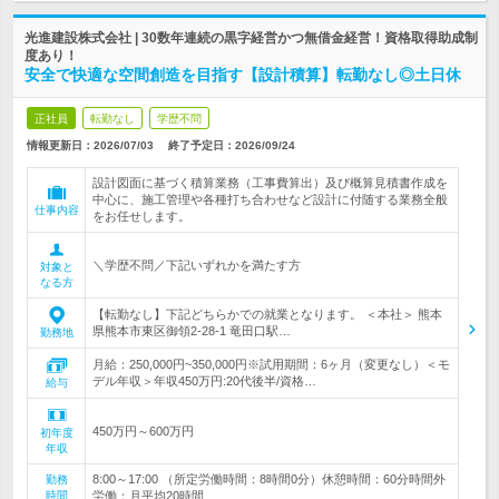
光進建設株式会社 | 30数年連続の黒字経営かつ無借金経営！資格取得助成制
度あり！
安全で快適な空間創造を目指す【設計積算】転勤なし◎土日休
正社員
転勤なし
学歴不問
情報更新日：2026/07/03
終了予定日：
2026/09/24
設計図面に基づく積算業務（工事費算出）及び概算見積書作成を
中心に、施工管理や各種打ち合わせなど設計に付随する業務全般
仕事内容
をお任せします。
＼学歴不問／下記いずれかを満たす方
対象と
なる方
【転勤なし】下記どちらかでの就業となります。 ＜本社＞ 熊本
県熊本市東区御領2-28-1 竜田口駅…
勤務地
月給：250,000円~350,000円※試用期間：6ヶ月（変更なし）＜モ
デル年収＞年収450万円:20代後半/資格…
給与
450万円～600万円
初年度
年収
8:00～17:00 （所定労働時間：8時間0分）休憩時間：60分時間外
勤務
時間
労働：月平均20時間