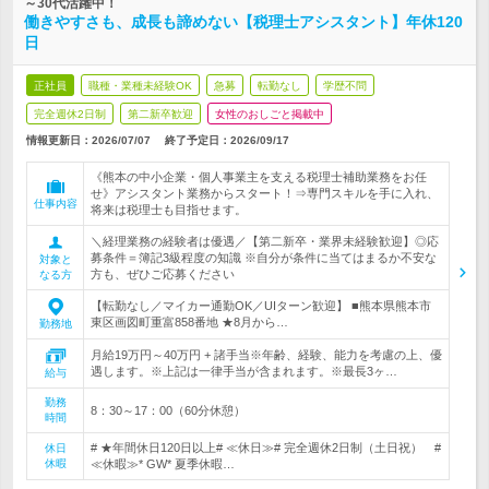
～30代活躍中！
働きやすさも、成長も諦めない【税理士アシスタント】年休120
日
正社員
職種・業種未経験OK
急募
転勤なし
学歴不問
完全週休2日制
第二新卒歓迎
女性のおしごと掲載中
情報更新日：2026/07/07
終了予定日：
2026/09/17
《熊本の中小企業・個人事業主を支える税理士補助業務をお任
せ》アシスタント業務からスタート！⇒専門スキルを手に入れ、
仕事内容
将来は税理士も目指せます。
＼経理業務の経験者は優遇／【第二新卒・業界未経験歓迎】◎応
募条件＝簿記3級程度の知識 ※自分が条件に当てはまるか不安な
対象と
方も、ぜひご応募ください
なる方
【転勤なし／マイカー通勤OK／UIターン歓迎】 ■熊本県熊本市
東区画図町重富858番地 ★8月から…
勤務地
月給19万円～40万円 + 諸手当※年齢、経験、能力を考慮の上、優
遇します。※上記は一律手当が含まれます。※最長3ヶ…
給与
勤務
8：30～17：00（60分休憩）
時間
# ★年間休日120日以上# ≪休日≫# 完全週休2日制（土日祝） #
休日
休暇
≪休暇≫* GW* 夏季休暇…