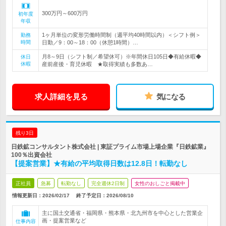
300万円～600万円
初年度
年収
1ヶ月単位の変形労働時間制（週平均40時間以内）＜シフト例＞
勤務
時間
日勤／9：00～18：00（休憩1時間）…
月8～9日（シフト制／希望休可）※年間休日105日◆有給休暇◆
休日
休暇
産前産後・育児休暇 ★取得実績も多数あ…
求人詳細を見る
気になる
残り3日
日鉄鉱コンサルタント株式会社 | 東証プライム市場上場企業『日鉄鉱業』
100％出資会社
【提案営業】★有給の平均取得日数は12.8日！転勤なし
正社員
急募
転勤なし
完全週休2日制
女性のおしごと掲載中
情報更新日：2026/02/17
終了予定日：
2026/08/10
主に国土交通省・福岡県・熊本県・北九州市を中心とした営業企
画・提案営業など
仕事内容