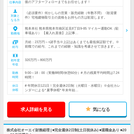
後のアフターフォローまでをお任せします！
仕事内容
《必須要件》何かしらの営業・販売経験（年数不問）《歓迎要
対象と
件》宅地建物取引士の資格をお持ちの方は歓迎します。
なる方
熊本本社 熊本県熊本市南区近見8丁目9-85 マイカー通勤OK（駐
車場あり） 【雇入れ直後】上記事…
勤務地
月給：23万円～+諸手当※上記はあくまでも最低保証額です。※
前職での給与、これまでの経験・知識を考慮させて頂きます。…
給与
320万円～800万円
初年度
年収
9:00～18：00（実働8時間/休憩60分）# 月の残業平均時間は7.24
勤務
時間
時間！
# 年間休日121日！完全週休2日制（火曜日・水曜日）※会社カレ
休日
休暇
ンダーによる* 夏季休暇* 年末年始…
求人詳細を見る
気になる
株式会社オーエイ財務経理 | ■完全週休2日制(土日祝休み) ■退職金あり ■20