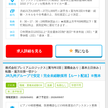
【グランメッセ熊本内での勤務】 熊本県上益城郡益城町福富
1010 グランメッセ熊本内 ※マイカー通…
勤務地
月給21万4,000円～27万1,000円＋諸手当＋賞与年2回※年齢・経
験・スキルを十分考慮の上、当社規定により決定…
給与
8：30～17：30（1時間休憩あり）★残業は月平均5時間以下！繁
勤務
時間
忙期以外は、原則定時に退社できます…
◎年間休日120日以上* 完全週休2日制* 祝日* 年末年始（3日）* 夏
休日
休暇
季休暇（2日）* 産休・育…
求人詳細を見る
気になる
株式会社プレミアムロジックス | 賞与年2回｜退職金あり｜基本土日休み｜
転勤・遠方出張一切ナシ
JR九州グループで安定！完全未経験採用【ルート配送】※熊本
正社員
職種・業種未経験OK
急募
転勤なし
学歴不問
第二新卒歓迎
情報更新日：2026/04/01
終了予定日：
2026/09/07
ピアノや精密機械、医療機器などの特殊運送のアシスタント業務