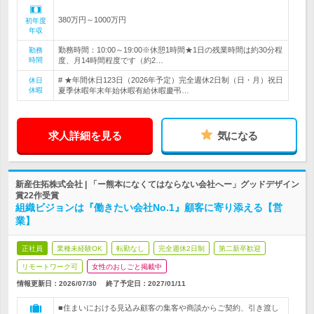
380万円～1000万円
初年度
年収
勤務時間：10:00～19:00※休憩1時間★1日の残業時間は約30分程
勤務
時間
度、月14時間程度です（約2…
# ★年間休日123日（2026年予定）完全週休2日制（日・月）祝日
休日
休暇
夏季休暇年末年始休暇有給休暇慶弔…
求人詳細を見る
気になる
新産住拓株式会社 | 「ー熊本になくてはならない会社へー」グッドデザイン
賞22作受賞
組織ビジョンは『働きたい会社No.1』顧客に寄り添える【営
業】
正社員
業種未経験OK
転勤なし
完全週休2日制
第二新卒歓迎
リモートワーク可
女性のおしごと掲載中
情報更新日：2026/07/30
終了予定日：
2027/01/11
■住まいにおける見込み顧客の集客や商談からご契約、引き渡し