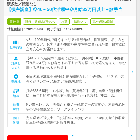
績多数／転勤なし
【損害調査】◎40～50代活躍中◎月給33万円以上＋諸手当
正社員
職種・業種未経験OK
急募
転勤なし
完全週休2日制
情報更新日：2026/08/06
終了予定日：
2026/08/20
<人生100年時代で輝くキャリア>書類作成、損害調査、相手方と
の交渉など。お客さまが事故や家屋災害に遭われた際、最前線に
仕事内容
立ち安心をお届けします。
【40～50代活躍中！選考に経験は一切不問】◆59歳以下 ◆要普
通免許(AT可) ☆お客さまの不安に寄り添って対応できる方、学び
対象と
続ける意欲のある方歓迎！
なる方
全国各地で募集中♪転居を伴う転勤なし！ご希望のエリアでご応
募ください◎ ■北海道 北海道/札幌市…
勤務地
月給336,640円～＋地域手当＋賞与年2回＋諸手当※上記は初任
給、毎年昇給する機会有＜地域手当＞●東京都、神奈川県…
給与
9：00～17：00（実働7h）※ノー残業デーの実施や、連続有給休
勤務
時間
暇の取得徹底など、ワークライフバラ…
完全週休2日制(土・日)祝日年末年始(12/31～1/3)年次有給休暇時
休日
休暇
間単位特別休暇慶弔休暇生理休…