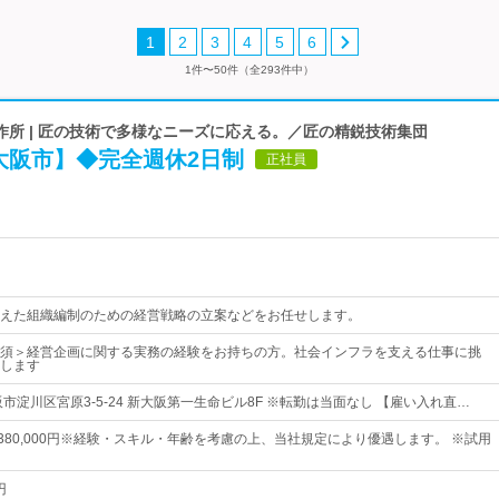
1
2
3
4
5
6
1件〜50件（全293件中）
作所 | 匠の技術で多様なニーズに応える。／匠の精鋭技術集団
大阪市】◆完全週休2日制
正社員
えた組織編制のための経営戦略の立案などをお任せします。
須＞経営企画に関する実務の経験をお持ちの方。社会インフラを支える仕事に挑
します
市淀川区宮原3-5-24 新大阪第一生命ビル8F ※転勤は当面なし 【雇い入れ直…
円～380,000円※経験・スキル・年齢を考慮の上、当社規定により優遇します。 ※試用
円