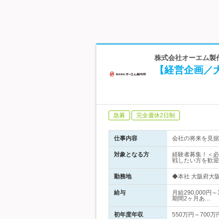
株式会社オーエム製
【経営企画／
急募
完全週休2日制
仕事内容
会社の将来を見据
対象となる方
経験者募集！＜必
戦したい方を歓迎
勤務地
◆本社 大阪府大阪
給与
月給290,000
期間2ヶ月あ…
初年度年収
550万円～700万