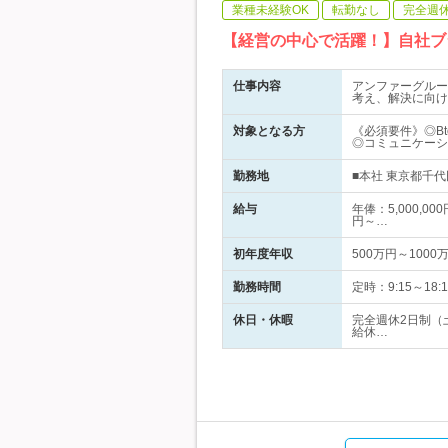
業種未経験OK
転勤なし
完全週
【経営の中心で活躍！】自社ブ
仕事内容
アンファーグルー
考え、解決に向け
対象となる方
《必須要件》◎B
◎コミュニケーシ
勤務地
■本社 東京都千代
給与
年俸：5,000,0
円～…
初年度年収
500万円～1000
勤務時間
定時：9:15～1
休日・休暇
完全週休2日制（
給休…