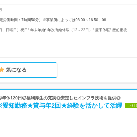
円
 （所定労働時間：7時間50分）※事業所によっては08:00～16:50、08:…
、日曜日）祝日* 年末年始* 年次有給休暇（12～22日）* 慶弔休暇* 産前産後…
気になる
 ◎年休120日◎福利厚生の充実◎安定したインフラ技術を提供◎
※愛知勤務★賞与年2回★経験を活かして活躍
正社