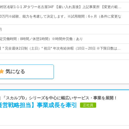
区名駅1-1-1 JPタワー名古屋34F 【雇い入れ直後】上記事業所 【変更の範…
600万円※経験、能力を考慮して決定します。※試用期間：6ヶ月（条件に変更な
円
0 （所定労働時間：8時間／休憩1時間）※時間外労働：あり
】* 完全週休2日制（土日）* 祝日* 年次有給休暇（10日～20日 ※下限日数は…
気になる
| 「スカルプD」シリーズを中心に幅広いサービス・事業を展開！
経営戦略担当】事業成長を牽引
正社員