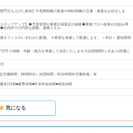
部門立ち上げに参加】中長期戦略の推進やM&A戦略の立案・推進をお任せしま
ステップアップ】◆予算管理や事業計画策定の経験◆業務フロー改善や仕組み導
◆社内外での円滑な調整、連携スキル
屋オフィスのいずれかに配属。 ※希望を考慮して配属します。 ＜本社＞ 愛知県岡
57万円 ※経験・年齢・能力を考慮して決定いたします※試用期間6ヶ月あり(待遇に
万円
0 （所定労働時間：8時間0分）休憩時間：60分時間外労働有無：有
■週休2日制■夏季休暇■年末年始休暇■有給休暇
気になる