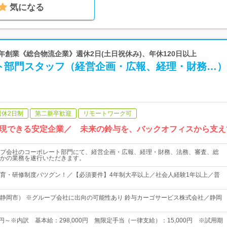
気になる
01年創業《総合物流企業》週休2日(土日祝休み)、年休120日以上
ト部門スタッフ（経営企画・広報、経理・財務…）
週休2日制
第二新卒歓迎
リモートワーク可
現できる安定企業／ 未来の鈴与を、バックオフィスから支え
プ会社のコーポレート部門にて、経営企画・広報、経理・財務、法務、審査、総
かの業務を遂行いただきます。
育・研修制度バツグン！／【必須要件】4年制大卒以上／社会人経験1年以上／普
静岡市） ※グループ会社に出向の可能性あり 鈴与カーゴサービス株式会社／静岡
00円～※内訳 基本給：298,000円 無限定手当（一律支給）：15,000円 ※試用期