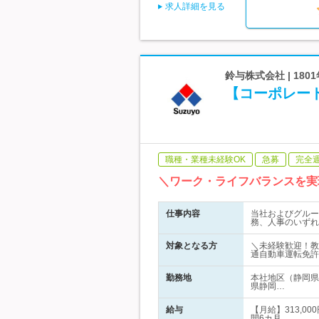
求人詳細を見る
鈴与株式会社 | 18
【コーポレー
職種・業種未経験OK
急募
完全
＼ワーク・ライフバランスを実
仕事内容
当社およびグルー
務、人事のいずれ
対象となる方
＼未経験歓迎！教
通自動車運転免許
勤務地
本社地区（静岡県
県静岡…
給与
【月給】313,0
間6カ月…