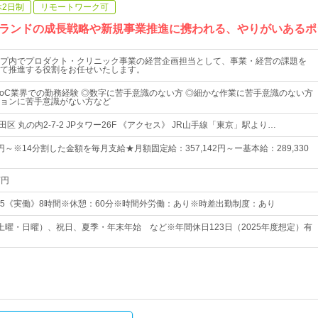
休2日制
リモートワーク可
ランドの成長戦略や新規事業推進に携われる、やりがいあるポ
プ内でプロダクト・クリニック事業の経営企画担当として、事業・経営の課題を
て推進する役割をお任せいたします。
toC業界での勤務経験 ◎数字に苦手意識のない方 ◎細かな作業に苦手意識のない方
ョンに苦手意識がない方など
田区 丸の内2-7-2 JPタワー26F 《アクセス》 JR山手線「東京」駅より…
00円～※14分割した金額を毎月支給★月額固定給：357,142円～ー基本給：289,330
万円
8:15《実働》8時間※休憩：60分※時間外労働：あり※時差出勤制度：あり
土曜・日曜）、祝日、夏季・年末年始 など※年間休日123日（2025年度想定）有