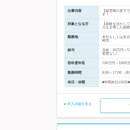
仕事内容
【経営陣の直下で
す！
対象となる方
【経験を活かして
入を主導した経験
勤務地
本社もしくは名古
崎市…
給与
月給：40万円～
変更なし)
初年度年収
700万円～1000
勤務時間
8:00～17:0
休日・休暇
■年間休日120日
求人詳細を見る