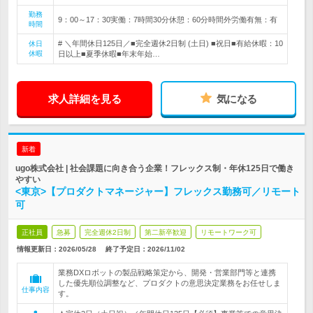
勤務
9：00～17：30実働：7時間30分休憩：60分時間外労働有無：有
時間
# ＼年間休日125日／■完全週休2日制 (土日) ■祝日■有給休暇：10
休日
休暇
日以上■夏季休暇■年末年始…
求人詳細を見る
気になる
新着
ugo株式会社 | 社会課題に向き合う企業！フレックス制・年休125日で働き
やすい
<東京>【プロダクトマネージャー】フレックス勤務可／リモート
可
正社員
急募
完全週休2日制
第二新卒歓迎
リモートワーク可
情報更新日：2026/05/28
終了予定日：
2026/11/02
業務DXロボットの製品戦略策定から、開発・営業部門等と連携
した優先順位調整など、プロダクトの意思決定業務をお任せしま
仕事内容
す。