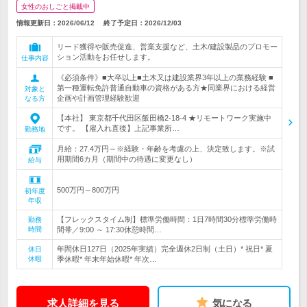
女性のおしごと掲載中
情報更新日：2026/06/12
終了予定日：
2026/12/03
リード獲得や販売促進、営業支援など、土木/建設製品のプロモー
ション活動をお任せします。
仕事内容
《必須条件》■大卒以上■土木又は建設業界3年以上の業務経験 ■
第一種運転免許普通自動車の資格がある方★同業界における経営
対象と
企画や計画管理経験歓迎
なる方
【本社】 東京都千代田区飯田橋2-18-4 ★リモートワーク実施中
です。 【雇入れ直後】上記事業所…
勤務地
月給：27.4万円～※経験・年齢を考慮の上、決定致します。※試
用期間6カ月（期間中の待遇に変更なし）
給与
500万円～800万円
初年度
年収
【フレックスタイム制】標準労働時間：1日7時間30分標準労働時
勤務
時間
間帯／9:00 ～ 17:30休憩時間…
年間休日127日（2025年実績）完全週休2日制（土日）* 祝日* 夏
休日
休暇
季休暇* 年末年始休暇* 年次…
求人詳細を見る
気になる