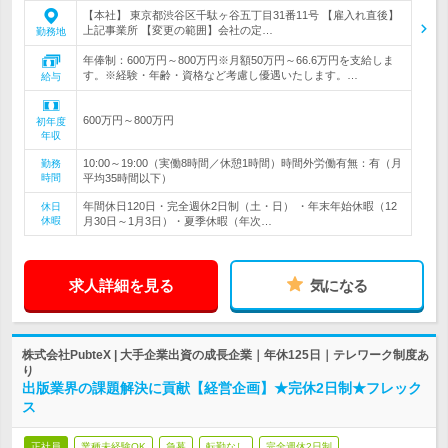
【本社】 東京都渋谷区千駄ヶ谷五丁目31番11号 【雇入れ直後】
上記事業所 【変更の範囲】会社の定…
勤務地
年俸制：600万円～800万円※月額50万円～66.6万円を支給しま
す。※経験・年齢・資格など考慮し優遇いたします。…
給与
600万円～800万円
初年度
年収
10:00～19:00（実働8時間／休憩1時間）時間外労働有無：有（月
勤務
時間
平均35時間以下）
年間休日120日・完全週休2日制（土・日） ・年末年始休暇（12
休日
休暇
月30日～1月3日）・夏季休暇（年次…
求人詳細を見る
気になる
株式会社PubteX | 大手企業出資の成長企業｜年休125日｜テレワーク制度あ
り
出版業界の課題解決に貢献【経営企画】★完休2日制★フレック
ス
正社員
業種未経験OK
急募
転勤なし
完全週休2日制