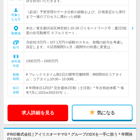
決を担当いただきます。
《必須》予実管理やデータ分析の経験および、計画策定から実行
対象と
まで一連のプロセスに携わった経験
なる方
本社／東京都渋谷区神宮前1-10-29 ◎リモートワーク可：週2日程
度の在宅勤務可 ※フルリモート…
勤務地
月給92.8万円～107.1万円※経験やスキル、前職の給与を考慮し
決定します。※試用期間3ヵ月（期間中の待遇に変更は…
給与
1300万円～1500万円
初年度
年収
# フレックスタイム制1日の標準労働時間：8時間00分コアタイ
勤務
時間
ム：コアタイム10:00～15:00時…
# 年間休日125日* 完全週休2日制（土日祝）* 年次有給休暇┗ 毎
休日
休暇
年7月に15日or20日付与（…
求人詳細を見る
気になる
iFIND株式会社 | アイリスオーヤマG＊グループのDXを一手に担う＊年間休
日125日