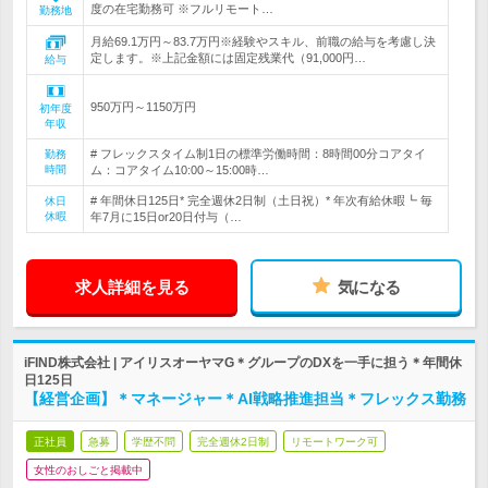
度の在宅勤務可 ※フルリモート…
勤務地
月給69.1万円～83.7万円※経験やスキル、前職の給与を考慮し決
定します。※上記金額には固定残業代（91,000円…
給与
950万円～1150万円
初年度
年収
# フレックスタイム制1日の標準労働時間：8時間00分コアタイ
勤務
時間
ム：コアタイム10:00～15:00時…
# 年間休日125日* 完全週休2日制（土日祝）* 年次有給休暇┗ 毎
休日
休暇
年7月に15日or20日付与（…
求人詳細を見る
気になる
iFIND株式会社 | アイリスオーヤマG＊グループのDXを一手に担う＊年間休
日125日
【経営企画】＊マネージャー＊AI戦略推進担当＊フレックス勤務
正社員
急募
学歴不問
完全週休2日制
リモートワーク可
女性のおしごと掲載中