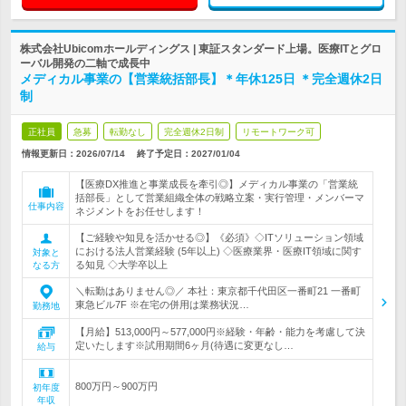
株式会社Ubicomホールディングス | 東証スタンダード上場。医療ITとグロ
ーバル開発の二軸で成長中
メディカル事業の【営業統括部長】＊年休125日 ＊完全週休2日
制
正社員
急募
転勤なし
完全週休2日制
リモートワーク可
情報更新日：2026/07/14
終了予定日：
2027/01/04
【医療DX推進と事業成長を牽引◎】メディカル事業の「営業統
括部長」として営業組織全体の戦略立案・実行管理・メンバーマ
仕事内容
ネジメントをお任せします！
【ご経験や知見を活かせる◎】《必須》◇ITソリューション領域
における法人営業経験 (5年以上) ◇医療業界・医療IT領域に関す
対象と
る知見 ◇大学卒以上
なる方
＼転勤はありません◎／ 本社：東京都千代田区一番町21 一番町
東急ビル7F ※在宅の併用は業務状況…
勤務地
【月給】513,000円～577,000円※経験・年齢・能力を考慮して決
定いたします※試用期間6ヶ月(待遇に変更なし…
給与
800万円～900万円
初年度
年収