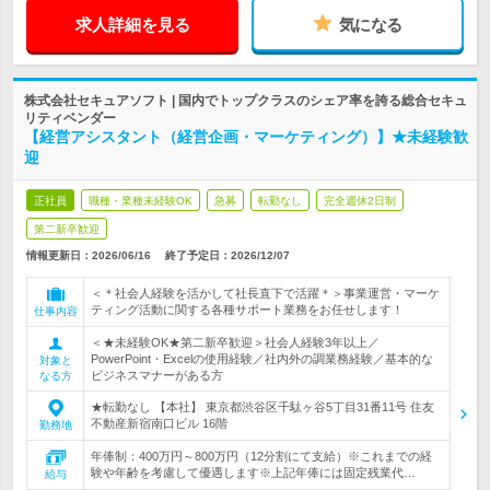
求人詳細を見る
気になる
株式会社セキュアソフト | 国内でトップクラスのシェア率を誇る総合セキュ
リティベンダー
【経営アシスタント（経営企画・マーケティング）】★未経験歓
迎
正社員
職種・業種未経験OK
急募
転勤なし
完全週休2日制
第二新卒歓迎
情報更新日：2026/06/16
終了予定日：
2026/12/07
＜＊社会人経験を活かして社長直下で活躍＊＞事業運営・マーケ
ティング活動に関する各種サポート業務をお任せします！
仕事内容
＜★未経験OK★第二新卒歓迎＞社会人経験3年以上／
PowerPoint・Excelの使用経験／社内外の調業務経験／基本的な
対象と
ビジネスマナーがある方
なる方
★転勤なし 【本社】 東京都渋谷区千駄ヶ谷5丁目31番11号 住友
不動産新宿南口ビル 16階
勤務地
年俸制：400万円～800万円（12分割にて支給）※これまでの経
験や年齢を考慮して優遇します※上記年俸には固定残業代…
給与