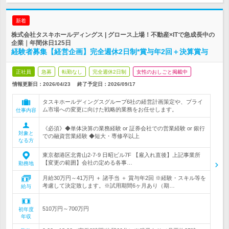
新着
株式会社タスキホールディングス | グロース上場！不動産×ITで急成長中の
企業｜年間休日125日
経験者募集【経営企画】完全週休2日制*賞与年2回＋決算賞与
正社員
急募
転勤なし
完全週休2日制
女性のおしごと掲載中
情報更新日：2026/04/23
終了予定日：
2026/09/17
タスキホールディングスグループ6社の経営計画策定や、プライ
ム市場への変更に向けた戦略的業務をお任せします。
仕事内容
《必須》◆単体決算の業務経験 or 証券会社での営業経験 or 銀行
対象と
での融資営業経験 ◆短大・専修卒以上
なる方
東京都港区北青山2-7-9 日昭ビル7F 【雇入れ直後】上記事業所
【変更の範囲】会社の定める各事…
勤務地
月給30万円～41万円 ＋ 諸手当 ＋ 賞与年2回 ※経験・スキル等を
考慮して決定致します。※試用期間6ヶ月あり（期…
給与
510万円～700万円
初年度
年収