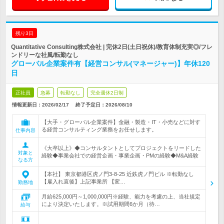
残り3日
Quantitative Consulting株式会社 | 完休2日(土日祝休)/教育体制充実◎/フレ
ンドリーな社風/転勤なし
グローバル企業案件有【経営コンサル(マネージャー)】年休120
日
正社員
急募
転勤なし
完全週休2日制
情報更新日：2026/02/17
終了予定日：
2026/08/10
【大手・グローバル企業案件】金融・製造・IT・小売などに対す
る経営コンサルティング業務をお任せします。
仕事内容
《大卒以上》◆コンサルタントとしてプロジェクトをリードした
対象と
経験◆事業会社での経営企画・事業企画・PMの経験◆M&A経験
なる方
【本社】 東京都港区虎ノ門3-8-25 近鉄虎ノ門ビル ※転勤なし
【雇入れ直後】上記事業所 【変…
勤務地
月給625,000円～1,000,000円※経験、能力を考慮の上、当社規定
により決定いたします。※試用期間6か月（待…
給与