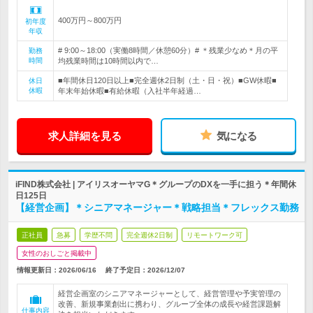
400万円～800万円
初年度
年収
# 9:00～18:00（実働8時間／休憩60分）# ＊残業少なめ＊月の平
勤務
時間
均残業時間は10時間以内で…
■年間休日120日以上■完全週休2日制（土・日・祝）■GW休暇■
休日
休暇
年末年始休暇■有給休暇（入社半年経過…
求人詳細を見る
気になる
iFIND株式会社 | アイリスオーヤマG＊グループのDXを一手に担う＊年間休
日125日
【経営企画】＊シニアマネージャー＊戦略担当＊フレックス勤務
正社員
急募
学歴不問
完全週休2日制
リモートワーク可
女性のおしごと掲載中
情報更新日：2026/06/16
終了予定日：
2026/12/07
経営企画室のシニアマネージャーとして、経営管理や予実管理の
改善、新規事業創出に携わり、グループ全体の成長や経営課題解
仕事内容