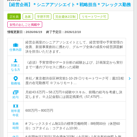
【経営企画】＊シニアアソシエイト＊戦略担当＊フレックス勤務
正社員
急募
学歴不問
完全週休2日制
リモートワーク可
女性のおしごと掲載中
情報更新日：2026/06/19
終了予定日：
2026/12/10
経営企画室のシニアアソシエイトとして、経営管理や予実管理の
改善、新規事業創出に携わり、グループ全体の成長や経営課題解
仕事内容
決を担当いただきます。
《必須》予実管理やデータ分析の経験および、計画策定から実行
対象と
まで一連のプロセスに携わった経験
なる方
本社／東京都渋谷区神宮前1-10-29 ◎リモートワーク可：週2日程
度の在宅勤務可 ※フルリモート…
勤務地
月給43.6万円～58.2万円※経験やスキル、前職の給与を考慮し決
定します。※上記金額には固定残業代（57,475円…
給与
600万円～800万円
初年度
年収
# フレックスタイム制1日の標準労働時間：8時間00分（休憩60
勤務
時間
分）コアタイム：コアタイム10:00…
# 年間休日125日* 完全週休2日制（土日祝）* 年次有給休暇┗ 毎
休日