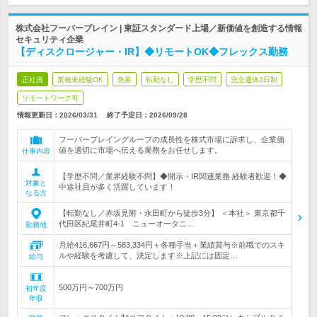
株式会社フーバーブレイン | 東証スタンダード上場／新価値を創造する情報
セキュリティ企業
【ディスクロージャー・IR】◆リモートOK◆フレックス勤務
正社員
業種未経験OK
急募
転勤なし
学歴不問
完全週休2日制
リモートワーク可
情報更新日：2026/03/31
終了予定日：
2026/09/28
フーバーブレイングループの成長性を株式市場に訴求し、企業価
値を適切に市場へ伝える業務をお任せします。
仕事内容
【学歴不問／業界経験不問】◆開示・IR関連業務 経験者歓迎！◆
対象と
中途社員が多く活躍しています！
なる方
【転勤なし／赤坂見附・永田町から徒歩3分】 ＜本社＞ 東京都千
代田区紀尾井町4-1 ニューオータニ…
勤務地
月給416,667円～583,334円＋各種手当＋業績賞与※前職でのスキ
ルや経験を考慮して、決定します※上記には固定…
給与
500万円～700万円
初年度
年収