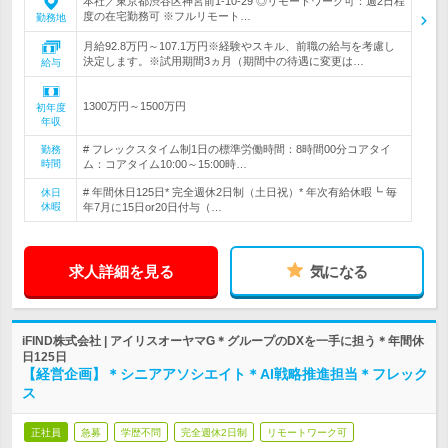
本社／東京都渋谷区神宮前1-10-29 ◎リモートワーク可：週2日程
度の在宅勤務可 ※フルリモート…
勤務地
月給92.8万円～107.1万円※経験やスキル、前職の給与を考慮し
決定します。※試用期間3ヵ月（期間中の待遇に変更は…
給与
1300万円～1500万円
初年度
年収
# フレックスタイム制1日の標準労働時間：8時間00分コアタイ
勤務
時間
ム：コアタイム10:00～15:00時…
# 年間休日125日* 完全週休2日制（土日祝）* 年次有給休暇┗ 毎
休日
休暇
年7月に15日or20日付与（…
求人詳細を見る
気になる
iFIND株式会社 | アイリスオーヤマG＊グループのDXを一手に担う＊年間休
日125日
【経営企画】＊シニアアソシエイト＊AI戦略推進担当＊フレック
ス
正社員
急募
学歴不問
完全週休2日制
リモートワーク可