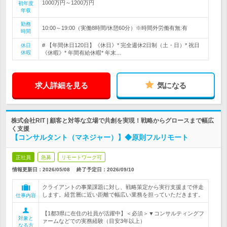
1000万円～1200万円
初年度
年収
勤務
10:00～19:00（実働8時間/休憩60分）※時間外労働有無:有
時間
# 【年間休日120日】《休日》* 完全週休2日制（土・日）* 祝日
休日
休暇
《休暇》* 年間有給休暇* 年末…
求人詳細を見る
気になる
株式会社RIT | 顧客と対等な立場で共創を実現！戦略からグロースまで幅広
く支援
【コンサルタント（マネジャー）】◆原則フルリモート
正社員
急募
リモートワーク可
情報更新日：2026/05/08
終了予定日：
2026/09/10
クライアントの事業課題に対し、戦略策定から実行支援まで伴走
します。経営層に近い距離で幅広い業務を担っていただきます。
仕事内容
【1都3県に在住の社員が活躍中】＜必須＞▼コンサルティングフ
対象と
ァームなどでの実務経験（目安3年以上）
なる方