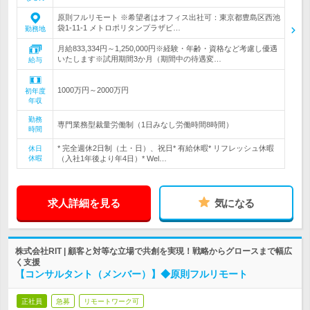
原則フルリモート ※希望者はオフィス出社可：東京都豊島区西池
袋1-11-1 メトロポリタンプラザビ…
勤務地
月給833,334円～1,250,000円※経験・年齢・資格など考慮し優遇
いたします※試用期間3か月（期間中の待遇変…
給与
1000万円～2000万円
初年度
年収
勤務
専門業務型裁量労働制（1日みなし労働時間8時間）
時間
* 完全週休2日制（土・日）、祝日* 有給休暇* リフレッシュ休暇
休日
休暇
（入社1年後より年4日）* Wel…
求人詳細を見る
気になる
株式会社RIT | 顧客と対等な立場で共創を実現！戦略からグロースまで幅広
く支援
【コンサルタント（メンバー）】◆原則フルリモート
正社員
急募
リモートワーク可