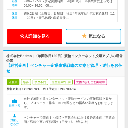
9:00～17:50 （所定労働時間：7時間50分）※事業所によっては
勤務
時間
08:00～16:50、08:…
週休2日制（土曜日、日曜日）祝日* 年末年始* 年次有給休暇（12
休日
休暇
～22日）* 慶弔休暇* 産前産後…
求人詳細を見る
気になる
株式会社Betimo | 〈年間休日120日〉競輪インターネット投票アプリの運営
企業
【経営企画】ベンチャー企業事業戦略の立案と管理・遂行をお任
せ
正社員
急募
学歴不問
完全週休2日制
女性のおしごと掲載中
情報更新日：2026/07/24
終了予定日：
2027/01/14
自社で展開するインターネット競輪サービスの事業戦略立案か
ら、プロジェクト推進、KPI管理などの幅広い業務をお任せしま
仕事内容
す。
ベンチャーで躍進！＜必須＞事業会社における経営企画／事業企
対象と
画／戦略企画の実務経験（目安：3～5年以上）
なる方