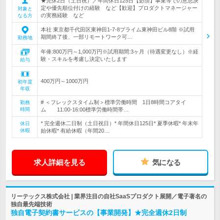
★完休2日（土日祝）／年間休日125日【必須】事業等での意思決
定や優先順位付けの経験 など【歓迎】プロダクトマネージャー
対象と
の実務経験 など
なる方
本社 東京都千代田区東神田1-7-8プライム東神田ビル8階 ※試用
期間終了後、一部リモートワーク可…
勤務地
年俸:800万円～1,000万円※試用期間:3ヶ月（待遇変更なし）※経
験・スキルを考慮し決定いたします
給与
400万円～1000万円
初年度
年収
# ＜フレックスタイム制＞標準労働時間 1日8時間コアタイ
勤務
時間
ム 11:00-16:00標準労働時間帯…
* 完全週休二日制（土日祝日）* 年間休日125日* 夏季休暇* 年末年
休日
休暇
始休暇* 有給休暇（年間20…
求人詳細を見る
気になる
リーテックス株式会社 | 業界注目の自社SaaSプロダクト展開／電子著名の
独自最先端技術
独自電子契約書サービスの【事業開発】★完全週休2日制