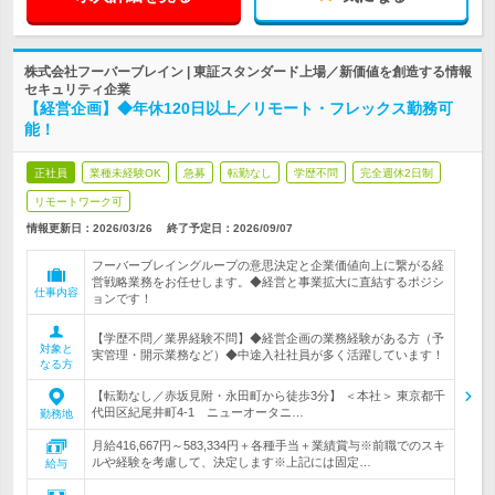
株式会社フーバーブレイン | 東証スタンダード上場／新価値を創造する情報
セキュリティ企業
【経営企画】◆年休120日以上／リモート・フレックス勤務可
能！
正社員
業種未経験OK
急募
転勤なし
学歴不問
完全週休2日制
リモートワーク可
情報更新日：2026/03/26
終了予定日：
2026/09/07
フーバーブレイングループの意思決定と企業価値向上に繋がる経
営戦略業務をお任せします。◆経営と事業拡大に直結するポジシ
仕事内容
ョンです！
【学歴不問／業界経験不問】◆経営企画の業務経験がある方（予
対象と
実管理・開示業務など）◆中途入社社員が多く活躍しています！
なる方
【転勤なし／赤坂見附・永田町から徒歩3分】 ＜本社＞ 東京都千
代田区紀尾井町4-1 ニューオータニ…
勤務地
月給416,667円～583,334円＋各種手当＋業績賞与※前職でのスキ
ルや経験を考慮して、決定します※上記には固定…
給与