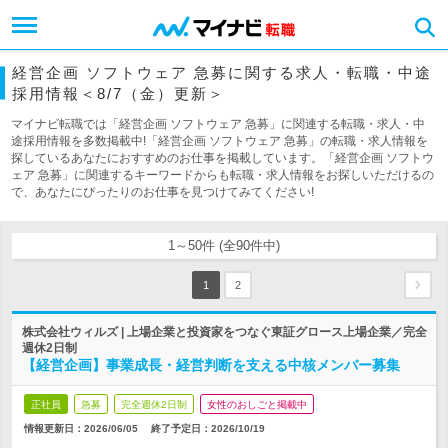
経営企画 ソフトウェア 急募に関する求人・転職・中途
採用情報＜8/7（金）更新＞
マイナビ転職では「経営企画 ソフトウェア 急募」に関連する転職・求人・中
途採用情報を多数掲載中!「経営企画 ソフトウェア 急募」の転職・求人情報を
探しているあなたにおすすめのお仕事を掲載しています。「経営企画 ソフトウ
ェア 急募」に関連するキーワードからも転職・求人情報をお探しいただけるの
で、あなたにぴったりのお仕事を見つけてみてください!
1～50件 (全90件中)
1
2
株式会社ウィルズ | 上場企業と投資家をつなぐ東証グロース上場企業／完全
週休2日制
【経営企画】事業成長・経営判断を支える中核メンバー募集
正社員
急募
完全週休2日制
女性のおしごと掲載中
情報更新日：2026/06/05
終了予定日：
2026/10/19