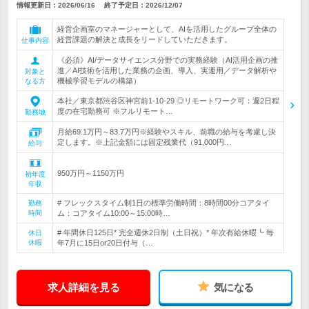
情報更新日：2026/06/16
終了予定日：
2026/12/07
経営企画室のマネージャーとして、AIを活用したグループ全体の
経営課題の解決と成長をリードしていただきます。
仕事内容
《必須》AI/データサイエンス分野での実務経験（AI活用企画の推
進／AI技術を活用した業務の企画、導入、実運用／データ解析や
対象と
機械学習モデルの構築）
なる方
本社／東京都渋谷区神宮前1-10-29 ◎リモートワーク可：週2日程
度の在宅勤務可 ※フルリモート…
勤務地
月給69.1万円～83.7万円※経験やスキル、前職の給与を考慮し決
定します。※上記金額には固定残業代（91,000円…
給与
950万円～1150万円
初年度
年収
# フレックスタイム制1日の標準労働時間：8時間00分コアタイ
勤務
時間
ム：コアタイム10:00～15:00時…
# 年間休日125日* 完全週休2日制（土日祝）* 年次有給休暇┗ 毎
休日
休暇
年7月に15日or20日付与（…
求人詳細を見る
気になる