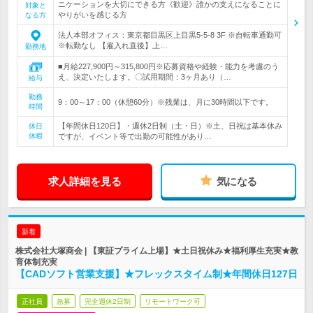
ニケーションを大切にできる方《歓迎》誰かの支えになることに
対象と
やりがいを感じる方
なる方
法人本部オフィス：東京都目黒区上目黒5-5-8 3F ※自転車通勤可
※転勤なし 【雇入れ直後】上…
勤務地
■月給227,900円～315,800円※応募資格や経験・能力を考慮のう
え、決定いたします。〇試用期間：3ヶ月あり（…
給与
勤務
9：00～17：00（休憩60分）※残業は、月に30時間以下です。
時間
【年間休日120日】・週休2日制（土・日）※土、日祝は基本休み
休日
休暇
ですが、イベント等で出勤の可能性があり…
求人詳細を見る
気になる
新着
株式会社大塚商会 | 【東証プライム上場】★土日祝休み★福利厚生充実★教
育体制充実
【CADソフト営業支援】★フレックスタイム制★年間休日127日
正社員
急募
完全週休2日制
リモートワーク可