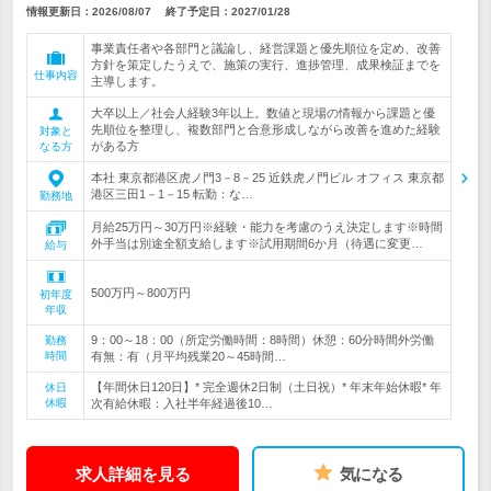
情報更新日：2026/08/07
終了予定日：
2027/01/28
事業責任者や各部門と議論し、経営課題と優先順位を定め、改善
方針を策定したうえで、施策の実行、進捗管理、成果検証までを
仕事内容
主導します。
大卒以上／社会人経験3年以上。数値と現場の情報から課題と優
先順位を整理し、複数部門と合意形成しながら改善を進めた経験
対象と
がある方
なる方
本社 東京都港区虎ノ門3－8－25 近鉄虎ノ門ビル オフィス 東京都
港区三田1－1－15 転勤：な…
勤務地
月給25万円～30万円※経験・能力を考慮のうえ決定します※時間
外手当は別途全額支給します※試用期間6か月（待遇に変更…
給与
500万円～800万円
初年度
年収
9：00～18：00（所定労働時間：8時間）休憩：60分時間外労働
勤務
時間
有無：有（月平均残業20～45時間…
【年間休日120日】* 完全週休2日制（土日祝）* 年末年始休暇* 年
休日
休暇
次有給休暇：入社半年経過後10…
求人詳細を見る
気になる