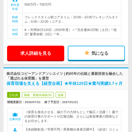
500万円～700万円
初年度
年収
フレックスタイム制コアタイム：10:00～15:00フレキシブルタイ
勤務
時間
ム：6:00～22:00（コアタ…
# ＜年間休日124日（2025年度）＞* 完全週休2日制（土日）* 祝
休日
休暇
日* 夏季休暇（5日）* 年…
求人詳細を見る
気になる
株式会社コビーアンドアソシエイツ | 約80年の伝統と最新技術を融合した
「選ばれる保育園」を運営
保育現場を支える【経営企画】★年休120日★賞与実績3.7ヶ月
正社員
職種・業種未経験OK
急募
情報更新日：2026/07/31
終了予定日：
2027/01/21
《保育を進化させる、縁の下の力持ちとして幅広く活躍！》園で
の保育行事のサポートや広報活動、さらには新規事業の開発など
仕事内容
をお任せします。
【未経験歓迎／学歴不問／異業種出身者活躍中】《必須》コミュ