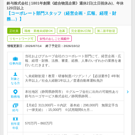
鈴与株式会社 | 1801年創業《総合物流企業》週休2日(土日祝休み)、年休
120日以上
【コーポレート部門スタッフ（経営企画・広報、経理・財
務…）】
正社員
職種・業種未経験OK
急募
完全週休2日制
第二新卒歓迎
リモートワーク可
女性のおしごと掲載中
情報更新日：2026/07/14
終了予定日：
2026/10/12
当社およびグループ会社のコーポレート部門にて、経営企画・広
報、経理・財務、法務、審査、総務、人事のいずれかの業務を遂
仕事内容
行いただきます。
＼未経験歓迎！教育・研修制度バツグン！／【必須要件】4年制
対象と
大卒以上／社会人経験1年以上／普通自動車運転免許
なる方
本社地区（静岡県静岡市） ※グループ会社に出向の可能性あり
鈴与カーゴサービス株式会社／静岡県静岡…
勤務地
【月給】313,000円～※内訳 基本給：298,000円 無限定手当
（一律支給）：15,000円 ※試用期間6カ月…
給与
570万円～860万円
初年度
年収