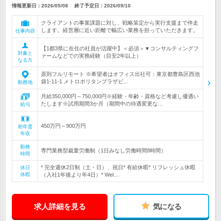
情報更新日：2026/05/08
終了予定日：
2026/09/10
クライアントの事業課題に対し、戦略策定から実行支援まで伴走
します。経営層に近い距離で幅広い業務を担っていただきます。
仕事内容
【1都3県に在住の社員が活躍中】＜必須＞▼コンサルティングフ
対象と
ァームなどでの実務経験（目安2年以上）
なる方
原則フルリモート ※希望者はオフィス出社可：東京都豊島区西池
袋1-11-1 メトロポリタンプラザビ…
勤務地
月給350,000円～750,000円※経験・年齢・資格など考慮し優遇い
たします※試用期間3か月（期間中の待遇変更な…
給与
450万円～900万円
初年度
年収
勤務
専門業務型裁量労働制（1日みなし労働時間8時間）
時間
* 完全週休2日制（土・日）、祝日* 有給休暇* リフレッシュ休暇
休日
休暇
（入社1年後より年4日）* Wel…
求人詳細を見る
気になる