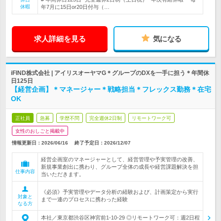
休暇
年7月に15日or20日付与（…
求人詳細を見る
気になる
iFIND株式会社 | アイリスオーヤマG＊グループのDXを一手に担う＊年間休
日125日
【経営企画】＊マネージャー＊戦略担当＊フレックス勤務＊在宅
OK
正社員
急募
学歴不問
完全週休2日制
リモートワーク可
女性のおしごと掲載中
情報更新日：2026/06/16
終了予定日：
2026/12/07
経営企画室のマネージャーとして、経営管理や予実管理の改善、
新規事業創出に携わり、グループ全体の成長や経営課題解決を担
仕事内容
当いただきます。
《必須》予実管理やデータ分析の経験および、計画策定から実行
対象と
まで一連のプロセスに携わった経験
なる方
本社／東京都渋谷区神宮前1-10-29 ◎リモートワーク可：週2日程