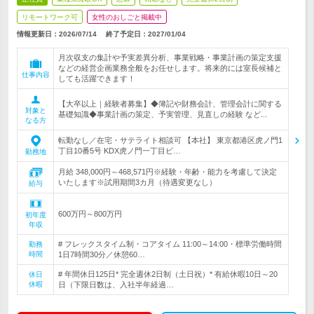
リモートワーク可
女性のおしごと掲載中
情報更新日：2026/07/14
終了予定日：
2027/01/04
月次収支の集計や予実差異分析、事業戦略・事業計画の策定支援
などの経営企画業務全般をお任せします。将来的には室長候補と
仕事内容
しても活躍できます！
【大卒以上｜経験者募集】◆簿記や財務会計、管理会計に関する
対象と
基礎知識◆事業計画の策定、予実管理、見直しの経験 など...
なる方
転勤なし／在宅・サテライト相談可 【本社】 東京都港区虎ノ門1
丁目10番5号 KDX虎ノ門一丁目ビ…
勤務地
月給 348,000円～468,571円※経験・年齢・能力を考慮して決定
いたします※試用期間3カ月（待遇変更なし）
給与
600万円～800万円
初年度
年収
# フレックスタイム制・コアタイム 11:00～14:00・標準労働時間
勤務
時間
1日7時間30分／休憩60…
# 年間休日125日* 完全週休2日制（土日祝）* 有給休暇10日～20
休日
休暇
日（下限日数は、入社半年経過…