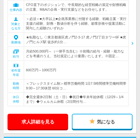
CFO直下のポジションで、中長期的な経営戦略の策定や財務戦略
の立案、M&Aの企画・実行支援などをお任せします。
仕事内容
＜必須＞■大卒以上■企画系業務に付随する経験、戦略立案・実行
支援の経験、財務・数値分析を伴う経験、顧客折衝や提案活動に
対象と
関与した経験のいずれか
なる方
★転勤なし ◇東京都港区虎ノ門2-3-17 虎ノ門2丁目タワー6F ■虎
ノ門ヒルズ駅 徒歩約1分…
勤務地
月給500,000円～（一律手当含む）※前職の給与・経験・能力な
どを考慮のうえ、当社規定により優遇いたします。※固定…
給与
600万円～1000万円
初年度
年収
＜フレックスタイム制＞標準労働時間 1日7.5時間標準労働時間帯
勤務
時間
9:00～17:30休憩 60分コ…
◆完全週休2日制（土・日）◆祝日◆年末年始休暇（12/29～1/4
休日
休暇
まで）◆ウェルカム休暇（2日間付与…
求人詳細を見る
気になる