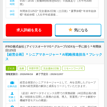
9:00～18:00（実働8時間/休憩60分）※残業あり（月平均35時
勤務
時間
間）
年間休日125日* 完全週休2日制（土日祝）* 夏季休暇* 年末年始休
休日
休暇
暇* 有給休暇（入社半年経過後…
求人詳細を見る
気になる
iFIND株式会社 | アイリスオーヤマG＊グループのDXを一手に担う＊年間休
日125日
【経営企画】＊シニアマネージャー＊AI戦略推進担当＊フレック
ス
正社員
急募
学歴不問
完全週休2日制
リモートワーク可
情報更新日：2026/06/16
終了予定日：
2026/12/07
経営企画室のシニアマネージャーとして、AIを活用したグループ
全体の経営課題の解決と成長をリードしていただきます。
仕事内容
《必須》AI/データサイエンス分野での実務経験（AI活用企画の推
進／AI技術を活用した業務の企画、導入、実運用／データ解析や
対象と
機械学習モデルの構築）
なる方