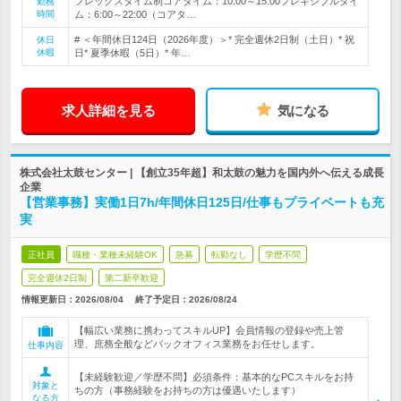
フレックスタイム制コアタイム：10:00～15:00フレキシブルタイ
勤務
時間
ム：6:00～22:00（コアタ…
# ＜年間休日124日（2026年度）＞* 完全週休2日制（土日）* 祝
休日
休暇
日* 夏季休暇（5日）* 年…
求人詳細を見る
気になる
株式会社太鼓センター | 【創立35年超】和太鼓の魅力を国内外へ伝える成長
企業
【営業事務】実働1日7h/年間休日125日/仕事もプライベートも充
実
正社員
職種・業種未経験OK
急募
転勤なし
学歴不問
完全週休2日制
第二新卒歓迎
情報更新日：2026/08/04
終了予定日：
2026/08/24
【幅広い業務に携わってスキルUP】会員情報の登録や売上管
理、庶務全般などバックオフィス業務をお任せします。
仕事内容
【未経験歓迎／学歴不問】必須条件：基本的なPCスキルをお持
対象と
ちの方（事務経験をお持ちの方は優遇いたします）
なる方