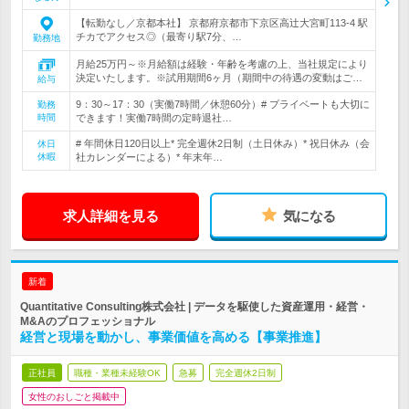
【転勤なし／京都本社】 京都府京都市下京区高辻大宮町113-4 駅
チカでアクセス◎（最寄り駅7分、…
勤務地
月給25万円～※月給額は経験・年齢を考慮の上、当社規定により
決定いたします。※試用期間6ヶ月（期間中の待遇の変動はご…
給与
9：30～17：30（実働7時間／休憩60分）# プライベートも大切に
勤務
時間
できます！実働7時間の定時退社…
# 年間休日120日以上* 完全週休2日制（土日休み）* 祝日休み（会
休日
休暇
社カレンダーによる）* 年末年…
求人詳細を見る
気になる
新着
Quantitative Consulting株式会社 | データを駆使した資産運用・経営・
M&Aのプロフェッショナル
経営と現場を動かし、事業価値を高める【事業推進】
正社員
職種・業種未経験OK
急募
完全週休2日制
女性のおしごと掲載中