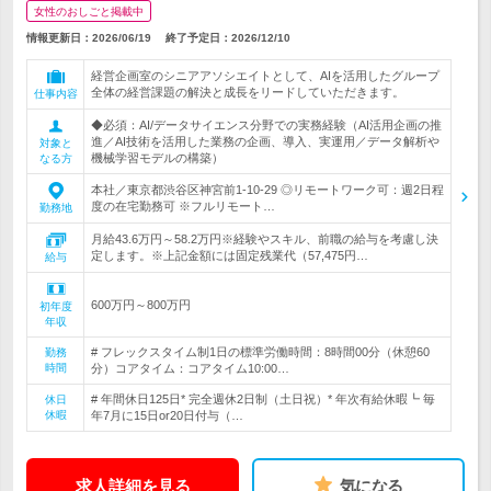
女性のおしごと掲載中
情報更新日：2026/06/19
終了予定日：
2026/12/10
経営企画室のシニアアソシエイトとして、AIを活用したグループ
全体の経営課題の解決と成長をリードしていただきます。
仕事内容
◆必須：AI/データサイエンス分野での実務経験（AI活用企画の推
進／AI技術を活用した業務の企画、導入、実運用／データ解析や
対象と
機械学習モデルの構築）
なる方
本社／東京都渋谷区神宮前1-10-29 ◎リモートワーク可：週2日程
度の在宅勤務可 ※フルリモート…
勤務地
月給43.6万円～58.2万円※経験やスキル、前職の給与を考慮し決
定します。※上記金額には固定残業代（57,475円…
給与
600万円～800万円
初年度
年収
# フレックスタイム制1日の標準労働時間：8時間00分（休憩60
勤務
時間
分）コアタイム：コアタイム10:00…
# 年間休日125日* 完全週休2日制（土日祝）* 年次有給休暇┗ 毎
休日
休暇
年7月に15日or20日付与（…
求人詳細を見る
気になる