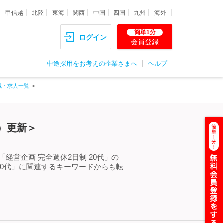
甲信越
北陸
東海
関西
中国
四国
九州
海外
簡単1分
ログイン
会員登録
中途採用をお考えの企業さまへ
ヘルプ
職・求人一覧
木）更新＞
経営企画 完全週休2日制 20代」の
20代」に関連するキーワードからも転