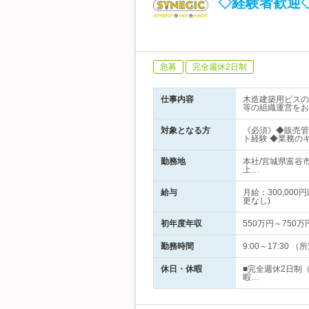
◇経験者歓迎◇
急募
完全週休2日制
仕事内容
木造建築用ビスの
等の組織運営をお
対象となる方
《必須》◆販売管
ト経験 ◆業務の
勤務地
本社/宮城県富谷
上…
給与
月給：300,0
更なし)
初年度年収
550万円～750万
勤務時間
9:00～17:3
休日・休暇
■完全週休2日制
暇…