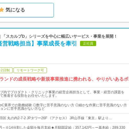
気になる
| 「スカルプD」シリーズを中心に幅広いサービス・事業を展開！
経営戦略担当】事業成長を牽引
正社員
休2日制
リモートワーク可
ランドの成長戦略や新規事業推進に携われる、やりがいあるポ
プ内でプロダクト・クリニック事業の経営企画担当として、事業・経営の課題を
て推進する役割をお任せいたします。
toC業界での勤務経験 ◎数字に苦手意識のない方 ◎細かな作業に苦手意識のない方
ョンに苦手意識がない方など
田区 丸の内2-7-2 JPタワー26F 《アクセス》 JR山手線「東京」駅より…
00円～※14分割した金額を毎月支給★月額固定給：357,142円～ー基本給：289,330