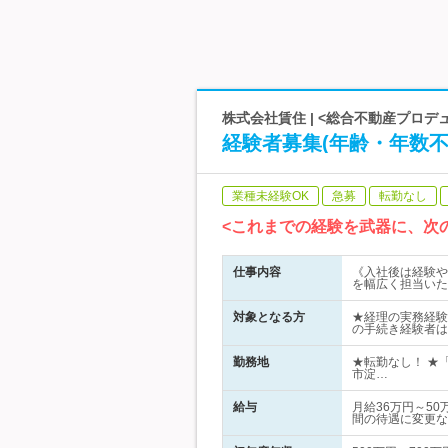
株式会社賃住 | <総合不動産プロデュ
経験者募集(年齢・年数不
業種未経験OK
急募
転勤なし
<これまでの経験を武器に、次
仕事内容
《入社後は経験や
を幅広く担当いた
対象となる方
★経理の実務経験
の手続き経験者は
勤務地
★転勤なし！ ★
市淀…
給与
月給36万円～5
間の待遇に変更な