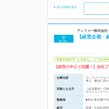
求人詳細を見る
アンファー株式会社 
【経営企画・
業種未経験OK
転勤なし
完全週
【経営の中心で活躍！】自社ブ
仕事内容
アンファーグルー
考え、解決に向け
対象となる方
《必須要件》◎B
◎コミュニケーシ
勤務地
■本社 東京都千代
給与
年俸：5,000,0