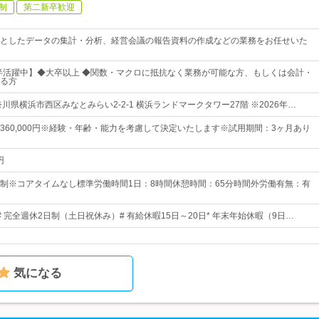
制
第二新卒歓迎
としたデータの集計・分析、経営会議の報告資料の作成などの業務をお任せいた
前半活躍中】◆大卒以上 ◆関数・マクロに抵抗なく業務が可能な方、もしくは会計・
る方
川県横浜市西区みなとみらい2-2-1 横浜ランドマークタワー27階 ※2026年…
0円～360,000円※経験・年齢・能力を考慮して決定いたします※試用期間：3ヶ月あり
円
制※コアタイムなし標準労働時間1日：8時間休憩時間：65分時間外労働有無：有
日# 完全週休2日制（土日祝休み）# 有給休暇15日～20日* 年末年始休暇（9日…
気になる