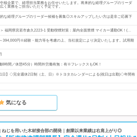
中核企業で、経理担当業務をお任せいたします。将来的な経理グループのリーダ
広く業務をご担当いただく予定です。
的な経理グループのリーダー候補を募集◎スキルアップしたい方は是非ご応募下
 福岡県宮若市倉久2223-1 受動喫煙対策：屋内全面禁煙 マイカー通勤OK！(…
0円～394,000円※経験・能力等を考慮の上、当社規定により決定いたします。試用期
円
5（実働8時間／休憩45分）時間外労働有無：有※フレックスもOK！
121日】◇完全週休2日制（土、日）※トヨタカレンダーによる(祝日は出勤)◇年間有
気になる
 | ねじを用いた木材接合部の開発｜創業以来業績は右肩上がり◎