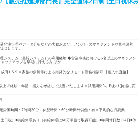
【販売推進課部門長】完全週休2日制 (土日祝休み
受発注管理やデータ分析などの実務および、メンバーのマネジメントや業務改善
任せします。
理システム（基幹システム）の利用経験 ◆営業事務における5名以上のマネジメン
キャッチアップを早期に行える方 ほか
市成田1-5-9 ※家族の病気等による突発的なリモート勤務相談可 【雇入れ直後】
00円以上※経験・年齢・能力を考慮して決定いたします※試用期間3ヶ月あり(待遇に変
円
0 （所定労働時間：7時間30分）休憩時間：60分時間外労働：有※平均的な月残業 …
（土日祝）■有給休暇あり（有給休暇は60分単位で取得可能）■年間休日数124日■休