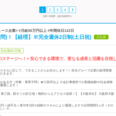
1
2
3
4
1件〜50件（全154件中）
ース企業> #月給36万円以上 #年間休日122日
問)！【経理】※完全週休2日制(土日祝)
正社員
完全週休2日制
のステージへ！> 安心できる環境で、更なる成長と活躍を目指
スキルに応じて、できることからお任せします！》担当グループ企業の経理業務
だきます。
がある方（年数・業界不問）★◎高卒以上 ※会計事務所での勤務経験や社会保険
優遇します！
「東三国」駅すぐの好立地！梅田からもアクセス抜群！】 【大阪本社】 大阪府大阪
0万円＋諸手当＋賞与年2回※経験やスキルにより優遇します※試用期間3ヵ月（その
し）※…