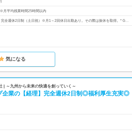
円
：45※月平均残業時間25時間以内
日* 完全週休2日制（土日祝）※月1～2回休日出勤あり。その際は振休を取得。* G…
気になる
 | ～九州から未来の快適を創っていく～
プ企業の【経理】完全週休2日制◎福利厚生充実◎