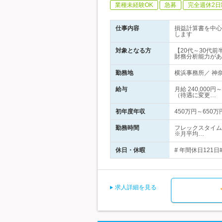
業種未経験OK
急募
完全週休2日
仕事内容
損益計算書を中心
します
対象となる方
【20代～30代
財務分析能力があ
勤務地
横浜事務所／ 神奈
給与
月給 240,00
（待遇に変更…
初年度年収
450万円～650万
勤務時間
フレックスタイム
※月平均…
休日・休暇
# 年間休日121
求人詳細を見る