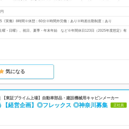
万円
8:15《実働》8時間※休憩：60分※時間外労働：あり※時差出勤制度：あり
土曜・日曜）、祝日、夏季・年末年始 など※年間休日123日（2025年度想定）有
気になる
 | 【東証プライム上場】自動車部品・建設機械用キャビンメーカー
う【経営企画】◎フレックス ◎神奈川募集
正社員