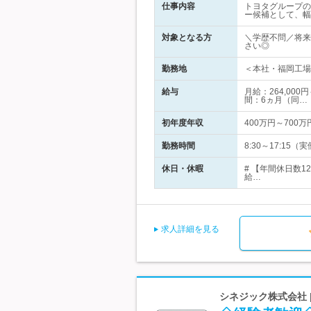
仕事内容
トヨタグループの
ー候補として、幅
対象となる方
＼学歴不問／将来
さい◎
勤務地
＜本社・福岡工場＞
給与
月給：264,00
間：6ヵ月（同…
初年度年収
400万円～700万
勤務時間
8:30～17:1
休日・休暇
# 【年間休日数
給…
求人詳細を見る
シネジック株式会社