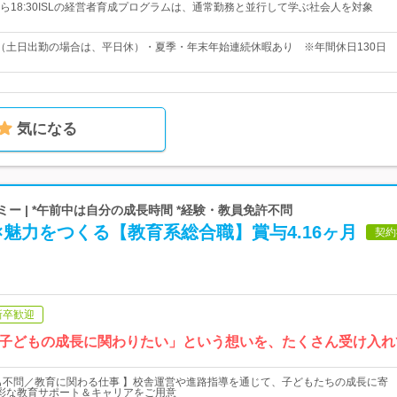
から18:30ISLの経営者育成プログラムは、通常勤務と並行して学ぶ社会人を対象
（土日出勤の場合は、平日休）・夏季・年末年始連続休暇あり ※年間休日130日
気になる
ミー | *午前中は自分の成長時間 *経験・教員免許不問
×魅力をつくる【教育系総合職】賞与4.16ヶ月
契約
新卒歓迎
子どもの成長に関わりたい」という想いを、たくさん受け入れ
も不問／教育に関わる仕事 】校舎運営や進路指導を通じて、子どもたちの成長に寄
彩な教育サポート＆キャリアをご用意