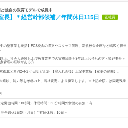
業展開と独自の教育モデルで成長中
室長】＊経営幹部候補／年間休日115日
正社員
中の塾事業を統括】FC3校舎の収支やスタッフ管理、新規校舎企画など幅広く担当
。
以上、社会人経験および教育業界での実務経験を3年以上お持ちの方＜歓迎要件＞
点管理の経験がある方
京都北区赤羽2-4-2 小田切ビル2F 【雇入れ直後】上記事業所 【変更の範囲】…
0円～※経験、能力等を考慮の上、当社規定により優遇します。※上記金額には固定残業
…
円
00（所定労働時間：8時間）休憩時間：60分時間外労働の有無：有
日* 完全週休2日制（月日）* 有給休暇：10日～