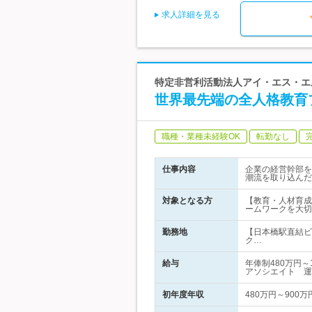
求人詳細を見る
特定非営利活動法人アイ・エス・エル
世界最先端の全人格教育
職種・業種未経験OK
転勤なし
仕事内容
企業の経営幹部を
潮流を取り込んだ
対象となる方
【教育・人材育成
ームワークを大切
勤務地
【日本橋駅直結ビ
ク…
給与
年俸制480万円
アソシエイト 運
初年度年収
480万円～900万