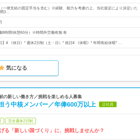
0円～（一律支給の固定手当を含む）※経験、能力を考慮の上、当社規定により決定いた
間3…
円
（実働8時間/休憩60分）※時間外労働有無:有
日】# 《休日》* 週休2日制（土・日）* 祝日# 《休暇》* 年間有給休暇* …
気になる
貢献の新しい働き方／挑戦を楽しめる人募集
担う中核メンバー／年俸600万以上
正社員
問
完全週休2日制
げる「新しい国づくり」に、挑戦しませんか？