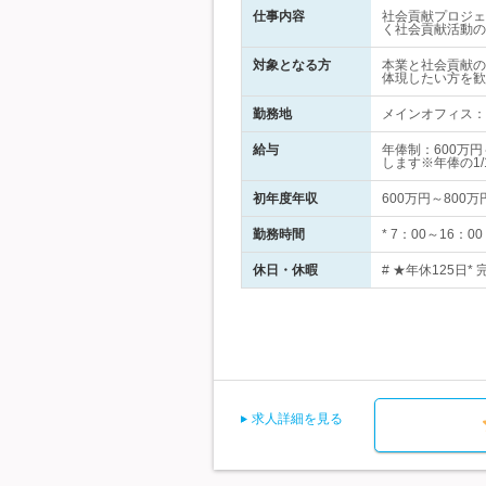
仕事内容
社会貢献プロジェ
く社会貢献活動の
対象となる方
本業と社会貢献の
体現したい方を歓
勤務地
メインオフィス：東
給与
年俸制：600万
します※年俸の1/
初年度年収
600万円～800万
勤務時間
* 7：00～16
休日・休暇
# ★年休125日*
求人詳細を見る