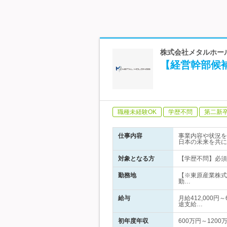
株式会社メタルホー
【経営幹部候
職種未経験OK
学歴不問
第二新
仕事内容
事業内容や状況を
日本の未来を共に
対象となる方
【学歴不問】必須
勤務地
【※東原産業株式
勤…
給与
月給412,000
途支給…
初年度年収
600万円～1200