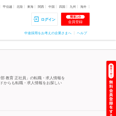
甲信越
北陸
東海
関西
中国
四国
九州
海外
簡単1分
ログイン
会員登録
中途採用をお考えの企業さまへ
ヘルプ
＞
部 教育 正社員」の転職・求人情報を
ードからも転職・求人情報をお探しい