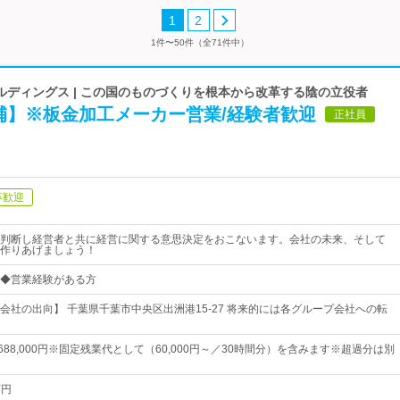
1
2
1件〜50件（全71件中）
ルディングス | この国のものづくりを根本から改革する陰の立役者
補】※板金加工メーカー営業/経験者歓迎
正社員
卒歓迎
判断し経営者と共に経営に関する意思決定をおこないます。会社の未来、そして
作りあげましょう！
◆営業経験がある方
会社の出向】 千葉県千葉市中央区出洲港15-27 将来的には各グループ会社への転
円～688,000円※固定残業代として（60,000円～／30時間分）を含みます※超過分は別
万円