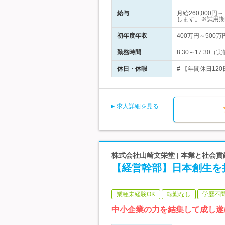
給与
月給260,00
します。※試用期
初年度年収
400万円～500万
勤務時間
8:30～17:30
休日・休暇
# 【年間休日120
求人詳細を見る
株式会社山崎文栄堂 | 本業と社会
【経営幹部】日本創生を
業種未経験OK
転勤なし
学歴不
中小企業の力を結集して成し遂