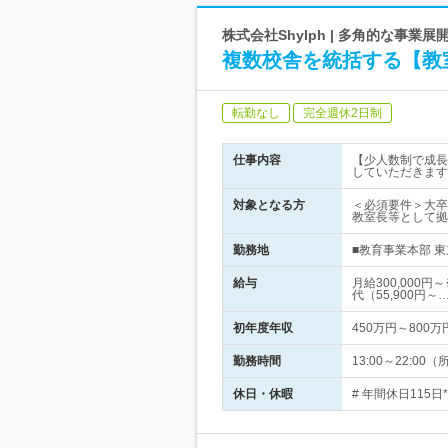
株式会社Shylph | 多角的な事
複数校舎を統括する【教
転勤なし
完全週休2日制
仕事内容
【少人数制で成長
していただきます
対象となる方
＜必須要件＞大卒
教室長等として拠
勤務地
■教育事業本部 東
給与
月給300,00
代（55,900円～
初年度年収
450万円～800万
勤務時間
13:00～22:
休日・休暇
# 年間休日115