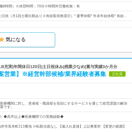
0 （実働8時間）※休憩時間：70分※時間外労働有無：有
 土日祝（月1回土曜出勤あり※有給取得推奨日）* 夏季休暇* 年末年始休暇* 有給…
気になる
LB充実|年間休日120日|土日祝休み|残業少なめ|賞与実績3か月分
案営業】※経営幹部候補/業界経験者募集
正社員
医療機関に対し、患者様・職員様を笑顔にするサービスを通じて経営課題の解決
業です。
集》◆高卒以上◆医療機関での実務経験◆
福井市長本町213番地 ※転勤当面なし 【雇入れ直後】上記事業所 【変更の範囲】