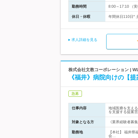
勤務時間
8:00～17:1
休日・休暇
年間休日110日*
求人詳細を見る
株式会社文教コーポレーション | W
《福井》病院向けの【提
急募
仕事内容
地域医療を支える
を支援する提案営
対象となる方
《業界経験者募
勤務地
【本社】 福井県
会…