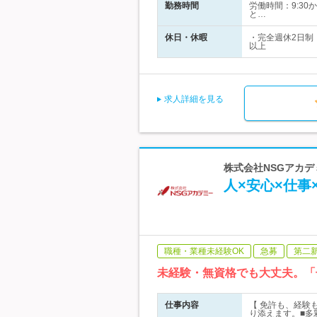
勤務時間
労働時間：9:30
と…
休日・休暇
・完全週休2日制
以上
求人詳細を見る
株式会社NSGアカデ
人×安心×仕事
職種・業種未経験OK
急募
第二
未経験・無資格でも大丈夫。「
仕事内容
【 免許も、経験
り添えます。■多