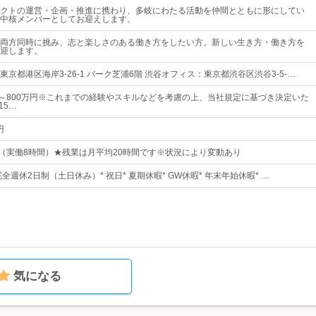
クトの運営・企画・推進に携わり、多岐にわたる活動を仲間とともに形にしてい
中核メンバーとしてお迎えします。
両方同時に挑み、志と楽しさのある働き方をしたい方。新しい生き方・働き方を
迎します。
京都港区海岸3-26-1 バーク芝浦6階 渋谷オフィス：東京都渋谷区渋谷3-5-…
円～800万円※これまでの経験やスキルなどを考慮の上、当社規定に基づき決定いた
15…
円
：00（実働8時間）★残業は月平均20時間です※状況により変動あり
 完全週休2日制（土日休み）* 祝日* 夏期休暇* GW休暇* 年末年始休暇* …
気になる