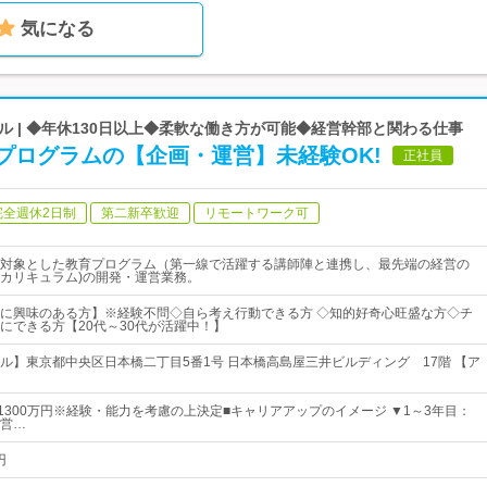
気になる
 | ◆年休130日以上◆柔軟な働き方が可能◆経営幹部と関わる仕事
プログラムの【企画・運営】未経験OK!
正社員
完全週休2日制
第二新卒歓迎
リモートワーク可
対象とした教育プログラム（第一線で活躍する講師陣と連携し、最先端の経営の
カリキュラム)の開発・運営業務。
に興味のある方】※経験不問◇自ら考え行動できる方 ◇知的好奇心旺盛な方◇チ
にできる方【20代～30代が活躍中！】
ル】東京都中央区日本橋二丁目5番1号 日本橋高島屋三井ビルディング 17階 【ア
～1300万円※経験・能力を考慮の上決定■キャリアアップのイメージ ▼1～3年目：
営…
円