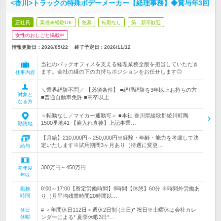
<香川>トラックの特殊ボデーメーカー【経理事務】◆賞与年3回
正社員
業種未経験OK
急募
転勤なし
第二新卒歓迎
女性のおしごと掲載中
情報更新日：2026/05/22
終了予定日：
2026/11/12
当社のバックオフィスを支える経理業務全般を担当していただき
ます。会社の縁の下の力持ちポジションをお任せします◎
仕事内容
＼業界経験不問／ 【必須条件】 ■経理経験を3年以上お持ちの方
対象と
■普通自動車免許 ■高卒以上
なる方
＜転勤なし／マイカー通勤可＞ ■本社 香川県綾歌郡綾川町陶
1500番地41 【雇入れ直後】上記事業…
勤務地
【月給】210,000円～250,000円※経験・年齢・能力を考慮して決
定いたします※試用期間3ヶ月あり（待遇に変更…
給与
300万円～450万円
初年度
年収
8:00～17:00【所定労働時間】8時間【休憩】60分 ※時間外労働あ
勤務
時間
り（月平均残業時間20時間以…
# ＜年間休日112日＞週休2日制 (土日)* 祝日※土曜休は会社カレ
休日
休暇
ンダーによる* 夏季休暇3日*…