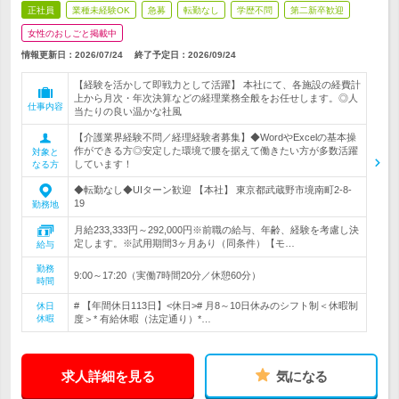
正社員
業種未経験OK
急募
転勤なし
学歴不問
第二新卒歓迎
女性のおしごと掲載中
情報更新日：2026/07/24
終了予定日：
2026/09/24
【経験を活かして即戦力として活躍】 本社にて、各施設の経費計
上から月次・年次決算などの経理業務全般をお任せします。◎人
仕事内容
当たりの良い温かな社風
【介護業界経験不問／経理経験者募集】◆WordやExcelの基本操
作ができる方◎安定した環境で腰を据えて働きたい方が多数活躍
対象と
しています！
なる方
◆転勤なし◆UIターン歓迎 【本社】 東京都武蔵野市境南町2-8-
19
勤務地
月給233,333円～292,000円※前職の給与、年齢、経験を考慮し決
定します。※試用期間3ヶ月あり（同条件）【モ…
給与
勤務
9:00～17:20（実働7時間20分／休憩60分）
時間
# 【年間休日113日】<休日># 月8～10日休みのシフト制＜休暇制
休日
休暇
度＞* 有給休暇（法定通り）*…
求人詳細を見る
気になる