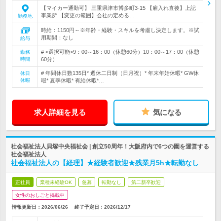
【マイカー通勤可】 三重県津市博多町3-15 【雇入れ直後】上記
事業所 【変更の範囲】会社の定める…
勤務地
時給：1150円～※年齢・経験・スキルを考慮し決定します。※試
用期間：なし
給与
# <選択可能>9：00～16：00（休憩60分）10：00～17：00（休憩
勤務
時間
60分）
# 年間休日数135日* 週休二日制（日月祝）* 年末年始休暇* GW休
休日
休暇
暇* 夏季休暇* 有給休暇*…
求人詳細を見る
気になる
社会福祉法人貝塚中央福祉会 | 創立50周年！大阪府内で6つの園を運営する
社会福祉法人
社会福祉法人の【経理】★経験者歓迎★残業月5h★転勤なし
正社員
業種未経験OK
急募
転勤なし
第二新卒歓迎
女性のおしごと掲載中
情報更新日：2026/06/26
終了予定日：
2026/12/17