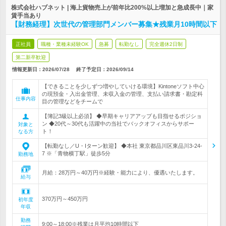
株式会社ハブネット | 海上貨物売上が前年比200%以上増加と急成長中｜家
賃手当あり
【財務経理】次世代の管理部門メンバー募集★残業月10時間以下
正社員
職種・業種未経験OK
急募
転勤なし
完全週休2日制
第二新卒歓迎
情報更新日：2026/07/28
終了予定日：
2026/09/14
【できることを少しずつ増やしていける環境】Kintoneソフト中心
の現預金・入出金管理、未収入金の管理、支払い請求書・勘定科
仕事内容
目の管理などをチームで
【簿記3級以上必須】 ◆早期キャリアアップも目指せるポジショ
ン ◆20代～30代も活躍中の当社でバックオフィスからサポー
対象と
ト！
なる方
【転勤なし／U・Iターン歓迎】 ◆本社 東京都品川区東品川3-24-
7 ※「青物横丁駅」徒歩5分
勤務地
月給：28万円～40万円※経験・能力により、優遇いたします。
給与
370万円～450万円
初年度
年収
勤務
9:00～18:00※残業は月平均10時間以下