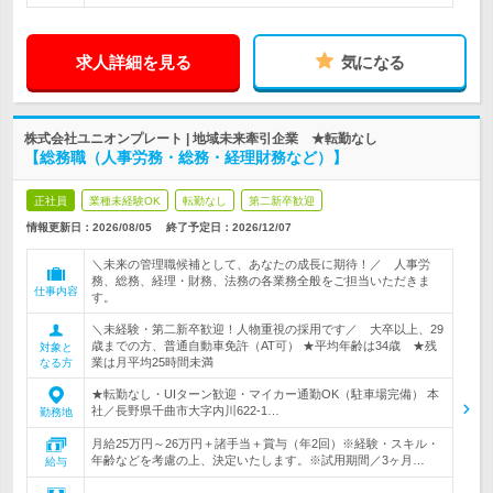
求人詳細を見る
気になる
株式会社ユニオンプレート | 地域未来牽引企業 ★転勤なし
【総務職（人事労務・総務・経理財務など）】
正社員
業種未経験OK
転勤なし
第二新卒歓迎
情報更新日：2026/08/05
終了予定日：
2026/12/07
＼未来の管理職候補として、あなたの成長に期待！／ 人事労
務、総務、経理・財務、法務の各業務全般をご担当いただきま
仕事内容
す。
＼未経験・第二新卒歓迎！人物重視の採用です／ 大卒以上、29
歳までの方、普通自動車免許（AT可） ★平均年齢は34歳 ★残
対象と
業は月平均25時間未満
なる方
★転勤なし・UIターン歓迎・マイカー通勤OK（駐車場完備） 本
社／長野県千曲市大字内川622-1…
勤務地
月給25万円～26万円＋諸手当＋賞与（年2回）※経験・スキル・
年齢などを考慮の上、決定いたします。※試用期間／3ヶ月…
給与