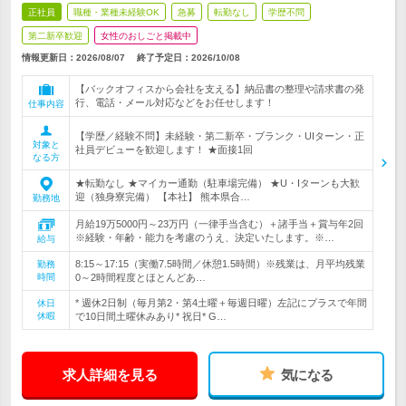
正社員
職種・業種未経験OK
急募
転勤なし
学歴不問
第二新卒歓迎
女性のおしごと掲載中
情報更新日：2026/08/07
終了予定日：
2026/10/08
【バックオフィスから会社を支える】納品書の整理や請求書の発
行、電話・メール対応などをお任せします！
仕事内容
【学歴／経験不問】未経験・第二新卒・ブランク・UIターン・正
対象と
社員デビューを歓迎します！ ★面接1回
なる方
★転勤なし ★マイカー通勤（駐車場完備） ★U・Iターンも大歓
迎（独身寮完備） 【本社】 熊本県合…
勤務地
月給19万5000円～23万円（一律手当含む）＋諸手当＋賞与年2回
※経験・年齢・能力を考慮のうえ、決定いたします。※…
給与
8:15～17:15（実働7.5時間／休憩1.5時間）※残業は、月平均残業
勤務
時間
0～2時間程度とほとんどあ…
* 週休2日制（毎月第2・第4土曜＋毎週日曜）左記にプラスで年間
休日
休暇
で10日間土曜休みあり* 祝日* G…
求人詳細を見る
気になる