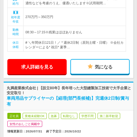
適性などを考慮のうえ、優遇いたします※試用期間…
給与
270万円～350万円
初年度
年収
勤務
08:30～17:15※残業はほぼありません
時間
# ＼年間休日121日！／ * 週休2日制（原則土曜・日曜） ※会社カ
休日
休暇
レンダーによる* 祝日* 夏季…
求人詳細を見る
気になる
丸満産業株式会社 | 【設立80年】長年培った大型縫製加工技術で大手企業と
安定取引！
車両用品サプライヤーの【経理(部門長候補)】完週休2日制/賞与
有
正社員
業種未経験OK
急募
転勤なし
学歴不問
第二新卒歓迎
女性のおしごと掲載中
情報更新日：2026/07/31
終了予定日：
2026/10/22