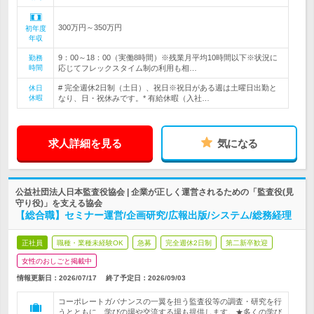
300万円～350万円
初年度
年収
9：00～18：00（実働8時間）※残業月平均10時間以下※状況に
勤務
時間
応じてフレックスタイム制の利用も相…
# 完全週休2日制（土日）、祝日※祝日がある週は土曜日出勤と
休日
休暇
なり、日・祝休みです。* 有給休暇（入社…
求人詳細を見る
気になる
公益社団法人日本監査役協会 | 企業が正しく運営されるための「監査役(見
守り役)」を支える協会
【総合職】セミナー運営/企画研究/広報出版/システム/総務経理
正社員
職種・業種未経験OK
急募
完全週休2日制
第二新卒歓迎
女性のおしごと掲載中
情報更新日：2026/07/17
終了予定日：
2026/09/03
コーポレートガバナンスの一翼を担う監査役等の調査・研究を行
うとともに、学びの場や交流する場も提供します。★多くの学び