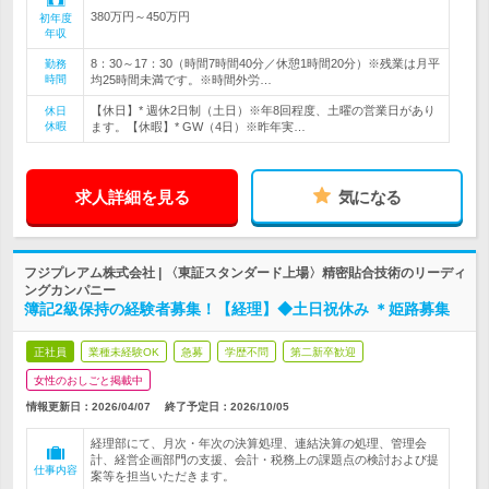
380万円～450万円
初年度
年収
8：30～17：30（時間7時間40分／休憩1時間20分）※残業は月平
勤務
時間
均25時間未満です。※時間外労…
【休日】* 週休2日制（土日）※年8回程度、土曜の営業日があり
休日
休暇
ます。【休暇】* GW（4日）※昨年実…
求人詳細を見る
気になる
フジプレアム株式会社 | 〈東証スタンダード上場〉精密貼合技術のリーディ
ングカンパニー
簿記2級保持の経験者募集！【経理】◆土日祝休み ＊姫路募集
正社員
業種未経験OK
急募
学歴不問
第二新卒歓迎
女性のおしごと掲載中
情報更新日：2026/04/07
終了予定日：
2026/10/05
経理部にて、月次・年次の決算処理、連結決算の処理、管理会
計、経営企画部門の支援、会計・税務上の課題点の検討および提
仕事内容
案等を担当いただきます。