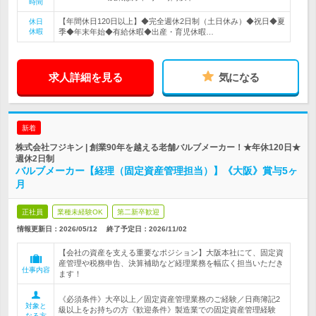
時間
【年間休日120日以上】◆完全週休2日制（土日休み）◆祝日◆夏
休日
休暇
季◆年末年始◆有給休暇◆出産・育児休暇…
求人詳細を見る
気になる
新着
株式会社フジキン | 創業90年を越える老舗バルブメーカー！★年休120日★
週休2日制
バルブメーカー【経理（固定資産管理担当）】《大阪》賞与5ヶ
月
正社員
業種未経験OK
第二新卒歓迎
情報更新日：2026/05/12
終了予定日：
2026/11/02
【会社の資産を支える重要なポジション】大阪本社にて、固定資
産管理や税務申告、決算補助など経理業務を幅広く担当いただき
仕事内容
ます！
《必須条件》大卒以上／固定資産管理業務のご経験／日商簿記2
対象と
級以上をお持ちの方《歓迎条件》製造業での固定資産管理経験
なる方