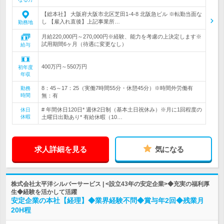
【総本社】 大阪府大阪市北区芝田1-4-8 北阪急ビル ※転勤当面な
し 【雇入れ直後】上記事業所…
勤務地
月給220,000円～270,000円※経験、能力を考慮の上決定します※
試用期間6ヶ月（待遇に変更なし）
給与
400万円～550万円
初年度
年収
8：45～17：25（実働7時間55分・休憩45分）※時間外労働有
勤務
時間
無：有
# 年間休日120日* 週休2日制（基本土日祝休み）※月に1回程度の
休日
休暇
土曜日出勤あり* 有給休暇（10…
求人詳細を見る
気になる
株式会社太平洋シルバーサービス | <設立43年の安定企業>◆充実の福利厚
生◆経験を活かして活躍
安定企業の本社【経理】◆業界経験不問◆賞与年2回◆残業月
20H程