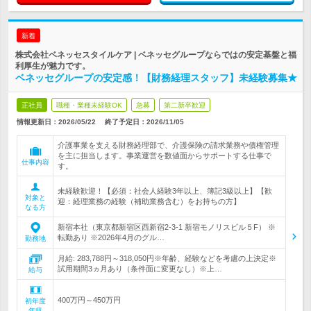
新着
株式会社ベネッセスタイルケア | ベネッセグループならではの安定基盤と福
利厚生が魅力です。
ベネッセグループの安定感！【財務経理スタッフ】未経験募集★
正社員
職種・業種未経験OK
急募
第二新卒歓迎
情報更新日：2026/05/22
終了予定日：
2026/11/05
介護事業を支える財務経理部で、介護保険の請求業務や債権管理
を主に担当します。事業運営を数値面からサポートする仕事で
仕事内容
す。
未経験歓迎！【必須：社会人経験3年以上、簿記3級以上】【歓
対象と
迎：経理業務の経験（補助業務含む）をお持ちの方】
なる方
新宿本社（東京都新宿区西新宿2-3-1 新宿モノリスビル５F） ※
転勤あり ※2026年4月のグル…
勤務地
月給: 283,788円～318,050円※年齢、経験などを考慮の上決定※
試用期間3ヵ月あり（条件面に変更なし）※上…
給与
400万円～450万円
初年度
年収