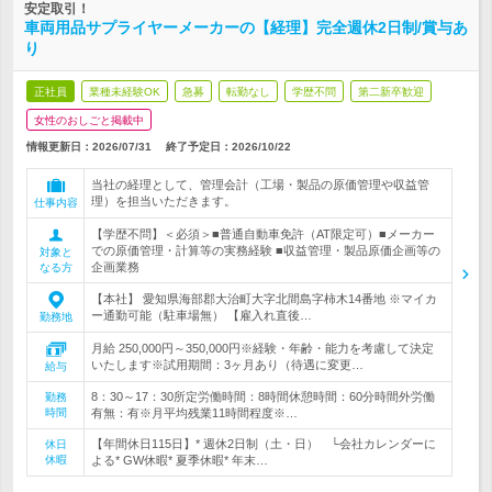
安定取引！
車両用品サプライヤーメーカーの【経理】完全週休2日制/賞与あ
り
正社員
業種未経験OK
急募
転勤なし
学歴不問
第二新卒歓迎
女性のおしごと掲載中
情報更新日：2026/07/31
終了予定日：
2026/10/22
当社の経理として、管理会計（工場・製品の原価管理や収益管
理）を担当いただきます。
仕事内容
【学歴不問】＜必須＞■普通自動車免許（AT限定可）■メーカー
での原価管理・計算等の実務経験 ■収益管理・製品原価企画等の
対象と
企画業務
なる方
【本社】 愛知県海部郡大治町大字北間島字柿木14番地 ※マイカ
ー通勤可能（駐車場無） 【雇入れ直後…
勤務地
月給 250,000円～350,000円※経験・年齢・能力を考慮して決定
いたします※試用期間：3ヶ月あり（待遇に変更…
給与
8：30～17：30所定労働時間：8時間休憩時間：60分時間外労働
勤務
時間
有無：有※月平均残業11時間程度※…
【年間休日115日】* 週休2日制（土・日） └会社カレンダーに
休日
休暇
よる* GW休暇* 夏季休暇* 年末…