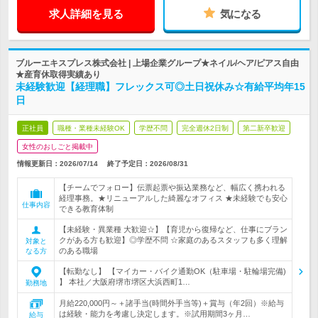
求人詳細を見る
気になる
ブルーエキスプレス株式会社 | 上場企業グループ★ネイル/ヘア/ピアス自由
★産育休取得実績あり
未経験歓迎【経理職】フレックス可◎土日祝休み☆有給平均年15
日
正社員
職種・業種未経験OK
学歴不問
完全週休2日制
第二新卒歓迎
女性のおしごと掲載中
情報更新日：2026/07/14
終了予定日：
2026/08/31
【チームでフォロー】伝票起票や振込業務など、幅広く携われる
経理事務。★リニューアルした綺麗なオフィス ★未経験でも安心
仕事内容
できる教育体制
【未経験・異業種 大歓迎☆】【育児から復帰など、仕事にブラン
クがある方も歓迎】◎学歴不問 ☆家庭のあるスタッフも多く理解
対象と
のある職場
なる方
【転勤なし】 【マイカー・バイク通勤OK（駐車場・駐輪場完備)
】 本社／大阪府堺市堺区大浜西町1…
勤務地
月給220,000円～＋諸手当(時間外手当等)＋賞与（年2回）※給与
は経験・能力を考慮し決定します。※試用期間3ヶ月…
給与