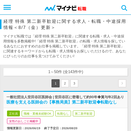
経理 特殊 第二新卒歓迎に関する求人・転職・中途採用
情報＜8/7（金）更新＞
マイナビ転職では「経理 特殊 第二新卒歓迎」に関連する転職・求人・中途採
用情報を多数掲載中!「経理 特殊 第二新卒歓迎」の転職・求人情報を探してい
るあなたにおすすめのお仕事を掲載しています。「経理 特殊 第二新卒歓迎」
に関連するキーワードからも転職・求人情報をお探しいただけるので、あなた
にぴったりのお仕事を見つけてみてください!
1～50件 (全143件中)
1
2
3
一般社団法人世田谷区医師会 | 世田谷区に密着して約90年◆賞与年2回あり
医療を支える医師会の【事務局員】第二新卒歓迎◆転勤なし
正社員
職種・業種未経験OK
転勤なし
第二新卒歓迎
女性のおしごと掲載中
情報更新日：2026/06/19
終了予定日：
2026/08/20