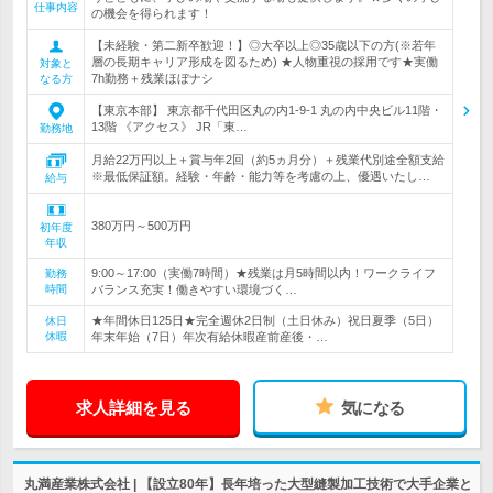
仕事内容
の機会を得られます！
【未経験・第二新卒歓迎！】◎大卒以上◎35歳以下の方(※若年
層の長期キャリア形成を図るため) ★人物重視の採用です★実働
対象と
7h勤務＋残業ほぼナシ
なる方
【東京本部】 東京都千代田区丸の内1-9-1 丸の内中央ビル11階・
13階 《アクセス》 JR「東…
勤務地
月給22万円以上＋賞与年2回（約5ヵ月分）＋残業代別途全額支給
※最低保証額。経験・年齢・能力等を考慮の上、優遇いたし…
給与
380万円～500万円
初年度
年収
9:00～17:00（実働7時間）★残業は月5時間以内！ワークライフ
勤務
時間
バランス充実！働きやすい環境づく…
★年間休日125日★完全週休2日制（土日休み）祝日夏季（5日）
休日
休暇
年末年始（7日）年次有給休暇産前産後・…
求人詳細を見る
気になる
丸満産業株式会社 | 【設立80年】長年培った大型縫製加工技術で大手企業と