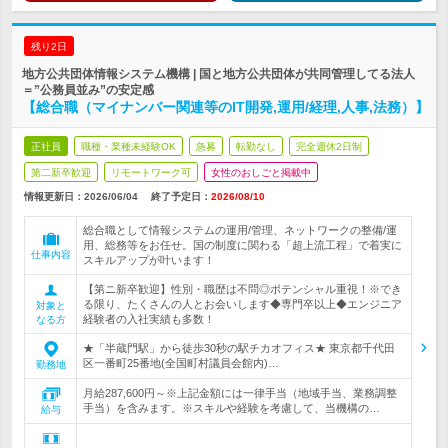
残り2日
地方公共団体情報システム機構 | 国と地方公共団体が共同管理してる法人
＝”公務員並み”の安定感
【総合職（マイナンバー関連等のIT開発,運用/経理,人事,法務）】
正社員
職種・業種未経験OK
急募
転勤なし
完全週休2日制
第二新卒歓迎
リモートワーク可
女性のおしごと掲載中
情報更新日：2026/06/04
終了予定日：
2026/08/10
総合職として情報システムの運用/管理、ネットワークの整備/運
用、総務等をお任せ。国の制度に関わる「超上流工程」で着実に
仕事内容
スキルアップが叶います！
【第ニ新卒歓迎】性別・職歴は不問◎ポテンシャル重視！※でき
る限り、たくさんの人とお会いします◆専門卒以上◆エンジニア
対象と
経験者の入社実績も多数！
なる方
★「半蔵門駅」から徒歩30秒の駅チカオフィス★ 東京都千代田
区一番町25番地(全国町村議員会館内)…
勤務地
月給287,600円～※上記金額には一律手当（地域手当、業務調整
手当）を含みます。※スキルや経験を考慮して、当機構の…
給与