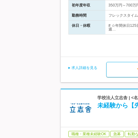
初年度年収
350万円～700万
勤務時間
フレックスタイム
休日・休暇
# ☆年間休日12
週…
求人詳細を見る
学校法人立志舎 | 
未経験から【先
職種・業種未経験OK
急募
転勤