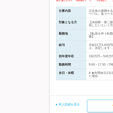
仕事内容
立志舎が展開する
ーバル」各コース
対象となる方
【未経験・第二新
長したいという方
勤務地
【転居を伴う転勤
務】…
給与
月給21万3,40
上、決定します…
初年度年収
330万円～500万
勤務時間
9:00～17:3
休日・休暇
# ★年間休日1
た場合…
求人詳細を見る