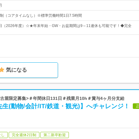
円
制（コアタイムなし）※標準労働時間1日7.5時間
5日（2026年度）☆★年末年始・GW・お盆期間は9～11連休も可能です！◆完全
気になる
<名古屋限定募集>＃年間休日131日＃残業月10h＃賞与4ヶ月分支給
生(動物/会計/IT/鉄道・観光)】へチャレンジ！
なし
完全週休2日制
第二新卒歓迎