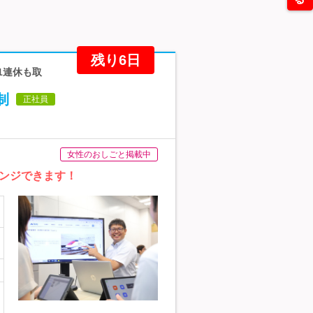
残り6日
1連休も取
制
正社員
女性のおしごと掲載中
ンジできます！