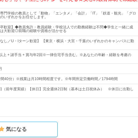
専門学校の教員として「動物」「エンタメ」「会計」「IT」「鉄道・観光」「グロ
のいずれかをお任せします。
卒歓迎】◆教員免許・教員経験・学校法人での勤務経験は不問◆学生と一緒に成
は大歓迎◎前職の経験や資格が活かせる
なし／U・Iターン歓迎】 【東京・横浜・大宮・千葉のいずれかのキャンパスに勤
0円以上 + 諸手当 + 賞与年2回※一律住宅手当含む。※あなたの年齢・経験を考慮の
円
0（7時間40分）※残業は月10時間程度です。※年間所定労働時間／1794時間
31日（前年度実績）【休日】完全週休2日制（基本は土日祝休み） ※休日に出勤し
気になる