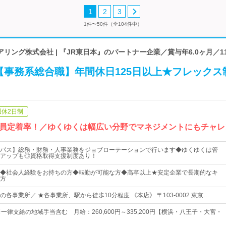
1
2
3
1件〜50件（全104件中）
リング株式会社 | 『JR東日本』のパートナー企業／賞与年6.0ヶ月／1
【事務系総合職】年間休日125日以上★フレックス
週休2日制
員定着率！／ゆくゆくは幅広い分野でマネジメントにもチャレ
パス】総務・財務・人事業務をジョブローテーションで行います◆ゆくゆくは管
アップも◎資格取得支援制度あり！
◆社会人経験をお持ちの方◆転勤が可能な方◆高卒以上★安定企業で長期的なキ
方
各事業所／ ★各事業所、駅から徒歩10分程度 《本店》 〒103-0002 東京…
一律支給の地域手当含む 月給：260,600円～335,200円【横浜・八王子・大宮・