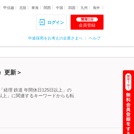
甲信越
北陸
東海
関西
中国
四国
九州
海外
簡単1分
ログイン
会員登録
中途採用をお考えの企業さまへ
ヘルプ
金）更新＞
経理 鉄道 年間休日125日以上」の
日以上」に関連するキーワードからも転