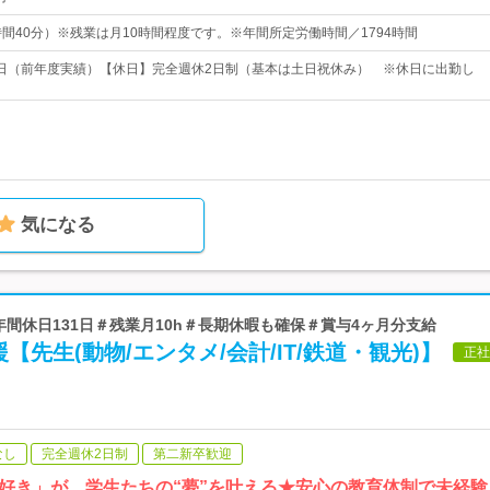
0（7時間40分）※残業は月10時間程度です。※年間所定労働時間／1794時間
31日（前年度実績）【休日】完全週休2日制（基本は土日祝休み） ※休日に出勤し
気になる
＃年間休日131日＃残業月10h＃長期休暇も確保＃賞与4ヶ月分支給
【先生(動物/エンタメ/会計/IT/鉄道・観光)】
正社
なし
完全週休2日制
第二新卒歓迎
好き」が、学生たちの“夢”を叶える★安心の教育体制で未経