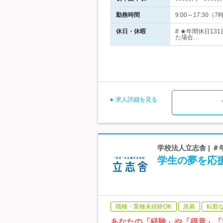
勤務時間
9:00～17:3
休日・休暇
# ★年間休日1
た場合…
求人詳細を見る
学校法人立志舎 | 
学生の夢を応援
職種・業種未経験OK
急募
転勤
あなたの「経験」や「得意」「