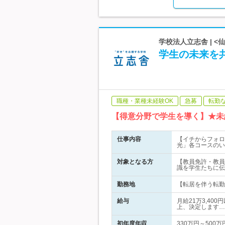
学校法人立志舎 | <
学生の未来を共
職種・業種未経験OK
急募
転勤
【得意分野で学生を導く】★未
仕事内容
【イチからフォロ
光」各コースのい
対象となる方
【教員免許・教員
識を学生たちに伝
勤務地
【転居を伴う転勤
給与
月給21万3,40
上、決定します…
初年度年収
330万円～500万