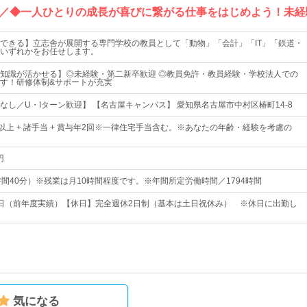
ト／◆一人ひとりの成長が喜びに繋がる仕事をはじめよう！未経
できる】立志舎が展開する専門学校の教員として「動物」「会計」「IT」「鉄道・
いずれかをお任せします。
知識が活かせる】◎未経験・第二新卒歓迎 ◎教員免許・教員経験・学校法人での
す！研修体制&サポートが充実
なし／U・Iターン歓迎】 【名古屋キャンパス】 愛知県名古屋市中村区椿町14-8
0円以上 + 諸手当 + 賞与年2回※一律住宅手当含む。※あなたの年齢・経験を考慮の
円
0（7時間40分）※残業は月10時間程度です。※年間所定労働時間／1794時間
31日（前年度実績）【休日】完全週休2日制（基本は土日祝休み） ※休日に出勤し
気になる