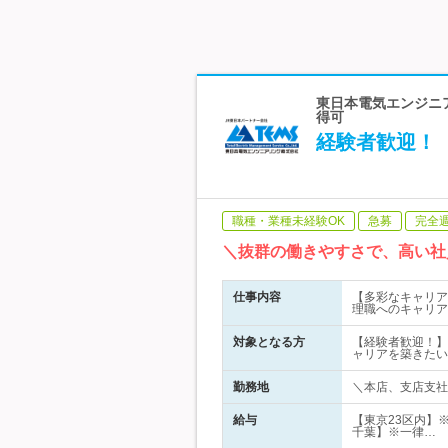
東日本電気エンジニア
得可
経験者歓迎！
職種・業種未経験OK
急募
完全
＼抜群の働きやすさで、高い社
仕事内容
【多彩なキャリア
理職へのキャリア
対象となる方
【経験者歓迎！】
ャリアを築きたい
勤務地
＼本店、支店支社の
給与
【東京23区内】※
千葉】※一律…