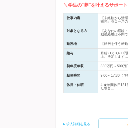
＼学生の“夢”を叶えるサポー
仕事内容
【未経験から活躍
観光」各コースの
対象となる方
【あなたの経験・
勤務経験は不問で
勤務地
【転居を伴う転勤
給与
月給21万3,40
上、決定します…
初年度年収
330万円～500万
勤務時間
9:00～17:3
休日・休暇
# ★年間休日1
た場合…
求人詳細を見る