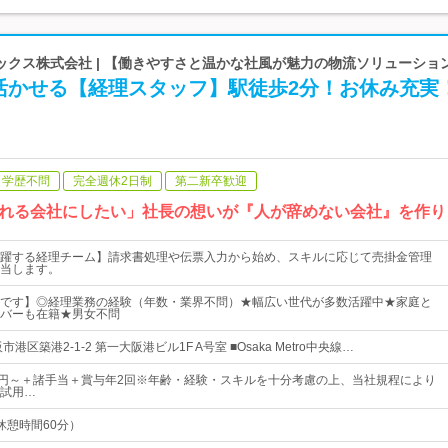
ックス株式会社 | 【働きやすさと温かな社風が魅力の物流ソリューショ
活かせる【経理スタッフ】駅徒歩2分！お休み充実
学歴不問
完全週休2日制
第二新卒歓迎
れる会社にしたい」社長の想いが『人が辞めない会社』を作り
躍する経理チーム】請求書処理や伝票入力から始め、スキルに応じて売掛金管理
当します。
です】◎経理業務の経験（年数・業界不問）★幅広い世代が多数活躍中★家庭と
バーも在籍★男女不問
港区築港2-1-2 第一大阪港ビル1F A号室 ■Osaka Metro中央線…
000円～＋諸手当＋賞与年2回※年齢・経験・スキルを十分考慮の上、当社規程により
試用…
0（休憩時間60分）