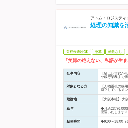
アトム・ロジスティ
経理の知識を
業種未経験OK
急募
転勤なし
「笑顔の絶えない、私語が生ま
仕事内容
【幅広い世代が活
や銀行業務まで担
対象となる方
【人物重視の採用
両立しているメン
勤務地
【大阪本社】 大阪市
給与
◆月給23万6,
優遇いたします※
勤務時間
◆9:00～18:0