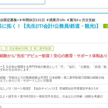
仙台限定募集>＃年間休日131日 ＃残業月10h ＃賞与4ヶ月分支給
に拓く！【先生(IT/会計/公務員/鉄道・観光)】
なし
完全週休2日制
第二新卒歓迎
経験から“先生”デビュー歓迎！安心の教育・サポート体制あり
ー】立志舎が展開する専門学校の教員として「IT」「会計」「公務員」「鉄道・観
ずれかをお任せします。
経験・学校法人での勤務経験は不問】◎未経験・第二新卒歓迎◎前職の経験や知
えていきたい方・サポートしたい方歓迎
なし／U・Iターン歓迎】 【仙台キャンパス】 宮城県仙台市青葉区中央1-1-6
0円以上 + 諸手当 + 賞与年2回※一律住宅手当含む。※あなたの年齢・経験を考慮の
円