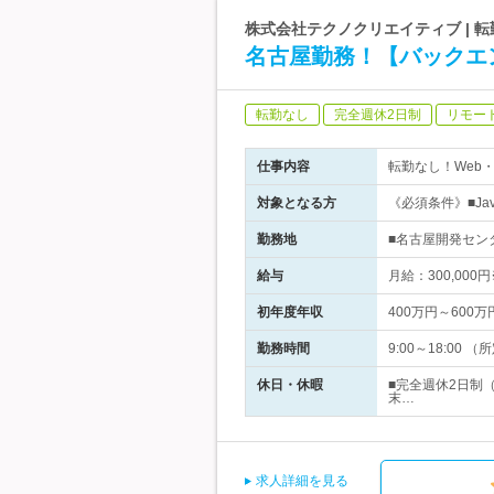
株式会社テクノクリエイティブ | 
名古屋勤務！【バックエ
転勤なし
完全週休2日制
リモー
仕事内容
転勤なし！Web
対象となる方
《必須条件》■Ja
勤務地
■名古屋開発センタ
給与
月給：300,0
初年度年収
400万円～600万
勤務時間
9:00～18:00
休日・休暇
■完全週休2日制（
末…
求人詳細を見る