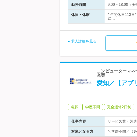
勤務時間
9:00～18:0
休日・休暇
* 年間休日113
給…
求人詳細を見る
コンピューターマネ
充実
愛知／【アプ
急募
学歴不問
完全週休2日制
仕事内容
サービス業・製造
対象となる方
＼学歴不問／【必