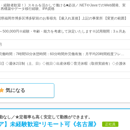
・経験者歓迎！》スキルを活かして働ける■必須／.NETやJavaでのWeb開発、実
／再構築やデータ移行経験、IPA資格
岡県福岡市博多区博多駅前のお客様先 【雇入れ直後】上記の事業所 【変更の範囲】
0円～500,000円※経験・年齢・能力を考慮して決定いたします※試用期間：3ヵ月あ
円
0所定労働時間：7時間50分休憩時間：60分時間外労働有無：月平均20時間程度フレ…
25日】◇週休2日制（土、日）◇祝日◇出産休暇◇育児休暇（取得実績有）◇介護休
気になる
転勤なし／★定着率も高く安定して勤務ができます。
ア】未経験歓迎*リモート可《名古屋》
正社員