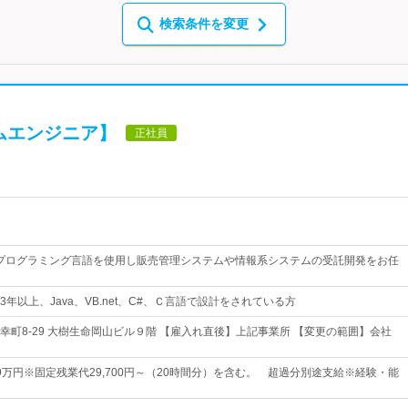
検索条件を変更
ムエンジニア】
正社員
どのプログラミング言語を使用し販売管理システムや情報系システムの受託開発をお任
年以上、Java、VB.net、C#、Ｃ言語で設計をされている方
幸町8-29 大樹生命岡山ビル９階 【雇入れ直後】上記事業所 【変更の範囲】会社
29万円※固定残業代29,700円～（20時間分）を含む。 超過分別途支給※経験・能