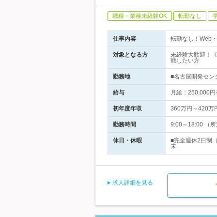
職種・業種未経験OK
転勤なし
仕事内容
転勤なし！Web
対象となる方
未経験大歓迎！《
戦したい方
勤務地
■名古屋開発センタ
給与
月給：250,0
初年度年収
360万円～420万
勤務時間
9:00～18:00
休日・休暇
■完全週休2日制（
末…
求人詳細を見る