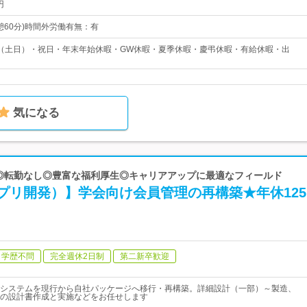
円
0(休憩60分)時間外労働有無：有
（土日）・祝日・年末年始休暇・GW休暇・夏季休暇・慶弔休暇・有給休暇・出
気になる
| ◎転勤なし◎豊富な福利厚生◎キャリアアップに最適なフィールド
プリ開発）】学会向け会員管理の再構築★年休12
学歴不問
完全週休2日制
第二新卒歓迎
システムを現行から自社パッケージへ移行・再構築。詳細設計（一部）～製造、
の設計書作成と実施などをお任せします