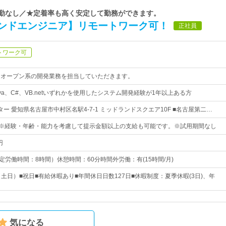
転勤なし／★定着率も高く安定して勤務ができます。
ンドエンジニア】リモートワーク可！
正社員
トワーク可
・オープン系の開発業務を担当していただきます。
va、C#、VB.netいずれかを使用したシステム開発経験が1年以上ある方
ー 愛知県名古屋市中村区名駅4-7-1 ミッドランドスクエア10F ■名古屋第二…
00円※経験・年齢・能力を考慮して提示金額以上の支給も可能です。※試用期間なし
円
 （所定労働時間：8時間）休憩時間：60分時間外労働：有(15時間/月)
土日）■祝日■有給休暇あり■年間休日日数127日■休暇制度：夏季休暇(3日)、年
気になる