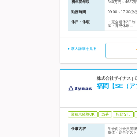
初年度年収
340万円～468万
勤務時間
09:00～17:3
休日・休暇
・完全週休2日制
産・育児休暇…
求人詳細を見る
株式会社ザイナス 
福岡【SE（ア
業種未経験OK
急募
転勤なし
仕事内容
学会向け会員管理
単体・結合テスト