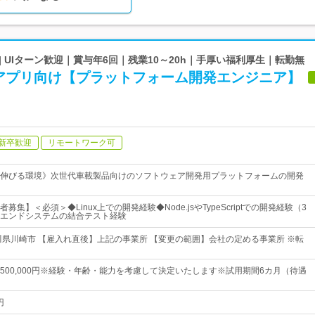
| UIターン歓迎｜賞与年6回｜残業10～20h｜手厚い福利厚生｜転勤無
アプリ向け【プラットフォーム開発エンジニア】
新卒歓迎
リモートワーク可
伸びる環境》次世代車載製品向けのソフトウェア開発用プラットフォームの開発
集】＜必須＞◆Linux上での開発経験◆Node.jsやTypeScriptでの開発経験（3
エンドシステムの結合テスト経験
川県川崎市 【雇入れ直後】上記の事業所 【変更の範囲】会社の定める事業所 ※転
0円～500,000円※経験・年齢・能力を考慮して決定いたします※試用期間6カ月（待遇
円