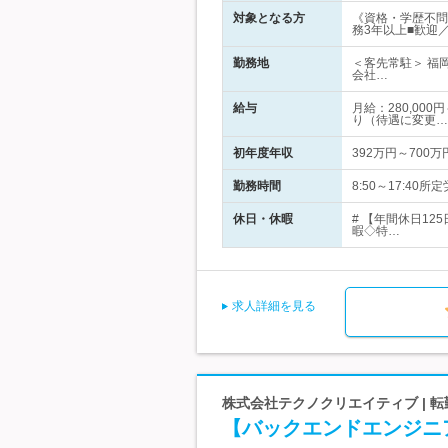
対象となる方
《資格・学歴不問
務3年以上■歓迎
勤務地
＜客先常駐＞ 福
会社…
給与
月給：280,00
り（待遇に変更…
初年度年収
392万円～700万
勤務時間
8:50～17:4
休日・休暇
# 【年間休日1
暇◇特…
求人詳細を見る
株式会社テクノクリエイティブ | 
【バックエンドエンジニ