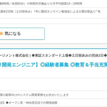
0（実働8時間／休憩60分）※時間外労働あり※月平均残業10～20時間
日* 週休2日制（土日祝休み）└年に数回オンライン勉強会による土曜出勤あり* 有
気になる
ージメント株式会社 | ◆東証スタンダード上場◆土日祝休みの完休2日
リ開発エンジニア】◎経験者募集 ◎教育＆手当充
業の顧客向けのシステム開発業務をお任せいたします
須】◆オープン系・Web系言語での開発経験