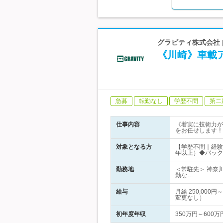
グラビティ株式会社 
《川崎》車載
急募
転勤なし
学歴不問
第二
仕事内容
《着実に技術力が
をお任せします！
対象となる方
【学歴不問｜経験者募
年以上）◆バック
勤務地
＜常駐先＞ 神奈
勤な…
給与
月給 250,00
変更なし）
初年度年収
350万円～600万