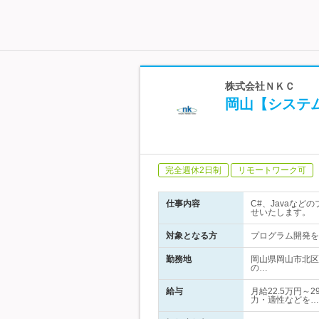
株式会社ＮＫＣ
岡山【システ
完全週休2日制
リモートワーク可
仕事内容
C#、Javaな
せいたします。
対象となる方
プログラム開発を3
勤務地
岡山県岡山市北区
の…
給与
月給22.5万円～
力・適性などを…