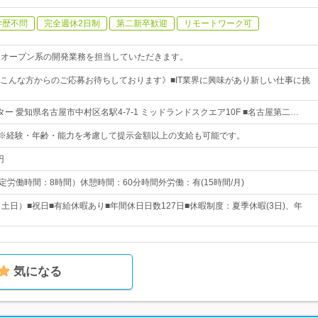
学歴不問
完全週休2日制
第二新卒歓迎
リモートワーク可
・オープン系の開発業務を担当していただきます。
こんな方からのご応募お待ちしております》■IT業界に興味があり新しい仕事に挑
ー 愛知県名古屋市中村区名駅4-7-1 ミッドランドスクエア10F ■名古屋第二…
00円※経験・年齢・能力を考慮して提示金額以上の支給も可能です。
円
 （所定労働時間：8時間）休憩時間：60分時間外労働：有(15時間/月)
土日）■祝日■有給休暇あり■年間休日日数127日■休暇制度：夏季休暇(3日)、年
気になる