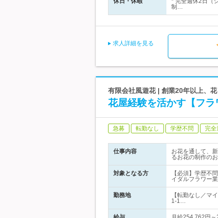
休日・休暇
* 完全週休2日（
制…
求人詳細を見る
有限会社風遊花 | 創業20年以上
花屋経験を活かす【フラ
急募
転勤なし
学歴不問
完全
仕事内容
お花を通して、新
るお花の制作のお
対象となる方
【必須】学歴不問
イダルフラワー業
勤務地
【転勤なし／マイ
1-1…
給与
月給254,762