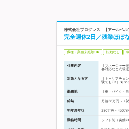
株式会社プログレス | 【アールベ
完全週休2日／残業ほぼ
職種・業種未経験OK
転勤なし
仕事内容
【マネージャー候
客対応など式場運
対象となる方
【キャリアチェン
験でもOK）★マ
勤務地
【車・バイク・自転
給与
月給28万円～＋
初年度年収
280万円～450万
勤務時間
シフト制（実働7