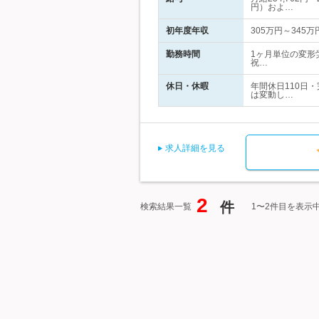
円）およ…
初年度年収
305万円～345万
勤務時間
1ヶ月単位の変形労
祝…
休日・休暇
年間休日110日
は変動し…
求人詳細を見る
2
件
検索結果一覧
1〜2件目を表示