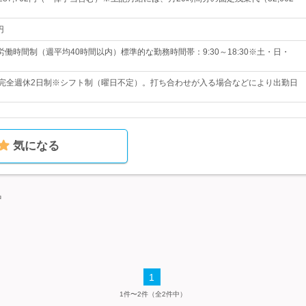
円
働時間制（週平均40時間以内）標準的な勤務時間帯：9:30～18:30※土・日・
・完全週休2日制※シフト制（曜日不定）。打ち合わせが入る場合などにより出勤日
気になる
中
1
1件〜2件（全2件中）