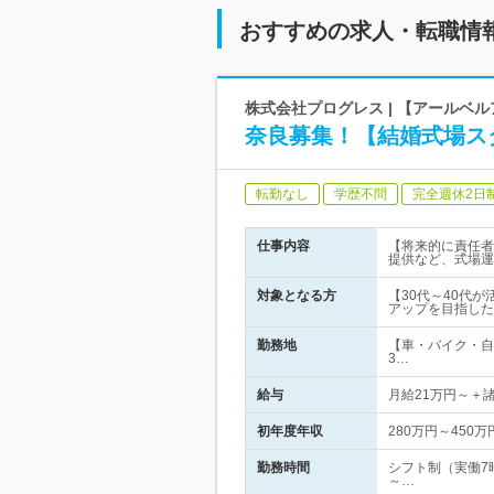
おすすめの求人・転職情
株式会社プログレス | 【アールベ
奈良募集！【結婚式場ス
転勤なし
学歴不問
完全週休2日
仕事内容
【将来的に責任者
提供など、式場運
対象となる方
【30代～40代
アップを目指した
勤務地
【車・バイク・自
3…
給与
月給21万円～＋
初年度年収
280万円～450万
勤務時間
シフト制（実働7
～…