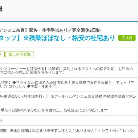
報
ルアンジェ奈良】家族・住宅手当あり／完全週休2日制
タッフ】※残業ほぼなし・格安の社宅あり
正社員
制
第二新卒歓迎
やマネージャーを目指せる】結婚式に参列されるゲストへの接客対応、お料理の
営に携わる幅広い業務をお任せします。
が活躍中】◆ブライダル式場での経験者歓迎！奈良勤務で責任者候補としてキャリア
い方にぴったり ◆学歴・年齢不問
転車通勤OK（駐車場無料）】 ※アールベルアンジェ奈良勤務 奈良県奈良市宝来1-
諸手当※経験やスキルなどを考慮の上、当社規定により決定します
円
時間）※休憩時間は法定通り※残業はほとんどありません# ＜シフト例＞* 10：00