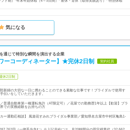
シフト制）*年末年始休暇（4～5日間）* 産休・育休（取得実績あり）* 特別休暇
気になる
、花を通じて特別な瞬間を演出する企業
ワーコーディネーター】★完休2日制
契約社員
週休2日制
郎新婦の大切な一日に携わることのできる素敵な仕事です！ブライダルで使用す
手伝いをしていただきます。
／普通自動車第一種運転免許（AT限定可）／花屋での勤務歴1年以上【歓迎】ブラ
界での実務経験をお持ちの方
カー通勤応相談】 風遊花すみれブライダル事業部／愛知県名古屋市中村区亀島1-
円～287,762円（一律手当含む）※上記月給には、月20時間分の固定残業代（32,662