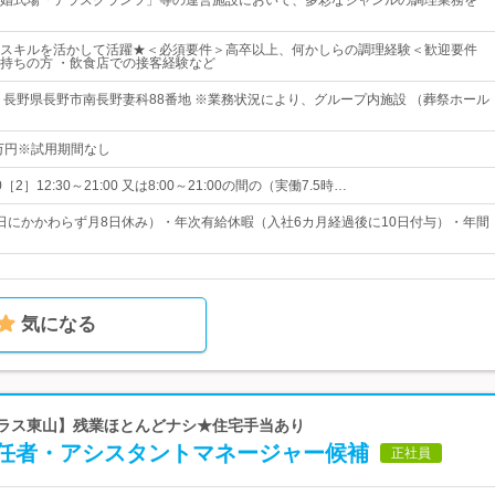
婚式場「テラスグランツ」等の運営施設において、多彩なジャンルの調理業務を
スキルを活かして活躍★＜必須要件＞高卒以上、何かしらの調理経験＜歓迎要件
持ちの方 ・飲食店での接客経験など
 長野県長野市南長野妻科88番地 ※業務状況により、グループ内施設 （葬祭ホール
0万円※試用期間なし
30［2］12:30～21:00 又は8:00～21:00の間の（実働7.5時…
日にかかわらず月8日休み）・年次有給休暇（入社6カ月経過後に10日付与）・年間
気になる
テラス東山】残業ほとんどナシ★住宅手当あり
任者・アシスタントマネージャー候補
正社員