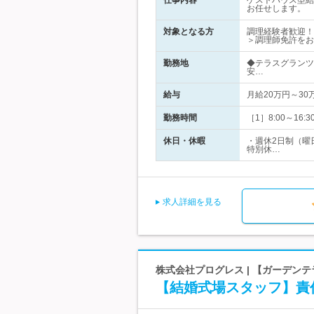
仕事内容
ゲストハウス型結
お任せします。
対象となる方
調理経験者歓迎！
＞調理師免許をお
勤務地
◆テラスグランツ
安…
給与
月給20万円～3
勤務時間
［1］8:00～16:
休日・休暇
・週休2日制（曜
特別休…
求人詳細を見る
株式会社プログレス | 【ガーデン
【結婚式場スタッフ】責