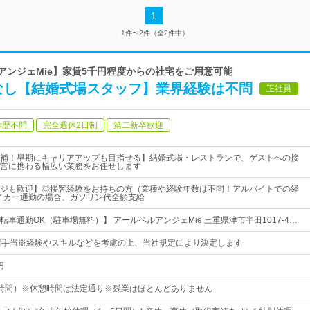
1
1件〜2件（全2件中）
ルアンジェMie】家賃5千円程度からの社宅をご用意可能
なし【結婚式場スタッフ】業界経験は不問
正社員
学歴不問
完全週休2日制
第二新卒歓迎
補！早期にキャリアアップも目指せる】結婚式場・レストランで、ゲストへの接
営に携わる幅広い業務をお任せします
ジも歓迎】◎接客経験をお持ちの方（業種や経験年数は不問！アルバイトでの経
イカー通勤の場合、ガソリン代全額支給
車通勤OK（駐車場無料）】 アールベルアンジェMie 三重県津市半田1017-4…
諸手当※経験やスキルなどを考慮の上、当社規定により決定します
円
時間）※休憩時間は法定通り※残業はほとんどありません