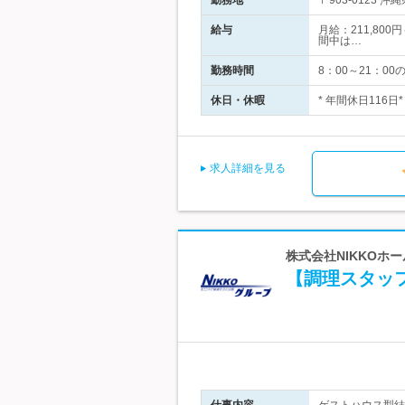
勤務地
〒903-0123
給与
月給：211,80
間中は…
勤務時間
8：00～21：0
休日・休暇
* 年間休日116
求人詳細を見る
株式会社NIKKOホ
【調理スタッ