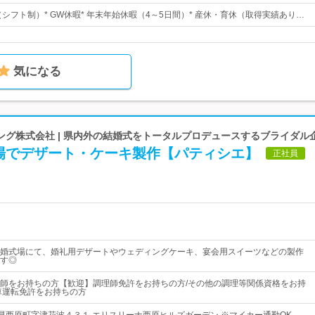
（シフト制）* GW休暇* 年末年始休暇（4～5日間）* 産休・育休（取得実績あり…
気になる
ング株式会社 | 県内外の結婚式をトータルプロデュースするブライダル
場でデザート・ケーキ製作【パティシエ】
正社員
婚式場にて、婚礼用デザートやウェディングケーキ、宴会用スイーツなどの製作
す◎
師をお持ちの方【歓迎】調理師免許をお持ちの方/その他の調理等関係資格をお持
車運転免許をお持ちの方