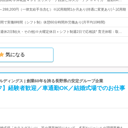
 沖縄県西原町字津花波４３１ エリスリーナ西原ヒルズガーデン ※マイカー通勤OK…
0円～288,200円（一律支給手当含む）※試用期間1か月あり(待遇に変更あり)└ 試用期
0の間で実働8時間（シフト制）休憩60分時間外労働あり(月平均10時間)
日* 週休2日制(火・その他)※火曜定休日＋シフト制週2日で応相談* 育児休暇：取…
気になる
ールディングス | 創業60年を誇る長野県の安定グループ企業
フ】経験者歓迎／車通勤OK／結婚式場でのお仕事