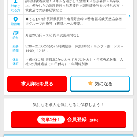
調理経験者歓迎！スキルを活かして活躍★＜必須要件＞高卒以
上、何かしらの調理経験＜歓迎要件＞調理師免許をお持ちの方 ・
対象と
飲食店での接客経験など
なる方
◆うるおい館 長野県長野市南長野妻科98番地 裾花峡天然温泉宿
※グループ内施設 （葬祭ホール安楽…
勤務地
月給20万円～30万円※試用期間なし
給与
5:30～21:00の間の7.5時間勤務（休憩1時間）※シフト例：5:30～
勤務
時間
14:00、12:15～…
・週休2日制（曜日にかかわらず月8日休み）・年次有給休暇（入
休日
休暇
社6カ月経過後に10日付与）・年間特別休…
求人詳細を見る
気になる
気になる求人を気になるに保存しよう！
会員登録
簡単1分！
（無料）