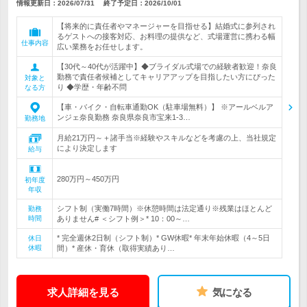
情報更新日：2026/07/31
終了予定日：
2026/10/01
【将来的に責任者やマネージャーを目指せる】結婚式に参列され
るゲストへの接客対応、お料理の提供など、式場運営に携わる幅
仕事内容
広い業務をお任せします。
【30代～40代が活躍中】◆ブライダル式場での経験者歓迎！奈良
勤務で責任者候補としてキャリアアップを目指したい方にぴった
対象と
り ◆学歴・年齢不問
なる方
【車・バイク・自転車通勤OK（駐車場無料）】 ※アールベルア
ンジェ奈良勤務 奈良県奈良市宝来1-3…
勤務地
月給21万円～＋諸手当※経験やスキルなどを考慮の上、当社規定
により決定します
給与
280万円～450万円
初年度
年収
シフト制（実働7時間）※休憩時間は法定通り※残業はほとんど
勤務
時間
ありません# ＜シフト例＞* 10：00～…
* 完全週休2日制（シフト制）* GW休暇* 年末年始休暇（4～5日
休日
休暇
間）* 産休・育休（取得実績あり…
求人詳細を見る
気になる