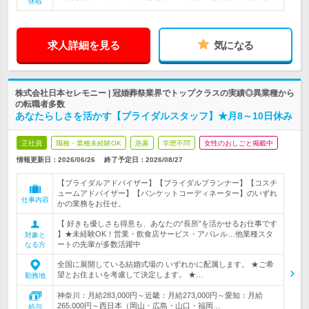
休暇
求人詳細を見る
気になる
株式会社日本セレモニー | 冠婚葬祭業界でトップクラスの実績◎異業種から
の転職者多数
あなたらしさを活かす【ブライダルスタッフ】★月8～10日休み
正社員
職種・業種未経験OK
急募
学歴不問
女性のおしごと掲載中
情報更新日：2026/06/26
終了予定日：
2026/08/27
【ブライダルアドバイザー】【ブライダルプランナー】【コスチ
ュームアドバイザー】【バンケットコーディネーター】のいずれ
仕事内容
かの業務をお任せ。
【 好きも優しさも得意も、あなたの“長所”を活かせるお仕事です
】★未経験OK！営業・飲食店サービス・アパレル…他業種スタ
対象と
ートの先輩が多数活躍中
なる方
全国に展開している結婚式場の いずれかに配属します。 ★ご希
望とお住まいを考慮して決定します。 ★…
勤務地
神奈川：月給283,000円～近畿：月給273,000円～愛知：月給
265,000円～西日本（岡山・広島・山口・福岡…
給与