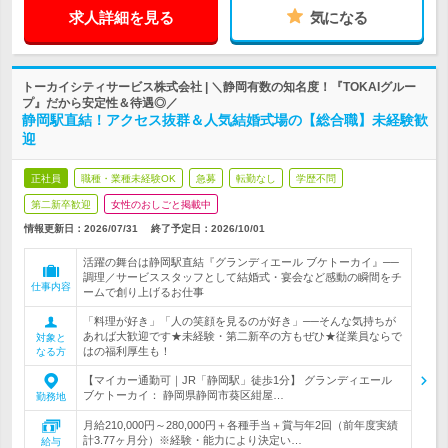
求人詳細を見る
気になる
トーカイシティサービス株式会社 | ＼静岡有数の知名度！『TOKAIグルー
プ』だから安定性＆待遇◎／
静岡駅直結！アクセス抜群＆人気結婚式場の【総合職】未経験歓
迎
正社員
職種・業種未経験OK
急募
転勤なし
学歴不問
第二新卒歓迎
女性のおしごと掲載中
情報更新日：2026/07/31
終了予定日：
2026/10/01
活躍の舞台は静岡駅直結『グランディエール ブケトーカイ』──
調理／サービススタッフとして結婚式・宴会など感動の瞬間をチ
仕事内容
ームで創り上げるお仕事
「料理が好き」「人の笑顔を見るのが好き」──そんな気持ちが
あれば大歓迎です★未経験・第二新卒の方もぜひ★従業員ならで
対象と
はの福利厚生も！
なる方
【マイカー通勤可｜JR「静岡駅」徒歩1分】 グランディエール
ブケトーカイ： 静岡県静岡市葵区紺屋…
勤務地
月給210,000円～280,000円＋各種手当＋賞与年2回（前年度実績
計3.77ヶ月分）※経験・能力により決定い…
給与