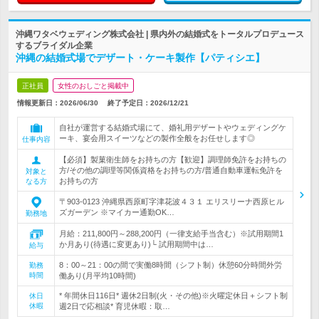
沖縄ワタベウェディング株式会社 | 県内外の結婚式をトータルプロデュース
するブライダル企業
沖縄の結婚式場でデザート・ケーキ製作【パティシエ】
正社員
女性のおしごと掲載中
情報更新日：2026/06/30
終了予定日：
2026/12/21
自社が運営する結婚式場にて、婚礼用デザートやウェディングケ
ーキ、宴会用スイーツなどの製作全般をお任せします◎
仕事内容
【必須】製菓衛生師をお持ちの方【歓迎】調理師免許をお持ちの
方/その他の調理等関係資格をお持ちの方/普通自動車運転免許を
対象と
お持ちの方
なる方
〒903-0123 沖縄県西原町字津花波４３１ エリスリーナ西原ヒル
ズガーデン ※マイカー通勤OK…
勤務地
月給：211,800円～288,200円（一律支給手当含む）※試用期間1
か月あり(待遇に変更あり)└ 試用期間中は…
給与
8：00～21：00の間で実働8時間（シフト制）休憩60分時間外労
勤務
時間
働あり(月平均10時間)
* 年間休日116日* 週休2日制(火・その他)※火曜定休日＋シフト制
休日
休暇
週2日で応相談* 育児休暇：取…