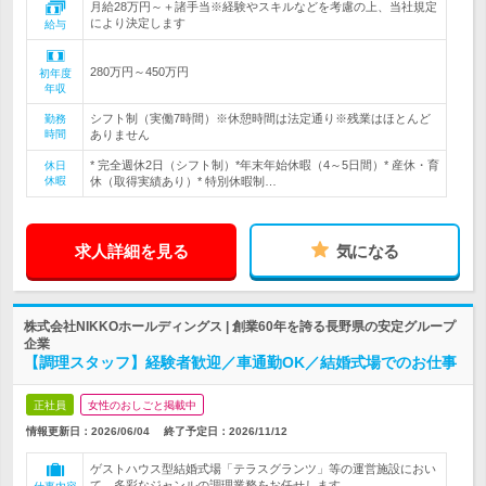
月給28万円～＋諸手当※経験やスキルなどを考慮の上、当社規定
により決定します
給与
280万円～450万円
初年度
年収
シフト制（実働7時間）※休憩時間は法定通り※残業はほとんど
勤務
時間
ありません
* 完全週休2日（シフト制）*年末年始休暇（4～5日間）* 産休・育
休日
休暇
休（取得実績あり）* 特別休暇制…
求人詳細を見る
気になる
株式会社NIKKOホールディングス | 創業60年を誇る長野県の安定グループ
企業
【調理スタッフ】経験者歓迎／車通勤OK／結婚式場でのお仕事
正社員
女性のおしごと掲載中
情報更新日：2026/06/04
終了予定日：
2026/11/12
ゲストハウス型結婚式場「テラスグランツ」等の運営施設におい
て、多彩なジャンルの調理業務をお任せします。