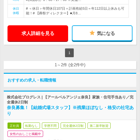
# ＜休日＞年間休日107日＋計画有給5日＝年112日以上休みも可
休日
休暇
能！# 【葬祭ディレクター】■月8…
求人詳細を見る
気になる
1
1～2件 (全2件中)
おすすめの求人・転職情報
株式会社プログレス | 【アールベルアンジェ奈良】家族・住宅手当あり／完
全週休2日制
奈良募集！【結婚式場スタッフ】※残業ほぼなし・格安の社宅あ
り
正社員
転勤なし
学歴不問
完全週休2日制
第二新卒歓迎
女性のおしごと掲載中