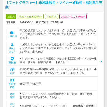
【フォトグラファー】未経験歓迎・マイカー通勤可・福利厚生充
実
正社員
職種・業種未経験OK
学歴不問
女性のおしごと掲載中
情報更新日：2026/05/12
終了予定日：
2026/11/02
挙式や披露宴のスナップ撮影をはじめ、お客様との事前の打ち合
わせや写真の選定など、特別な当日の記録を幅広く担っていただ
仕事内容
きます。
未経験からのチャレンジを歓迎します！お客様の幸せを作るやり
がいのあるお仕事です★＜歓迎要件＞ジャンルを問わず人物撮影
対象と
の経験をお持ちの方
なる方
■キャメロットヒルズ 埼玉県さいたま市北区別所町 ※マイカー通
勤可（駐車場一部負担あり） 【雇入れ…
勤務地
年俸350万円～420万円※経験・スキルにより優遇いたします。◆
試用期間3ヶ月あり（条件変更なし）■モデル年収・35…
給与
350万円～420万円
初年度
年収
# フレックスタイム制・標準労働時間／1日8時間・休憩1時間・
勤務
時間
標準労働時間帯／9:00～18:00ま…
休日
# 年間休日115日・シフト制（月8～10日）・有給休暇・慶弔休暇