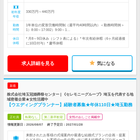
330万円～440万円
初年度
年収
1年単位の変形労働時間制（週平均40時間以内）＜勤務時間例＞
勤務
時間
1）8:00～17:002）9:00～1…
* 月8～9日休み（シフト表による）* 年次有給休暇（6ヶ月経過後
休日
休暇
に10日付与）* 慶弔休暇
求人詳細を見る
気になる
新着
株式会社埼玉冠婚葬祭センター | 《セレモニーグループ》埼玉を代表する地
域密着企業★女性活躍中
【ウエディングプランナー】経験者募集★年休110日★埼玉勤務
正社員
転勤なし
第二新卒歓迎
女性のおしごと掲載中
情報更新日：2026/08/07
終了予定日：
2027/01/28
来館されたお客様の式場案内や最適な結婚式プランの企画・提案
などを行い、お客様の一生の思い出に残る結婚式をプロデュース