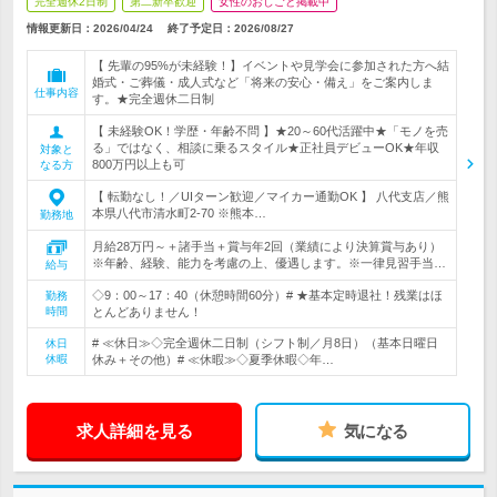
完全週休2日制
第二新卒歓迎
女性のおしごと掲載中
情報更新日：2026/04/24
終了予定日：
2026/08/27
【 先輩の95%が未経験！】イベントや見学会に参加された方へ結
婚式・ご葬儀・成人式など「将来の安心・備え」をご案内しま
仕事内容
す。★完全週休二日制
【 未経験OK！学歴・年齢不問 】★20～60代活躍中★「モノを売
る」ではなく、相談に乗るスタイル★正社員デビューOK★年収
対象と
800万円以上も可
なる方
【 転勤なし！／UIターン歓迎／マイカー通勤OK 】 八代支店／熊
本県八代市清水町2-70 ※熊本…
勤務地
月給28万円～＋諸手当＋賞与年2回（業績により決算賞与あり）
※年齢、経験、能力を考慮の上、優遇します。※一律見習手当…
給与
◇9：00～17：40（休憩時間60分）# ★基本定時退社！残業はほ
勤務
時間
とんどありません！
# ≪休日≫◇完全週休二日制（シフト制／月8日）（基本日曜日
休日
休暇
休み＋その他）# ≪休暇≫◇夏季休暇◇年…
求人詳細を見る
気になる