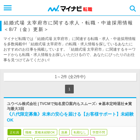
結婚式場 太宰府市に関する求人・転職・中途採用情報
＜8/7（金）更新＞
マイナビ転職では「結婚式場 太宰府市」に関連する転職・求人・中途採用情報
を多数掲載中!「結婚式場 太宰府市」の転職・求人情報を探しているあなたに
おすすめのお仕事を掲載しています。「結婚式場 太宰府市」に関連するキーワ
ードからも転職・求人情報をお探しいただけるので、あなたにぴったりのお仕
事を見つけてみてください!
1～2件 (全2件中)
1
ユウベル株式会社 | TVCMで知名度◎案内もスムーズ♪ ★基本定時退社★賞
与最大3回
《八代限定募集》未来の安心を届ける【お客様サポート】未経験
OK
正社員
職種・業種未経験OK
急募
転勤なし
学歴不問