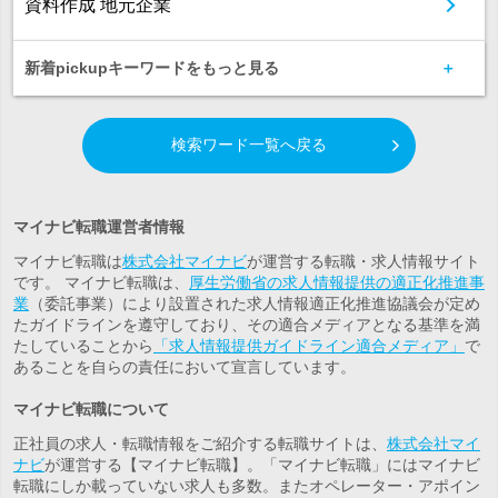
資料作成 地元企業
新着pickupキーワードをもっと見る
検索ワード一覧へ戻る
マイナビ転職運営者情報
マイナビ転職は
株式会社マイナビ
が運営する転職・求人情報サイト
です。 マイナビ転職は、
厚生労働省の求人情報提供の適正化推進事
業
（委託事業）により設置された求人情報適正化推進協議会が定め
たガイドラインを遵守しており、その適合メディアとなる基準を満
たしていることから
「求人情報提供ガイドライン適合メディア」
で
あることを自らの責任において宣言しています。
マイナビ転職について
正社員の求人・転職情報をご紹介する転職サイトは、
株式会社マイ
ナビ
が運営する【マイナビ転職】。「マイナビ転職」にはマイナビ
転職にしか載っていない求人も多数。また
オペレーター・アポイン