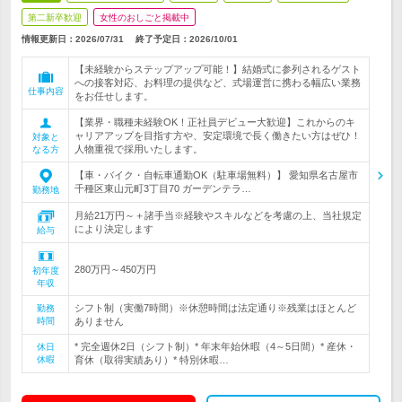
第二新卒歓迎
女性のおしごと掲載中
情報更新日：2026/07/31
終了予定日：
2026/10/01
【未経験からステップアップ可能！】結婚式に参列されるゲスト
への接客対応、お料理の提供など、式場運営に携わる幅広い業務
仕事内容
をお任せします。
【業界・職種未経験OK！正社員デビュー大歓迎】これからのキ
ャリアアップを目指す方や、安定環境で長く働きたい方はぜひ！
対象と
人物重視で採用いたします。
なる方
【車・バイク・自転車通勤OK（駐車場無料）】 愛知県名古屋市
千種区東山元町3丁目70 ガーデンテラ…
勤務地
月給21万円～＋諸手当※経験やスキルなどを考慮の上、当社規定
により決定します
給与
280万円～450万円
初年度
年収
シフト制（実働7時間）※休憩時間は法定通り※残業はほとんど
勤務
時間
ありません
* 完全週休2日（シフト制）* 年末年始休暇（4～5日間）* 産休・
休日
休暇
育休（取得実績あり）* 特別休暇…