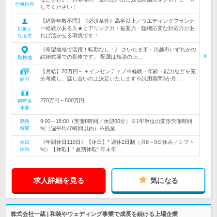
仕事内容
してください！
【経験年数不問】《必須条件》高卒以上／ウエディングプランナ
ー経験がある方★ヒアリング力・提案力・臨機応変な対応力があ
対象と
れば活かせる環境です！
なる方
《希望地域で活躍！転勤なし！》 さいたま市・川越市いずれかの
結婚式場での勤務です。 配属は相談の上…
勤務地
【月給】20万円～ + インセンティブ※経験・年齢・能力などを充
分考慮し、話し合いの上決定いたします※試用期間3か月…
給与
270万円～500万円
初年度
年収
9:00～18:00（実働8時間／休憩60分）※1年単位の変形労働時間
勤務
時間
制（週平均40時間以内）※残業…
《年間休日110日》【休日】* 週休2日制（月8～9日休み／シフト
休日
休暇
制）【休暇】* 夏期休暇* 年末年…
求人詳細を見る
気になる
株式会社一蔵 | 和装やウェディング事業で成長を続ける上場企業