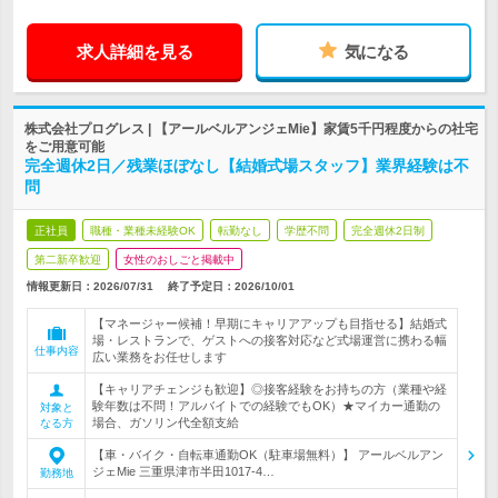
求人詳細を見る
気になる
株式会社プログレス | 【アールベルアンジェMie】家賃5千円程度からの社宅
をご用意可能
完全週休2日／残業ほぼなし【結婚式場スタッフ】業界経験は不
問
正社員
職種・業種未経験OK
転勤なし
学歴不問
完全週休2日制
第二新卒歓迎
女性のおしごと掲載中
情報更新日：2026/07/31
終了予定日：
2026/10/01
【マネージャー候補！早期にキャリアアップも目指せる】結婚式
場・レストランで、ゲストへの接客対応など式場運営に携わる幅
仕事内容
広い業務をお任せします
【キャリアチェンジも歓迎】◎接客経験をお持ちの方（業種や経
験年数は不問！アルバイトでの経験でもOK）★マイカー通勤の
対象と
場合、ガソリン代全額支給
なる方
【車・バイク・自転車通勤OK（駐車場無料）】 アールベルアン
ジェMie 三重県津市半田1017-4…
勤務地