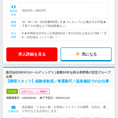
300万円～450万円
初年度
年収
10：00～19：00(実働8時間）# ★フレキシブルな働き方が可能★
勤務
時間
子育てや介護などで時短勤務をご…
# ★年間休日107日＋計画有給5日＝年112日以上休みも可能！* 月
休日
休暇
8～10日休み（シフト休）* …
求人詳細を見る
気になる
株式会社NIKKOホールディングス | 創業60年を誇る長野県の安定グループ
企業
【調理スタッフ】経験者歓迎／車通勤可／温泉施設でのお仕事
正社員
女性のおしごと掲載中
情報更新日：2026/06/04
終了予定日：
2026/11/12
温浴施設「うるおい館」や併設レストランでの調理、仕込み、盛
り付けなどをお任せします。
仕事内容