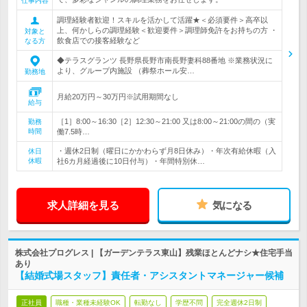
仕事内容
調理経験者歓迎！スキルを活かして活躍★＜必須要件＞高卒以
上、何かしらの調理経験＜歓迎要件＞調理師免許をお持ちの方 ・
対象と
飲食店での接客経験など
なる方
◆テラスグランツ 長野県長野市南長野妻科88番地 ※業務状況に
より、グループ内施設 （葬祭ホール安…
勤務地
月給20万円～30万円※試用期間なし
給与
［1］8:00～16:30［2］12:30～21:00 又は8:00～21:00の間の（実
勤務
時間
働7.5時…
・週休2日制（曜日にかかわらず月8日休み）・年次有給休暇（入
休日
休暇
社6カ月経過後に10日付与）・年間特別休…
求人詳細を見る
気になる
株式会社プログレス | 【ガーデンテラス東山】残業ほとんどナシ★住宅手当
あり
【結婚式場スタッフ】責任者・アシスタントマネージャー候補
正社員
職種・業種未経験OK
転勤なし
学歴不問
完全週休2日制