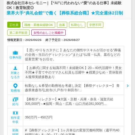
株式会社日本セレモニー | 【“AI”に代われない“愛”のある仕事】未経験
OK！教育制度◎
業界大手“典礼会館”で働く【葬祭系総合職】★完全週休2日制
正社員
職種・業種未経験OK
急募
転勤なし
学歴不問
第二新卒歓迎
女性のおしごと掲載中
情報更新日：2026/06/26
終了予定日：
2026/08/27
【 思いやりをカタチに 】あなたの個性やスキルが活かせる“葬儀
の企画～当日のディレクション”または“仏壇・仏具、墓石などの
仕事内容
提案営業”をお任せ。
【 お葬式に関する知識不問！未経験OK 】20～40代活躍中！男女
不問★子育て中のママさん社員も活躍中 ★残業少なめ・育休取得
対象と
＆復帰実績多数あり
なる方
転勤なし＆希望の勤務地を考慮し決定 【葬祭ディレクター】 青
森県青森市/弘前市/八戸市/十和田市/…
勤務地
【葬祭ディレクター】■大阪・京都・兵庫・奈良・滋賀月給
305,000円～■福岡・岡山・広島・山口月給281,000円…
給与
350万円～450万円
初年度
年収
# 【葬祭ディレクター】1ヶ月単位の変形労働時間制（週平均40
勤務
時間
時間以内）8：00～17：00 ※実働…