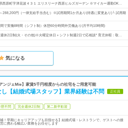
 沖縄県西原町字津花波４３１ エリスリーナ西原ヒルズガーデン ※マイカー通勤OK…
0円～288,200円（一律支給手当含む）※試用期間1か月あり(待遇に変更あり)└ 試用期
0の間で実働8時間（シフト制）休憩60分時間外労働あり(月平均10時間)
日* 週休2日制(火・その他)※火曜定休日＋シフト制週2日で応相談* 育児休暇：取…
気になる
ルアンジェMie】家賃5千円程度からの社宅をご用意可能
なし【結婚式場スタッフ】業界経験は不問
正社員
学歴不問
完全週休2日制
第二新卒歓迎
補！早期にキャリアアップも目指せる】結婚式場・レストランで、ゲストへの接
営に携わる幅広い業務をお任せします