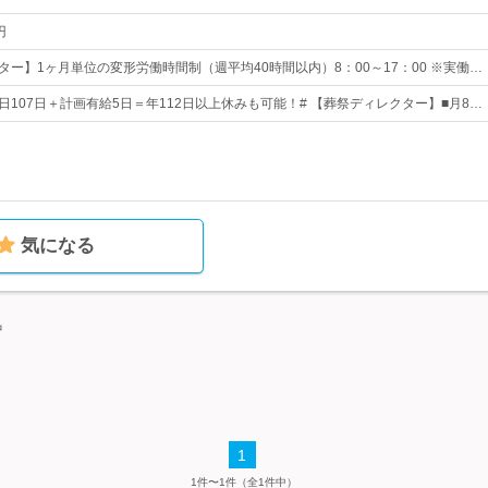
円
ター】1ヶ月単位の変形労働時間制（週平均40時間以内）8：00～17：00 ※実働…
日107日＋計画有給5日＝年112日以上休みも可能！# 【葬祭ディレクター】■月8…
気になる
中
1
1件〜1件（全1件中）