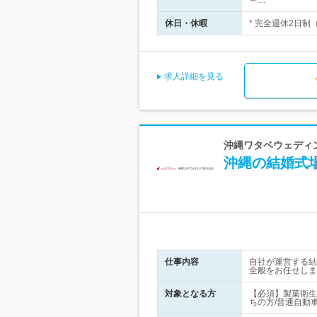
～…
休日・休暇
* 完全週休2日制
求人詳細を見る
沖縄ワタベウェディ
沖縄の結婚式
仕事内容
自社が運営する結
全般をお任せしま
対象となる方
【必須】製菓衛生
ちの方/普通自動