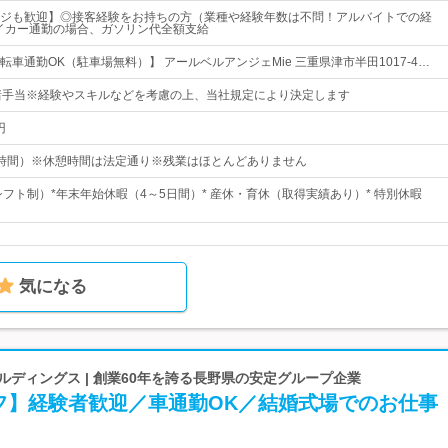
ジも歓迎】◎接客経験をお持ちの方（業種や経験年数は不問！アルバイトでの経
イカー通勤の場合、ガソリン代全額支給
車通勤OK（駐車場無料）】 アールベルアンジェMie 三重県津市半田1017-4…
諸手当※経験やスキルなどを考慮の上、当社規定により決定します
円
時間）※休憩時間は法定通り※残業はほとんどありません
シフト制）*年末年始休暇（4～5日間）* 産休・育休（取得実績あり）* 特別休暇
気になる
ールディングス | 創業60年を誇る長野県の安定グループ企業
フ】経験者歓迎／車通勤OK／結婚式場でのお仕事