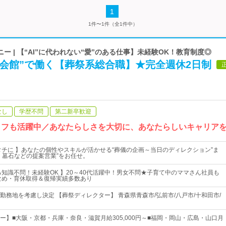
1
1件〜1件（全1件中）
ー | 【“AI”に代われない“愛”のある仕事】未経験OK！教育制度◎
礼会館”で働く【葬祭系総合職】★完全週休2日制
なし
学歴不問
第二新卒歓迎
タッフも活躍中／あなたらしさを大切に、あなたらしいキャリア
タチに 】あなたの個性やスキルが活かせる“葬儀の企画～当日のディレクション”ま
、墓石などの提案営業”をお任せ。
る知識不問！未経験OK 】20～40代活躍中！男女不問★子育て中のママさん社員も
なめ・育休取得＆復帰実績多数あり
勤務地を考慮し決定 【葬祭ディレクター】 青森県青森市/弘前市/八戸市/十和田市/
ー】■大阪・京都・兵庫・奈良・滋賀月給305,000円～■福岡・岡山・広島・山口月