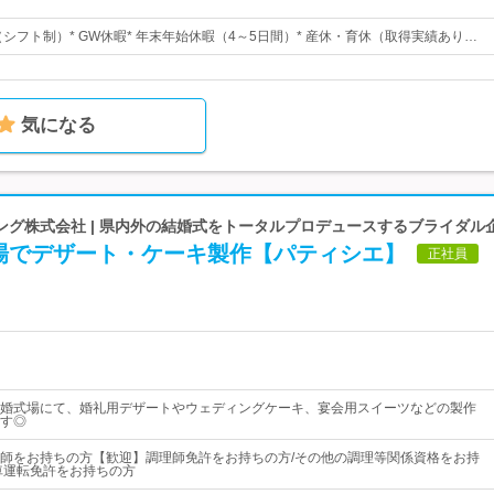
（シフト制）* GW休暇* 年末年始休暇（4～5日間）* 産休・育休（取得実績あり…
気になる
ング株式会社 | 県内外の結婚式をトータルプロデュースするブライダル
場でデザート・ケーキ製作【パティシエ】
正社員
婚式場にて、婚礼用デザートやウェディングケーキ、宴会用スイーツなどの製作
す◎
師をお持ちの方【歓迎】調理師免許をお持ちの方/その他の調理等関係資格をお持
車運転免許をお持ちの方