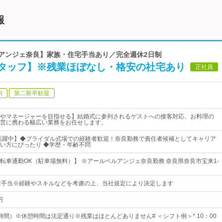
報
ルアンジェ奈良】家族・住宅手当あり／完全週休2日制
タッフ】※残業ほぼなし・格安の社宅あり
正社員
制
第二新卒歓迎
やマネージャーを目指せる】結婚式に参列されるゲストへの接客対応、お料理の
営に携わる幅広い業務をお任せします。
が活躍中】◆ブライダル式場での経験者歓迎！奈良勤務で責任者候補としてキャリア
い方にぴったり ◆学歴・年齢不問
転車通勤OK（駐車場無料）】 ※アールベルアンジェ奈良勤務 奈良県奈良市宝来1-
諸手当※経験やスキルなどを考慮の上、当社規定により決定します
円
時間）※休憩時間は法定通り※残業はほとんどありません# ＜シフト例＞* 10：00