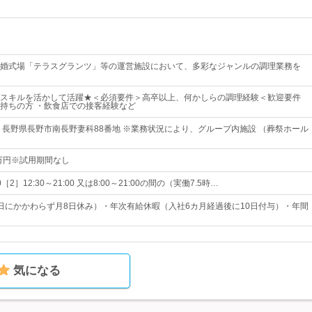
婚式場「テラスグランツ」等の運営施設において、多彩なジャンルの調理業務を
スキルを活かして活躍★＜必須要件＞高卒以上、何かしらの調理経験＜歓迎要件
持ちの方 ・飲食店での接客経験など
 長野県長野市南長野妻科88番地 ※業務状況により、グループ内施設 （葬祭ホール
0万円※試用期間なし
30［2］12:30～21:00 又は8:00～21:00の間の（実働7.5時…
日にかかわらず月8日休み）・年次有給休暇（入社6カ月経過後に10日付与）・年間
気になる