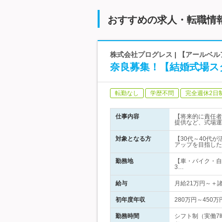
おすすめの求人・転職情
株式会社プログレス | 【アールベ
奈良募集！【結婚式場ス
転勤なし
学歴不問
完全週休2日
仕事内容
【将来的に責任者
提供など、式場運
対象となる方
【30代～40代
アップを目指した
勤務地
【車・バイク・自
3…
給与
月給21万円～＋
初年度年収
280万円～450万
勤務時間
シフト制（実働7