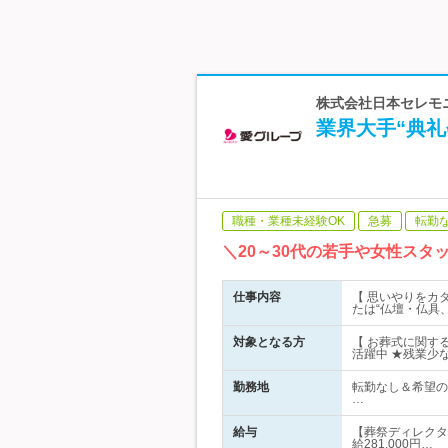
株式会社日本セレモニ
業界大手“典
職種・業種未経験OK
急募
転勤
＼20～30代の若手や女性ス
仕事内容
【 思いやりをカ
たは“仏壇・仏具
対象となる方
【 お葬式に関す
活躍中 ★残業少
勤務地
転勤なし＆希望の
…
給与
【葬祭ディレクタ
給281,000円…