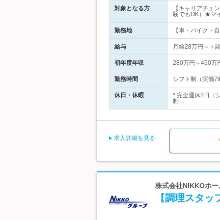
対象となる方
【キャリアチェン
験でもOK）★マ
勤務地
【車・バイク・自転
給与
月給28万円～＋
初年度年収
280万円～450万
勤務時間
シフト制（実働7
休日・休暇
* 完全週休2日（
制…
求人詳細を見る
株式会社NIKKOホ
【調理スタッ