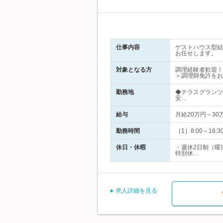
仕事内容
ゲストハウス型結
お任せします。
対象となる方
調理経験者歓迎！
＞調理師免許をお
勤務地
◆テラスグランツ
安…
給与
月給20万円～3
勤務時間
［1］8:00～16:
休日・休暇
・週休2日制（曜
特別休…
求人詳細を見る