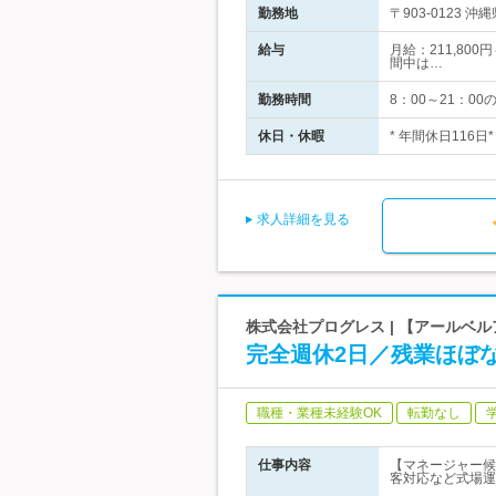
勤務地
〒903-0123
給与
月給：211,80
間中は…
勤務時間
8：00～21：0
休日・休暇
* 年間休日116
求人詳細を見る
株式会社プログレス | 【アールベ
完全週休2日／残業ほぼ
職種・業種未経験OK
転勤なし
仕事内容
【マネージャー候
客対応など式場運