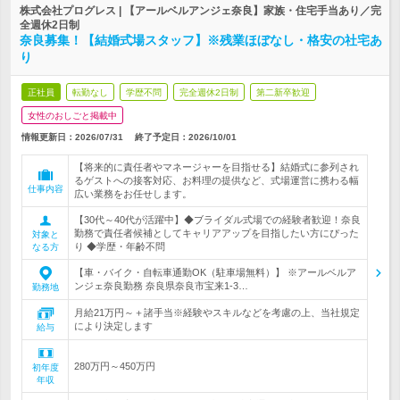
株式会社プログレス | 【アールベルアンジェ奈良】家族・住宅手当あり／完
全週休2日制
奈良募集！【結婚式場スタッフ】※残業ほぼなし・格安の社宅あ
り
正社員
転勤なし
学歴不問
完全週休2日制
第二新卒歓迎
女性のおしごと掲載中
情報更新日：2026/07/31
終了予定日：
2026/10/01
【将来的に責任者やマネージャーを目指せる】結婚式に参列され
るゲストへの接客対応、お料理の提供など、式場運営に携わる幅
仕事内容
広い業務をお任せします。
【30代～40代が活躍中】◆ブライダル式場での経験者歓迎！奈良
勤務で責任者候補としてキャリアアップを目指したい方にぴった
対象と
り ◆学歴・年齢不問
なる方
【車・バイク・自転車通勤OK（駐車場無料）】 ※アールベルア
ンジェ奈良勤務 奈良県奈良市宝来1-3…
勤務地
月給21万円～＋諸手当※経験やスキルなどを考慮の上、当社規定
により決定します
給与
280万円～450万円
初年度
年収