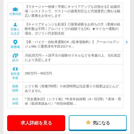
【マネージャー候補！早期にキャリアアップも目指せる】結婚式
場・レストランで、ゲストへの接客対応など式場運営に携わる幅
仕事内容
広い業務をお任せします
【キャリアチェンジも歓迎】◎接客経験をお持ちの方（業種や経
験年数は不問！アルバイトでの経験でもOK）★マイカー通勤の
対象と
場合、ガソリン代全額支給
なる方
【車・バイク・自転車通勤OK（駐車場無料）】 アールベルアン
ジェMie 三重県津市半田1017-4…
勤務地
月給28万円～＋諸手当※経験やスキルなどを考慮の上、当社規定
により決定します
給与
280万円～450万円
初年度
年収
シフト制（実働7時間）※休憩時間は法定通り※残業はほとんど
勤務
時間
ありません
* 完全週休2日（シフト制）*年末年始休暇（4～5日間）* 産休・育
休日
休暇
休（取得実績あり）* 特別休暇制…
求人詳細を見る
気になる