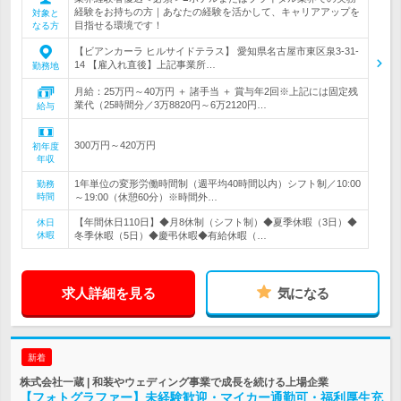
経験をお持ちの方｜あなたの経験を活かして、キャリアアップを
対象と
目指せる環境です！
なる方
【ビアンカーラ ヒルサイドテラス】 愛知県名古屋市東区泉3-31-
14 【雇入れ直後】上記事業所…
勤務地
月給：25万円～40万円 ＋ 諸手当 ＋ 賞与年2回※上記には固定残
業代（25時間分／3万8820円～6万2120円…
給与
300万円～420万円
初年度
年収
1年単位の変形労働時間制（週平均40時間以内）シフト制／10:00
勤務
時間
～19:00（休憩60分）※時間外…
【年間休日110日】◆月8休制（シフト制）◆夏季休暇（3日）◆
休日
休暇
冬季休暇（5日）◆慶弔休暇◆有給休暇（…
求人詳細を見る
気になる
新着
株式会社一蔵 | 和装やウェディング事業で成長を続ける上場企業
【フォトグラファー】未経験歓迎・マイカー通勤可・福利厚生充