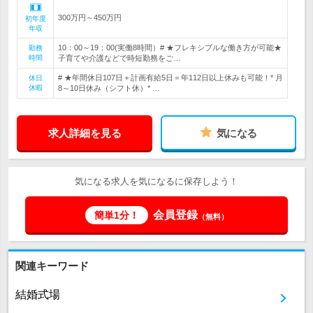
300万円～450万円
初年度
年収
10：00～19：00(実働8時間）# ★フレキシブルな働き方が可能★
勤務
時間
子育てや介護などで時短勤務をご…
# ★年間休日107日＋計画有給5日＝年112日以上休みも可能！* 月
休日
休暇
8～10日休み（シフト休）* …
求人詳細を見る
気になる
気になる求人を気になるに保存しよう！
会員登録
簡単1分！
（無料）
関連キーワード
結婚式場