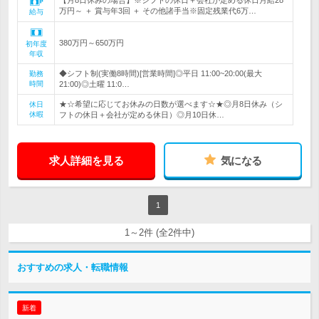
【月8日休みの場合】※シフトの休日＋会社が定める休日月給28
万円～ ＋ 賞与年3回 ＋ その他諸手当※固定残業代6万…
給与
380万円～650万円
初年度
年収
◆シフト制(実働8時間)[営業時間]◎平日 11:00~20:00(最大
勤務
時間
21:00)◎土曜 11:0…
★☆希望に応じてお休みの日数が選べます☆★◎月8日休み（シ
休日
休暇
フトの休日＋会社が定める休日）◎月10日休…
求人詳細を見る
気になる
1
1～2件 (全2件中)
おすすめの求人・転職情報
新着