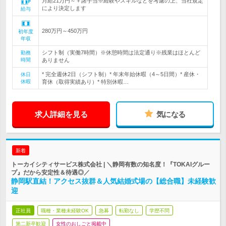
月給21万円～＋諸手当※経験やスキルなどを考慮の上、当社規定
により決定します
給与
280万円～450万円
初年度
年収
シフト制（実働7時間）※休憩時間は法定通り※残業はほとんど
勤務
時間
ありません
* 完全週休2日（シフト制）* 年末年始休暇（4～5日間）* 産休・
休日
休暇
育休（取得実績あり）* 特別休暇…
求人詳細を見る
気になる
新着
トーカイシティサービス株式会社 | ＼静岡有数の知名度！『TOKAIグルー
プ』だから安定性＆待遇◎／
静岡駅直結！アクセス抜群＆人気結婚式場の【総合職】未経験歓
迎
正社員
職種・業種未経験OK
急募
転勤なし
学歴不問
第二新卒歓迎
女性のおしごと掲載中