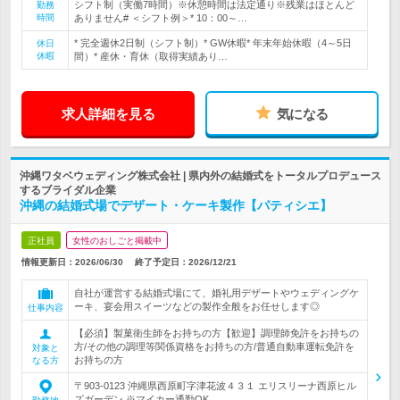
シフト制（実働7時間）※休憩時間は法定通り※残業はほとんど
勤務
時間
ありません# ＜シフト例＞* 10：00～…
* 完全週休2日制（シフト制）* GW休暇* 年末年始休暇（4～5日
休日
休暇
間）* 産休・育休（取得実績あり…
求人詳細を見る
気になる
沖縄ワタベウェディング株式会社 | 県内外の結婚式をトータルプロデュース
するブライダル企業
沖縄の結婚式場でデザート・ケーキ製作【パティシエ】
正社員
女性のおしごと掲載中
情報更新日：2026/06/30
終了予定日：
2026/12/21
自社が運営する結婚式場にて、婚礼用デザートやウェディングケ
ーキ、宴会用スイーツなどの製作全般をお任せします◎
仕事内容
【必須】製菓衛生師をお持ちの方【歓迎】調理師免許をお持ちの
方/その他の調理等関係資格をお持ちの方/普通自動車運転免許を
対象と
お持ちの方
なる方
〒903-0123 沖縄県西原町字津花波４３１ エリスリーナ西原ヒル
ズガーデン ※マイカー通勤OK…