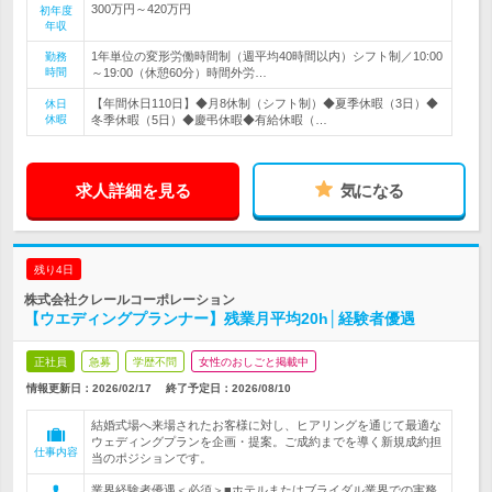
300万円～420万円
初年度
年収
1年単位の変形労働時間制（週平均40時間以内）シフト制／10:00
勤務
時間
～19:00（休憩60分）時間外労…
【年間休日110日】◆月8休制（シフト制）◆夏季休暇（3日）◆
休日
休暇
冬季休暇（5日）◆慶弔休暇◆有給休暇（…
求人詳細を見る
気になる
残り4日
株式会社クレールコーポレーション
【ウエディングプランナー】残業月平均20h│経験者優遇
正社員
急募
学歴不問
女性のおしごと掲載中
情報更新日：2026/02/17
終了予定日：
2026/08/10
結婚式場へ来場されたお客様に対し、ヒアリングを通じて最適な
ウェディングプランを企画・提案。ご成約までを導く新規成約担
仕事内容
当のポジションです。
業界経験者優遇＜必須＞■ホテルまたはブライダル業界での実務