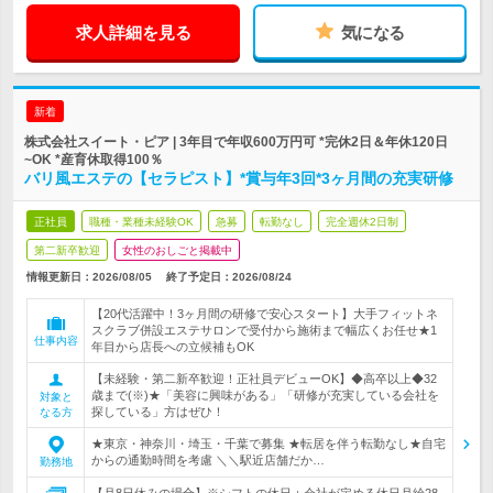
求人詳細を見る
気になる
新着
株式会社スイート・ピア | 3年目で年収600万円可 *完休2日＆年休120日
~OK *産育休取得100％
バリ風エステの【セラピスト】*賞与年3回*3ヶ月間の充実研修
正社員
職種・業種未経験OK
急募
転勤なし
完全週休2日制
第二新卒歓迎
女性のおしごと掲載中
情報更新日：2026/08/05
終了予定日：
2026/08/24
【20代活躍中！3ヶ月間の研修で安心スタート】大手フィットネ
スクラブ併設エステサロンで受付から施術まで幅広くお任せ★1
仕事内容
年目から店長への立候補もOK
【未経験・第二新卒歓迎！正社員デビューOK】◆高卒以上◆32
歳まで(※)★「美容に興味がある」「研修が充実している会社を
対象と
探している」方はぜひ！
なる方
★東京・神奈川・埼玉・千葉で募集 ★転居を伴う転勤なし★自宅
からの通勤時間を考慮 ＼＼駅近店舗だか…
勤務地