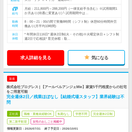
勤務地
月給：211,800円～288,200円（一律支給手当含む）※試用期間1
か月あり(待遇に変更あり)└ 試用期間中は…
給与
8：00～21：00の間で実働8時間（シフト制）休憩60分時間外労
勤務
時間
働あり(月平均10時間)
* 年間休日116日* 週休2日制(火・その他)※火曜定休日＋シフト制
休日
休暇
週2日で応相談* 育児休暇：取…
求人詳細を見る
気になる
新着
株式会社プログレス | 【アールベルアンジェMie】家賃5千円程度からの社宅
をご用意可能
完全週休2日／残業ほぼなし【結婚式場スタッフ】業界経験は不
問
正社員
職種・業種未経験OK
転勤なし
学歴不問
完全週休2日制
第二新卒歓迎
女性のおしごと掲載中
情報更新日：2026/07/31
終了予定日：
2026/10/01