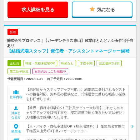
求人詳細を見る
気になる
新着
株式会社プログレス | 【ガーデンテラス東山】残業ほとんどナシ★住宅手当
あり
【結婚式場スタッフ】責任者・アシスタントマネージャー候補
正社員
職種・業種未経験OK
転勤なし
学歴不問
完全週休2日制
第二新卒歓迎
女性のおしごと掲載中
情報更新日：2026/07/31
終了予定日：
2026/10/01
【未経験からステップアップ可能！】結婚式に参列されるゲスト
への接客対応、お料理の提供など、式場運営に携わる幅広い業務
仕事内容
をお任せします。
【業界・職種未経験OK！正社員デビュー大歓迎】これからのキ
ャリアアップを目指す方や、安定環境で長く働きたい方はぜひ！
対象と
人物重視で採用いたします。
なる方
【車・バイク・自転車通勤OK（駐車場無料）】 愛知県名古屋市
千種区東山元町3丁目70 ガーデンテラ…
勤務地