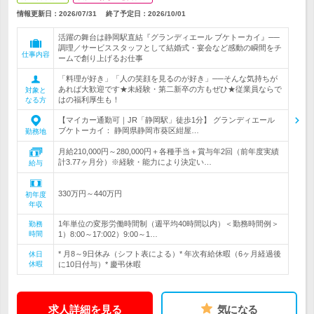
情報更新日：2026/07/31
終了予定日：
2026/10/01
活躍の舞台は静岡駅直結『グランディエール ブケトーカイ』──
調理／サービススタッフとして結婚式・宴会など感動の瞬間をチ
仕事内容
ームで創り上げるお仕事
「料理が好き」「人の笑顔を見るのが好き」──そんな気持ちが
あれば大歓迎です★未経験・第二新卒の方もぜひ★従業員ならで
対象と
はの福利厚生も！
なる方
【マイカー通勤可｜JR「静岡駅」徒歩1分】 グランディエール
ブケトーカイ： 静岡県静岡市葵区紺屋…
勤務地
月給210,000円～280,000円＋各種手当＋賞与年2回（前年度実績
計3.77ヶ月分）※経験・能力により決定い…
給与
330万円～440万円
初年度
年収
1年単位の変形労働時間制（週平均40時間以内）＜勤務時間例＞
勤務
時間
1）8:00～17:002）9:00～1…
* 月8～9日休み（シフト表による）* 年次有給休暇（6ヶ月経過後
休日
休暇
に10日付与）* 慶弔休暇
求人詳細を見る
気になる