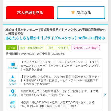
求人詳細を見る
気になる
株式会社日本セレモニー | 冠婚葬祭業界でトップクラスの実績◎異業種から
の転職者多数
あなたらしさを活かす【ブライダルスタッフ】★月8～10日休み
正社員
職種・業種未経験OK
急募
学歴不問
女性のおしごと掲載中
情報更新日：2026/06/26
終了予定日：
2026/08/27
【ブライダルアドバイザー】【ブライダルプランナー】【コスチ
ュームアドバイザー】【バンケットコーディネーター】のいずれ
仕事内容
かの業務をお任せ。
【 好きも優しさも得意も、あなたの“長所”を活かせるお仕事です
】★未経験OK！営業・飲食店サービス・アパレル…他業種スタ
対象と
ートの先輩が多数活躍中
なる方
全国に展開している結婚式場の いずれかに配属します。 ★ご希
望とお住まいを考慮して決定します。 ★…
勤務地
神奈川：月給283,000円～近畿：月給273,000円～愛知：月給
265,000円～西日本（岡山・広島・山口・福岡…
給与