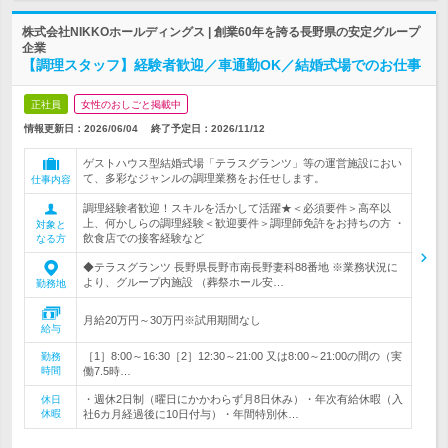
株式会社NIKKOホールディングス | 創業60年を誇る長野県の安定グループ
企業
【調理スタッフ】経験者歓迎／車通勤OK／結婚式場でのお仕事
正社員
女性のおしごと掲載中
情報更新日：2026/06/04
終了予定日：
2026/11/12
ゲストハウス型結婚式場「テラスグランツ」等の運営施設におい
て、多彩なジャンルの調理業務をお任せします。
仕事内容
調理経験者歓迎！スキルを活かして活躍★＜必須要件＞高卒以
上、何かしらの調理経験＜歓迎要件＞調理師免許をお持ちの方 ・
対象と
飲食店での接客経験など
なる方
◆テラスグランツ 長野県長野市南長野妻科88番地 ※業務状況に
より、グループ内施設 （葬祭ホール安…
勤務地
月給20万円～30万円※試用期間なし
給与
［1］8:00～16:30［2］12:30～21:00 又は8:00～21:00の間の（実
勤務
時間
働7.5時…
・週休2日制（曜日にかかわらず月8日休み）・年次有給休暇（入
休日
休暇
社6カ月経過後に10日付与）・年間特別休…