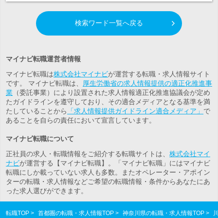
検索ワード一覧へ戻る
マイナビ転職運営者情報
マイナビ転職は
株式会社マイナビ
が運営する転職・求人情報サイト
です。 マイナビ転職は、
厚生労働省の求人情報提供の適正化推進事
業
（委託事業）により設置された求人情報適正化推進協議会が定め
たガイドラインを遵守しており、その適合メディアとなる基準を満
たしていることから
「求人情報提供ガイドライン適合メディア」
で
あることを自らの責任において宣言しています。
マイナビ転職について
正社員の求人・転職情報をご紹介する転職サイトは、
株式会社マイ
ナビ
が運営する【マイナビ転職】。「マイナビ転職」にはマイナビ
転職にしか載っていない求人も多数。また
オペレーター・アポイン
ター
の転職・求人情報などご希望の転職情報・条件からあなたにあ
った求人選びができます。
転職TOP
首都圏の転職・求人情報TOP
神奈川県の転職・求人情報TOP