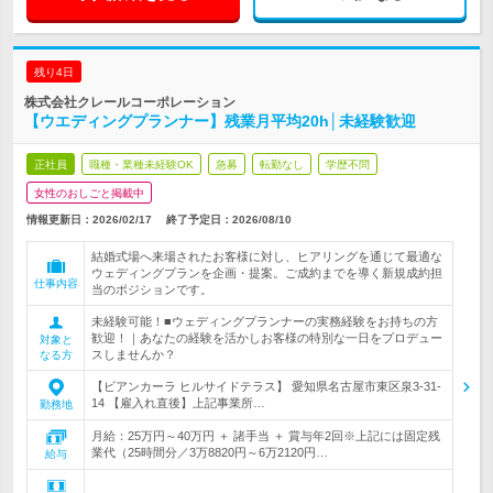
残り4日
株式会社クレールコーポレーション
【ウエディングプランナー】残業月平均20h│未経験歓迎
正社員
職種・業種未経験OK
急募
転勤なし
学歴不問
女性のおしごと掲載中
情報更新日：2026/02/17
終了予定日：
2026/08/10
結婚式場へ来場されたお客様に対し、ヒアリングを通じて最適な
ウェディングプランを企画・提案。ご成約までを導く新規成約担
仕事内容
当のポジションです。
未経験可能！■ウェディングプランナーの実務経験をお持ちの方
歓迎！｜あなたの経験を活かしお客様の特別な一日をプロデュー
対象と
スしませんか？
なる方
【ビアンカーラ ヒルサイドテラス】 愛知県名古屋市東区泉3-31-
14 【雇入れ直後】上記事業所…
勤務地
月給：25万円～40万円 ＋ 諸手当 ＋ 賞与年2回※上記には固定残
業代（25時間分／3万8820円～6万2120円…
給与