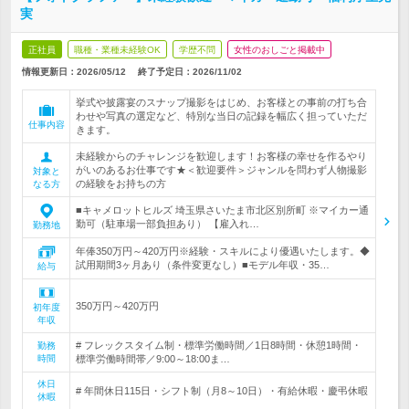
実
正社員
職種・業種未経験OK
学歴不問
女性のおしごと掲載中
情報更新日：2026/05/12
終了予定日：
2026/11/02
挙式や披露宴のスナップ撮影をはじめ、お客様との事前の打ち合
わせや写真の選定など、特別な当日の記録を幅広く担っていただ
仕事内容
きます。
未経験からのチャレンジを歓迎します！お客様の幸せを作るやり
がいのあるお仕事です★＜歓迎要件＞ジャンルを問わず人物撮影
対象と
の経験をお持ちの方
なる方
■キャメロットヒルズ 埼玉県さいたま市北区別所町 ※マイカー通
勤可（駐車場一部負担あり） 【雇入れ…
勤務地
年俸350万円～420万円※経験・スキルにより優遇いたします。◆
試用期間3ヶ月あり（条件変更なし）■モデル年収・35…
給与
350万円～420万円
初年度
年収
# フレックスタイム制・標準労働時間／1日8時間・休憩1時間・
勤務
時間
標準労働時間帯／9:00～18:00ま…
休日
# 年間休日115日・シフト制（月8～10日）・有給休暇・慶弔休暇
休暇