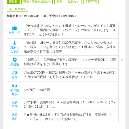
正社員
職種・業種未経験OK
急募
転勤なし
学歴不問
第二新卒歓迎
情報更新日：2026/07/31
終了予定日：
2026/10/29
【★未経験でも始めやすい！機械オペレーションがメイン】JFE
スチール工場内にて鋼管（＝鉄パイプ）の製造に携わります。★
仕事内容
年間130日近く休む社員も！
【未経験・UIターン歓迎】◎20代活躍中！◎ムリのない働き方
で、収入アップを目指したい方はぜひ！★県外のご応募・入社実
対象と
績多数◎子育て世代活躍中
なる方
【 転勤なし｜武豊町or半田市の工場内｜マイカー通勤OK 】 ◎勤
務地は希望をもとに配属します。…
勤務地
月給20万700円～30万2480円＋諸手当★前職給を考慮！★1年目
で月収30万円以上も可能！★残業代は100％支給…
給与
360万円～500万円
初年度
年収
シフト制（実働8時間）# ▼勤務時間例（１）06:45～15:30（２）
勤務
時間
14:30～23:15（３）…
# ★年間休日113日＋平均有給取得日数は17.6日！実質年間で
休日
休暇
『130日以上』休んでいる人も多いん…