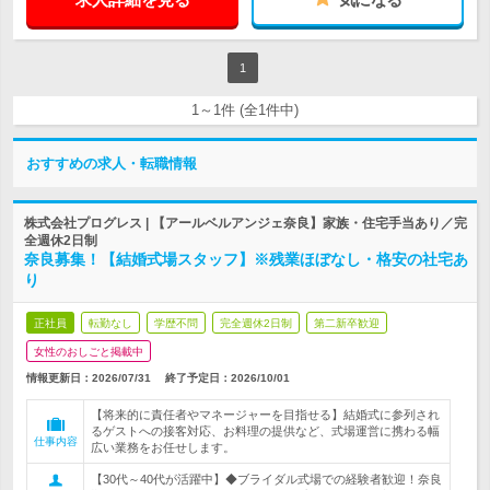
1
1～1件 (全1件中)
おすすめの求人・転職情報
株式会社プログレス | 【アールベルアンジェ奈良】家族・住宅手当あり／完
全週休2日制
奈良募集！【結婚式場スタッフ】※残業ほぼなし・格安の社宅あ
り
正社員
転勤なし
学歴不問
完全週休2日制
第二新卒歓迎
女性のおしごと掲載中
情報更新日：2026/07/31
終了予定日：
2026/10/01
【将来的に責任者やマネージャーを目指せる】結婚式に参列され
るゲストへの接客対応、お料理の提供など、式場運営に携わる幅
仕事内容
広い業務をお任せします。
【30代～40代が活躍中】◆ブライダル式場での経験者歓迎！奈良