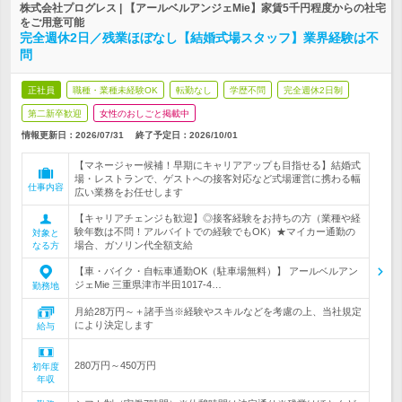
株式会社プログレス | 【アールベルアンジェMie】家賃5千円程度からの社宅
をご用意可能
完全週休2日／残業ほぼなし【結婚式場スタッフ】業界経験は不
問
正社員
職種・業種未経験OK
転勤なし
学歴不問
完全週休2日制
第二新卒歓迎
女性のおしごと掲載中
情報更新日：2026/07/31
終了予定日：
2026/10/01
【マネージャー候補！早期にキャリアアップも目指せる】結婚式
場・レストランで、ゲストへの接客対応など式場運営に携わる幅
仕事内容
広い業務をお任せします
【キャリアチェンジも歓迎】◎接客経験をお持ちの方（業種や経
験年数は不問！アルバイトでの経験でもOK）★マイカー通勤の
対象と
場合、ガソリン代全額支給
なる方
【車・バイク・自転車通勤OK（駐車場無料）】 アールベルアン
ジェMie 三重県津市半田1017-4…
勤務地
月給28万円～＋諸手当※経験やスキルなどを考慮の上、当社規定
により決定します
給与
280万円～450万円
初年度
年収