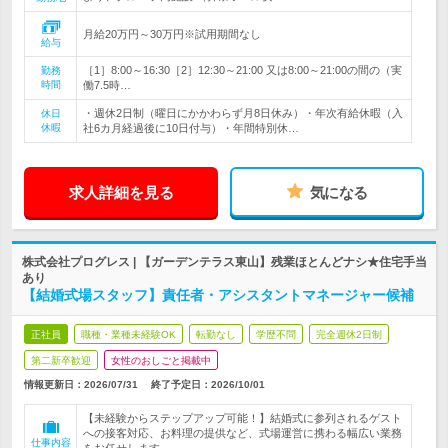
月給20万円～30万円※試用期間なし
給与
［1］8:00～16:30［2］12:30～21:00 又は8:00～21:00の間の（実
勤務
時間
働7.5時…
・週休2日制（曜日にかかわらず月8日休み）・年次有給休暇（入
休日
休暇
社6カ月経過後に10日付与）・年間特別休…
求人詳細を見る
気になる
株式会社プログレス | 【ガーデンテラス東山】残業ほとんどナシ★住宅手当
あり
【結婚式場スタッフ】責任者・アシスタントマネージャー候補
正社員
職種・業種未経験OK
転勤なし
学歴不問
完全週休2日制
第二新卒歓迎
女性のおしごと掲載中
情報更新日：2026/07/31
終了予定日：
2026/10/01
【未経験からステップアップ可能！】結婚式に参列されるゲスト
への接客対応、お料理の提供など、式場運営に携わる幅広い業務
仕事内容