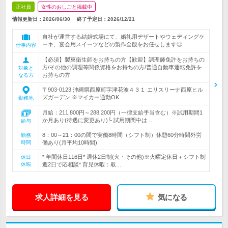
正社員
女性のおしごと掲載中
情報更新日：2026/06/30
終了予定日：
2026/12/21
自社が運営する結婚式場にて、婚礼用デザートやウェディングケ
ーキ、宴会用スイーツなどの製作全般をお任せします◎
仕事内容
【必須】製菓衛生師をお持ちの方【歓迎】調理師免許をお持ちの
方/その他の調理等関係資格をお持ちの方/普通自動車運転免許を
対象と
お持ちの方
なる方
〒903-0123 沖縄県西原町字津花波４３１ エリスリーナ西原ヒル
ズガーデン ※マイカー通勤OK…
勤務地
月給：211,800円～288,200円（一律支給手当含む）※試用期間1
か月あり(待遇に変更あり)└ 試用期間中は…
給与
8：00～21：00の間で実働8時間（シフト制）休憩60分時間外労
勤務
時間
働あり(月平均10時間)
* 年間休日116日* 週休2日制(火・その他)※火曜定休日＋シフト制
休日
休暇
週2日で応相談* 育児休暇：取…
求人詳細を見る
気になる