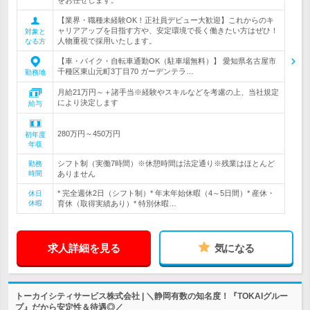
をお任せします。
【業界・職種未経験OK！正社員デビュー大歓迎】これからのキ
ャリアアップを目指す方や、安定環境で長く働きたい方はぜひ！
対象と
人物重視で採用いたします。
なる方
【車・バイク・自転車通勤OK（駐車場無料）】 愛知県名古屋市
千種区東山元町3丁目70 ガーデンテラ…
勤務地
月給21万円～＋諸手当※経験やスキルなどを考慮の上、当社規定
により決定します
給与
280万円～450万円
初年度
年収
シフト制（実働7時間）※休憩時間は法定通り※残業はほとんど
勤務
時間
ありません
* 完全週休2日（シフト制）* 年末年始休暇（4～5日間）* 産休・
休日
休暇
育休（取得実績あり）* 特別休暇…
求人詳細を見る
気になる
トーカイシティサービス株式会社 | ＼静岡有数の知名度！『TOKAIグルー
プ』だから安定性＆待遇◎／