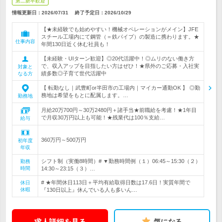
第二新卒歓迎
情報更新日：2026/07/31
終了予定日：
2026/10/29
【★未経験でも始めやすい！機械オペレーションがメイン】JFE
スチール工場内にて鋼管（＝鉄パイプ）の製造に携わります。★
仕事内容
年間130日近く休む社員も！
【未経験・UIターン歓迎】◎20代活躍中！◎ムリのない働き方
で、収入アップを目指したい方はぜひ！★県外のご応募・入社実
対象と
績多数◎子育て世代活躍中
なる方
【 転勤なし｜武豊町or半田市の工場内｜マイカー通勤OK 】 ◎勤
務地は希望をもとに配属します。…
勤務地
月給20万700円～30万2480円＋諸手当★前職給を考慮！★1年目
で月収30万円以上も可能！★残業代は100％支給…
給与
360万円～500万円
初年度
年収
シフト制（実働8時間）# ▼勤務時間例（１）06:45～15:30（２）
勤務
時間
14:30～23:15（３）…
# ★年間休日113日＋平均有給取得日数は17.6日！実質年間で
休日
休暇
『130日以上』休んでいる人も多いん…
求人詳細を見る
気になる