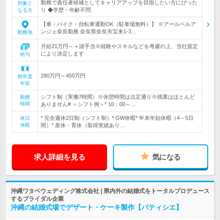
勤務で責任者候補としてキャリアアップを目指したい方にぴった
対象と
り ◆学歴・年齢不問
なる方
【車・バイク・自転車通勤OK（駐車場無料）】 ※アールベルア
ンジェ奈良勤務 奈良県奈良市宝来1-3…
勤務地
月給21万円～＋諸手当※経験やスキルなどを考慮の上、当社規定
により決定します
給与
280万円～450万円
初年度
年収
シフト制（実働7時間）※休憩時間は法定通り※残業はほとんど
勤務
時間
ありません# ＜シフト例＞* 10：00～…
* 完全週休2日制（シフト制）* GW休暇* 年末年始休暇（4～5日
休日
休暇
間）* 産休・育休（取得実績あり…
求人詳細を見る
気になる
沖縄ワタベウェディング株式会社 | 県内外の結婚式をトータルプロデュース
するブライダル企業
沖縄の結婚式場でデザート・ケーキ製作【パティシエ】