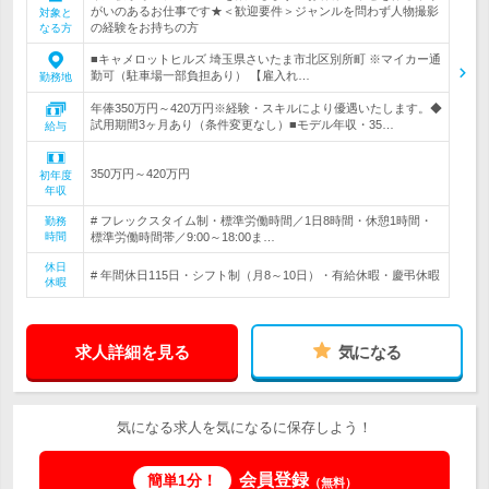
がいのあるお仕事です★＜歓迎要件＞ジャンルを問わず人物撮影
対象と
の経験をお持ちの方
なる方
■キャメロットヒルズ 埼玉県さいたま市北区別所町 ※マイカー通
勤可（駐車場一部負担あり） 【雇入れ…
勤務地
年俸350万円～420万円※経験・スキルにより優遇いたします。◆
試用期間3ヶ月あり（条件変更なし）■モデル年収・35…
給与
350万円～420万円
初年度
年収
# フレックスタイム制・標準労働時間／1日8時間・休憩1時間・
勤務
時間
標準労働時間帯／9:00～18:00ま…
休日
# 年間休日115日・シフト制（月8～10日）・有給休暇・慶弔休暇
休暇
求人詳細を見る
気になる
気になる求人を気になるに保存しよう！
会員登録
簡単1分！
（無料）