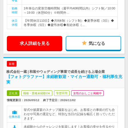
年収
1年単位の変形労働時間制（週平均40時間以内）シフト制／10:00
勤務
時間
～19:00（休憩60分）※時間外…
【年間休日110日】◆月8休制（シフト制）◆夏季休暇（3日）◆
休日
休暇
冬季休暇（5日）◆慶弔休暇◆有給休暇（…
求人詳細を見る
気になる
新着
株式会社一蔵 | 和装やウェディング事業で成長を続ける上場企業
【フォトグラファー】未経験歓迎・マイカー通勤可・福利厚生充
実
正社員
職種・業種未経験OK
学歴不問
女性のおしごと掲載中
情報更新日：2026/05/12
終了予定日：
2026/11/02
挙式や披露宴のスナップ撮影をはじめ、お客様との事前の打ち合
わせや写真の選定など、特別な当日の記録を幅広く担っていただ
仕事内容
きます。
未経験からのチャレンジを歓迎します！お客様の幸せを作るやり