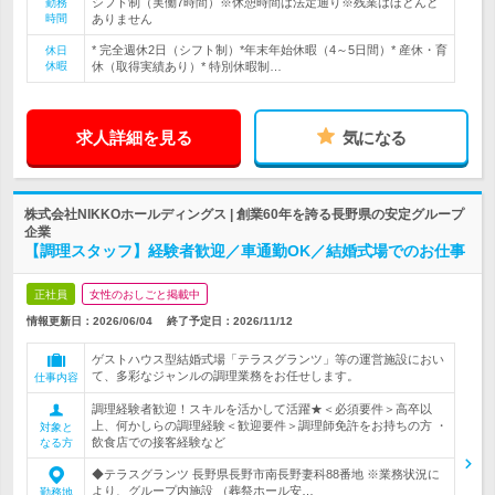
シフト制（実働7時間）※休憩時間は法定通り※残業はほとんど
勤務
時間
ありません
* 完全週休2日（シフト制）*年末年始休暇（4～5日間）* 産休・育
休日
休暇
休（取得実績あり）* 特別休暇制…
求人詳細を見る
気になる
株式会社NIKKOホールディングス | 創業60年を誇る長野県の安定グループ
企業
【調理スタッフ】経験者歓迎／車通勤OK／結婚式場でのお仕事
正社員
女性のおしごと掲載中
情報更新日：2026/06/04
終了予定日：
2026/11/12
ゲストハウス型結婚式場「テラスグランツ」等の運営施設におい
て、多彩なジャンルの調理業務をお任せします。
仕事内容
調理経験者歓迎！スキルを活かして活躍★＜必須要件＞高卒以
上、何かしらの調理経験＜歓迎要件＞調理師免許をお持ちの方 ・
対象と
飲食店での接客経験など
なる方
◆テラスグランツ 長野県長野市南長野妻科88番地 ※業務状況に
より、グループ内施設 （葬祭ホール安…
勤務地