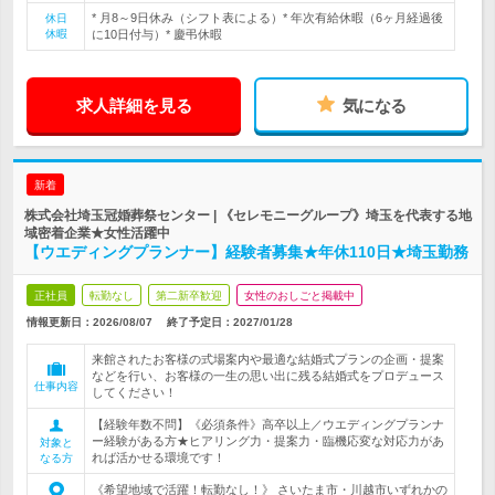
* 月8～9日休み（シフト表による）* 年次有給休暇（6ヶ月経過後
休日
休暇
に10日付与）* 慶弔休暇
求人詳細を見る
気になる
新着
株式会社埼玉冠婚葬祭センター | 《セレモニーグループ》埼玉を代表する地
域密着企業★女性活躍中
【ウエディングプランナー】経験者募集★年休110日★埼玉勤務
正社員
転勤なし
第二新卒歓迎
女性のおしごと掲載中
情報更新日：2026/08/07
終了予定日：
2027/01/28
来館されたお客様の式場案内や最適な結婚式プランの企画・提案
などを行い、お客様の一生の思い出に残る結婚式をプロデュース
仕事内容
してください！
【経験年数不問】《必須条件》高卒以上／ウエディングプランナ
ー経験がある方★ヒアリング力・提案力・臨機応変な対応力があ
対象と
れば活かせる環境です！
なる方
《希望地域で活躍！転勤なし！》 さいたま市・川越市いずれかの