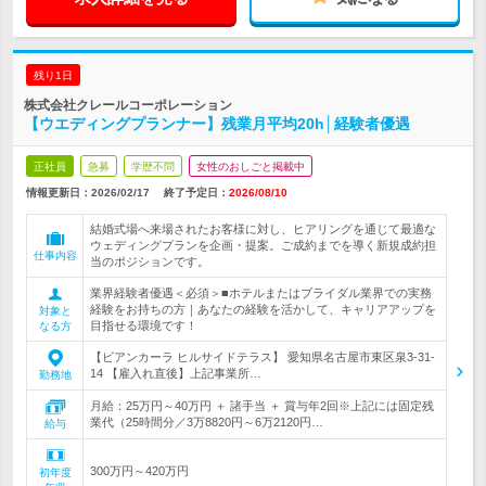
残り1日
株式会社クレールコーポレーション
【ウエディングプランナー】残業月平均20h│経験者優遇
正社員
急募
学歴不問
女性のおしごと掲載中
情報更新日：2026/02/17
終了予定日：
2026/08/10
結婚式場へ来場されたお客様に対し、ヒアリングを通じて最適な
ウェディングプランを企画・提案。ご成約までを導く新規成約担
仕事内容
当のポジションです。
業界経験者優遇＜必須＞■ホテルまたはブライダル業界での実務
経験をお持ちの方｜あなたの経験を活かして、キャリアアップを
対象と
目指せる環境です！
なる方
【ビアンカーラ ヒルサイドテラス】 愛知県名古屋市東区泉3-31-
14 【雇入れ直後】上記事業所…
勤務地
月給：25万円～40万円 ＋ 諸手当 ＋ 賞与年2回※上記には固定残
業代（25時間分／3万8820円～6万2120円…
給与
300万円～420万円
初年度