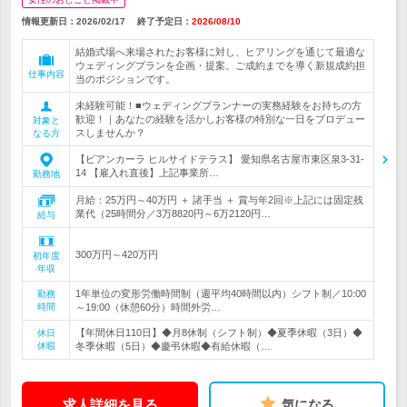
情報更新日：2026/02/17
終了予定日：
2026/08/10
結婚式場へ来場されたお客様に対し、ヒアリングを通じて最適な
ウェディングプランを企画・提案。ご成約までを導く新規成約担
仕事内容
当のポジションです。
未経験可能！■ウェディングプランナーの実務経験をお持ちの方
歓迎！｜あなたの経験を活かしお客様の特別な一日をプロデュー
対象と
スしませんか？
なる方
【ビアンカーラ ヒルサイドテラス】 愛知県名古屋市東区泉3-31-
14 【雇入れ直後】上記事業所…
勤務地
月給：25万円～40万円 ＋ 諸手当 ＋ 賞与年2回※上記には固定残
業代（25時間分／3万8820円～6万2120円…
給与
300万円～420万円
初年度
年収
1年単位の変形労働時間制（週平均40時間以内）シフト制／10:00
勤務
時間
～19:00（休憩60分）時間外労…
【年間休日110日】◆月8休制（シフト制）◆夏季休暇（3日）◆
休日
休暇
冬季休暇（5日）◆慶弔休暇◆有給休暇（…
求人詳細を見る
気になる