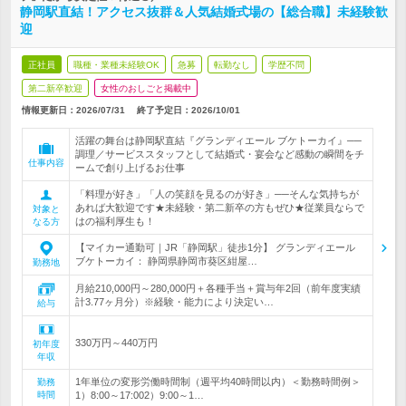
静岡駅直結！アクセス抜群＆人気結婚式場の【総合職】未経験歓
迎
正社員
職種・業種未経験OK
急募
転勤なし
学歴不問
第二新卒歓迎
女性のおしごと掲載中
情報更新日：2026/07/31
終了予定日：
2026/10/01
活躍の舞台は静岡駅直結『グランディエール ブケトーカイ』──
調理／サービススタッフとして結婚式・宴会など感動の瞬間をチ
仕事内容
ームで創り上げるお仕事
「料理が好き」「人の笑顔を見るのが好き」──そんな気持ちが
あれば大歓迎です★未経験・第二新卒の方もぜひ★従業員ならで
対象と
はの福利厚生も！
なる方
【マイカー通勤可｜JR「静岡駅」徒歩1分】 グランディエール
ブケトーカイ： 静岡県静岡市葵区紺屋…
勤務地
月給210,000円～280,000円＋各種手当＋賞与年2回（前年度実績
計3.77ヶ月分）※経験・能力により決定い…
給与
330万円～440万円
初年度
年収
1年単位の変形労働時間制（週平均40時間以内）＜勤務時間例＞
勤務
時間
1）8:00～17:002）9:00～1…