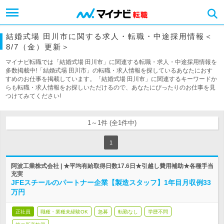
結婚式場 田川市に関する求人・転職・中途採用情報＜
8/7（金）更新＞
マイナビ転職では「結婚式場 田川市」に関連する転職・求人・中途採用情報を
多数掲載中!「結婚式場 田川市」の転職・求人情報を探しているあなたにおす
すめのお仕事を掲載しています。「結婚式場 田川市」に関連するキーワードか
らも転職・求人情報をお探しいただけるので、あなたにぴったりのお仕事を見
つけてみてください!
1～1件 (全1件中)
1
阿波工業株式会社 | ★平均有給取得日数17.6日★引越し費用補助★各種手当
充実
JFEスチールのパートナー企業【製造スタッフ】1年目月収例33
万円
正社員
職種・業種未経験OK
急募
転勤なし
学歴不問