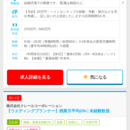
結婚式場での勤務です。 配属は相談の上…
勤務地
【月給】20万円～ + インセンティブ※経験・年齢・能力などを充
分考慮し、話し合いの上決定いたします※試用期間3か月…
給与
270万円～500万円
初年度
年収
9:00～18:00（実働8時間／休憩60分）※1年単位の変形労働時間
勤務
時間
制（週平均40時間以内）※残業…
《年間休日110日》【休日】* 週休2日制（月8～9日休み／シフト
休日
休暇
制）【休暇】* 夏期休暇* 年末年…
求人詳細を見る
気になる
残り1日
株式会社クレールコーポレーション
【ウエディングプランナー】残業月平均20h│未経験歓迎
正社員
職種・業種未経験OK
急募
転勤なし
学歴不問
女性のおしごと掲載中