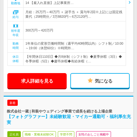
14 【雇入れ直後】上記事業所…
勤務地
月給：25万円～40万円 ＋ 諸手当 ＋ 賞与年2回※上記には固定残
業代（25時間分／3万8820円～6万2120円…
給与
300万円～420万円
初年度
年収
1年単位の変形労働時間制（週平均40時間以内）シフト制／10:00
勤務
時間
～19:00（休憩60分）※時間外…
【年間休日110日】◆月8休制（シフト制）◆夏季休暇（3日）◆
休日
休暇
冬季休暇（5日）◆慶弔休暇◆有給休暇（…
求人詳細を見る
気になる
新着
株式会社一蔵 | 和装やウェディング事業で成長を続ける上場企業
【フォトグラファー】未経験歓迎・マイカー通勤可・福利厚生充
実
正社員
職種・業種未経験OK
学歴不問
女性のおしごと掲載中