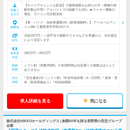
【キャリアチェンジも歓迎】◎接客経験をお持ちの方（業種や経
験年数は不問！アルバイトでの経験でもOK）★マイカー通勤の
対象と
場合、ガソリン代全額支給
なる方
【車・バイク・自転車通勤OK（駐車場無料）】 アールベルアン
ジェMie 三重県津市半田1017-4…
勤務地
月給28万円～＋諸手当※経験やスキルなどを考慮の上、当社規定
により決定します
給与
280万円～450万円
初年度
年収
シフト制（実働7時間）※休憩時間は法定通り※残業はほとんど
勤務
時間
ありません
* 完全週休2日（シフト制）*年末年始休暇（4～5日間）* 産休・育
休日
休暇
休（取得実績あり）* 特別休暇制…
求人詳細を見る
気になる
株式会社NIKKOホールディングス | 創業60年を誇る長野県の安定グループ
企業