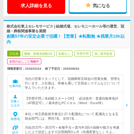
求人詳細を見る
気になる
株式会社東上セレモサービス | 結婚式場、セレモニーホール等の運営、冠
婚・葬祭関連事業を展開
創業57年の安定企業で活躍！【営業】★転勤無 ★残業月10h以
内
正社員
職種・業種未経験OK
転勤なし
学歴不問
第二新卒歓迎
女性のおしごと掲載中
情報更新日：2026/02/24
終了予定日：
2026/08/24
当社の営業スタッフとして、冠婚葬祭互助会の営業全般、管理を
行います。入社後は、研修を通して互助会システムなどについて
仕事内容
学んでいただきます。
【学歴不問／未経験スタートOK】〈必須条件〉普通自動車免許
対象と
（AT限定可）／基本的なPCスキル（Word・Excel等）
なる方
本社／埼玉県新座市東北2-27-3 配属先について 配属先となる互
助会部門には、男性7名、女性7名…
勤務地
月給25万円～35万円＋各種手当＋賞与年3回※経験や能力を考慮
した上で決定します※試用期間3ヵ月（待遇変更なし）※上…
給与