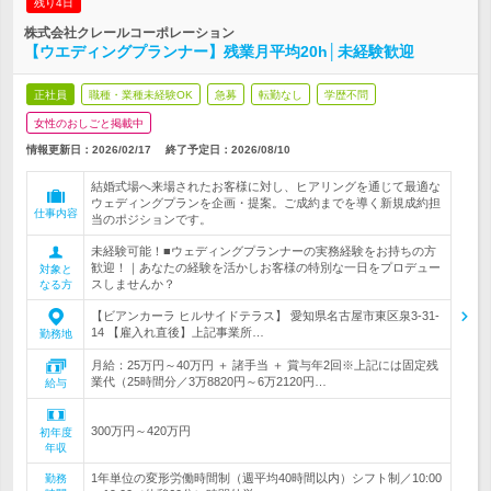
残り4日
株式会社クレールコーポレーション
【ウエディングプランナー】残業月平均20h│未経験歓迎
正社員
職種・業種未経験OK
急募
転勤なし
学歴不問
女性のおしごと掲載中
情報更新日：2026/02/17
終了予定日：
2026/08/10
結婚式場へ来場されたお客様に対し、ヒアリングを通じて最適な
ウェディングプランを企画・提案。ご成約までを導く新規成約担
仕事内容
当のポジションです。
未経験可能！■ウェディングプランナーの実務経験をお持ちの方
歓迎！｜あなたの経験を活かしお客様の特別な一日をプロデュー
対象と
スしませんか？
なる方
【ビアンカーラ ヒルサイドテラス】 愛知県名古屋市東区泉3-31-
14 【雇入れ直後】上記事業所…
勤務地
月給：25万円～40万円 ＋ 諸手当 ＋ 賞与年2回※上記には固定残
業代（25時間分／3万8820円～6万2120円…
給与
300万円～420万円
初年度
年収
1年単位の変形労働時間制（週平均40時間以内）シフト制／10:00
勤務