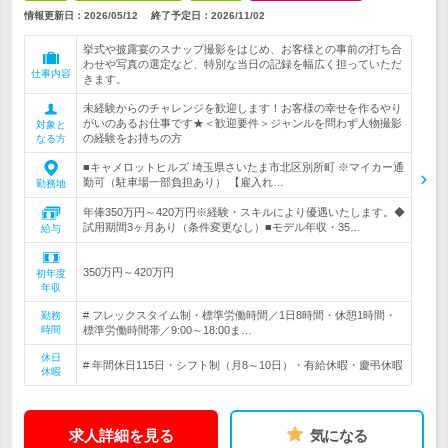
情報更新日：2026/05/12
終了予定日：
2026/11/02
挙式や披露宴のスナップ撮影をはじめ、お客様との事前の打ち合
わせや写真の選定など、特別な当日の記録を幅広く担っていただ
仕事内容
きます。
未経験からのチャレンジを歓迎します！お客様の幸せを作るやり
がいのあるお仕事です★＜歓迎要件＞ジャンルを問わず人物撮影
対象と
の経験をお持ちの方
なる方
■キャメロットヒルズ 埼玉県さいたま市北区別所町 ※マイカー通
勤可（駐車場一部負担あり） 【雇入れ…
勤務地
年俸350万円～420万円※経験・スキルにより優遇いたします。◆
試用期間3ヶ月あり（条件変更なし）■モデル年収・35…
給与
350万円～420万円
初年度
年収
# フレックスタイム制・標準労働時間／1日8時間・休憩1時間・
勤務
時間
標準労働時間帯／9:00～18:00ま…
休日
# 年間休日115日・シフト制（月8～10日）・有給休暇・慶弔休暇
休暇
求人詳細を見る
気になる