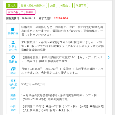
正社員
職種・業種未経験OK
急募
転勤なし
学歴不問
女性のおしごと掲載中
情報更新日：2026/06/12
終了予定日：
2026/08/06
結婚式当日や前撮りなど、お客様の一生に一度の特別な瞬間を写
真に収めるお仕事です。撮影前の打ち合わせから画像編集まで一
仕事内容
貫して担当いただきます。
未経験歓迎！＜必須＞■特別なスキルや経験は問いません！＜歓
迎＞■一眼レフでの撮影経験■ブライダルフォトやスタジオでの撮
対象と
影■映像編集の経験
なる方
【湘南迎賓館】 神奈川県藤沢市南藤沢14-1 【カサ・デ・アンジ
ェラ馬車道】 神奈川県横浜市中区本…
勤務地
月給：235,000円～260,000円 ＋ 成果給 ＋ 各種手当※経験・スキ
ルを考慮の上、当社規定により優遇します…
給与
500万円～600万円
初年度
年収
1ヶ月単位の変形労働時間制（週平均実働40時間）シフト制
勤務
時間
（9:00～20:00の間）時間外労働有無：…
【年間休日110日】◆週休2日制（シフト制）【休暇】◆有給休暇
休日
休暇
（入社初年度から20日付与）◆土日祝日…