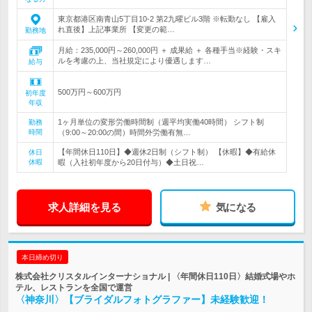
東京都港区南青山5丁目10-2 第2九曜ビル3階 ※転勤なし 【雇入
れ直後】上記事業所 【変更の範…
勤務地
月給：235,000円～260,000円 ＋ 成果給 ＋ 各種手当※経験・スキ
ルを考慮の上、当社規定により優遇します…
給与
500万円～600万円
初年度
年収
1ヶ月単位の変形労働時間制（週平均実働40時間） シフト制
勤務
時間
（9:00～20:00の間）時間外労働有無…
【年間休日110日】◆週休2日制（シフト制） 【休暇】◆有給休
休日
休暇
暇（入社初年度から20日付与）◆土日祝…
求人詳細を見る
気になる
本日締め切り
株式会社クリスタルインターナショナル | 〈年間休日110日〉結婚式場やホ
テル、レストランを全国で運営
〈神奈川〉【ブライダルフォトグラファー】未経験歓迎！