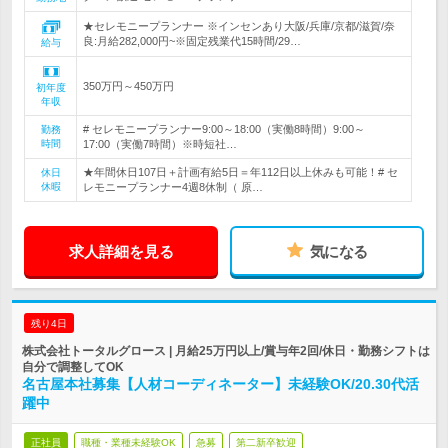
★セレモニープランナー ※インセンあり大阪/兵庫/京都/滋賀/奈
良:月給282,000円~※固定残業代15時間/29…
給与
350万円～450万円
初年度
年収
# セレモニープランナー9:00～18:00（実働8時間）9:00～
勤務
時間
17:00（実働7時間）※時短社…
★年間休日107日＋計画有給5日＝年112日以上休みも可能！# セ
休日
休暇
レモニープランナー4週8休制（ 原…
求人詳細を見る
気になる
残り4日
株式会社トータルグロース | 月給25万円以上/賞与年2回/休日・勤務シフトは
自分で調整してOK
名古屋本社募集【人材コーディネーター】未経験OK/20.30代活
躍中
正社員
職種・業種未経験OK
急募
第二新卒歓迎