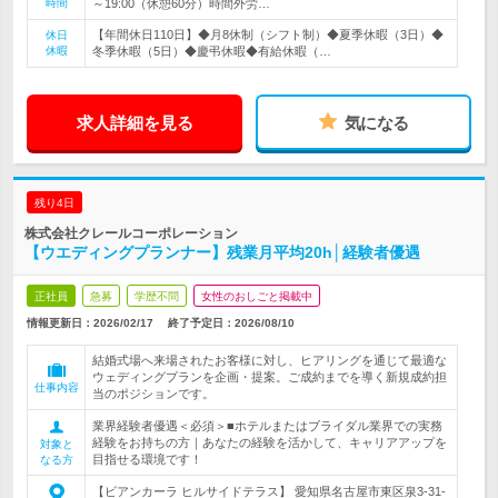
時間
～19:00（休憩60分）時間外労…
【年間休日110日】◆月8休制（シフト制）◆夏季休暇（3日）◆
休日
休暇
冬季休暇（5日）◆慶弔休暇◆有給休暇（…
求人詳細を見る
気になる
残り4日
株式会社クレールコーポレーション
【ウエディングプランナー】残業月平均20h│経験者優遇
正社員
急募
学歴不問
女性のおしごと掲載中
情報更新日：2026/02/17
終了予定日：
2026/08/10
結婚式場へ来場されたお客様に対し、ヒアリングを通じて最適な
ウェディングプランを企画・提案。ご成約までを導く新規成約担
仕事内容
当のポジションです。
業界経験者優遇＜必須＞■ホテルまたはブライダル業界での実務
経験をお持ちの方｜あなたの経験を活かして、キャリアアップを
対象と
目指せる環境です！
なる方
【ビアンカーラ ヒルサイドテラス】 愛知県名古屋市東区泉3-31-