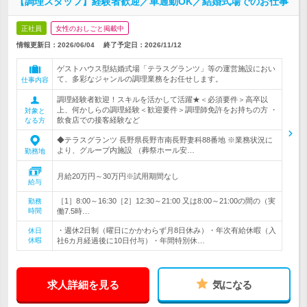
【調理スタッフ】経験者歓迎／車通勤OK／結婚式場でのお仕事
正社員
女性のおしごと掲載中
情報更新日：2026/06/04
終了予定日：
2026/11/12
ゲストハウス型結婚式場「テラスグランツ」等の運営施設におい
て、多彩なジャンルの調理業務をお任せします。
仕事内容
調理経験者歓迎！スキルを活かして活躍★＜必須要件＞高卒以
上、何かしらの調理経験＜歓迎要件＞調理師免許をお持ちの方 ・
対象と
飲食店での接客経験など
なる方
◆テラスグランツ 長野県長野市南長野妻科88番地 ※業務状況に
より、グループ内施設 （葬祭ホール安…
勤務地
月給20万円～30万円※試用期間なし
給与
［1］8:00～16:30［2］12:30～21:00 又は8:00～21:00の間の（実
勤務
時間
働7.5時…
・週休2日制（曜日にかかわらず月8日休み）・年次有給休暇（入
休日
休暇
社6カ月経過後に10日付与）・年間特別休…
求人詳細を見る
気になる