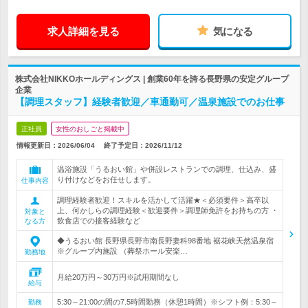
求人詳細を見る
気になる
株式会社NIKKOホールディングス | 創業60年を誇る長野県の安定グループ
企業
【調理スタッフ】経験者歓迎／車通勤可／温泉施設でのお仕事
正社員
女性のおしごと掲載中
情報更新日：2026/06/04
終了予定日：
2026/11/12
温浴施設「うるおい館」や併設レストランでの調理、仕込み、盛
り付けなどをお任せします。
仕事内容
調理経験者歓迎！スキルを活かして活躍★＜必須要件＞高卒以
上、何かしらの調理経験＜歓迎要件＞調理師免許をお持ちの方 ・
対象と
飲食店での接客経験など
なる方
◆うるおい館 長野県長野市南長野妻科98番地 裾花峡天然温泉宿
※グループ内施設 （葬祭ホール安楽…
勤務地
月給20万円～30万円※試用期間なし
給与
5:30～21:00の間の7.5時間勤務（休憩1時間）※シフト例：5:30～
勤務