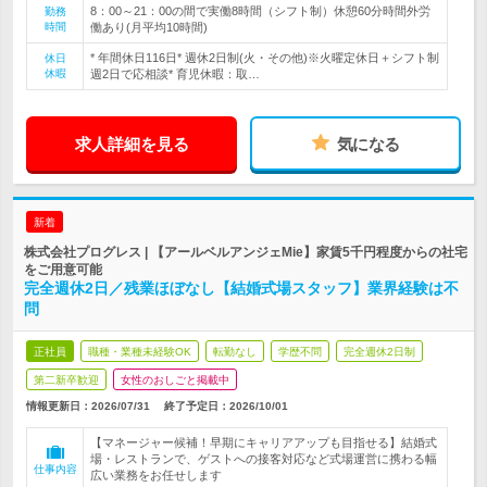
8：00～21：00の間で実働8時間（シフト制）休憩60分時間外労
勤務
時間
働あり(月平均10時間)
* 年間休日116日* 週休2日制(火・その他)※火曜定休日＋シフト制
休日
休暇
週2日で応相談* 育児休暇：取…
求人詳細を見る
気になる
新着
株式会社プログレス | 【アールベルアンジェMie】家賃5千円程度からの社宅
をご用意可能
完全週休2日／残業ほぼなし【結婚式場スタッフ】業界経験は不
問
正社員
職種・業種未経験OK
転勤なし
学歴不問
完全週休2日制
第二新卒歓迎
女性のおしごと掲載中
情報更新日：2026/07/31
終了予定日：
2026/10/01
【マネージャー候補！早期にキャリアアップも目指せる】結婚式
場・レストランで、ゲストへの接客対応など式場運営に携わる幅
仕事内容
広い業務をお任せします