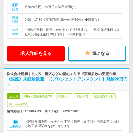
月給20万円～30万円※試用期間なし
給与
勤務
9:00～17:30（実働7時間30分/休憩60分）◆残業なし
時間
・週休2日制（曜日にかかわらず月8日休み）・年次有給休暇（入
休日
休暇
社6カ月経過後に10日付与）・年間特別休…
求人詳細を見る
気になる
株式会社翔和 | 中央区・港区などの都心エリアで実績多数の安定企業
《銀座》未経験歓迎！【プロジェクトアシスタント】月給28万円
～
正社員
職種・業種未経験OK
転勤なし
学歴不問
完全週休2日制
第二新卒歓迎
情報更新日：2026/07/09
終了予定日：
2026/09/03
《経験知識不問・イチから丁寧に指導します◎》内装工事におけ
る施工管理業務をお任せします。
仕事内容