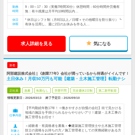
9：00～17：30（実働7時間30分）休憩時間：60分時間外労働有
勤務
時間
無：有※残業は月平均10時間以内…
* 休日はシフト制（月8日以上／日曜＋その他曜日を割り振り）┗
休日
休暇
有休を活用し、週に2日のお休みを作る人…
求人詳細を見る
気になる
新着
阿部建設株式会社 | 《創業77年》会社が潤っているから待遇がイイんです！
土日休み！月収50万円も可能【建築・土木施工管理】転勤ナシ
正社員
急募
転勤なし
学歴不問
完全週休2日制
第二新卒歓迎
情報更新日：2026/03/13
終了予定日：
2026/09/10
【平均勤続年数17年！⇒働きやすさが自慢の会社】街で見かける
地域の施設を手掛けられるからやりがいアリ！建築・土木工事の
仕事内容
施工管理をお任せ！
＜経験者・有資格者を募集＞◆建築施工管理技士や土木施工管理
技士の資格をお持ちの方／施工管理者としての実務経験がある方
対象と
(年数不問)※未経験応相談
なる方