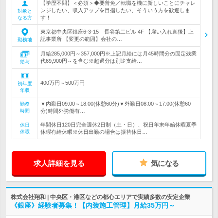
【学歴不問】＜必須＞◆要普免／転職を機に新しいことにチャレ
ンジしたい、収入アップを目指したい、そういう方を歓迎しま
対象と
す！
なる方
東京都中央区銀座6-3-15 長谷第二ビル 4F 【雇い入れ直後】上
記事業所 【変更の範囲】会社の…
勤務地
月給285,000円～357,000円※上記月給には月45時間分の固定残業
代69,900円～を含む※超過分は別途支給…
給与
400万円～500万円
初年度
年収
▼内勤日09:00～18:00(休憩60分)▼外勤日08:00～17:00(休憩60
勤務
時間
分)時間外労働有…
年間休日120日完全週休2日制（土・日）、祝日年末年始休暇夏季
休日
休暇
休暇有給休暇※休日出勤の場合は振替休日…
求人詳細を見る
気になる
株式会社翔和 | 中央区・港区などの都心エリアで実績多数の安定企業
《銀座》経験者募集！【内装施工管理】月給35万円～