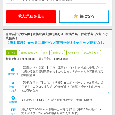
求人詳細を見る
気になる
有限会社小牧造園 | 資格取得支援制度あり│家族手当・住宅手当│夕方には
業務終了
【施工管理】★公共工事中心／賞与平均3.5ヶ月分／転勤なし
正社員
業種未経験OK
急募
転勤なし
学歴不問
第二新卒歓迎
情報更新日：2026/06/30
終了予定日：
2026/09/28
【裁量大きく活躍！】◎公共工事を中心とした地域の景観づくり
に携わる施工管理業務をおまかせします！チーム制＆資格取得支
仕事内容
援制度あり
【資格取得で「手に職」を実現】★人柄・ポテンシャル重視の採
用です！コツコツ取り組む作業が好き／自然・植物と触れ合うこ
対象と
とが好きな方
なる方
★転勤なし ★UIターン歓迎 愛知県小牧市山北町113番地
勤務地
月給21万3,000円～＋各種手当＋賞与年2回（平均3.5ヶ月分）▼
施工管理技士2級保有の場合月給26万3,000円…
給与