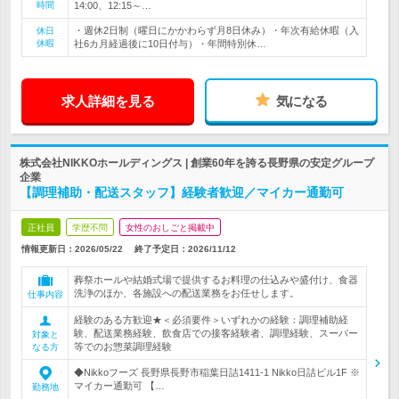
時間
14:00、12:15～…
・週休2日制（曜日にかかわらず月8日休み）・年次有給休暇（入
休日
休暇
社6カ月経過後に10日付与）・年間特別休…
求人詳細を見る
気になる
株式会社NIKKOホールディングス | 創業60年を誇る長野県の安定グループ
企業
【調理補助・配送スタッフ】経験者歓迎／マイカー通勤可
正社員
学歴不問
女性のおしごと掲載中
情報更新日：2026/05/22
終了予定日：
2026/11/12
葬祭ホールや結婚式場で提供するお料理の仕込みや盛付け、食器
洗浄のほか、各施設への配送業務をお任せします。
仕事内容
経験のある方歓迎★＜必須要件＞いずれかの経験：調理補助経
験、配送業務経験、飲食店での接客経験者、調理経験、スーパー
対象と
等でのお惣菜調理経験
なる方
◆Nikkoフーズ 長野県長野市稲葉日詰1411-1 Nikko日詰ビル1F ※
マイカー通勤可 【…
勤務地