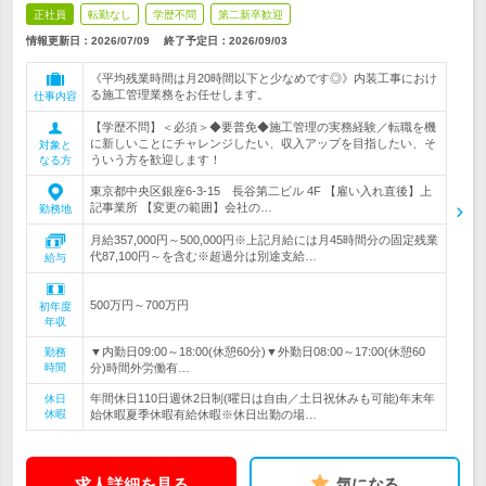
正社員
転勤なし
学歴不問
第二新卒歓迎
情報更新日：2026/07/09
終了予定日：
2026/09/03
《平均残業時間は月20時間以下と少なめです◎》内装工事におけ
る施工管理業務をお任せします。
仕事内容
【学歴不問】＜必須＞◆要普免◆施工管理の実務経験／転職を機
に新しいことにチャレンジしたい、収入アップを目指したい、そ
対象と
ういう方を歓迎します！
なる方
東京都中央区銀座6-3-15 長谷第二ビル 4F 【雇い入れ直後】上
記事業所 【変更の範囲】会社の…
勤務地
月給357,000円～500,000円※上記月給には月45時間分の固定残業
代87,100円～を含む※超過分は別途支給…
給与
500万円～700万円
初年度
年収
▼内勤日09:00～18:00(休憩60分)▼外勤日08:00～17:00(休憩60
勤務
時間
分)時間外労働有…
年間休日110日週休2日制(曜日は自由／土日祝休みも可能)年末年
休日
休暇
始休暇夏季休暇有給休暇※休日出勤の場…
求人詳細を見る
気になる