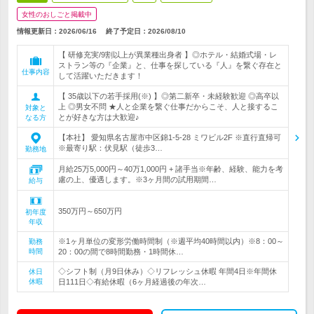
女性のおしごと掲載中
情報更新日：2026/06/16
終了予定日：
2026/08/10
【 研修充実/9割以上が異業種出身者 】◎ホテル・結婚式場・レ
ストラン等の『企業』と、仕事を探している『人』を繋ぐ存在と
仕事内容
して活躍いただきます！
【 35歳以下の若手採用(※) 】◎第二新卒・未経験歓迎 ◎高卒以
上 ◎男女不問 ★人と企業を繋ぐ仕事だからこそ、人と接するこ
対象と
とが好きな方は大歓迎♪
なる方
【本社】 愛知県名古屋市中区錦1-5-28 ミワビル2F ※直行直帰可
※最寄り駅：伏見駅（徒歩3…
勤務地
月給25万5,000円～40万1,000円 + 諸手当※年齢、経験、能力を考
慮の上、優遇します。※3ヶ月間の試用期間…
給与
350万円～650万円
初年度
年収
※1ヶ月単位の変形労働時間制（※週平均40時間以内）※8：00～
勤務
時間
20：00の間で8時間勤務・1時間休…
◇シフト制（月9日休み）◇リフレッシュ休暇 年間4日※年間休
休日
休暇
日111日◇有給休暇（6ヶ月経過後の年次…