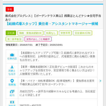
新着
株式会社プログレス | 【ガーデンテラス東山】残業ほとんどナシ★住宅手当
あり
【結婚式場スタッフ】責任者・アシスタントマネージャー候補
正社員
職種・業種未経験OK
転勤なし
学歴不問
完全週休2日制
第二新卒歓迎
女性のおしごと掲載中
情報更新日：2026/07/31
終了予定日：
2026/10/01
【未経験からステップアップ可能！】結婚式に参列されるゲスト
への接客対応、お料理の提供など、式場運営に携わる幅広い業務
仕事内容
をお任せします。
【業界・職種未経験OK！正社員デビュー大歓迎】これからのキ
ャリアアップを目指す方や、安定環境で長く働きたい方はぜひ！
対象と
人物重視で採用いたします。
なる方
【車・バイク・自転車通勤OK（駐車場無料）】 愛知県名古屋市
千種区東山元町3丁目70 ガーデンテラ…
勤務地
月給21万円～＋諸手当※経験やスキルなどを考慮の上、当社規定
により決定します
給与
280万円～450万円
初年度