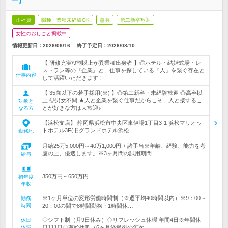
ー】
正社員
職種・業種未経験OK
急募
第二新卒歓迎
女性のおしごと掲載中
情報更新日：2026/06/16
終了予定日：
2026/08/10
【 研修充実/9割以上が異業種出身者 】◎ホテル・結婚式場・レ
ストラン等の『企業』と、仕事を探している『人』を繋ぐ存在と
仕事内容
して活躍いただきます！
【 35歳以下の若手採用(※) 】◎第二新卒・未経験歓迎 ◎高卒以
上 ◎男女不問 ★人と企業を繋ぐ仕事だからこそ、人と接するこ
対象と
とが好きな方は大歓迎♪
なる方
【浜松支店】 静岡県浜松市中央区東伊場1丁目3-1 浜松マリオッ
トホテル3F(旧グランドホテル浜松…
勤務地
月給25万5,000円～40万1,000円 + 諸手当※年齢、経験、能力を考
慮の上、優遇します。※3ヶ月間の試用期間…
給与
350万円～650万円
初年度
年収
※1ヶ月単位の変形労働時間制（※週平均40時間以内）※9：00～
勤務
時間
20：00の間で8時間勤務・1時間休…
◇シフト制（月9日休み）◇リフレッシュ休暇 年間4日※年間休
休日
休暇
日111日◇有給休暇（6ヶ月経過後の年次…