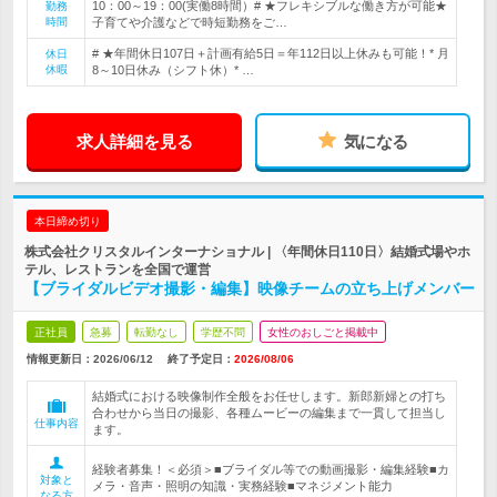
10：00～19：00(実働8時間）# ★フレキシブルな働き方が可能★
勤務
時間
子育てや介護などで時短勤務をご…
# ★年間休日107日＋計画有給5日＝年112日以上休みも可能！* 月
休日
休暇
8～10日休み（シフト休）* …
求人詳細を見る
気になる
本日締め切り
株式会社クリスタルインターナショナル | 〈年間休日110日〉結婚式場やホ
テル、レストランを全国で運営
【ブライダルビデオ撮影・編集】映像チームの立ち上げメンバー
正社員
急募
転勤なし
学歴不問
女性のおしごと掲載中
情報更新日：2026/06/12
終了予定日：
2026/08/06
結婚式における映像制作全般をお任せします。新郎新婦との打ち
合わせから当日の撮影、各種ムービーの編集まで一貫して担当し
仕事内容
ます。
経験者募集！＜必須＞■ブライダル等での動画撮影・編集経験■カ
対象と
メラ・音声・照明の知識・実務経験■マネジメント能力
なる方