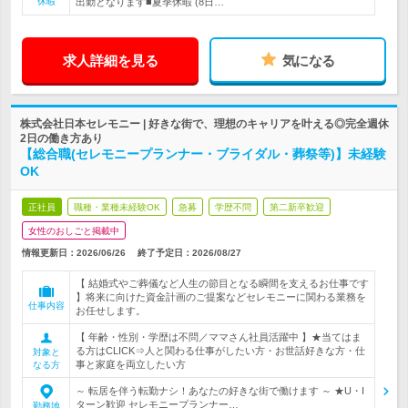
休暇
出勤となります■夏季休暇 (8日…
求人詳細を見る
気になる
株式会社日本セレモニー | 好きな街で、理想のキャリアを叶える◎完全週休
2日の働き方あり
【総合職(セレモニープランナー・ブライダル・葬祭等)】未経験
OK
正社員
職種・業種未経験OK
急募
学歴不問
第二新卒歓迎
女性のおしごと掲載中
情報更新日：2026/06/26
終了予定日：
2026/08/27
【 結婚式やご葬儀など人生の節目となる瞬間を支えるお仕事です
】将来に向けた資金計画のご提案などセレモニーに関わる業務を
仕事内容
お任せします。
【 年齢・性別・学歴は不問／ママさん社員活躍中 】★当てはま
る方はCLICK⇒人と関わる仕事がしたい方・お世話好きな方・仕
対象と
事と家庭を両立したい方
なる方
～ 転居を伴う転勤ナシ！あなたの好きな街で働けます ～ ★U・I
ターン歓迎 セレモニープランナー…
勤務地