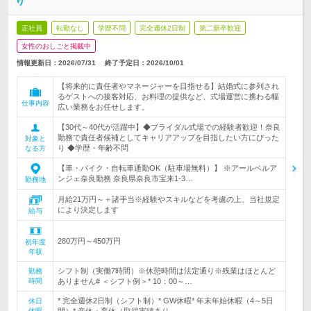
り
正社員
転勤なし
学歴不問
完全週休2日制
第二新卒歓迎
女性のおしごと掲載中
情報更新日：2026/07/31
終了予定日：
2026/10/01
【将来的に責任者やマネージャーを目指せる】結婚式に参列され
るゲストへの接客対応、お料理の提供など、式場運営に携わる幅
仕事内容
広い業務をお任せします。
【30代～40代が活躍中】◆ブライダル式場での経験者歓迎！奈良
勤務で責任者候補としてキャリアアップを目指したい方にぴった
対象と
り ◆学歴・年齢不問
なる方
【車・バイク・自転車通勤OK（駐車場無料）】 ※アールベルア
ンジェ奈良勤務 奈良県奈良市宝来1-3…
勤務地
月給21万円～＋諸手当※経験やスキルなどを考慮の上、当社規定
により決定します
給与
280万円～450万円
初年度
年収
シフト制（実働7時間）※休憩時間は法定通り※残業はほとんど
勤務
時間
ありません# ＜シフト例＞* 10：00～…
* 完全週休2日制（シフト制）* GW休暇* 年末年始休暇（4～5日
休日
休暇