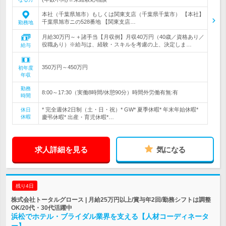
本社（千葉県旭市）もしくは関東支店（千葉県千葉市） 【本社】
千葉県旭市ニの528番地 【関東支店…
勤務地
月給30万円～＋諸手当【月収例】月収40万円（40歳／資格あり／
役職あり）※給与は、経験・スキルを考慮の上、決定しま…
給与
350万円～450万円
初年度
年収
勤務
8:00～17:30（実働8時間/休憩90分）時間外労働有無:有
時間
* 完全週休2日制（土・日・祝）* GW* 夏季休暇* 年末年始休暇*
休日
休暇
慶弔休暇* 出産・育児休暇*…
求人詳細を見る
気になる
残り4日
株式会社トータルグロース | 月給25万円以上/賞与年2回/勤務シフトは調整
OK/20代・30代活躍中
浜松でホテル・ブライダル業界を支える【人材コーディネータ