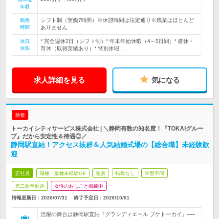
年収
シフト制（実働7時間）※休憩時間は法定通り※残業はほとんど
勤務
時間
ありません
* 完全週休2日（シフト制）* 年末年始休暇（4～5日間）* 産休・
休日
休暇
育休（取得実績あり）* 特別休暇…
求人詳細を見る
気になる
新着
トーカイシティサービス株式会社 | ＼静岡有数の知名度！『TOKAIグルー
プ』だから安定性＆待遇◎／
静岡駅直結！アクセス抜群＆人気結婚式場の【総合職】未経験歓
迎
正社員
職種・業種未経験OK
急募
転勤なし
学歴不問
第二新卒歓迎
女性のおしごと掲載中
情報更新日：2026/07/31
終了予定日：
2026/10/01
活躍の舞台は静岡駅直結『グランディエール ブケトーカイ』──