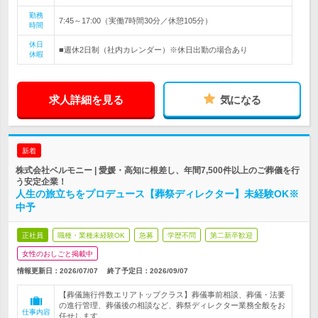
勤務
7:45～17:00（実働7時間30分／休憩105分）
時間
休日
■週休2日制（社内カレンダー）※休日出勤の場合あり
休暇
求人詳細を見る
気になる
新着
株式会社ベルモニー | 愛媛・高知に根差し、年間7,500件以上のご葬儀を行
う安定企業！
人生の旅立ちをプロデュース【葬祭ディレクター】未経験OK※
中予
正社員
職種・業種未経験OK
急募
学歴不問
第二新卒歓迎
女性のおしごと掲載中
情報更新日：2026/07/07
終了予定日：
2026/09/07
【葬儀施行件数エリアトップクラス】葬儀事前相談、葬儀・法要
の進行管理、葬儀後の相談など、葬祭ディレクター業務全般をお
仕事内容
任せします。