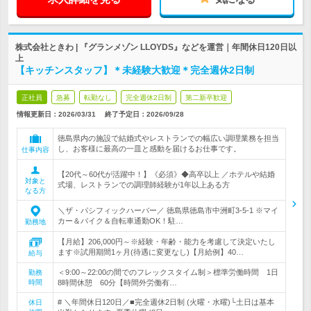
株式会社ときわ | 『グランメゾン LLOYDS』などを運営｜年間休日120日以
上
【キッチンスタッフ】＊未経験大歓迎＊完全週休2日制
正社員
急募
転勤なし
完全週休2日制
第二新卒歓迎
情報更新日：2026/03/31
終了予定日：
2026/09/28
徳島県内の施設で結婚式やレストランでの幅広い調理業務を担当
し、お客様に最高の一皿と感動を届けるお仕事です。
仕事内容
【20代～60代が活躍中！】《必須》◆高卒以上 ／ホテルや結婚
対象と
式場、レストランでの調理師経験が1年以上ある方
なる方
＼ザ・パシフィックハーバー／ 徳島県徳島市中洲町3-5-1 ※マイ
カー＆バイク＆自転車通勤OK！駐…
勤務地
【月給】206,000円～※経験・年齢・能力を考慮して決定いたし
ます※試用期間1ヶ月(待遇に変更なし)【月給例】40…
給与
＜9:00～22:00の間でのフレックスタイム制＞標準労働時間 1日
勤務
時間
8時間休憩 60分【時間外労働有…
# ＼年間休日120日／■完全週休2日制 (火曜・水曜)└土日は基本
休日