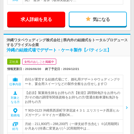
間）* 産休・育休（取得実績あり…
求人詳細を見る
気になる
沖縄ワタベウェディング株式会社 | 県内外の結婚式をトータルプロデュース
するブライダル企業
沖縄の結婚式場でデザート・ケーキ製作【パティシエ】
正社員
女性のおしごと掲載中
情報更新日：2026/06/30
終了予定日：
2026/12/21
自社が運営する結婚式場にて、婚礼用デザートやウェディングケ
ーキ、宴会用スイーツなどの製作全般をお任せします◎
仕事内容
【必須】製菓衛生師をお持ちの方【歓迎】調理師免許をお持ちの
方/その他の調理等関係資格をお持ちの方/普通自動車運転免許を
対象と
お持ちの方
なる方
〒903-0123 沖縄県西原町字津花波４３１ エリスリーナ西原ヒル
ズガーデン ※マイカー通勤OK…
勤務地
月給：211,800円～288,200円（一律支給手当含む）※試用期間1
か月あり(待遇に変更あり)└ 試用期間中は…
給与