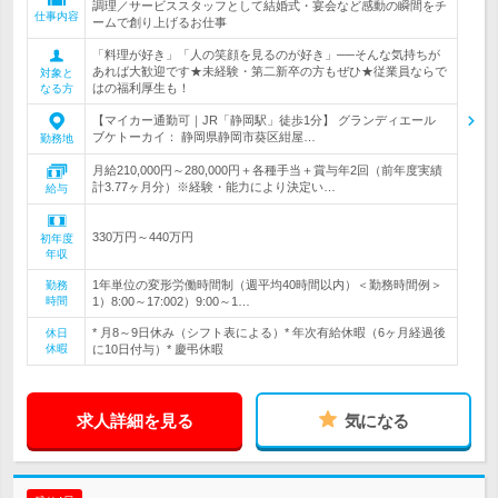
調理／サービススタッフとして結婚式・宴会など感動の瞬間をチ
仕事内容
ームで創り上げるお仕事
「料理が好き」「人の笑顔を見るのが好き」──そんな気持ちが
あれば大歓迎です★未経験・第二新卒の方もぜひ★従業員ならで
対象と
はの福利厚生も！
なる方
【マイカー通勤可｜JR「静岡駅」徒歩1分】 グランディエール
ブケトーカイ： 静岡県静岡市葵区紺屋…
勤務地
月給210,000円～280,000円＋各種手当＋賞与年2回（前年度実績
計3.77ヶ月分）※経験・能力により決定い…
給与
330万円～440万円
初年度
年収
1年単位の変形労働時間制（週平均40時間以内）＜勤務時間例＞
勤務
時間
1）8:00～17:002）9:00～1…
* 月8～9日休み（シフト表による）* 年次有給休暇（6ヶ月経過後
休日
休暇
に10日付与）* 慶弔休暇
求人詳細を見る
気になる