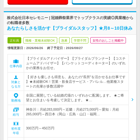
株式会社日本セレモニー | 冠婚葬祭業界でトップクラスの実績◎異業種から
の転職者多数
あなたらしさを活かす【ブライダルスタッフ】★月8～10日休み
正社員
職種・業種未経験OK
急募
学歴不問
女性のおしごと掲載中
情報更新日：2026/06/26
終了予定日：
2026/08/27
【ブライダルアドバイザー】【ブライダルプランナー】【コスチ
ュームアドバイザー】【バンケットコーディネーター】のいずれ
仕事内容
かの業務をお任せ。
【 好きも優しさも得意も、あなたの“長所”を活かせるお仕事です
】★未経験OK！営業・飲食店サービス・アパレル…他業種スタ
対象と
ートの先輩が多数活躍中
なる方
全国に展開している結婚式場の いずれかに配属します。 ★ご希
望とお住まいを考慮して決定します。 ★…
勤務地
神奈川：月給283,000円～近畿：月給273,000円～愛知：月給
265,000円～西日本（岡山・広島・山口・福岡…
給与
300万円～450万円
初年度
年収