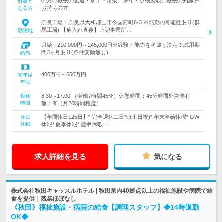
の方◇機械の製造・加工・溶接／保守・点検経験◇機械の知識を
対象と
お持ちの方
なる方
奈良工場：奈良県大和郡山市今国府町6-3 ※転勤の可能性あり(群
馬工場) 【雇入れ直後】上記事業所…
勤務地
月給：210,000円～245,000円※経験・能力を考慮し決定※試用期
間3ヶ月あり(条件変動無し)
給与
400万円～550万円
初年度
年収
8:30～17:00 （実働7時間45分）休憩時間：45分時間外労働有
勤務
時間
無：有（月20時間程度）
【年間休日125日】* 完全週休二日制(土日祝)* 年末年始休暇* GW
休日
休暇
休暇* 夏季休暇* 慶弔休暇…
求人詳細を見る
気になる
株式会社秋田キャッスルホテル | 秋田県内40拠点以上の福祉施設や病院で給
食を提供｜残業ほぼなし
《秋田》福祉施設・病院の給食【調理スタッフ】◆14時退勤
OK◆