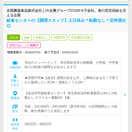
全国農協食品株式会社 | JA全農グループの100％子会社。食の安定供給を支
える企業
給食センターの【調理スタッフ】土日休み＊転勤なし＊定時退社
◎
正社員
急募
転勤なし
学歴不問
完全週休2日制
女性のおしごと掲載中
情報更新日：2026/07/31
終了予定日：
2026/12/10
当社のメンバーとして、埼玉県加須市の幼稚園、小学校、中学校
向けの給食の調理をお任せします◎
仕事内容
★学歴不問★【必須】調理が好きな方、ご興味がある方！子育て
対象と
から復帰したい方OK！資格なくてもOK！
なる方
【加須市学校給食センター】 埼玉県加須市町屋新田1144-1 ※転
勤なし ※マイカー通勤OK 【雇…
勤務地
月給：220,000円～250,000円（賞与年2回）※試用期間なし※経
験、能力考慮のうえ決定します
給与
350万円～380万円
初年度
年収