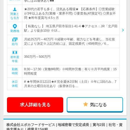
季には10連休あり■■
★20代の若手も多く、活気ある職場★ 【応募条件】◎営業経験
が3年以上ある方(業種・業界不問) ◎要普免(AT限定可) ◎男女不
対象と
問 ★昨年度賞与:4.5ヶ月
なる方
【 転勤なし 】 埼玉県戸田市笹目1-41-4 ◆アクセス：JR「北戸田
駅」より徒歩10分 ※UI…
勤務地
月給25万円～40万円 ※経験や年齢、能力などを考慮し、当社規
定により決定※上記月給には、固定残業代（45時間分／6…
給与
350万円～500万円
初年度
年収
8:30～17:30（実働8時間）※時間外労働：有り※月平均残業：15
勤務
時間
時間程度
# ★年間休日121日★# 完全週休2日制（土日）※年に1回のみ、7
休日
休暇
月末の土曜日出社あり（振替休日を…
求人詳細を見る
気になる
株式会社エポカフードサービス | 地域密着で安定成長｜賞与2回｜社宅・資
格支援あり｜残業月15H程