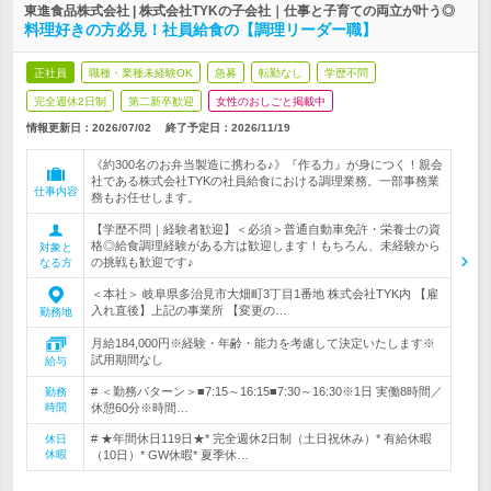
東進食品株式会社 | 株式会社TYKの子会社｜仕事と子育ての両立が叶う◎
料理好きの方必見！社員給食の【調理リーダー職】
正社員
職種・業種未経験OK
急募
転勤なし
学歴不問
完全週休2日制
第二新卒歓迎
女性のおしごと掲載中
情報更新日：2026/07/02
終了予定日：
2026/11/19
《約300名のお弁当製造に携わる♪》『作る力』が身につく！親会
社である株式会社TYKの社員給食における調理業務。一部事務業
仕事内容
務もお任せします。
【学歴不問｜経験者歓迎】＜必須＞普通自動車免許・栄養士の資
格◎給食調理経験がある方は歓迎します！もちろん、未経験から
対象と
の挑戦も歓迎です♪
なる方
＜本社＞ 岐阜県多治見市大畑町3丁目1番地 株式会社TYK内 【雇
入れ直後】上記の事業所 【変更の…
勤務地
月給184,000円※経験・年齢・能力を考慮して決定いたします※
試用期間なし
給与
# ＜勤務パターン＞■7:15～16:15■7:30～16:30※1日 実働8時間／
勤務
時間
休憩60分※時間…
# ★年間休日119日★* 完全週休2日制（土日祝休み）* 有給休暇
休日
休暇
（10日）* GW休暇* 夏季休…