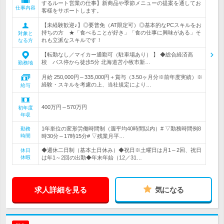
するルート営業の仕事】新商品や季節メニューの提案を通してお
仕事内容
客様をサポートします。
【未経験歓迎♪】◎要普免（AT限定可）◎基本的なPCスキルをお
持ちの方 ★「食べることが好き」「食の仕事に興味がある」そ
対象と
れも立派なスキルです！
なる方
【転勤なし／マイカー通勤可（駐車場あり） 】 ◆総合経済高
校 バス停から徒歩5分 北海道苫小牧市新…
勤務地
月給 250,000円～335,000円＋賞与（3.50ヶ月分※前年度実績）※
経験・スキルを考慮の上、当社規定により…
給与
400万円～570万円
初年度
年収
1年単位の変形労働時間制（週平均40時間以内）# ▽勤務時間例8
勤務
時間
時30分～17時15分# ▽残業月平…
◆週休二日制（基本土日休み）◆祝日※土曜日は月1～2回、祝日
休日
休暇
は年1～2回の出勤◆年末年始（12／31…
求人詳細を見る
気になる