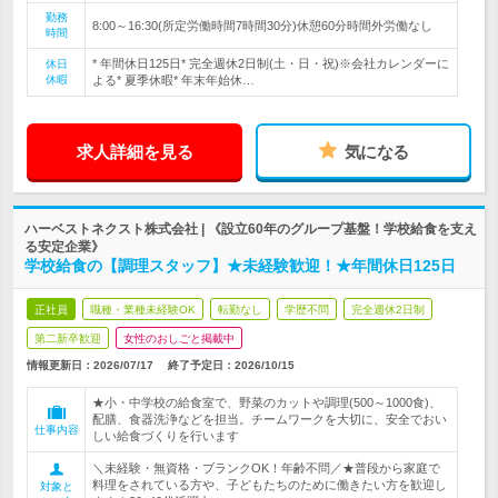
勤務
8:00～16:30(所定労働時間7時間30分)休憩60分時間外労働なし
時間
* 年間休日125日* 完全週休2日制(土・日・祝)※会社カレンダーに
休日
休暇
よる* 夏季休暇* 年末年始休…
求人詳細を見る
気になる
ハーベストネクスト株式会社 | 《設立60年のグループ基盤！学校給食を支え
る安定企業》
学校給食の【調理スタッフ】★未経験歓迎！★年間休日125日
正社員
職種・業種未経験OK
転勤なし
学歴不問
完全週休2日制
第二新卒歓迎
女性のおしごと掲載中
情報更新日：2026/07/17
終了予定日：
2026/10/15
★小・中学校の給食室で、野菜のカットや調理(500～1000食)、
配膳、食器洗浄などを担当。チームワークを大切に、安全でおい
仕事内容
しい給食づくりを行います
＼未経験・無資格・ブランクOK！年齢不問／★普段から家庭で
料理をされている方や、子どもたちのために働きたい方を歓迎し
対象と