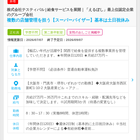
新着
株式会社テスティパル | 給食サービスを展開｜「えるぼし」最上位認定企業
のグループ会社
複数の店舗管理を担う【スーパーバイザー】基本は土日祝休み
正社員
学歴不問
第二新卒歓迎
女性のおしごと掲載中
情報更新日：2026/07/07
終了予定日：
2026/09/07
【幅広い年代が活躍中】関西で給食を提供する複数事業所を管理
していただきます。★年間休日120日 ★月給27万円～
仕事内容
【学歴不問】《必須条件》普通自動車運転免許
対象と
なる方
【大阪市・門真市・堺市いずれかでの勤務】 ◆大阪府大阪市西区
新町1-10-2 大阪産業ビル ＜アク…
勤務地
月給27万円～35万円※これまでのスキル・経験・配属先等などを
加味して決定します。※試用期間3か月（待遇の変更なし）
給与
勤務
8：30～17：30（実働8時間、休憩1時間）
時間
《年間休日120日》◆週休2日制（基本的に土日祝日休み）※当社
休日
休暇
の企業カレンダーによる◆有給休暇◆産前…