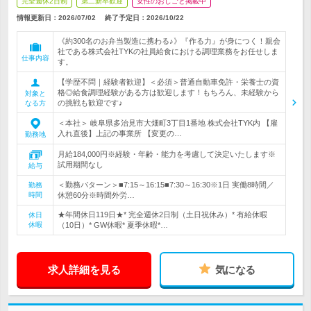
完全週休2日制
第二新卒歓迎
女性のおしごと掲載中
情報更新日：2026/07/02
終了予定日：
2026/10/22
《約300名のお弁当製造に携わる♪》『作る力』が身につく！親会
社である株式会社TYKの社員給食における調理業務をお任せしま
仕事内容
す。
【学歴不問｜経験者歓迎】＜必須＞普通自動車免許・栄養士の資
格◎給食調理経験がある方は歓迎します！もちろん、未経験から
対象と
の挑戦も歓迎です♪
なる方
＜本社＞ 岐阜県多治見市大畑町3丁目1番地 株式会社TYK内 【雇
入れ直後】上記の事業所 【変更の…
勤務地
月給184,000円※経験・年齢・能力を考慮して決定いたします※
試用期間なし
給与
＜勤務パターン＞■7:15～16:15■7:30～16:30※1日 実働8時間／
勤務
時間
休憩60分※時間外労…
★年間休日119日★* 完全週休2日制（土日祝休み）* 有給休暇
休日
休暇
（10日）* GW休暇* 夏季休暇*…
求人詳細を見る
気になる