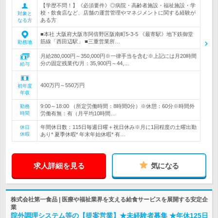
【学歴不問！】《必須要件》◎病院・高齢者施設・福祉施設・学
校・飲食店など、店舗の運営管理やマネジメントに関する経験が
対象と
ある方
なる方
■本社 大阪府大阪市阿倍野区阪南町5-3-5 《最寄駅》地下鉄御堂
筋線「西田辺駅」 ■三重営業所…
勤務地
月給280,000円～350,000円※一律手当を含む※上記には月20時間
分の固定残業代/月：35,900円～44,…
給与
400万円～550万円
初年度
年収
9:00～18:00 （所定労働時間：8時間0分）※休憩：60分※時間外
勤務
時間
労働有無：有（月平均10時間…
年間休日数：115日毎週日曜＋祝日休み※月に1回程度の土曜出勤
休日
休暇
あり* 夏季休暇* 年末年始休暇* 有…
求人詳細を見る
気になる
株式会社第一食品 | 医療や福祉業界を支える給食サービスを展開する安定企
業
院外調理システム等の【提案営業】★未経験者募集 ★年休125日