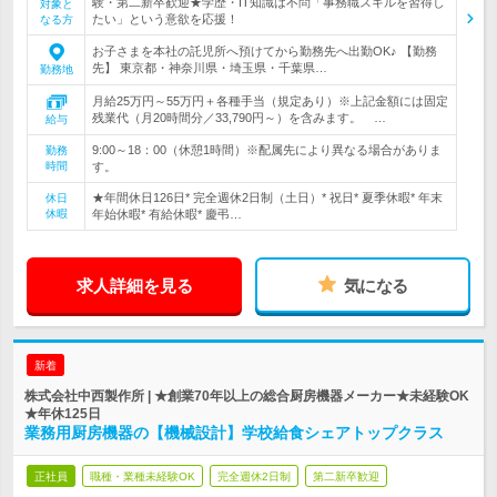
験・第二新卒歓迎★学歴・IT知識は不問「事務職スキルを習得し
対象と
たい」という意欲を応援！
なる方
お子さまを本社の託児所へ預けてから勤務先へ出勤OK♪ 【勤務
先】 東京都・神奈川県・埼玉県・千葉県…
勤務地
月給25万円～55万円＋各種手当（規定あり）※上記金額には固定
残業代（月20時間分／33,790円～）を含みます。 …
給与
9:00～18：00（休憩1時間）※配属先により異なる場合がありま
勤務
時間
す。
★年間休日126日* 完全週休2日制（土日）* 祝日* 夏季休暇* 年末
休日
休暇
年始休暇* 有給休暇* 慶弔…
求人詳細を見る
気になる
新着
株式会社中西製作所 | ★創業70年以上の総合厨房機器メーカー★未経験OK
★年休125日
業務用厨房機器の【機械設計】学校給食シェアトップクラス
正社員
職種・業種未経験OK
完全週休2日制
第二新卒歓迎