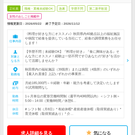
正社員
職種・業種未経験OK
急募
学歴不問
第二新卒歓迎
女性のおしごと掲載中
情報更新日：2026/05/22
終了予定日：
2026/11/12
《料理が好きな方にオススメ♪》秋田県内40拠点以上の福祉施設
や病院で給食を提供している当社にて、給食の調理業務をお任せ
仕事内容
します！
【学歴不問｜未経験OK】『料理が好き』『食に興味がある』そ
んな方にオススメ！経験は一切不問です◎あなたの”好き”を活か
対象と
して活躍しませんか？
なる方
秋田県内の福祉施設（39箇所）または病院（4箇所）のいずれか
【雇入れ直後】上記いずれかの事業所…
勤務地
月給185,000円～※経験・年齢・能力を考慮して決定いたします
※試用期間なし
給与
1ヶ月単位の変形労働時間制（週平均40時間以内）＜シフト例＞
勤務
時間
5:00～14:00（実働8時間／休憩6…
# シフト制（月8日）* 有給休暇* 産前産後休暇（取得実績あり）*
休日
休暇
育児休暇（取得実績あり）* 介…
求人詳細を見る
気になる