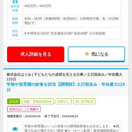
400万円～550万円
初年度
年収
9:00～18:00（実働8時間／休憩60分）※時間外労働：有（月10時
勤務
時間
間以下）
休日
# 年間休日125日* 完全週休2日制* 有給休暇* その他休暇
休暇
求人詳細を見る
気になる
株式会社はぐみ | 子どもたちの成長を支える仕事／土日祝休み／年休最大
125日
学校や保育園の給食を担当【調理師】土日祝休み・年休最大125
日
正社員
職種・業種未経験OK
転勤なし
第二新卒歓迎
女性のおしごと掲載中
情報更新日：2026/06/30
終了予定日：
2026/08/24
学校や保育園といった現場での調理師業務をお任せします。 ★残
業少なめで働きやすい環境 ★U・Iターン歓迎！家賃補助制度あり