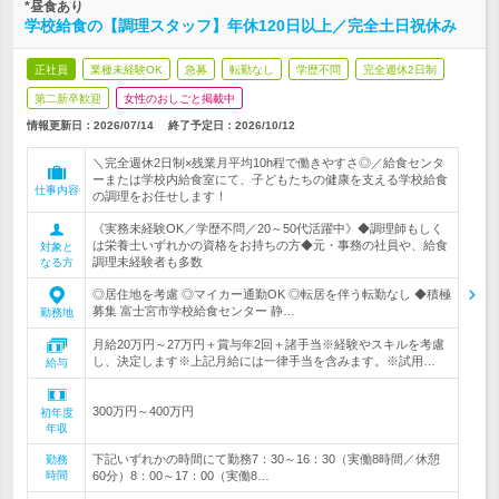
*昼食あり
学校給食の【調理スタッフ】年休120日以上／完全土日祝休み
正社員
業種未経験OK
急募
転勤なし
学歴不問
完全週休2日制
第二新卒歓迎
女性のおしごと掲載中
情報更新日：2026/07/14
終了予定日：
2026/10/12
＼完全週休2日制×残業月平均10h程で働きやすさ◎／給食センタ
ーまたは学校内給食室にて、子どもたちの健康を支える学校給食
仕事内容
の調理をお任せします！
《実務未経験OK／学歴不問／20～50代活躍中》◆調理師もしく
は栄養士いずれかの資格をお持ちの方◆元・事務の社員や、給食
対象と
調理未経験者も多数
なる方
◎居住地を考慮 ◎マイカー通勤OK ◎転居を伴う転勤なし ◆積極
募集 富士宮市学校給食センター 静…
勤務地
月給20万円～27万円＋賞与年2回＋諸手当※経験やスキルを考慮
し、決定します※上記月給には一律手当を含みます。※試用…
給与
300万円～400万円
初年度
年収
下記いずれかの時間にて勤務7：30～16：30（実働8時間／休憩
勤務
時間
60分）8：00～17：00（実働8…