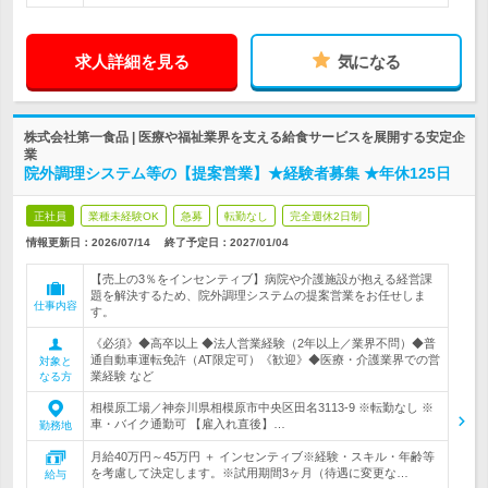
求人詳細を見る
気になる
株式会社第一食品 | 医療や福祉業界を支える給食サービスを展開する安定企
業
院外調理システム等の【提案営業】★経験者募集 ★年休125日
正社員
業種未経験OK
急募
転勤なし
完全週休2日制
情報更新日：2026/07/14
終了予定日：
2027/01/04
【売上の3％をインセンティブ】病院や介護施設が抱える経営課
題を解決するため、院外調理システムの提案営業をお任せしま
仕事内容
す。
《必須》◆高卒以上 ◆法人営業経験（2年以上／業界不問）◆普
通自動車運転免許（AT限定可）《歓迎》◆医療・介護業界での営
対象と
業経験 など
なる方
相模原工場／神奈川県相模原市中央区田名3113-9 ※転勤なし ※
車・バイク通勤可 【雇入れ直後】…
勤務地
月給40万円～45万円 ＋ インセンティブ※経験・スキル・年齢等
を考慮して決定します。※試用期間3ヶ月（待遇に変更な…
給与