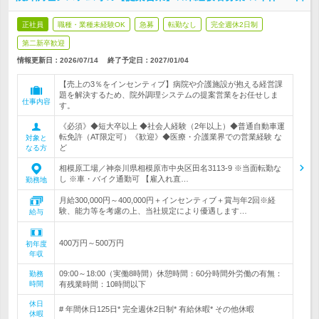
正社員
職種・業種未経験OK
急募
転勤なし
完全週休2日制
第二新卒歓迎
情報更新日：2026/07/14
終了予定日：
2027/01/04
【売上の3％をインセンティブ】病院や介護施設が抱える経営課
題を解決するため、院外調理システムの提案営業をお任せしま
仕事内容
す。
《必須》◆短大卒以上 ◆社会人経験（2年以上）◆普通自動車運
転免許（AT限定可）《歓迎》◆医療・介護業界での営業経験 な
対象と
ど
なる方
相模原工場／神奈川県相模原市中央区田名3113-9 ※当面転勤な
し ※車・バイク通勤可 【雇入れ直…
勤務地
月給300,000円～400,000円＋インセンティブ＋賞与年2回※経
験、能力等を考慮の上、当社規定により優遇します…
給与
400万円～500万円
初年度
年収
09:00～18:00（実働8時間）休憩時間：60分時間外労働の有無：
勤務
時間
有残業時間：10時間以下
休日
# 年間休日125日* 完全週休2日制* 有給休暇* その他休暇
休暇