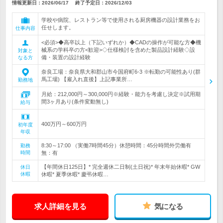
情報更新日：2026/06/17
終了予定日：
2026/12/03
学校や病院、レストラン等で使用される厨房機器の設計業務をお
任せします。
仕事内容
<必須>◆高卒以上（下記いずれか）◆CADの操作が可能な方◆機
械系の学科卒の方<歓迎>◇仕様検討を含めた製品設計経験◇設
対象と
備・装置の設計経験
なる方
奈良工場：奈良県大和郡山市今国府町6-3 ※転勤の可能性あり(群
馬工場) 【雇入れ直後】上記事業所…
勤務地
月給：212,000円～300,000円※経験・能力を考慮し決定※試用期
間3ヶ月あり(条件変動無し)
給与
400万円～600万円
初年度
年収
8:30～17:00 （実働7時間45分）休憩時間：45分時間外労働有
勤務
時間
無：有
【年間休日125日】* 完全週休二日制(土日祝)* 年末年始休暇* GW
休日
休暇
休暇* 夏季休暇* 慶弔休暇…
求人詳細を見る
気になる