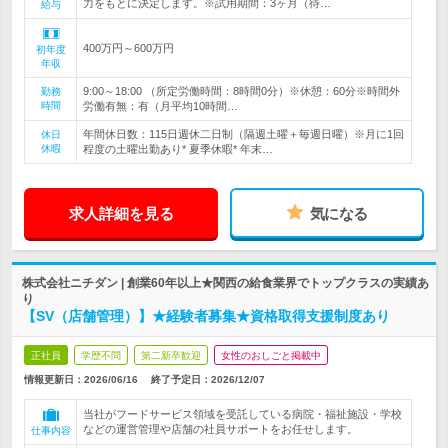
力をもとに決定します。※試用期間：3ヶ月（待…
給与
400万円～600万円
初年度
年収
9:00～18:00 （所定労働時間：8時間0分）※休憩：60分※時間外
勤務
時間
労働有無：有（月平均10時間…
年間休日数：115日週休二日制（隔週土曜＋毎週日曜）※月に1回
休日
休暇
程度の土曜出勤あり* 夏季休暇* 年末…
求人詳細を見る
気になる
株式会社ニチダン | 創業60年以上★関西の給食業界でトップクラスの実績あ
り
【SV（店舗管理）】★経験者募集★資格取得支援制度あり
正社員
学歴不問
第二新卒歓迎
女性のおしごと掲載中
情報更新日：2026/06/16
終了予定日：
2026/12/07
当社がフードサービス領域を受託している病院・福祉施設・学校
などの運営管理や店舗の社員サポートをお任せします。
仕事内容