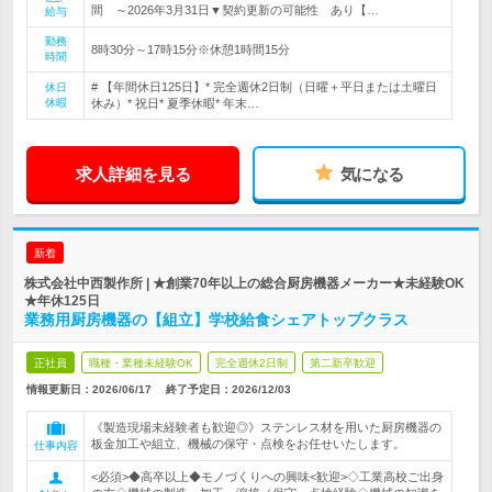
間 ～2026年3月31日▼契約更新の可能性 あり【…
給与
勤務
8時30分～17時15分※休憩1時間15分
時間
# 【年間休日125日】* 完全週休2日制（日曜＋平日または土曜日
休日
休暇
休み）* 祝日* 夏季休暇* 年末…
求人詳細を見る
気になる
新着
株式会社中西製作所 | ★創業70年以上の総合厨房機器メーカー★未経験OK
★年休125日
業務用厨房機器の【組立】学校給食シェアトップクラス
正社員
職種・業種未経験OK
完全週休2日制
第二新卒歓迎
情報更新日：2026/06/17
終了予定日：
2026/12/03
《製造現場未経験者も歓迎◎》ステンレス材を用いた厨房機器の
板金加工や組立、機械の保守・点検をお任せいたします。
仕事内容
<必須>◆高卒以上◆モノづくりへの興味<歓迎>◇工業高校ご出身