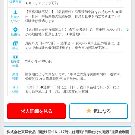
仕事内容
★キャリアアップ可能
【実務経験不問！】《必須要件》◎調理師免許をお持ちの方 ★産
休・育休・時短勤務の実績多数！育児と仕事を両立できます♪ ※
対象と
経験者は優遇します
なる方
【原則転居を伴う転勤なし】 希望を考慮して、三重県内のいずれ
かの勤務地へ配属します。 ★車通勤OK…
勤務地
月給19万円～22万円 ＋ 諸手当 ＋ 賞与年2回※上記の場合は、あ
くまで未経験の最低保証額です。※今回の転職が不利…
給与
264万円～306万円
初年度
年収
勤務地によって異なります。1年単位の変形労働時間制、週平均
勤務
時間
40時間以内≪ 勤務時間例 ≫# 学校の場…
〈 休日 〉◆週休二日制（土・日）、祝日※会社カレンダーによ
休日
休暇
る※勤務地により、月1～2回程度の土曜日…
求人詳細を見る
気になる
株式会社東洋食品 | 面接1回*16～17時には退勤*日勤だけの勤務*退職金制度