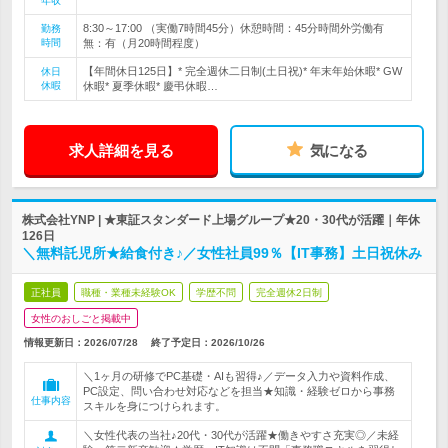
年収
8:30～17:00 （実働7時間45分）休憩時間：45分時間外労働有
勤務
時間
無：有（月20時間程度）
【年間休日125日】* 完全週休二日制(土日祝)* 年末年始休暇* GW
休日
休暇
休暇* 夏季休暇* 慶弔休暇…
求人詳細を見る
気になる
株式会社YNP | ★東証スタンダード上場グループ★20・30代が活躍｜年休
126日
＼無料託児所★給食付き♪／女性社員99％【IT事務】土日祝休み
正社員
職種・業種未経験OK
学歴不問
完全週休2日制
女性のおしごと掲載中
情報更新日：2026/07/28
終了予定日：
2026/10/26
＼1ヶ月の研修でPC基礎・AIも習得♪／データ入力や資料作成、
PC設定、問い合わせ対応などを担当★知識・経験ゼロから事務
仕事内容
スキルを身につけられます。
＼女性代表の当社♪20代・30代が活躍★働きやすさ充実◎／未経