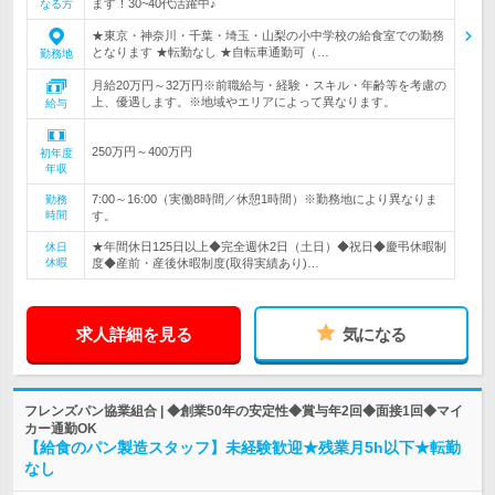
ます！30~40代活躍中♪
なる方
★東京・神奈川・千葉・埼玉・山梨の小中学校の給食室での勤務
となります ★転勤なし ★自転車通勤可（…
勤務地
月給20万円～32万円※前職給与・経験・スキル・年齢等を考慮の
上、優遇します。※地域やエリアによって異なります。
給与
250万円～400万円
初年度
年収
7:00～16:00（実働8時間／休憩1時間）※勤務地により異なりま
勤務
時間
す。
★年間休日125日以上◆完全週休2日（土日）◆祝日◆慶弔休暇制
休日
休暇
度◆産前・産後休暇制度(取得実績あり)…
求人詳細を見る
気になる
フレンズパン協業組合 | ◆創業50年の安定性◆賞与年2回◆面接1回◆マイ
カー通勤OK
【給食のパン製造スタッフ】未経験歓迎★残業月5h以下★転勤
なし