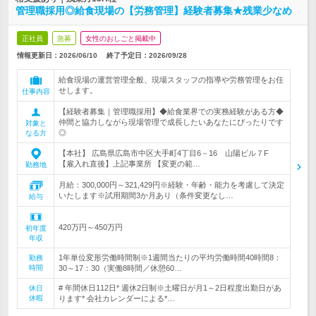
管理職採用◎給食現場の【労務管理】経験者募集★残業少なめ
正社員
急募
女性のおしごと掲載中
情報更新日：2026/06/10
終了予定日：
2026/09/28
給食現場の運営管理全般、現場スタッフの指導や労務管理をお任
せします。
仕事内容
【経験者募集｜管理職採用】◆給食業界での実務経験がある方◆
仲間と協力しながら現場管理で成長したいあなたにぴったりです
対象と
◎
なる方
【本社】 広島県広島市中区大手町4丁目6－16 山陽ビル７F
【雇入れ直後】上記事業所 【変更の範…
勤務地
月給：300,000円～321,429円※経験・年齢・能力を考慮して決定
いたします※試用期間3か月あり（条件変更なし…
給与
420万円～450万円
初年度
年収
1年単位変形労働時間制※1週間当たりの平均労働時間40時間8：
勤務
時間
30～17：30（実働8時間／休憩60…
# 年間休日112日* 週休2日制※土曜日が月1～2日程度出勤日があ
休日
休暇
ります* 会社カレンダーによる*…