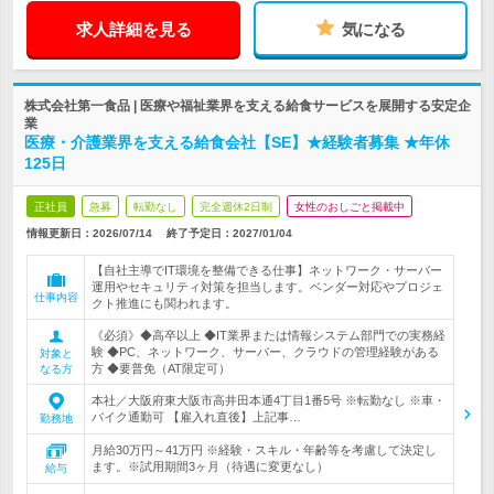
求人詳細を見る
気になる
株式会社第一食品 | 医療や福祉業界を支える給食サービスを展開する安定企
業
医療・介護業界を支える給食会社【SE】★経験者募集 ★年休
125日
正社員
急募
転勤なし
完全週休2日制
女性のおしごと掲載中
情報更新日：2026/07/14
終了予定日：
2027/01/04
【自社主導でIT環境を整備できる仕事】ネットワーク・サーバー
運用やセキュリティ対策を担当します。ベンダー対応やプロジェ
仕事内容
クト推進にも関われます。
《必須》◆高卒以上 ◆IT業界または情報システム部門での実務経
験 ◆PC、ネットワーク、サーバー、クラウドの管理経験がある
対象と
方 ◆要普免（AT限定可）
なる方
本社／大阪府東大阪市高井田本通4丁目1番5号 ※転勤なし ※車・
バイク通勤可 【雇入れ直後】上記事…
勤務地
月給30万円～41万円 ※経験・スキル・年齢等を考慮して決定し
ます。※試用期間3ヶ月（待遇に変更なし）
給与