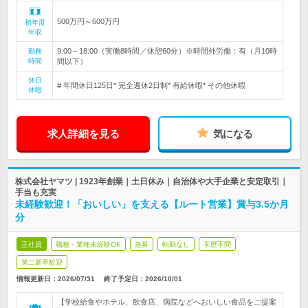
500万円～600万円
初年度
年収
9:00～18:00（実働8時間／休憩60分）※時間外労働：有（月10時
勤務
時間
間以下）
休日
# 年間休日125日* 完全週休2日制* 有給休暇* その他休暇
休暇
求人詳細を見る
気になる
株式会社ヤマツ | 1923年創業｜土日休み｜自治体や大手企業と安定取引｜
手当も充実
未経験歓迎！「おいしい」を支える【ルート営業】賞与3.5か月
分
正社員
職種・業種未経験OK
急募
転勤なし
学歴不問
第二新卒歓迎
情報更新日：2026/07/31
終了予定日：
2026/10/01
【学校給食やホテル、飲食店、病院などへおいしい食品をご提案