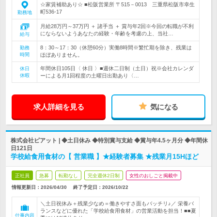
☆家賃補助あり☆ ■松阪営業所 〒515－0013 三重県松阪市幸生
町536-17
勤務地
月給28万円～37万円 ＋ 諸手当 ＋ 賞与年2回※今回の転職が不利
にならないようあなたの経験・年齢を考慮の上、当社…
給与
8：30～17：30（休憩60分）実働8時間※繁忙期を除き、残業は
勤務
時間
ほぼありません。
年間休日105日〈 休日 〉■週休二日制（土日）祝※会社カレンダ
休日
休暇
ーによる月1回程度の土曜日出勤あり〈…
求人詳細を見る
気になる
株式会社ピアット | ◆土日休み ◆特別賞与支給 ◆賞与年4.5ヶ月分 ◆年間休
日121日
学校給食用食材の【 営業職 】★経験者募集 ★残業月15Hほど
正社員
急募
転勤なし
完全週休2日制
女性のおしごと掲載中
情報更新日：2026/04/30
終了予定日：
2026/10/22
＼土日祝休み＋残業少なめ＝働きやすさ面もバッチリ♪／ 栄養バ
ランスなどに優れた「学校給食用食材」の営業活動を担当！■■夏
仕事内容