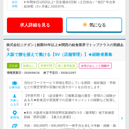
# 年間休日120日以上* 完全週休2日制（土日休み）* 祝日* 年次有
休日
休暇
給休暇（3ヶ月後に10日付与…
求人詳細を見る
気になる
株式会社ニチダン | 創業60年以上★関西の給食業界でトップクラスの実績あ
り
大阪で腰を据えて働ける【SV（店舗管理）】★経験者募集
正社員
転勤なし
学歴不問
第二新卒歓迎
女性のおしごと掲載中
情報更新日：2026/06/16
終了予定日：
2026/12/07
当社がフードサービス領域を受託している病院・福祉施設・学校
などの運営管理や店舗の社員サポートをお任せします。
仕事内容
【学歴不問！】《必須要件》◎複数店舗の運営・管理のご経験が
ある方★飲食店や居酒屋での店舗マネジメントの経験など歓迎し
対象と
ます！
なる方
■本社 大阪府大阪市阿倍野区阪南町5-3-5 《最寄駅》地下鉄御堂
筋線「西田辺駅」 【雇入れ直後】…
勤務地
月給：300,000円～500,000円※一律手当を含む※年齢・経験・能