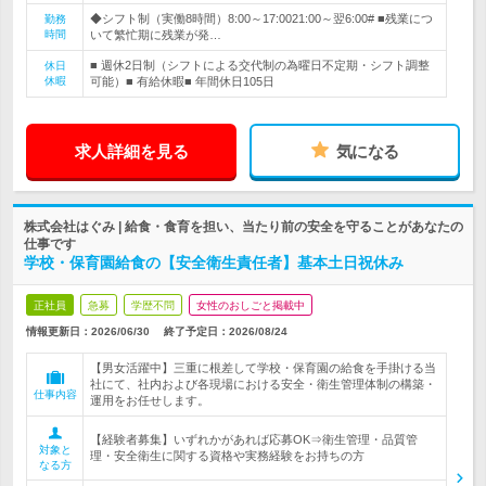
◆シフト制（実働8時間）8:00～17:0021:00～翌6:00# ■残業につ
勤務
時間
いて繁忙期に残業が発…
■ 週休2日制（シフトによる交代制の為曜日不定期・シフト調整
休日
休暇
可能）■ 有給休暇■ 年間休日105日
求人詳細を見る
気になる
株式会社はぐみ | 給食・食育を担い、当たり前の安全を守ることがあなたの
仕事です
学校・保育園給食の【安全衛生責任者】基本土日祝休み
正社員
急募
学歴不問
女性のおしごと掲載中
情報更新日：2026/06/30
終了予定日：
2026/08/24
【男女活躍中】三重に根差して学校・保育園の給食を手掛ける当
社にて、社内および各現場における安全・衛生管理体制の構築・
仕事内容
運用をお任せします。
【経験者募集】いずれかがあれば応募OK⇒衛生管理・品質管
対象と
理・安全衛生に関する資格や実務経験をお持ちの方
なる方