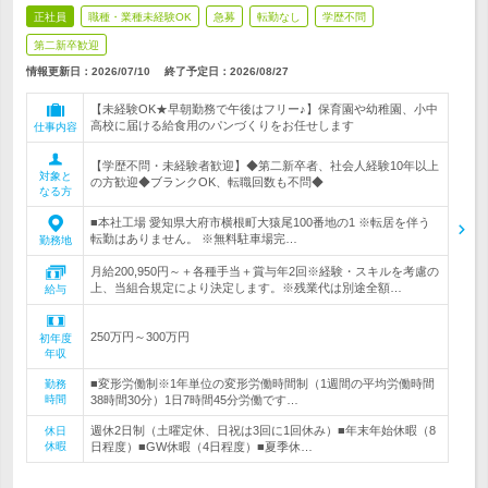
正社員
職種・業種未経験OK
急募
転勤なし
学歴不問
第二新卒歓迎
情報更新日：2026/07/10
終了予定日：
2026/08/27
【未経験OK★早朝勤務で午後はフリー♪】保育園や幼稚園、小中
高校に届ける給食用のパンづくりをお任せします
仕事内容
【学歴不問・未経験者歓迎】◆第二新卒者、社会人経験10年以上
対象と
の方歓迎◆ブランクOK、転職回数も不問◆
なる方
■本社工場 愛知県大府市横根町大猿尾100番地の1 ※転居を伴う
転勤はありません。 ※無料駐車場完…
勤務地
月給200,950円～＋各種手当＋賞与年2回※経験・スキルを考慮の
上、当組合規定により決定します。※残業代は別途全額…
給与
250万円～300万円
初年度
年収
■変形労働制※1年単位の変形労働時間制（1週間の平均労働時間
勤務
時間
38時間30分）1日7時間45分労働です…
週休2日制（土曜定休、日祝は3回に1回休み）■年末年始休暇（8
休日
休暇
日程度）■GW休暇（4日程度）■夏季休…