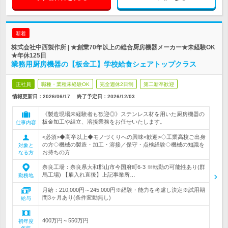
新着
株式会社中西製作所 | ★創業70年以上の総合厨房機器メーカー★未経験OK
★年休125日
業務用厨房機器の【板金工】学校給食シェアトップクラス
正社員
職種・業種未経験OK
完全週休2日制
第二新卒歓迎
情報更新日：2026/06/17
終了予定日：
2026/12/03
《製造現場未経験者も歓迎◎》ステンレス材を用いた厨房機器の
板金加工や組立、溶接業務をお任せいたします。
仕事内容
<必須>◆高卒以上◆モノづくりへの興味<歓迎>◇工業高校ご出身
の方◇機械の製造・加工・溶接／保守・点検経験◇機械の知識を
対象と
お持ちの方
なる方
奈良工場：奈良県大和郡山市今国府町6-3 ※転勤の可能性あり(群
馬工場) 【雇入れ直後】上記事業所…
勤務地
月給：210,000円～245,000円※経験・能力を考慮し決定※試用期
間3ヶ月あり(条件変動無し)
給与
400万円～550万円
初年度