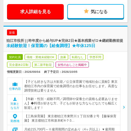
求人詳細を見る
気になる
新着
狛江市役所 | | 昨年度から給与UP★完休2日★基本残業ゼロ★継続勤務前提
未経験歓迎！保育園の【給食調理】★年休125日
契約社員
職種・業種未経験OK
急募
転勤なし
学歴不問
完全週休2日制
第二新卒歓迎
女性のおしごと掲載中
情報更新日：2026/08/04
終了予定日：
2026/10/05
【子ども好きな方は大歓迎／公立保育園で地域社会に貢献】東京
都狛江市内の保育園で給食調理のお仕事をお任せします。高度な
仕事内容
調理技術は要りません
【年齢・性別・経験不問／調理師や栄養士の資格も必要ありませ
ん】◆料理が好きな方、子どもが好きな方ならどなたでも幅広く
対象と
歓迎します！
なる方
【三島保育園】 東京都狛江市東野川１丁目32番２号 【藤塚保育
園】 東京都狛江市和泉本町4-7-3…
勤務地
月給215,700円～※雇用期間の定めあり（4ヶ月以上）▼雇用期