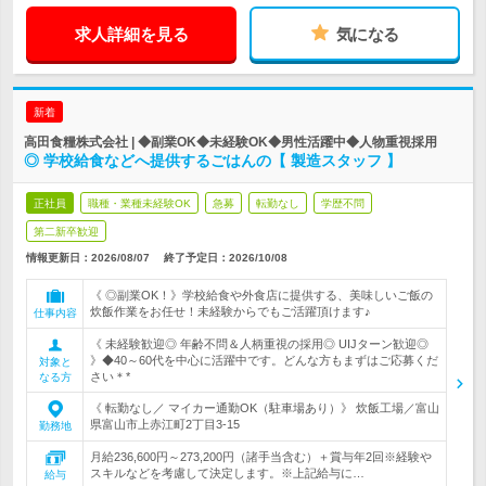
求人詳細を見る
気になる
新着
高田食糧株式会社 | ◆副業OK◆未経験OK◆男性活躍中◆人物重視採用
◎ 学校給食などへ提供するごはんの【 製造スタッフ 】
正社員
職種・業種未経験OK
急募
転勤なし
学歴不問
第二新卒歓迎
情報更新日：2026/08/07
終了予定日：
2026/10/08
《 ◎副業OK！》学校給食や外食店に提供する、美味しいご飯の
炊飯作業をお任せ！未経験からでもご活躍頂けます♪
仕事内容
《 未経験歓迎◎ 年齢不問＆人柄重視の採用◎ UIJターン歓迎◎
》◆40～60代を中心に活躍中です。どんな方もまずはご応募くだ
対象と
さい＊*
なる方
《 転勤なし／ マイカー通勤OK（駐車場あり）》 炊飯工場／富山
県富山市上赤江町2丁目3-15
勤務地
月給236,600円～273,200円（諸手当含む）＋賞与年2回※経験や
スキルなどを考慮して決定します。※上記給与に…
給与