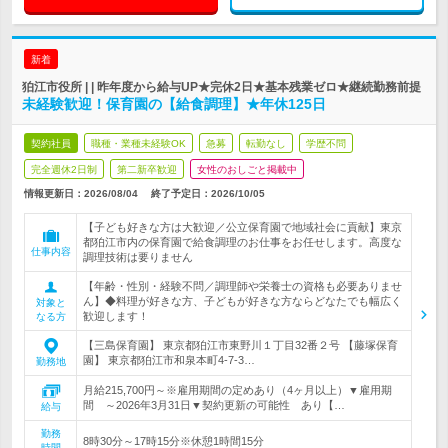
新着
狛江市役所 | | 昨年度から給与UP★完休2日★基本残業ゼロ★継続勤務前提
未経験歓迎！保育園の【給食調理】★年休125日
契約社員
職種・業種未経験OK
急募
転勤なし
学歴不問
完全週休2日制
第二新卒歓迎
女性のおしごと掲載中
情報更新日：2026/08/04
終了予定日：
2026/10/05
【子ども好きな方は大歓迎／公立保育園で地域社会に貢献】東京
都狛江市内の保育園で給食調理のお仕事をお任せします。高度な
仕事内容
調理技術は要りません
【年齢・性別・経験不問／調理師や栄養士の資格も必要ありませ
ん】◆料理が好きな方、子どもが好きな方ならどなたでも幅広く
対象と
歓迎します！
なる方
【三島保育園】 東京都狛江市東野川１丁目32番２号 【藤塚保育
園】 東京都狛江市和泉本町4-7-3…
勤務地
月給215,700円～※雇用期間の定めあり（4ヶ月以上）▼雇用期
間 ～2026年3月31日▼契約更新の可能性 あり【…
給与
勤務
8時30分～17時15分※休憩1時間15分
時間