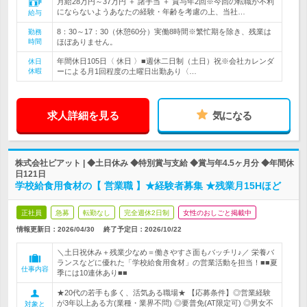
月給28万円～37万円 ＋ 諸手当 ＋ 賞与年2回※今回の転職が不利
にならないようあなたの経験・年齢を考慮の上、当社…
給与
8：30～17：30（休憩60分）実働8時間※繁忙期を除き、残業は
勤務
時間
ほぼありません。
年間休日105日〈 休日 〉■週休二日制（土日）祝※会社カレンダ
休日
休暇
ーによる月1回程度の土曜日出勤あり〈…
求人詳細を見る
気になる
株式会社ピアット | ◆土日休み ◆特別賞与支給 ◆賞与年4.5ヶ月分 ◆年間休
日121日
学校給食用食材の【 営業職 】★経験者募集 ★残業月15Hほど
正社員
急募
転勤なし
完全週休2日制
女性のおしごと掲載中
情報更新日：2026/04/30
終了予定日：
2026/10/22
＼土日祝休み＋残業少なめ＝働きやすさ面もバッチリ♪／ 栄養バ
ランスなどに優れた「学校給食用食材」の営業活動を担当！■■夏
仕事内容
季には10連休あり■■
★20代の若手も多く、活気ある職場★ 【応募条件】◎営業経験
が3年以上ある方(業種・業界不問) ◎要普免(AT限定可) ◎男女不
対象と