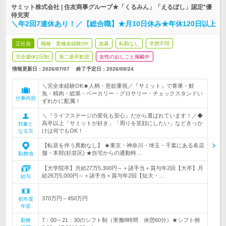
サミット株式会社 | 住友商事グループ★「くるみん」「えるぼし」認定*優
待充実
＼年2回7連休あり！／【総合職】★月10日休み★年休120日以上
正社員
職種・業種未経験OK
急募
転勤なし
学歴不問
完全週休2日制
第二新卒歓迎
女性のおしごと掲載中
情報更新日：2026/07/07
終了予定日：
2026/08/24
＼完全未経験OK★人柄・意欲重視／『サミット』で青果・鮮
魚・精肉・総菜・ベーカリー・グロサリー・チェックスタンドい
仕事内容
ずれかに配属！
＼『ライフステージの変化も安心』だから選ばれています！／◆
高卒以上「サミットが好き」「周りを笑顔にしたい」などきっか
対象と
けは何でもOK！
なる方
【転居を伴う異動なし】 ★東京・神奈川・埼玉・千葉にある各店
舗・本部(杉並区) ★自宅からの通勤時…
勤務地
【大学院卒】月給27万5,300円～＋諸手当＋賞与年2回【大卒】月
給26万5,000円～＋諸手当＋賞与年2回【短大・…
給与
370万円～450万円
初年度
年収
7：00～21：30のシフト制（実働8時間 休憩60分）★シフト例
勤務