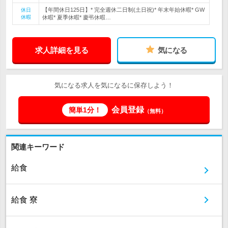
【年間休日125日】* 完全週休二日制(土日祝)* 年末年始休暇* GW
休日
休暇
休暇* 夏季休暇* 慶弔休暇…
求人詳細を見る
気になる
気になる求人を気になるに保存しよう！
会員登録
簡単1分！
（無料）
関連キーワード
給食
給食 寮