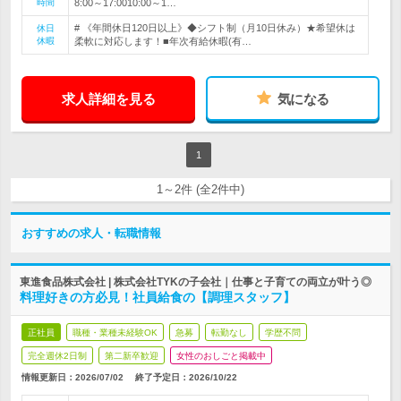
時間
8:00～17:0010:00～1…
# 《年間休日120日以上》◆シフト制（月10日休み）★希望休は
休日
休暇
柔軟に対応します！■年次有給休暇(有…
求人詳細を見る
気になる
1
1～2件 (全2件中)
おすすめの求人・転職情報
東進食品株式会社 | 株式会社TYKの子会社｜仕事と子育ての両立が叶う◎
料理好きの方必見！社員給食の【調理スタッフ】
正社員
職種・業種未経験OK
急募
転勤なし
学歴不問
完全週休2日制
第二新卒歓迎
女性のおしごと掲載中
情報更新日：2026/07/02
終了予定日：
2026/10/22