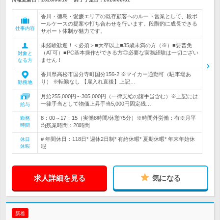
香川・徳島・愛媛エリアの既存顧客へのルート営業として、段ボ
ールケースの提案や打ち合わせを行います。段階的に成長できる
仕事内容
サポート体制が魅力です。
未経験歓迎！＜必須＞■大卒以上■35歳未満の方（※）■要普免
（AT可）■PC基本操作ができる方◎必要な実務経験は一切ござい
対象と
ません！
なる方
香川県高松市国分寺町国分156-2 ※マイカー通勤可（駐車場あ
り） ※転勤なし 【雇入れ直後】上記…
勤務地
月給255,000円～305,000円（一律支給の諸手当含む）※上記には
一律手当として物価上昇手当5,000円固定残…
給与
8：00～17：15（実働8時間/休憩75分）※時間外労働：有※月平
勤務
時間
均残業時間：20時間
# 年間休日：118日* 週休2日制* 有給休暇* 夏期休暇* 年末年始休
休日
休暇
暇
求人詳細を見る
気になる
新着