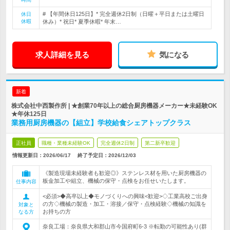
# 【年間休日125日】* 完全週休2日制（日曜＋平日または土曜日
休日
休暇
休み）* 祝日* 夏季休暇* 年末…
求人詳細を見る
気になる
新着
株式会社中西製作所 | ★創業70年以上の総合厨房機器メーカー★未経験OK
★年休125日
業務用厨房機器の【組立】学校給食シェアトップクラス
正社員
職種・業種未経験OK
完全週休2日制
第二新卒歓迎
情報更新日：2026/06/17
終了予定日：
2026/12/03
《製造現場未経験者も歓迎◎》ステンレス材を用いた厨房機器の
板金加工や組立、機械の保守・点検をお任せいたします。
仕事内容
<必須>◆高卒以上◆モノづくりへの興味<歓迎>◇工業高校ご出身
の方◇機械の製造・加工・溶接／保守・点検経験◇機械の知識を
対象と
お持ちの方
なる方
奈良工場：奈良県大和郡山市今国府町6-3 ※転勤の可能性あり(群