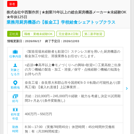
新着
株式会社中西製作所 | ★創業70年以上の総合厨房機器メーカー★未経験OK
★年休125日
業務用厨房機器の【板金工】学校給食シェアトップクラス
正社員
職種・業種未経験OK
完全週休2日制
第二新卒歓迎
情報更新日：2026/06/17
終了予定日：
2026/12/03
《製造現場未経験者も歓迎◎》ステンレス材を用いた厨房機器の
板金加工や組立、溶接業務をお任せいたします。
仕事内容
<必須>◆高卒以上◆モノづくりへの興味<歓迎>◇工業高校ご出身
の方◇機械の製造・加工・溶接／保守・点検経験◇機械の知識を
対象と
お持ちの方
なる方
奈良工場：奈良県大和郡山市今国府町6-3 ※転勤の可能性あり(群
馬工場) 【雇入れ直後】上記事業所…
勤務地
月給：210,000円～245,000円※経験・能力を考慮し決定※試用期
間3ヶ月あり(条件変動無し)
給与
400万円～550万円
初年度
年収
8:30～17:00 （実働7時間45分）休憩時間：45分時間外労働有
勤務
時間
無：有（月20時間程度）