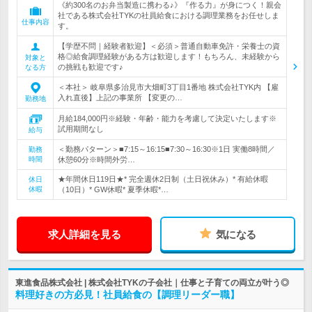
《約300名のお弁当製造に携わる♪》『作る力』が身につく！親会
社である株式会社TYKの社員給食における調理業務をお任せしま
仕事内容
す。
【学歴不問｜経験者歓迎】＜必須＞普通自動車免許・栄養士の資
格◎給食調理経験がある方は歓迎します！もちろん、未経験から
対象と
の挑戦も歓迎です♪
なる方
＜本社＞ 岐阜県多治見市大畑町3丁目1番地 株式会社TYK内 【雇
入れ直後】上記の事業所 【変更の…
勤務地
月給184,000円※経験・年齢・能力を考慮して決定いたします※
試用期間なし
給与
＜勤務パターン＞■7:15～16:15■7:30～16:30※1日 実働8時間／
勤務
時間
休憩60分※時間外労…
★年間休日119日★* 完全週休2日制（土日祝休み）* 有給休暇
休日
休暇
（10日）* GW休暇* 夏季休暇*…
求人詳細を見る
気になる
東進食品株式会社 | 株式会社TYKの子会社｜仕事と子育ての両立が叶う◎
料理好きの方必見！社員給食の【調理リーダー職】