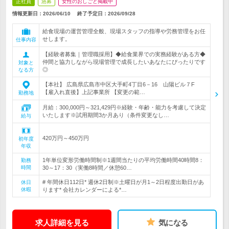
正社員
急募
女性のおしごと掲載中
情報更新日：2026/06/10
終了予定日：
2026/09/28
給食現場の運営管理全般、現場スタッフの指導や労務管理をお任
せします。
仕事内容
【経験者募集｜管理職採用】◆給食業界での実務経験がある方◆
仲間と協力しながら現場管理で成長したいあなたにぴったりです
対象と
◎
なる方
【本社】 広島県広島市中区大手町4丁目6－16 山陽ビル７F
【雇入れ直後】上記事業所 【変更の範…
勤務地
月給：300,000円～321,429円※経験・年齢・能力を考慮して決定
いたします※試用期間3か月あり（条件変更なし…
給与
420万円～450万円
初年度
年収
1年単位変形労働時間制※1週間当たりの平均労働時間40時間8：
勤務
時間
30～17：30（実働8時間／休憩60…
# 年間休日112日* 週休2日制※土曜日が月1～2日程度出勤日があ
休日
休暇
ります* 会社カレンダーによる*…
求人詳細を見る
気になる