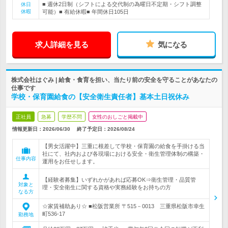
■ 週休2日制（シフトによる交代制の為曜日不定期・シフト調整
休日
休暇
可能）■ 有給休暇■ 年間休日105日
求人詳細を見る
気になる
株式会社はぐみ | 給食・食育を担い、当たり前の安全を守ることがあなたの
仕事です
学校・保育園給食の【安全衛生責任者】基本土日祝休み
正社員
急募
学歴不問
女性のおしごと掲載中
情報更新日：2026/06/30
終了予定日：
2026/08/24
【男女活躍中】三重に根差して学校・保育園の給食を手掛ける当
社にて、社内および各現場における安全・衛生管理体制の構築・
仕事内容
運用をお任せします。
【経験者募集】いずれかがあれば応募OK⇒衛生管理・品質管
対象と
理・安全衛生に関する資格や実務経験をお持ちの方
なる方
☆家賃補助あり☆ ■松阪営業所 〒515－0013 三重県松阪市幸生
町536-17
勤務地