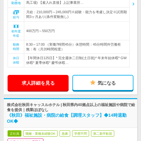
馬工場) 【雇入れ直後】上記事業所…
勤務地
月給：210,000円～245,000円※経験・能力を考慮し決定※試用期
間3ヶ月あり(条件変動無し)
給与
400万円～550万円
初年度
年収
8:30～17:00 （実働7時間45分）休憩時間：45分時間外労働有
勤務
時間
無：有（月20時間程度）
【年間休日125日】* 完全週休二日制(土日祝)* 年末年始休暇* GW
休日
休暇
休暇* 夏季休暇* 慶弔休暇…
求人詳細を見る
気になる
株式会社秋田キャッスルホテル | 秋田県内40拠点以上の福祉施設や病院で給
食を提供｜残業ほぼなし
《秋田》福祉施設・病院の給食【調理スタッフ】◆14時退勤
OK◆
正社員
職種・業種未経験OK
急募
学歴不問
第二新卒歓迎