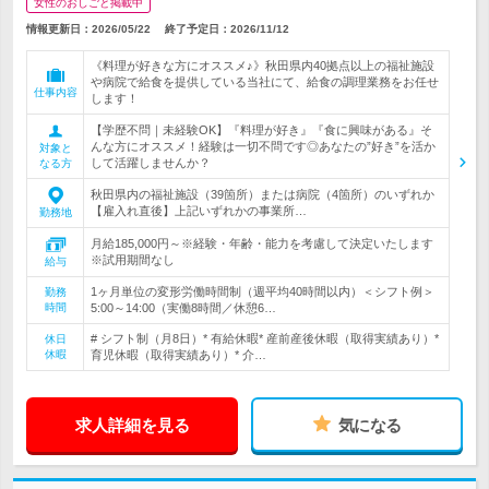
女性のおしごと掲載中
情報更新日：2026/05/22
終了予定日：
2026/11/12
《料理が好きな方にオススメ♪》秋田県内40拠点以上の福祉施設
や病院で給食を提供している当社にて、給食の調理業務をお任せ
仕事内容
します！
【学歴不問｜未経験OK】『料理が好き』『食に興味がある』そ
んな方にオススメ！経験は一切不問です◎あなたの”好き”を活か
対象と
して活躍しませんか？
なる方
秋田県内の福祉施設（39箇所）または病院（4箇所）のいずれか
【雇入れ直後】上記いずれかの事業所…
勤務地
月給185,000円～※経験・年齢・能力を考慮して決定いたします
※試用期間なし
給与
1ヶ月単位の変形労働時間制（週平均40時間以内）＜シフト例＞
勤務
時間
5:00～14:00（実働8時間／休憩6…
# シフト制（月8日）* 有給休暇* 産前産後休暇（取得実績あり）*
休日
休暇
育児休暇（取得実績あり）* 介…
求人詳細を見る
気になる