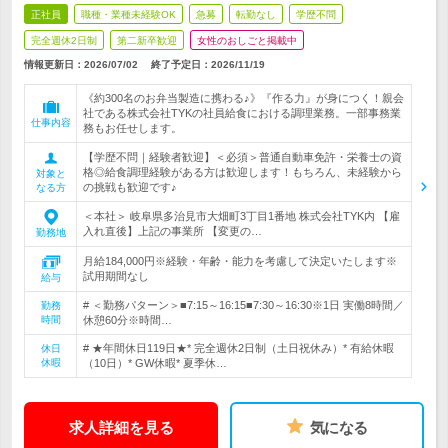
正社員
職種・業種未経験OK
急募
転勤なし
学歴不問
完全週休2日制
第二新卒歓迎
女性のおしごと掲載中
情報更新日：2026/07/02
終了予定日：
2026/11/19
《約300名のお弁当製造に携わる♪》『作る力』が身につく！親会
社である株式会社TYKの社員給食における調理業務。一部事務業
仕事内容
務もお任せします。
【学歴不問｜経験者歓迎】＜必須＞普通自動車免許・栄養士の資
格◎給食調理経験がある方は歓迎します！もちろん、未経験から
対象と
の挑戦も歓迎です♪
なる方
＜本社＞ 岐阜県多治見市大畑町3丁目1番地 株式会社TYK内 【雇
入れ直後】上記の事業所 【変更の…
勤務地
月給184,000円※経験・年齢・能力を考慮して決定いたします※
試用期間なし
給与
# ＜勤務パターン＞■7:15～16:15■7:30～16:30※1日 実働8時間／
勤務
時間
休憩60分※時間…
# ★年間休日119日★* 完全週休2日制（土日祝休み）* 有給休暇
休日
休暇
（10日）* GW休暇* 夏季休…
求人詳細を見る
気になる