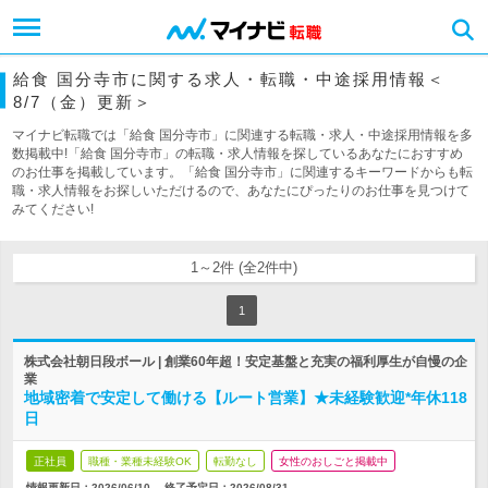
給食 国分寺市に関する求人・転職・中途採用情報＜
8/7（金）更新＞
マイナビ転職では「給食 国分寺市」に関連する転職・求人・中途採用情報を多
数掲載中!「給食 国分寺市」の転職・求人情報を探しているあなたにおすすめ
のお仕事を掲載しています。「給食 国分寺市」に関連するキーワードからも転
職・求人情報をお探しいただけるので、あなたにぴったりのお仕事を見つけて
みてください!
1～2件 (全2件中)
1
株式会社朝日段ボール | 創業60年超！安定基盤と充実の福利厚生が自慢の企
業
地域密着で安定して働ける【ルート営業】★未経験歓迎*年休118
日
正社員
職種・業種未経験OK
転勤なし
女性のおしごと掲載中
情報更新日：2026/06/10
終了予定日：
2026/08/31