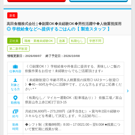
新着
高田食糧株式会社 | ◆副業OK◆未経験OK◆男性活躍中◆人物重視採用
◎ 学校給食などへ提供するごはんの【 製造スタッフ 】
正社員
職種・業種未経験OK
急募
転勤なし
学歴不問
第二新卒歓迎
情報更新日：2026/08/07
終了予定日：
2026/10/08
《 ◎副業OK！》学校給食や外食店に提供する、美味しいご飯の
炊飯作業をお任せ！未経験からでもご活躍頂けます♪
仕事内容
《 未経験歓迎◎ 年齢不問＆人柄重視の採用◎ UIJターン歓迎◎
》◆40～60代を中心に活躍中です。どんな方もまずはご応募くだ
対象と
さい＊*
なる方
《 転勤なし／ マイカー通勤OK（駐車場あり）》 炊飯工場／富山
県富山市上赤江町2丁目3-15
勤務地
月給236,600円～273,200円（諸手当含む）＋賞与年2回※経験や
スキルなどを考慮して決定します。※上記給与に…
給与
◆シフト制（実働8時間）8:00～17:0021:00～翌6:00# ■残業につ
勤務
時間
いて繁忙期に残業が発…