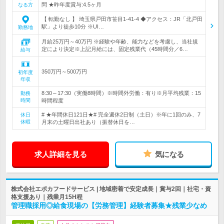
問 ★昨年度賞与:4.5ヶ月
なる方
【 転勤なし 】 埼玉県戸田市笹目1-41-4 ◆アクセス：JR「北戸田
駅」より徒歩10分 ※UI…
勤務地
月給25万円～40万円 ※経験や年齢、能力などを考慮し、当社規
定により決定※上記月給には、固定残業代（45時間分／6…
給与
350万円～500万円
初年度
年収
8:30～17:30（実働8時間）※時間外労働：有り※月平均残業：15
勤務
時間
時間程度
# ★年間休日121日★# 完全週休2日制（土日）※年に1回のみ、7
休日
休暇
月末の土曜日出社あり（振替休日を…
求人詳細を見る
気になる
株式会社エポカフードサービス | 地域密着で安定成長｜賞与2回｜社宅・資
格支援あり｜残業月15H程
管理職採用◎給食現場の【労務管理】経験者募集★残業少なめ