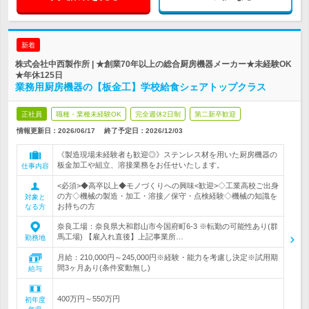
新着
株式会社中西製作所 | ★創業70年以上の総合厨房機器メーカー★未経験OK
★年休125日
業務用厨房機器の【板金工】学校給食シェアトップクラス
正社員
職種・業種未経験OK
完全週休2日制
第二新卒歓迎
情報更新日：2026/06/17
終了予定日：
2026/12/03
《製造現場未経験者も歓迎◎》ステンレス材を用いた厨房機器の
板金加工や組立、溶接業務をお任せいたします。
仕事内容
<必須>◆高卒以上◆モノづくりへの興味<歓迎>◇工業高校ご出身
の方◇機械の製造・加工・溶接／保守・点検経験◇機械の知識を
対象と
お持ちの方
なる方
奈良工場：奈良県大和郡山市今国府町6-3 ※転勤の可能性あり(群
馬工場) 【雇入れ直後】上記事業所…
勤務地
月給：210,000円～245,000円※経験・能力を考慮し決定※試用期
間3ヶ月あり(条件変動無し)
給与
400万円～550万円
初年度