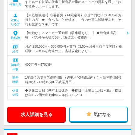
するルート営業の仕事】新商品や季節メニューの提案を通してお
仕事内容
客様をサポートします。
【未経験歓迎♪】◎要普免（AT限定可）◎基本的なPCスキルをお
持ちの方 ★「食べることが好き」「食の仕事に興味がある」そ
対象と
れも立派なスキルです！
なる方
【転勤なし／マイカー通勤可（駐車場あり） 】 ◆総合経済高
校 バス停から徒歩5分 北海道苫小牧市新…
勤務地
月給 250,000円～335,000円＋賞与（3.50ヶ月分※前年度実績）※
経験・スキルを考慮の上、当社規定により…
給与
400万円～570万円
初年度
年収
1年単位の変形労働時間制（週平均40時間以内）# ▽勤務時間例8
勤務
時間
時30分～17時15分# ▽残業月平…
◆週休二日制（基本土日休み）◆祝日※土曜日は月1～2回、祝日
休日
休暇
は年1～2回の出勤◆年末年始（12／31…
求人詳細を見る
気になる