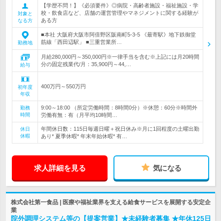
【学歴不問！】《必須要件》◎病院・高齢者施設・福祉施設・学
校・飲食店など、店舗の運営管理やマネジメントに関する経験が
対象と
ある方
なる方
■本社 大阪府大阪市阿倍野区阪南町5-3-5 《最寄駅》地下鉄御堂
筋線「西田辺駅」 ■三重営業所…
勤務地
月給280,000円～350,000円※一律手当を含む※上記には月20時間
分の固定残業代/月：35,900円～44,…
給与
400万円～550万円
初年度
年収
9:00～18:00 （所定労働時間：8時間0分）※休憩：60分※時間外
勤務
時間
労働有無：有（月平均10時間…
年間休日数：115日毎週日曜＋祝日休み※月に1回程度の土曜出勤
休日
休暇
あり* 夏季休暇* 年末年始休暇* 有…
求人詳細を見る
気になる
株式会社第一食品 | 医療や福祉業界を支える給食サービスを展開する安定企
業
院外調理システム等の【提案営業】★未経験者募集 ★年休125日