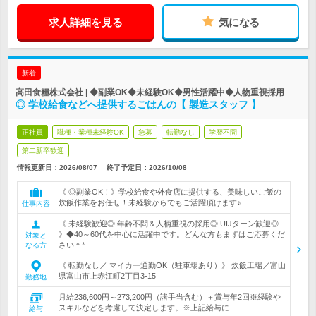
求人詳細を見る
気になる
新着
高田食糧株式会社 | ◆副業OK◆未経験OK◆男性活躍中◆人物重視採用
◎ 学校給食などへ提供するごはんの【 製造スタッフ 】
正社員
職種・業種未経験OK
急募
転勤なし
学歴不問
第二新卒歓迎
情報更新日：2026/08/07
終了予定日：
2026/10/08
《 ◎副業OK！》学校給食や外食店に提供する、美味しいご飯の
炊飯作業をお任せ！未経験からでもご活躍頂けます♪
仕事内容
《 未経験歓迎◎ 年齢不問＆人柄重視の採用◎ UIJターン歓迎◎
》◆40～60代を中心に活躍中です。どんな方もまずはご応募くだ
対象と
さい＊*
なる方
《 転勤なし／ マイカー通勤OK（駐車場あり）》 炊飯工場／富山
県富山市上赤江町2丁目3-15
勤務地
月給236,600円～273,200円（諸手当含む）＋賞与年2回※経験や
スキルなどを考慮して決定します。※上記給与に…
給与