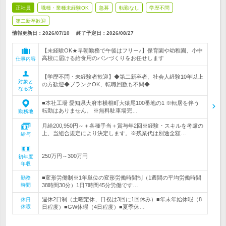
正社員
職種・業種未経験OK
急募
転勤なし
学歴不問
第二新卒歓迎
情報更新日：2026/07/10
終了予定日：
2026/08/27
【未経験OK★早朝勤務で午後はフリー♪】保育園や幼稚園、小中
高校に届ける給食用のパンづくりをお任せします
仕事内容
【学歴不問・未経験者歓迎】◆第二新卒者、社会人経験10年以上
対象と
の方歓迎◆ブランクOK、転職回数も不問◆
なる方
■本社工場 愛知県大府市横根町大猿尾100番地の1 ※転居を伴う
転勤はありません。 ※無料駐車場完…
勤務地
月給200,950円～＋各種手当＋賞与年2回※経験・スキルを考慮の
上、当組合規定により決定します。※残業代は別途全額…
給与
250万円～300万円
初年度
年収
■変形労働制※1年単位の変形労働時間制（1週間の平均労働時間
勤務
時間
38時間30分）1日7時間45分労働です…
週休2日制（土曜定休、日祝は3回に1回休み）■年末年始休暇（8
休日
休暇
日程度）■GW休暇（4日程度）■夏季休…