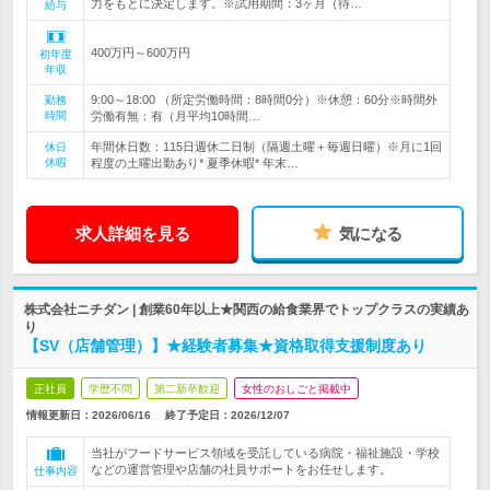
力をもとに決定します。※試用期間：3ヶ月（待…
給与
400万円～600万円
初年度
年収
9:00～18:00 （所定労働時間：8時間0分）※休憩：60分※時間外
勤務
時間
労働有無：有（月平均10時間…
年間休日数：115日週休二日制（隔週土曜＋毎週日曜）※月に1回
休日
休暇
程度の土曜出勤あり* 夏季休暇* 年末…
求人詳細を見る
気になる
株式会社ニチダン | 創業60年以上★関西の給食業界でトップクラスの実績あ
り
【SV（店舗管理）】★経験者募集★資格取得支援制度あり
正社員
学歴不問
第二新卒歓迎
女性のおしごと掲載中
情報更新日：2026/06/16
終了予定日：
2026/12/07
当社がフードサービス領域を受託している病院・福祉施設・学校
などの運営管理や店舗の社員サポートをお任せします。
仕事内容