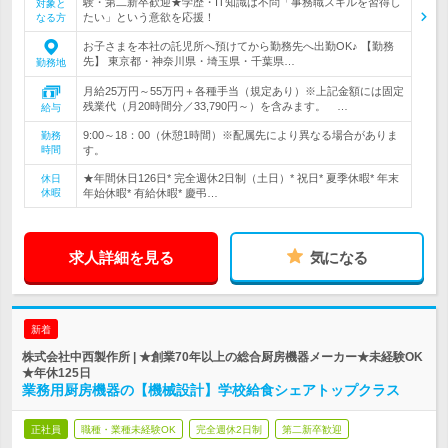
験・第二新卒歓迎★学歴・IT知識は不問「事務職スキルを習得し
対象と
たい」という意欲を応援！
なる方
お子さまを本社の託児所へ預けてから勤務先へ出勤OK♪ 【勤務
先】 東京都・神奈川県・埼玉県・千葉県…
勤務地
月給25万円～55万円＋各種手当（規定あり）※上記金額には固定
残業代（月20時間分／33,790円～）を含みます。 …
給与
9:00～18：00（休憩1時間）※配属先により異なる場合がありま
勤務
時間
す。
★年間休日126日* 完全週休2日制（土日）* 祝日* 夏季休暇* 年末
休日
休暇
年始休暇* 有給休暇* 慶弔…
求人詳細を見る
気になる
新着
株式会社中西製作所 | ★創業70年以上の総合厨房機器メーカー★未経験OK
★年休125日
業務用厨房機器の【機械設計】学校給食シェアトップクラス
正社員
職種・業種未経験OK
完全週休2日制
第二新卒歓迎