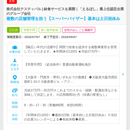
新着
株式会社テスティパル | 給食サービスを展開｜「えるぼし」最上位認定企業
のグループ会社
複数の店舗管理を担う【スーパーバイザー】基本は土日祝休み
正社員
学歴不問
第二新卒歓迎
女性のおしごと掲載中
情報更新日：2026/07/07
終了予定日：
2026/09/07
【幅広い年代が活躍中】関西で給食を提供する複数事業所を管理
していただきます。★年間休日120日 ★月給27万円～
仕事内容
【学歴不問】《必須条件》普通自動車運転免許
対象と
なる方
【大阪市・門真市・堺市いずれかでの勤務】 ◆大阪府大阪市西区
新町1-10-2 大阪産業ビル ＜アク…
勤務地
月給27万円～35万円※これまでのスキル・経験・配属先等などを
加味して決定します。※試用期間3か月（待遇の変更なし）
給与
勤務
8：30～17：30（実働8時間、休憩1時間）
時間
《年間休日120日》◆週休2日制（基本的に土日祝日休み）※当社
休日
休暇
の企業カレンダーによる◆有給休暇◆産前…