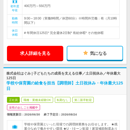
400万円～550万円
初年度
年収
9:00～18:00（実働8時間／休憩60分）※時間外労働：有（月10時
勤務
時間
間以下）
休日
# 年間休日125日* 完全週休2日制* 有給休暇* その他休暇
休暇
求人詳細を見る
気になる
株式会社はぐみ | 子どもたちの成長を支える仕事／土日祝休み／年休最大
125日
学校や保育園の給食を担当【調理師】土日祝休み・年休最大125
日
正社員
職種・業種未経験OK
転勤なし
第二新卒歓迎
女性のおしごと掲載中
情報更新日：2026/06/30
終了予定日：
2026/08/24
学校や保育園といった現場での調理師業務をお任せします。 ★残
業少なめで働きやすい環境 ★U・Iターン歓迎！家賃補助制度あり