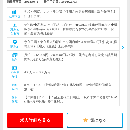
情報更新日：2026/06/17
終了予定日：
2026/12/03
学校や病院、レストラン等で使用される厨房機器の設計業務をお
任せします。
仕事内容
<必須>◆高卒以上（下記いずれか）◆CADの操作が可能な方◆機
械系の学科卒の方<歓迎>◇仕様検討を含めた製品設計経験◇設
対象と
備・装置の設計経験
なる方
奈良工場：奈良県大和郡山市今国府町6-3 ※転勤の可能性あり(群
馬工場) 【雇入れ直後】上記事業所…
勤務地
月給：212,000円～300,000円※経験・能力を考慮し決定※試用期
間3ヶ月あり(条件変動無し)
給与
400万円～600万円
初年度
年収
8:30～17:00 （実働7時間45分）休憩時間：45分時間外労働有
勤務
時間
無：有
【年間休日125日】* 完全週休二日制(土日祝)* 年末年始休暇* GW
休日
休暇
休暇* 夏季休暇* 慶弔休暇…
求人詳細を見る
気になる