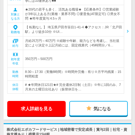
季には10連休あり■■
★20代の若手も多く、活気ある職場★ 【応募条件】◎営業経験
が3年以上ある方(業種・業界不問) ◎要普免(AT限定可) ◎男女不
対象と
問 ★昨年度賞与:4.5ヶ月
なる方
【 転勤なし 】 埼玉県戸田市笹目1-41-4 ◆アクセス：JR「北戸田
駅」より徒歩10分 ※UI…
勤務地
月給25万円～40万円 ※経験や年齢、能力などを考慮し、当社規
定により決定※上記月給には、固定残業代（45時間分／6…
給与
350万円～500万円
初年度
年収
8:30～17:30（実働8時間）※時間外労働：有り※月平均残業：15
勤務
時間
時間程度
# ★年間休日121日★# 完全週休2日制（土日）※年に1回のみ、7
休日
休暇
月末の土曜日出社あり（振替休日を…
求人詳細を見る
気になる
株式会社エポカフードサービス | 地域密着で安定成長｜賞与2回｜社宅・資
格支援あり｜残業月15H程