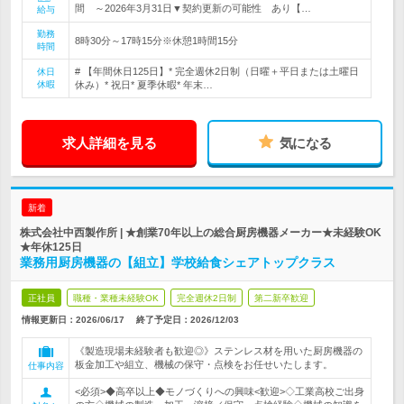
間 ～2026年3月31日▼契約更新の可能性 あり【…
給与
勤務
8時30分～17時15分※休憩1時間15分
時間
# 【年間休日125日】* 完全週休2日制（日曜＋平日または土曜日
休日
休暇
休み）* 祝日* 夏季休暇* 年末…
求人詳細を見る
気になる
新着
株式会社中西製作所 | ★創業70年以上の総合厨房機器メーカー★未経験OK
★年休125日
業務用厨房機器の【組立】学校給食シェアトップクラス
正社員
職種・業種未経験OK
完全週休2日制
第二新卒歓迎
情報更新日：2026/06/17
終了予定日：
2026/12/03
《製造現場未経験者も歓迎◎》ステンレス材を用いた厨房機器の
板金加工や組立、機械の保守・点検をお任せいたします。
仕事内容
<必須>◆高卒以上◆モノづくりへの興味<歓迎>◇工業高校ご出身