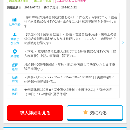
完全週休2日制
第二新卒歓迎
女性のおしごと掲載中
情報更新日：2026/07/02
終了予定日：
2026/10/22
《約300名のお弁当製造に携わる♪》『作る力』が身につく！親会
社である株式会社TYKの社員給食における調理業務をお任せしま
仕事内容
す。
【学歴不問｜経験者歓迎】＜必須＞普通自動車免許・栄養士の資
格◎給食調理経験がある方は歓迎します！もちろん、未経験から
対象と
の挑戦も歓迎です♪
なる方
＜本社＞ 岐阜県多治見市大畑町3丁目1番地 株式会社TYK内 【雇
入れ直後】上記の事業所 【変更の…
勤務地
月給184,000円※経験・年齢・能力を考慮して決定いたします※
試用期間なし
給与
＜勤務パターン＞■7:15～16:15■7:30～16:30※1日 実働8時間／
勤務
時間
休憩60分※時間外労…
★年間休日119日★* 完全週休2日制（土日祝休み）* 有給休暇
休日
休暇
（10日）* GW休暇* 夏季休暇*…
求人詳細を見る
気になる