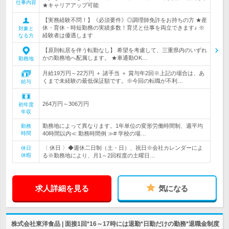
仕事内容
★キャリアアップ可能
【実務経験不問！】《必須要件》◎調理師免許をお持ちの方 ★産
休・育休・時短勤務の実績多数！育児と仕事を両立できます♪ ※
対象と
経験者は優遇します
なる方
【原則転居を伴う転勤なし】 希望を考慮して、三重県内のいずれ
かの勤務地へ配属します。 ★車通勤OK…
勤務地
月給19万円～22万円 ＋ 諸手当 ＋ 賞与年2回※上記の場合は、あ
くまで未経験の最低保証額です。※今回の転職が不利…
給与
264万円～306万円
初年度
年収
勤務地によって異なります。1年単位の変形労働時間制、週平均
勤務
時間
40時間以内≪ 勤務時間例 ≫# 学校の場…
〈 休日 〉◆週休二日制（土・日）、祝日※会社カレンダーによ
休日
休暇
る※勤務地により、月1～2回程度の土曜日…
求人詳細を見る
気になる
株式会社東洋食品 | 面接1回*16～17時には退勤*日勤だけの勤務*退職金制度