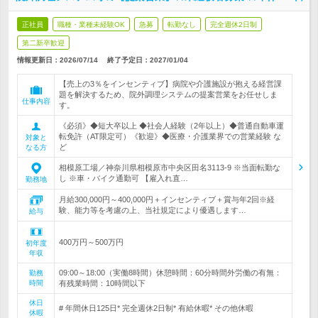
正社員
職種・業種未経験OK
急募
転勤なし
完全週休2日制
第二新卒歓迎
情報更新日：2026/07/14
終了予定日：
2027/01/04
【売上の3％をインセンティブ】病院や介護施設が抱える経営課
題を解決するため、院外調理システムの提案営業をお任せしま
仕事内容
す。
《必須》◆短大卒以上 ◆社会人経験（2年以上）◆普通自動車運
転免許（AT限定可）《歓迎》◆医療・介護業界での営業経験 な
対象と
ど
なる方
相模原工場／神奈川県相模原市中央区田名3113-9 ※当面転勤な
し ※車・バイク通勤可 【雇入れ直…
勤務地
月給300,000円～400,000円＋インセンティブ＋賞与年2回※経
験、能力等を考慮の上、当社規定により優遇します…
給与
400万円～500万円
初年度
年収
09:00～18:00（実働8時間）休憩時間：60分時間外労働の有無：
勤務
時間
有残業時間：10時間以下
休日
# 年間休日125日* 完全週休2日制* 有給休暇* その他休暇
休暇