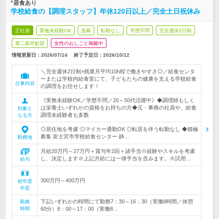
*昼食あり
学校給食の【調理スタッフ】年休120日以上／完全土日祝休み
正社員
業種未経験OK
急募
転勤なし
学歴不問
完全週休2日制
第二新卒歓迎
女性のおしごと掲載中
情報更新日：2026/07/14
終了予定日：
2026/10/12
＼完全週休2日制×残業月平均10h程で働きやすさ◎／給食センタ
ーまたは学校内給食室にて、子どもたちの健康を支える学校給食
仕事内容
の調理をお任せします！
《実務未経験OK／学歴不問／20～50代活躍中》◆調理師もしく
は栄養士いずれかの資格をお持ちの方◆元・事務の社員や、給食
対象と
調理未経験者も多数
なる方
◎居住地を考慮 ◎マイカー通勤OK ◎転居を伴う転勤なし ◆積極
募集 富士宮市学校給食センター 静…
勤務地
月給20万円～27万円＋賞与年2回＋諸手当※経験やスキルを考慮
し、決定します※上記月給には一律手当を含みます。※試用…
給与
300万円～400万円
初年度
年収
下記いずれかの時間にて勤務7：30～16：30（実働8時間／休憩
勤務
時間
60分）8：00～17：00（実働8…