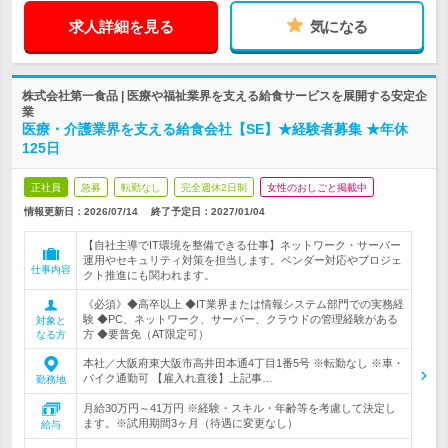
求人詳細を見る
気になる
株式会社第一食品 | 医療や福祉業界を支える給食サービスを展開する安定企
業
医療・介護業界を支える給食会社【SE】★経験者募集 ★年休
125日
正社員
急募
転勤なし
完全週休2日制
女性のおしごと掲載中
情報更新日：2026/07/14
終了予定日：
2027/01/04
【自社主導でIT環境を整備できる仕事】ネットワーク・サーバー
運用やセキュリティ対策を担当します。ベンダー対応やプロジェ
仕事内容
クト推進にも関われます。
《必須》◆高卒以上 ◆IT業界または情報システム部門での実務経
験 ◆PC、ネットワーク、サーバー、クラウドの管理経験がある
対象と
方 ◆要普免（AT限定可）
なる方
本社／大阪府東大阪市高井田本通4丁目1番5号 ※転勤なし ※車・
バイク通勤可 【雇入れ直後】上記事…
勤務地
月給30万円～41万円 ※経験・スキル・年齢等を考慮して決定し
ます。※試用期間3ヶ月（待遇に変更なし）
給与