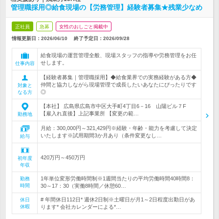
管理職採用◎給食現場の【労務管理】経験者募集★残業少なめ
正社員
急募
女性のおしごと掲載中
情報更新日：2026/06/10
終了予定日：
2026/09/28
給食現場の運営管理全般、現場スタッフの指導や労務管理をお任
せします。
仕事内容
【経験者募集｜管理職採用】◆給食業界での実務経験がある方◆
仲間と協力しながら現場管理で成長したいあなたにぴったりです
対象と
◎
なる方
【本社】 広島県広島市中区大手町4丁目6－16 山陽ビル７F
【雇入れ直後】上記事業所 【変更の範…
勤務地
月給：300,000円～321,429円※経験・年齢・能力を考慮して決定
いたします※試用期間3か月あり（条件変更なし…
給与
420万円～450万円
初年度
年収
1年単位変形労働時間制※1週間当たりの平均労働時間40時間8：
勤務
時間
30～17：30（実働8時間／休憩60…
# 年間休日112日* 週休2日制※土曜日が月1～2日程度出勤日があ
休日
休暇
ります* 会社カレンダーによる*…