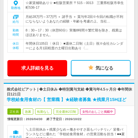
☆家賃補助あり☆ ■松阪営業所 〒515－0013 三重県松阪市幸生
町536-17
勤務地
月給28万円～37万円 ＋ 諸手当 ＋ 賞与年2回※今回の転職が不利
にならないようあなたの経験・年齢を考慮の上、当社…
給与
8：30～17：30（休憩60分）実働8時間※繁忙期を除き、残業は
勤務
時間
ほぼありません。
年間休日105日〈 休日 〉■週休二日制（土日）祝※会社カレンダ
休日
休暇
ーによる月1回程度の土曜日出勤あり〈…
求人詳細を見る
気になる
株式会社ピアット | ◆土日休み ◆特別賞与支給 ◆賞与年4.5ヶ月分 ◆年間休
日121日
学校給食用食材の【 営業職 】★経験者募集 ★残業月15Hほど
正社員
急募
転勤なし
完全週休2日制
女性のおしごと掲載中
情報更新日：2026/04/30
終了予定日：
2026/10/22
＼土日祝休み＋残業少なめ＝働きやすさ面もバッチリ♪／ 栄養バ
ランスなどに優れた「学校給食用食材」の営業活動を担当！■■夏
仕事内容