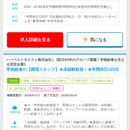
勤務
8:00～16:30(所定労働時間7時間30分)休憩60分時間外労働なし
時間
* 年間休日125日* 完全週休2日制(土・日・祝)※会社カレンダーに
休日
休暇
よる* 夏季休暇* 年末年始休…
求人詳細を見る
気になる
ハーベストネクスト株式会社 | 《設立60年のグループ基盤！学校給食を支え
る安定企業》
学校給食の【調理スタッフ】★未経験歓迎！★年間休日125日
正社員
職種・業種未経験OK
転勤なし
学歴不問
完全週休2日制
第二新卒歓迎
女性のおしごと掲載中
情報更新日：2026/07/17
終了予定日：
2026/10/15
★小・中学校の給食室で、野菜のカットや調理(500～1000食)、
配膳、食器洗浄などを担当。チームワークを大切に、安全でおい
仕事内容
しい給食づくりを行います
＼未経験・無資格・ブランクOK！年齢不問／★普段から家庭で
料理をされている方や、子どもたちのために働きたい方を歓迎し
対象と