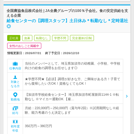
全国農協食品株式会社 | JA全農グループの100％子会社。食の安定供給を支
える企業
給食センターの【調理スタッフ】土日休み＊転勤なし＊定時退社
◎
正社員
急募
転勤なし
学歴不問
完全週休2日制
女性のおしごと掲載中
情報更新日：2026/07/31
終了予定日：
2026/12/10
当社のメンバーとして、埼玉県加須市の幼稚園、小学校、中学校
向けの給食の調理をお任せします◎
仕事内容
★学歴不問★【必須】調理が好きな方、ご興味がある方！子育て
対象と
から復帰したい方OK！資格なくてもOK！
なる方
【加須市学校給食センター】 埼玉県加須市町屋新田1144-1 ※転
勤なし ※マイカー通勤OK 【雇…
勤務地
月給：220,000円～250,000円（賞与年2回）※試用期間なし※経
験、能力考慮のうえ決定します
給与
350万円～380万円
初年度
年収