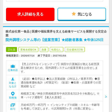
求人詳細を見る
気になる
株式会社第一食品 | 医療や福祉業界を支える給食サービスを展開する安定企
業
院外調理システム等の【提案営業】★経験者募集 ★年休125日
正社員
業種未経験OK
急募
転勤なし
完全週休2日制
情報更新日：2026/07/14
終了予定日：
2027/01/04
【売上の3％をインセンティブ】病院や介護施設が抱える経営課
題を解決するため、院外調理システムの提案営業をお任せしま
仕事内容
す。
《必須》◆高卒以上 ◆法人営業経験（2年以上／業界不問）◆普
通自動車運転免許（AT限定可）《歓迎》◆医療・介護業界での営
対象と
業経験 など
なる方
相模原工場／神奈川県相模原市中央区田名3113-9 ※転勤なし ※
車・バイク通勤可 【雇入れ直後】…
勤務地
月給40万円～45万円 ＋ インセンティブ※経験・スキル・年齢等
を考慮して決定します。※試用期間3ヶ月（待遇に変更な…
給与