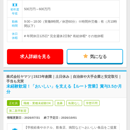
500万円～600万円
初年度
年収
9:00～18:00（実働8時間／休憩60分）※時間外労働：有（月10時
勤務
時間
間以下）
休日
# 年間休日125日* 完全週休2日制* 有給休暇* その他休暇
休暇
求人詳細を見る
気になる
株式会社ヤマツ | 1923年創業｜土日休み｜自治体や大手企業と安定取引｜
手当も充実
未経験歓迎！「おいしい」を支える【ルート営業】賞与3.5か月
分
正社員
職種・業種未経験OK
急募
転勤なし
学歴不問
第二新卒歓迎
情報更新日：2026/07/31
終了予定日：
2026/10/01
【学校給食やホテル、飲食店、病院などへおいしい食品をご提案