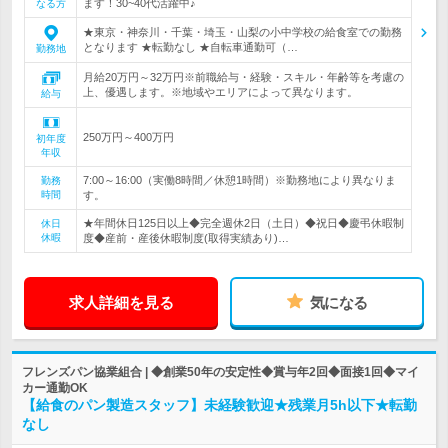
ます！30~40代活躍中♪
なる方
★東京・神奈川・千葉・埼玉・山梨の小中学校の給食室での勤務
となります ★転勤なし ★自転車通勤可（…
勤務地
月給20万円～32万円※前職給与・経験・スキル・年齢等を考慮の
上、優遇します。※地域やエリアによって異なります。
給与
250万円～400万円
初年度
年収
7:00～16:00（実働8時間／休憩1時間）※勤務地により異なりま
勤務
時間
す。
★年間休日125日以上◆完全週休2日（土日）◆祝日◆慶弔休暇制
休日
休暇
度◆産前・産後休暇制度(取得実績あり)…
求人詳細を見る
気になる
フレンズパン協業組合 | ◆創業50年の安定性◆賞与年2回◆面接1回◆マイ
カー通勤OK
【給食のパン製造スタッフ】未経験歓迎★残業月5h以下★転勤
なし