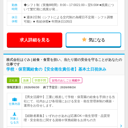
◆シフト制（実働8時間）8:00～17:0021:00～翌6:00# ■残業につ
勤務
時間
いて繁忙期に残業が発…
■ 週休2日制（シフトによる交代制の為曜日不定期・シフト調整
休日
休暇
可能）■ 有給休暇■ 年間休日105日
求人詳細を見る
気になる
株式会社はぐみ | 給食・食育を担い、当たり前の安全を守ることがあなたの
仕事です
学校・保育園給食の【安全衛生責任者】基本土日祝休み
正社員
急募
学歴不問
女性のおしごと掲載中
情報更新日：2026/06/30
終了予定日：
2026/08/24
【男女活躍中】三重に根差して学校・保育園の給食を手掛ける当
社にて、社内および各現場における安全・衛生管理体制の構築・
仕事内容
運用をお任せします。
【経験者募集】いずれかがあれば応募OK⇒衛生管理・品質管
対象と
理・安全衛生に関する資格や実務経験をお持ちの方
なる方