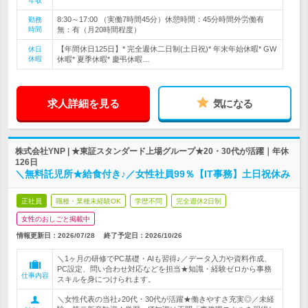
年収
8:30～17:00 （実働7時間45分）休憩時間：45分時間外労働有
勤務
時間
無：有（月20時間程度）
【年間休日125日】* 完全週休二日制(土日祝)* 年末年始休暇* GW
休日
休暇
休暇* 夏季休暇* 慶弔休暇…
求人詳細を見る
気になる
株式会社YNP | ★東証スタンダード上場グループ★20・30代が活躍｜年休
126日
＼無料託児所★給食付き♪／女性社員99％【IT事務】土日祝休み
正社員
職種・業種未経験OK
学歴不問
完全週休2日制
女性のおしごと掲載中
情報更新日：2026/07/28
終了予定日：
2026/10/26
＼1ヶ月の研修でPC基礎・AIも習得♪／データ入力や資料作成、
PC設定、問い合わせ対応などを担当★知識・経験ゼロから事務
仕事内容
スキルを身につけられます。
＼女性代表の当社♪20代・30代が活躍★働きやすさ充実◎／未経