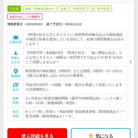
正社員
職種・業種未経験OK
急募
学歴不問
第二新卒歓迎
女性のおしごと掲載中
情報更新日：2026/05/22
終了予定日：
2026/11/12
《料理が好きな方にオススメ♪》秋田県内40拠点以上の福祉施設
や病院で給食を提供している当社にて、給食の調理業務をお任せ
仕事内容
します！
【学歴不問｜未経験OK】『料理が好き』『食に興味がある』そ
んな方にオススメ！経験は一切不問です◎あなたの”好き”を活か
対象と
して活躍しませんか？
なる方
秋田県内の福祉施設（39箇所）または病院（4箇所）のいずれか
【雇入れ直後】上記いずれかの事業所…
勤務地
月給185,000円～※経験・年齢・能力を考慮して決定いたします
※試用期間なし
給与
1ヶ月単位の変形労働時間制（週平均40時間以内）＜シフト例＞
勤務
時間
5:00～14:00（実働8時間／休憩6…
# シフト制（月8日）* 有給休暇* 産前産後休暇（取得実績あり）*
休日
休暇
育児休暇（取得実績あり）* 介…
求人詳細を見る
気になる