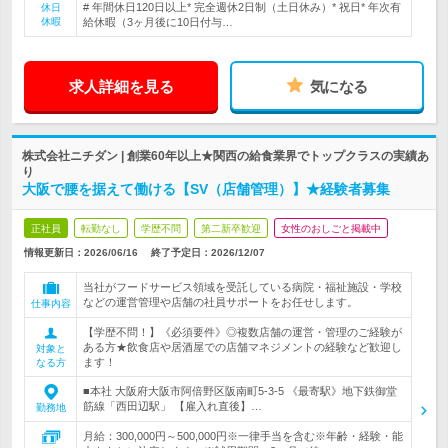
# 年間休日120日以上* 完全週休2日制（土日休み）* 祝日* 年次有
休日
休暇
給休暇（3ヶ月後に10日付与…
求人詳細を見る
気になる
株式会社ニチダン | 創業60年以上★関西の給食業界でトップクラスの実績あ
り
大阪で腰を据えて働ける【SV（店舗管理）】★経験者募集
正社員
転勤なし
学歴不問
第二新卒歓迎
女性のおしごと掲載中
情報更新日：2026/06/16
終了予定日：
2026/12/07
当社がフードサービス領域を受託している病院・福祉施設・学校
などの運営管理や店舗の社員サポートをお任せします。
仕事内容
【学歴不問！】《必須要件》◎複数店舗の運営・管理のご経験が
ある方★飲食店や居酒屋での店舗マネジメントの経験など歓迎し
対象と
ます！
なる方
■本社 大阪府大阪市阿倍野区阪南町5-3-5 《最寄駅》地下鉄御堂
筋線「西田辺駅」 【雇入れ直後】…
勤務地
月給：300,000円～500,000円※一律手当を含む※年齢・経験・能