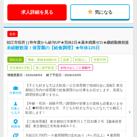
求人詳細を見る
気になる
新着
狛江市役所 | | 昨年度から給与UP★完休2日★基本残業ゼロ★継続勤務前提
未経験歓迎！保育園の【給食調理】★年休125日
契約社員
職種・業種未経験OK
急募
転勤なし
学歴不問
完全週休2日制
第二新卒歓迎
女性のおしごと掲載中
情報更新日：2026/08/04
終了予定日：
2026/10/05
【子ども好きな方は大歓迎／公立保育園で地域社会に貢献】東京
都狛江市内の保育園で給食調理のお仕事をお任せします。高度な
仕事内容
調理技術は要りません
【年齢・性別・経験不問／調理師や栄養士の資格も必要ありませ
ん】◆料理が好きな方、子どもが好きな方ならどなたでも幅広く
対象と
歓迎します！
なる方
【三島保育園】 東京都狛江市東野川１丁目32番２号 【藤塚保育
園】 東京都狛江市和泉本町4-7-3…
勤務地
月給215,700円～※雇用期間の定めあり（4ヶ月以上）▼雇用期