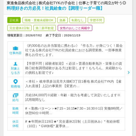
東進食品株式会社 | 株式会社TYKの子会社｜仕事と子育ての両立が叶う◎
料理好きの方必見！社員給食の【調理リーダー職】
正社員
職種・業種未経験OK
急募
転勤なし
学歴不問
完全週休2日制
第二新卒歓迎
女性のおしごと掲載中
情報更新日：2026/07/02
終了予定日：
2026/11/19
《約300名のお弁当製造に携わる♪》『作る力』が身につく！親会
社である株式会社TYKの社員給食における調理業務。一部事務業
仕事内容
務もお任せします。
【学歴不問｜経験者歓迎】＜必須＞普通自動車免許・栄養士の資
格◎給食調理経験がある方は歓迎します！もちろん、未経験から
対象と
の挑戦も歓迎です♪
なる方
＜本社＞ 岐阜県多治見市大畑町3丁目1番地 株式会社TYK内 【雇
入れ直後】上記の事業所 【変更の…
勤務地
月給184,000円※経験・年齢・能力を考慮して決定いたします※
試用期間なし
給与
# ＜勤務パターン＞■7:15～16:15■7:30～16:30※1日 実働8時間／
勤務
時間
休憩60分※時間…
# ★年間休日119日★* 完全週休2日制（土日祝休み）* 有給休暇
休日
休暇
（10日）* GW休暇* 夏季休…