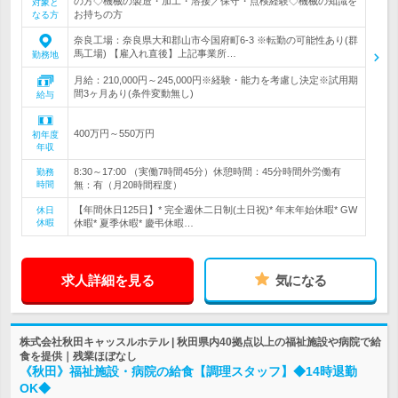
の方◇機械の製造・加工・溶接／保守・点検経験◇機械の知識を
対象と
お持ちの方
なる方
奈良工場：奈良県大和郡山市今国府町6-3 ※転勤の可能性あり(群
馬工場) 【雇入れ直後】上記事業所…
勤務地
月給：210,000円～245,000円※経験・能力を考慮し決定※試用期
間3ヶ月あり(条件変動無し)
給与
400万円～550万円
初年度
年収
8:30～17:00 （実働7時間45分）休憩時間：45分時間外労働有
勤務
時間
無：有（月20時間程度）
【年間休日125日】* 完全週休二日制(土日祝)* 年末年始休暇* GW
休日
休暇
休暇* 夏季休暇* 慶弔休暇…
求人詳細を見る
気になる
株式会社秋田キャッスルホテル | 秋田県内40拠点以上の福祉施設や病院で給
食を提供｜残業ほぼなし
《秋田》福祉施設・病院の給食【調理スタッフ】◆14時退勤
OK◆