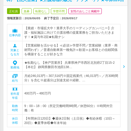
正社員
急募
転勤なし
学歴不問
女性のおしごと掲載中
情報更新日：2026/06/05
終了予定日：
2026/09/17
【業績・市場拡大中！業界大手のリーディングカンパニー】介
護・福祉施設に向けて介護浴槽の提案業務をご担当いただきま
仕事内容
す！★賞与年2回★転勤ナシ
【営業経験を活かせる】≪必須≫学歴不問／営業経験（業界・商
材問わず）／普通自動車第一種免許≪歓迎≫お客様との信頼関係
対象と
を構築することが好きな方
なる方
★転勤なし 【神戸営業所】 兵庫県神戸市西区北別府2丁目15-2
【本社】 静岡県磐田市池田138…
勤務地
月給246,013円～307,516円※固定残業代（46,013円～／月30時間
分）を含む※超過分は別途支給※経験、…
給与
400万円～480万円
初年度
年収
9：00～18：00（所定労働時間8時間／休憩60分）※時間外労
勤務
時間
働：有
【年間休日120日】◆週休2日制（土日祝）◆有給休暇（10日～
休日
休暇
20日）◆夏季休暇◆年末年始