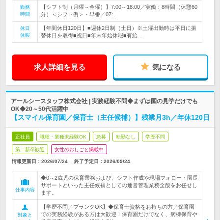
【シフト制（月曜～金曜）】7:00～18:00／実働：8時間（休憩60
勤務
時間
分）＜シフト例＞・早番／07:…
【年間休日120日】■週休2日制（土日）※土曜出勤時は平日に振
休日
休暇
替休日を取得■祝日■年末年始休暇■有給…
求人詳細を見る
気になる
アールシースタッフ株式会社 | 実務経験不問◆まずは園の見学だけでも
OK◆20～50代活躍中
【スマイル保育園／保育士（主任候補）】残業月3h／年休120日
正社員
職種・業種未経験OK
急募
転勤なし
学歴不問
第二新卒歓迎
女性のおしごと掲載中
情報更新日：2026/07/24
終了予定日：
2026/09/24
◆0～2歳児の保育業務および、シフト作成や現場フォロー・園長
サポートといった主任候補としての運営管理業務全般をお任せし
仕事内容
ます。
【学歴不問／ブランクOK】◆保育士資格をお持ちの方／保育園
での実務経験がある方は大歓迎！保育園だけでなく、病棟保育や
対象と