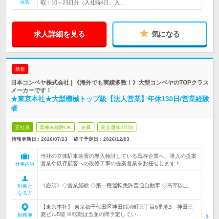
休暇
暇：10～23日分（入社時4日、入…
求人詳細を見る
気になる
新着
日本コンベヤ株式会社 | 《海外でも実績多数！》大型コンベヤのTOPクラス
メーカーです！
★東京本社★大型機械トップ級【法人営業】年休130日/営業経験
者
正社員
業種未経験OK
急募
完全週休2日制
情報更新日：2026/07/23
終了予定日：
2026/12/03
当社の立体駐車装置の導入検討している既存企業へ、導入の提案
営業や既存顧客への改修工事の提案営業をお任せします！
仕事内容
《必須》◇営業経験 ◇第一種運転免許普通自動車 ◇高卒以上
対象と
なる方
【東京本社】 東京都千代田区神田鍛冶町三丁目6番地3 神田三
菱ビル5階 ※転勤は当面の間予定してい…
勤務地