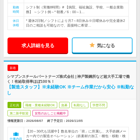
シフト制（実働8時間）# 【病院、福祉施設、学校、一般企業勤
勤務
時間
務】 ～シフト例～* 朝番／6：00～1…
* 週休2日制／シフトにより月7～8日休み※日曜休みや完全週休2
休日
休暇
日のご相談も可能なので、面接時に希望…
求人詳細を見る
気になる
新着
シマブンスチールパートナーズ株式会社 | 神戸製鋼所など超大手工場で働
く！有給取得率ほぼ100％！
【製造スタッフ】※未経験OK ※チーム作業だから安心 ※転勤な
し
正社員
職種・業種未経験OK
急募
転勤なし
学歴不問
第二新卒歓迎
女性のおしごと掲載中
情報更新日：2026/08/07
終了予定日：
2026/11/05
【20～30代も活躍中】数名単位の「班」に所属し、大手鉄鋼メー
カー内での製造オペレーション（鉄素材の加工・梱包・移動・検
仕事内容