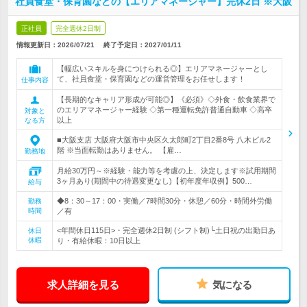
社員食堂・保育園などの【エリアマネージャー】完休2日 ※大阪
正社員
完全週休2日制
情報更新日：2026/07/21
終了予定日：
2027/01/11
【幅広いスキルを身につけられる◎】エリアマネージャーとし
て、社員食堂・保育園などの運営管理をお任せします！
仕事内容
【長期的なキャリア形成が可能◎】《必須》◇外食・飲食業界で
のエリアマネージャー経験 ◇第一種運転免許普通自動車 ◇高卒
対象と
以上
なる方
■大阪支店 大阪府大阪市中央区久太郎町2丁目2番8号 八木ビル2
階 ※当面転勤はありません。 【雇…
勤務地
月給30万円～※経験・能力等を考慮の上、決定します※試用期間
3ヶ月あり(期間中の待遇変更なし)【初年度年収例】500…
給与
◆8：30～17：00・実働／7時間30分・休憩／60分・時間外労働
勤務
時間
／有
<年間休日115日>・完全週休2日制 (シフト制)└土日祝の出勤日あ
休日
休暇
り・有給休暇：10日以上
求人詳細を見る
気になる