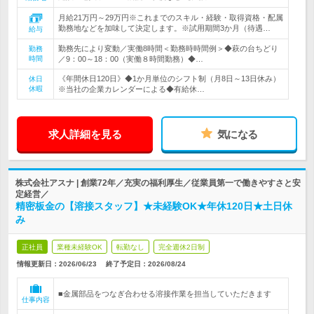
月給21万円～29万円※これまでのスキル・経験・取得資格・配属
勤務地などを加味して決定します。※試用期間3か月（待遇…
給与
勤務先により変動／実働8時間＜勤務時時間例＞◆萩の台ちどり
勤務
時間
／9：00～18：00（実働８時間勤務）◆…
《年間休日120日》◆1か月単位のシフト制（月8日～13日休み）
休日
休暇
※当社の企業カレンダーによる◆有給休…
求人詳細を見る
気になる
株式会社アスナ | 創業72年／充実の福利厚生／従業員第一で働きやすさと安
定経営／
精密板金の【溶接スタッフ】★未経験OK★年休120日★土日休
み
正社員
業種未経験OK
転勤なし
完全週休2日制
情報更新日：2026/06/23
終了予定日：
2026/08/24
■金属部品をつなぎ合わせる溶接作業を担当していただきます
仕事内容