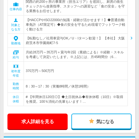
関西の約200ヶ所の事業所（担当エリア）を巡回し、厨房の衛生
チェックから改善指導、スタッフへの講習など「食の安全」を守
仕事内容
る業務をお任せします。
【HACCPやISO22000の知識・経験が活かせます！】◆普通自動
車免許（AT限定可）◆食の安全を守るため現場でフットワーク軽
対象と
く動ける方
なる方
【転勤なし／社用車貸与OK／U・Iターン歓迎！】 【本社】 大阪
府茨木市学園南町7-5
勤務地
月給28万円～35万円＋賞与年2回（業績による）※経験・スキル
を考慮して決定いたします。※上記には、月45時間分（6…
給与
370万円～500万円
初年度
年収
勤務
8：30～17：30（実働8時間／休憩1時間）
時間
# 【年間休日120日◎】◆土日祝休み◆有休休暇（10日）※取得
休日
休暇
を推奨。100％消化の先輩もいます！…
求人詳細を見る
気になる