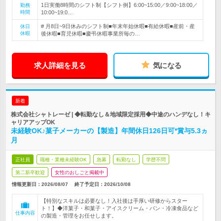
1日実働8時間のシフト制【シフト例】6:00~15:00／9:00~18:00／
勤務
時間
10:00~19:0…
# 月8日~9日休みのシフト制■年末年始休暇■有給休暇■産前・産
休日
休暇
後休暇■育児休暇■慶弔休暇事業所毎の…
求人詳細を見る
気になる
新着
株式会社シャトレーゼ | ◆転勤なし＆地域限定採用◆中途のハンデなし！キ
ャリアアップOK
未経験OK♪菓子メーカーの【製造】年間休日126日可*賞与5.3ヵ
月
正社員
職種・業種未経験OK
急募
転勤なし
学歴不問
第二新卒歓迎
女性のおしごと掲載中
情報更新日：2026/08/07
終了予定日：
2026/10/08
【特別なスキルは必要なし！入社後は手厚い研修からスター
ト！】◆洋菓子・和菓子・アイスクリーム・パン・冷凍食品など
仕事内容
の製造・管理をお任せします。