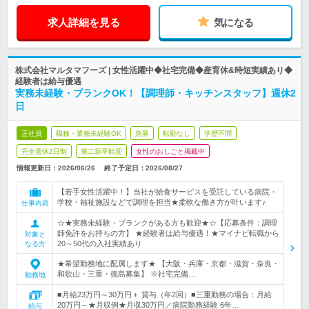
求人詳細を見る
気になる
株式会社マルタマフーズ | 女性活躍中◆社宅完備◆産育休&時短実績あり◆
経験者は給与優遇
実務未経験・ブランクOK！【調理師・キッチンスタッフ】週休2
日
正社員
職種・業種未経験OK
急募
転勤なし
学歴不問
完全週休2日制
第二新卒歓迎
女性のおしごと掲載中
情報更新日：2026/06/26
終了予定日：
2026/08/27
【若手女性活躍中！】当社が給食サービスを受託している病院・
学校・福祉施設などで調理を担当★柔軟な働き方が叶います♪
仕事内容
☆★実務未経験・ブランクがある方も歓迎★☆【応募条件：調理
師免許をお持ちの方】 ★経験者は給与優遇！★マイナビ転職から
対象と
20～50代の入社実績あり
なる方
★希望勤務地に配属します★ 【大阪・兵庫・京都・滋賀・奈良・
和歌山・三重・徳島募集】 ※社宅完備…
勤務地
■月給23万円～30万円＋ 賞与（年2回）■三重勤務の場合：月給
20万円～★月収例★月収30万円／病院勤務経験 6年…
給与