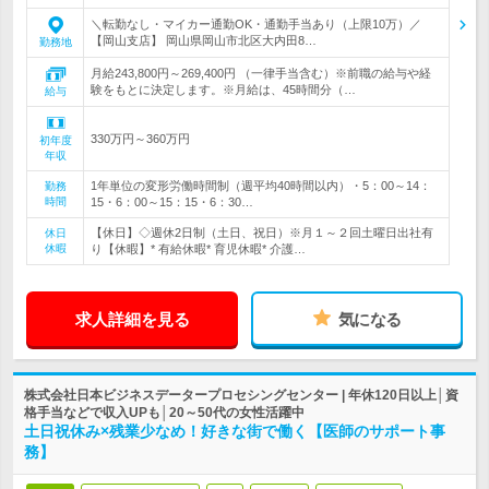
＼転勤なし・マイカー通勤OK・通勤手当あり（上限10万）／
【岡山支店】 岡山県岡山市北区大内田8…
勤務地
月給243,800円～269,400円 （一律手当含む）※前職の給与や経
験をもとに決定します。※月給は、45時間分（…
給与
330万円～360万円
初年度
年収
1年単位の変形労働時間制（週平均40時間以内）・5：00～14：
勤務
時間
15・6：00～15：15・6：30…
【休日】◇週休2日制（土日、祝日）※月１～２回土曜日出社有
休日
休暇
り【休暇】* 有給休暇* 育児休暇* 介護…
求人詳細を見る
気になる
株式会社日本ビジネスデータープロセシングセンター | 年休120日以上│資
格手当などで収入UPも│20～50代の女性活躍中
土日祝休み×残業少なめ！好きな街で働く【医師のサポート事
務】