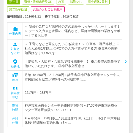
正社員
職種・業種未経験OK
急募
転勤なし
完全週休2日制
第二新卒歓迎
女性のおしごと掲載中
情報更新日：2026/06/12
終了予定日：
2026/08/27
＜ 研修やOJTなど未経験の方の成長をしっかりサポートします！
＞ データ入力や患者様のご案内など、医師や看護師の業務をサポ
仕事内容
ートするお仕事
＜ 子育てなどと両立したい方も歓迎！ ＞ ◇高卒・専門卒以上 ◇
社会人経験1年以上 ◇PCでの入力作業ができる方 ※資格や医療
対象と
知識はなくてOKです！
なる方
【愛知県・大阪府・兵庫県で積極採用中！】 ※ご希望の勤務地で
働いていただけます。 ◎神戸市立医療セ…
勤務地
月給184,500円～211,300円＋諸手当◎神戸市立医療センター中央
市民病院 月給210,900円～試用期間中は…
給与
221万円～253万円
初年度
年収
神戸市立医療センター中央市民病院8:45～17:30神戸市立医療セ
勤務
時間
ンター西市民病院8：45～17：1…
# ★年間休日120日以上* 完全週休2日制（土日）、祝日* 年末年始
休日
休暇
休暇* 時間単位有給休暇（6ヶ…