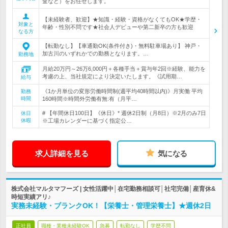
査など）をお任せします。
【未経験者、歓迎】★知識・経験・資格がなくてもOK★学歴・
対象と
年齢・性別不問です★社会人デビューや第二新卒の方も歓迎
なる方
【転勤なし】【車通勤OK(条件付き)・無料駐車場あり】 神戸・
加古川のいずれかでの勤務となります。…
勤務地
月給20万円～26万6,000円＋各種手当＋賞与年2回※経験、能力を
考慮の上、当社規定により決定いたします。《試用期…
給与
《1か月単位の変形労働時間制(週平均40時間以内)》月実働 平均
勤務
時間
160時間※時間外労働有無:有（月平…
# 【年間休日100日】《休日》* 週休2日制（月8日）※2月のみ7日
休日
休暇
※工場カレンダーに基づく指定公…
求人詳細を見る
気になる
株式会社マルタマフーズ | 女性活躍中│在宅勤務相談可│社宅完備│産育休&
時短実績アリ♪
実務未経験・ブランクOK！【栄養士・管理栄養士】★週休2日
正社員
職種・業種未経験OK
急募
転勤なし
学歴不問