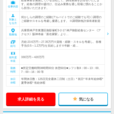
給食事業を展開している当社にて、調理業務をお任せいたしま
す。給食の調理や盛付け、仕込み業務を通し現場に慣れることか
仕事内容
ら担当いただきます。
何かしらの調理のご経験(アルバイトでのご経験でも可)◇調理の
対象と
ご経験やスキルを考慮し優遇します。 ※調理師免許保有者歓迎
なる方
兵庫県神戸市東灘区御影塚町3-2-17 神戸御影給食センター 《ア
クセス》阪神本線「新在家駅」より…
勤務地
月給:23.6万円～27.35万円※資格・経験・スキルを考慮し、各種
手当(0.5～1.2万円)を支給します※年齢・経…
給与
330万円～420万円
初年度
年収
■所定労働時間08時間00分 休憩60分■シフト制4：00～13：00、
勤務
時間
7：00～16：00 等
年間休日数：125日完全週休二日制（土日）* 祝日* 年末年始休暇*
休日
休暇
夏季休暇* 有給休暇
求人詳細を見る
気になる