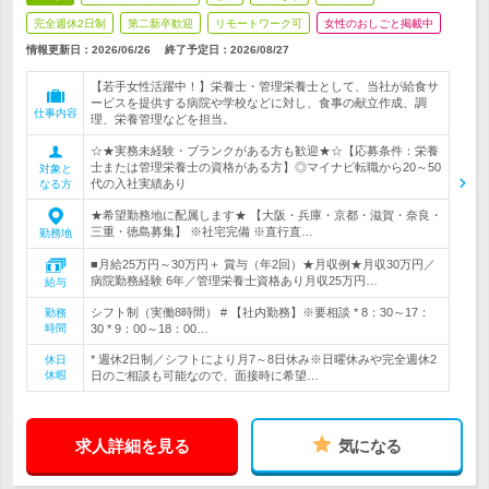
完全週休2日制
第二新卒歓迎
リモートワーク可
女性のおしごと掲載中
情報更新日：2026/06/26
終了予定日：
2026/08/27
【若手女性活躍中！】栄養士・管理栄養士として、当社が給食サ
ービスを提供する病院や学校などに対し、食事の献立作成、調
仕事内容
理、栄養管理などを担当。
☆★実務未経験・ブランクがある方も歓迎★☆【応募条件：栄養
士または管理栄養士の資格がある方】◎マイナビ転職から20～50
対象と
代の入社実績あり
なる方
★希望勤務地に配属します★ 【大阪・兵庫・京都・滋賀・奈良・
三重・徳島募集】 ※社宅完備 ※直行直…
勤務地
■月給25万円～30万円＋ 賞与（年2回）★月収例★月収30万円／
病院勤務経験 6年／管理栄養士資格あり月収25万円…
給与
シフト制（実働8時間） # 【社内勤務】※要相談 * 8：30～17：
勤務
時間
30 * 9：00～18：00…
* 週休2日制／シフトにより月7～8日休み※日曜休みや完全週休2
休日
休暇
日のご相談も可能なので、面接時に希望…
求人詳細を見る
気になる