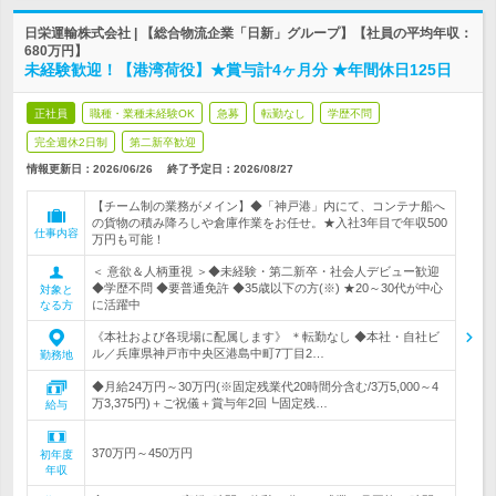
日栄運輸株式会社 | 【総合物流企業「日新」グループ】【社員の平均年収：
680万円】
未経験歓迎！【港湾荷役】★賞与計4ヶ月分 ★年間休日125日
正社員
職種・業種未経験OK
急募
転勤なし
学歴不問
完全週休2日制
第二新卒歓迎
情報更新日：2026/06/26
終了予定日：
2026/08/27
【チーム制の業務がメイン】◆「神戸港」内にて、コンテナ船へ
の貨物の積み降ろしや倉庫作業をお任せ。★入社3年目で年収500
仕事内容
万円も可能！
＜ 意欲＆人柄重視 ＞◆未経験・第二新卒・社会人デビュー歓迎
◆学歴不問 ◆要普通免許 ◆35歳以下の方(※) ★20～30代が中心
対象と
に活躍中
なる方
《本社および各現場に配属します》 ＊転勤なし ◆本社・自社ビ
ル／兵庫県神戸市中央区港島中町7丁目2…
勤務地
◆月給24万円～30万円(※固定残業代20時間分含む/3万5,000～4
万3,375円)＋ご祝儀＋賞与年2回┗固定残…
給与
370万円～450万円
初年度
年収