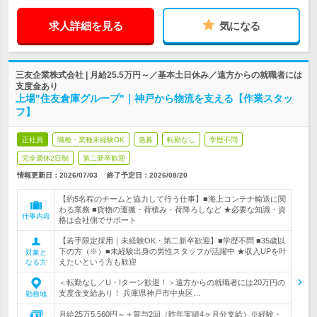
求人詳細を見る
気になる
三友企業株式会社 | 月給25.5万円～／基本土日休み／遠方からの就職者には
支度金あり
上場"住友倉庫グループ"｜神戸から物流を支える【作業スタッ
フ】
正社員
職種・業種未経験OK
急募
転勤なし
学歴不問
完全週休2日制
第二新卒歓迎
情報更新日：2026/07/03
終了予定日：
2026/08/20
【約5名程のチームと協力して行う仕事】■海上コンテナ輸送に関
わる業務 ■貨物の運搬・荷積み・荷降ろしなど ★必要な知識・資
仕事内容
格は会社側でサポート
【若手限定採用｜未経験OK・第二新卒歓迎】■学歴不問 ■35歳以
下の方（※）■未経験出身の男性スタッフが活躍中 ★収入UPを叶
対象と
えたいという方も歓迎
なる方
＜転勤なし／U・Iターン歓迎！＞遠方からの就職者には20万円の
支度金支給あり！ 兵庫県神戸市中央区…
勤務地
月給25万5,560円～＋賞与2回（昨年実績4ヶ月分支給）※経験・