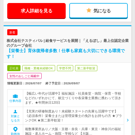
求人詳細を見る
気になる
新着
株式会社テスティパル | 給食サービスを展開｜「えるぼし」最上位認定企業
のグループ会社
【栄養士】育休復帰者多数！仕事も家庭も大切にできる環境で
す！
正社員
職種・業種未経験OK
学歴不問
第二新卒歓迎
女性のおしごと掲載中
情報更新日：2026/07/07
終了予定日：
2026/09/07
【幅広い年代が活躍中】福祉施設・社員食堂・病院・保育・学校
などのいずれかにて、献立づくりや各栄養士業務に携わって頂き
仕事内容
ます。★年間休日120日
【充実の研修制度あり！未経験スタートの先輩も活躍中です】
《必須条件》栄養士または管理栄養士の免許をお持ちの方 ★ブラ
対象と
ンクOK ★第二新卒歓迎！
なる方
複数事業所あり／大阪・京都・奈良・兵庫・東京・神奈川の福祉
施設・老人ホーム・病院・学校など 【大阪…
勤務地