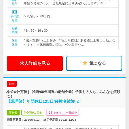
年齢を考慮のうえ、当社規定により決定いたします。※…
給与
500万円～560万円
初年度
年収
勤務
* 8：30～16：30
時間
* 週休2日制（土日休み）* 祝日※祝日がある週は土曜日出勤とな
休日
休暇
ります。※休日出勤の際は、代休取得や…
求人詳細を見る
気になる
新着
株式会社万福 | 【創業60年間近の老舗企業】子供も大人も、みんなを笑顔
に！
【調理師】年間休日125日/経験者歓迎 ☆
正社員
完全週休2日制
女性のおしごと掲載中
情報更新日：2026/07/13
終了予定日：
2026/12/28