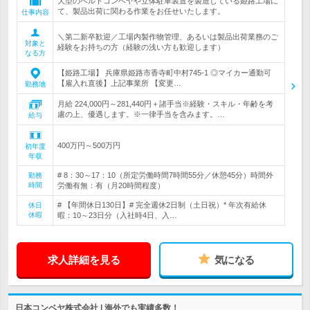
大型のベルトコンベヤや立体駐車装置を製造している姫路工場に
て、製品出荷に関わる作業をお任せいたします。
仕事内容
＼第二新卒歓迎／工場内製作物管理、あるいは製品出荷業務のご
対象と
経験をお持ちの方（経験の浅い方も歓迎します）
なる方
【姫路工場】 兵庫県姫路市香寺町中村745-1 ◎マイカー通勤可
【雇入れ直後】上記事業所 【変更…
勤務地
月給 224,000円～281,440円＋諸手当※経験・スキル・年齢を考
慮の上、優遇します。※一律手当を含みます。…
給与
400万円～500万円
初年度
年収
# 8：30～17：10（所定労働時間7時間55分／休憩45分）時間外
勤務
時間
労働有無：有（月20時間程度）
# 【年間休日130日】# 完全週休2日制（土日祝）* 年次有給休
休日
休暇
暇：10～23日分（入社時4日、入…
求人詳細を見る
気になる
日本コンベヤ株式会社 | 海外でも実績多数！