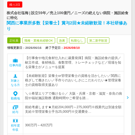
残り2日
株式会社塩梅 | 設立59年／売上106億円／ニーズの絶えない病院・施設給食
に特化
関西に事業所多数【栄養士】賞与2回★未経験歓迎！本社研修あ
り
正社員
職種・業種未経験OK
急募
転勤なし
第二新卒歓迎
情報更新日：2026/06/16
終了予定日：
2026/08/10
【行事食や地元食材仕入れに裁量発揮】病院・施設給食の提供／
献立作成、食材検品、食数管理、トレーチェックなど／現場を知
仕事内容
る栄養士がメニューを提案
【未経験歓迎】栄養士or管理栄養士の資格を活かしたい／関西に
根ざして働きたい／手作りのおいしさにこだわりたい★管理栄養
対象と
士の資格取得支援あり
なる方
＼☆希望エリアで働ける☆／ 大阪・兵庫・京都・滋賀・奈良の病
院や福祉施設勤務 通勤時間やご希望を踏…
勤務地
前給考慮します★月給204,000円～275,000円※残業代は別途全額
支給※管理栄養士手当25,000円※交通費全…
給与
300万円～420万円
初年度
年収