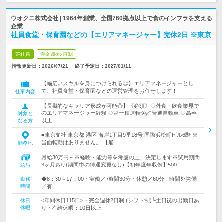
ウオクニ株式会社 | 1964年創業、全国760拠点以上で食のインフラを支える
企業
社員食堂・保育園などの【エリアマネージャー】完休2日 ※東京
正社員
完全週休2日制
情報更新日：2026/07/21
終了予定日：
2027/01/11
【幅広いスキルを身につけられる◎】エリアマネージャーとし
て、社員食堂・保育園などの運営管理をお任せします！
仕事内容
【長期的なキャリア形成が可能◎】《必須》◇外食・飲食業界で
のエリアマネージャー経験 ◇第一種運転免許普通自動車 ◇高卒
対象と
以上
なる方
■東京支社 東京都 港区 海岸1丁目9番18号 国際浜松町ビル6階 ※
当面転勤はありません。 【雇…
勤務地
月給30万円～※経験・能力等を考慮の上、決定します※試用期間
3ヶ月あり(期間中の待遇変更なし)【初年度年収例】500…
給与
◆8：30～17：00・実働／7時間30分・休憩／60分・時間外労働
勤務
時間
／有
<年間休日115日>・完全週休2日制 (シフト制)└土日祝の出勤日あ
休日
休暇
り・有給休暇：10日以上