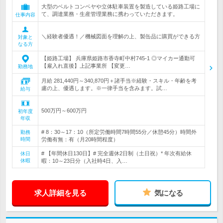
大型のベルトコンベヤや立体駐車装置を製造している姫路工場に
て、調達業務・生産管理業務に携わっていただきます。
仕事内容
＼経験者優遇！／機械図面を理解の上、製缶品に購買ができる方
対象と
なる方
【姫路工場】 兵庫県姫路市香寺町中村745-1 ◎マイカー通勤可
【雇入れ直後】上記事業所 【変更…
勤務地
月給 281,440円～340,870円＋諸手当※経験・スキル・年齢を考
慮の上、優遇します。※一律手当を含みます。試…
給与
500万円～600万円
初年度
年収
# 8：30～17：10（所定労働時間7時間55分／休憩45分）時間外
勤務
時間
労働有無：有（月20時間程度）
# 【年間休日130日】# 完全週休2日制（土日祝）* 年次有給休
休日
休暇
暇：10～23日分（入社時4日、入…
求人詳細を見る
気になる