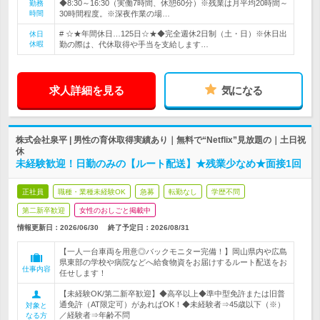
◆8:30～16:30（実働7時間、休憩60分）※残業は月平均20時間～
勤務
時間
30時間程度。※深夜作業の場…
# ☆★年間休日…125日☆★◆完全週休2日制（土・日）※休日出
休日
休暇
勤の際は、代休取得や手当を支給します…
求人詳細を見る
気になる
株式会社泉平 | 男性の育休取得実績あり｜無料で“Netflix”見放題の｜土日祝
休
未経験歓迎！日勤のみの【ルート配送】★残業少なめ★面接1回
正社員
職種・業種未経験OK
急募
転勤なし
学歴不問
第二新卒歓迎
女性のおしごと掲載中
情報更新日：2026/06/30
終了予定日：
2026/08/31
【一人一台車両を用意◎バックモニター完備！】岡山県内や広島
県東部の学校や病院などへ給食物資をお届けするルート配送をお
仕事内容
任せします！
【未経験OK/第二新卒歓迎】◆高卒以上◆準中型免許または旧普
通免許（AT限定可）があればOK！◆未経験者⇒45歳以下（※）
対象と
／経験者⇒年齢不問
なる方