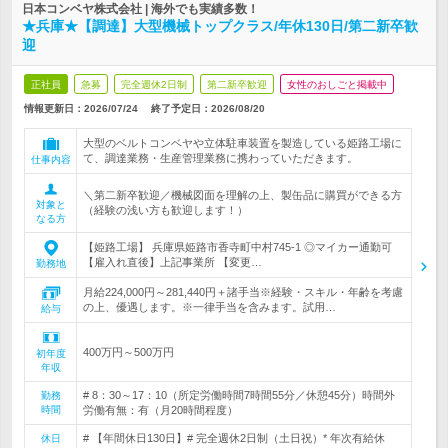
日本コンベヤ株式会社 | 海外でも実績多数！
★兵庫★【調達】大型機械トップクラス/年休130日/第二新卒歓
迎
正社員
急募
完全週休2日制
第二新卒歓迎
女性のおしごと掲載中
情報更新日：2026/07/24
終了予定日：
2026/08/20
大型のベルトコンベヤや立体駐車装置を製造している姫路工場に
て、調達業務・生産管理業務に携わっていただきます。
仕事内容
＼第二新卒歓迎／機械図面を理解の上、製缶品に購買ができる方
対象と
（経験の浅い方も歓迎します！）
なる方
【姫路工場】 兵庫県姫路市香寺町中村745-1 ◎マイカー通勤可
【雇入れ直後】上記事業所 【変更…
勤務地
月給224,000円～281,440円＋諸手当※経験・スキル・年齢を考慮
の上、優遇します。※一律手当を含みます。試用…
給与
400万円～500万円
初年度
年収
# 8：30～17：10（所定労働時間7時間55分／休憩45分）時間外
勤務
時間
労働有無：有（月20時間程度）
# 【年間休日130日】# 完全週休2日制（土日祝）* 年次有給休
休日