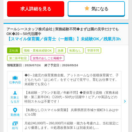
求人詳細を見る
気になる
アールシースタッフ株式会社 | 実務経験不問◆まずは園の見学だけでも
OK◆20～50代活躍中
【スマイル保育園／保育士（一般職）】未経験OK／残業月3h
正社員
職種・業種未経験OK
急募
転勤なし
学歴不問
第二新卒歓迎
女性のおしごと掲載中
情報更新日：2026/07/24
終了予定日：
2026/09/24
◆0～2歳児の保育業務全般。アットホームな小規模保育園で、子
どもたちの「はじめて」をすぐそばで見守り、育むお仕事です。
仕事内容
未経験でも安心！
【未経験・ブランク歓迎／年齢不問】◆要保育士資格（実務未経
験・第二新卒OK）◎20代～50代が活躍中！ピアノや英語などの
対象と
特別スキルは不要です！
なる方
【転勤なし◎スマイル保育園】 兵庫県西宮市城ケ堀町3-1 みはや
ビル1階
勤務地
月給240,000円～260,000円※経験・能力を考慮の上、当社規定に
より優遇します。※処遇改善加算１は別途支給し…
給与