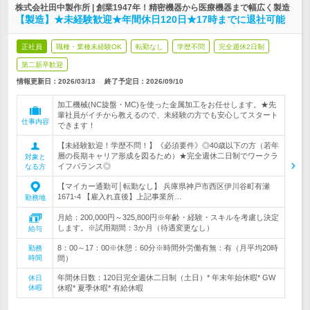
株式会社田中製作所 | 創業1947年！精密機器から医療機器まで幅広く製造
【製造】★未経験歓迎★年間休日120日★17時までに退社可能
正社員
職種・業種未経験OK
転勤なし
学歴不問
完全週休2日制
第二新卒歓迎
情報更新日：2026/03/13
終了予定日：
2026/09/10
加工機械(NC旋盤・MC)を使った金属加工をお任せします。★先
輩社員がイチから教えるので、未経験の方でも安心してスタート
仕事内容
できます！
【未経験歓迎！学歴不問！】《必須要件》◎40歳以下の方（若年
層の長期キャリア形成を図るため）★完全週休二日制でワークラ
対象と
イフバランス◎
なる方
【マイカー通勤可│転勤なし】 兵庫県神戸市西区伊川谷町有瀬
1671-4 【雇入れ直後】上記事業所…
勤務地
月給：200,000円～325,800円※年齢・経験・スキルを考慮し決定
します。※試用期間：3か月（待遇変更なし）
給与
8：00～17：00※休憩：60分※時間外労働有無：有（月平均20時
勤務
時間
間）
年間休日数：120日完全週休二日制（土日）* 年末年始休暇* GW
休日
休暇
休暇* 夏季休暇* 有給休暇