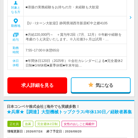
■溶接の実務経験をお持ちの方・未経験も大歓迎
対象と
なる方
【U・Iターン大歓迎】静岡県湖西市新居町中之郷4105
勤務地
■月給220,000円～ ＋賞与年2回（7月、12月）※年齢や経験を
考慮のうえ決定いたします。※入社後3ヶ月は試用・…
給与
勤務
7:55~17:00※休憩65分
時間
■年間休日120日（2025年）※会社カレンダーによる■完全週休2
休日
休暇
日制■GW休暇■夏季休暇■年末年始…
求人詳細を見る
気になる
日本コンベヤ株式会社 | 海外でも実績多数！
★兵庫★【調達】大型機械トップクラス/年休130日／経験者募集
正社員
急募
完全週休2日制
女性のおしごと掲載中
情報更新日：2026/07/24
終了予定日：
2026/08/20