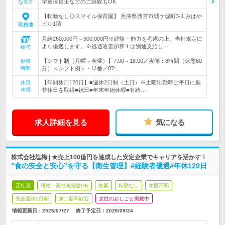
学童保育士などのご経験もOK
なる方
【転勤なし◎スマイル保育園】 兵庫県西宮市城ケ堀町3-1 みはや
ビル1階
勤務地
月給260,000円～300,000円※経験・能力を考慮の上、当社規定に
より優遇します。※処遇改善加算１は別途支給し…
給与
【シフト制（月曜～金曜）】7:00～18:00／実働：8時間（休憩60
勤務
時間
分）＜シフト例＞・早番／07:…
【年間休日120日】■週休2日制（土日）※土曜出勤時は平日に振
休日
休暇
替休日を取得■祝日■年末年始休暇■有給…
求人詳細を見る
気になる
株式会社塩梅 | ★売上100億円を達成した安定企業でキャリアを活かす！
”食の安全と安心”を守る【衛生管理】#経験者優遇#年休120日
正社員
職種・業種未経験OK
急募
転勤なし
学歴不問
完全週休2日制
第二新卒歓迎
女性のおしごと掲載中
情報更新日：2026/07/27
終了予定日：
2026/09/24