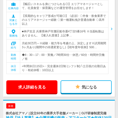
【幅広いスキルを身につけられる◎】エリアマネージャーとし
て、社員食堂・保育園などの運営管理をお任せします！
仕事内容
【長期的なキャリア形成が可能◎】《必須》◇外食・飲食業界で
のエリアマネージャー経験 ◇第一種運転免許普通自動車 ◇高卒
対象と
以上
なる方
■神戸支店 兵庫県神戸市灘区船寺通4丁目5番16号 ※当面転勤は
ありません。 【雇入れ直後】上記事…
勤務地
月給30万円～※経験・能力等を考慮の上、決定します※試用期間
3ヶ月あり(期間中の待遇変更なし)【初年度年収例】500…
給与
◆8：30～17：00・実働／7時間30分・休憩／60分・時間外労働
勤務
時間
／有
<年間休日115日>・完全週休2日制 (シフト制)└土日祝の出勤日あ
休日
休暇
り・有給休暇：10日以上
求人詳細を見る
気になる
新着
株式会社アマノ | 設立60年の業界大手老舗メーカー｜OJT研修制度完備
神戸【法人営業】★介護浴槽の販売・アフターケア★年休120日