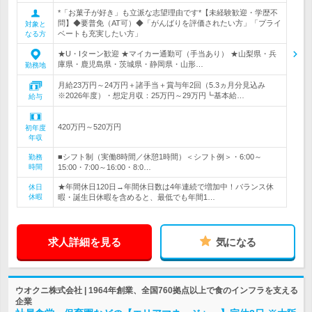
*「お菓子が好き」も立派な志望理由です*【未経験歓迎・学歴不
問】◆要普免（AT可）◆「がんばりを評価されたい方」「プライ
対象と
ベートも充実したい方」
なる方
★U・Iターン歓迎 ★マイカー通勤可（手当あり） ★山梨県・兵
庫県・鹿児島県・茨城県・静岡県・山形…
勤務地
月給23万円～24万円＋諸手当＋賞与年2回（5.3ヵ月分見込み
※2026年度）・想定月収：25万円～29万円┗基本給…
給与
420万円～520万円
初年度
年収
■シフト制（実働8時間／休憩1時間）＜シフト例＞・6:00～
勤務
時間
15:00・7:00～16:00・8:0…
★年間休日120日→年間休日数は4年連続で増加中！バランス休
休日
休暇
暇・誕生日休暇を含めると、最低でも年間1…
求人詳細を見る
気になる
ウオクニ株式会社 | 1964年創業、全国760拠点以上で食のインフラを支える
企業