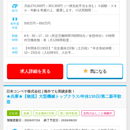
月給274,500円～353,300円（一律支給手当を含む）※経験・スキ
ル・年齢を考慮の上、優遇します。※試用期間：…
給与
500万円～650万円
初年度
年収
# 8：30～17：10（所定労働時間7時間55分／休憩45分）※時間
勤務
時間
外労働有無：有（月12時間程度…
【年間休日130日】* 完全週休2日制（土日祝）* 年次有給休暇：
休日
休暇
10～23日分（入社時4日、入社半…
求人詳細を見る
気になる
日本コンベヤ株式会社 | 海外でも実績多数！
★兵庫★【物流】大型機械トップクラス/年休130日/第二新卒歓
迎
正社員
急募
完全週休2日制
第二新卒歓迎
女性のおしごと掲載中
情報更新日：2026/07/24
終了予定日：
2026/08/20