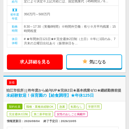
定により決定※上記月給には、固定残業代（45時間分／6…
給与
350万円～500万円
初年度
年収
8:30～17:30（実働8時間）※時間外労働：有り※月平均残業：15
勤務
時間
時間程度
# ★年間休日121日★# 完全週休2日制（土日）※年に1回のみ、7
休日
休暇
月末の土曜日出社あり（振替休日を…
求人詳細を見る
気になる
新着
狛江市役所 | | 昨年度から給与UP★完休2日★基本残業ゼロ★継続勤務前提
未経験歓迎！保育園の【給食調理】★年休125日
契約社員
職種・業種未経験OK
急募
転勤なし
学歴不問
完全週休2日制
第二新卒歓迎
女性のおしごと掲載中
情報更新日：2026/08/04
終了予定日：
2026/10/05