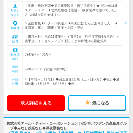
【学歴・経験不問★第二新卒歓迎！若手活躍中】★中途×未経験
スタート90％！★営業経験者は優遇♪「飲食業界で働いていた」
対象と
方も経験を活かせます◎
なる方
＼全国募集★UIターン歓迎／ ★転勤はほとんどありません！ ★
北海道・東北・関東・東海・北陸・甲信…
勤務地
【東京本社】月給25.5万円～＋賞与2回（昨年度実績4カ月分）＋
諸手当＋インセンティブ※上記には31時間分の固定残業…
給与
324万円～450万円
初年度
年収
勤務
9:00～17:30（実働7時間30分）
時間
# 【年間休日127日】◆完全週休2日制（土・日休み）◆祝日◆夏
休日
休暇
期休暇（8月13日～8月15日）◆年…
求人詳細を見る
気になる
株式会社アール・ティー・コーポレーション | 安定性バツグンの高島屋グル
ープ◆みなし残業なし◆深夜勤務なし