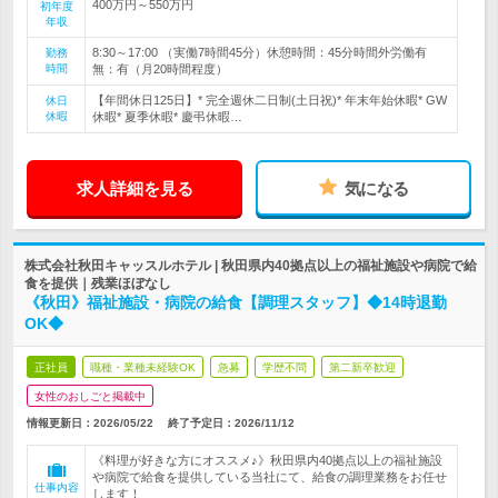
400万円～550万円
初年度
年収
8:30～17:00 （実働7時間45分）休憩時間：45分時間外労働有
勤務
時間
無：有（月20時間程度）
【年間休日125日】* 完全週休二日制(土日祝)* 年末年始休暇* GW
休日
休暇
休暇* 夏季休暇* 慶弔休暇…
求人詳細を見る
気になる
株式会社秋田キャッスルホテル | 秋田県内40拠点以上の福祉施設や病院で給
食を提供｜残業ほぼなし
《秋田》福祉施設・病院の給食【調理スタッフ】◆14時退勤
OK◆
正社員
職種・業種未経験OK
急募
学歴不問
第二新卒歓迎
女性のおしごと掲載中
情報更新日：2026/05/22
終了予定日：
2026/11/12
《料理が好きな方にオススメ♪》秋田県内40拠点以上の福祉施設
や病院で給食を提供している当社にて、給食の調理業務をお任せ
仕事内容
します！