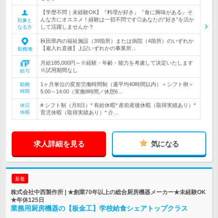
【学歴不問｜未経験OK】『料理が好き』『食に興味がある』そ
んな方にオススメ！経験は一切不問です◎あなたの”好き”を活か
対象と
して活躍しませんか？
なる方
秋田県内の福祉施設（39箇所）または病院（4箇所）のいずれか
【雇入れ直後】上記いずれかの事業所…
勤務地
月給185,000円～※経験・年齢・能力を考慮して決定いたします
※試用期間なし
給与
1ヶ月単位の変形労働時間制（週平均40時間以内）＜シフト例＞
勤務
時間
5:00～14:00（実働8時間／休憩6…
# シフト制（月8日）* 有給休暇* 産前産後休暇（取得実績あり）*
休日
休暇
育児休暇（取得実績あり）* 介…
求人詳細を見る
気になる
新着
株式会社中西製作所 | ★創業70年以上の総合厨房機器メーカー★未経験OK
★年休125日
業務用厨房機器の【板金工】学校給食シェアトップクラス