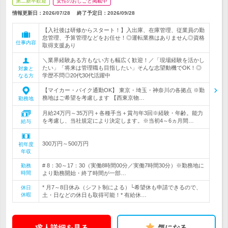
第二新卒歓迎
女性のおしごと掲載中
情報更新日：2026/07/28
終了予定日：
2026/09/28
【入社後は研修からスタート！】入出庫、在庫管理、従業員の勤
怠管理、予算管理などをお任せ！◎運転業務はありません◎資格
仕事内容
取得支援あり
＼業界経験ある方もない方も幅広く歓迎！／「現場経験を活かし
たい」「将来は管理職も目指したい」そんな志望動機でOK！◎
対象と
学歴不問◎20代30代活躍中
なる方
【マイカー・バイク通勤OK】 東京・埼玉・神奈川の各拠点 ※勤
務地はご希望を考慮します 【西東京物…
勤務地
月給24万円～35万円＋各種手当＋賞与年3回※経験・年齢。能力
を考慮し、当社規定により決定します。※当初4～6ヵ月間…
給与
300万円～500万円
初年度
年収
# 8：30～17：30（実働8時間00分／実働7時間30分）※勤務地に
勤務
時間
より勤務開始・終了時間が一部…
* 月7～8日休み（シフト制による）└希望休も申請できるので、
休日
休暇
土・日などの休日も取得可能！* 有給休…
求人詳細を見る
気になる