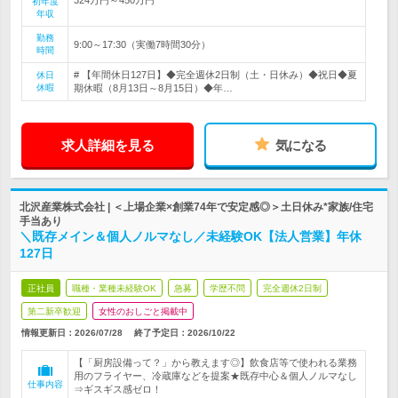
初年度
年収
勤務
9:00～17:30（実働7時間30分）
時間
# 【年間休日127日】◆完全週休2日制（土・日休み）◆祝日◆夏
休日
休暇
期休暇（8月13日～8月15日）◆年…
求人詳細を見る
気になる
北沢産業株式会社 | ＜上場企業×創業74年で安定感◎＞土日休み*家族/住宅
手当あり
＼既存メイン＆個人ノルマなし／未経験OK【法人営業】年休
127日
正社員
職種・業種未経験OK
急募
学歴不問
完全週休2日制
第二新卒歓迎
女性のおしごと掲載中
情報更新日：2026/07/28
終了予定日：
2026/10/22
【「厨房設備って？」から教えます◎】飲食店等で使われる業務
用のフライヤー、冷蔵庫などを提案★既存中心＆個人ノルマなし
仕事内容
⇒ギスギス感ゼロ！