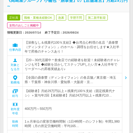
《高島屋グループ》小籠包『鼎泰豐』の【店舗運営】月給29万円
～
正社員
職種・業種未経験OK
急募
学歴不問
第二新卒歓迎
女性のおしごと掲載中
情報更新日：2026/07/14
終了予定日：
2026/08/24
【深夜なし＆残業代100％支給】◆台湾点心料理の名店『鼎泰豐
（ディンタイフォン）』のホール・調理をお任せします★入社半
仕事内容
年で昇格のチャンスあり！
【20～30代活躍中＊飲食店での経験者を歓迎！未経験者のチャレ
ンジも可】◆経験を活かしてステップUPしたい方★入社半年で
対象と
リーダーへの昇格実績あり♪
なる方
【全国の鼎泰豐（ディンタイフォン）の各店舗／東京都・埼玉
県・千葉県・神奈川県・愛知県・大阪府・京…
勤務地
【経験者】月給29万円以上＋残業代100％支給（固定残業代ナ
シ）＋賞与年2回【未経験者】月給24万円以上＋残業代10…
給与
400万円～550万円
初年度
年収
1ヵ月単位の変形労働時間制（1日4時間～のシフト制）年間1,980
勤務
時間
時間（月の所定労働時間：平均165…