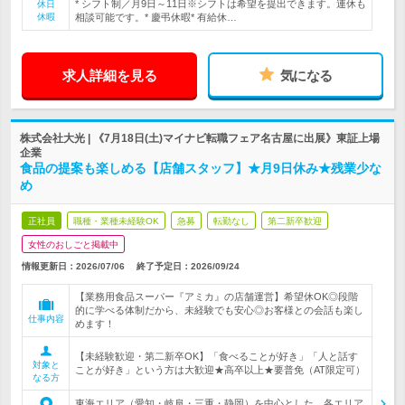
* シフト制／月9日～11日※シフトは希望を提出できます。連休も
休日
休暇
相談可能です。* 慶弔休暇* 有給休…
求人詳細を見る
気になる
株式会社大光 | 《7月18日(土)マイナビ転職フェア名古屋に出展》東証上場
企業
食品の提案も楽しめる【店舗スタッフ】★月9日休み★残業少な
め
正社員
職種・業種未経験OK
急募
転勤なし
第二新卒歓迎
女性のおしごと掲載中
情報更新日：2026/07/06
終了予定日：
2026/09/24
【業務用食品スーパー『アミカ』の店舗運営】希望休OK◎段階
的に学べる体制だから、未経験でも安心◎お客様との会話も楽し
仕事内容
めます！
【未経験歓迎・第二新卒OK】「食べることが好き」「人と話す
対象と
ことが好き」という方は大歓迎★高卒以上★要普免（AT限定可）
なる方
東海エリア（愛知・岐阜・三重・静岡）を中心とした、各エリア