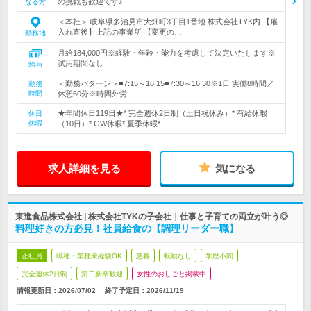
の挑戦も歓迎です♪
なる方
＜本社＞ 岐阜県多治見市大畑町3丁目1番地 株式会社TYK内 【雇
入れ直後】上記の事業所 【変更の…
勤務地
月給184,000円※経験・年齢・能力を考慮して決定いたします※
試用期間なし
給与
＜勤務パターン＞■7:15～16:15■7:30～16:30※1日 実働8時間／
勤務
時間
休憩60分※時間外労…
★年間休日119日★* 完全週休2日制（土日祝休み）* 有給休暇
休日
休暇
（10日）* GW休暇* 夏季休暇*…
求人詳細を見る
気になる
東進食品株式会社 | 株式会社TYKの子会社｜仕事と子育ての両立が叶う◎
料理好きの方必見！社員給食の【調理リーダー職】
正社員
職種・業種未経験OK
急募
転勤なし
学歴不問
完全週休2日制
第二新卒歓迎
女性のおしごと掲載中
情報更新日：2026/07/02
終了予定日：
2026/11/19