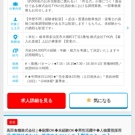
《約300名のお弁当製造に携わる♪》『作る力』が身につく！親会
社である株式会社TYKの社員給食における調理業務。一部事務業
仕事内容
務もお任せします。
【学歴不問｜経験者歓迎】＜必須＞普通自動車免許・栄養士の資
格◎給食調理経験がある方は歓迎します！もちろん、未経験から
対象と
の挑戦も歓迎です♪
なる方
＜本社＞ 岐阜県多治見市大畑町3丁目1番地 株式会社TYK内 【雇
入れ直後】上記の事業所 【変更の…
勤務地
月給184,000円※経験・年齢・能力を考慮して決定いたします※
試用期間なし
給与
# ＜勤務パターン＞■7:15～16:15■7:30～16:30※1日 実働8時間／
勤務
時間
休憩60分※時間…
# ★年間休日119日★* 完全週休2日制（土日祝休み）* 有給休暇
休日
休暇
（10日）* GW休暇* 夏季休…
求人詳細を見る
気になる
新着
高田食糧株式会社 | ◆副業OK◆未経験OK◆男性活躍中◆人物重視採用