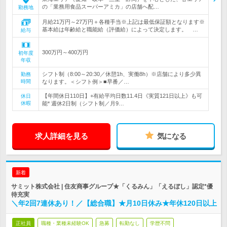
の「業務用食品スーパーアミカ」の店舗へ配…
勤務地
月給21万円～27万円＋各種手当※上記は最低保証額となります※
基本給は年齢給と職能給（評価給）によって決定します。 …
給与
300万円～400万円
初年度
年収
シフト制（8:00～20:30／休憩1h、実働8h）※店舗により多少異
勤務
時間
なります。＜シフト例＞■早番／…
【年間休日110日】+有給平均日数11.4日《実質121日以上》も可
休日
休暇
能* 週休2日制（シフト制／月9…
求人詳細を見る
気になる
新着
サミット株式会社 | 住友商事グループ★「くるみん」「えるぼし」認定*優
待充実
＼年2回7連休あり！／【総合職】★月10日休み★年休120日以上
正社員
職種・業種未経験OK
急募
転勤なし
学歴不問