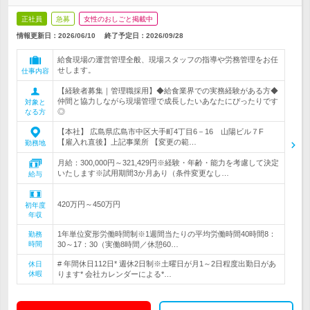
正社員
急募
女性のおしごと掲載中
情報更新日：2026/06/10
終了予定日：
2026/09/28
給食現場の運営管理全般、現場スタッフの指導や労務管理をお任
せします。
仕事内容
【経験者募集｜管理職採用】◆給食業界での実務経験がある方◆
仲間と協力しながら現場管理で成長したいあなたにぴったりです
対象と
◎
なる方
【本社】 広島県広島市中区大手町4丁目6－16 山陽ビル７F
【雇入れ直後】上記事業所 【変更の範…
勤務地
月給：300,000円～321,429円※経験・年齢・能力を考慮して決定
いたします※試用期間3か月あり（条件変更なし…
給与
420万円～450万円
初年度
年収
1年単位変形労働時間制※1週間当たりの平均労働時間40時間8：
勤務
時間
30～17：30（実働8時間／休憩60…
# 年間休日112日* 週休2日制※土曜日が月1～2日程度出勤日があ
休日
休暇
ります* 会社カレンダーによる*…