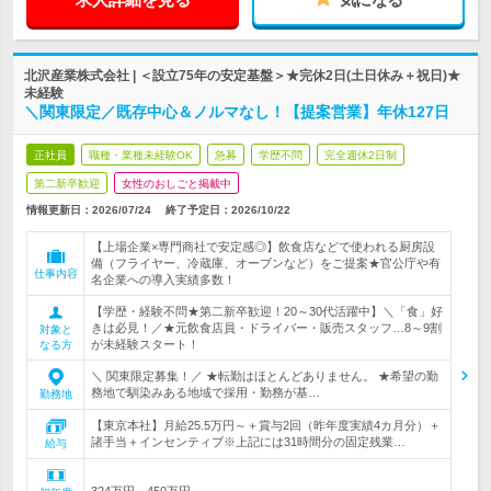
北沢産業株式会社 | ＜設立75年の安定基盤＞★完休2日(土日休み＋祝日)★
未経験
＼関東限定／既存中心＆ノルマなし！【提案営業】年休127日
正社員
職種・業種未経験OK
急募
学歴不問
完全週休2日制
第二新卒歓迎
女性のおしごと掲載中
情報更新日：2026/07/24
終了予定日：
2026/10/22
【上場企業×専門商社で安定感◎】飲食店などで使われる厨房設
備（フライヤー、冷蔵庫、オーブンなど）をご提案★官公庁や有
仕事内容
名企業への導入実績多数！
【学歴・経験不問★第二新卒歓迎！20～30代活躍中】＼「食」好
きは必見！／★元飲食店員・ドライバー・販売スタッフ…8～9割
対象と
が未経験スタート！
なる方
＼ 関東限定募集！／ ★転勤はほとんどありません。 ★希望の勤
務地で馴染みある地域で採用・勤務が基…
勤務地
【東京本社】月給25.5万円～＋賞与2回（昨年度実績4カ月分）＋
諸手当＋インセンティブ※上記には31時間分の固定残業…
給与
324万円～450万円