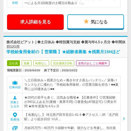
休暇
ーによる月1回程度の土曜日出勤あり〈…
求人詳細を見る
気になる
株式会社ピアット | ◆土日休み ◆特別賞与支給 ◆賞与年4.5ヶ月分 ◆年間休
日121日
学校給食用食材の【 営業職 】★経験者募集 ★残業月15Hほど
正社員
急募
転勤なし
完全週休2日制
女性のおしごと掲載中
情報更新日：2026/04/30
終了予定日：
2026/10/22
＼土日祝休み＋残業少なめ＝働きやすさ面もバッチリ♪／ 栄養バ
ランスなどに優れた「学校給食用食材」の営業活動を担当！■■夏
仕事内容
季には10連休あり■■
★20代の若手も多く、活気ある職場★ 【応募条件】◎営業経験
が3年以上ある方(業種・業界不問) ◎要普免(AT限定可) ◎男女不
対象と
問 ★昨年度賞与:4.5ヶ月
なる方
【 転勤なし 】 埼玉県戸田市笹目1-41-4 ◆アクセス：JR「北戸田
駅」より徒歩10分 ※UI…
勤務地
月給25万円～40万円 ※経験や年齢、能力などを考慮し、当社規