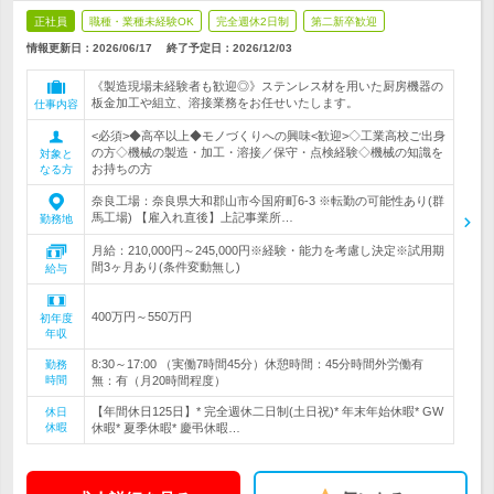
正社員
職種・業種未経験OK
完全週休2日制
第二新卒歓迎
情報更新日：2026/06/17
終了予定日：
2026/12/03
《製造現場未経験者も歓迎◎》ステンレス材を用いた厨房機器の
板金加工や組立、溶接業務をお任せいたします。
仕事内容
<必須>◆高卒以上◆モノづくりへの興味<歓迎>◇工業高校ご出身
の方◇機械の製造・加工・溶接／保守・点検経験◇機械の知識を
対象と
お持ちの方
なる方
奈良工場：奈良県大和郡山市今国府町6-3 ※転勤の可能性あり(群
馬工場) 【雇入れ直後】上記事業所…
勤務地
月給：210,000円～245,000円※経験・能力を考慮し決定※試用期
間3ヶ月あり(条件変動無し)
給与
400万円～550万円
初年度
年収
8:30～17:00 （実働7時間45分）休憩時間：45分時間外労働有
勤務
時間
無：有（月20時間程度）
【年間休日125日】* 完全週休二日制(土日祝)* 年末年始休暇* GW
休日
休暇
休暇* 夏季休暇* 慶弔休暇…