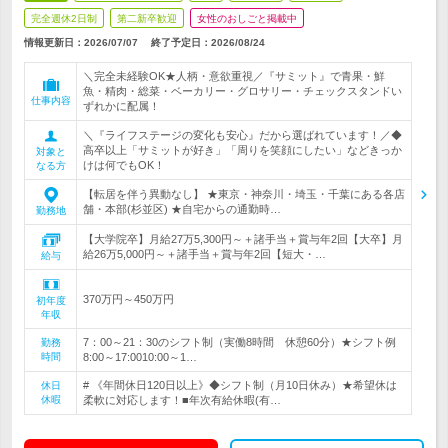
完全週休2日制
第二新卒歓迎
女性のおしごと掲載中
情報更新日：2026/07/07
終了予定日：
2026/08/24
＼完全未経験OK★人柄・意欲重視／『サミット』で青果・鮮
魚・精肉・総菜・ベーカリー・グロサリー・チェックスタンドい
仕事内容
ずれかに配属！
＼『ライフステージの変化も安心』だから選ばれています！／◆
高卒以上「サミットが好き」「周りを笑顔にしたい」などきっか
対象と
けは何でもOK！
なる方
【転居を伴う異動なし】 ★東京・神奈川・埼玉・千葉にある各店
舗・本部(杉並区) ★自宅からの通勤時…
勤務地
【大学院卒】月給27万5,300円～＋諸手当＋賞与年2回【大卒】月
給26万5,000円～＋諸手当＋賞与年2回【短大・…
給与
370万円～450万円
初年度
年収
7：00～21：30のシフト制（実働8時間 休憩60分）★シフト例
勤務
時間
8:00～17:0010:00～1…
# 《年間休日120日以上》◆シフト制（月10日休み）★希望休は
休日
休暇
柔軟に対応します！■年次有給休暇(有…