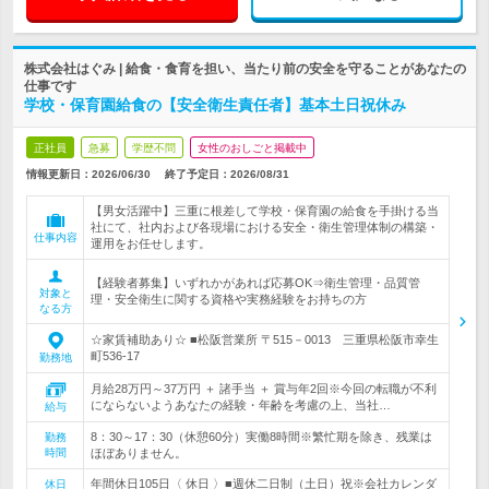
株式会社はぐみ | 給食・食育を担い、当たり前の安全を守ることがあなたの
仕事です
学校・保育園給食の【安全衛生責任者】基本土日祝休み
正社員
急募
学歴不問
女性のおしごと掲載中
情報更新日：2026/06/30
終了予定日：
2026/08/31
【男女活躍中】三重に根差して学校・保育園の給食を手掛ける当
社にて、社内および各現場における安全・衛生管理体制の構築・
仕事内容
運用をお任せします。
【経験者募集】いずれかがあれば応募OK⇒衛生管理・品質管
対象と
理・安全衛生に関する資格や実務経験をお持ちの方
なる方
☆家賃補助あり☆ ■松阪営業所 〒515－0013 三重県松阪市幸生
町536-17
勤務地
月給28万円～37万円 ＋ 諸手当 ＋ 賞与年2回※今回の転職が不利
にならないようあなたの経験・年齢を考慮の上、当社…
給与
8：30～17：30（休憩60分）実働8時間※繁忙期を除き、残業は
勤務
時間
ほぼありません。
年間休日105日〈 休日 〉■週休二日制（土日）祝※会社カレンダ
休日