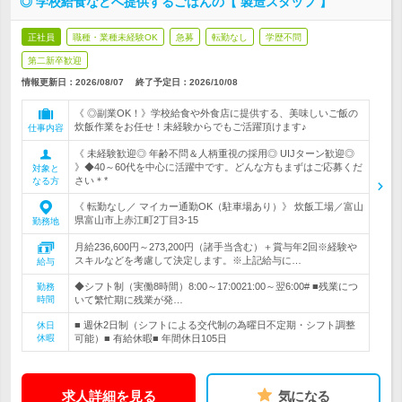
◎ 学校給食などへ提供するごはんの【 製造スタッフ 】
正社員
職種・業種未経験OK
急募
転勤なし
学歴不問
第二新卒歓迎
情報更新日：2026/08/07
終了予定日：
2026/10/08
《 ◎副業OK！》学校給食や外食店に提供する、美味しいご飯の
炊飯作業をお任せ！未経験からでもご活躍頂けます♪
仕事内容
《 未経験歓迎◎ 年齢不問＆人柄重視の採用◎ UIJターン歓迎◎
》◆40～60代を中心に活躍中です。どんな方もまずはご応募くだ
対象と
さい＊*
なる方
《 転勤なし／ マイカー通勤OK（駐車場あり）》 炊飯工場／富山
県富山市上赤江町2丁目3-15
勤務地
月給236,600円～273,200円（諸手当含む）＋賞与年2回※経験や
スキルなどを考慮して決定します。※上記給与に…
給与
◆シフト制（実働8時間）8:00～17:0021:00～翌6:00# ■残業につ
勤務
時間
いて繁忙期に残業が発…
■ 週休2日制（シフトによる交代制の為曜日不定期・シフト調整
休日
休暇
可能）■ 有給休暇■ 年間休日105日
求人詳細を見る
気になる