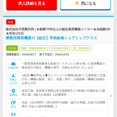
求人詳細を見る
気になる
新着
株式会社中西製作所 | ★創業70年以上の総合厨房機器メーカー★未経験OK
★年休125日
業務用厨房機器の【組立】学校給食シェアトップクラス
正社員
職種・業種未経験OK
完全週休2日制
第二新卒歓迎
情報更新日：2026/06/17
終了予定日：
2026/12/03
《製造現場未経験者も歓迎◎》ステンレス材を用いた厨房機器の
板金加工や組立、機械の保守・点検をお任せいたします。
仕事内容
<必須>◆高卒以上◆モノづくりへの興味<歓迎>◇工業高校ご出身
の方◇機械の製造・加工・溶接／保守・点検経験◇機械の知識を
対象と
お持ちの方
なる方
奈良工場：奈良県大和郡山市今国府町6-3 ※転勤の可能性あり(群
馬工場) 【雇入れ直後】上記事業所…
勤務地
月給：210,000円～245,000円※経験・能力を考慮し決定※試用期
間3ヶ月あり(条件変動無し)
給与