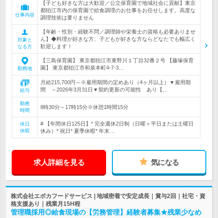
【子ども好きな方は大歓迎／公立保育園で地域社会に貢献】東京
都狛江市内の保育園で給食調理のお仕事をお任せします。高度な
仕事内容
調理技術は要りません
【年齢・性別・経験不問／調理師や栄養士の資格も必要ありませ
ん】◆料理が好きな方、子どもが好きな方ならどなたでも幅広く
対象と
歓迎します！
なる方
【三島保育園】 東京都狛江市東野川１丁目32番２号 【藤塚保育
園】 東京都狛江市和泉本町4-7-3…
勤務地
月給215,700円～※雇用期間の定めあり（4ヶ月以上）▼雇用期
間 ～2026年3月31日▼契約更新の可能性 あり【…
給与
勤務
8時30分～17時15分※休憩1時間15分
時間
# 【年間休日125日】* 完全週休2日制（日曜＋平日または土曜日
休日
休暇
休み）* 祝日* 夏季休暇* 年末…
求人詳細を見る
気になる
株式会社エポカフードサービス | 地域密着で安定成長｜賞与2回｜社宅・資
格支援あり｜残業月15H程
管理職採用◎給食現場の【労務管理】経験者募集★残業少なめ