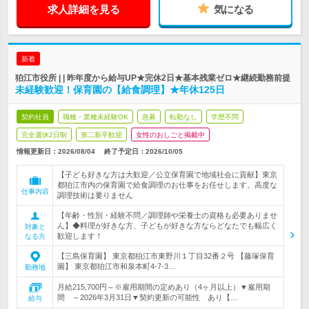
求人詳細を見る
気になる
新着
狛江市役所 | | 昨年度から給与UP★完休2日★基本残業ゼロ★継続勤務前提
未経験歓迎！保育園の【給食調理】★年休125日
契約社員
職種・業種未経験OK
急募
転勤なし
学歴不問
完全週休2日制
第二新卒歓迎
女性のおしごと掲載中
情報更新日：2026/08/04
終了予定日：
2026/10/05
【子ども好きな方は大歓迎／公立保育園で地域社会に貢献】東京
都狛江市内の保育園で給食調理のお仕事をお任せします。高度な
仕事内容
調理技術は要りません
【年齢・性別・経験不問／調理師や栄養士の資格も必要ありませ
ん】◆料理が好きな方、子どもが好きな方ならどなたでも幅広く
対象と
歓迎します！
なる方
【三島保育園】 東京都狛江市東野川１丁目32番２号 【藤塚保育
園】 東京都狛江市和泉本町4-7-3…
勤務地
月給215,700円～※雇用期間の定めあり（4ヶ月以上）▼雇用期
間 ～2026年3月31日▼契約更新の可能性 あり【…
給与