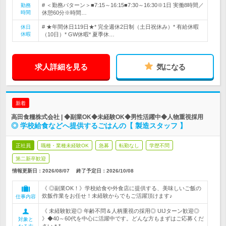
# ＜勤務パターン＞■7:15～16:15■7:30～16:30※1日 実働8時間／
勤務
時間
休憩60分※時間…
# ★年間休日119日★* 完全週休2日制（土日祝休み）* 有給休暇
休日
休暇
（10日）* GW休暇* 夏季休…
求人詳細を見る
気になる
新着
高田食糧株式会社 | ◆副業OK◆未経験OK◆男性活躍中◆人物重視採用
◎ 学校給食などへ提供するごはんの【 製造スタッフ 】
正社員
職種・業種未経験OK
急募
転勤なし
学歴不問
第二新卒歓迎
情報更新日：2026/08/07
終了予定日：
2026/10/08
《 ◎副業OK！》学校給食や外食店に提供する、美味しいご飯の
炊飯作業をお任せ！未経験からでもご活躍頂けます♪
仕事内容
《 未経験歓迎◎ 年齢不問＆人柄重視の採用◎ UIJターン歓迎◎
》◆40～60代を中心に活躍中です。どんな方もまずはご応募くだ
対象と
さい＊*