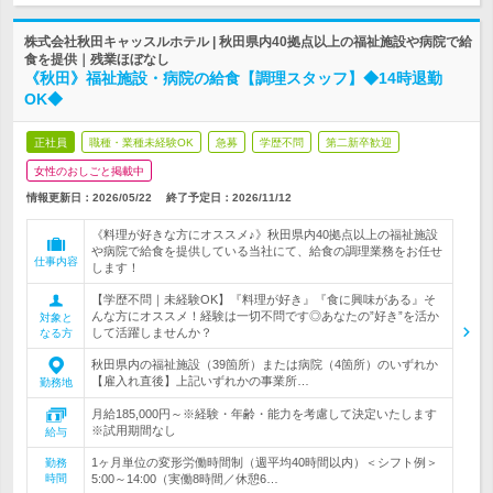
株式会社秋田キャッスルホテル | 秋田県内40拠点以上の福祉施設や病院で給
食を提供｜残業ほぼなし
《秋田》福祉施設・病院の給食【調理スタッフ】◆14時退勤
OK◆
正社員
職種・業種未経験OK
急募
学歴不問
第二新卒歓迎
女性のおしごと掲載中
情報更新日：2026/05/22
終了予定日：
2026/11/12
《料理が好きな方にオススメ♪》秋田県内40拠点以上の福祉施設
や病院で給食を提供している当社にて、給食の調理業務をお任せ
仕事内容
します！
【学歴不問｜未経験OK】『料理が好き』『食に興味がある』そ
んな方にオススメ！経験は一切不問です◎あなたの”好き”を活か
対象と
して活躍しませんか？
なる方
秋田県内の福祉施設（39箇所）または病院（4箇所）のいずれか
【雇入れ直後】上記いずれかの事業所…
勤務地
月給185,000円～※経験・年齢・能力を考慮して決定いたします
※試用期間なし
給与
1ヶ月単位の変形労働時間制（週平均40時間以内）＜シフト例＞
勤務
時間
5:00～14:00（実働8時間／休憩6…