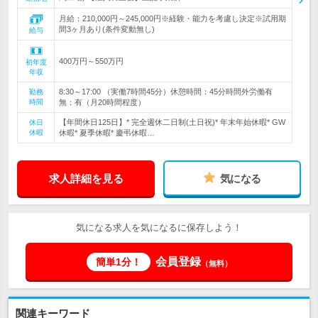
月給：210,000円～245,000円※経験・能力を考慮し決定※試用期
間3ヶ月あり(条件変動無し)
給与
400万円～550万円
初年度
年収
8:30～17:00 （実働7時間45分）休憩時間：45分時間外労働有
勤務
時間
無：有（月20時間程度）
【年間休日125日】* 完全週休二日制(土日祝)* 年末年始休暇* GW
休日
休暇
休暇* 夏季休暇* 慶弔休暇…
求人詳細を見る
気になる
気になる求人を気になるに保存しよう！
会員登録
簡単1分！
（無料）
関連キーワード