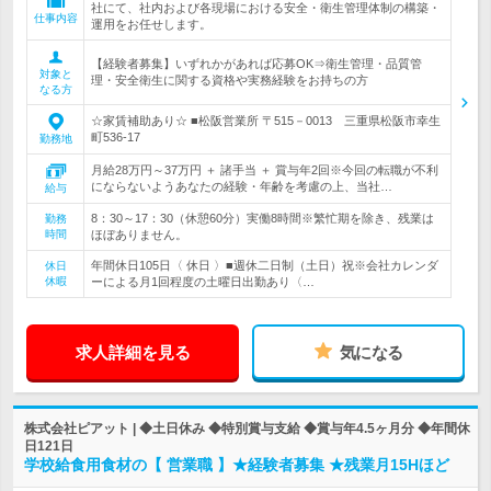
社にて、社内および各現場における安全・衛生管理体制の構築・
仕事内容
運用をお任せします。
【経験者募集】いずれかがあれば応募OK⇒衛生管理・品質管
対象と
理・安全衛生に関する資格や実務経験をお持ちの方
なる方
☆家賃補助あり☆ ■松阪営業所 〒515－0013 三重県松阪市幸生
町536-17
勤務地
月給28万円～37万円 ＋ 諸手当 ＋ 賞与年2回※今回の転職が不利
にならないようあなたの経験・年齢を考慮の上、当社…
給与
8：30～17：30（休憩60分）実働8時間※繁忙期を除き、残業は
勤務
時間
ほぼありません。
年間休日105日〈 休日 〉■週休二日制（土日）祝※会社カレンダ
休日
休暇
ーによる月1回程度の土曜日出勤あり〈…
求人詳細を見る
気になる
株式会社ピアット | ◆土日休み ◆特別賞与支給 ◆賞与年4.5ヶ月分 ◆年間休
日121日
学校給食用食材の【 営業職 】★経験者募集 ★残業月15Hほど