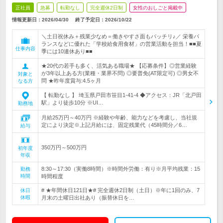
正社員
急募
転勤なし
完全週休2日制
女性のおしごと掲載中
情報更新日：2026/04/30
終了予定日：
2026/10/22
＼土日祝休み＋残業少なめ＝働きやすさ面もバッチリ♪／ 栄養バ
ランスなどに優れた「学校給食用食材」の営業活動を担当！■■夏
仕事内容
季には10連休あり■■
★20代の若手も多く、活気ある職場★ 【応募条件】◎営業経験
が3年以上ある方(業種・業界不問) ◎要普免(AT限定可) ◎男女不
対象と
問 ★昨年度賞与:4.5ヶ月
なる方
【 転勤なし 】 埼玉県戸田市笹目1-41-4 ◆アクセス：JR「北戸田
駅」より徒歩10分 ※UI…
勤務地
月給25万円～40万円 ※経験や年齢、能力などを考慮し、当社規
定により決定※上記月給には、固定残業代（45時間分／6…
給与
350万円～500万円
初年度
年収
8:30～17:30（実働8時間）※時間外労働：有り※月平均残業：15
勤務
時間
時間程度
# ★年間休日121日★# 完全週休2日制（土日）※年に1回のみ、7
休日
休暇
月末の土曜日出社あり（振替休日を…