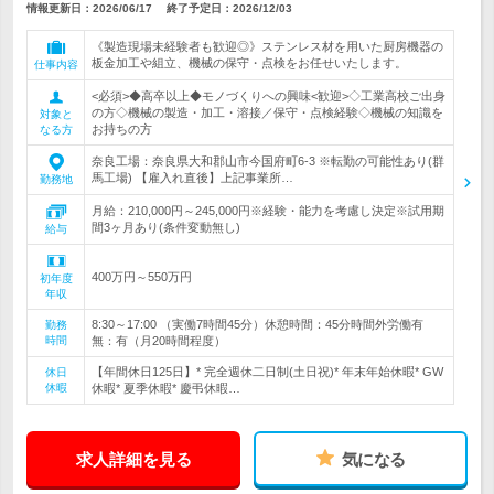
情報更新日：2026/06/17
終了予定日：
2026/12/03
《製造現場未経験者も歓迎◎》ステンレス材を用いた厨房機器の
板金加工や組立、機械の保守・点検をお任せいたします。
仕事内容
<必須>◆高卒以上◆モノづくりへの興味<歓迎>◇工業高校ご出身
の方◇機械の製造・加工・溶接／保守・点検経験◇機械の知識を
対象と
お持ちの方
なる方
奈良工場：奈良県大和郡山市今国府町6-3 ※転勤の可能性あり(群
馬工場) 【雇入れ直後】上記事業所…
勤務地
月給：210,000円～245,000円※経験・能力を考慮し決定※試用期
間3ヶ月あり(条件変動無し)
給与
400万円～550万円
初年度
年収
8:30～17:00 （実働7時間45分）休憩時間：45分時間外労働有
勤務
時間
無：有（月20時間程度）
【年間休日125日】* 完全週休二日制(土日祝)* 年末年始休暇* GW
休日
休暇
休暇* 夏季休暇* 慶弔休暇…
求人詳細を見る
気になる