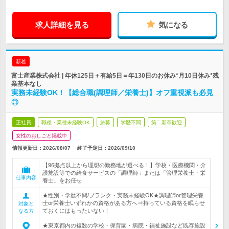
求人詳細を見る
気になる
新着
富士産業株式会社 | 年休125日＋有給5日＝年130日のお休み*月10日休み*残
業基本なし
実務未経験OK！【総合職(調理師／栄養士)】オフ重視派も必見
◎
正社員
職種・業種未経験OK
急募
学歴不問
第二新卒歓迎
女性のおしごと掲載中
情報更新日：2026/08/07
終了予定日：
2026/09/10
【96拠点以上から理想の勤務地が選べる！】学校・医療機関・介
護施設等での給食サービスの「調理師」または「管理栄養士・栄
仕事内容
養士」をお任せ
★性別・学歴不問/ブランク・実務未経験OK★調理師or管理栄養
士or栄養士いずれかの資格がある方へ⇒持っている資格を眠らせ
対象と
ておくにはもったいない！
なる方
★東京都内の複数の学校・保育園・病院・福祉施設など既存施設