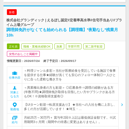
新着
株式会社グランディック | えるぼし認定#定着率高水準#住宅手当あり#プラ
イム上場グループ
調理師免許がなくても始められる【調理職】*夜勤なし*残業月
10h
正社員
職種・業種未経験OK
急募
学歴不問
第二新卒歓迎
女性のおしごと掲載中
情報更新日：2026/07/24
終了予定日：
2026/09/17
＜料理ジャンル多彩＞当社が医療給食を受託している施設で食事
を提供する仕事★経験が浅くても安心のフォロー体制◎一人ひと
仕事内容
りに合った柔軟な働き方を
＜異業種出身者の方も歓迎＞ ◎応募条件⇒調理の経験がある方
(年数不問)★調理師免許取得を目指したい方やブランクがある方
対象と
もOK！※資格取得支援有◎
なる方
【UIターン歓迎⇒転居支援あり】 ★当社への入社を機に上京し、
多くの方が活躍しています！ ★埼玉・…
勤務地
月給25万～30万円＋ 賞与年2回※上記は最低保証金額です。※試
用期間3ヶ月間（期間中の待遇に変更はありません）。
給与