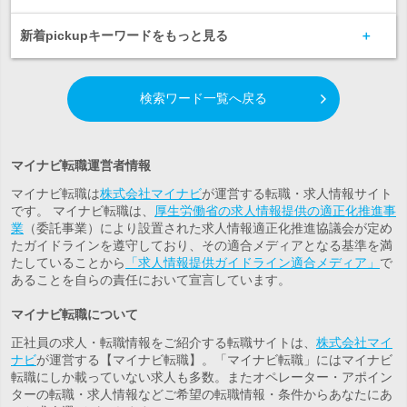
新着pickupキーワードをもっと見る
検索ワード一覧へ戻る
マイナビ転職運営者情報
マイナビ転職は
株式会社マイナビ
が運営する転職・求人情報サイト
です。 マイナビ転職は、
厚生労働省の求人情報提供の適正化推進事
業
（委託事業）により設置された求人情報適正化推進協議会が定め
たガイドラインを遵守しており、その適合メディアとなる基準を満
たしていることから
「求人情報提供ガイドライン適合メディア」
で
あることを自らの責任において宣言しています。
マイナビ転職について
正社員の求人・転職情報をご紹介する転職サイトは、
株式会社マイ
ナビ
が運営する【マイナビ転職】。「マイナビ転職」にはマイナビ
転職にしか載っていない求人も多数。また
オペレーター・アポイン
ター
の転職・求人情報などご希望の転職情報・条件からあなたにあ