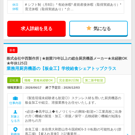
# シフト制（月8日）* 有給休暇* 産前産後休暇（取得実績あり）*
休日
休暇
育児休暇（取得実績あり）* 介…
求人詳細を見る
気になる
新着
株式会社中西製作所 | ★創業70年以上の総合厨房機器メーカー★未経験OK
★年休125日
業務用厨房機器の【板金工】学校給食シェアトップクラス
正社員
職種・業種未経験OK
完全週休2日制
第二新卒歓迎
情報更新日：2026/06/17
終了予定日：
2026/12/03
《製造現場未経験者も歓迎◎》ステンレス材を用いた厨房機器の
板金加工や組立、溶接業務をお任せいたします。
仕事内容
<必須>◆高卒以上◆モノづくりへの興味<歓迎>◇工業高校ご出身
の方◇機械の製造・加工・溶接／保守・点検経験◇機械の知識を
対象と
お持ちの方
なる方
奈良工場：奈良県大和郡山市今国府町6-3 ※転勤の可能性あり(群
馬工場) 【雇入れ直後】上記事業所…
勤務地