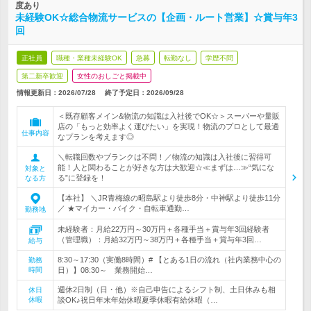
度あり
未経験OK☆総合物流サービスの【企画・ルート営業】☆賞与年3
回
正社員
職種・業種未経験OK
急募
転勤なし
学歴不問
第二新卒歓迎
女性のおしごと掲載中
情報更新日：2026/07/28
終了予定日：
2026/09/28
＜既存顧客メイン&物流の知識は入社後でOK☆＞スーパーや量販
店の「もっと効率よく運びたい」を実現！物流のプロとして最適
仕事内容
なプランを考えます◎
＼転職回数やブランクは不問！／物流の知識は入社後に習得可
能！人と関わることが好きな方は大歓迎☆≪まずは…≫“気にな
対象と
る”に登録を！
なる方
【本社】 ＼JR青梅線の昭島駅より徒歩8分・中神駅より徒歩11分
／ ★マイカー・バイク・自転車通勤…
勤務地
未経験者：月給22万円～30万円＋各種手当＋賞与年3回経験者
（管理職）：月給32万円～38万円＋各種手当＋賞与年3回…
給与
8:30～17:30（実働8時間）# 【とある1日の流れ（社内業務中心の
勤務
時間
日）】08:30～ 業務開始…
週休2日制（日・他）※自己申告によるシフト制、土日休みも相
休日
休暇
談OK♪祝日年末年始休暇夏季休暇有給休暇（…