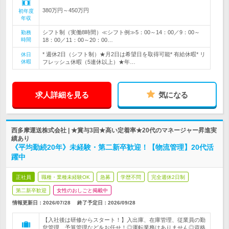
380万円～450万円
初年度
年収
シフト制（実働8時間）≪シフト例≫5：00～14：00／9：00～
勤務
時間
18：00／11：00～20：00…
* 週休2日（シフト制）★月2日は希望日を取得可能* 有給休暇* リ
休日
休暇
フレッシュ休暇（5連休以上）★年…
求人詳細を見る
気になる
西多摩運送株式会社 | ★賞与3回★高い定着率★20代のマネージャー昇進実
績あり
《平均勤続20年》未経験・第二新卒歓迎！【物流管理】20代活
躍中
正社員
職種・業種未経験OK
急募
学歴不問
完全週休2日制
第二新卒歓迎
女性のおしごと掲載中
情報更新日：2026/07/28
終了予定日：
2026/09/28
【入社後は研修からスタート！】入出庫、在庫管理、従業員の勤
怠管理、予算管理などをお任せ！◎運転業務はありません◎資格