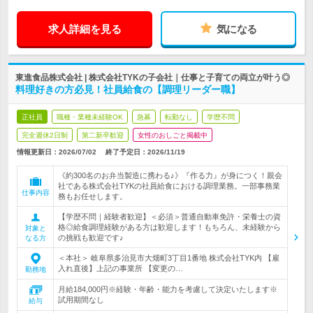
求人詳細を見る
気になる
東進食品株式会社 | 株式会社TYKの子会社｜仕事と子育ての両立が叶う◎
料理好きの方必見！社員給食の【調理リーダー職】
正社員
職種・業種未経験OK
急募
転勤なし
学歴不問
完全週休2日制
第二新卒歓迎
女性のおしごと掲載中
情報更新日：2026/07/02
終了予定日：
2026/11/19
《約300名のお弁当製造に携わる♪》『作る力』が身につく！親会
社である株式会社TYKの社員給食における調理業務。一部事務業
仕事内容
務もお任せします。
【学歴不問｜経験者歓迎】＜必須＞普通自動車免許・栄養士の資
格◎給食調理経験がある方は歓迎します！もちろん、未経験から
対象と
の挑戦も歓迎です♪
なる方
＜本社＞ 岐阜県多治見市大畑町3丁目1番地 株式会社TYK内 【雇
入れ直後】上記の事業所 【変更の…
勤務地
月給184,000円※経験・年齢・能力を考慮して決定いたします※
試用期間なし
給与