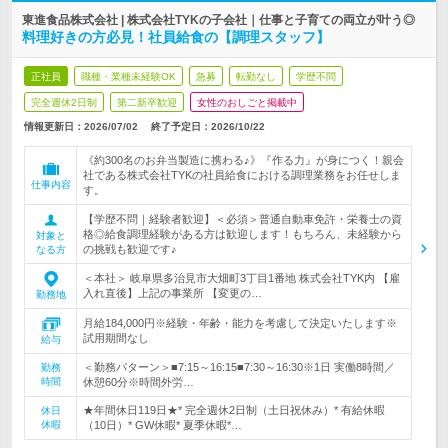
東進食品株式会社 | 株式会社TYKの子会社｜仕事と子育ての両立が叶う◎
料理好きの方必見！社員給食の【調理スタッフ】
正社員
職種・業種未経験OK
急募
転勤なし
学歴不問
完全週休2日制
第二新卒歓迎
女性のおしごと掲載中
情報更新日：2026/07/02
終了予定日：
2026/10/22
《約300名のお弁当製造に携わる♪》『作る力』が身につく！親会
社である株式会社TYKの社員給食における調理業務をお任せしま
仕事内容
す。
【学歴不問｜経験者歓迎】＜必須＞普通自動車免許・栄養士の資
格◎給食調理経験がある方は歓迎します！もちろん、未経験から
対象と
の挑戦も歓迎です♪
なる方
＜本社＞ 岐阜県多治見市大畑町3丁目1番地 株式会社TYK内 【雇
入れ直後】上記の事業所 【変更の…
勤務地
月給184,000円※経験・年齢・能力を考慮して決定いたします※
試用期間なし
給与
＜勤務パターン＞■7:15～16:15■7:30～16:30※1日 実働8時間／
勤務
時間
休憩60分※時間外労…
★年間休日119日★* 完全週休2日制（土日祝休み）* 有給休暇
休日
休暇
（10日）* GW休暇* 夏季休暇*…