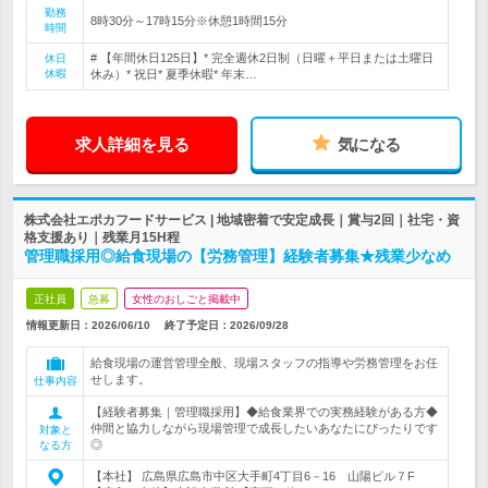
勤務
8時30分～17時15分※休憩1時間15分
時間
# 【年間休日125日】* 完全週休2日制（日曜＋平日または土曜日
休日
休暇
休み）* 祝日* 夏季休暇* 年末…
求人詳細を見る
気になる
株式会社エポカフードサービス | 地域密着で安定成長｜賞与2回｜社宅・資
格支援あり｜残業月15H程
管理職採用◎給食現場の【労務管理】経験者募集★残業少なめ
正社員
急募
女性のおしごと掲載中
情報更新日：2026/06/10
終了予定日：
2026/09/28
給食現場の運営管理全般、現場スタッフの指導や労務管理をお任
せします。
仕事内容
【経験者募集｜管理職採用】◆給食業界での実務経験がある方◆
仲間と協力しながら現場管理で成長したいあなたにぴったりです
対象と
◎
なる方
【本社】 広島県広島市中区大手町4丁目6－16 山陽ビル７F