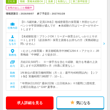
正社員
職種・業種未経験OK
急募
転勤なし
第二新卒歓迎
女性のおしごと掲載中
情報更新日：2026/08/07
終了予定日：
2027/01/28
【0～5歳対象／定員134名】地域密着型の保育園！外部からのイ
ベントや学習体験が盛んです ★未経験の方はリーダーがサポー
仕事内容
トします！
【未経験歓迎！ブランクOK！リーダー保育士がしっかりとサポ
ートします】《必須条件》保育士資格をお持ちの方（実務経験は
対象と
問いません）
なる方
＜むさしの保育園＞ 東京都昭島市中神町1294‐4 ＜アクセス＞ JR
青梅線「中神駅」より徒歩10…
勤務地
月給232,500円～ ※一律手当を含む※経験、能力を考慮の上決
定します※試用期間3ヶ月（待遇に変更なし）
給与
1年単位の変形労働時間制（月～土：週平均40時間以内）【シフ
勤務
時間
ト制】実働時間7.5時間* 7：10～1…
* 年間休日120日* 週休2日制（土日祝休み）※3週間に1度程度、
休日
休暇
土曜日出勤あり* GW* 夏季休…
求人詳細を見る
気になる