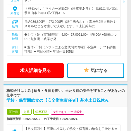
なる方
《 転勤なし／ マイカー通勤OK（駐車場あり）》 炊飯工場／富山
県富山市上赤江町2丁目3-15
勤務地
月給236,600円～273,200円（諸手当含む）＋賞与年2回※経験や
スキルなどを考慮して決定します。※上記給与に…
給与
◆シフト制（実働8時間）8:00～17:0021:00～翌6:00# ■残業につ
勤務
時間
いて繁忙期に残業が発…
■ 週休2日制（シフトによる交代制の為曜日不定期・シフト調整
休日
休暇
可能）■ 有給休暇■ 年間休日105日
求人詳細を見る
気になる
株式会社はぐみ | 給食・食育を担い、当たり前の安全を守ることがあなたの
仕事です
学校・保育園給食の【安全衛生責任者】基本土日祝休み
正社員
急募
学歴不問
女性のおしごと掲載中
情報更新日：2026/06/30
終了予定日：
2026/08/24
【男女活躍中】三重に根差して学校・保育園の給食を手掛ける当