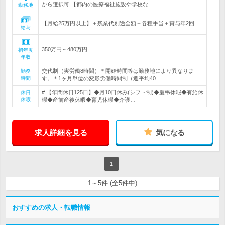
から選択可 【都内の医療福祉施設や学校な…
勤務地
【月給25万円以上】＋残業代別途全額＋各種手当＋賞与年2回
給与
350万円～480万円
初年度
年収
交代制（実労働8時間）＊開始時間等は勤務地により異なりま
勤務
時間
す。＊1ヶ月単位の変形労働時間制（週平均40…
# 【年間休日125日】◆月10日休み(シフト制)◆慶弔休暇◆有給休
休日
休暇
暇◆産前産後休暇◆育児休暇◆介護…
求人詳細を見る
気になる
1
1～5件 (全5件中)
おすすめの求人・転職情報