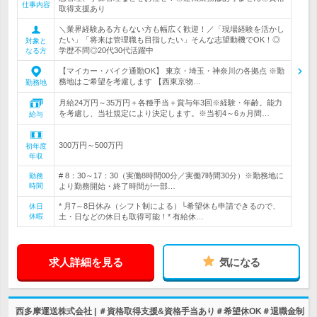
仕事内容
取得支援あり
＼業界経験ある方もない方も幅広く歓迎！／「現場経験を活かし
たい」「将来は管理職も目指したい」そんな志望動機でOK！◎
対象と
学歴不問◎20代30代活躍中
なる方
【マイカー・バイク通勤OK】 東京・埼玉・神奈川の各拠点 ※勤
務地はご希望を考慮します 【西東京物…
勤務地
月給24万円～35万円＋各種手当＋賞与年3回※経験・年齢。能力
を考慮し、当社規定により決定します。※当初4～6ヵ月間…
給与
300万円～500万円
初年度
年収
# 8：30～17：30（実働8時間00分／実働7時間30分）※勤務地に
勤務
時間
より勤務開始・終了時間が一部…
* 月7～8日休み（シフト制による）└希望休も申請できるので、
休日
休暇
土・日などの休日も取得可能！* 有給休…
求人詳細を見る
気になる
西多摩運送株式会社 | ＃資格取得支援&資格手当あり＃希望休OK＃退職金制